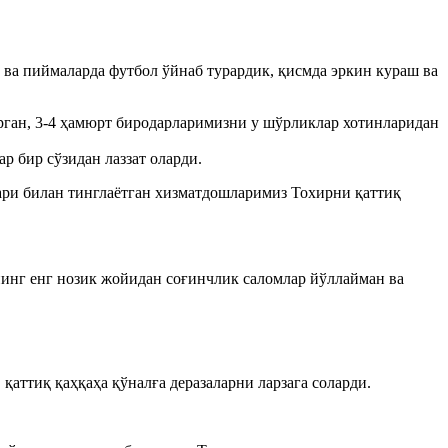
с ва пиймаларда футбол ўйнаб турардик, қисмда эркин кураш ва
урган, 3-4 ҳамюрт биродарларимизни у шўрликлар хотинларидан
р бир сўзидан лаззат оларди.
лари билан тинглаётган хизматдошларимиз Тохирни қаттиқ
нинг енг нозик жойидан соғинчлик саломлар йўллайман ва
қаттиқ қаҳқаҳа қўналға деразаларни ларзага соларди.