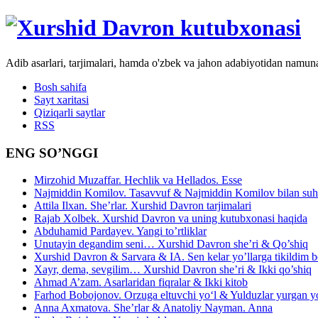
Adib asarlari, tarjimalari, hamda o'zbek va jahon adabiyotidan namun
Bosh sahifa
Sayt xaritasi
Qiziqarli saytlar
RSS
ENG SO’NGGI
Mirzohid Muzaffar. Hechlik va Hellados. Esse
Najmiddin Komilov. Tasavvuf & Najmiddin Komilov bilan suhb
Attila Ilxan. She’rlar. Xurshid Davron tarjimalari
Rajab Xolbek. Xurshid Davron va uning kutubxonasi haqida
Abduhamid Pardayev. Yangi to’rtliklar
Unutayin degandim seni… Xurshid Davron she’ri & Qo’shiq
Xurshid Davron & Sarvara & IA. Sen kelar yo’llarga tikildim
Xayr, dema, sevgilim… Xurshid Davron she’ri & Ikki qo’shiq
Ahmad A’zam. Asarlaridan fiqralar & Ikki kitob
Farhod Bobojonov. Orzuga eltuvchi yo‘l & Yulduzlar yurgan y
Anna Axmatova. She’rlar & Anatoliy Nayman. Anna