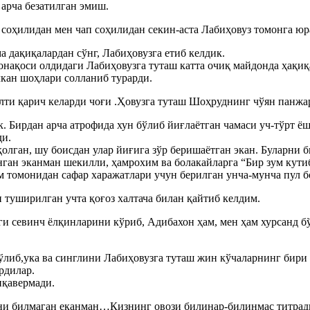
 арча безатилган эмиш.
соҳилидан мен чап соҳилидан секин-аста Лабиҳовуз томонга юр
 дақиқалардан сўнг, Лабиҳовузга етиб келдик.
ақоси олдидаги Лабиҳовузга туташ катта очиқ майдонда ҳақиқа
лкан шоҳлари солланиб турарди.
лти қарич келарди чоғи .Ҳовузга туташ Шоҳруднинг чўян панжар
 Бирдан арча атрофида хун бўлиб йиғлаётган чамаси уч-тўрт ёша
ди.
олган, шу боисдан улар йиғига зўр беришаётган экан. Буларни б
нган эканман шекилли, ҳамрохим ва болакайларга “Бир зум кути
 томонидан сафар харажатлари учун берилган унча-мунча пул бо
и туширилган учта қоғоз халтача билан қайтиб келдим.
ги севинч ёлқинларини кўриб, Адибахон ҳам, мен ҳам хурсанд 
ўлиб,ука ва синглини Лабиҳовузга туташ жин кўчаларнинг бири
рдилар.
иқавермади.
ни билмаган еканман…Қизнинг овози билинар-билинмас титрад