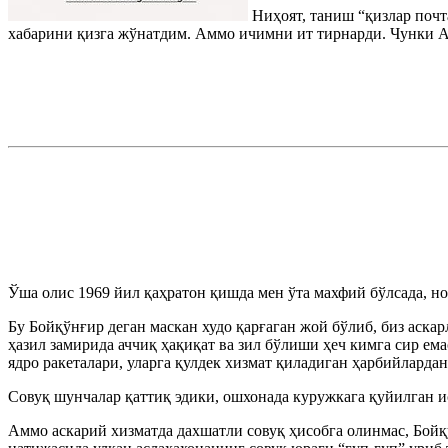
Ниҳоят, таниш “қизлар поч
хабарини қизга жўнатдим. Аммо ичимни ит тирнарди. Чунки А
Ўша олис 1969 йил қаҳратон қишда мен ўта махфий бўлсада, 
Бу Бойқўнғир деган маскан худо қарғаган жой бўлиб, биз аскар
ҳазил замирида аччиқ ҳақиқат ва зил бўлиши ҳеч кимга сир ем
ядро ракеталари, уларга қулдек хизмат қиладиган ҳарбийларда
Совуқ шунчалар қаттиқ эдики, ошхонада куружкага қуйилган и
Аммо аскарий хизматда дахшатли совуқ ҳисобга олинмас, Бойқ