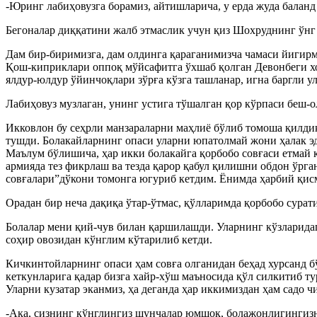
-Юринг лабиҳовузга борамиз, айтишларича, у ерда жуда баланд
Бегоналар диққатини жалб этмаслик учун қиз Шохруднинг ўнг 
Дам бир-биримизга, дам олдинга қараганимизча чамаси йигирма
Қош-киприклари оппоқ мўйсафитга ўхшаб қолган Девонбеги хон
ялдур-юлдур ўйинчоқлари зўрға кўзга ташланар, игна баргли у
Лабиҳовуз музлаган, унинг устига тўшалган қор кўрпаси беш-о
Икковлон бу сеҳрли манзараларни маҳлиё бўлиб томоша қилдик.
тушди. Болакайларнинг опаси уларни юпатолмай жони ҳалак э
Маълум бўлишича, ҳар икки болакайга қорбобо совғаси етмай қ
армияда тез фикрлаш ва тезда қарор қабул қилишни обдон ўрга
совғалари”дўкони томонга югуриб кетдим. Ёнимда ҳарбий қисм
Орадан бир неча дақиқа ўтар-ўтмас, қўлларимда қорбобо сурат
Болалар мени қий-чув билан қаршилашди. Уларнинг кўзларида
соҳир овозидан кўнглим кўтарилиб кетди.
Кичкинтойларнинг опаси ҳам совға олганидан беҳад хурсанд б
кеткунларига қадар бизга хайр-хўш маъносида қўл силкитиб ту
Уларни кузатар эканмиз, ҳа деганда ҳар иккимиздан ҳам садо ч
-Ака, сизнинг кўнглингиз шунчалар юмшоқ, болажонлигингиз