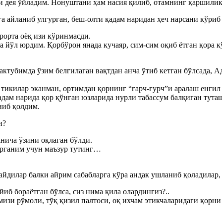
 дея ўйладим. Нонуштани ҳам насия қилиб, отамнинг қаршилик
 айланиб улгурган, беш-олти қадам наридан ҳеч нарсани кўриб
рорта оёқ изи кўринмасди.
а йўл юрдим. Қорбўрон янада кучаяр, сим-сим оқиб ётган қора 
ктубимда ўзим белгилаган вақтдан анча ўтиб кетган бўлсада, А
к тикилар эканман, ортимдан қорнинг “ғарч-ғурч”и аралаш енги
дам нарида қор қўнган юзларида нурли табассум балқиган тута
ниб қолдим.
и?
анича ўзини оқлаган бўлди.
ирганим учун маъзур тутинг…
йдилар балки айрим сабабларга кўра андак ушланиб қоладилар, 
иб бораётган бўлса, сиз нима қила олардингиз?..
изи рўмоли, тўқ қизил палтоси, оқ ихчам этикчаларидаги қорни