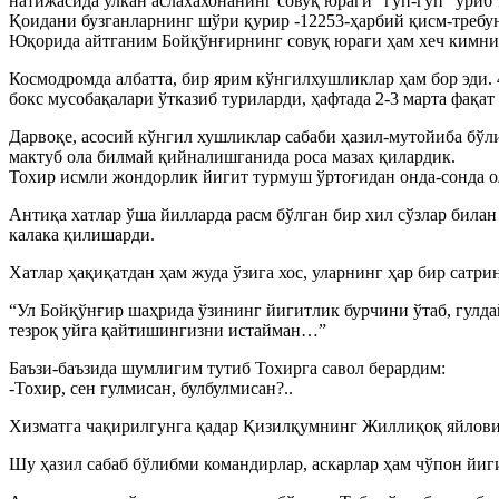
натижасида улкан аслахахонанинг совуқ юраги “гуп-гуп” уриб 
Қоидани бузганларнинг шўри қурир -12253-ҳарбий қисм-требун
Юқорида айтганим Бойқўнғирнинг совуқ юраги ҳам хеч кимни
Космодромда албатта, бир ярим кўнгилхушликлар ҳам бор эди. 
бокс мусобақалари ўтказиб туриларди, ҳафтада 2-3 марта фақа
Дарвоқе, асосий кўнгил хушликлар сабаби ҳазил-мутойиба бўли
мактуб ола билмай қийналишганида роса мазах қилардик.
Тохир исмли жондорлик йигит турмуш ўртоғидан онда-сонда ол
Антиқа хатлар ўша йилларда расм бўлган бир хил сўзлар била
калака қилишарди.
Хатлар ҳақиқатдан ҳам жуда ўзига хос, уларнинг ҳар бир сатри
“Ул Бойқўнғир шаҳрида ўзининг йигитлик бурчини ўтаб, гулда
тезроқ уйга қайтишингизни истайман…”
Баъзи-баъзида шумлигим тутиб Тохирга савол берардим:
-Тохир, сен гулмисан, булбулмисан?..
Хизматга чақирилгунга қадар Қизилқумнинг Жиллиқоқ яйловида 
Шу ҳазил сабаб бўлибми командирлар, аскарлар ҳам чўпон йиг