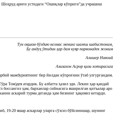
ан Шоҳруд ариғи устидаги “Ошиқлар кўприги”да учрашиш
Тун оқшом бўлдию келмас менинг шамъи шабистоним,
Бу андуҳ ўтидин ҳар дам куяр парвонадек жоним
Алишер Навоий
Азизахон Асрор қизи хотирасига
арбий мажбуриятнинг бир йилдан кўпроғини ўтаб улгургандим.
ўра Том)дея атардик. Бу албатта ҳазил эди. Лекин ҳар қандай
ўл боссангиз ҳам, барханлар сийнасига яширилган қитъалар аро
канни аскарий турма деганда ҳам бизнинг ҳақимиз кетарди.
б, 19-20 яшар аскарлар уларга сўзсиз бўйсинишар, шунинг