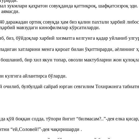
турарди.
ал хукмлари қаҳратон совуқданда қаттиқроқ, шафқатсизроқ эди.
 аямасди.
40 даражадан ортиқ совуқда ҳам биз қалин пахтали ҳарбий либо
т ҳарбий мавзудаги кинофилмлар кўрсатиларди.
б, биз, бўйдоқлар харбий хизматга келгунга қадар уйланиб улг
адиган хатларини менга қироат билан ўқиттирарди, аёлининг ҳа
н бошланиб, бир хил якун топар, овозли мактубларни жон қулоқ
ни кулгига айлантирса бўларди.
й очилиб, булбулдай сайраб юрган севгилим Тохиржонга табиат
қўй боққан содда, тўпори йигит “билмасам?..”-дея елка қисар, 
итни “ей,Соловей!”-дея чақиришарди .