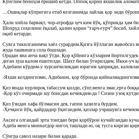
Кўнглим бениҳоя ёришиб кетди. Оппоқ қорни яхшилик аломати
…Ошиқлар кўпригига етиб келганимда лайлак қор энди бўронга
Ҳали хийла барвақт, чор-атрофда ҳеч ким йўқ, қўприкда ҳам би
Шохруд соҳилини ёқалаб, қалин қорни “ғарч-ғурч” босиб, хийл
оқиб кетарди.
Сувга тикилганимча хаёл сурардим.Қизга йўллаган жавобсиз ма
жуда ташвишга сола бошлади.
Орадан яна анча вақт ўтди. Қор қўйнига кўзларим йиртилгуде
деган хуш калом ешитилди. Шахт билан ўгирилдим. Икки-уч қа
Адибани кўрдим-у хурсанчиликдан юрагим ҳаприқди, каловла
-Яхши келдингизми, Адибахон, қор бўронда қийналмадингизм
Қиз янада нурлироқ табассум қилди, сўнг,менга эмас,ерга боққ
-Қор кўз очирмади шу боисдан кечикдим-да ! Сизни узоқ кутд
Қиз ўзидан хафа бўлмасин дея, гапни ҳазилга бурдим.
-Ҳечқиси йўқ, қайрдадир ўқигандим, қизлар учрашувга кечикма
Аксига олгандай эрта тонгдан бери қорбўрон кучайгандан кучай
Адиба менга миннатдор нигоҳ ташлади-ю, оқ тусга кирган қирм
Сўнгра савол назари билан қаради.