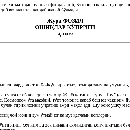
таси”хизматидан амаллаб фойдаланиб, Бухоро шаҳридан ўтадиг
дибахондан ҳеч қандай жавоб бўлмади.
Жўра ФОЗИЛ
ОШИҚЛАР КЎПРИГИ
Ҳикоя
номи тилларда достон Бойқўнғир космодромида эдим ва умумий ҳ
лар унга олиб келадиган темир йўл бекатини “Турма Том” (асли Т
ас. Космодром ўта махфий, тўрт томонга қараб беш юз чақирим й
н бўлак тирик жонни учратиш амри маҳол эди. Шу боис ушбу мас
ссиқ чой юзини зум ўтмай юпқа муз қатлами қопларди.
ўнғирнинг ҳеч ким ва ҳеч нимани аямайдиган қонуниятлари бўли