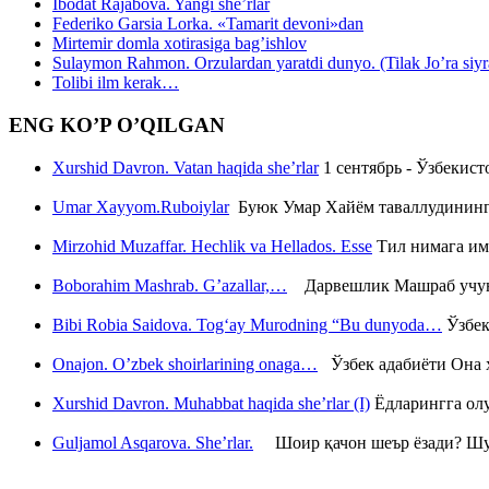
Ibodat Rajabova. Yangi she’rlar
Federiko Garsia Lorka. «Tamarit devoni»dan
Mirtemir domla xotirasiga bag’ishlov
Sulaymon Rahmon. Orzulardan yaratdi dunyo. (Tilak Jo’ra siyrati
Tolibi ilm kerak…
ENG KO’P O’QILGAN
Xurshid Davron. Vatan haqida she’rlar
1 сентябрь - Ўзбекис
Umar Xayyom.Ruboiylar
Буюк Умар Хайём таваллудининг 
Mirzohid Muzaffar. Hechlik va Hellados. Esse
Тил нимага им
Boborahim Mashrab. G’azallar,…
Дарвешлик Машраб учун ш
Bibi Robia Saidova. Tog‘ay Murodning “Bu dunyoda…
Ўзбек
Onajon. O’zbek shoirlarining onaga…
Ўзбек адабиёти Она ҳ
Xurshid Davron. Muhabbat haqida she’rlar (I)
Ёдларингга ол
Guljamol Asqarova. She’rlar.
Шоир қачон шеър ёзади? Шу с