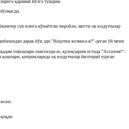
ларига қарамай йўлга тушдим.
 бўлмасди.
кўкимтир сув юзига қўнаётган чиройли, митти оқ юлдузчалар
дибахондан дарак йўқ эди.”Наҳотки келмаса-я?”-деган ўй мени
л қадам товушлари ешитилди-ю, қулоқларим остида ”Ассалом!”-
ш қошлари, киприкларида оқ юлдузчалар йилтираб турган
холос.
 қоқди.