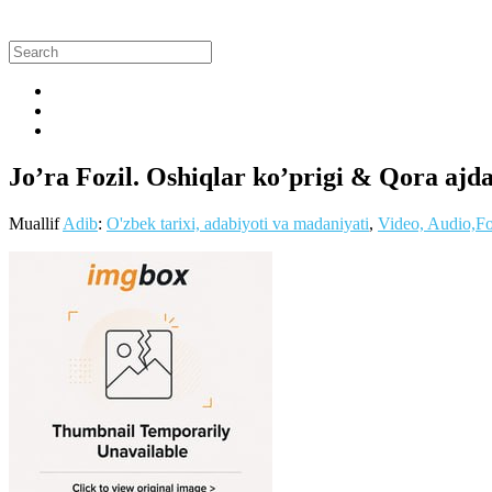
Jo’ra Fozil. Oshiqlar ko’prigi & Qora ajd
Muallif
Adib
:
O'zbek tarixi, adabiyoti va madaniyati
,
Video, Audio,F