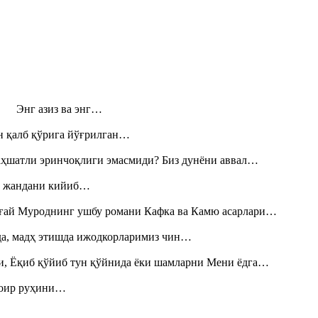
н! Энг азиз ва энг…
н қалб қўрига йўғрилган…
аҳшатли эринчоқлиги эмасмиди? Биз дунёни аввал…
», жандани кийиб…
Тоғай Муроднинг ушбу романи Кафка ва Камю асарлари…
шда, мадҳ этишда ижодкорларимиз чин…
и, Ёқиб қўйиб тун қўйнида ёки шамларни Мени ёдга…
шоир руҳини…