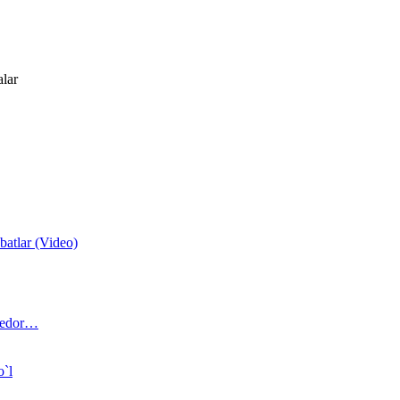
alar
atlar (Video)
 bedor…
o`l