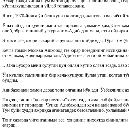
Аскар халқи хийла шум ва топқир бўлади. Табиий ва бошқа ба
кўнгилхушликларни ўйлаб топаверардик.
Янги, 1970-йилга ўн беш кунча қолганда, жанговар ва сиёсий 
Ўша пайтдаги қувончимни тасвирлашга қаламим ҳам, ўзим ҳам 
олиб, зўрға танишиб улгурганим-Адибадан мана, етти ойдирки 
Эртасигаёқ охори аскарий саруполарни кийдимда, Тўра Том (ўш
Кечга томон Москва-Ашхобод тез юрар поездининг иссиққина б
отам, акам, жиянларимда эди.”Адиба нега етти ой мобайнида х
…Она Бухоро мени булутли кун билан кутиб олган эсада, ҳаво
Ўн кунлик таътилнинг бир кеча-кундузи йўлда ўтди, қолган т
бўлдим.
Адибахондан ҳамон дарак топа олганим йўқ эди .Ўзбекчилик 
Ниҳоят, таниш “қизлар почтаси”хизматидан амаллаб фойдалан
ичимни ит тирнарди. Чунки Адибахондан ҳеч қандай жавоб бў
Тун бўйи худди ажриққа ағанагандек безовталаниб, ухлаёлмай 
Тонг сахарда уйғонганимда эса, хонанинг ниҳоятда ойдинлиги 
ёғарди.