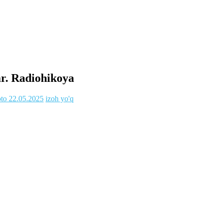
ar. Radiohikoya
oto
22.05.2025
izoh yo'q