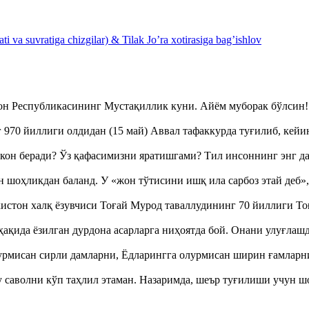
 va suvratiga chizgilar) & Tilak Jo’ra xotirasiga bag’ishlov
тон Республикасининг Мустақиллик куни. Айём муборак бўлси
970 йиллиги олдидан (15 май) Аввал тафаккурда туғилиб, кейи
кон беради? Ўз қафасимизни яратишгами? Тил инсоннинг энг д
оҳликдан баланд. У «жон тўтисини ишқ ила сарбоз этай деб
истон халқ ёзувчиси Тоғай Мурод таваллудининг 70 йиллиги 
ақида ёзилган дурдона асарларга ниҳоятда бой. Онани улуғла
урмисан сирли дамларни, Ёдларингга олурмисан ширин ғамларн
аволни кўп таҳлил этаман. Назаримда, шеър туғилиши учун 