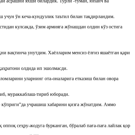
ай асрашни яхши билардик. Турли -туман, юпанч ва
иш учун ўн кеча-кундузлик таътил билан тақдирландим.
стидан кулсакда, ўзим армияга жўнашдан олдин кўз остига
ни вақтинча унутдим. Хаёлларим менсиз ёлғиз яшаётган қари
қаҳратони олдида ип эшолмасди.
аломларини уларнинг ота-оналарига етказиш билан овора
риб, мураккаблаш-тириб юборади.
р кўприги”да учрашиш хабарини қизга жўнатдим. Аммо
 оппоқ сеҳру-жодуга бурканган, бўралаб паға-паға лайлак қор