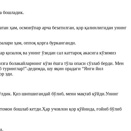
а бошладик.
тан ҳам, осмонўпар арча безатилган, қор қалинлигидан унинг
алари ҳам, оппоқ қорга бурканганди.
р қизалоқ ва унинг ўзидан сал каттароқ акасига кўзимиз
изга болакайларнинг кўзи ёшга тўла опаси сўзлаб берди. Мен
б туринглар!”-дедимда, шу яқин орадаги “Янги йил
р эди.
бўлдик. Қиз шипшигандай бўлиб, мени мақтаб қўйди.Унинг
 томон бошлаб кетди.Ҳар учовлон қор қўйнида, ғойиб бўлиб
и.