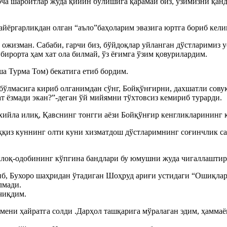
рча шароитлар жуда қийин бўлишига қарамай биз, ўзимизни қанд
тайёргарликдан олган “аъло”баҳоларим эвазига юртга бориб кел
ожизман. Сабаби, гарчи биз, бўйдоқлар уйланган дўстларимиз у
бирорта ҳам хат ола билмай, ўз ёғимга ўзим қовурилардим.
а Турма Том) бекатига етиб бордим.
ўлмасига кириб олганимдан сўнг, Бойқўнғирни, дахшатли совуқ
ат ёзмади экан?”-деган ўй мийямни тўхтовсиз кемириб турарди.
 хийла илиқ, Қавснинг тонгги аёзи Бойқўнғир кенгликларининг 
ўққиз куннинг олти куни хизматдош дўстларимнинг соғинчлик с
ахлоқ-одобининг кўпгина бандлари бу юмушни жуда чигаллашти
иб, Бухоро шаҳридан ўтадиган Шоҳруд ариғи устидаги “Ошиқла
лмади.
чиқдим.
мени ҳайратга солди .Дарҳол ташқарига мўралаган эдим, ҳаммаёқ