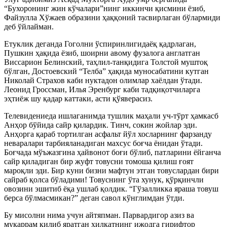
“Бухоронинг жин кўчалари”нинг иккинчи қисмини ёзиб,
Файзулла Хўжаев образини ҳаққоний тасвирлаган бўлармиди
деб ўйлайман.
Етуклик деганда Гоголни ўспиринлигидаёқ қадрлаган,
Пушкин ҳақида ёзиб, шоирни авому фузалога англатган
Виссарион Белинский, таҳлил-танқидига Толстой муштоқ
бўлган, Достоевский “Телба” ҳақида муносабатини кутган
Николай Страхов каби нуктадон олимлар хаёлдан ўтади.
Леонид Гроссман, Илья Эренбург каби тадқиқотчиларга
эҳтиёж шу қадар каттаки, асти қўяверасиз.
Телевидениеда ишлаганимда тушлик маҳали уч-тўрт ҳамкасб
Анҳор бўйида сайр қилардик. Тинч, сокин жойлар эди.
Анҳорга қараб тортилган асфальт йўл хосларнинг фарзанду
неваралари тарбияланадиган махсус боғча ёнидан ўтади.
Боғчада мўъжазгина ҳайвонот боғи бўлиб, патларини ёйганча
сайр қиладиган бир жуфт товусни томоша қилиш ғоят
мароқли эди. Бир куни бизни мафтун этган товуслардан бири
сайраб қолса бўладими! Товуснинг ўта хунук, қўрқинчли
овозини эшитиб ёқа ушлаб қолдик. “Гўзалликка яраша товуш
берса бўлмасмикан?” деган савол кўнглимдан ўтди.
Бу мисолни нима учун айтяпман. Парвардигор азиз ва
мукаррам қилиб яратган хилқатнинг ижодга гирифтор