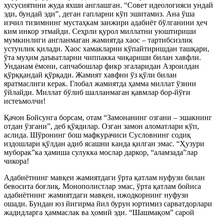
хусусиятини жуда яхши англашган. “Совет идеологияси ундай
эди, бундай эди”, деган гапларни кўп эшитамиз. Ана ўша
изчил тизимнинг мустаҳкам занжири адабиёт бўлганини ҳеч
ким инкор этмайди. Сеҳрли қурол миллатни уюштириши
мумкинлиги англанмаган жамиятда хаос – тартибсизлик
устунлик қилади. Хаос хамакларни кўпайтиришдан ташқари,
ўта муҳим даъватларни чиппакка чиқариши билан хавфли.
Унданам ёмони, сапчабошлар фикр эгаларидан Азроилдан
қўрққандай қўрқади. Жамият хавфни ўз қўли билан
яратмаслиги керак. Глобал жамиятда ҳамма миллат ўзини
ўйлайди. Миллат бўлиб шалланмаган қавмлар бор-йўғи
истеъмолчи!
Қачон Бойсунга борсам, отам “Замонанинг озгани – эшакнинг
отдан ўзгани”, деб қўядилар. Озган замон аломатлари кўп,
аслида. Шўронинг бош мафкурачиси Сусловнинг содиқ
издошлари қўлдан адиб ясашни канда қилган эмас. “Ҳузури
муборак”ка ҳамиша сулукка мослар даркор, “аламзада”лар
чикора!
Адабиётнинг мавқеи жамиятдаги ўрта қатлам нуфузи билан
бевосита боғлиқ. Монополистлар эмас, ўрта қатлам бойиса
адабиётнинг жамиятдаги мавқеи, ижодкорнинг нуфузи
ошади. Бундан юз йигирма йил бурун юртимиз сарватдорлари
жадидларга ҳаммаслак ва ҳомий эди. “Шашмақом” сарой