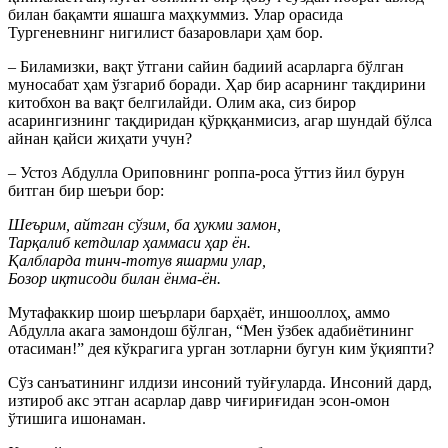
билан бақамти яшашга маҳкуммиз. Улар орасида
Тургеневнинг нигилист базаровлари ҳам бор.
– Биламизки, вақт ўтгани сайин бадиий асарларга бўлган
муносабат ҳам ўзгариб боради. Ҳар бир асарнинг тақдирини
китобхон ва вақт белгилайди. Олим ака, сиз бирор
асарингизнинг тақдиридан қўрққанмисиз, агар шундай бўлса
айнан қайси жиҳати учун?
– Устоз Абдулла Ориповнинг роппа-роса ўттиз йил бурун
битган бир шеъри бор:
Шеърим, айтган сўзим, ба ҳукми замон,
Тарқалиб кетдилар ҳаммаси ҳар ён.
Қалбларда тинч-тотув яшарми улар,
Бозор иқтисоди билан ёнма-ён.
Мутафаккир шоир шеърлари барҳаёт, иншооллоҳ, аммо
Абдулла акага замондош бўлган, “Мен ўзбек адабиётининг
отасиман!” дея кўкрагига урган зотларни бугун ким ўқияпти?
Сўз санъатининг илдизи инсоний туйғуларда. Инсоний дард,
изтироб акс этган асарлар давр чиғириғидан эсон-омон
ўтишига ишонаман.