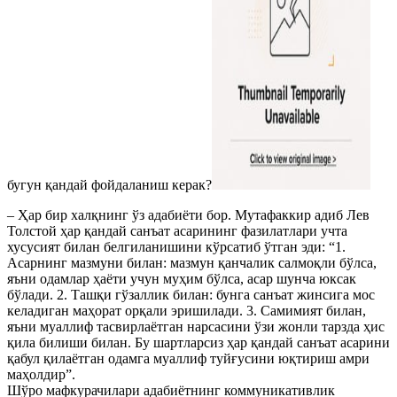
бугун қандай фойдаланиш керак?
– Ҳар бир халқнинг ўз адабиёти бор. Мутафаккир адиб Лев
Толстой ҳар қандай санъат асарининг фазилатлари учта
хусусият билан белгиланишини кўрсатиб ўтган эди: “1.
Асарнинг мазмуни билан: мазмун қанчалик салмоқли бўлса,
яъни одамлар ҳаёти учун муҳим бўлса, асар шунча юксак
бўлади. 2. Ташқи гўзаллик билан: бунга санъат жинсига мос
келадиган маҳорат орқали эришилади. 3. Самимият билан,
яъни муаллиф тасвирлаётган нарсасини ўзи жонли тарзда ҳис
қила билиши билан. Бу шартларсиз ҳар қандай санъат асарини
қабул қилаётган одамга муаллиф туйғусини юқтириш амри
маҳолдир”.
Шўро мафкурачилари адабиётнинг коммуникативлик