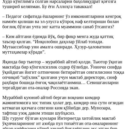
Худо кўнглимга солган нарсаларни баҳолиқудрат қоғозга
тушириб келяпман. Бу ёғи Аллоҳга таваккал!
– Педагог сифатида ёшларнинг ўз имкониятларини кенгроқ
намоён қилиши ва эл-улусга кўпроқ наф келтириши билан
боғлиқ бўлган учта энг катта муаммони санаб ўтсангиз?
– Ким айтгани ёдимда йўқ, бир фикр менга жуда қаттиқ
таъсир қилган. “Инқилобни даҳолар ўйлаб топади.
Мутаассиблар уни амалга оширади. Ҳузур-ҳаловатини
муттаҳамлар кўради”.
Яқинда бир тьютор – мураббий айтиб қолди. Тьютор ўқиган
мактабда бир кўнгилсизлик содир бўлибди. Ўнинчи синфда
ўқийдиган йигит олтинчини битираётган севгилисини тоққа
опчиқиб “шўхлик” қилгани учун мактаб директори, синф
раҳбари бошида ёнғоқ чақилаётганмиш… Севишганларни
тергайдиган ота-оналар Россияда экан.
Мураббий куюниб айтиб берган воқеани кимдир
жамиятимизга хос типик ҳолат дер, кимдир она сути оғзидан
кетмаган қизчага севгини ким қўйибди дер. Мунозара,
тафтиш узоқ давом этиши шубҳасиз.
Шу гурунг бўлган кунлари Интернетда хитойлик мактаб
ўқувчиларининг ит азобда пул топаётган ота-оналарининг
абгор қиёфасини кўриб эзилиб йиғлаётгани акс этган бир