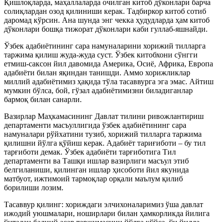
Қишлоқларда, маҳаллаларда очилган китоб дўконлари барча
солиқлардан озод қилиниши керак. Тадбиркор китоб сотиб
даромад кўрсин. Ана шунда энг чекка ҳудудларда ҳам китоб
дўконлари бошқа тижорат дўконлари каби гуллаб-яшнайди.
Ўзбек адабиётининг сара намуналарини хорижий тилларга
таржима қилиш жуда-жуда суст. Ўзбек китобхони сўнгги
етмиш-саксон йил давомида Америка, Осиё, Африка, Европа
адабиёти билан яқиндан танишди. Аммо хорижликлар
миллий адабиётимиз ҳақида тўла тасаввурга эга эмас. Айтиш
мумкин бўлса, бой, гўзал адабиётимизни биладиганлар
бармоқ билан санарли.
Вазирлар Маҳкамасининг Давлат тилини ривожлантириш
департаменти масъуллигида ўзбек адабиётининг сара
намуналари рўйхатини тузиб, хорижий тилларга таржима
қилишни йўлга қўйиш керак. Адабиёт тариғиботи – бу тил
тарғиботи демак. Ўзбек адабиёти тарғиботига Тил
департаменти ва Ташқи ишлар вазирлиги масъул этиб
белгиланиши, қилинган ишлар ҳисоботи йил якунида
матбуот, ижтимоий тармоқлар орқали маълум қилиб
борилиши лозим.
Тасаввур қилинг: хориждаги элчихоналаримиз ўша давлат
ижодий уюшмалари, ноширлари билан ҳамкорликда йилига