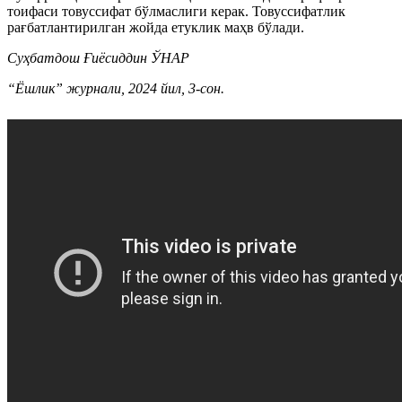
тоифаси товуссифат бўлмаслиги керак. Товуссифатлик
рағбатлантирилган жойда етуклик маҳв бўлади.
Суҳбатдош Ғиёсиддин ЎНАР
“Ёшлик” журнали, 2024 йил, 3-сон.