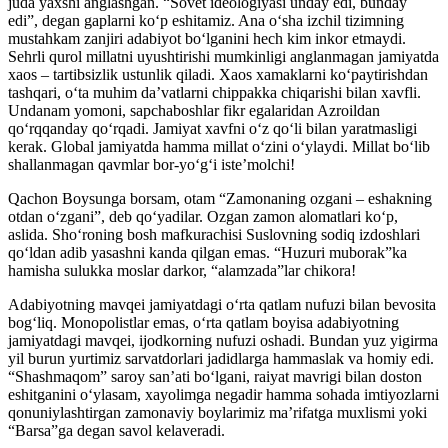
juda yaxshi anglashgan. “Sovet ideologiyasi unday edi, bunday
edi”, degan gaplarni ko‘p eshitamiz. Ana o‘sha izchil tizimning
mustahkam zanjiri adabiyot bo‘lganini hech kim inkor etmaydi.
Sehrli qurol millatni uyushtirishi mumkinligi anglanmagan jamiyatda
xaos – tartibsizlik ustunlik qiladi. Xaos xamaklarni ko‘paytirishdan
tashqari, o‘ta muhim da’vatlarni chippakka chiqarishi bilan xavfli.
Undanam yomoni, sapchaboshlar fikr egalaridan Azroildan
qo‘rqqanday qo‘rqadi. Jamiyat xavfni o‘z qo‘li bilan yaratmasligi
kerak. Global jamiyatda hamma millat o‘zini o‘ylaydi. Millat bo‘lib
shallanmagan qavmlar bor-yo‘g‘i iste’molchi!
Qachon Boysunga borsam, otam “Zamonaning ozgani – eshakning
otdan o‘zgani”, deb qo‘yadilar. Ozgan zamon alomatlari ko‘p,
aslida. Sho‘roning bosh mafkurachisi Suslovning sodiq izdoshlari
qo‘ldan adib yasashni kanda qilgan emas. “Huzuri muborak”ka
hamisha sulukka moslar darkor, “alamzada”lar chikora!
Adabiyotning mavqei jamiyatdagi o‘rta qatlam nufuzi bilan bevosita
bog‘liq. Monopolistlar emas, o‘rta qatlam boyisa adabiyotning
jamiyatdagi mavqei, ijodkorning nufuzi oshadi. Bundan yuz yigirma
yil burun yurtimiz sarvatdorlari jadidlarga hammaslak va homiy edi.
“Shashmaqom” saroy san’ati bo‘lgani, raiyat mavrigi bilan doston
eshitganini o‘ylasam, xayolimga negadir hamma sohada imtiyozlarni
qonuniylashtirgan zamonaviy boylarimiz ma’rifatga muxlismi yoki
“Barsa”ga degan savol kelaveradi.