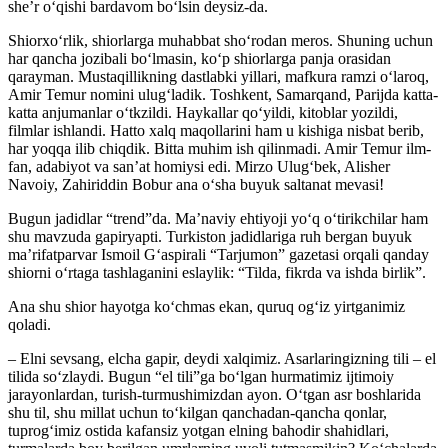
she’r o‘qishi bardavom bo‘lsin deysiz-da.
Shiorxo‘rlik, shiorlarga muhabbat sho‘rodan meros. Shuning uchun
har qancha jozibali bo‘lmasin, ko‘p shiorlarga panja orasidan
qarayman. Mustaqillikning dastlabki yillari, mafkura ramzi o‘laroq,
Amir Temur nomini ulug‘ladik. Toshkent, Samarqand, Parijda katta-
katta anjumanlar o‘tkzildi. Haykallar qo‘yildi, kitoblar yozildi,
filmlar ishlandi. Hatto xalq maqollarini ham u kishiga nisbat berib,
har yoqqa ilib chiqdik. Bitta muhim ish qilinmadi. Amir Temur ilm-
fan, adabiyot va san’at homiysi edi. Mirzo Ulug‘bek, Alisher
Navoiy, Zahiriddin Bobur ana o‘sha buyuk saltanat mevasi!
Bugun jadidlar “trend”da. Ma’naviy ehtiyoji yo‘q o‘tirikchilar ham
shu mavzuda gapiryapti. Turkiston jadidlariga ruh bergan buyuk
ma’rifatparvar Ismoil G‘aspirali “Tarjumon” gazetasi orqali qanday
shiorni o‘rtaga tashlaganini eslaylik: “Tilda, fikrda va ishda birlik”.
Ana shu shior hayotga ko‘chmas ekan, quruq og‘iz yirtganimiz
qoladi.
– Elni sevsang, elcha gapir, deydi xalqimiz. Asarlaringizning tili – el
tilida so‘zlaydi. Bugun “el tili”ga bo‘lgan hurmatimiz ijtimoiy
jarayonlardan, turish-turmushimizdan ayon. O‘tgan asr boshlarida
shu til, shu millat uchun to‘kilgan qanchadan-qancha qonlar,
tuprog‘imiz ostida kafansiz yotgan elning bahodir shahidlari,