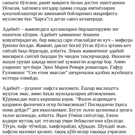
санъати бўлгани, раият мавриги билан достон эшитганини
ўйласам, хаёлимга негадир ҳамма соҳада имтиёзларни
қонунийлаштирган замонавий бойларимиз маърифатга
мухлисми ёки “Барса”га деган савол келаверади.
Адабиёт – жамиятдаги қатламларни бирлаштирувчи энг
ишончли кўприк. Адабиёт ҳамманинг бошини
қовуштирадиган, бир мақсад сари етаклайдиган куч – мафкура
ўрнини босади. Жамият, давлат босиб ўтган йўлга эртами-кеч
сиёсий баҳо берилади, албатта. Лекин жамиятнинг адабий
манзараси сиёсий баҳодан ўн чандон таъсирчандир. Иккинчи
жаҳон уруши ҳақида минглаб ҳужжатли асарлар бор. Аммо
уларнинг ҳеч бири Эрих Мария Ремарк романлари, Ғафур
Ғуломнинг “Сен етим эмассан” шеъричалик қалбни жунбишга
келтира олмайди.
Адабиёт – руҳнинг нафсга маломати. Ёшлар маслаҳатга
муҳтож эмас, аммо баъзи мулоҳазаларни айтмоқчиман.
Қўрқмасдан ишга киришиш керак. “Фалон асаримдаги
қаҳрамон фалончига оғир ботмасмикан? Писмадончи ўқиса
нима дейди?” дея иккиланманг. Бугун эълон қилинмаса эртага
эълон қилинади, албатта. Яқин ўтмиш сиёсатлар, ўзини
қодири мутлақ ҳис этганлар умри бебақолигини кўрсатди.
Тўғри, нафс чўчийди, хавфсирайди, қўрқади. Шундай экан,
нафсни маломат қилинг, тақиқ қўйганлар тақиққа учрагани