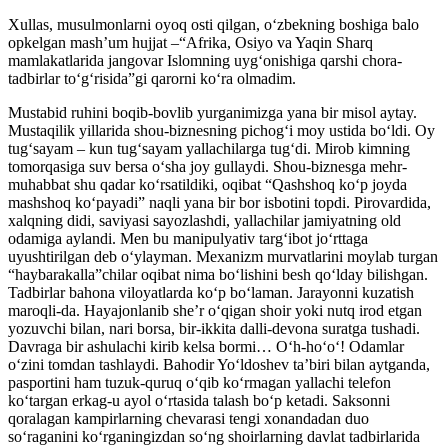
Xullas, musulmonlarni oyoq osti qilgan, o‘zbekning boshiga balo
opkelgan mash’um hujjat –“Afrika, Osiyo va Yaqin Sharq
mamlakatlarida jangovar Islomning uyg‘onishiga qarshi chora-
tadbirlar to‘g‘risida”gi qarorni ko‘ra olmadim.
Mustabid ruhini boqib-bovlib yurganimizga yana bir misol aytay.
Mustaqilik yillarida shou-biznesning pichog‘i moy ustida bo‘ldi. Oy
tug‘sayam – kun tug‘sayam yallachilarga tug‘di. Mirob kimning
tomorqasiga suv bersa o‘sha joy gullaydi. Shou-biznesga mehr-
muhabbat shu qadar ko‘rsatildiki, oqibat “Qashshoq ko‘p joyda
mashshoq ko‘payadi” naqli yana bir bor isbotini topdi. Pirovardida,
xalqning didi, saviyasi sayozlashdi, yallachilar jamiyatning old
odamiga aylandi. Men bu manipulyativ targ‘ibot jo‘rttaga
uyushtirilgan deb o‘ylayman. Mexanizm murvatlarini moylab turgan
“haybarakalla”chilar oqibat nima bo‘lishini besh qo‘lday bilishgan.
Tadbirlar bahona viloyatlarda ko‘p bo‘laman. Jarayonni kuzatish
maroqli-da. Hayajonlanib she’r o‘qigan shoir yoki nutq irod etgan
yozuvchi bilan, nari borsa, bir-ikkita dalli-devona suratga tushadi.
Davraga bir ashulachi kirib kelsa bormi… O‘h-ho‘o‘! Odamlar
o‘zini tomdan tashlaydi. Bahodir Yo‘ldoshev ta’biri bilan aytganda,
pasportini ham tuzuk-quruq o‘qib ko‘rmagan yallachi telefon
ko‘targan erkag-u ayol o‘rtasida talash bo‘p ketadi. Saksonni
qoralagan kampirlarning chevarasi tengi xonandadan duo
so‘raganini ko‘rganingizdan so‘ng shoirlarning davlat tadbirlarida