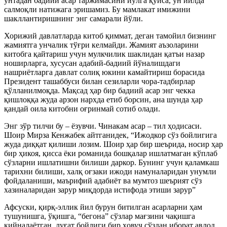
ўнтадан бадиий асар таржимасини йўлга қўйса, ўн йилда
салмоқли натижага эришамиз. Бу мамлакат имижини
шакллантиришнинг энг самарали йўли.
Хорижий давлатларда китоб қиммат, деган тамойил бизнинг
жамиятга унчалик тўғри келмайди. Жамият аъзоларини
китобга қайтариш учун мулкчилик шаклидан қатъи назар
ноширларга, хусусан адабий-бадиий йўналишдаги
нашриётларга давлат солиқ юкини камайтириш борасида
Президент ташаббуси билан сезиларли чора-тадбирлар
қўлланилмоқда. Мақсад ҳар бир бадиий асар энг чекка
қишлоққа жуда арзон нархда етиб борсин, ана шунда ҳар
қандай оила китобни оғринмай сотиб олади.
Энг зўр тилчи бу – ёзувчи. Чинакам асар – тил ҳодисаси.
Шоир Мирза Кенжабек айтганидек, “Ижодкор сўз бойлигига
жуда диққат қилиши лозим. Шоир ҳар бир шеърида, носир ҳар
бир ҳикоя, қисса ёки романида бошқалар ишлатмаган кўплаб
сўзларни ишлатишни билиши даркор. Бунинг учун қаламкаш
тарихни билиши, халқ оғзаки ижоди намуналаридан унумли
фойдаланиши, маърифий адабиёт ва мумтоз шеърият сўз
хазиналаридан зарур миқдорда истифода этиши зарур”
Афсуски, қирқ-эллик йил бурун битилган асарларни ҳам
тушунишга, ўқишга, “бегона” сўзлар мағзини чақишга
қийналаётган, луғат бойлиги бир ҳовуч сўздан иборат авлод