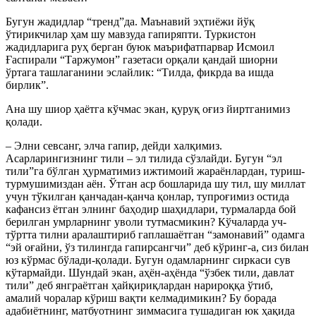
Бугун жадидлар “тренд”да. Маънавий эҳтиёжи йўқ
ўтирикчилар ҳам шу мавзуда гапиряпти. Туркистон
жадидларига руҳ берган буюк маърифатпарвар Исмоил
Ғаспирали “Таржумон” газетаси орқали қандай шиорни
ўртага ташлаганини эслайлик: “Тилда, фикрда ва ишда
бирлик”.
Ана шу шиор ҳаётга кўчмас экан, қуруқ оғиз йиртганимиз
қолади.
– Элни севсанг, элча гапир, дейди халқимиз.
Асарларингизнинг тили – эл тилида сўзлайди. Бугун “эл
тили”га бўлган ҳурматимиз ижтимоий жараёнлардан, туриш-
турмушимиздан аён. Ўтган аср бошларида шу тил, шу миллат
учун тўкилган қанчадан-қанча қонлар, тупроғимиз остида
кафансиз ётган элнинг баҳодир шаҳидлари, турмаларда бой
берилган умрларнинг уволи тутмасмикин? Кўчаларда уч-
тўртта тилни аралаштириб гаплашаётган “замонавий” одамга
“эй оғайни, ўз тилингда гапирсангчи” деб кўринг-а, сиз билан
юз кўрмас бўлади-қолади. Бугун одамларнинг сиркаси сув
кўтармайди. Шундай экан, аҳён-аҳёнда “ўзбек тили, давлат
тили” деб янграётган ҳайқириқлардан нарироққа ўтиб,
амалий чоралар кўриш вақти келмадимикин? Бу борада
адабиётнинг, матбуотнинг зиммасига тушадиган юк ҳақида