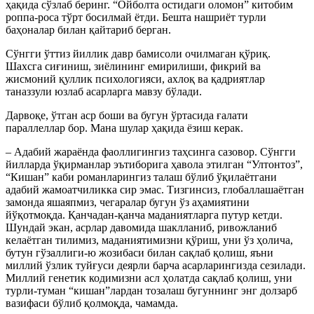
ҳақида сўзлаб беринг. “Ойболта остидаги оломон” китобим
роппа-роса тўрт босилмай ётди. Бешта нашриёт турли
баҳоналар билан қайтариб берган.
Сўнгги ўттиз йиллик давр бамисоли очилмаган қўриқ.
Шахсга сиғиниш, зиёлининг емирилиши, фикрий ва
жисмоний қуллик психологияси, ахлоқ ва қадриятлар
таназзули юзлаб асарларга мавзу бўлади.
Дарвоқе, ўтган аср боши ва бугун ўртасида ғалати
параллеллар бор. Мана шулар ҳақида ёзиш керак.
– Адабий жараёнда фаоллигингиз таҳсинга сазовор. Сўнгги
йилларда ўқирманлар эътиборига ҳавола этилган “Ултонтоз”,
“Кишан” каби романларингиз талаш бўлиб ўқилаётгани
адабий жамоатчиликка сир эмас. Тизгинсиз, глобаллашаётган
замонда яшаяпмиз, чегаралар бугун ўз аҳамиятини
йўқотмоқда. Қанчадан-қанча маданиятларга путур кетди.
Шундай экан, асрлар давомида шаклланиб, ривожланиб
келаётган тилимиз, маданиятимизни қўриш, уни ўз ҳолича,
бутун гўзаллиги-ю жозибаси билан сақлаб қолиш, яъни
миллий ўзлик туйғуси деярли барча асарларингизда сезилади.
Миллий генетик кодимизни асл ҳолатда сақлаб қолиш, уни
турли-туман “кишан”лардан тозалаш бугуннинг энг долзарб
вазифаси бўлиб қолмоқда, чамамда.