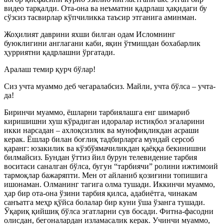
видео тарқалди. Ота-она ва неъматни қадрлаш ҳақидаги бу
сўзсиз тасвирлар кўпчиликка таъсир этганига аминман.
Жоҳилият даврини яхши билган одам Исломнинг
буюклигини англагани каби, яқин ўтмишдан бохабарлик
ҳурриятни қадрлашни ўргатади.
Аралаш темир қурч бўлар!
Сиз учта муаммо деб чегаралабсиз. Майли, учта бўлса – учта-
да!
Биринчи муаммо, ёшларни тарбиялашга енг шимариб
киришишни хуш кўрадиган идоралар истиқбол эгаларини
икки нарсадан – ахлоқсизлик ва мунофиқликдан асраши
керак. Ёшлар билан боғлиқ тадбирларга мундай серсоб
қаранг: юзакилик ва кўзбўямачиликдан қаёққа бекинишни
билмайсиз. Бундан ўттиз йил бурун телевидение тарбия
воситаси саналган бўлса, бугун “тарбиячи” ролини ижтимоий
тармоқлар бажаряпти. Мен от айланиб қозиғини топишига
ишонаман. Олманинг тагига олма тушади. Иккинчи муаммо,
ҳар бир ота-она ўзини тарбия қилса, адабиётга, чинакам
санъатга меҳр қўйса болалар бир куни ўша ўзанга тушади.
Ўқариқ қийшиқ бўлса эгатларни сув босади. Фитна-фасодни
олисдан, бегоналардан изламасалик керак. Учинчи муаммо,