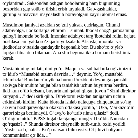
o‘ylantiradi. Saksondan oshgan bobolarning ham bugunning
bozoridan gap sotib o‘tirishi erish tuyuladi. Gap-gashtaklar,
gurunglar mavzusi maydalashib borayotgani xayrli alomat emas.
Musulmon jamiyat azaldan so‘zni yuksak qadrlagan. Chunki
adabiyotga, ijodkorlarga ehtirom – sunnat. Ibodat chog‘i jamoatning
qulog‘i imomda bo‘ladi. Imomlar adabiyot targ‘ibotchisi rolini bajara
boshlasa jamiyatda so‘z qadri yuksaladi. Afsuski, imomlar va
ijodkorlar o‘rtasida qandaydir begonalik bor. Bu sho‘ro o‘ylab
topgan fitna deb bilaman. Ana shu begonalikka barham berishimiz
kerak.
Mustabidning millati, dini yo‘q. Maqola va suhbatlarda og‘zimizni
to‘ldirib “Mustabid tuzum davrida…” deymiz. Yo‘q, mustabid
ichimizda! Bundan o‘n yilcha burun Prezident devoniga qarashli
arxivga bir muhim hujjat bilan tanishish uchun buyurtma berdim.
Ikki kun o‘tib kelsam, buyurtmani qabul qilgan juvon “Sizni direktor
kutyapti…” dedi sirli qilib. Direktorni eskidan taniganim uchun
erkinsirab kirdim. Katta idorada ishlab nafaqaga chiqqandan so‘ng
arxivni boshqarayotgan okaxon o‘takasi yorilib, “Uka, Markazqo‘m
qarori sizga berilmaydi. G‘avg‘o ko‘tarib nima qilasiz” dedi.
O‘rligim tutdi: “KPSS tugab ketganiga ming yil bo‘ldi. Nimadan
qo‘rqasiz?..” Shunda direktor chaynalib turib-turib, oxiri yorildi:
“Yoshsiz-da, hali… Ko‘p narsani bilmaysiz. Ot jilovi haliyam
kommunistlar qo‘lida…”