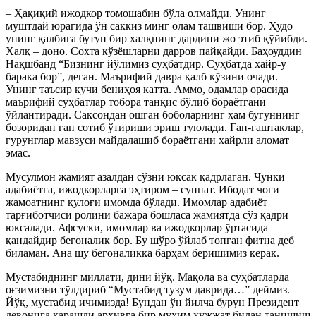
– Ҳақиқий ижодкор томошабин бўла олмайди. Унинг
муштдай юрагида ўн саккиз минг олам ташвиши бор. Худо
унинг қалбига бутун бир халқнинг дардини жо этиб қўйибди.
Халқ – доно. Сохта кўзёшларни дарров пайқайди. Баҳоуддин
Нақшбанд “Бизнинг йўлимиз суҳбатдир. Суҳбатда хайр-у
барака бор”, деган. Маърифий давра қалб кўзини очади.
Унинг таъсир кучи бениҳоя катта. Аммо, одамлар орасида
маърифий суҳбатлар тобора танқис бўлиб бораётгани
ўйлантиради. Саксондан ошган боболарнинг ҳам бугуннинг
бозоридан гап сотиб ўтириши эриш туюлади. Гап-гаштаклар,
гурунглар мавзуси майдалашиб бораётгани хайрли аломат
эмас.
Мусулмон жамият азалдан сўзни юксак қадрлаган. Чунки
адабиётга, ижодкорларга эҳтиром – суннат. Ибодат чоғи
жамоатнинг қулоғи имомда бўлади. Имомлар адабиёт
тарғиботчиси ролини бажара бошласа жамиятда сўз қадри
юксалади. Афсуски, имомлар ва ижодкорлар ўртасида
қандайдир бегоналик бор. Бу шўро ўйлаб топган фитна деб
биламан. Ана шу бегоналикка барҳам беришимиз керак.
Мустабиднинг миллати, дини йўқ. Мақола ва суҳбатларда
оғзимизни тўлдириб “Мустабид тузум даврида…” деймиз.
Йўқ, мустабид ичимизда! Бундан ўн йилча бурун Президент
девонига қарашли архивга бир муҳим ҳужжат билан танишиш