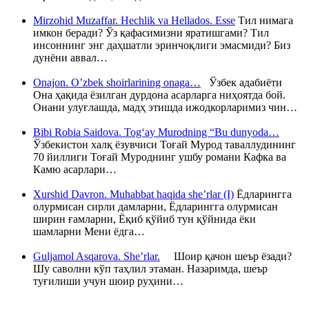
Mirzohid Muzaffar. Hechlik va Hellados. Esse
Тил нимага
имкон беради? Ўз қафасимизни яратишгами? Тил
инсоннинг энг даҳшатли эринчоқлиги эмасмиди? Биз
дунёни аввал…
Onajon. O’zbek shoirlarining onaga…
Ўзбек адабиёти
Она ҳақида ёзилган дурдона асарларга ниҳоятда бой.
Онани улуғлашда, мадҳ этишда ижодкорларимиз чин…
Bibi Robia Saidova. Tog‘ay Murodning “Bu dunyoda…
Ўзбекистон халқ ёзувчиси Тоғай Мурод таваллудининг
70 йиллиги Тоғай Муроднинг ушбу романи Кафка ва
Камю асарлари…
Xurshid Davron. Muhabbat haqida she’rlar (I)
Ёдларингга
олурмисан сирли дамларни, Ёдларингга олурмисан
ширин ғамларни, Ёқиб қўйиб тун қўйнида ёки
шамларни Мени ёдга…
Guljamol Asqarova. She’rlar.
Шоир қачон шеър ёзади?
Шу саволни кўп таҳлил этаман. Назаримда, шеър
туғилиши учун шоир руҳини…