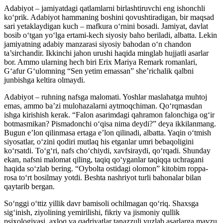
Adabiyot – jamiyatdagi qatlamlarni birlashtiruvchi eng ishonchli
ko‘prik. Adabiyot hammaning boshini qovushtiradigan, bir maqsad
sari yetaklaydigan kuch – mafkura o‘rnini bosadi. Jamiyat, davlat
bosib o‘tgan yo‘lga ertami-kech siyosiy baho beriladi, albatta. Lekin
jamiyatning adabiy manzarasi siyosiy bahodan o‘n chandon
ta’sirchandir. Ikkinchi jahon urushi haqida minglab hujjatli asarlar
bor. Ammo ularning hech biri Erix Mariya Remark romanlari,
G‘afur G‘ulomning “Sen yetim emassan” she’richalik qalbni
junbishga keltira olmaydi.
Adabiyot – ruhning nafsga malomati. Yoshlar maslahatga muhtoj
emas, ammo ba’zi mulohazalarni aytmoqchiman. Qo‘rqmasdan
ishga kirishish kerak. “Falon asarimdagi qahramon falonchiga og‘ir
botmasmikan? Pismadonchi o‘qisa nima deydi?” deya ikkilanmang.
Bugun e’lon qilinmasa ertaga e’lon qilinadi, albatta. Yaqin o‘tmish
siyosatlar, o‘zini qodiri mutlaq his etganlar umri bebaqoligini
ko‘rsatdi. To‘g‘ri, nafs cho‘chiydi, xavfsiraydi, qo‘rqadi. Shunday
ekan, nafsni malomat qiling, taqiq qo‘yganlar taqiqqa uchragani
haqida so‘zlab bering. “Oybolta ostidagi olomon” kitobim roppa-
rosa to‘rt bosilmay yotdi. Beshta nashriyot turli bahonalar bilan
qaytarib bergan.
So‘nggi o‘ttiz yillik davr bamisoli ochilmagan qo‘riq. Shaxsga
sig‘inish, ziyolining yemirilishi, fikriy va jismoniy qullik
psixologiyasi, axloq va qadriyatlar tanazzuli yuzlab asarlarga mavzu