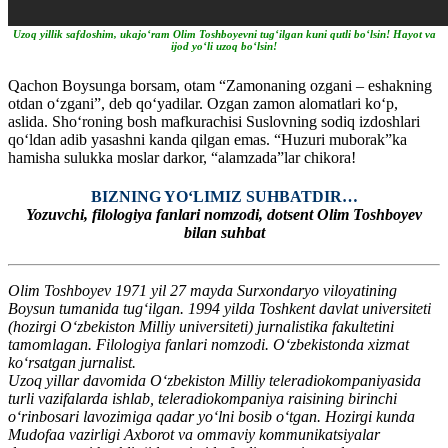
Uzoq yillik safdoshim, ukajo‘ram Olim Toshboyevni tug‘ilgan kuni qutli bo‘lsin! Hayot va
ijod yo‘li uzoq bo‘lsin!
Qachon Boysunga borsam, otam “Zamonaning ozgani – eshakning
otdan o‘zgani”, deb qo‘yadilar. Ozgan zamon alomatlari ko‘p,
aslida. Sho‘roning bosh mafkurachisi Suslovning sodiq izdoshlari
qo‘ldan adib yasashni kanda qilgan emas. “Huzuri muborak”ka
hamisha sulukka moslar darkor, “alamzada”lar chikora!
BIZNING YO‘LIMIZ SUHBATDIR…
Yozuvchi, filologiya fanlari nomzodi, dotsent Olim Toshboyev
bilan suhbat
Olim Toshboyev 1971 yil 27 mayda Surxondaryo viloyatining
Boysun tumanida tug‘ilgan. 1994 yilda Toshkent davlat universiteti
(hozirgi O‘zbekiston Milliy universiteti) jurnalistika fakultetini
tamomlagan. Filologiya fanlari nomzodi. O‘zbekistonda xizmat
ko‘rsatgan jurnalist.
Uzoq yillar davomida O‘zbekiston Milliy teleradiokompaniyasida
turli vazifalarda ishlab, teleradiokompaniya raisining birinchi
o‘rinbosari lavozimiga qadar yo‘lni bosib o‘tgan. Hozirgi kunda
Mudofaa vazirligi Axborot va ommaviy kommunikatsiyalar