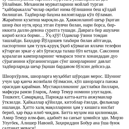
ўйлайман. Механизм мурватларини мойлаб турган
“ҳайбаракалла”чилар оқибат нима бўлишини беш қўлдай
билишган. Тадбирлар баҳона вилоятларда кўп бўламан.
Жараённи кузатиш мароқли-да. Ҳаяжонланиб шеър ўқиган
шоир ёки нутқ ирод этган ёзувчи билан, нари борса, бир-
иккита далли-девона суратга тушади. Даврага бир ашулачи
кириб келса борми… Ўҳ-ҳўў! Одамлар ўзини томдан
ташлайди. Баҳодир Йўлдошев таъбири билан айтганда,
паспортини ҳам тузук-қуруқ ўқиб кўрмаган яллачи телефон
кўтарган эркаг-у аёл ўртасида талаш бўп кетади. Саксонни
қоралаган кампирларнинг чевараси тенги хонандадан дуо
сўраганини кўрганингиздан сўнг шоирларнинг давлат
тадбирларида шеър ўқиши бардавом бўлсин дейсиз-да.
Шиорхўрлик, шиорларга муҳаббат шўродан мерос. Шунинг
учун ҳар қанча жозибали бўлмасин, кўп шиорларга панжа
орасидан қарайман. Мустақилликнинг дастлабки йиллари,
мафкура рамзи ўлароқ, Амир Темур номини улуғладик.
Тошкент, Самарқанд, Парижда катта-катта анжуманлар
ўткзилди. Ҳайкаллар қўйилди, китоблар ёзилди, фильмлар
ишланди. Ҳатто халқ мақолларини ҳам у кишига нисбат
бериб, ҳар ёққа илиб чиқдик. Битта муҳим иш қилинмади.
Амир Темур илм-фан, адабиёт ва санъат ҳомийси эди. Мирзо
Улуғбек, Алишер Навоий, Заҳириддин Бобур ана ўша буюк
салтанат меваси!