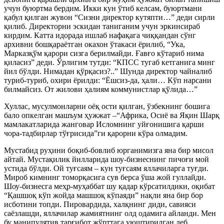
учун буюртма бердим. Икки кун ўтиб келсам, буюртмани
қабул қилган жувон “Сизни директор кутяпти…” деди сирли
қилиб. Директорни эскидан таниганим учун эркинсираб
кирдим. Катта идорада ишлаб нафақага чиққандан сўнг
архивни бошқараётган окахон ўтакаси ёрилиб, “Ука,
Марказқўм қарори сизга берилмайди. Ғавғо кўтариб нима
қиласиз” деди. Ўрлигим тутди: “КПСС тугаб кетганига минг
йил бўлди. Нимадан қўрқасиз?..” Шунда директор чайналиб
туриб-туриб, охири ёрилди: “Ёшсиз-да, ҳали… Кўп нарсани
билмайсиз. От жилови ҳалиям коммунистлар қўлида…”
Хуллас, мусулмонларни оёқ ости қилган, ўзбекнинг бошига
бало опкелган машъум ҳужжат –“Африка, Осиё ва Яқин Шарқ
мамлакатларида жанговар Исломнинг уйғонишига қарши
чора-тадбирлар тўғрисида”ги қарорни кўра олмадим.
Мустабид руҳини боқиб-бовлиб юрганимизга яна бир мисол
айтай. Мустақилик йилларида шоу-бизнеснинг пичоғи мой
устида бўлди. Ой туғсаям – кун туғсаям яллачиларга туғди.
Мироб кимнинг томорқасига сув берса ўша жой гуллайди.
Шоу-бизнесга меҳр-муҳаббат шу қадар кўрсатилдики, оқибат
“Қашшоқ кўп жойда машшоқ кўпаяди” нақли яна бир бор
исботини топди. Пировардида, халқнинг диди, савияси
саёзлашди, яллачилар жамиятнинг олд одамига айланди. Мен
бу манипулятив тарғибот жўрттага уюштирилган деб