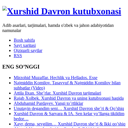
Adib asarlari, tarjimalari, hamda o'zbek va jahon adabiyotidan
namunalar
Bosh sahifa
Sayt xaritasi
Qiziqarli saytlar
RSS
ENG SO’NGGI
Mirzohid Muzaffar. Hechlik va Hellados. Esse
Najmiddin Komilov. Tasavvuf & Najmiddin Komilov bilan
suhbatlar (Video)
Attila Ilxan. She’rlar. Xurshid Davron tarjimalari
Rajab Xolbek. Xurshid Davron va uning kutubxonasi haqida
Abduhamid Pardayev. Yangi to’rtliklar
Unutayin degandim seni… Xurshid Davron she’ri & Qo’shiq
Xurshid Davron & Sarvara & IA. Sen kelar yo’llarga tikildim
bedor…
Xayr, dema, sevgilim… Xurshid Davron she’ri & Ikki qo’shiq