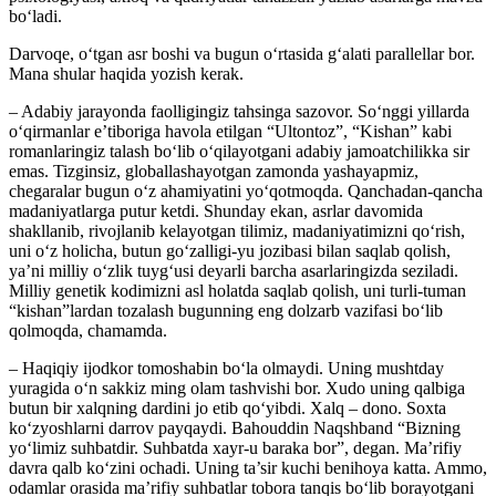
bo‘ladi.
Darvoqe, o‘tgan asr boshi va bugun o‘rtasida g‘alati parallellar bor.
Mana shular haqida yozish kerak.
– Adabiy jarayonda faolligingiz tahsinga sazovor. So‘nggi yillarda
o‘qirmanlar e’tiboriga havola etilgan “Ultontoz”, “Kishan” kabi
romanlaringiz talash bo‘lib o‘qilayotgani adabiy jamoatchilikka sir
emas. Tizginsiz, globallashayotgan zamonda yashayapmiz,
chegaralar bugun o‘z ahamiyatini yo‘qotmoqda. Qanchadan-qancha
madaniyatlarga putur ketdi. Shunday ekan, asrlar davomida
shakllanib, rivojlanib kelayotgan tilimiz, madaniyatimizni qo‘rish,
uni o‘z holicha, butun go‘zalligi-yu jozibasi bilan saqlab qolish,
ya’ni milliy o‘zlik tuyg‘usi deyarli barcha asarlaringizda seziladi.
Milliy genetik kodimizni asl holatda saqlab qolish, uni turli-tuman
“kishan”lardan tozalash bugunning eng dolzarb vazifasi bo‘lib
qolmoqda, chamamda.
– Haqiqiy ijodkor tomoshabin bo‘la olmaydi. Uning mushtday
yuragida o‘n sakkiz ming olam tashvishi bor. Xudo uning qalbiga
butun bir xalqning dardini jo etib qo‘yibdi. Xalq – dono. Soxta
ko‘zyoshlarni darrov payqaydi. Bahouddin Naqshband “Bizning
yo‘limiz suhbatdir. Suhbatda xayr-u baraka bor”, degan. Ma’rifiy
davra qalb ko‘zini ochadi. Uning ta’sir kuchi benihoya katta. Ammo,
odamlar orasida ma’rifiy suhbatlar tobora tanqis bo‘lib borayotgani