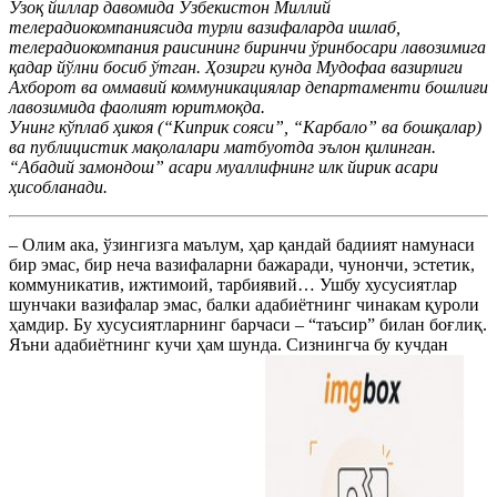
Узоқ йиллар давомида Ўзбекистон Миллий
телерадиокомпаниясида турли вазифаларда ишлаб,
телерадиокомпания раисининг биринчи ўринбосари лавозимига
қадар йўлни босиб ўтган. Ҳозирги кунда Мудофаа вазирлиги
Ахборот ва оммавий коммуникациялар департаменти бошлиғи
лавозимида фаолият юритмоқда.
Унинг кўплаб ҳикоя (“Киприк сояси”, “Карбало” ва бошқалар)
ва публицистик мақолалари матбуотда эълон қилинган.
“Абадий замондош” асари муаллифнинг илк йирик асари
ҳисобланади.
– Олим ака, ўзингизга маълум, ҳар қандай бадиият намунаси
бир эмас, бир неча вазифаларни бажаради, чунончи, эстетик,
коммуникатив, ижтимоий, тарбиявий… Ушбу хусусиятлар
шунчаки вазифалар эмас, балки адабиётнинг чинакам қуроли
ҳамдир. Бу хусусиятларнинг барчаси – “таъсир” билан боғлиқ.
Яъни адабиётнинг кучи ҳам шунда. Сизнингча бу кучдан