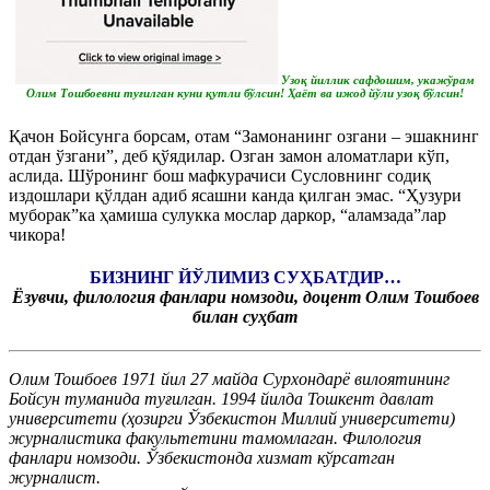
Узоқ йиллик сафдошим, укажўрам
Олим Тошбоевни туғилган куни қутли бўлсин! Ҳаёт ва ижод йўли узоқ бўлсин!
Қачон Бойсунга борсам, отам “Замонанинг озгани – эшакнинг
отдан ўзгани”, деб қўядилар. Озган замон аломатлари кўп,
аслида. Шўронинг бош мафкурачиси Сусловнинг содиқ
издошлари қўлдан адиб ясашни канда қилган эмас. “Ҳузури
муборак”ка ҳамиша сулукка мослар даркор, “аламзада”лар
чикора!
БИЗНИНГ ЙЎЛИМИЗ СУҲБАТДИР…
Ёзувчи, филология фанлари номзоди, доцент Олим Тошбоев
билан суҳбат
Олим Тошбоев 1971 йил 27 майда Сурхондарё вилоятининг
Бойсун туманида туғилган. 1994 йилда Тошкент давлат
университети (ҳозирги Ўзбекистон Миллий университети)
журналистика факультетини тамомлаган. Филология
фанлари номзоди. Ўзбекистонда хизмат кўрсатган
журналист.