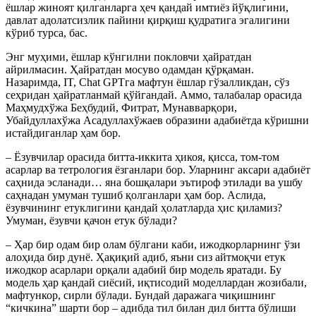
ёшлар жиноят қилганларга ҳеч қандай имтиёз йўқлигини,
давлат адолатсизлик пайини қирқиш қудратига эгалигини
кўриб турса, бас.
Энг муҳими, ёшлар кўнгилни покловчи ҳайратдан
айрилмасин. Ҳайратдан мосуво одамдан қўрқаман.
Назаримда, IT, Chat GPTга мафтун ёшлар гўзалликдан, сўз
сеҳридан ҳайратланмай қўйгандай. Аммо, талабалар орасида
Маҳмудхўжа Беҳбудий, Фитрат, Мунавварқори,
Убайдуллахўжа Асадуллахўжаев образини адабиётда кўришни
истайдиганлар ҳам бор.
– Ёзувчилар орасида битта-иккита ҳикоя, қисса, том-том
асарлар ва тетрология ёзганлари бор. Уларнинг аксари адабиёт
саҳнида эсланади… яна бошқалари эътироф этилади ва ушбу
саҳнадан умуман тушиб қолганлари ҳам бор. Аслида,
ёзувчининг етуклигини қандай ҳолатларда ҳис қиламиз?
Умуман, ёзувчи қачон етук бўлади?
– Ҳар бир одам бир олам бўлгани каби, ижодкорларнинг ўзи
алоҳида бир дунё. Ҳақиқий адиб, яъни сиз айтмоқчи етук
ижодкор асарлари орқали адабий бир модель яратади. Бу
модель ҳар қандай сиёсий, иқтисодий моделлардан жозибали,
мафтункор, сирли бўлади. Бундай даражага чиқишнинг
“кичкина” шарти бор – адибда тил билан дил битта бўлиши