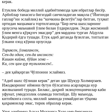
керак.
Етуклик бобида миллий адабиётимизда ҳам ибратлар бисёр.
Арбоблар танасига бигиздай санчиладиган мақола (“Йиғинди
гаплар”ни эслайлик) ва “кичкина фелетўн”лар битган, туҳмат
ортидан маҳкамага тортилганида “Бир неча шахсларнинг
орзусича маънавий ўлим билан ўлдирилдим. Энди жисмоний
ўлим менга қўрқунч эмасдир” дея мардона турган Абдулла
Қодирий ёдга тушади. Етук адиб деганда бузилган, топталган
ўлкани озод кўриш орзусида
Тириксен, ўлмагансен,
Сен-да одам, сен-да инсонсен:
Кишан кийма, бўйин эгма –
Ки, сен ҳам ҳур туғилғонсен!..
– дея ҳайқирган Чўлпонни эслаймиз.
“Адиб шахс бўлиши керак” деган эди Шукур Холмирзаев.
Ижодкорнинг иймони бутун бўлсагина асарларида нур
жилваланиб туради. Билакс, даҳрий экзицтенциячилар каби
уфунат, умидсизлик оламида тентийди. Шу маънода,
китобхонга сохта, миллий заминда унмайдиган тўқима
қаҳрамонлар эмас, тирик образлар керак.
Улуғ адибимиз Асқад Мухторга Худо умр берганида