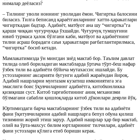
нималар деёласиз?
– Тилнинг уволи ноннинг уволидан ёмон. Чигиртка балосини
биласиз. Тилга беписанд қараётганларнинг хатти-ҳаракатлари
чигирткадан бадтар. Адабиёт, матбуот ана шу “чигиртка”га
қарши чиққан чуғурчуққа ўхшайди. Чуғурчуқ тумшуғини
ювиб турмаса ҳалок бўлгани каби, матбуот ва адабиётнинг
тилни асраш борадаги саъи ҳаракатлари рағбатлантирилмаса,
“чигиртка” босиб кетади.
Мамлакатимизда ўн мингдан зиёд мактаб бор. Таълим давлат
тилида олиб бориладиган мактабларда ўртача тўрт-беш нафар
ўзбек тили ва адабиёти бўйича мутахассис ишлайди. Бу
устозларнинг аксарияти бугунги адабий жараёндан йироқ.
Адабий нашрларни мунтазам кузатиш имкониятига эга
эмаслиги боис ўқувчиларнинг адабиётга, китобхонликка
қизиқиши суст. Китоб тарғиботининг аниқ механизми
бўлмагани сабабли қишлоқларда китоб дўконлари деярли йўқ.
Юртимиздаги барча мактабларнинг ўзбек тили ва адабиёти
фани ўқитувчиларини адабий нашрларга бепул обуна қилиш
тизимини жорий этиш зарур. Адабий нашрлар ҳар бир мактаб,
олий ва ўрта-махсус билим юртларининг тилчилари, адабиёт
фани устозлари қўлига етиб бориши керак.