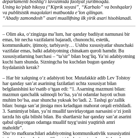
departamenti boshlig‘i lavozimida faoliyat yuritmoqda.
Uning ko‘plab hikoya (“Kiprik soyasi”, “Karbalo” va boshqalar)
va publitsistik maqolalari matbuotda e’lon qilingan.
“Abadiy zamondosh” asari muallifning ilk yirik asari hisoblanadi.
– Olim aka, o‘zingizga ma’lum, har qanday badiiyat namunasi bir
emas, bir necha vazifalarni bajaradi, chunonchi, estetik,
kommunikativ, ijtimoiy, tarbiyaviy… Ushbu xususiyatlar shunchaki
vazifalar emas, balki adabiyotning chinakam quroli hamdir. Bu
xususiyatlarning barchasi – “ta’sir” bilan bog‘liq. Ya’ni adabiyotning
kuchi ham shunda. Sizningcha bu kuchdan bugun qanday
foydalanish kerak?
– Har bir xalqning o‘z adabiyoti bor. Mutafakkir adib Lev Tolstoy
har qanday san’at asarining fazilatlari uchta xususiyat bilan
belgilanishini ko‘rsatib o‘tgan edi: “1. Asarning mazmuni bilan:
mazmun qanchalik salmoqli bo‘lsa, ya’ni odamlar hayoti uchun
muhim bo‘lsa, asar shuncha yuksak bo‘ladi. 2. Tashqi go‘zallik
bilan: bunga san’at jinsiga mos keladigan mahorat orqali erishiladi.
3. Samimiyat bilan, ya’ni muallif tasvirlayotgan narsasini o‘zi jonli
tarzda his qila bilishi bilan. Bu shartlarsiz har qanday san’at asarini
qabul qilayotgan odamga muallif tuyg‘usini yuqtirish amri
maholdir”.
Sho‘ro mafkurachilari adabiyotning kommunikativlik xususiyatini