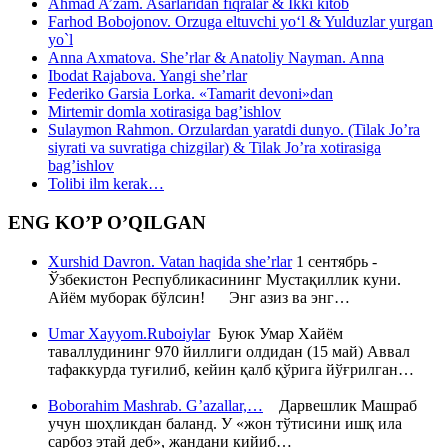
Ahmad A’zam. Asarlaridan fiqralar & Ikki kitob
Farhod Bobojonov. Orzuga eltuvchi yo‘l & Yulduzlar yurgan
yo`l
Anna Axmatova. She’rlar & Anatoliy Nayman. Anna
Ibodat Rajabova. Yangi she’rlar
Federiko Garsia Lorka. «Tamarit devoni»dan
Mirtemir domla xotirasiga bag’ishlov
Sulaymon Rahmon. Orzulardan yaratdi dunyo. (Tilak Jo’ra
siyrati va suvratiga chizgilar) & Tilak Jo’ra xotirasiga
bag’ishlov
Tolibi ilm kerak…
ENG KO’P O’QILGAN
Xurshid Davron. Vatan haqida she’rlar
1 сентябрь -
Ўзбекистон Республикасининг Мустақиллик куни.
Айём муборак бўлсин! Энг азиз ва энг…
Umar Xayyom.Ruboiylar
Буюк Умар Хайём
таваллудининг 970 йиллиги олдидан (15 май) Аввал
тафаккурда туғилиб, кейин қалб қўрига йўғрилган…
Boborahim Mashrab. G’azallar,…
Дарвешлик Машраб
учун шоҳликдан баланд. У «жон тўтисини ишқ ила
сарбоз этай деб», жандани кийиб…