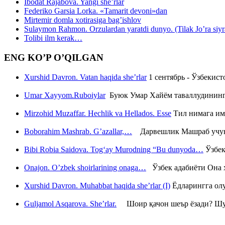
Ibodat Rajabova. Yangi she’rlar
Federiko Garsia Lorka. «Tamarit devoni»dan
Mirtemir domla xotirasiga bag’ishlov
Sulaymon Rahmon. Orzulardan yaratdi dunyo. (Tilak Jo’ra siyrati
Tolibi ilm kerak…
ENG KO’P O’QILGAN
Xurshid Davron. Vatan haqida she’rlar
1 сентябрь - Ўзбекис
Umar Xayyom.Ruboiylar
Буюк Умар Хайём таваллудининг 
Mirzohid Muzaffar. Hechlik va Hellados. Esse
Тил нимага им
Boborahim Mashrab. G’azallar,…
Дарвешлик Машраб учун ш
Bibi Robia Saidova. Tog‘ay Murodning “Bu dunyoda…
Ўзбек
Onajon. O’zbek shoirlarining onaga…
Ўзбек адабиёти Она ҳ
Xurshid Davron. Muhabbat haqida she’rlar (I)
Ёдларингга ол
Guljamol Asqarova. She’rlar.
Шоир қачон шеър ёзади? Шу с