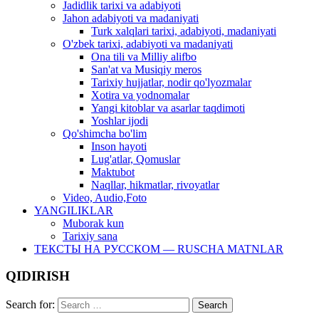
Jadidlik tarixi va adabiyoti
Jahon adabiyoti va madaniyati
Turk xalqlari tarixi, adabiyoti, madaniyati
O'zbek tarixi, adabiyoti va madaniyati
Ona tili va Milliy alifbo
San'at va Musiqiy meros
Tarixiy hujjatlar, nodir qo'lyozmalar
Xotira va yodnomalar
Yangi kitoblar va asarlar taqdimoti
Yoshlar ijodi
Qo'shimcha bo'lim
Inson hayoti
Lug'atlar, Qomuslar
Maktubot
Naqllar, hikmatlar, rivoyatlar
Video, Audio,Foto
YANGILIKLAR
Muborak kun
Tarixiy sana
ТЕКСТЫ НА РУССКОМ — RUSCHA MATNLAR
QIDIRISH
Search for: