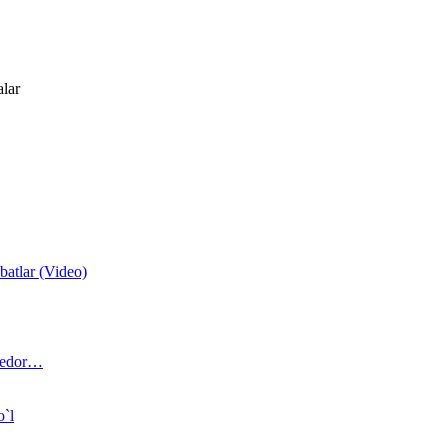
alar
atlar (Video)
 bedor…
o`l