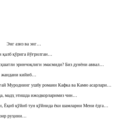
н! Энг азиз ва энг…
н қалб қўрига йўғрилган…
аҳшатли эринчоқлиги эмасмиди? Биз дунёни аввал…
», жандани кийиб…
Тоғай Муроднинг ушбу романи Кафка ва Камю асарлари…
шда, мадҳ этишда ижодкорларимиз чин…
и, Ёқиб қўйиб тун қўйнида ёки шамларни Мени ёдга…
шоир руҳини…