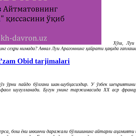
Хўш, Луи 
нг сеҳри нимада? Аввал Луи Арагоннинг ҳайрати ҳақида гаплаш
A’zam Obid tarjimalari
з ўрни пайдо бўлгани шак-шубҳасиздир. У ўзбек шеъриятин
 фаол шуғулланади. Бугун унинг таржимасида ХХ аср фран
ерса, бош ёки иккинчи даражали бўлишининг айтарли аҳамияти й