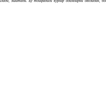
лади, эшитади. Бу тоифадаги кўрлар одамларни овозидан, бо