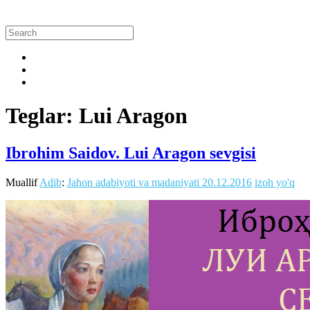
Teglar: Lui Aragon
Ibrohim Saidov. Lui Aragon sevgisi
Muallif
Adib
:
Jahon adabiyoti va madaniyati
20.12.2016
izoh yo'q