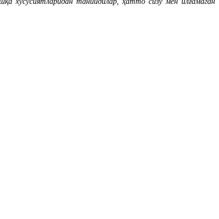
шқа хусусиятларидан танийдилар, ҳатто сизу мен илғамаган