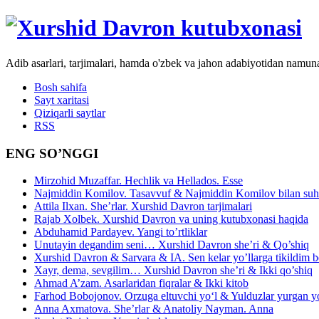
Adib asarlari, tarjimalari, hamda o'zbek va jahon adabiyotidan namun
Bosh sahifa
Sayt xaritasi
Qiziqarli saytlar
RSS
ENG SO’NGGI
Mirzohid Muzaffar. Hechlik va Hellados. Esse
Najmiddin Komilov. Tasavvuf & Najmiddin Komilov bilan suhb
Attila Ilxan. She’rlar. Xurshid Davron tarjimalari
Rajab Xolbek. Xurshid Davron va uning kutubxonasi haqida
Abduhamid Pardayev. Yangi to’rtliklar
Unutayin degandim seni… Xurshid Davron she’ri & Qo’shiq
Xurshid Davron & Sarvara & IA. Sen kelar yo’llarga tikildim
Xayr, dema, sevgilim… Xurshid Davron she’ri & Ikki qo’shiq
Ahmad A’zam. Asarlaridan fiqralar & Ikki kitob
Farhod Bobojonov. Orzuga eltuvchi yo‘l & Yulduzlar yurgan y
Anna Axmatova. She’rlar & Anatoliy Nayman. Anna