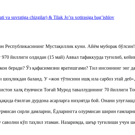
 va suvratiga chizgilar) & Tilak Jo’ra xotirasiga bag’ishlov
тон Республикасининг Мустақиллик куни. Айём муборак бўлси
970 йиллиги олдидан (15 май) Аввал тафаккурда туғилиб, кейи
кон беради? Ўз қафасимизни яратишгами? Тил инсоннинг энг д
оҳликдан баланд. У «жон тўтисини ишқ ила сарбоз этай деб
истон халқ ёзувчиси Тоғай Мурод таваллудининг 70 йиллиги 
ақида ёзилган дурдона асарларга ниҳоятда бой. Онани улуғла
урмисан сирли дамларни, Ёдларингга олурмисан ширин ғамларн
аволни кўп таҳлил этаман. Назаримда, шеър туғилиши учун 