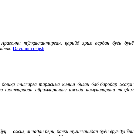
Арагонни тўлқинлантирган, қарийб ярим асрдан буён дунё
айлик.
Davomini o'qish
и бошқа тилларга таржима қилиш билан баб-баробар жаҳон
цуз шоирларидан айримларининг ижоди намуналарини тақдим
ўқ — ожиз, анчадан бери, балки туғилганидан буён ёруғ дунёни