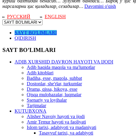
кўриш бахтидан бенасиб… Зулумот бандаси… Бироқ у ҳис қи
нарсаларни ҳис қиладилар, сезадилар…
Davomini o'qish
РУССКИЙ
ENGLISH
SAYT BO'LIMLARI
QIDIRISH
SAYT BO’LIMLARI
ADIB XURSHID DAVRON HAYOTI VA IJODI
Adib haqida maqola va ma'lumotlar
Adib kitoblari
Badiha, esse, maqola, suhbat
Dostonlar, she'rlar, turkumlar
Drama, qissa, hikoya, esse
Qisqa mulohazalar, luqmalar
Ssenariy va loyihalar
Tarjimalar
KUTUBXONA
Alisher Navoiy hayoti va ijodi
Amir Temur hayoti va faoliyati
Islom tarixi, adabiyoti va madaniyati
Tasavvuf tarixi, va adabiyoti