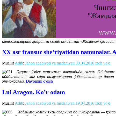
китобхонларини ҳайратга солиб келаётган «Жамила» қиссасини
XX asr fransuz she’riyatidan namunalar. 
Muallif
Adib
:
Jahon adabiyoti va madaniyati
30.04.2016
izoh yo'q
Бугунги ўзбек таржима мактабида Аъзам Обиднинг ў
адабиётининг энг сара намуналарини ўзбекчалаштир билан
этмоқдамиз.
Davomini o'qish
Lui Aragon. Ko’r odam
Muallif
Adib
:
Jahon adabiyoti va madaniyati
19.04.2016
izoh yo'q
Хаёлимга келган янги асарнинг бош қаҳрамони — қолав