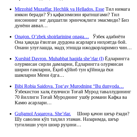
Mirzohid Muzaffar. Hechlik va Hellados. Esse
Тил нимага
имкон беради? Ўз қафасимизни яратишгами? Тил
инсоннинг энг даҳшатли эринчоқлиги эмасмиди? Биз
дунёни аввал…
Onajon. O’zbek shoirlarining onaga…
Ўзбек адабиёти
Она ҳақида ёзилган дурдона асарларга ниҳоятда бой.
Онани улуғлашда, мадҳ этишда ижодкорларимиз чин…
Xurshid Davron. Muhabbat haqida she’rlar (I)
Ёдларингга
олурмисан сирли дамларни, Ёдларингга олурмисан
ширин ғамларни, Ёқиб қўйиб тун қўйнида ёки
шамларни Мени ёдга…
Bibi Robia Saidova. Tog‘ay Murodning “Bu dunyoda…
Ўзбекистон халқ ёзувчиси Тоғай Мурод таваллудининг
70 йиллиги Тоғай Муроднинг ушбу романи Кафка ва
Камю асарлари…
Guljamol Asqarova. She’rlar.
Шоир қачон шеър ёзади?
Шу саволни кўп таҳлил этаман. Назаримда, шеър
туғилиши учун шоир руҳини…