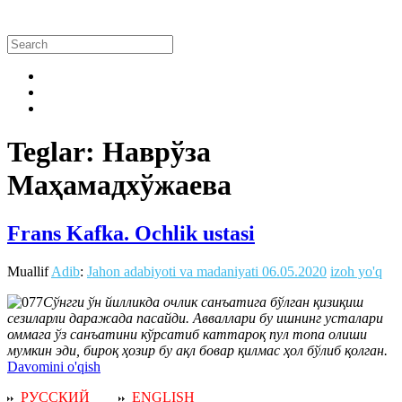
Teglar: Наврўза
Маҳамадхўжаева
Frans Kafka. Ochlik ustasi
Muallif
Adib
:
Jahon adabiyoti va madaniyati
06.05.2020
izoh yo'q
Сўнгги ўн йилликда очлик санъатига бўлган қизиқиш
сезиларли даражада пасайди. Авваллари бу ишнинг усталари
оммага ўз санъатини кўрсатиб каттароқ пул топа олиши
мумкин эди, бироқ ҳозир бу ақл бовар қилмас ҳол бўлиб қолган.
Davomini o'qish
РУССКИЙ
ENGLISH