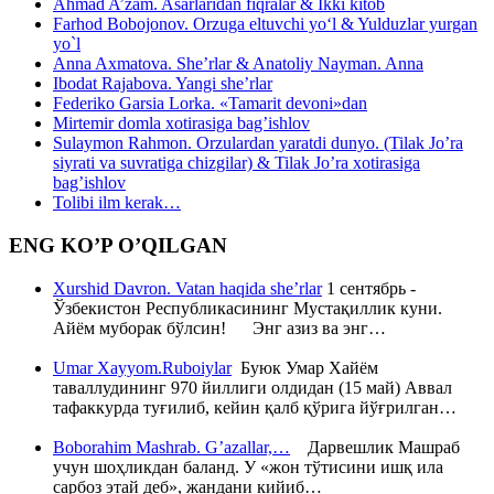
Ahmad A’zam. Asarlaridan fiqralar & Ikki kitob
Farhod Bobojonov. Orzuga eltuvchi yo‘l & Yulduzlar yurgan
yo`l
Anna Axmatova. She’rlar & Anatoliy Nayman. Anna
Ibodat Rajabova. Yangi she’rlar
Federiko Garsia Lorka. «Tamarit devoni»dan
Mirtemir domla xotirasiga bag’ishlov
Sulaymon Rahmon. Orzulardan yaratdi dunyo. (Tilak Jo’ra
siyrati va suvratiga chizgilar) & Tilak Jo’ra xotirasiga
bag’ishlov
Tolibi ilm kerak…
ENG KO’P O’QILGAN
Xurshid Davron. Vatan haqida she’rlar
1 сентябрь -
Ўзбекистон Республикасининг Мустақиллик куни.
Айём муборак бўлсин! Энг азиз ва энг…
Umar Xayyom.Ruboiylar
Буюк Умар Хайём
таваллудининг 970 йиллиги олдидан (15 май) Аввал
тафаккурда туғилиб, кейин қалб қўрига йўғрилган…
Boborahim Mashrab. G’azallar,…
Дарвешлик Машраб
учун шоҳликдан баланд. У «жон тўтисини ишқ ила
сарбоз этай деб», жандани кийиб…