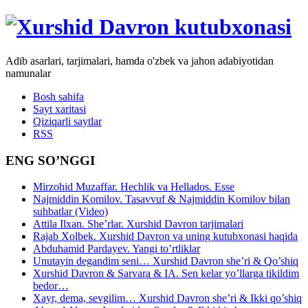
Adib asarlari, tarjimalari, hamda o'zbek va jahon adabiyotidan
namunalar
Bosh sahifa
Sayt xaritasi
Qiziqarli saytlar
RSS
ENG SO’NGGI
Mirzohid Muzaffar. Hechlik va Hellados. Esse
Najmiddin Komilov. Tasavvuf & Najmiddin Komilov bilan
suhbatlar (Video)
Attila Ilxan. She’rlar. Xurshid Davron tarjimalari
Rajab Xolbek. Xurshid Davron va uning kutubxonasi haqida
Abduhamid Pardayev. Yangi to’rtliklar
Unutayin degandim seni… Xurshid Davron she’ri & Qo’shiq
Xurshid Davron & Sarvara & IA. Sen kelar yo’llarga tikildim
bedor…
Xayr, dema, sevgilim… Xurshid Davron she’ri & Ikki qo’shiq