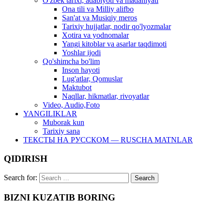
O'zbek tarixi, adabiyoti va madaniyati
Ona tili va Milliy alifbo
San'at va Musiqiy meros
Tarixiy hujjatlar, nodir qo'lyozmalar
Xotira va yodnomalar
Yangi kitoblar va asarlar taqdimoti
Yoshlar ijodi
Qo'shimcha bo'lim
Inson hayoti
Lug'atlar, Qomuslar
Maktubot
Naqllar, hikmatlar, rivoyatlar
Video, Audio,Foto
YANGILIKLAR
Muborak kun
Tarixiy sana
ТЕКСТЫ НА РУССКОМ — RUSCHA MATNLAR
QIDIRISH
Search for:
BIZNI KUZATIB BORING