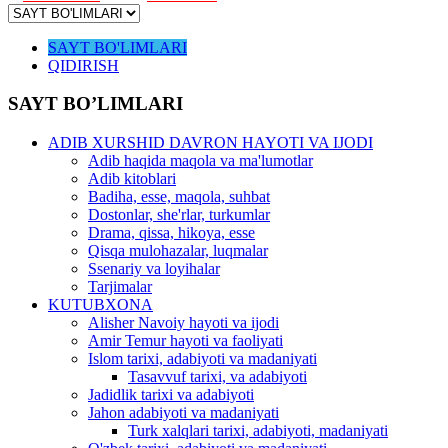
SAYT BO'LIMLARI
QIDIRISH
SAYT BO’LIMLARI
ADIB XURSHID DAVRON HAYOTI VA IJODI
Adib haqida maqola va ma'lumotlar
Adib kitoblari
Badiha, esse, maqola, suhbat
Dostonlar, she'rlar, turkumlar
Drama, qissa, hikoya, esse
Qisqa mulohazalar, luqmalar
Ssenariy va loyihalar
Tarjimalar
KUTUBXONA
Alisher Navoiy hayoti va ijodi
Amir Temur hayoti va faoliyati
Islom tarixi, adabiyoti va madaniyati
Tasavvuf tarixi, va adabiyoti
Jadidlik tarixi va adabiyoti
Jahon adabiyoti va madaniyati
Turk xalqlari tarixi, adabiyoti, madaniyati