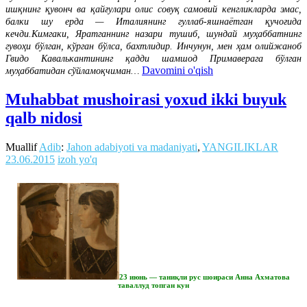
ишқнинг қувонч ва қайғулари олис совуқ самовий кенгликларда эмас,
балки шу ерда — Италиянинг гуллаб-яшнаётган қучоғида
кечди.Кимгаки, Яратганнинг назари тушиб, шундай муҳаббатнинг
гувоҳи бўлган, кўрган бўлса, бахтлидир. Инчунун, мен ҳам олийжаноб
Гвидо Кавалькантининг қадди шамшод Примаверага бўлган
Davomini o'qish
муҳаббатидан сўйламоқчиман…
Muhabbat mushoirasi yoxud ikki buyuk
qalb nidosi
Muallif
Adib
:
Jahon adabiyoti va madaniyati
,
YANGILIKLAR
23.06.2015
izoh yo'q
23 июнь — таниқли рус шоираси Анна Ахматова
таваллуд топган кун