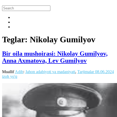
Teglar: Nikolay Gumilyov
Bir oila mushoirasi: Nikolay Gumilyov,
Anna Axmatova, Lev Gumilyov
Muallif
Adib
:
Jahon adabiyoti va madaniyati
,
Tarjimalar
08.06.2024
izoh yo'q