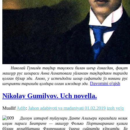
Николай Гумилёв тақдир тақозоси билан шеър ёзмасдан, фақат
машҳур рус шоираси Анна Ахматовага уйланган тақдирдаям тарихда
қолган бўлар эди. Аммо, у истеъдодли шоир сифатида ўз номини рус
Davomini o'qish
шеърияти тарихида қолдира олган ижодкор эди.
Nikolay Gumilyov. Uch novella.
Muallif
Adib
:
Jahon adabiyoti va madaniyati
01.02.2019
izoh yo'q
Дилхун изтироб туйғулари Данте Алигьери юрагидаги нозик
илҳом париси Беатриче — машҳур Фолько Портинарининг қизига
бўлган муҳаббатини Флоренцияга ўзгача сийратда кўрсатди. Бу