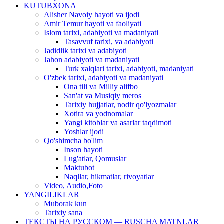
KUTUBXONA
Alisher Navoiy hayoti va ijodi
Amir Temur hayoti va faoliyati
Islom tarixi, adabiyoti va madaniyati
Tasavvuf tarixi, va adabiyoti
Jadidlik tarixi va adabiyoti
Jahon adabiyoti va madaniyati
Turk xalqlari tarixi, adabiyoti, madaniyati
O'zbek tarixi, adabiyoti va madaniyati
Ona tili va Milliy alifbo
San'at va Musiqiy meros
Tarixiy hujjatlar, nodir qo'lyozmalar
Xotira va yodnomalar
Yangi kitoblar va asarlar taqdimoti
Yoshlar ijodi
Qo'shimcha bo'lim
Inson hayoti
Lug'atlar, Qomuslar
Maktubot
Naqllar, hikmatlar, rivoyatlar
Video, Audio,Foto
YANGILIKLAR
Muborak kun
Tarixiy sana
ТЕКСТЫ НА РУССКОМ — RUSCHA MATNLAR