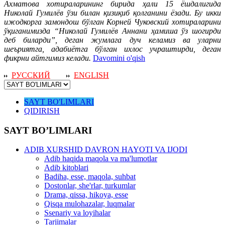
Ахматова хотираларининг бирида ҳали 15 ёшдалигида
Николай Гумилёв ўзи билан қизиқиб қолганини ёзади. Бу икки
ижодкорга замондош бўлган Корней Чуковский хотираларини
ўқиганимизда “Николай Гумилёв Аннани ҳамиша ўз шогирди
деб биларди”, деган жумлага дуч келамиз ва уларни
шеъриятга, адабиётга бўлган ихлос учраштирди, деган
фикрни айтгимиз келади.
Davomini o'qish
РУССКИЙ
ENGLISH
SAYT BO'LIMLARI
QIDIRISH
SAYT BO’LIMLARI
ADIB XURSHID DAVRON HAYOTI VA IJODI
Adib haqida maqola va ma'lumotlar
Adib kitoblari
Badiha, esse, maqola, suhbat
Dostonlar, she'rlar, turkumlar
Drama, qissa, hikoya, esse
Qisqa mulohazalar, luqmalar
Ssenariy va loyihalar
Tarjimalar