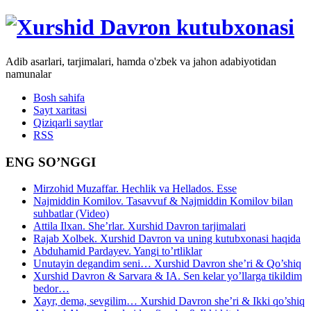
Adib asarlari, tarjimalari, hamda o'zbek va jahon adabiyotidan
namunalar
Bosh sahifa
Sayt xaritasi
Qiziqarli saytlar
RSS
ENG SO’NGGI
Mirzohid Muzaffar. Hechlik va Hellados. Esse
Najmiddin Komilov. Tasavvuf & Najmiddin Komilov bilan
suhbatlar (Video)
Attila Ilxan. She’rlar. Xurshid Davron tarjimalari
Rajab Xolbek. Xurshid Davron va uning kutubxonasi haqida
Abduhamid Pardayev. Yangi to’rtliklar
Unutayin degandim seni… Xurshid Davron she’ri & Qo’shiq
Xurshid Davron & Sarvara & IA. Sen kelar yo’llarga tikildim
bedor…
Xayr, dema, sevgilim… Xurshid Davron she’ri & Ikki qo’shiq