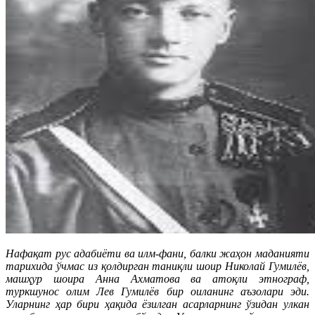
Нафақат рус адабиёти ва илм-фани, балки жаҳон маданияти
тарихида ўчмас из қолдирган таниқли шоир Николай Гумилёв,
машҳур шоира Анна Ахматова ва атоқли этнограф,
туркшунос олим Лев Гумилёв бир оиланинг аъзолари эди.
Уларнинг ҳар бири ҳақида ёзилган асарларнинг ўзидан улкан