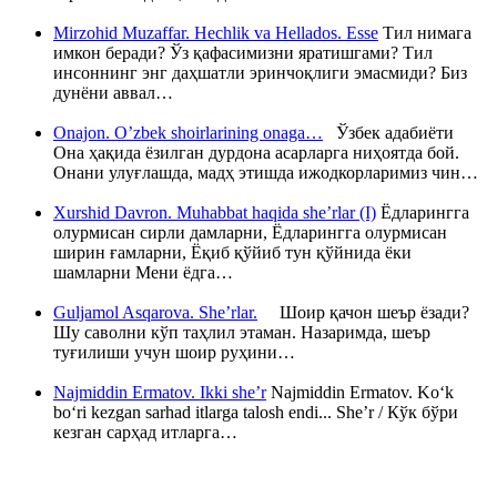
Mirzohid Muzaffar. Hechlik va Hellados. Esse
Тил нимага
имкон беради? Ўз қафасимизни яратишгами? Тил
инсоннинг энг даҳшатли эринчоқлиги эмасмиди? Биз
дунёни аввал…
Onajon. O’zbek shoirlarining onaga…
Ўзбек адабиёти
Она ҳақида ёзилган дурдона асарларга ниҳоятда бой.
Онани улуғлашда, мадҳ этишда ижодкорларимиз чин…
Xurshid Davron. Muhabbat haqida she’rlar (I)
Ёдларингга
олурмисан сирли дамларни, Ёдларингга олурмисан
ширин ғамларни, Ёқиб қўйиб тун қўйнида ёки
шамларни Мени ёдга…
Guljamol Asqarova. She’rlar.
Шоир қачон шеър ёзади?
Шу саволни кўп таҳлил этаман. Назаримда, шеър
туғилиши учун шоир руҳини…
Najmiddin Ermatov. Ikki she’r
Najmiddin Ermatov. Ko‘k
bo‘ri kezgan sarhad itlarga talosh endi... She’r / Кўк бўри
кезган сарҳад итларга…