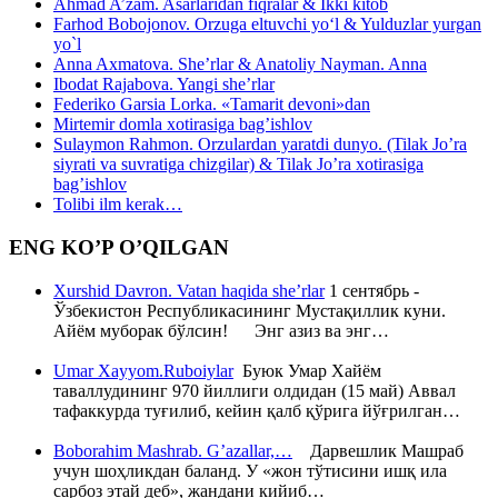
Ahmad A’zam. Asarlaridan fiqralar & Ikki kitob
Farhod Bobojonov. Orzuga eltuvchi yo‘l & Yulduzlar yurgan
yo`l
Anna Axmatova. She’rlar & Anatoliy Nayman. Anna
Ibodat Rajabova. Yangi she’rlar
Federiko Garsia Lorka. «Tamarit devoni»dan
Mirtemir domla xotirasiga bag’ishlov
Sulaymon Rahmon. Orzulardan yaratdi dunyo. (Tilak Jo’ra
siyrati va suvratiga chizgilar) & Tilak Jo’ra xotirasiga
bag’ishlov
Tolibi ilm kerak…
ENG KO’P O’QILGAN
Xurshid Davron. Vatan haqida she’rlar
1 сентябрь -
Ўзбекистон Республикасининг Мустақиллик куни.
Айём муборак бўлсин! Энг азиз ва энг…
Umar Xayyom.Ruboiylar
Буюк Умар Хайём
таваллудининг 970 йиллиги олдидан (15 май) Аввал
тафаккурда туғилиб, кейин қалб қўрига йўғрилган…
Boborahim Mashrab. G’azallar,…
Дарвешлик Машраб
учун шоҳликдан баланд. У «жон тўтисини ишқ ила
сарбоз этай деб», жандани кийиб…