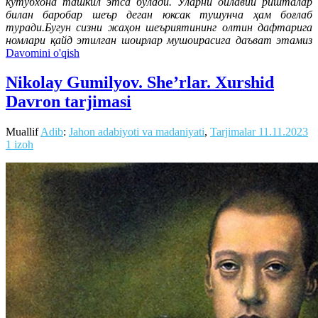
кутубхона ташкил этса бўлади. Уларни оилавий ришталар
билан баробар шеър деган юксак тушунча ҳам боғлаб
туради.Бугун сизни жаҳон шеъриятининг олтин дафтарига
номлари қайд этилган шоирлар мушоирасига даъват этамиз
Davomini o'qish
Nikolay Gumilyov. She’rlar. Xurshid
Davron tarjimasi
Muallif
Adib
:
Jahon adabiyoti va madaniyati
,
Tarjimalar
11.11.2023
1 izoh