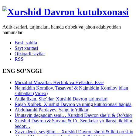
Adib asarlari, tarjimalari, hamda o'zbek va jahon adabiyotidan
namunalar
Bosh sahifa
Sayt xaritasi
Qiziqarli saytlar
RSS
ENG SO’NGGI
Mirzohid Muzaffar. Hechlik va Hellados. Esse
Najmiddin Komilov. Tasavvuf & Najmiddin Komilov bilan
suhbatlar (Video)
Attila Ilxan. She’rlar. Xurshid Davron tarjimalari
Rajab Xolbek. Xurshid Davron va uning kutubxonasi haqida
Abduhamid Pardayev. Yangi to’rtliklar
Unutayin degandim seni… Xurshid Davron she’ri & Qo’shiq
Xurshid Davron & Sarvara & IA. Sen kelar yo’llarga tikildim
bedor…
Xayr, dema, sevgilim… Xurshid Davron she’ri & Ikki qo’shiq