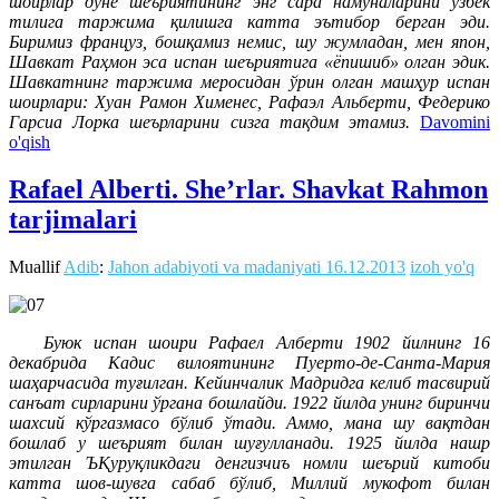
шоирлар дунё шеъриятининг энг сара намуналарини ўзбек
тилига таржима қилишга катта эътибор берган эди.
Биримиз француз, бошқамиз немис, шу жумладан, мен япон,
Шавкат Раҳмон эса испан шеъриятига «ёпишиб» олган эдик.
Шавкатнинг таржима меросидан ўрин олган машҳур испан
шоирлари: Хуан Рамон Хименес, Рафаэл Альберти, Федерико
Гарсиа Лорка шеърларини сизга тақдим этамиз.
Davomini
o'qish
Rafael Alberti. She’rlar. Shavkat Rahmon
tarjimalari
Muallif
Adib
:
Jahon adabiyoti va madaniyati
16.12.2013
izoh yo'q
Буюк испан шоири Рафаел Алберти 1902 йилнинг 16
декабрида Кадис вилоятининг Пуерто-де-Санта-Мария
шаҳарчасида туғилган. Кейинчалик Мадридга келиб тасвирий
санъат сирларини ўргана бошлайди. 1922 йилда унинг биринчи
шахсий кўргазмасо бўлиб ўтади. Аммо, мана шу вақтдан
бошлаб у шеърият билан шуғулланади. 1925 йилда нашр
этилган ЪҚуруқликдаги денгизчиъ номли шеърий китоби
катта шов-шувга сабаб бўлиб, Миллий мукофот билан