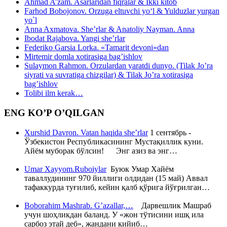
Ahmad A’zam. Asarlaridan fiqralar & Ikki kitob
Farhod Bobojonov. Orzuga eltuvchi yo‘l & Yulduzlar yurgan
yo`l
Anna Axmatova. She’rlar & Anatoliy Nayman. Anna
Ibodat Rajabova. Yangi she’rlar
Federiko Garsia Lorka. «Tamarit devoni»dan
Mirtemir domla xotirasiga bag’ishlov
Sulaymon Rahmon. Orzulardan yaratdi dunyo. (Tilak Jo’ra
siyrati va suvratiga chizgilar) & Tilak Jo’ra xotirasiga
bag’ishlov
Tolibi ilm kerak…
ENG KO’P O’QILGAN
Xurshid Davron. Vatan haqida she’rlar
1 сентябрь -
Ўзбекистон Республикасининг Мустақиллик куни.
Айём муборак бўлсин! Энг азиз ва энг…
Umar Xayyom.Ruboiylar
Буюк Умар Хайём
таваллудининг 970 йиллиги олдидан (15 май) Аввал
тафаккурда туғилиб, кейин қалб қўрига йўғрилган…
Boborahim Mashrab. G’azallar,…
Дарвешлик Машраб
учун шоҳликдан баланд. У «жон тўтисини ишқ ила
сарбоз этай деб», жандани кийиб…