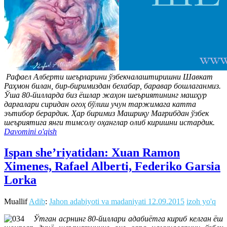
Рафаел Алберти шеърларини ўзбекчалаштиришни Шавкат
Раҳмон билан, бир-биримиздан бехабар, баравар бошлаганмиз.
Ўша 80-йилларда биз ёшлар жаҳон шеъриятининг машҳур
дарғалари сиридан огоҳ бўлиш учун таржимага катта
эътибор берардик. Ҳар биримиз Машриқу Мағрибдан ўзбек
шеъриятига янги тимсолу оҳанглар олиб киришни истардик.
Davomini o'qish
Ispan she’riyatidan: Xuan Ramon
Ximenes, Rafael Alberti, Federiko Garsia
Lorka
Muallif
Adib
:
Jahon adabiyoti va madaniyati
12.09.2015
izoh yo'q
Ўтган асрнинг 80-йиллари адабиётга кириб келган ёш