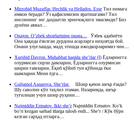
Mirzohid Muzaffar. Hechlik va Hellados. Esse
Тил нимага
имкон беради? Ўз қафасимизни яратишгами? Тил
инсоннинг энг даҳшатли эринчоқлиги эмасмиди? Биз
дунёни аввал…
Onajon. O’zbek shoirlarining onaga…
Ўзбек адабиёти
Она ҳақида ёзилган дурдона асарларга ниҳоятда бой.
Онани улуғлашда, мадҳ этишда ижодкорларимиз чин…
Xurshid Davron. Muhabbat haqida she’rlar (I)
Ёдларингга
олурмисан сирли дамларни, Ёдларингга олурмисан
ширин ғамларни, Ёқиб қўйиб тун қўйнида ёки
шамларни Мени ёдга…
Guljamol Asqarova. She’rlar.
Шоир қачон шеър ёзади?
Шу саволни кўп таҳлил этаман. Назаримда, шеър
туғилиши учун шоир руҳини…
Najmiddin Ermatov. Ikki she’r
Najmiddin Ermatov. Ko‘k
bo‘ri kezgan sarhad itlarga talosh endi... She’r / Кўк бўри
кезган сарҳад итларга…