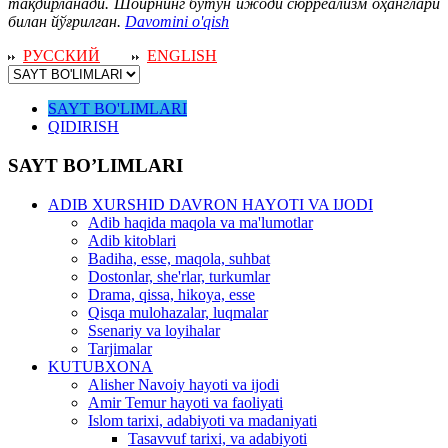
тақдирланади. Шоирнинг бутун ижоди сюрреализм оҳанглари
билан йўғрилган.
Davomini o'qish
РУССКИЙ
ENGLISH
SAYT BO'LIMLARI
QIDIRISH
SAYT BO’LIMLARI
ADIB XURSHID DAVRON HAYOTI VA IJODI
Adib haqida maqola va ma'lumotlar
Adib kitoblari
Badiha, esse, maqola, suhbat
Dostonlar, she'rlar, turkumlar
Drama, qissa, hikoya, esse
Qisqa mulohazalar, luqmalar
Ssenariy va loyihalar
Tarjimalar
KUTUBXONA
Alisher Navoiy hayoti va ijodi
Amir Temur hayoti va faoliyati
Islom tarixi, adabiyoti va madaniyati
Tasavvuf tarixi, va adabiyoti