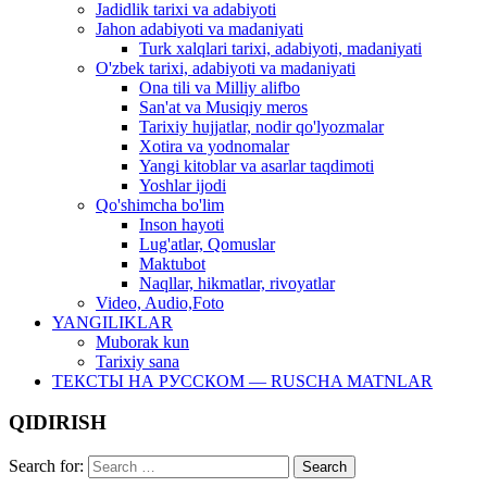
Jadidlik tarixi va adabiyoti
Jahon adabiyoti va madaniyati
Turk xalqlari tarixi, adabiyoti, madaniyati
O'zbek tarixi, adabiyoti va madaniyati
Ona tili va Milliy alifbo
San'at va Musiqiy meros
Tarixiy hujjatlar, nodir qo'lyozmalar
Xotira va yodnomalar
Yangi kitoblar va asarlar taqdimoti
Yoshlar ijodi
Qo'shimcha bo'lim
Inson hayoti
Lug'atlar, Qomuslar
Maktubot
Naqllar, hikmatlar, rivoyatlar
Video, Audio,Foto
YANGILIKLAR
Muborak kun
Tarixiy sana
ТЕКСТЫ НА РУССКОМ — RUSCHA MATNLAR
QIDIRISH
Search for: