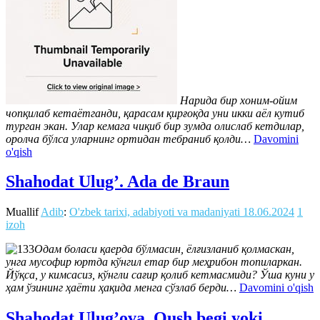
Нарида бир хоним-ойим
чопқилаб кетаётганди, қарасам қирғоқда уни икки аёл кутиб
турган экан. Улар кемага чиқиб бир зумда олислаб кетдилар,
оролча бўлса уларнинг ортидан тебраниб қолди…
Davomini
o'qish
Shahodat Ulug’. Ada de Braun
Muallif
Adib
:
O'zbek tarixi, adabiyoti va madaniyati
18.06.2024
1
izoh
Одам боласи қаерда бўлмасин, ёлғизланиб қолмаскан,
унга мусофир юртда кўнгил етар бир меҳрибон топиларкан.
Йўқса, у кимсасиз, кўнгли сағир қолиб кетмасмиди? Ўша куни у
ҳам ўзининг ҳаёти ҳақида менга сўзлаб берди…
Davomini o'qish
Shahodat Ulug’ova. Qush begi yoki