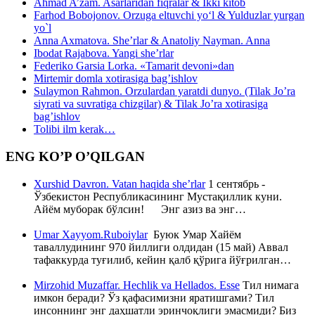
Ahmad A’zam. Asarlaridan fiqralar & Ikki kitob
Farhod Bobojonov. Orzuga eltuvchi yo‘l & Yulduzlar yurgan
yo`l
Anna Axmatova. She’rlar & Anatoliy Nayman. Anna
Ibodat Rajabova. Yangi she’rlar
Federiko Garsia Lorka. «Tamarit devoni»dan
Mirtemir domla xotirasiga bag’ishlov
Sulaymon Rahmon. Orzulardan yaratdi dunyo. (Tilak Jo’ra
siyrati va suvratiga chizgilar) & Tilak Jo’ra xotirasiga
bag’ishlov
Tolibi ilm kerak…
ENG KO’P O’QILGAN
Xurshid Davron. Vatan haqida she’rlar
1 сентябрь -
Ўзбекистон Республикасининг Мустақиллик куни.
Айём муборак бўлсин! Энг азиз ва энг…
Umar Xayyom.Ruboiylar
Буюк Умар Хайём
таваллудининг 970 йиллиги олдидан (15 май) Аввал
тафаккурда туғилиб, кейин қалб қўрига йўғрилган…
Mirzohid Muzaffar. Hechlik va Hellados. Esse
Тил нимага
имкон беради? Ўз қафасимизни яратишгами? Тил
инсоннинг энг даҳшатли эринчоқлиги эмасмиди? Биз