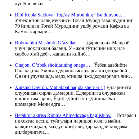
дунёни аввал…
Bibi Robia Saidova. Tog‘ay Murodning “Bu dunyoda…
Ўзбекистон халқ ёзувчиси Тоғай Мурод таваллудининг
70 йиллиги Тоғай Муроднинг ушбу романи Кафка ва
Камю асарлари…
Boborahim Mashrab. G’azallar,…
Дарвешлик Машраб
учун шоҳликдан баланд. У «жон тўтисини ишқ ила
сарбоз этай деб», жандани кийиб…
Onajon. O’zbek shoirlarining onaga…
Ўзбек адабиёти
Она ҳақида ёзилган дурдона асарларга ниҳоятда бой.
Онани улуғлашда, мадҳ этишда ижодкорларимиз чин…
Xurshid Davron. Muhabbat haqida she’rlar (I)
Ёдларингга
олурмисан сирли дамларни, Ёдларингга олурмисан
ширин ғамларни, Ёқиб қўйиб тун қўйнида ёки
шамларни Мени ёдга…
Betakror aktrisa Rimma Ahmedovaga bag’ishlov.
Истараси
ниҳоятда иссиқ, туйғулари паришон юзига майин
қалқиб чиққан, маҳзун қиёфали, ҳар қандай ҳолдаям
дилбарлигича…