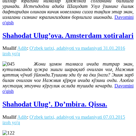
йиллар юрагини нималар ҳаяжонга солганини билишга
уринади. Истеъдодли адиба Шаҳодат Улуғ ўзининг ёшлик
дафтаридан олинган кичик новеллани сизга тақдим этар экан,
излагани сизнинг юрагингиздаям борлигига ишонади.
Davomini
o'qish
Shahodat Ulug’ova. Amsterdam xotiralari
Muallif
Adib
:
O'zbek tarixi, adabiyoti va madaniyati
31.01.2016
izoh yo'q
Жони ҳамон талваса ичида титрар экан,
кутилмаганда ҳужра эшиги шарақлаб очилган чоғ, Нажмия
қаттиқ чўчиб ўйғонди.Тушими эди бу ва ёки ўнгги? Эшик зарб
билан очилган чоғ Нажмия қўрқув ичида кўзини очди. Азобга
мустаҳиқ этгувчи кўргулик аслида тушида кечарди.
Davomini
o'qish
Shahodat Ulug’. Do’mbira. Qissa.
Muallif
Adib
:
O'zbek tarixi, adabiyoti va madaniyati
07.03.2015
izoh yo'q