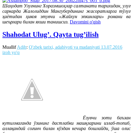
Шаҳодат Улуғнинг Хоразмшоҳлар салтанати тарихидан, улуғ
саркарда Жалолиддин Мангубердининг жасоратларга тўлуғ
ҳаётидан ҳикоя этувчи «Жайхун эпкинлари» романи ва
шеърлари билан яхши танишсиз.
Davomini o'qish
Shahodat Ulug’. Qayta tug’ilish
Muallif
Adib
:
O'zbek tarixi, adabiyoti va madaniyati
13.07.2016
izoh yo'q
Ёзувчи зоти баъзан
кутилмаганда ўзининг дастлабки машқларини излаб-топиб,
аллақандай соғинч билан кўздан кечира бошлайди, ўша олис