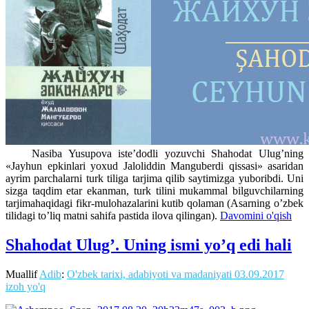
Nasiba Yusupova iste’dodli yozuvchi Shahodat Ulug’ning
«Jayhun epkinlari yoxud Jaloliddin Manguberdi qissasi» asaridan
ayrim parchalarni turk tiliga tarjima qilib saytimizga yuboribdi. Uni
sizga taqdim etar ekanman, turk tilini mukammal bilguvchilarning
tarjimahaqidagi fikr-mulohazalarini kutib qolaman (Asarning o’zbek
tilidagi to’liq matni sahifa pastida ilova qilingan).
Davomini o'qish
Shahodat Ulug’. Uning ismi yo’q edi hali
Muallif
Adib
:
O'zbek tarixi, adabiyoti va madaniyati
03.09.2017
izoh yo'q