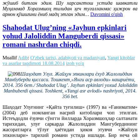
жўшиб битган эдим. Шу харсангтош устида шавкатли
Муҳаммад Хоразмшоҳ тилидан ҳеч тугалланмас ҳижрон ва
армон қўшиғини ёниб мадҳ этган эдим…
Davomini o'qish
Shahodat Ulug’ning «Jayhun epkinlari
yohud Jaloliddin Manguberdi qissasi»
romani nashrdan chiqdi.
Muallif
Adib
:
O'zbek tarixi, adabiyoti va madaniyati
,
Yangi kitoblar
va asarlar taqdimoti
18.08.2014
izoh yo'q
Шаҳодат Улуғ. Жайҳун эпкинлари ёхуд Жалолиддин
Манбуберди қиссаси. Тошкент,»Янги аср авлоди» нашриёти,
2014. 356 бет./ Shahodat Ulug’. Jayhun epkinlari yoxud Jaloliddin
Manbuberdi qissasi. Toshkent, «Yangi asr avlodi» nashriyoti, 2014.
356 bet.
Шаҳодат Улуғнинг «Қайта туғилиш» (1997) ва «Ғаниматим»
(2004) деб номланган насрий китоблари чоп этилган.
Истеъдодли ёзувчи сўнгги йилларда Хоразмшоҳлар салтанати
тарихидан, улуғ саркарда Жалолиддин Мангубердининг
жасоратларга тўлуғ ҳаётидан ҳикоя этувчи «Жайхун
эпкинлари»
тарихий
роман
и
устида ишлади. Бир неча ой