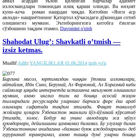
аввал асардан эълон қилинган парчалар адабиёт
ихлосмандлари томонидан илиқ қарши олинди. Ва ниҳоят
куни–кеча роман нашрдан чиқди. Китобни «Янги аср
авлоди» нашриётининг Қатортол кўчасидаги дўконидан сотиб
олишингиз мумкин.
Эътиборингизга китобга ёзилган
сўзбошини тақдим этамиз.
Davomini o'qish
Shahodat Ulug’: Shavkatli o’tmish —
izsiz ketmas.
Muallif
Adib
:
YANGILIKLAR
01.06.2014
izoh yo'q
Биргина мисол, юртимиздан чиққан ўтмиш алломалари,
айтайлик, Ибн Сино, Беруний, Ал Фарғоний, Ал Хоразмий каби
сиймолар ҳақида интернетда истаганча маълумот олишингиз
мумкин, аммо инглиз тили ва бошқа асосий жаҳон
тилларидаги ресурсларда уларнинг барчаси форс ёки араб
олимлари сифатида тақдим этилади. Фақат таваллуд
жойлари ҳозирги Ўзбекистон эканлиги йўл-йўлакай кўрсатиб
ўтилади, холос. Бобур ва унинг авлодлари эса мўғул
ҳукмдорлари, дейилишини ҳаммамиз биламиз. Бу улуғлар билан
Ўзбекистоннинг ичидагина «бизнинг буюк аждодларимиз» деб
ғурурланиб юраверамиз, аммо ташқи дунё уларни бошқа