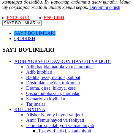
халқларга боғлайди. Бу нарсалар албатта алам қилади. Мана
шу соҳаларда жиддий ишлар қилиш керак.
Davomini o'qish
РУССКИЙ
ENGLISH
SAYT BO'LIMLARI
QIDIRISH
SAYT BO’LIMLARI
ADIB XURSHID DAVRON HAYOTI VA IJODI
Adib haqida maqola va ma'lumotlar
Adib kitoblari
Badiha, esse, maqola, suhbat
Dostonlar, she'rlar, turkumlar
Drama, qissa, hikoya, esse
Qisqa mulohazalar, luqmalar
Ssenariy va loyihalar
Tarjimalar
KUTUBXONA
Alisher Navoiy hayoti va ijodi
Amir Temur hayoti va faoliyati
Islom tarixi, adabiyoti va madaniyati
Tasavvuf tarixi, va adabiyoti