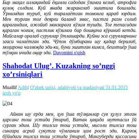
Бир маҳал аллақандай ёқимли садодан ўзимга келиб, атрофга
қулоқ солдим. Куй янада жаранглаб эшитила бошлади.
Ўрнимдан туриб, куй таралаётган томонга қараб юрдим.
Мен турган тоғ деярли баланд эмас, пастга разм солиб
қарагандим, ажойиб манзарага кўзим тушди. Тоғ тепасидан
қараган чоғим, пастлик кўзимга бир бошқача кўриниб кетди.
Майсалар оралаб сурувлар ўтлашарди. Куйни эса сурувларнинг
эгаси чалаётган эди. Чўпон дўмбирани шу қадар берилиб,
моҳирона чалмоқда эди-ки, буни эшитган кимса, беихтиёр ўша
тўлқин ичида оқар эди.
Davomini o'qish
Shahodat Ulug’. Kuzakning so’nggi
xo’rsiniqlari
Muallif
Adib
:
O'zbek tarixi, adabiyoti va madaniyati
31.01.2015
izoh yo'q
Айнан шу ерда мен, ҳув ўша тўлқинлар сув ҳулул этган
ҳарсанг тош устида ўтириб, Ватан ҳақида муттасил ўй
сурган эдим. Шу тилсиз тош устида, мисоли тилсиз тош
сингари асрий сукутга чўмганим ҳам рост эди. Қирғоқ
бўйидаги тилсиз тош устида ўтириб, Мангуберди қиссасини