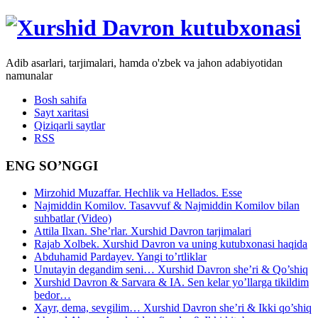
Adib asarlari, tarjimalari, hamda o'zbek va jahon adabiyotidan
namunalar
Bosh sahifa
Sayt xaritasi
Qiziqarli saytlar
RSS
ENG SO’NGGI
Mirzohid Muzaffar. Hechlik va Hellados. Esse
Najmiddin Komilov. Tasavvuf & Najmiddin Komilov bilan
suhbatlar (Video)
Attila Ilxan. She’rlar. Xurshid Davron tarjimalari
Rajab Xolbek. Xurshid Davron va uning kutubxonasi haqida
Abduhamid Pardayev. Yangi to’rtliklar
Unutayin degandim seni… Xurshid Davron she’ri & Qo’shiq
Xurshid Davron & Sarvara & IA. Sen kelar yo’llarga tikildim
bedor…
Xayr, dema, sevgilim… Xurshid Davron she’ri & Ikki qo’shiq