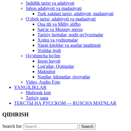
Jadidlik tarixi va adabiyoti
Jahon adabiyoti va madaniyati
Turk xalqlari tarixi, adabiyoti, madaniyati
O'zbek tarixi, adabiyoti va madaniyati
Ona tili va Milliy alifbo
San'at va Musiqiy meros
Tarixiy hujjatlar, nodir qo'lyozmalar
Xotira va yodnomalar
Yangi kitoblar va asarlar taqdimoti
Yoshlar ijodi
Qo'shimcha bo'lim
Inson hayoti
Lug'atlar, Qomuslar
Maktubot
Naqllar, hikmatlar, rivoyatlar
Video, Audio,Foto
YANGILIKLAR
Muborak kun
Tarixiy sana
ТЕКСТЫ НА РУССКОМ — RUSCHA MATNLAR
QIDIRISH
Search for: