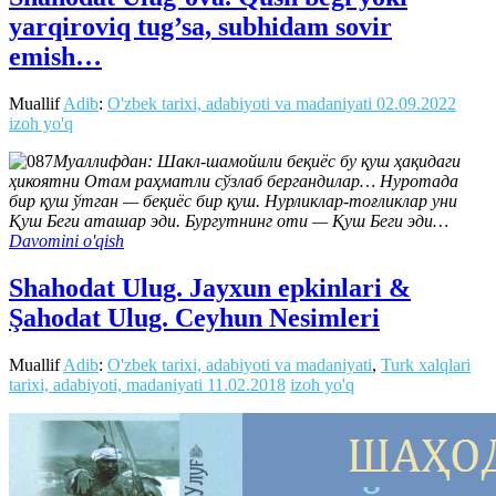
yarqiroviq tug’sa, subhidam sovir
emish…
Muallif
Adib
:
O'zbek tarixi, adabiyoti va madaniyati
02.09.2022
izoh yo'q
Муаллифдан: Шакл-шамойили беқиёс бу қуш ҳақидаги
ҳикоятни Отам раҳматли сўзлаб бергандилар… Нуротада
бир қуш ўтган — беқиёс бир қуш. Нурликлар-тоғликлар уни
Қуш Беги аташар эди. Бургутнинг оти — Қуш Беги эди…
Davomini o'qish
Shahodat Ulug. Jayxun epkinlari &
Şahodat Ulug. Ceyhun Nesimleri
Muallif
Adib
:
O'zbek tarixi, adabiyoti va madaniyati
,
Turk xalqlari
tarixi, adabiyoti, madaniyati
11.02.2018
izoh yo'q