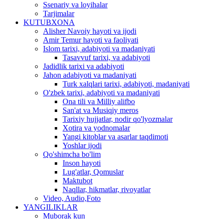
Ssenariy va loyihalar
Tarjimalar
KUTUBXONA
Alisher Navoiy hayoti va ijodi
Amir Temur hayoti va faoliyati
Islom tarixi, adabiyoti va madaniyati
Tasavvuf tarixi, va adabiyoti
Jadidlik tarixi va adabiyoti
Jahon adabiyoti va madaniyati
Turk xalqlari tarixi, adabiyoti, madaniyati
O'zbek tarixi, adabiyoti va madaniyati
Ona tili va Milliy alifbo
San'at va Musiqiy meros
Tarixiy hujjatlar, nodir qo'lyozmalar
Xotira va yodnomalar
Yangi kitoblar va asarlar taqdimoti
Yoshlar ijodi
Qo'shimcha bo'lim
Inson hayoti
Lug'atlar, Qomuslar
Maktubot
Naqllar, hikmatlar, rivoyatlar
Video, Audio,Foto
YANGILIKLAR
Muborak kun