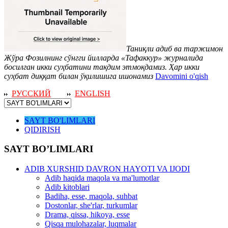
Таниқли адиб ва таржимон
Жўра Фозилнинг сўнгги йилларда «Тафаккур» журналида
босилган икки суҳбатини тақдим этмоқдамиз. Ҳар икки
суҳбат диққат билан ўқилишига ишонамиз
Davomini o'qish
РУССКИЙ
ENGLISH
SAYT BO'LIMLARI
QIDIRISH
SAYT BO’LIMLARI
ADIB XURSHID DAVRON HAYOTI VA IJODI
Adib haqida maqola va ma'lumotlar
Adib kitoblari
Badiha, esse, maqola, suhbat
Dostonlar, she'rlar, turkumlar
Drama, qissa, hikoya, esse
Qisqa mulohazalar, luqmalar