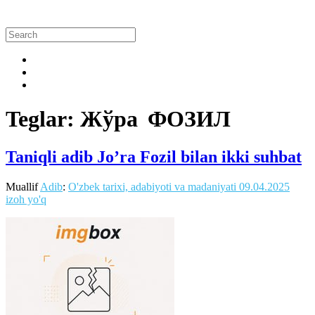
Teglar: Жўра ФОЗИЛ
Taniqli adib Jo’ra Fozil bilan ikki suhbat
Muallif
Adib
:
O'zbek tarixi, adabiyoti va madaniyati
09.04.2025
izoh yo'q