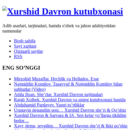
Adib asarlari, tarjimalari, hamda o'zbek va jahon adabiyotidan
namunalar
Bosh sahifa
Sayt xaritasi
Qiziqarli saytlar
RSS
ENG SO’NGGI
Mirzohid Muzaffar. Hechlik va Hellados. Esse
Najmiddin Komilov. Tasavvuf & Najmiddin Komilov bilan
suhbatlar (Video)
Attila Ilxan. She’rlar. Xurshid Davron tarjimalari
Rajab Xolbek. Xurshid Davron va uning kutubxonasi haqida
Abduhamid Pardayev. Yangi to’rtliklar
Unutayin degandim seni… Xurshid Davron she’ri & Qo’shiq
Xurshid Davron & Sarvara & IA. Sen kelar yo’llarga tikildim
bedor…
Xayr, dema, sevgilim… Xurshid Davron she’ri & Ikki qo’shiq