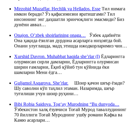
Mirzohid Muzaffar. Hechlik va Hellados. Esse
Тил нимага
имкон беради? Ўз қафасимизни яратишгами? Тил
инсоннинг энг даҳшатли эринчоқлиги эмасмиди? Биз
дунёни аввал…
Onajon. O’zbek shoirlarining onaga…
Ўзбек адабиёти
Она ҳақида ёзилган дурдона асарларга ниҳоятда бой.
Онани улуғлашда, мадҳ этишда ижодкорларимиз чин…
Xurshid Davron. Muhabbat haqida she’rlar (I)
Ёдларингга
олурмисан сирли дамларни, Ёдларингга олурмисан
ширин ғамларни, Ёқиб қўйиб тун қўйнида ёки
шамларни Мени ёдга…
Guljamol Asqarova. She’rlar.
Шоир қачон шеър ёзади?
Шу саволни кўп таҳлил этаман. Назаримда, шеър
туғилиши учун шоир руҳини…
Bibi Robia Saidova. Tog‘ay Murodning “Bu dunyoda…
Ўзбекистон халқ ёзувчиси Тоғай Мурод таваллудининг
70 йиллиги Тоғай Муроднинг ушбу романи Кафка ва
Камю асарлари…