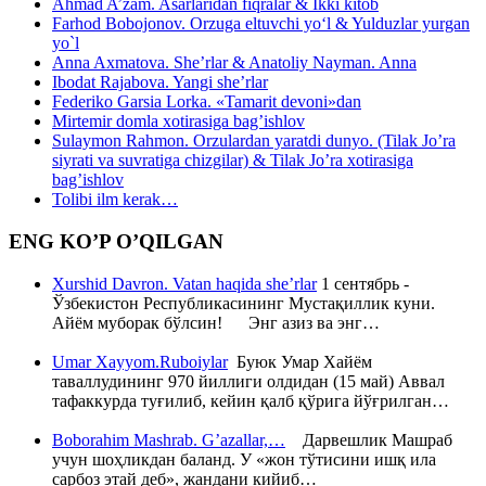
Ahmad A’zam. Asarlaridan fiqralar & Ikki kitob
Farhod Bobojonov. Orzuga eltuvchi yo‘l & Yulduzlar yurgan
yo`l
Anna Axmatova. She’rlar & Anatoliy Nayman. Anna
Ibodat Rajabova. Yangi she’rlar
Federiko Garsia Lorka. «Tamarit devoni»dan
Mirtemir domla xotirasiga bag’ishlov
Sulaymon Rahmon. Orzulardan yaratdi dunyo. (Tilak Jo’ra
siyrati va suvratiga chizgilar) & Tilak Jo’ra xotirasiga
bag’ishlov
Tolibi ilm kerak…
ENG KO’P O’QILGAN
Xurshid Davron. Vatan haqida she’rlar
1 сентябрь -
Ўзбекистон Республикасининг Мустақиллик куни.
Айём муборак бўлсин! Энг азиз ва энг…
Umar Xayyom.Ruboiylar
Буюк Умар Хайём
таваллудининг 970 йиллиги олдидан (15 май) Аввал
тафаккурда туғилиб, кейин қалб қўрига йўғрилган…
Boborahim Mashrab. G’azallar,…
Дарвешлик Машраб
учун шоҳликдан баланд. У «жон тўтисини ишқ ила
сарбоз этай деб», жандани кийиб…