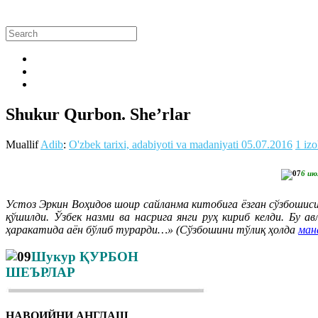
Shukur Qurbon. She’rlar
Muallif
Adib
:
O'zbek tarixi, adabiyoti va madaniyati
05.07.2016
1 iz
6 ию
Устоз Эркин Воҳидов шоир сайланма китобига ёзган сўзбошиси
қўшилди. Ўзбек назми ва насрига янги руҳ кириб келди. Бу 
ҳаракатида аён бўлиб турарди…» (Сўзбошини тўлиқ ҳолда
ман
Шукур ҚУРБОН
ШЕЪРЛАР
НАВОИЙНИ АНГЛАШ