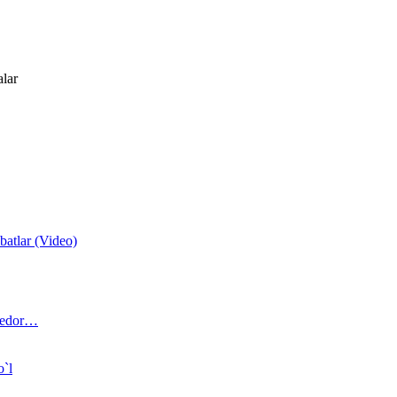
alar
atlar (Video)
 bedor…
o`l