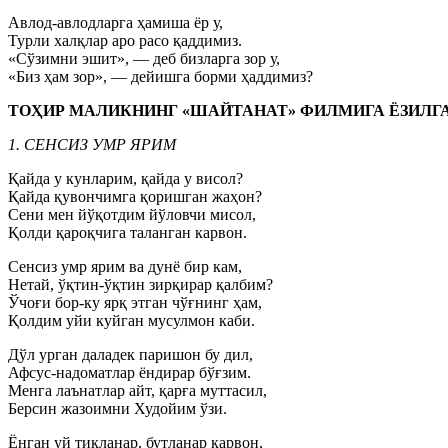
Авлод-авлодларга ҳамиша ёр у,
Турли халқлар аро расо қаддимиз.
«Сўзимни эшит», — деб бизларга зор у,
«Биз ҳам зор», — дейишга борми ҳаддимиз?
ТОҲИР МАЛИКНИНГ «ШАЙТАНАТ» ФИЛМИГА ЁЗИЛГ
1. СЕНСИЗ УМР ЯРИМ
Қайда у кунларим, қайда у висол?
Қайда қувончимга қоришган жаҳон?
Сени мен йўқотдим йўловчи мисол,
Қолди қароқчига таланган карвон.
Сенсиз умр ярим ва дунё бир кам,
Нетай, ўқтин-ўқтин зирқирар қалбим?
Ўчоғи бор-ку ярқ этган чўғнинг ҳам,
Қолдим уйи куйган мусулмон каби.
Дўл урган даладек паришон бу дил,
Афсус-надоматлар ёндирар бўғзим.
Менга лаънатлар айт, қарға муттасил,
Берсин жазоимни Худойим ўзи.
Ёнган уй тикланар, бутланар карвон,