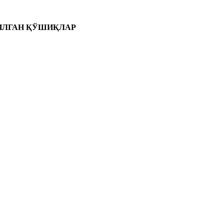
ЗИЛГАН ҚЎШИҚЛАР