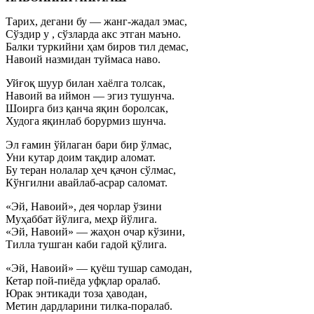
Тарих, дегани бу — жанг-жадал эмас,
Сўздир у , сўзларда акс этган маъно.
Балки туркийни ҳам биров тил демас,
Навоий назмидан туймаса наво.
Уйғоқ шуур билан хаёлга толсак,
Навоий ва иймон — эгиз тушунча.
Шоирга биз қанча яқин боролсак,
Худога яқинлаб борурмиз шунча.
Эл ғамин ўйлаган бари бир ўлмас,
Уни кутар доим тақдир аломат.
Бу теран нолалар ҳеч қачон сўлмас,
Кўнгилни авайлаб-асрар саломат.
«Эй, Навоий», дея чорлар ўзини
Муҳаббат йўлига, меҳр йўлига.
«Эй, Навоий» — жаҳон очар кўзини,
Тилла тушган каби гадой қўлига.
«Эй, Навоий» — қуёш тушар самодан,
Кетар пой-пиёда уфқлар оралаб.
Юрак энтикади тоза ҳаводан,
Метин дардларини тилка-поралаб.