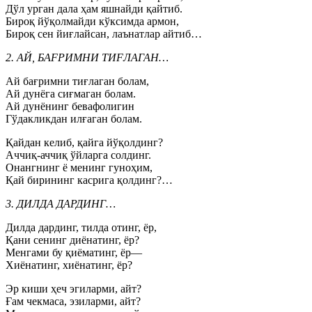
Дўл урган дала ҳам яшнайди қайтиб.
Бироқ йўқолмайди кўксимда армон,
Бироқ сен йиғлайсан, лаънатлар айтиб…
2. АЙ, БАFРИМНИ ТИFЛАГАН…
Ай бағримни тиғлаган болам,
Ай дунёга сиғмаган болам.
Ай дунёнинг бевафолигин
Гўдакликдан илғаган болам.
Қайдан келиб, қайга йўқолдинг?
Аччиқ-аччиқ ўйларга солдинг.
Онангнинг ё менинг гуноҳим,
Қай бирининг касрига қолдинг?…
3. ДИЛДА ДАРДИНГ…
Дилда дардинг, тилда отинг, ёр,
Қани сенинг диёнатинг, ёр?
Менгами бу қиёматинг, ёр—
Хиёнатинг, хиёнатинг, ёр?
Эр киши ҳеч эгиларми, айт?
Ғам чекмаса, эзиларми, айт?