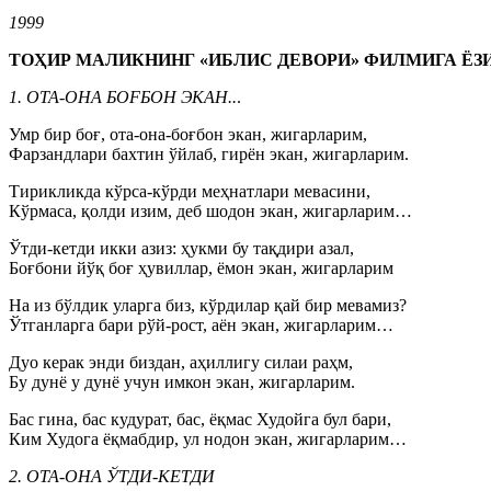
1999
ТОҲИР МАЛИКНИНГ «ИБЛИС ДЕВОРИ» ФИЛМИГА Ё
1. ОТА-ОНА БОFБОН ЭКАН..
.
Умр бир боғ, ота-она-боғбон экан, жигарларим,
Фарзандлари бахтин ўйлаб, гирён экан, жигарларим.
Тирикликда кўрса-кўрди меҳнатлари мевасини,
Кўрмаса, қолди изим, деб шодон экан, жигарларим…
Ўтди-кетди икки азиз: ҳукми бу тақдири азал,
Боғбони йўқ боғ ҳувиллар, ёмон экан, жигарларим
На из бўлдик уларга биз, кўрдилар қай бир мевамиз?
Ўтганларга бари рўй-рост, аён экан, жигарларим…
Дуо керак энди биздан, аҳиллигу силаи раҳм,
Бу дунё у дунё учун имкон экан, жигарларим.
Бас гина, бас кудурат, бас, ёқмас Худойга бул бари,
Ким Худога ёқмабдир, ул нодон экан, жигарларим…
2. ОТА-ОНА ЎТДИ-КЕТДИ