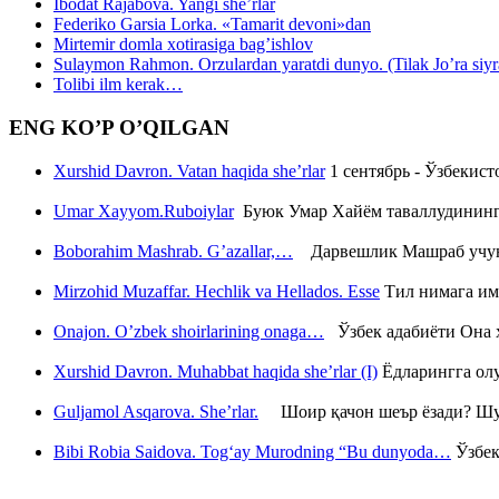
Ibodat Rajabova. Yangi she’rlar
Federiko Garsia Lorka. «Tamarit devoni»dan
Mirtemir domla xotirasiga bag’ishlov
Sulaymon Rahmon. Orzulardan yaratdi dunyo. (Tilak Jo’ra siyrati
Tolibi ilm kerak…
ENG KO’P O’QILGAN
Xurshid Davron. Vatan haqida she’rlar
1 сентябрь - Ўзбекис
Umar Xayyom.Ruboiylar
Буюк Умар Хайём таваллудининг 
Boborahim Mashrab. G’azallar,…
Дарвешлик Машраб учун ш
Mirzohid Muzaffar. Hechlik va Hellados. Esse
Тил нимага им
Onajon. O’zbek shoirlarining onaga…
Ўзбек адабиёти Она ҳ
Xurshid Davron. Muhabbat haqida she’rlar (I)
Ёдларингга ол
Guljamol Asqarova. She’rlar.
Шоир қачон шеър ёзади? Шу с
Bibi Robia Saidova. Tog‘ay Murodning “Bu dunyoda…
Ўзбек