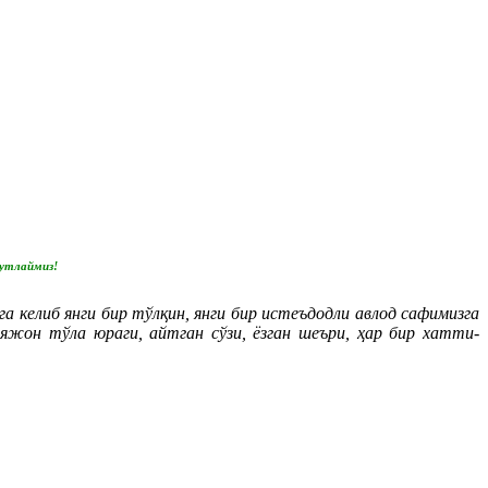
қутлаймиз!
 келиб янги бир тўлқин, янги бир истеъдодли авлод сафимизга
аяжон тўла юраги, айтган сўзи, ёзган шеъри, ҳар бир хатти-