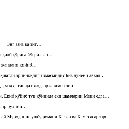
н! Энг азиз ва энг…
н қалб қўрига йўғрилган…
», жандани кийиб…
аҳшатли эринчоқлиги эмасмиди? Биз дунёни аввал…
шда, мадҳ этишда ижодкорларимиз чин…
и, Ёқиб қўйиб тун қўйнида ёки шамларни Мени ёдга…
шоир руҳини…
Тоғай Муроднинг ушбу романи Кафка ва Камю асарлари…