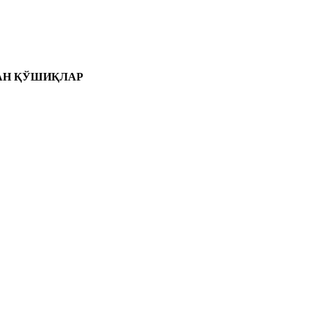
АН ҚЎШИҚЛАР