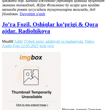
ҳикмати бор. Бадиий ижоднинг ўқтомири ҳамиша муҳаббат
эканини таъкидлаб, Жўра Фозилнинг бу асари ҳам муайян
маънода роман хусусидаги тушунчаларни янгилади, деб
ўйлайман.
Davomini o'qish
Jo’ra Fozil. Oshiqlar ko’prigi & Qora
ajdar. Radiohikoya
Muallif
Adib
:
O'zbek tarixi, adabiyoti va madaniyati
,
Video,
Audio,Foto
22.05.2025
izoh yo'q
Ниҳоят, таниш “қизлар