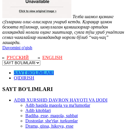
Телба шамол қизнинг
сўзларини олис-олисларга учириб кетди. Қорақир ҳамон
безовта тўлғонар, шовуллаган қамишзорлар ортидан
аллақандай нолали оҳанг эшитилар, сувга тўш уриб учаётган
семиз чағалайлар нимадандир норози бўлиб “чаҳ-чаҳ”
лашарди.
Davomini o'qish
РУССКИЙ
ENGLISH
SAYT BO'LIMLARI
QIDIRISH
SAYT BO’LIMLARI
ADIB XURSHID DAVRON HAYOTI VA IJODI
Adib haqida maqola va ma'lumotlar
Adib kitoblari
Badiha, esse, maqola, suhbat
Dostonlar, she'rlar, turkumlar
Drama, qissa, hikoya, esse