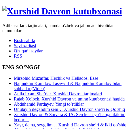
Adib asarlari, tarjimalari, hamda o'zbek va jahon adabiyotidan
namunalar
Bosh sahifa
Sayt xaritasi
Qiziqarli saytlar
RSS
ENG SO’NGGI
Mirzohid Muzaffar. Hechlik va Hellados. Esse
Najmiddin Komilov. Tasavvuf & Najmiddin Komilov bilan
suhbatlar (Video)
Attila Ilxan. She’rlar. Xurshid Davron tarjimalari
Rajab Xolbek. Xurshid Davron va uning kutubxonasi haqida
Abduhamid Pardayev. Yangi to’rtliklar
Unutayin degandim seni… Xurshid Davron she’ri & Qo’shiq
Xurshid Davron & Sarvara & IA. Sen kelar yo’llarga tikildim
bedor…
Xayr, dema, sevgilim… Xurshid Davron she’ri & Ikki qo’shiq