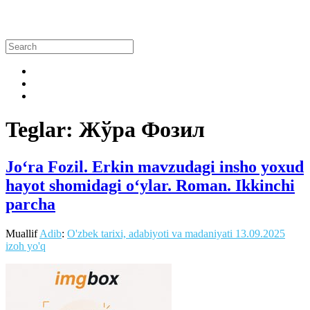
Teglar: Жўра Фозил
Jo‘ra Fozil. Erkin mavzudagi insho yoxud
hayot shomidagi o‘ylar. Roman. Ikkinchi
parcha
Muallif
Adib
:
O'zbek tarixi, adabiyoti va madaniyati
13.09.2025
izoh yo'q