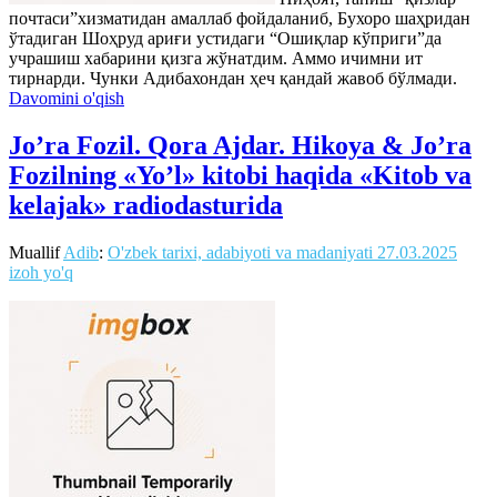
почтаси”хизматидан амаллаб фойдаланиб, Бухоро шаҳридан
ўтадиган Шоҳруд ариғи устидаги “Ошиқлар кўприги”да
учрашиш хабарини қизга жўнатдим. Аммо ичимни ит
тирнарди. Чунки Адибахондан ҳеч қандай жавоб бўлмади.
Davomini o'qish
Jo’ra Fozil. Qora Ajdar. Hikoya & Jo’ra
Fozilning «Yo’l» kitobi haqida «Kitob va
kelajak» radiodasturida
Muallif
Adib
:
O'zbek tarixi, adabiyoti va madaniyati
27.03.2025
izoh yo'q