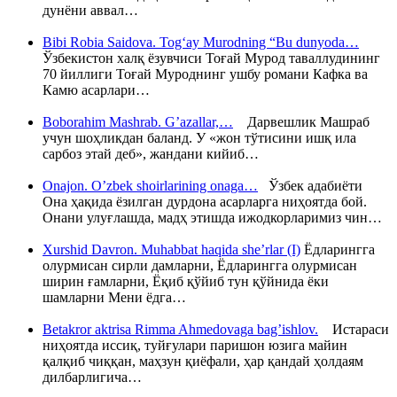
дунёни аввал…
Bibi Robia Saidova. Tog‘ay Murodning “Bu dunyoda…
Ўзбекистон халқ ёзувчиси Тоғай Мурод таваллудининг
70 йиллиги Тоғай Муроднинг ушбу романи Кафка ва
Камю асарлари…
Boborahim Mashrab. G’azallar,…
Дарвешлик Машраб
учун шоҳликдан баланд. У «жон тўтисини ишқ ила
сарбоз этай деб», жандани кийиб…
Onajon. O’zbek shoirlarining onaga…
Ўзбек адабиёти
Она ҳақида ёзилган дурдона асарларга ниҳоятда бой.
Онани улуғлашда, мадҳ этишда ижодкорларимиз чин…
Xurshid Davron. Muhabbat haqida she’rlar (I)
Ёдларингга
олурмисан сирли дамларни, Ёдларингга олурмисан
ширин ғамларни, Ёқиб қўйиб тун қўйнида ёки
шамларни Мени ёдга…
Betakror aktrisa Rimma Ahmedovaga bag’ishlov.
Истараси
ниҳоятда иссиқ, туйғулари паришон юзига майин
қалқиб чиққан, маҳзун қиёфали, ҳар қандай ҳолдаям
дилбарлигича…