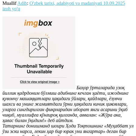
Muallif
Adib
:
O'zbek tarixi, adabiyoti va madaniyati
10.09.2025
izoh yo'q
Баҳор ўрталарида узоқ
йиллик қадрдоним бўлмиш адибнинг кечган ҳаёти, ижоднинг
қувончу машаққатлари ҳақидаги ўйлари, қайдлари, ёзувчи
шахси ва унинг жамиятдаги ўрни ҳақидаги кичик ҳикоялари,
уларга сингдирилган фикрларидан иборат янги асарини ўқиб
чиқиб, муаллифга қўнғироқ қилганда, аввалан: «Жўра ака,
ҳавас билан ўқидим!» деб айтдим.
Татарнинг донишманд шоири Ҳоди Тоқтошнинг «Муҳаббат ул
ўзи эски нарса, лекин ҳар бир юрак уни янгартар» деган бир