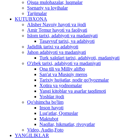
Qisqa mulohazalar, luqmalar
Ssenariy va loyihalar
Tarjimalar
KUTUBXONA
Alisher Navoiy hayoti va ijodi
Amir Temur hayoti va faoliyati
Islom tarixi, adabiyoti va madaniyati
Tasavvuf tarixi, va adabiyoti
Jadidlik tarixi va adabiyoti
Jahon adabiyoti va madaniyati
Turk xalqlari tarixi, adabiyoti, madaniyati
O'zbek tarixi, adabiyoti va madaniyati
Ona tili va Milliy alifbo
San'at va Musiqiy meros
Tarixiy hujjatlar, nodir qo'lyozmalar
Xotira va yodnomalar
Yangi kitoblar va asarlar taqdimoti
Yoshlar ijodi
Qo'shimcha bo'lim
Inson hayoti
Lug'atlar, Qomuslar
Maktubot
Naqllar, hikmatlar, rivoyatlar
Video, Audio,Foto
YANGILIKLAR