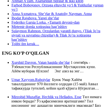
Ahmad A’zam. Asarlaridan fiqralar & Ikki kitob
Farhod Bobojonov. Orzuga eltuvchi yo‘l & Yulduzlar yurgan
yo`l
Anna Axmatova. She’rlar & Anatoliy Nayman. Anna
Ibodat Rajabova. Yangi she’rlar
Federiko Garsia Lorka. «Tamarit devoni»dan
Mirtemir domla xotirasiga bag’ishlov
Sulaymon Rahmon. Orzulardan yaratdi dunyo. (Tilak Jo’ra
siyrati va suvratiga chizgilar) & Tilak Jo’ra xotirasiga
bag’ishlov
Tolibi ilm kerak…
ENG KO’P O’QILGAN
Xurshid Davron. Vatan haqida she’rlar
1 сентябрь -
Ўзбекистон Республикасининг Мустақиллик куни.
Айём муборак бўлсин! Энг азиз ва энг…
Umar Xayyom.Ruboiylar
Буюк Умар Хайём
таваллудининг 970 йиллиги олдидан (15 май) Аввал
тафаккурда туғилиб, кейин қалб қўрига йўғрилган…
Mirzohid Muzaffar. Hechlik va Hellados. Esse
Тил нимага
имкон беради? Ўз қафасимизни яратишгами? Тил
инсоннинг энг даҳшатли эринчоқлиги эмасмиди? Биз