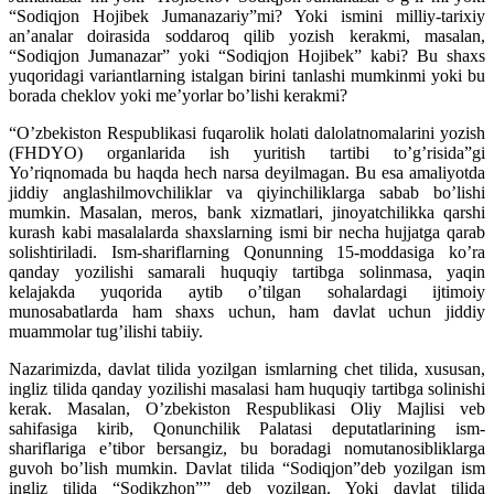
“Sodiqjon Hojibek Jumanazariy”mi? Yoki ismini milliy-tarixiy
an’analar doirasida soddaroq qilib yozish kerakmi, masalan,
“Sodiqjon Jumanazar” yoki “Sodiqjon Hojibek” kabi? Bu shaxs
yuqoridagi variantlarning istalgan birini tanlashi mumkinmi yoki bu
borada cheklov yoki me’yorlar bo’lishi kerakmi?
“O’zbekiston Respublikasi fuqarolik holati dalolatnomalarini yozish
(FHDYO) organlarida ish yuritish tartibi to’g’risida”gi
Yo’riqnomada bu haqda hech narsa deyilmagan. Bu esa amaliyotda
jiddiy anglashilmovchiliklar va qiyinchiliklarga sabab bo’lishi
mumkin. Masalan, meros, bank xizmatlari, jinoyatchilikka qarshi
kurash kabi masalalarda shaxslarning ismi bir necha hujjatga qarab
solishtiriladi. Ism-shariflarning Qonunning 15-moddasiga ko’ra
qanday yozilishi samarali huquqiy tartibga solinmasa, yaqin
kelajakda yuqorida aytib o’tilgan sohalardagi ijtimoiy
munosabatlarda ham shaxs uchun, ham davlat uchun jiddiy
muammolar tug’ilishi tabiiy.
Nazarimizda, davlat tilida yozilgan ismlarning chet tilida, xususan,
ingliz tilida qanday yozilishi masalasi ham huquqiy tartibga solinishi
kerak. Masalan, O’zbekiston Respublikasi Oliy Majlisi veb
sahifasiga kirib, Qonunchilik Palatasi deputatlarining ism-
shariflariga e’tibor bersangiz, bu boradagi nomutanosibliklarga
guvoh bo’lish mumkin. Davlat tilida “Sodiqjon”deb yozilgan ism
ingliz tilida “Sodikzhon”” deb yozilgan. Yoki davlat tilida