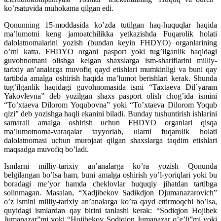
ko’rsatuvida muhokama qilgan edi.
Qonunning 15-moddasida ko’zda tutilgan haq-huquqlar haqida
ma’lumotni keng jamoatchilikka yetkazishda Fuqarolik holati
dalolatnomalarini yozish (bundan keyin FHDYO) organlarining
o’rni katta. FHDYO organi pasport yoki tug’ilganlik haqidagi
guvohnomani olishga kelgan shaxslarga ism-shariflarini milliy-
tarixiy an’analarga muvofiq qayd etishlari mumkinligi va buni qay
tartibda amalga oshirish haqida ma’lumot berishlari kerak. Shunda
tug’ilganlik haqidagi guvohnomasida ismi “Taxtaeva Dil`yaram
Yakovlevna” deb yozilgan shaxs pasport olish chog’ida ismini
“To’xtaeva Dilorom Yoqubovna” yoki “To’xtaeva Dilorom Yoqub
qizi” deb yozishga haqli ekanini biladi. Bunday tushuntirish ishlarini
samarali amalga oshirish uchun FHDYO organlari qisqa
ma’lumotnoma-varaqalar tayyorlab, ularni fuqarolik holati
dalolatnomasi uchun murojaat qilgan shaxslarga taqdim etishlari
maqsadga muvofiq bo’ladi.
Ismlarni milliy-tarixiy an’analarga ko’ra yozish Qonunda
belgilangan bo’lsa ham, buni amalga oshirish yo’l-yoriqlari yoki bu
boradagi me’yor hamda cheklovlar huquqiy jihatdan tartibga
solinmagan. Masalan, “Xadjibekov Sadikdjon Djumanazarovich”
o’z ismini milliy-tarixiy an’analarga ko’ra qayd ettirmoqchi bo’lsa,
quyidagi ismlardan qay birini tanlashi kerak: “Sodiqjon Hojibek
Jumanazar”mi yoki “Hojibekov Sodiqjon Jumanazar o’g’li”mi yoki