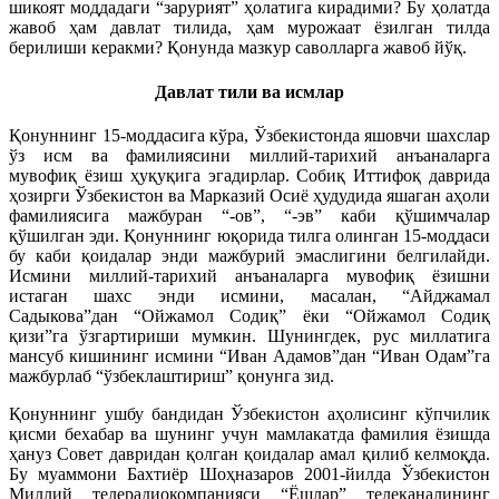
шикоят моддадаги “зарурият” ҳолатига кирадими? Бу ҳолатда
жавоб ҳам давлат тилида, ҳам мурожаат ёзилган тилда
берилиши керакми? Қонунда мазкур саволларга жавоб йўқ.
Давлат тили ва исмлар
Қонуннинг 15-моддасига кўра, Ўзбекистонда яшовчи шахслар
ўз исм ва фамилиясини миллий-тарихий анъаналарга
мувофиқ ёзиш ҳуқуқига эгадирлар. Собиқ Иттифоқ даврида
ҳозирги Ўзбекистон ва Марказий Осиё ҳудудида яшаган аҳоли
фамилиясига мажбуран “-ов”, “-эв” каби қўшимчалар
қўшилган эди. Қонуннинг юқорида тилга олинган 15-моддаси
бу каби қоидалар энди мажбурий эмаслигини белгилайди.
Исмини миллий-тарихий анъаналарга мувофиқ ёзишни
истаган шахс энди исмини, масалан, “Айджамал
Садыкова”дан “Ойжамол Содиқ” ёки “Ойжамол Содиқ
қизи”га ўзгартириши мумкин. Шунингдек, рус миллатига
мансуб кишининг исмини “Иван Адамов”дан “Иван Одам”га
мажбурлаб “ўзбеклаштириш” қонунга зид.
Қонуннинг ушбу бандидан Ўзбекистон аҳолисинг кўпчилик
қисми бехабар ва шунинг учун мамлакатда фамилия ёзишда
ҳануз Совет давридан қолган қоидалар амал қилиб келмоқда.
Бу муаммони Бахтиёр Шоҳназаров 2001-йилда Ўзбекистон
Миллий телерадиокомпанияси “Ёшлар” телеканалининг