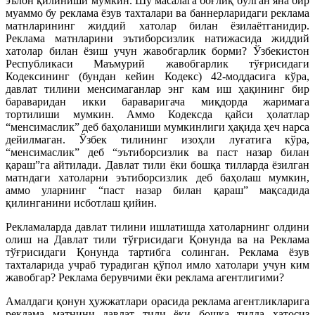
эълон қилиниши мумкин. Шу масалага боғлиқ бўлган яна бир
муаммо бу реклама ёзув тахталари ва баннерларидаги реклама
матнларининг жиддий хатолар билан ёзилаётганидир.
Реклама матнларини эътиборсизлик натижасида жиддий
хатолар билан ёзиш учун жавобгарлик борми? Ўзбекистон
Республикаси Маъмурий жавобгарлик тўғрисидаги
Кодексининг (бундан кейин Кодекс) 42-моддасига кўра,
давлат тилини менсимаганлар энг кам иш ҳақининг бир
бараваридан икки бараваригача миқдорда жаримага
тортилиши мумкин. Аммо Кодексда қайси ҳолатлар
“менсимаслик” деб баҳоланиши мумкинлиги ҳақида ҳеч нарса
дейилмаган. Ўзбек тилининг изоҳли луғатига кўра,
“менсимаслик” деб “эътиборсизлик ва паст назар билан
қараш”га айтилади. Давлат тили ёки бошқа тилларда ёзилган
матндаги хатоларни эътиборсизлик деб баҳолаш мумкин,
аммо уларнинг “паст назар билан қараш” мақсадида
қилинганини исботлаш қийин.
Рекламаларда давлат тилини ишлатишда хатоларнинг олдини
олиш на Давлат тили тўғрисидаги Қонунда ва на Реклама
тўғрисидаги Қонунда тартибга солинган. Реклама ёзув
тахталарида учраб турадиган қўпол имло хатолари учун ким
жавобгар? Реклама берувчими ёки реклама агентлигими?
Амалдаги қонун ҳужжатлари орасида реклама агентликларига
реклама матнини давлат тили ёки бошқа тилда хатосиз