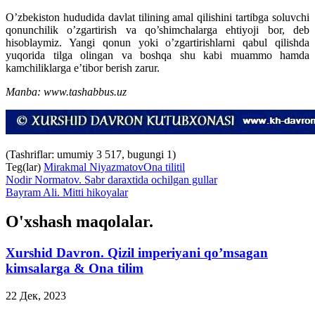
O’zbekiston hududida davlat tilining amal qilishini tartibga soluvchi
qonunchilik o’zgartirish va qo’shimchalarga ehtiyoji bor, deb
hisoblaymiz. Yangi qonun yoki o’zgartirishlarni qabul qilishda
yuqorida tilga olingan va boshqa shu kabi muammo hamda
kamchiliklarga e’tibor berish zarur.
Manba: www.tashabbus.uz
(Tashriflar: umumiy 3 517, bugungi 1)
Teg(lar)
Mirakmal Niyazmatov
Ona tili
til
Nodir Normatov. Sabr daraxtida ochilgan gullar
Bayram Ali. Mitti hikoyalar
O'xshash maqolalar.
Xurshid Davron. Qizil imperiyani qo’msagan
kimsalarga & Ona tilim
22 Дек, 2023