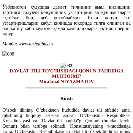
Ўзбекистон ҳудудида давлат тилининг амал қилишини
тартибга солувчи қонунчилик ўзгартириш ва қўшимчаларга
эҳтиёжи бор, деб ҳисоблаймиз. Янги қонун ёки
ўзгартиришларни қабул қилишда юқорида тилга олинган ва
бошқа шу каби муаммо ҳамда камчиликларга эътибор бериш
зарур.
Манба: www.tashabbus.uz
DAVLAT TILI TO’G’RISIDAGI QONUN TAHRIRGA
MUHTOJMI?
Mirakmal NIYAZMATOV
Kirish
O’zbek tilining O’zbekiston hududida davlat tili sifatida amal
qilishining huquqiy asoslari asosan O’zbekiston Respublikasi
Konstitutsiyasi va “Davlat tili haqida”gi Qonuni (bundan keyin
Qonun) bilan tartibga solinadi. Konstitutsiyaning 4-moddasiga
ko’ra, O’zbekiston Respublikasida davlat tili o’zbek tilidir va uning