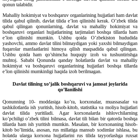
qonun talabidir.
Mahalliy hokimiyat va boshqaruv organlarining hujjatlari ham davlat
tilida qabul qilinib, davlat tilida e’lon qilinishi kerak. O’zbek tilida
qabul qilingan qonunlarning, davlat va mahalliy hokimiyat va
boshqaruvi organlari hujjatlarining tarjimalari boshqa tillarda ham
e’lon qilinishi mumkin. Ushbu qoida O’zbekiston hududida
yashovchi, ammo davlat tilini bilmaydigan yoki yaxshi bilmaydigan
fuqarolar manfaatlarini himoya qilish maqsadida qabul qilingan.
Ushbu qoida ham qo’shimcha huquqiy izoh va tushuntirishga
muhtoj. Sababi Qonunda qanday holatlarda davlat va mahalliy
hokimiyat va boshqaruvi organlarining hujjatlari boshqa tillarda
e’lon qilinishi mumkinligi haqida izoh berilmagan.
Davlat tilining xo’jalik boshqaruvi va jamoat joylarida
qo’llanilishi
Qonunning 10- moddasiga ko’ra, korxonalar, muassasalar va
tashkilotlarda ish yuritish, hisob-kitob, statistika va moliya hujjatlari
davlat tilida yuritiladi. Agar korxonalarda ishlovchilarning
ko’pchiligi o’zbek tilini bilmasa, davlat tili bilan bir qatorda boshqa
tillarda ham ish yuritish mumkin. Masalan, bir korxonaning hisob-
kitob bo’limida, asosan, rus millatiga mansub xodimlar ishlasa, bu
holatda ularga korxona hujjatlarini rus tilida tayyorlashga ruxsat