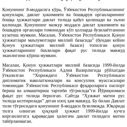
Қонуннинг 8-моддасига кўра, Ўзбекистон Республикасининг
қонунлари, давлат ҳокимияти ва бошқарув органларининг
бошқа ҳужжатлари давлат тилида қабул қилинади ва эълон
қилинади. Қонуннинг мазкур моддаси давлат ҳокимияти ва
бошқарув органлари томонидан кўп ҳолларда бузилаётганини
кузатиш мумкин. Масалан, Ўзбекистон Республикаси Қонун
ҳужжатлари маълумотлари миллий базасида” (бундан кейин
Қонун ҳужжатлари миллий базаси) топилган қонун
ҳужжатларининг баъзилари фақат рус тилида мавжуд
эканлигини кўриш мумкин.
Масалан, Қонун ҳужжатлари миллий базасида 1999-йилда
Ўзбекистон Республикаси Адлия Вазирлигида рўйхатдан
ўтказилган “Хориждаги Ўзбекистон Республикаси
дипломатик ваколатхоналари ва консуллик муассасалари
томонидан Ўзбекистон Республикаси фуқароларига паспорт
бериш ва алмаштириш тартиби тўгрисида”ги Йўриқномаси
фақат рус тилида берилган. Сайтда “Ҳужжат матни рус
тилида келтирилади” деган изоҳ ҳам мавжуд. Бу билан Давлат
тили тўғрисидаги қонуннинг 8-моддаси бузилмоқда. Юқорида
тилга олинган ҳуқуқий ҳужжат 1999-йилда кучга
кирганлигига қарамасдан ҳалигача давлат тилидаги матни
тайёрланмаган.