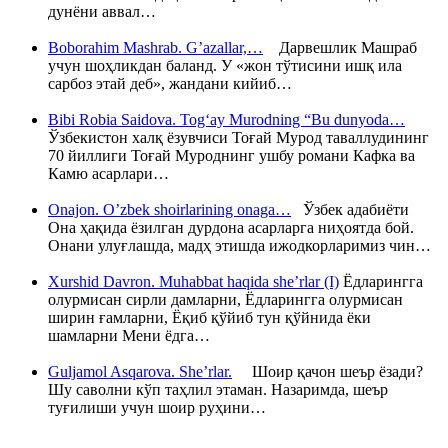
дунёни аввал…
Boborahim Mashrab. G’azallar,…
Дарвешлик Машраб
учун шоҳликдан баланд. У «жон тўтисини ишқ ила
сарбоз этай деб», жандани кийиб…
Bibi Robia Saidova. Tog‘ay Murodning “Bu dunyoda…
Ўзбекистон халқ ёзувчиси Тоғай Мурод таваллудининг
70 йиллиги Тоғай Муроднинг ушбу романи Кафка ва
Камю асарлари…
Onajon. O’zbek shoirlarining onaga…
Ўзбек адабиёти
Она ҳақида ёзилган дурдона асарларга ниҳоятда бой.
Онани улуғлашда, мадҳ этишда ижодкорларимиз чин…
Xurshid Davron. Muhabbat haqida she’rlar (I)
Ёдларингга
олурмисан сирли дамларни, Ёдларингга олурмисан
ширин ғамларни, Ёқиб қўйиб тун қўйнида ёки
шамларни Мени ёдга…
Guljamol Asqarova. She’rlar.
Шоир қачон шеър ёзади?
Шу саволни кўп таҳлил этаман. Назаримда, шеър
туғилиши учун шоир руҳини…