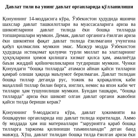
Давлат тили ва унинг давлат органларида қўлланилиши
Қонуннинг 14-моддасига кўра, Ўзбекистон ҳудудида яшовчи
шахслар давлат ташкилотлари ва муассасаларига ариза ва
шикоятларини давлат тилида ёки бошқа тилларда
топширишлари мумкин. Демак, давлат органига ёзилган ариза
ёки шикоятни фақат давлат тилида ёзилмагани учунгина
қабул қилмаслик мумкин эмас. Мазкур модда Ўзбекистон
ҳудудида истиқомат қилувчи турли миллат ва элатларнинг
ҳуқуқларини ҳимоя қилишга хизмат қилса ҳам, амалиётда
баъзи жиддий қийинчиликларни туғдириши мумкин. Чунки
Қонундаги “бошқа тилларда” атамаси айнан қайси тилларни
қамраб олиши ҳақида маълумот берилмаган. Давлат тилидан
бошқа тиллар деганда рус, тожик ва қорақалпоқ каби
маҳаллий тиллар билан бирга, инглиз, немис ва япон каби чет
тиллари ҳам тушунилиши мумкин. Бундан ташқари, “бошқа
тилларда” ариза ёки шикоят олган давлат органи жавобни
қайси тилда бериши керак?
Қонуннинг 9-моддасига кўра, давлат ҳокимияти ва
бошқаруви органларида иш давлат тилида юритилади. Аммо
бу моддада ҳам иш материаллари “заруриятга қараб бошқа
тилларга таржима қилиниши таъминланади” деган банд
мавжуд. Хўш, давлат тилидан бошқа тилда ёзилган ариза ёки