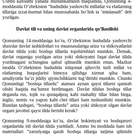
Ushbu kafolatni yanada mustahkamlash maqsadida, Qonunning 4-
moddasida O’zbekiston “hududida yashovchi millatlar va elatlarning
tillariga izzat-hurmat bilan munosabatda bo’lish ta
‘minlanadi” deb
yozilgan.
Davlat tili va uning davlat organlarida qo’llanilishi
Qonunning 14-moddasiga ko’ra, O’zbekiston hududida yashovchi
shaxslar davlat tashkilotlari va muassasalariga ariza va shikoyatlarini
davlat tilida yoki boshqa tillarda topshirishlari mumkin. Demak,
davlat organiga yozilgan ariza yoki shikoyatni faqat davlat tilida
yozilmagani uchungina qabul qilmaslik mumkin emas. Mazkur
modda O’zbekiston hududida istiqomat qiluvchi turli millat va
elatlarning huquqlarini himoya qilishga xizmat qilsa ham,
amaliyotda ba’zi jiddiy qiyinchiliklarni tug’dirishi mumkin. Chunki
Qonundagi “boshqa tillarda” atamasi aynan qaysi tillarni qamrab
olishi haqida ma’lumot berilmagan. Davlat tilidan boshqa tillar
deganda rus, tojik va qoraqalpoq kabi mahalliy tillar bilan birga,
ingliz, nemis va yapon kabi chet tillari ham tushunilishi mumkin.
Bundan tashqari, “boshqa tillarda” ariza yoki shikoyat olgan davlat
organi javobni qaysi tilda berishi kerak?
Qonunning 9-moddasiga ko’ra, davlat hokimiyati va boshqaruvi
organlarida ish davlat tilida yuritiladi. Ammo bu moddada ham ish
materiallari “zaruriyatga qarab boshqa tillarga tarjima qilinishi