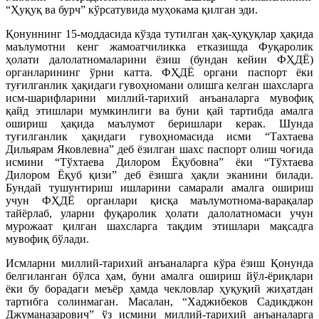
“Ҳуқуқ ва бурч” кўрсатувида муҳокама қилган эди.
Қонуннинг 15-моддасида кўзда тутилган ҳақ-ҳуқуқлар ҳақида
маълумотни кенг жамоатчиликка етказишда Фуқаролик
ҳолати далолатномаларини ёзиш (бундан кейин ФҲДЁ)
органларининг ўрни катта. ФҲДЁ органи паспорт ёки
туғилганлик ҳақидаги гувоҳномани олишга келган шахсларга
исм-шарифларини миллий-тарихий анъаналарга мувофиқ
қайд этишлари мумкинлиги ва буни қай тартибда амалга
ошириш ҳақида маълумот беришлари керак. Шунда
туғилганлик ҳақидаги гувоҳномасида исми “Тахтаева
Дильярам Яковлевна” деб ёзилган шахс паспорт олиш чоғида
исмини “Тўхтаева Дилором Ёқубовна” ёки “Тўхтаева
Дилором Ёқуб қизи” деб ёзишга ҳақли эканини билади.
Бундай тушунтириш ишларини самарали амалга ошириш
учун ФҲДЁ органлари қисқа маълумотнома-варақалар
тайёрлаб, уларни фуқаролик ҳолати далолатномаси учун
мурожаат қилган шахсларга тақдим этишлари мақсадга
мувофиқ бўлади.
Исмларни миллий-тарихий анъаналарга кўра ёзиш Қонунда
белгиланган бўлса ҳам, буни амалга ошириш йўл-ёриқлари
ёки бу борадаги меъёр ҳамда чекловлар ҳуқуқий жиҳатдан
тартибга солинмаган. Масалан, “Хаджибеков Садикджон
Джуманазарович” ўз исмини миллий-тарихий анъаналарга