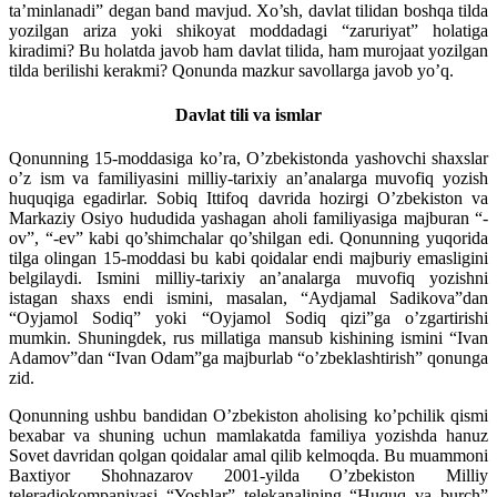
ta’minlanadi” degan band mavjud. Xo’sh, davlat tilidan boshqa tilda
yozilgan ariza yoki shikoyat moddadagi “zaruriyat” holatiga
kiradimi? Bu holatda javob ham davlat tilida, ham murojaat yozilgan
tilda berilishi kerakmi? Qonunda mazkur savollarga javob yo’q.
Davlat tili va ismlar
Qonunning 15-moddasiga ko’ra, O’zbekistonda yashovchi shaxslar
o’z ism va familiyasini milliy-tarixiy an’analarga muvofiq yozish
huquqiga egadirlar. Sobiq Ittifoq davrida hozirgi O’zbekiston va
Markaziy Osiyo hududida yashagan aholi familiyasiga majburan “-
ov”, “-ev” kabi qo’shimchalar qo’shilgan edi. Qonunning yuqorida
tilga olingan 15-moddasi bu kabi qoidalar endi majburiy emasligini
belgilaydi. Ismini milliy-tarixiy an’analarga muvofiq yozishni
istagan shaxs endi ismini, masalan, “Aydjamal Sadikova”dan
“Oyjamol Sodiq” yoki “Oyjamol Sodiq qizi”ga o’zgartirishi
mumkin. Shuningdek, rus millatiga mansub kishining ismini “Ivan
Adamov”dan “Ivan Odam”ga majburlab “o’zbeklashtirish” qonunga
zid.
Qonunning ushbu bandidan O’zbekiston aholising ko’pchilik qismi
bexabar va shuning uchun mamlakatda familiya yozishda hanuz
Sovet davridan qolgan qoidalar amal qilib kelmoqda. Bu muammoni
Baxtiyor Shohnazarov 2001-yilda O’zbekiston Milliy
teleradiokompaniyasi “Yoshlar” telekanalining “Huquq va burch”