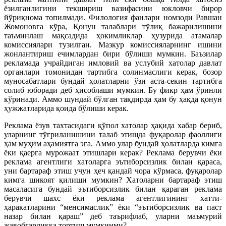
ёзилганлигини текшириш вазифасини юкловчи бирор
йўриқнома топилмади. Филология фанлари номзоди Равшан
Жомоновга кўра, Қонун талаблари тўлиқ бажарилишини
таъминлаш мақсадида ҳокимликлар ҳузурида атамалар
комиссиялари тузилган. Мазкур комиссияларнинг ишини
жонлантириш ечимлардан бири бўлиши мумкин. Баъзилар
рекламада учрайдиган имловий ва услубий хатолар давлат
органлари томонидан тартибга солинмаслиги керак, бозор
муносабатлари бундай ҳолатларни ўзи аста-секин тартибга
солиб юборади деб ҳисоблаши мумкин. Бу фикр ҳам ўринли
кўринади. Аммо шундай бўлган тақдирда ҳам бу ҳақда қонун
ҳужжатларида қоида бўлиши керак.
Реклама ёзув тахтасидаги қўпол хатолар ҳақида хабар бериб,
уларнинг тўғриланишини талаб этишда фуқаролар фаоллиги
ҳам муҳим аҳамиятга эга. Аммо улар бундай ҳолатларда кимга
ёки қаерга мурожаат этишлари керак? Реклама берувчи ёки
реклама агентлиги хатоларга эътиборсизлик билан қараса,
уни бартараф этиш учун ҳеч қандай чора кўрмаса, фуқаролар
кимга шикоят қилиши мумкин? Хатоларни бартараф этиш
масаласига бундай эътиборсизлик билан қараган реклама
берувчи шахс ёки реклама агентлигининг хатти-
ҳаракатларини “менсимаслик” ёки “эътиборсизлик ва паст
назар билан қараш” деб таърифлаб, уларни маъмурий
жавобгарликка тортиш мумкинми?