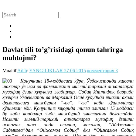
Davlat tili to’g’risidagi qonun tahrirga
muhtojmi?
Muallif
Adib
:
YANGILIKLAR
27.06.2015
комментария 3
Қонуннинг 15-моддасига кўра, Ўзбекистонда яшовчи
шахслар ўз исм ва фамилиясини миллий-тарихий анъаналарга
мувофиқ ёзиш ҳуқуқига эгадирлар. Собиқ Иттифоқ даврида
ҳозирги Ўзбекистон ва Марказий Осиё ҳудудида яшаган аҳоли
фамилиясига мажбуран “-ов”, “-эв” каби қўшимчалар
қўшилган эди. Қонуннинг юқорида тилга олинган 15-моддаси
бу каби қоидалар энди мажбурий эмаслигини белгилайди.
Исмини миллий-тарихий анъаналарга мувофиқ ёзишни
истаган шахс энди исмини, масалан, “Айджамал
Садыкова”дан “Ойжамол Содиқ” ёки “Ойжамол Содиқ
қизи”га ўзгартириши мумкин. Шунингдек, рус миллатига