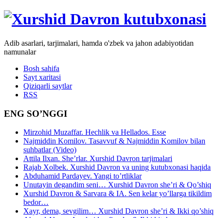
Adib asarlari, tarjimalari, hamda o'zbek va jahon adabiyotidan
namunalar
Bosh sahifa
Sayt xaritasi
Qiziqarli saytlar
RSS
ENG SO’NGGI
Mirzohid Muzaffar. Hechlik va Hellados. Esse
Najmiddin Komilov. Tasavvuf & Najmiddin Komilov bilan
suhbatlar (Video)
Attila Ilxan. She’rlar. Xurshid Davron tarjimalari
Rajab Xolbek. Xurshid Davron va uning kutubxonasi haqida
Abduhamid Pardayev. Yangi to’rtliklar
Unutayin degandim seni… Xurshid Davron she’ri & Qo’shiq
Xurshid Davron & Sarvara & IA. Sen kelar yo’llarga tikildim
bedor…
Xayr, dema, sevgilim… Xurshid Davron she’ri & Ikki qo’shiq