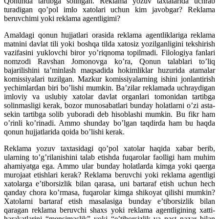
Qonunda tartibga solingan. Reklama yozuv taxtalarida uchrab
turadigan qo’pol imlo xatolari uchun kim javobgar? Reklama
beruvchimi yoki reklama agentligimi?
Amaldagi qonun hujjatlari orasida reklama agentliklariga reklama
matnini davlat tili yoki boshqa tilda xatosiz yozilganligini tekshirish
vazifasini yuklovchi biror yo’riqnoma topilmadi. Filologiya fanlari
nomzodi Ravshan Jomonovga ko’ra, Qonun talablari to’liq
bajarilishini ta’minlash maqsadida hokimliklar huzurida atamalar
komissiyalari tuzilgan. Mazkur komissiyalarning ishini jonlantirish
yechimlardan biri bo’lishi mumkin. Ba’zilar reklamada uchraydigan
imloviy va uslubiy xatolar davlat organlari tomonidan tartibga
solinmasligi kerak, bozor munosabatlari bunday holatlarni o’zi asta-
sekin tartibga solib yuboradi deb hisoblashi mumkin. Bu fikr ham
o’rinli ko’rinadi. Ammo shunday bo’lgan taqdirda ham bu haqda
qonun hujjatlarida qoida bo’lishi kerak.
Reklama yozuv taxtasidagi qo’pol xatolar haqida xabar berib,
ularning to’g’rilanishini talab etishda fuqarolar faolligi ham muhim
ahamiyatga ega. Ammo ular bunday holatlarda kimga yoki qaerga
murojaat etishlari kerak? Reklama beruvchi yoki reklama agentligi
xatolarga e’tiborsizlik bilan qarasa, uni bartaraf etish uchun hech
qanday chora ko’rmasa, fuqarolar kimga shikoyat qilishi mumkin?
Xatolarni bartaraf etish masalasiga bunday e’tiborsizlik bilan
qaragan reklama beruvchi shaxs yoki reklama agentligining xatti-
harakatlarini “mensimaslik” yoki “e’tiborsizlik va past nazar bilan