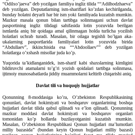
“Odilxo’jaeva” deb yozilgan familiya ingliz tilida ““Adilhodzhaeva”
deb yozilgan. Deputatlarning ism-shariflari ko’zdan kechirilganda,
bunday holatni deyarli har bir ism yoki familiyada kuzatish mumkin.
Mazkur masala qonun bilan tartibga solinmagani uchun davlat
pasportining ingliz tilidagi sahifasida lotin yozuvida berilgan
ismlarda aniq bir qoidaga amal qilinmagan holda turlicha yozilish
holatlari uchrab turadi. Masalan, bir oilaga tegishli bo’lgan aka-
ukalarning pasportlarida familiyalari lotin yozuvida birida
“Abdullaev”, ikkinchisida esa ““Abdoollaev”” deb yozilgan
holatlarga o’xshash misollar juda ko’p.
Yuqorida ta’kidlanganidek, ism-sharif kabi shaxslarning kimligini
bildiruvchi atamalarni to’g’ri yozish qoidalari tartibga solinmasa,
ijtimoiy munosabatlarda jiddiy muammolarni keltirib chiqarishi aniq.
Davlat tili va huquqiy hujjatlar
Qonunning 8-moddasiga ko’ra, O’zbekiston Respublikasining
qonunlari, davlat hokimiyati va boshqaruv organlarining boshqa
hujjatlari davlat tilida qabul qilinadi va e’lon qilinadi. Qonunning
mazkur moddasi davlat hokimiyati va boshqaruv organlari
tomonidan ko’p hollarda buzilayotganini kuzatish mumkin.
Masalan, O’zbekiston Respublikasi Qonun hujjatlari ma’lumotlari
milliy bazasida” (bundan keyin Qonun hujjatlari milliy bazasi)