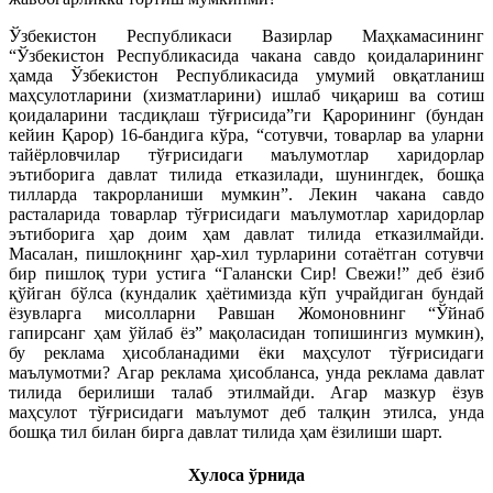
Ўзбекистон Республикаси Вазирлар Маҳкамасининг
“Ўзбекистон Республикасида чакана савдо қоидаларининг
ҳамда Ўзбекистон Республикасида умумий овқатланиш
маҳсулотларини (хизматларини) ишлаб чиқариш ва сотиш
қоидаларини тасдиқлаш тўғрисида”ги Қарорининг (бундан
кейин Қарор) 16-бандига кўра, “сотувчи, товарлар ва уларни
тайёрловчилар тўғрисидаги маълумотлар харидорлар
эътиборига давлат тилида етказилади, шунингдек, бошқа
тилларда такрорланиши мумкин”. Лекин чакана савдо
расталарида товарлар тўғрисидаги маълумотлар харидорлар
эътиборига ҳар доим ҳам давлат тилида етказилмайди.
Масалан, пишлоқнинг ҳар-хил турларини сотаётган сотувчи
бир пишлоқ тури устига “Галански Сир! Свежи!” деб ёзиб
қўйган бўлса (кундалик ҳаётимизда кўп учрайдиган бундай
ёзувларга мисолларни Равшан Жомоновнинг “Ўйнаб
гапирсанг ҳам ўйлаб ёз” мақоласидан топишингиз мумкин),
бу реклама ҳисобланадими ёки маҳсулот тўғрисидаги
маълумотми? Агар реклама ҳисобланса, унда реклама давлат
тилида берилиши талаб этилмайди. Агар мазкур ёзув
маҳсулот тўғрисидаги маълумот деб талқин этилса, унда
бошқа тил билан бирга давлат тилида ҳам ёзилиши шарт.
Хулоса ўрнида