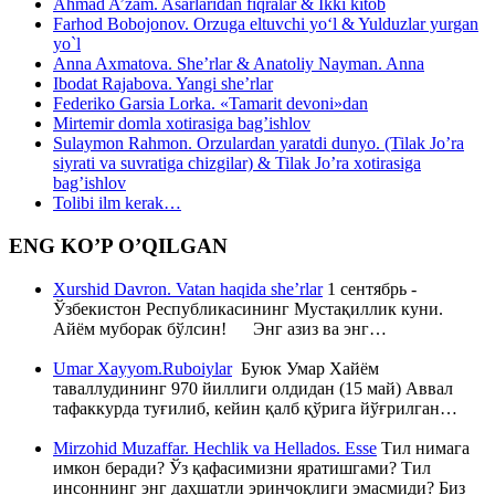
Ahmad A’zam. Asarlaridan fiqralar & Ikki kitob
Farhod Bobojonov. Orzuga eltuvchi yo‘l & Yulduzlar yurgan
yo`l
Anna Axmatova. She’rlar & Anatoliy Nayman. Anna
Ibodat Rajabova. Yangi she’rlar
Federiko Garsia Lorka. «Tamarit devoni»dan
Mirtemir domla xotirasiga bag’ishlov
Sulaymon Rahmon. Orzulardan yaratdi dunyo. (Tilak Jo’ra
siyrati va suvratiga chizgilar) & Tilak Jo’ra xotirasiga
bag’ishlov
Tolibi ilm kerak…
ENG KO’P O’QILGAN
Xurshid Davron. Vatan haqida she’rlar
1 сентябрь -
Ўзбекистон Республикасининг Мустақиллик куни.
Айём муборак бўлсин! Энг азиз ва энг…
Umar Xayyom.Ruboiylar
Буюк Умар Хайём
таваллудининг 970 йиллиги олдидан (15 май) Аввал
тафаккурда туғилиб, кейин қалб қўрига йўғрилган…
Mirzohid Muzaffar. Hechlik va Hellados. Esse
Тил нимага
имкон беради? Ўз қафасимизни яратишгами? Тил
инсоннинг энг даҳшатли эринчоқлиги эмасмиди? Биз