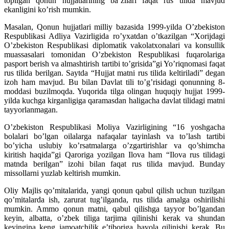
topilgan qonun hujjatlarining ba’zilari faqat rus tilida mavjud
ekanligini ko’rish mumkin.
Masalan, Qonun hujjatlari milliy bazasida 1999-yilda O’zbekiston
Respublikasi Adliya Vazirligida ro’yxatdan o’tkazilgan “Xorijdagi
O’zbekiston Respublikasi diplomatik vakolatxonalari va konsullik
muassasalari tomonidan O’zbekiston Respublikasi fuqarolariga
pasport berish va almashtirish tartibi to’grisida”gi Yo’riqnomasi faqat
rus tilida berilgan. Saytda “Hujjat matni rus tilida keltiriladi” degan
izoh ham mavjud. Bu bilan Davlat tili to’g’risidagi qonunning 8-
moddasi buzilmoqda. Yuqorida tilga olingan huquqiy hujjat 1999-
yilda kuchga kirganligiga qaramasdan haligacha davlat tilidagi matni
tayyorlanmagan.
O’zbekiston Respublikasi Moliya Vazirligining “16 yoshgacha
bolalari bo’lgan oilalarga nafaqalar tayinlash va to’lash tartibi
bo’yicha uslubiy ko’rsatmalarga o’zgartirishlar va qo’shimcha
kiritish haqida”gi Qaroriga yozilgan Ilova ham “Ilova rus tilidagi
matnda berilgan” izohi bilan faqat rus tilida mavjud. Bunday
missollarni yuzlab keltirish mumkin.
Oliy Majlis qo’mitalarida, yangi qonun qabul qilish uchun tuzilgan
qo’mitalarda ish, zarurat tug’ilganda, rus tilida amalga oshirilishi
mumkin. Ammo qonun matni, qabul qilishga tayyor bo’lgandan
keyin, albatta, o’zbek tiliga tarjima qilinishi kerak va shundan
keyingina keng jamoatchilik e’tiboriga havola qilinishi kerak. Bu