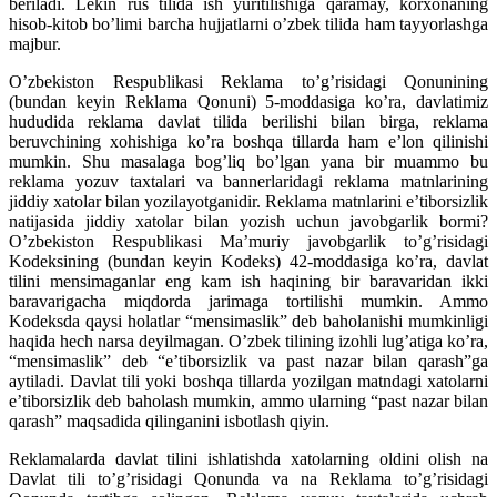
beriladi. Lekin rus tilida ish yuritilishiga qaramay, korxonaning
hisob-kitob bo’limi barcha hujjatlarni o’zbek tilida ham tayyorlashga
majbur.
O’zbekiston Respublikasi Reklama to’g’risidagi Qonunining
(bundan keyin Reklama Qonuni) 5-moddasiga ko’ra, davlatimiz
hududida reklama davlat tilida berilishi bilan birga, reklama
beruvchining xohishiga ko’ra boshqa tillarda ham e’lon qilinishi
mumkin. Shu masalaga bog’liq bo’lgan yana bir muammo bu
reklama yozuv taxtalari va bannerlaridagi reklama matnlarining
jiddiy xatolar bilan yozilayotganidir. Reklama matnlarini e’tiborsizlik
natijasida jiddiy xatolar bilan yozish uchun javobgarlik bormi?
O’zbekiston Respublikasi Ma’muriy javobgarlik to’g’risidagi
Kodeksining (bundan keyin Kodeks) 42-moddasiga ko’ra, davlat
tilini mensimaganlar eng kam ish haqining bir baravaridan ikki
baravarigacha miqdorda jarimaga tortilishi mumkin. Ammo
Kodeksda qaysi holatlar “mensimaslik” deb baholanishi mumkinligi
haqida hech narsa deyilmagan. O’zbek tilining izohli lug’atiga ko’ra,
“mensimaslik” deb “e’tiborsizlik va past nazar bilan qarash”ga
aytiladi. Davlat tili yoki boshqa tillarda yozilgan matndagi xatolarni
e’tiborsizlik deb baholash mumkin, ammo ularning “past nazar bilan
qarash” maqsadida qilinganini isbotlash qiyin.
Reklamalarda davlat tilini ishlatishda xatolarning oldini olish na
Davlat tili to’g’risidagi Qonunda va na Reklama to’g’risidagi