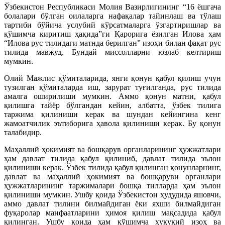
Ўзбекистон Республикаси Молия Вазирлигининг “16 ёшгача
болалари бўлган оилаларга нафақалар тайинлаш ва тўлаш
тартиби бўйича услубий кўрсатмаларга ўзгартиришлар ва
қўшимча киритиш ҳақида”ги Қарорига ёзилган Илова ҳам
“Илова рус тилидаги матнда берилган” изоҳи билан фақат рус
тилида мавжуд. Бундай миссолларни юзлаб келтириш
мумкин.
Олий Мажлис қўмиталарида, янги қонун қабул қилиш учун
тузилган қўмиталарда иш, зарурат туғилганда, рус тилида
амалга оширилиши мумкин. Аммо қонун матни, қабул
қилишга тайёр бўлгандан кейин, албатта, ўзбек тилига
таржима қилиниши керак ва шундан кейингина кенг
жамоатчилик эътиборига ҳавола қилиниши керак. Бу қонун
талабидир.
Маҳаллий ҳокимият ва бошқарув органларининг ҳужжатлари
ҳам давлат тилида қабул қилиниб, давлат тилида эълон
қилиниши керак. Ўзбек тилида қабул қилинган қонунларнинг,
давлат ва маҳаллий ҳокимият ва бошқаруви органлари
ҳужжатларининг таржималари бошқа тилларда ҳам эълон
қилиниши мумкин. Ушбу қоида Ўзбекистон ҳудудида яшовчи,
аммо давлат тилини билмайдиган ёки яхши билмайдиган
фуқаролар манфаатларини ҳимоя қилиш мақсадида қабул
қилинган. Ушбу қоида ҳам қўшимча ҳуқуқий изоҳ ва