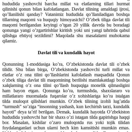
hududida yashovchi barcha millat va elatlarning tillari hurmat
qilinishi qonun bilan kafolatlangan. Davlat tilining amaldagi ijrosi,
qo’llanilishi qanday? Vatanimiz hududida qo’llaniladigan boshqa
tillarning maqomi va huquqiy himoyasichi? O’zbek tiliga davlat tili
maqomi berilgandan keyingi o’tgan 20 yillik davrda bu boradagi
qonunga yangi o’zgartirishlar kiritish yoki uni yangi tahrirda qabul
qilishga ehtiyoj sezildimi? Maqolada shu masalalarni muhokama
qilamiz.
Davlat tili va kundalik hayot
Qonunning 1-moddasiga ko’ra, O’zbekistonda davlat tili o’zbek
tilidir. Shu bilan birga, O’zbekistonda yashovchi turli millat va
elatlar o’z ona tilini qo’llashlarini kafolatlash maqsadida Qonun
o’zbek tiliga davlat tili maqomining berilishi mamlakatdagi boshqa
xalqlarning o’z ona tilini qo’llash huquqiga monelik qilmasligini
ham bayon etgan. Qonunga ko’ra, turmushda, shaxslararo va
millatlararo muomalada fuqarolar o’z xohishlariga ko’ra istalgan
tilda muloqot qilishlari mumkin. O’zbek tilining izohli lug’atida
“turmush” so’ziga “insonning yashash, kun kechirish tarzi, kundalik
hayoti” deya ta’rif berilgan. Demak, kundalik hayotda O’zbekiston
hududida yashovchi har bir shaxs o’zi istagan tilda gapirishga haqqi
bor. Masalan, kishilar o’zaro muloqotda rus yoki tojik tilidan
foydalanganlari uchun ularni hech kim kamsitishi mumkin emas.