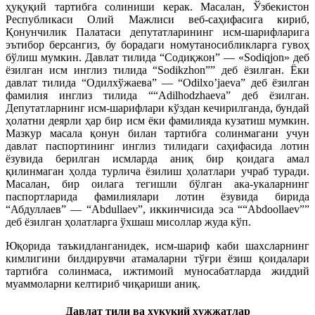
ҳуқуқий тартибга солиниши керак. Масалан, Ўзбекистон
Республикаси Олий Мажлиси веб-саҳифасига кириб,
Қонунчилик Палатаси депутатларининг исм-шарифларига
эътибор берсангиз, бу борадаги номутаносибликларга гувоҳ
бўлиш мумкин. Давлат тилида “Содиқжон” — «Sodiqjon» деб
ёзилган исм инглиз тилида “Sodikzhon”” деб ёзилган. Ёки
давлат тилида “Одилхўжаева” — “Odilxo’jaeva” деб ёзилган
фамилия инглиз тилида ““Adilhodzhaeva” деб ёзилган.
Депутатларнинг исм-шарифлари кўздан кечирилганда, бундай
ҳолатни деярли ҳар бир исм ёки фамилияда кузатиш мумкин.
Мазкур масала қонун билан тартибга солинмагани учун
давлат паспортининг инглиз тилидаги саҳифасида лотин
ёзувида берилган исмларда аниқ бир қоидага амал
қилинмаган ҳолда турлича ёзилиш ҳолатлари учраб туради.
Масалан, бир оилага тегишли бўлган ака-укаларнинг
паспортларида фамилиялари лотин ёзувида бирида
“Абдуллаев” — “Abdullaev”, иккинчисида эса ““Abdoollaev””
деб ёзилган ҳолатларга ўхшаш мисоллар жуда кўп.
Юқорида таъкидланганидек, исм-шариф каби шахсларнинг
кимлигини билдирувчи атамаларни тўғри ёзиш қоидалари
тартибга солинмаса, ижтимоий муносабатларда жиддий
муаммоларни келтириб чиқариши аниқ.
Давлат тили ва ҳуқуқий ҳужжатлар