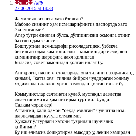
Adib
27.06.2015 at 14:33
Фамилиянгиз нега хато ёзилган?
Мабодо cизнинг ҳам исм-шарифингиз паспортда хато
ёзилмаганми?
Агар тўғри ёзилган бўлса, дўппингизни осмонга отинг,
бахтли одам экансиз.
Бошпуртида исм-шарифи рисоладагидек, ўзбекча
битилган одам кам топилади – кимнингдир исми, яна
кимнингдир шарифига дахл қилинган.
Биласиз, совет замонидан қолган иллат бу.
Аниқроғи, паспорт столларида она тилини назар-писанд
қилмай, “катта оға” тилида бийрон чулдираган ходиму
ходимкалар жавлон урган замондан қолган иллат бу.
Коммунистлар салтанати қулаб, мустақил давлатда
яшаётганимизга ҳам йигирма тўрт йил бўлди.
Салкам чорак аср!
Аттангки, ҳали-ҳамон “оёқда ёзилган” чулчитча исм-
шарифлардан қутула олмаяпмиз.
Ҳужжат ўлгурдаги хатони тўғрилаш шунчалик
қийинми?
Бу иш ечимсиз бошқотирма эмасдир-у, лекин хамирдан