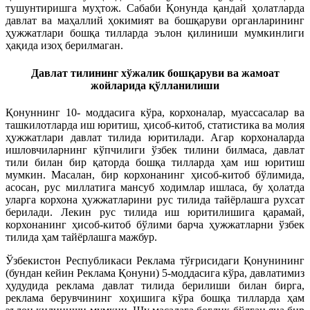
тушунтиришга муҳтож. Сабаби Қонунда қандай ҳолатларда
давлат ва маҳаллий ҳокимият ва бошқаруви органларининг
ҳужжатлари бошқа тилларда эълон қилиниши мумкинлиги
ҳақида изоҳ берилмаган.
Давлат тилининг хўжалик бошқаруви ва жамоат
жойларида қўлланилиши
Қонуннинг 10- моддасига кўра, корхоналар, муассасалар ва
ташкилотларда иш юритиш, ҳисоб-китоб, статистика ва молия
ҳужжатлари давлат тилида юритилади. Агар корхоналарда
ишловчиларнинг кўпчилиги ўзбек тилини билмаса, давлат
тили билан бир қаторда бошқа тилларда ҳам иш юритиш
мумкин. Масалан, бир корхонанинг ҳисоб-китоб бўлимида,
асосан, рус миллатига мансуб ходимлар ишласа, бу ҳолатда
уларга корхона ҳужжатларини рус тилида тайёрлашга рухсат
берилади. Лекин рус тилида иш юритилишига қарамай,
корхонанинг ҳисоб-китоб бўлими барча ҳужжатларни ўзбек
тилида ҳам тайёрлашга мажбур.
Ўзбекистон Республикаси Реклама тўғрисидаги Қонунининг
(бундан кейин Реклама Қонуни) 5-моддасига кўра, давлатимиз
ҳудудида реклама давлат тилида берилиши билан бирга,
реклама берувчининг хоҳишига кўра бошқа тилларда ҳам