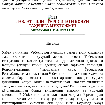
мансуб кишининг исмини “Иван Адамов”дан “Иван Одам”га
мажбурлаб “ўзбеклаштириш” қонунга зид.
ДАВЛАТ ТИЛИ ТЎҒРИСИДАГИ ҚОНУН
ТАҲРИРГА МУҲТОЖМИ?
Миракмал НИЯЗМАТОВ
Кириш
Ўзбек тилининг Ўзбекистон ҳудудида давлат тили сифатида
амал қилишининг ҳуқуқий асослари асосан Ўзбекистон
Республикаси Конституцияси ва “Давлат тили ҳақида”ги
Қонуни (бундан кейин Қонун) билан тартибга солинади.
Конституциянинг 4-моддасига кўра, Ўзбекистон
Республикасида давлат тили ўзбек тилидир ва унинг ҳудудида
яшовчи барча миллат ва элатларнинг тиллари ҳурмат
қилиниши қонун билан кафолатланган. Давлат тилининг
амалдаги ижроси, қўлланилиши қандай? Ватанимиз ҳудудида
қўлланиладиган бошқа тилларнинг мақоми ва ҳуқуқий
ҳимоясичи? Ўзбек тилига давлат тили мақоми берилгандан
кейинги ўтган 20 йиллик даврда бу борадаги қонунга янги
ўзгартиришлар киритиш ёки уни янги таҳрирда қабул