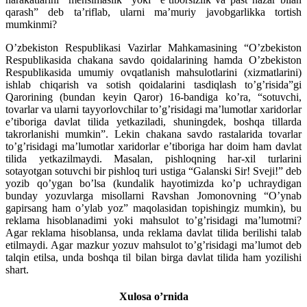
qarash” deb ta’riflab, ularni ma’muriy javobgarlikka tortish
mumkinmi?
O’zbekiston Respublikasi Vazirlar Mahkamasining “O’zbekiston
Respublikasida chakana savdo qoidalarining hamda O’zbekiston
Respublikasida umumiy ovqatlanish mahsulotlarini (xizmatlarini)
ishlab chiqarish va sotish qoidalarini tasdiqlash to’g’risida”gi
Qarorining (bundan keyin Qaror) 16-bandiga ko’ra, “sotuvchi,
tovarlar va ularni tayyorlovchilar to’g’risidagi ma’lumotlar xaridorlar
e’tiboriga davlat tilida yetkaziladi, shuningdek, boshqa tillarda
takrorlanishi mumkin”. Lekin chakana savdo rastalarida tovarlar
to’g’risidagi ma’lumotlar xaridorlar e’tiboriga har doim ham davlat
tilida yetkazilmaydi. Masalan, pishloqning har-xil turlarini
sotayotgan sotuvchi bir pishloq turi ustiga “Galanski Sir! Sveji!” deb
yozib qo’ygan bo’lsa (kundalik hayotimizda ko’p uchraydigan
bunday yozuvlarga misollarni Ravshan Jomonovning “O’ynab
gapirsang ham o’ylab yoz” maqolasidan topishingiz mumkin), bu
reklama hisoblanadimi yoki mahsulot to’g’risidagi ma’lumotmi?
Agar reklama hisoblansa, unda reklama davlat tilida berilishi talab
etilmaydi. Agar mazkur yozuv mahsulot to’g’risidagi ma’lumot deb
talqin etilsa, unda boshqa til bilan birga davlat tilida ham yozilishi
shart.
Xulosa o’rnida