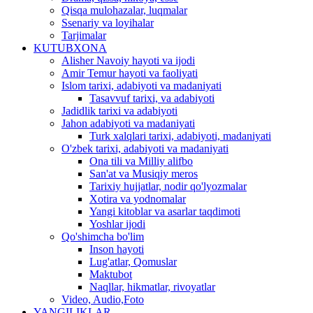
Qisqa mulohazalar, luqmalar
Ssenariy va loyihalar
Tarjimalar
KUTUBXONA
Alisher Navoiy hayoti va ijodi
Amir Temur hayoti va faoliyati
Islom tarixi, adabiyoti va madaniyati
Tasavvuf tarixi, va adabiyoti
Jadidlik tarixi va adabiyoti
Jahon adabiyoti va madaniyati
Turk xalqlari tarixi, adabiyoti, madaniyati
O'zbek tarixi, adabiyoti va madaniyati
Ona tili va Milliy alifbo
San'at va Musiqiy meros
Tarixiy hujjatlar, nodir qo'lyozmalar
Xotira va yodnomalar
Yangi kitoblar va asarlar taqdimoti
Yoshlar ijodi
Qo'shimcha bo'lim
Inson hayoti
Lug'atlar, Qomuslar
Maktubot
Naqllar, hikmatlar, rivoyatlar
Video, Audio,Foto
YANGILIKLAR