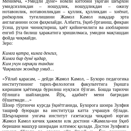
Менимча, «Умидли дунё» номли китобни ўқиган шеърхон
умидсизликдан – ношудлик, ношудликдан – ожизу
нотавонлик, нотавонликдан – қуллик, қулликдан – хиёнат,
риёкорлик туғилишини Жамол Камол нақадар эрта
англаганини осон фаҳмлайди. Албатта, ўқиб-ўрганиш, фикран
ўсиш, руҳни чиниқтириш, ҳаёт қийинчилиги ва азобларини
енгиб ўта билиш ҳаракатига эришилмаса, умидни мақташдан
фойда чиқмайди.
Зеро:
Кимга қатра, кимга денгиз,
Кимга бир дунё қадар,
Ким учун оғриқли тандин
Чиқмаган жондир умид…
«Ўйлаб қарасам, – дейди Жамол Камол, – Бухоро педагогика
институтининг тарих-филология факультетига ўқишга
киришим ҳаётимда бурилиш нуқтаси бўлган. Бошда тарихчи
бўлишга шайландим. Йўқ, адабиёт мени бағридан
бўшатмади…»
Шоир тўртинчи курсда ўқиётганида, Бухорога шоира Зулфия
ташриф буюради ва институтда катта учрашув бўлади.
Шеърларини унгача институт газетасида чиқариб юрган
Жамол Камол кичик ҳажмли илк достони «Жамила»ни ўқиб
беришни машҳур шоирадан илтимос қилади. Достон Зулфияга