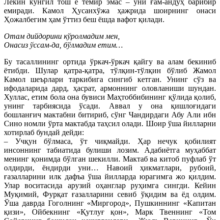
Лекин кўнгил тош ё темир эмас – уни ғам-андуҳ барибир
емиради. Камол Ҳусанхўжа ҳажрида шоирнинг онаси
Ҳожалбегим ҳам ўттиз беш ёшда вафот қилади.
Отам дийдорини кўролмадим мен,
Онасиз ўссам-да, бўлмадим етим…
Бу тасаллининг ортида ўркач-ўркач қайгу ва алам бекиниб
ётибди. Шулар қатра-қатра, тўлқин-тўлқин бўлиб Жамол
Камол шеърлари таркибига сингиб кетган. Унинг сўз ва
ифодаларида дард, ҳасрат, армоннинг оловланиши шундан.
Хуллас, етим бола она бувиси Маҳтоббибининг қўлида қолиб,
унинг тарбиясида ўсади. Аввал у она қишлоғидаги
бошланғич мактабни битириб, сўнг Чандирдаги Абу Али ибн
Сино номли ўрта мактабда таҳсил олади. Шоир ўша йилларни
хотирлаб бундай дейди:
– Учқун бўлмаса, ўт чиқмайди. Ҳар нечук қобилият
инсоннинг табиатида булиши лозим. Адабиётга муҳаббат
менинг қонимда бўлган шекилли. Мактаб ва китоб пуфлаб ўт
олдирди, ёндирди уни… Навоий ҳикматлари, рубоий,
ғазалларини илк дафъа ўша йилларда юрагимга жо қилдим.
Улар воситасида арузий оҳанглар руҳимга сингди. Кейин
Муқимий, Фурқат ғазалларини севиб ўқидим ва ёд олдим.
Ўша даврда Гоголнинг «Миргород», Пушкиннинг «Капитан
қизи», Ойбекнинг «Қутлуғ қон», Марк Твеннинг «Том