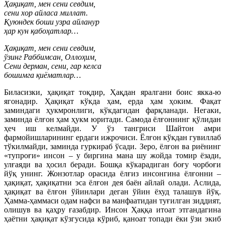
Ҳақиқат, мен сени севдим,
сени хор айласа миллат.
Қуюндек боши узра айланур
ҳар кун қабоҳатлар…
Ҳақиқат, мен сени севдим,
ўзинг Раббимсан, Оллоҳим,
Сени дерман, сени, гар келса
бошимга қиёматлар…
Биласизки, ҳақиқат тоқдир, Ҳақдан яралгани боис якка-ю
ягонадир. Ҳақиқат кўкда ҳам, ерда ҳам ҳоким. Фақат
заминдаги ҳукмронлиги, кўкдагидан фарқланади. Негаки,
заминда ёлғон ҳам ҳукм юритади. Самода ёлғоннинг қўлидан
ҳеч иш келмайди. У ўз тангриси Шайтон амри
фармойишларининг ердаги ижрочиси. Ёлғон кўкдан гувиллаб
тўкилмайди, заминда гуркираб ўсади. Зеро, ёлғон ва риёнинг
«тупроғи» инсон – у биргина мана шу жойда томир ёзади,
улғаяди ва ҳосил беради. Бошқа кўкарадиган боғу чорбоғи
йўқ унинг. Жонзотлар орасида ёлғиз инсонгина ёлғонни –
ҳақиқат, ҳақиқатни эса ёлғон дея баён айлай олади. Аслида,
ҳақиқат ва ёлғон ўйинлари деган ўйин ёхуд талашув йўқ.
Ҳамма-ҳаммаси одам нафси ва манфаатидан туғилган зиддият,
олишув ва қаҳру ғазабдир. Инсон Ҳаққа итоат этгандагина
ҳаётни ҳақиқат кўзгусида кўриб, қаноат топади ёки ўзи экиб