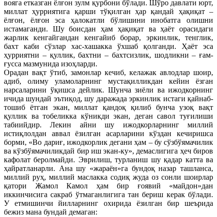
вояга етказган ёлғон зулм қурбони бўлади. Шўро давлати юрт,
миллат ҳурриятига қарши тўқилган ҳар қандай ҳақиқат –
ёлғон, ёлғон эса ҳалокатли бўлишини инобатга олишни
истамаганди. Шу боисдан ҳам ҳақиқат ва ҳаёт орасидаги
жарлик кенгайгандан кенгайиб борар, эркинлик, тенглик,
бахт каби сўзлар хас-хашакка ўхшаб қолганди. Ҳаёт эса
ҳурриятни – қуллик, бахтни – бахтсизлик, шодликни – ғам-
ғусса мазмунида изоҳларди.
Орадан вақт ўтиб, замонлар кечиб, келажак авлодлар шоир,
адиб, олиму уламоларнинг мустақилликдан кейин ёзган
нарсаларини ўқишса дейлик. Шунча зиёли ва ижодкорнинг
ичида шундай эътиқод, шу даражада эркинлик истаги қайнаб-
тошиб ётган экан, миллат қандоқ қилиб бунча узоқ вақт
қуллик ва тобеликка кўникди экан, деган савол туғилиши
табиийдир. Лекин айни шу ижодкорларнинг миллий
истиқлолдан аввал ёзилган асарларини кўздан кечиришса
борми, «Во дариғ, ижодкорлик дегани ҳам – бу сўзбўямачилик
ва кўзбўямачиликдай бир иш экан-ку», демаслигига ҳеч биров
кафолат беролмайди. Эврилиш, турланиш шу қадар катта ва
ҳайратланарли. Ана шу «жараён»га бундоқ назар ташланса,
миллий руҳ, миллий маслакка содиқ жуда оз сонли шоирлар
қатори Жамол Камол ҳам бир ғоявий «майдон»дан
иккинчисига сакраб ўтмаганлигига тан бериш керак бўлади.
У етмишинчи йилларнинг охирида ёзилган бир шеърида
бежиз мана бундай демаган: