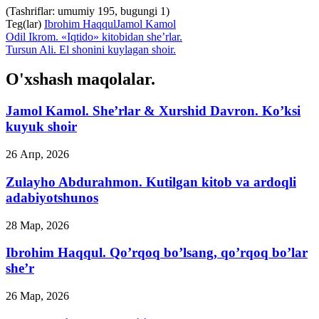
(Tashriflar: umumiy 195, bugungi 1)
Teg(lar)
Ibrohim Haqqul
Jamol Kamol
Odil Ikrom. «Iqtido» kitobidan she’rlar.
Tursun Ali. El shonini kuylagan shoir.
O'xshash maqolalar.
Jamol Kamol. She’rlar & Xurshid Davron. Ko’ksi
kuyuk shoir
26 Апр, 2026
Zulayho Abdurahmon. Kutilgan kitob va ardoqli
adabiyotshunos
28 Мар, 2026
Ibrohim Haqqul. Qo’rqoq bo’lsang, qo’rqoq bo’lar
she’r
26 Мар, 2026