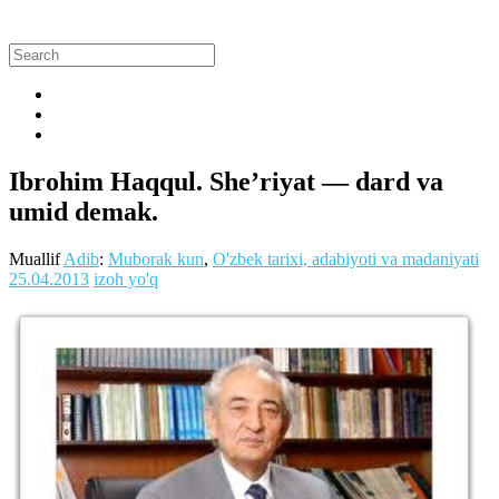
Ibrohim Haqqul. She’riyat — dard va
umid demak.
Muallif
Adib
:
Muborak kun
,
O'zbek tarixi, adabiyoti va madaniyati
25.04.2013
izoh yo'q