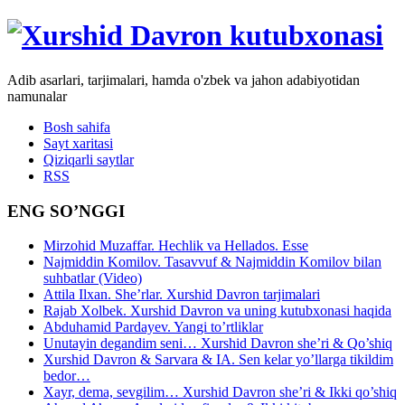
Adib asarlari, tarjimalari, hamda o'zbek va jahon adabiyotidan
namunalar
Bosh sahifa
Sayt xaritasi
Qiziqarli saytlar
RSS
ENG SO’NGGI
Mirzohid Muzaffar. Hechlik va Hellados. Esse
Najmiddin Komilov. Tasavvuf & Najmiddin Komilov bilan
suhbatlar (Video)
Attila Ilxan. She’rlar. Xurshid Davron tarjimalari
Rajab Xolbek. Xurshid Davron va uning kutubxonasi haqida
Abduhamid Pardayev. Yangi to’rtliklar
Unutayin degandim seni… Xurshid Davron she’ri & Qo’shiq
Xurshid Davron & Sarvara & IA. Sen kelar yo’llarga tikildim
bedor…
Xayr, dema, sevgilim… Xurshid Davron she’ri & Ikki qo’shiq