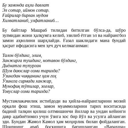
Бу замонда аҳли давлат
Эл сотар, иймон сотар.
Ғайрилар бирлан мудом
Хилватланиб, улфатланиб…
Бу байтлар Машраб тилидан битилган бўлса-да, шўро
зулмидан жони ҳалқумга келиб, эзилиб ётган эл ва найрангбоз
замон аҳволини шарҳлайди. Ғазал шаклидаги мана бундай
ҳасрат ифодасига мен ҳеч дуч келмаганман:
Талон бўлдинг, элим,
Занжирга тушдинг, нотавон бўлдинг,
Диёнатга тупурган
Шум даюслар озми тарихда?
Ўзингдан чиққанинг ҳам гоҳ
Ўзингга сирмади ханжар,
Мунофиқ тўтилар, зоғлар,
Товуслар озми тарихда?
Мустамлакачилик истибдоди ва ҳийла-найрангларини мозий
орқали фош этиш, замон муаммоларини тарих воситасида
бадиий талқин қилиш олтмишинчи йиллар ва ундан кейинги
давр адабиётимиз учун ўзига хос бир йўл ва усулга айланган
эди. Бундан Жамол Камол ҳам моҳирлик билан фойдаланган.
Шоирнинг араб босқинига бағишланган «Варахша»