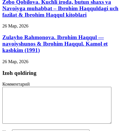
Zebo Qobilova. Kuchli iroda, butun shaxs va
Navoiyga muhabbat – Ibrohim Haqquldagi uch
fazilat & Ibrohim Haqqul kitoblari
26 Мар, 2026
Zulayho Rahmonova. Ibrohim Haqqul —
navoiyshunos & Ibrohim Haqqul. Kamol et
kasbkim (1991)
26 Мар, 2026
Izoh qoldiring
Комментарий