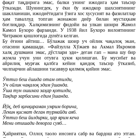
фақат тақдирига эмас, балки унинг ижодига ҳам таъсир
ўтказади. Шунингдек, у ёки бу ижодкор шахсиятининг
шаклланиши, ижодиётидаги ўзига хос хусусият ва фазилатлар
ҳам таваллуд топган жонажон диёр билан мустаҳкам
боғлиқдир. Халқимизнинг фидойи ва улкан шоири Жамол
Камол Бухоро фарзанди. У 1938 йил Бухоро вилоятининг
Читракон қишлоғида дунёга келган.
Бу ёғини айтиш… Бўлажак шоир уч ойлик чақалоқ экан,
отасини қамашади. «Файзулла Хўжаев ва Акмал Икромов
халқ душмани эмас, дўстлари эди» деган гап – мана шу бир
жумла учун уни отувга ҳукм қилишган. Бу мусибат ва
айрилиқ мурғак қалбга кейин қандоқ таъсир ўтказиб,
чилпарчин айлашини тасаввур қилмоқ қийин эмас.
Ўттиз беш ёшида отам отилди,
Уч ойлик чақалоқ эдим ўшанда.
Ўша тун ошимга заҳар қотилди,
Тақдир зарбасини едим ўшанда.
Йўқ, деб қичқираман умрим борича,
Лекин қисмат деган турмайди аяб.
Ўттиз беш йилдирки, ҳар ярим кеча
Мени отишади деворга суяб…
Ҳайриятки, Оллоҳ таоло инсонга сабр ва бардош ато этган.