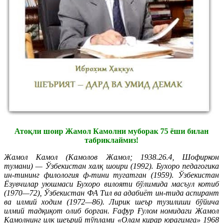
Атоқли шоир Жамол Камолни муборак 75 ёши билан
табриклаймиз!
Жамол Камол (Камолов Жамол; 1938.26.4, Шофиркон
тумани) — Ўзбекистан халқ шоири (1992). Бухоро педагогика
ин-тининг филология ф-тини тугатган (1959). Ўзбекистан
Ёзувчилар уюшмаси Бухоро вилояти бўлимида масъул котиб
(1970—72), Ўзбекистан ФА Тил ва адабиёт ин-тида аспирант
ва илмий ходим (1972—86). Лирик шеър тузилиши бўйича
илмий тадқиқот олиб борган. Faфур Ғулом номидаги Жамол
Камолнинг илк шеърий тўплами «Олам кирар юрагимга» 1968