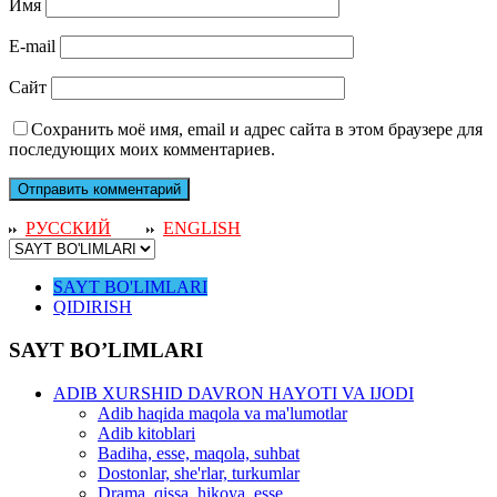
Имя
E-mail
Сайт
Сохранить моё имя, email и адрес сайта в этом браузере для
последующих моих комментариев.
РУССКИЙ
ENGLISH
SAYT BO'LIMLARI
QIDIRISH
SAYT BO’LIMLARI
ADIB XURSHID DAVRON HAYOTI VA IJODI
Adib haqida maqola va ma'lumotlar
Adib kitoblari
Badiha, esse, maqola, suhbat
Dostonlar, she'rlar, turkumlar
Drama, qissa, hikoya, esse