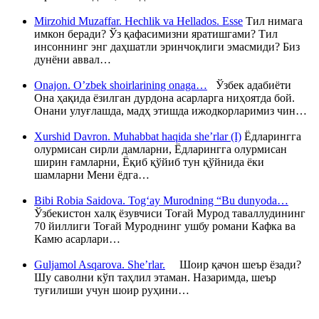
Mirzohid Muzaffar. Hechlik va Hellados. Esse
Тил нимага
имкон беради? Ўз қафасимизни яратишгами? Тил
инсоннинг энг даҳшатли эринчоқлиги эмасмиди? Биз
дунёни аввал…
Onajon. O’zbek shoirlarining onaga…
Ўзбек адабиёти
Она ҳақида ёзилган дурдона асарларга ниҳоятда бой.
Онани улуғлашда, мадҳ этишда ижодкорларимиз чин…
Xurshid Davron. Muhabbat haqida she’rlar (I)
Ёдларингга
олурмисан сирли дамларни, Ёдларингга олурмисан
ширин ғамларни, Ёқиб қўйиб тун қўйнида ёки
шамларни Мени ёдга…
Bibi Robia Saidova. Tog‘ay Murodning “Bu dunyoda…
Ўзбекистон халқ ёзувчиси Тоғай Мурод таваллудининг
70 йиллиги Тоғай Муроднинг ушбу романи Кафка ва
Камю асарлари…
Guljamol Asqarova. She’rlar.
Шоир қачон шеър ёзади?
Шу саволни кўп таҳлил этаман. Назаримда, шеър
туғилиши учун шоир руҳини…