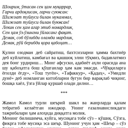
Шоирим, ўтасан сен ҳам муқаррар,
Гарчи ардоқлисан, гарчи суюксан:
Шижоат туйғуси билан мукаммал,
Шижоат туйғуси билан буюксан!
Лекин сен ҳам агар этиб номардлик,
Сен ҳам ўз-ўзингни ўйласанг фақат.
Демак, соб бўлибди оламда мардлик,
Демак, рўй берибди қора қабоҳат…
Қулни озодман деб сайратиш, бахтсизларни ҳамма бахтиёр
деб куйлатиш, камбағал ва қашшоқ элни тўқмиз, бадавлатмиз
дея бонг урдириш… Минг афсуски, адабиёт аҳли орасида ана
шу қабоҳатга бош қўшганлар ҳам кам эмасди. «Чўққиларга
ёғилди ёғду», «Тош туғён», «Тафаккур», «Қадаҳ», «Умидли
дунё» деб номланган китобларни бугун бир варақлаб чиқинг,
бошқа хаёл, ўзга ўйлар қуршаб олади дилни…
***
Жамол Камол турли шеърий шакл ва жанрларда қалам
тебратиб келаётган ижодкор. Унинг ғазалнависликдаги
тажрибалари ҳам алоҳида диққатга молик.
Менинг билишимча, куйга, мусиқага тобе сўз – қўшиқ. Сўзга,
фикрга тобе мусиқа эса шеър. Шунинг учун ҳам «Шеър – сўз