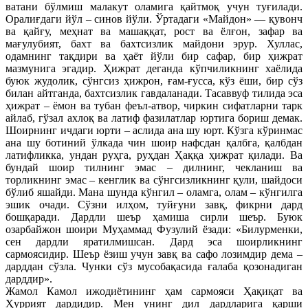
ватани бўлмиш малакут оламига қайтмоқ учун туғилади.
Оралиғдаги йўл – синов йўли. Ўртадаги «Майдон» — қувонч
ва қайғу, меҳнат ва машаққат, рост ва ёлғон, зафар ва
мағулубият, бахт ва бахтсизлик майдони эрур. Хуллас,
одамнинг тақдири ва ҳаёт йўли бир сафар, бир ҳижрат
мазмунига эгадир. Ҳижрат деганда кўпчиликнинг хаёлида
буюк жудолик, сўнгсиз ҳижрон, ғам-ғусса, кўз ёши, бир сўз
билан айтганда, бахтсизлик гавдаланади. Тасаввуф тилида эса
ҳижрат – ёмон ва тубан феъл-атвор, чиркин сифатларни тарк
айлаб, гўзал ахлоқ ва латиф фазилатлар юртига бориш демак.
Шоирнинг ичдаги юрти – аслида ана шу юрт. Кўзга кўринмас
ана шу ботиний ўлкада чин шоир нафсдан қалбга, қалбдан
латифликка, ундан руҳга, руҳдан Ҳаққа ҳижрат қилади. Ва
бундай шоир тилнинг эмас – дилнинг, чекланиш ва
торликнинг эмас – кенглик ва сўнгсизликнинг қули, шайдоси
бўлиб яшайди. Мана шунда кўнгил – оламга, олам – кўнгилга
эшик очади. Сўзни илҳом, туйғуни завқ, фикрни дард
бошқаради. Дардли шеър ҳамиша сирли шеър. Буюк
озарбайжон шоири Муҳаммад Фузулий ёзади: «Билурменки,
сен дардли яратилмишсан. Дард эса шоирликнинг
сармоясидир. Шеър ёзиш учун завқ ва сафо лозимдир дема –
дарддан сўзла. Чунки сўз мусобақасида ғалаба қозонадиган
дарддир».
Жамол Камол ижодиётининг ҳам сармояси Ҳақиқат ва
Ҳуррият дардидир. Мен унинг дил дардларига қарши