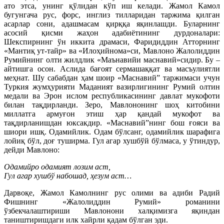
ато этса, унинг қўлидан кўп иш келади. Жамол Камол
бугунгача рус, форс, инглиз тилларидан таржима қилган
асарлар сони, адашмасам қирққа яқинлашди. Буларнинг
асосий қисми жаҳон адабиётининг дурдоналари:
Шекспирнинг ўн иккита драмаси, Фаридиддин Атторнинг
«Мантиқ ут-тайр» ва «Илоҳийнома»си, Мавлоно Жалолиддин
Румийнинг олти жилдлик «Маънавийи маснавий»сидир. Бу –
айтишга осон. Аслида бағоят сермашаққат ва масъулиятли
меҳнат. Шу сабабдан ҳам шоир «Маснавий” таржимаси учун
Туркия жумҳурияти Маданият вазирлигининг Румий олтин
медали ва Эрон ислом республикасининг давлат мукофоти
билан тақдирланди. Зеро, Мавлононинг шоҳ китобини
миллатга армуғон этиш ҳар қандай мукофот ва
тақдирланишдан юксакдир. «Маснавий”нинг бош ғояси ва
шиори ишқ. Одамийлик. Одам бўлсанг, одамийлик шарафига
лойиқ бўл, доғ туширма. Гул агар хушбўй бўлмаса, у ўтиндур,
дейди Мавлоно:
Одамийро одамият лозим аст,
Гул агар хушбў набошад, ҳезум аст…
Дарвоқе, Жамол Камолнинг рус олими ва адиби Радий
Фишнинг «Жалолиддин Румий» романини
ўзбекчалаштириши Мавлонони халқимизга яқиндан
таништиришдаги илк хайрли қадам бўлган эди.