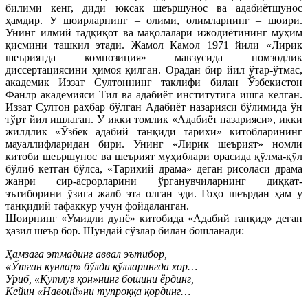
билими кенг, диди юксак шеършунос ва адабиётшунос
ҳамдир. У шоирларнинг – олими, олимларнинг – шоири.
Унинг илмий тадқиқот ва мақолалари ижодиётининг муҳим
қисмини ташкил этади. Жамол Камол 1971 йили «Лирик
шеъриятда композиция» мавзусида номзодлик
диссертациясини ҳимоя қилган. Орадан бир йил ўтар-ўтмас,
академик Иззат Султоннинг таклифи билан Ўзбекистон
Фанлр академияси Тил ва адабиёт институтига ишга келган.
Иззат Султон раҳбар бўлган Адабиёт назарияси бўлимида ўн
тўрт йил ишлаган. У икки томлик «Адабиёт назарияси», икки
жилдлик «Ўзбек адабий танқиди тарихи» китобларининг
мауаллифларидан бири. Унинг «Лирик шеърият» номли
китоби шеършунос ва шеърият муҳиблари орасида қўлма-қўл
бўлиб кетган бўлса, «Тарихий драма» деган рисоласи драма
жанри сир-асрорларини ўрганувчиларнинг диққат-
эътиборини ўзига жалб эта олган эди. Гоҳо шеърдан ҳам у
танқидий тафаккур учун фойдаланган.
Шоирнинг «Умидли дунё» китобида «Адабий танқид» деган
ҳазил шеър бор. Шундай сўзлар билан бошланади:
Ҳамзага этмадинг аввал эътибор,
«Ўтган кунлар» бўлди қўлларингда хор…
Уриб, «Қутлуғ қон»нинг бошини ёрдинг,
Кейин «Навоий»ни тупроққа қординг…