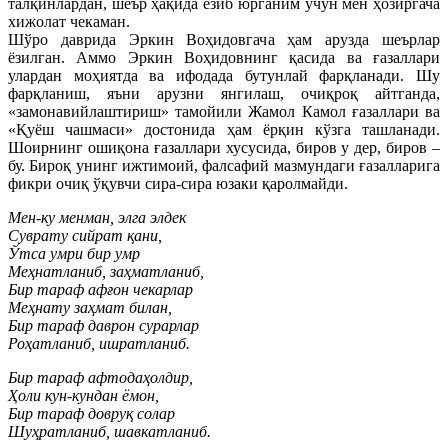
талқинлардан, шеър ҳақида ёзиб юрганим учун мен ҳозиргача
хижолат чекаман.
Шўро даврида Эркин Воҳидовгача ҳам арузда шеърлар
ёзилган. Аммо Эркин Воҳидовнинг қасида ва ғазаллари
улардан моҳиятда ва ифодада бутунлай фарқланади. Шу
фарқланиш, яъни арузни янгилаш, очиқроқ айтганда,
«замонавийлаштириш» тамойили Жамол Камол ғазаллари ва
«Қуёш чашмаси» достонида ҳам ёрқин кўзга ташланади.
Шоирнинг ошиқона ғазаллари хусусида, биров у дер, биров –
бу. Бироқ унинг ижтимоий, фалсафий мазмундаги ғазалларига
фикри очиқ ўқувчи сира-сира юзаки қаролмайди.
Мен-ку менман, элга элдек
Суврату сийрат қани,
Ўтса умри бир умр
Меҳнатланиб, заҳматланиб,
Бир тараф афғон чекарлар
Меҳнату заҳмат билан,
Бир тараф даврон сурарлар
Роҳатланиб, ишратланиб.
Бир тараф афтодаҳолдир,
Ҳоли кун-кундан ёмон,
Бир тараф довруқ солар
Шуҳратланиб, шавкатланиб.