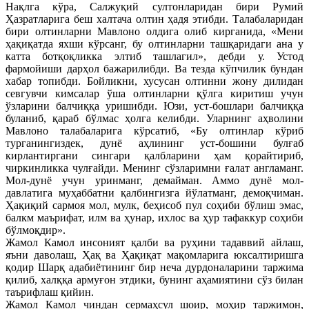
Нақлга кўра, Салжуқий султонларидан бири Румий
Ҳазратларига беш халтача олтин ҳадя этибди. Талабаларидан
бири олтинларни Мавлоно олдига олиб кирганида, «Мени
ҳақиқатда яхши кўрсанг, бу олтинларни ташқаридаги ана у
катта ботқоқликка элтиб ташлагил», дебди у. Устод
фармойиши дарҳол бажарилибди. Ва тезда кўпчилик бундан
хабар топибди. Бойликни, хусусан олтинни жону дилидан
севгувчи кимсалар ўша олтинларни қўлга киритиш учун
ўзларини балчиққа уришибди. Юзи, уст-бошлари балчиққа
буланиб, қараб бўлмас ҳолга келибди. Уларнинг аҳволини
Мавлоно талабаларига кўрсатиб, «Бу олтинлар кўриб
турганингиздек, дунё аҳлининг уст-бошини булғаб
кирлантиргани сингари қалбларини ҳам қорайтириб,
чиркинликка чулғайди. Менинг сўзларимни ғалат англаманг.
Мол-дунё учун уринманг, демайман. Аммо дунё мол-
давлатига муҳаббатни қалбингизга йўлатманг, демоқчиман.
Ҳақиқий сармоя мол, мулк, беҳисоб пул соҳиби бўлиш эмас,
балкм маърифат, илм ва ҳунар, ихлос ва ҳур тафаккур соҳиби
бўлмоқдир».
Жамол Камол инсоният қалби ва руҳини тадаввий айлаш,
яъни даволаш, Ҳақ ва Ҳақиқат мақомларига юксалтиришга
қодир Шарқ адабиётининг бир неча дурдоналарини таржима
қилиб, халққа армуғон этдики, бунинг аҳамиятини сўз билан
таърифлаш қийин.
Жамол Камол чиндан сермаҳсул шоир, моҳир таржимон,