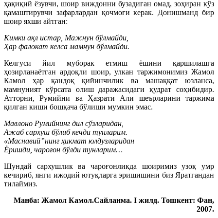
ҳақиқий ёзувчи, шоир виждонни бузадиган омад, зоҳиран кўз
қамаштирувчи зафарлардан қочмоғи керак. Донишманд бир
шоир яхши айтган:
Кимки ақл истар, Мажнун бўлмайди,
Ҳар фалокат келса мамнун бўлмайди.
Келгуси йил муборак етмиш ёшини қаршилашга
ҳозирланаётган ардоқли шоир, улкан таржимонимиз Жамол
Камол ҳар қандоқ қийинчилик ва машаққат юзланса,
мамнуният кўрсата олиш даражасидаги қудрат соҳибидир.
Атторни, Румийни ва Ҳазрати Али шеърларини таржима
қилган киши бошқача бўлиши мумкин эмас.
Мавлоно Румийнинг дил сўзларидан,
Ажаб сархуш бўлиб кечди тунларим.
«Маснавий”нинг ҳикмат юлдузларидан
Ёришди, чароғон бўлди тунларим…
Шундай сархушлик ва чароғонликда шоиримиз узоқ умр
кечириб, янги ижодий ютуқларга эришишини биз Яратгандан
тилаймиз.
Манба: Жамол Камол.Сайланма. I жилд. Тошкент: Фан,
2007.