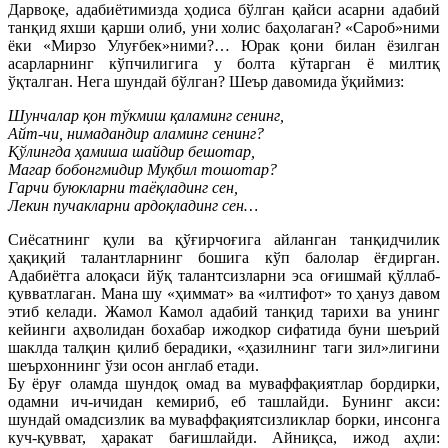
Дарвоқе, адабиётимизда ҳодиса бўлган қайси асарни адабий
танқид яхши қарши олиб, уни холис баҳолаган? «Сароб»ними
ёки «Мирзо Улуғбек»ними?… Юрак қони билан ёзилган
асарларнинг кўпчилигига у болта кўтарган ё милтиқ
ўқталган. Нега шундай бўлган? Шеър давомида ўқиймиз:
Шунчалар қон тўкмиш қаламинг сенинг,
Айт-чи, нимадандир аламинг сенинг?
Қўлингда ҳамиша шайдир бешотар,
Магар бобонгмидир Муқбил тошотар?
Гарчи буюкларни таёқладинг сен,
Лекин пучакларни ардоқладинг сен…
Сиёсатнинг қули ва қўғирчоғига айланган танқидчилик
ҳақиқий талантларнинг бошига кўп балолар ёғдирган.
Адабиётга алоқаси йўқ талантсизларни эса оғишмай қўллаб-
қувватлаган. Мана шу «ҳиммат» ва «илтифот» то ҳануз давом
этиб келади. Жамол Камол адабий танқид тарихи ва унинг
кейинги аҳволидан бохабар ижодкор сифатида буни шеърий
шаклда талқин қилиб берадики, «ҳазилнинг таги зил»лигини
шеърхоннинг ўзи осон англаб етади.
Бу ёруғ оламда шундоқ омад ва муваффақиятлар бордирки,
одамни ич-ичидан кемириб, еб ташлайди. Бунинг акси:
шундай омадсизлик ва муваффақиятсизликлар борки, инсонга
куч-қувват, ҳаракат бағишлайди. Айниқса, ижод аҳли: