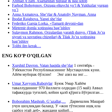
Ahmad A’zam. Asarlaridan fiqralar & Ikki kitob
Farhod Bobojonov. Orzuga eltuvchi yo‘l & Yulduzlar yurgan
yo`l
Anna Axmatova. She’rlar & Anatoliy Nayman. Anna
Ibodat Rajabova. Yangi she’rlar
Federiko Garsia Lorka. «Tamarit devoni»dan
Mirtemir domla xotirasiga bag’ishlov
Sulaymon Rahmon. Orzulardan yaratdi dunyo. (Tilak Jo’ra
siyrati va suvratiga chizgilar) & Tilak Jo’ra xotirasiga
bag’ishlov
Tolibi ilm kerak…
ENG KO’P O’QILGAN
Xurshid Davron. Vatan haqida she’rlar
1 сентябрь -
Ўзбекистон Республикасининг Мустақиллик куни.
Айём муборак бўлсин! Энг азиз ва энг…
Umar Xayyom.Ruboiylar
Буюк Умар Хайём
таваллудининг 970 йиллиги олдидан (15 май) Аввал
тафаккурда туғилиб, кейин қалб қўрига йўғрилган…
Boborahim Mashrab. G’azallar,…
Дарвешлик Машраб
учун шоҳликдан баланд. У «жон тўтисини ишқ ила
сарбоз этай деб», жандани кийиб…