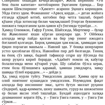
Сойернинг бошидан кечирганлари», Жюль Верннинг «Ўн
беш ёшли капитан» китобларини ўқиганим ёдимда… Бир
оқшом Шекспирнинг «Ҳамлет» асарини ўқишга киришдим.
Уйда ёлғиз эдим. Фожианинг «Арвоҳ кирди…» деган жойига
етганда қўрқиб кетиб, китобни бир четга ташлаб, бориб
қўшни уйда хотинлар билан чақчақлашиб ўтирган бувимнинг
пинжига тиқилганим ҳали-ҳамон кўз ўнгимда турибди…».
Ҳамид Олимжон, Ғафур Ғулом, Шайхзода, Миртемир – булар
ёш Жамолнинг яхши кўрган шоирлари эди. У Ойбекка
алоҳида меҳр пайдо қилган ва бир умр унинг ижодига
боғланиб қолганди. Бироқ ҳаммадан ҳам юксак, ҳаммадан ҳам
ёрқин порлаган машъала – Навоий эди. У бошқа шоирларни
устоз ҳисоблаган бўлса, Навоийни пир деб билганди. Тиниқ
ва ёниқ сўз завқи, бадиий тафаккур сеҳри шу йўсинда ёш
шоир руҳига кириб борарди. «Адабиёт номли оқ кабутар
болалигимда мени кўтариб учди. Шу сабабли бўлса керак,
етим бола бўлишимга қарамай, ҳамиша умидларга, завқу
шавққа тўлиб юрардим…» – дейди у.
Ҳа, умид нурли туйғу. Умидсизлик даҳшат. Ҳамма орзу ва
олий ниятнинг кушандаси умидсизлик. Ноумидлик фақат
алоҳида бир инсоннинг эмас, ҳатто бутун миллат руҳини
сўндириб, қадр-қиммати, шону шавкати, ғурур ва шижоатини
ер билан яксон этиб ташлайди. Бундай аҳволдаги халққа
душманнинг кераги йўқ, у – ўзига ўзига ғаним, у – ўзига ўзи
гўрков…