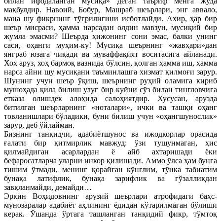
билан ифодаланган мусиқа» деган таъриф менга жуда
мақбулдир. Навоий, Бобур, Машраб шеърлари, энг аввало,
мана шу фикрнинг тўғрилигини исботлайди. Ахир, ҳар бир
шеър мисраси, ҳамма нарсадан олдин мавзун, мусиқий бир
жумла эмасми? Шеърда ҳижонинг сони эмас, балки унинг
саси, оҳанги муҳим-ку! Мусиқа шеърнинг «жавҳари»дан
янграб юзага чиқади ва муваффақият воситасига айланади.
Хоҳ аруз, хоҳ бармоқ вазнида бўлсин, қолган ҳамма иш, ҳамма
нарса айни шу мусиқани таъминлашга хизмат қилмоғи зарур.
Шунинг учун шеър ўқиш, шеърнинг руҳий оламига кириб
мушоҳада қила билиш улуғ бир куйни сўз билан тингловчига
етказа олишдек алоҳида салоҳиятдир. Хусусан, арузда
битилган шеърларнинг «ноталари», ички ва ташқи оҳанг
товланишлари бўладики, буни билиш учун «оҳангшунослик»
зарур, деб ўйлайман.
Бизнинг танқидчи, адабиётшунос ва ижодкорлар орасида
ғалати бир қитмирлик мавжуд: ўзи тушунмаган, ҳис
қилмайдиган асарлардан ё айб ахтаришади ёки
бефаросатларча уларни инкор қилишади. Аммо ўлса ҳам бунга
тишим ўтмади, менинг қорайган кўнглим, тўнка табиатим
бунақа латифлик, бунақа зарифлик ва гўзалликдан
завқланмайди, демайди…
Эркин Воҳидовнинг арузий шеърлари атрофидаги баҳс-
мунозаралар адабиёт аҳлининг ёдидан кўтарилмаган бўлиши
керак. Ўшанда ўртага ташланган танқидий фикр, тўмтоқ