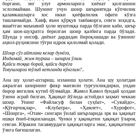
боргани, энг улуғ армонларига хиёнат қилганини
эслолмайман. Шунинг учун шоир шеъриятида кўпчилик
қаламкашларга хос икки қиёфалилик офати кўзга
ташланмайди. Хавф, яъни қўрқув тавбакорга, севги зоҳидга,
яшаётган маънавий ҳоли муштоққа парда бўлгани каби, шеър
ҳам шон-шуҳратга берилган шоир қалбига парда бўлади.
Шунда у инсоф, диёнат дардидан йироқлашади ва ўзининг
аҳвол-руҳиясини тўғри идрок қилолмай қолади.
Шоир сўз айтгани келар дунёга,
Индамай, жим туриш – шоирга ўлим.
Қайси тоққа борай, қайси дарёга
Товушларга тўлиб кетганда кўнглим?..
Ана шу ҳолат-ахтариш, изланиш ҳолати. Ана шу ҳолатдан
ажралган шоирнинг фикр манзили турғунликдирки, ундан
бирор янгилик кутиб бўлмайди. Жамол Камол бундай ҳолдан
ўзини асрай билган, Ҳақиқат йўлида астойдил заҳмат чеккан
шоир. Унинг «Файласуф билан суҳбат», «Сувайдо»,
«Қўғирчоқлар», «Клубатра», «Ҳамлет», «Хурофот»,
«Шоирга», «Отам» сингари ўнлаб шеърларида эрк ва ҳақиқат
ишқи ёниб-ёлқинланади. Чунки у ҳақиқатни ҳақиқат ўлароқ
севган. Юракни тасаввурдаги ҳақиқатларга эмас, ҳақиқатнинг
ўзига бағишлаган.