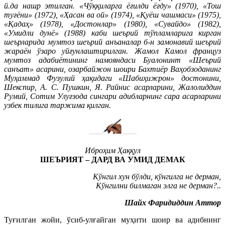
й.да нашр этилган. «Чўққиларга ёғилди ёғду» (1970), «Тош
туғёни» (1972), «Ҳасан ва ой» (1974), «Қуёш чашмаси» (1975),
«Қадаҳ» (1978), «Достонлар» (1980), «Сувайдо» (1982),
«Умидли дунё» (1988) каби шеърий тўпламларига кирган
шеърларида мумтоз шеърий анъаналар б-н замонавий шеърий
жараён ўзаро уйғунлаштирилган. Жамол Камол француз
мумтоз адабиётининг намояндаси Буалонинт «Шеърий
санъат» асарини, озарбайжон шоири Бахтиёр Ваҳобзоданинг
Муҳаммад Фузулий ҳақидаги «Шабиҳижрон» достонини,
Шекспир, А. С. Пушкин, Я. Райнис асарларини, Жалолиддин
Румий, Сотим Улуғзода сингари адибларнинг сара асарларини
узбек тилига таржима қилган.
Иброҳим Ҳаққул
ШЕЪРИЯТ – ДАРД ВА УМИД ДЕМАК
Кўнгил хун бўлди, кўнгилга не дерман,
Кўнгилни билмаган элга не дерман?..
Шайх Фаридиддин Аттор
Туғилган жойи, ўсиб-улғайган муҳити шоир ва адибнинг