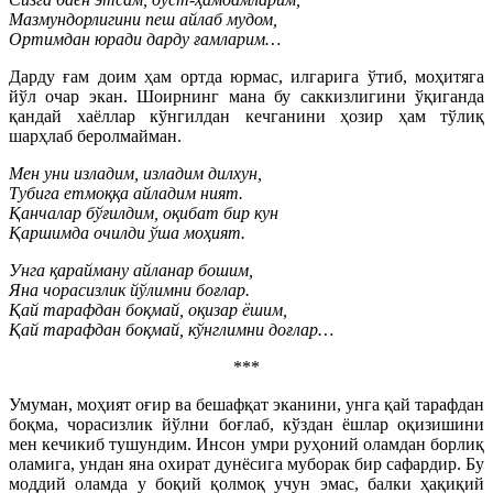
Мазмундорлигини пеш айлаб мудом,
Ортимдан юради дарду ғамларим…
Дарду ғам доим ҳам ортда юрмас, илгарига ўтиб, моҳитяга
йўл очар экан. Шоирнинг мана бу саккизлигини ўқиганда
қандай хаёллар кўнгилдан кечганини ҳозир ҳам тўлиқ
шарҳлаб беролмайман.
Мен уни изладим, изладим дилхун,
Тубига етмоққа айладим ният.
Қанчалар бўғилдим, оқибат бир кун
Қаршимда очилди ўша моҳият.
Унга қарайману айланар бошим,
Яна чорасизлик йўлимни боғлар.
Қай тарафдан боқмай, оқизар ёшим,
Қай тарафдан боқмай, кўнглимни доғлар…
***
Умуман, моҳият оғир ва бешафқат эканини, унга қай тарафдан
боқма, чорасизлик йўлни боғлаб, кўздан ёшлар оқизишини
мен кечикиб тушундим. Инсон умри руҳоний оламдан борлиқ
оламига, ундан яна охират дунёсига муборак бир сафардир. Бу
моддий оламда у боқий қолмоқ учун эмас, балки ҳақиқий