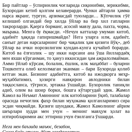
Бир пайтлар – ўспиринлик чоғларида сиқинибми, зерикибми,
Бухородан кетиб қолгим келаверарди. Чунки айтарли ҳамма
нарса якранг, турғун, арзимасдай туюларди… Кўпчилик гўё
келишиб олгандай бир хилда ўйлар ва бир хил гапларни
такрорларди. Қаерга борманг, асосий мавзу дала, пахта, чорва,
маърака. Менга бу ёқмасди. «Нечун катталар умуман китоб,
адабиёт ҳақида гапиришмайди? Нега уларга илм, адабиёт,
санъат деган нарсаларнинг бир чақалик ҳам қизиғи йўқ», деб
ўйлар ва ички норозилигим кундан-кунга кучайиб борарди.
Китоб ва ёлғизлик – шу икки нарсани ана ўша йиллардаёқ
мен яхши кўрганман, то ҳануз иккисидан ҳам ажралолмайман.
Аммо ўйлаб кўрсам, болалик, ёшлик, илк маҳаббат – буларни
Тошкентга олиб келолмаган эканман – бари Бухорода қолиб
кетган экан. Бизнинг адабиётга, китоб ва ижодкорга меҳр-
муҳаббатимиз, ҳозирги навқирон авлодники билан
таққосланса, тўғриси, эртакка ўхшайди. Бухоролик таниқли
адиб, олим ва шоир борки, бошга кўтаргудай эдик. Жамол
Камол ва Неъмат Аминнинг илк китобларини ўқиб, талабалар
орасида нечоғлик фахр билан муҳокама қилганларимиз сира
эсдан чиқмайди. Қизиғи шундаки, Жамол Камолнинг айрим
шеърлари худди мен учун – менинг мавҳум ҳолат ва
изтиробларимни акс эттириш учун ёзилганга ўхшарди.
Нега мен баъзида маъюс, безабон,
Сизга баён этсам, дўст-ҳамдамларим,