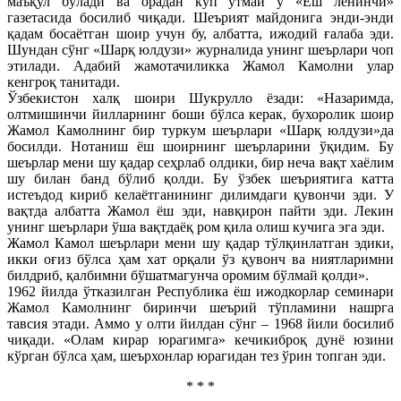
маъқул бўлади ва орадан кўп ўтмай у «Ёш ленинчи»
газетасида босилиб чиқади. Шеърият майдонига энди-энди
қадам босаётган шоир учун бу, албатта, ижодий ғалаба эди.
Шундан сўнг «Шарқ юлдузи» журналида унинг шеърлари чоп
этилади. Адабий жамотачиликка Жамол Камолни улар
кенгроқ танитади.
Ўзбекистон халқ шоири Шукрулло ёзади: «Назаримда,
олтмишинчи йилларнинг боши бўлса керак, бухоролик шоир
Жамол Камолнинг бир туркум шеърлари «Шарқ юлдузи»да
босилди. Нотаниш ёш шоирнинг шеърларини ўқидим. Бу
шеърлар мени шу қадар сеҳрлаб олдики, бир неча вақт хаёлим
шу билан банд бўлиб қолди. Бу ўзбек шеъриятига катта
истеъдод кириб келаётганининг дилимдаги қувончи эди. У
вақтда албатта Жамол ёш эди, навқирон пайти эди. Лекин
унинг шеърлари ўша вақтдаёқ ром қила олиш кучига эга эди.
Жамол Камол шеърлари мени шу қадар тўлқинлатган эдики,
икки оғиз бўлса ҳам хат орқали ўз қувонч ва ниятларимни
билдриб, қалбимни бўшатмагунча оромим бўлмай қолди».
1962 йилда ўтказилган Республика ёш ижодкорлар семинари
Жамол Камолнинг биринчи шеърий тўпламини нашрга
тавсия этади. Аммо у олти йилдан сўнг – 1968 йили босилиб
чиқади. «Олам кирар юрагимга» кечикиброқ дунё юзини
кўрган бўлса ҳам, шеърхонлар юрагидан тез ўрин топган эди.
* * *