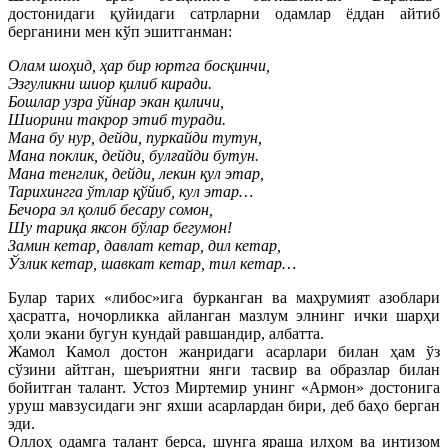
достонидаги қуйидаги сатрларни одамлар ёддан айтиб
берганини мен кўп эшитганман:
Олам шоҳид, ҳар бир юртга босқинчи,
Эзгуликни шиор қилиб киради.
Бошлар узра ўйнар экан қиличи,
Шиорини такрор этиб туради.
Мана бу нур, дейди, пуркайди тутун,
Мана поклик, дейди, булғайди бутун.
Мана тенглик, дейди, лекин қул этар,
Тарихингга ўтлар қўйиб, кул этар…
Бечора эл қолиб бесару сомон,
Шу тариқа яксон бўлар бегумон!
Замин кетар, давлат кетар, дил кетар,
Ўзлик кетар, шавкат кетар, тил кетар…
Булар тарих «либос»ига бурканган ва маҳрумият азоблари
ҳасратга, ночорликка айланган мазлум элнинг ички шарҳи
ҳоли экани бугун кундай равшандир, албатта.
Жамол Камол достон жанридаги асарлари билан ҳам ўз
сўзини айтган, шеъриятни янги тасвир ва образлар билан
бойитган талант. Устоз Миртемир унинг «Армон» достонига
уруш мавзусидаги энг яхши асарлардан бири, деб баҳо берган
эди.
Оллоҳ одамга талант берса, шунга яраша илҳом ва интизом