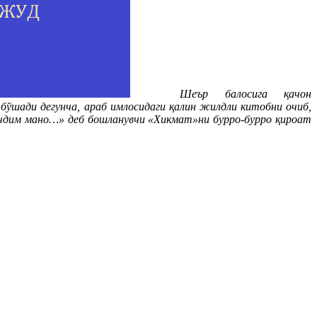
Шеър балосига қачон
 бўшади дегунча, араб имлосидаги қалин жилдли китобни очиб,
сочдим мано…» деб бошланувчи «Хикмат»ни бурро-бурро қироат