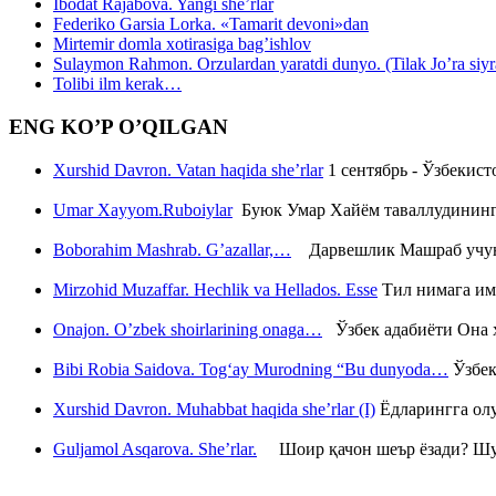
Ibodat Rajabova. Yangi she’rlar
Federiko Garsia Lorka. «Tamarit devoni»dan
Mirtemir domla xotirasiga bag’ishlov
Sulaymon Rahmon. Orzulardan yaratdi dunyo. (Tilak Jo’ra siyrati
Tolibi ilm kerak…
ENG KO’P O’QILGAN
Xurshid Davron. Vatan haqida she’rlar
1 сентябрь - Ўзбекис
Umar Xayyom.Ruboiylar
Буюк Умар Хайём таваллудининг 
Boborahim Mashrab. G’azallar,…
Дарвешлик Машраб учун ш
Mirzohid Muzaffar. Hechlik va Hellados. Esse
Тил нимага им
Onajon. O’zbek shoirlarining onaga…
Ўзбек адабиёти Она ҳ
Bibi Robia Saidova. Tog‘ay Murodning “Bu dunyoda…
Ўзбек
Xurshid Davron. Muhabbat haqida she’rlar (I)
Ёдларингга ол
Guljamol Asqarova. She’rlar.
Шоир қачон шеър ёзади? Шу с