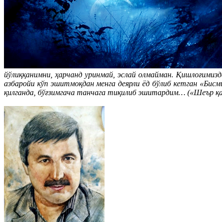
йўлиққанимни, ҳарчанд уринмай, эслай олмайман. Қишлоғимизд
азбаройи кўп эшитмоқдан менга деярли ёд бўлиб кетган «Бис
қилганда, бўғзимгача танчага тиқилиб эшитардим… («Шеър қа