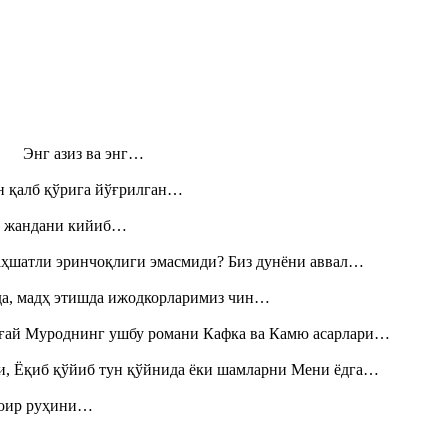
н! Энг азиз ва энг…
н қалб қўрига йўғрилган…
», жандани кийиб…
аҳшатли эринчоқлиги эмасмиди? Биз дунёни аввал…
шда, мадҳ этишда ижодкорларимиз чин…
Тоғай Муроднинг ушбу романи Кафка ва Камю асарлари…
и, Ёқиб қўйиб тун қўйнида ёки шамларни Мени ёдга…
шоир руҳини…