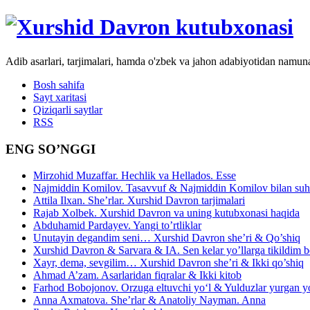
Adib asarlari, tarjimalari, hamda o'zbek va jahon adabiyotidan namun
Bosh sahifa
Sayt xaritasi
Qiziqarli saytlar
RSS
ENG SO’NGGI
Mirzohid Muzaffar. Hechlik va Hellados. Esse
Najmiddin Komilov. Tasavvuf & Najmiddin Komilov bilan suhb
Attila Ilxan. She’rlar. Xurshid Davron tarjimalari
Rajab Xolbek. Xurshid Davron va uning kutubxonasi haqida
Abduhamid Pardayev. Yangi to’rtliklar
Unutayin degandim seni… Xurshid Davron she’ri & Qo’shiq
Xurshid Davron & Sarvara & IA. Sen kelar yo’llarga tikildim
Xayr, dema, sevgilim… Xurshid Davron she’ri & Ikki qo’shiq
Ahmad A’zam. Asarlaridan fiqralar & Ikki kitob
Farhod Bobojonov. Orzuga eltuvchi yo‘l & Yulduzlar yurgan y
Anna Axmatova. She’rlar & Anatoliy Nayman. Anna