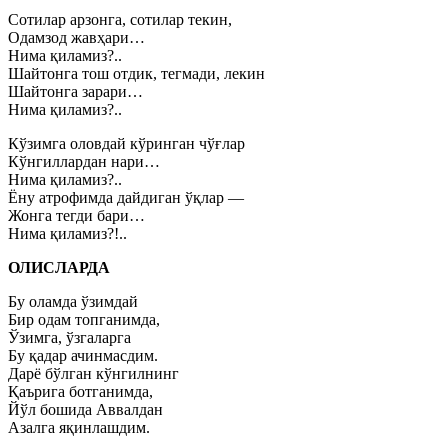
Сотилар арзонга, сотилар текин,
Одамзод жавҳари…
Нима қиламиз?..
Шайтонга тош отдик, тегмади, лекин
Шайтонга зарари…
Нима қиламиз?..
Кўзимга оловдай кўринган чўғлар
Кўнгиллардан нари…
Нима қиламиз?..
Ёну атрофимда дайдиган ўқлар —
Жонга тегди бари…
Нима қиламиз?!..
ОЛИСЛАРДА
Бу оламда ўзимдай
Бир одам топганимда,
Ўзимга, ўзгаларга
Бу қадар ачинмасдим.
Дарё бўлган кўнгилнинг
Қаърига ботганимда,
Йўл бошида Аввалдан
Азалга яқинлашдим.