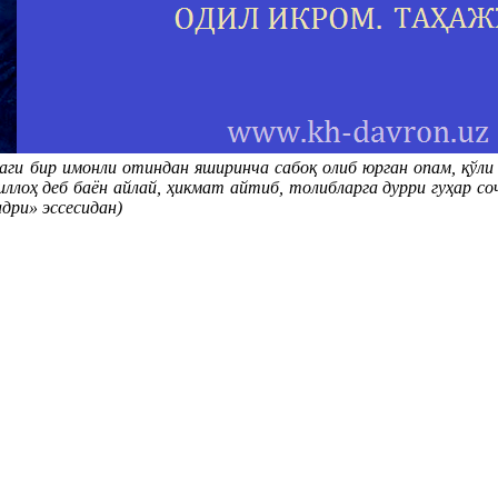
аги бир имонли отиндан яширинча сабоқ олиб юрган опам, қўли
миллоҳ деб баён айлай, ҳикмат айтиб, толибларга дурри гуҳар 
дри» эссесидан)