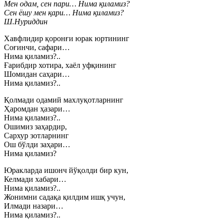
Мен одам, сен пари… Нима қиламиз?
Сен ёшу мен қари… Нима қиламиз?
Ш.Нуриддин
Хавфлидир қоронғи юрак юртининг
Соғинчи, сафари…
Нима қиламиз?..
Ғарибдир хотира, хаёл уфқининг
Шомидан саҳари…
Нима қиламиз?..
Қолмади одамий махлуқотларнинг
Ҳаромдан ҳазари…
Нима қиламиз?..
Ошимиз заҳардир,
Сархур зотларнинг
Ош бўлди заҳари…
Нима қиламиз?
Юракларда ишонч йўқолди бир кун,
Келмади хабари…
Нима қиламиз?..
Жонимни садақа қилдим ишқ учун,
Илмади назари…
Нима қиламиз?..