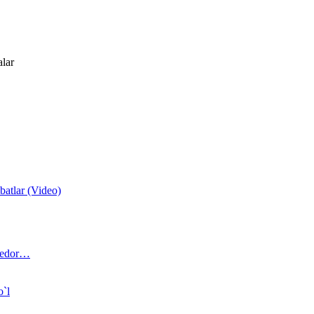
alar
atlar (Video)
 bedor…
o`l