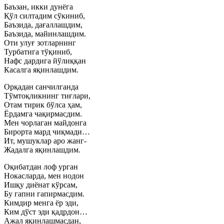
Баъзан, икки дунёга
Қўл силтадим сўкиниб,
Баъзида, дағаллашдим,
Баъзида, майинлашдим.
Оти улуғ зотларнинг
Турбатига тўқиниб,
Нафс дардига йўлиққан
Касалга яқинлашдим.
Орқадан санчилганда
Тўмтоқликнинг тиғлари,
Отам тирик бўлса ҳам,
Ёрдамга чақирмасдим.
Мен чорлаган майдонга
Бирорта мард чиқмади…
Ит, мушуклар аро жанг-
Жадалга яқинлашдим.
Оқибатдан лоф урган
Нокасларда, мен нодон
Ишқу диёнат кўрсам,
Бу гапни гапирмасдим.
Кимдир менга ёр эди,
Ким дўст эди қадрдон…
Ажал яқинлашмасдан,