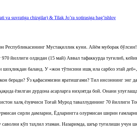
 va suvratiga chizgilar) & Tilak Jo’ra xotirasiga bag’ishlov
тон Республикасининг Мустақиллик куни. Айём муборак бўлси
970 йиллиги олдидан (15 май) Аввал тафаккурда туғилиб, кейи
оҳликдан баланд. У «жон тўтисини ишқ ила сарбоз этай деб
кон беради? Ўз қафасимизни яратишгами? Тил инсоннинг энг д
ақида ёзилган дурдона асарларга ниҳоятда бой. Онани улуғла
истон халқ ёзувчиси Тоғай Мурод таваллудининг 70 йиллиги 
урмисан сирли дамларни, Ёдларингга олурмисан ширин ғамларн
аволни кўп таҳлил этаман. Назаримда, шеър туғилиши учун 