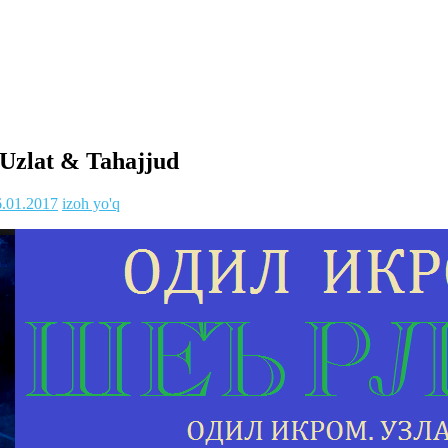
: Uzlat & Tahajjud
6.01.2017
izoh yo'q