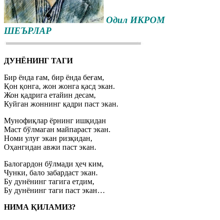
Одил ИКРОМ
ШЕЪРЛАР
ДУНЁНИНГ ТАГИ
Бир ёнда ғам, бир ёнда беғам,
Қон қонга, жон жонга қасд экан.
Жон қадрига етайин десам,
Куйган жоннинг қадри паст экан.
Мунофиқлар ёрнинг ишқидан
Маст бўлмаган майпараст экан.
Номи улуғ экан ризқидан,
Оҳангидан авжи паст экан.
Балогардон бўлмади ҳеч ким,
Чунки, бало забардаст экан.
Бу дунёнинг тагига етдим,
Бу дунёнинг таги паст экан…
НИМА ҚИЛАМИЗ?