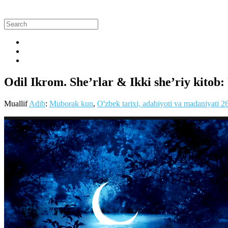
Odil Ikrom. She’rlar & Ikki she’riy kitob
Muallif
Adib
:
Muborak kun
,
O'zbek tarixi, adabiyoti va madaniyati
2