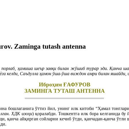
urov. Zaminga tutash antenna
и порлаб, ҳамиша шеър завқи билан жўшиб турар эди. Қанча ша
ёга келди, Саъдулла ҳамон ўша-ўша виждон амри билан яшайди, 
Иброҳим ҒАФУРОВ
ЗАМИНГА ТУТАШ АНТЕННА
а бошлаганига ўттиз йил, унинг илк китоби “Ҳамал тонглари
илган. ХДК изоҳи
) қоралабди. Тошкентга илк бора келганида бу
ўтди, қанча айқирган сойларни кечиб ўтди, қанчадан-қанча ўтли
ди.