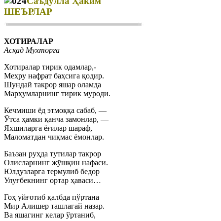
Саъдулла Ҳаким
ШЕЪРЛАР
ХОТИРАЛАР
Асқад Мухторга
Хотиралар тирик одамлар,-
Меҳру нафрат баҳсига қодир.
Шундай такрор яшар оламда
Марҳумларнинг тирик муроди.
Кечмиши ёд этмоққа сабаб, —
Ўтса ҳамки қанча замонлар, —
Яхшиларга ёғилар шараф,
Маломатдан чиқмас ёмонлар.
Баъзан руҳда тутилар такрор
Олисларнинг жўшқин нафаси.
Юлдузларга термулиб бедор
Улуғбекнинг ортар ҳаваси…
Гоҳ уйғотиб қалбда пўртана
Мир Алишер ташлагай назар.
Ва яшагинг келар ўртаниб,