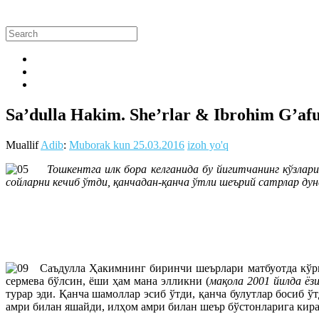
Sa’dulla Hakim. She’rlar & Ibrohim G’af
Muallif
Adib
:
Muborak kun
25.03.2016
izoh yo'q
Тошкентга илк бора келганида бу йигитчанинг кўзлар
сойларни кечиб ўтди, қанчадан-қанча ўтли шеърий сатрлар дун
Саъдулла Ҳакимнинг биринчи шеърлари матбуотда кўрин
сермева бўлсин, ёши ҳам мана элликни (
мақола 2001 йилда ёз
турар эди. Қанча шамоллар эсиб ўтди, қанча булутлар босиб 
амри билан яшайди, илҳом амри билан шеър бўстонларига кира