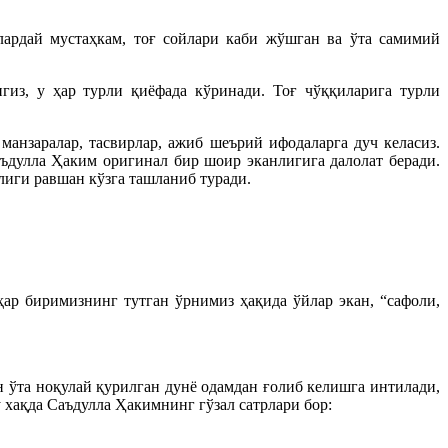
ялардай мустаҳкам, тоғ сойлари каби жўшган ва ўта самимий
гиз, у ҳар турли қиёфада кўринади. Тоғ чўққиларига турли
анзаралар, тасвирлар, ажиб шеърий ифодаларга дуч келасиз.
аъдулла Ҳаким оригинал бир шоир эканлигига далолат беради.
лиги равшан кўзга ташланиб туради.
ар биримизнинг тутган ўрнимиз ҳақида ўйлар экан, “сафоли,
ун ўта ноқулай қурилган дунё одамдан ғолиб келишга интилади,
 хақда Саъдулла Ҳакимнинг гўзал сатрлари бор: