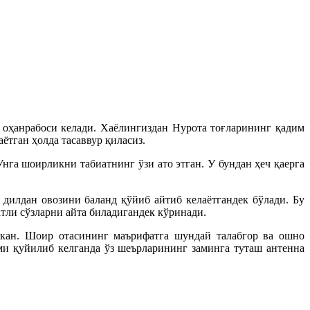
оҳанрабоси келади. Хаёлингиздан Нурота тоғларининг қадим
тган ҳолда тасаввур қиласиз.
га шоирликни табиатнинг ўзи ато этган. У бундан ҳеч қаерга
дилдан овозини баланд қўйиб айтиб келаётгандек бўлади. Бу
тли сўзларни айта биладигандек кўринади.
экан. Шоир отасининг маърифатга шундай талабгор ва ошно
ми қуйилиб келганда ўз шеърларининг заминга туташ антенна