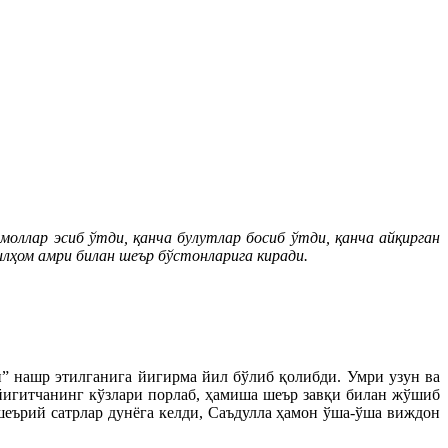
моллар эсиб ўтди, қанча булутлар босиб ўтди, қанча айқирган
илҳом амри билан шеър бўстонларига киради.
” нашр этилганига йигирма йил бўлиб қолибди. Умри узун ва
 йигитчанинг кўзлари порлаб, ҳамиша шеър завқи билан жўшиб
 шеърий сатрлар дунёга келди, Саъдулла ҳамон ўша-ўша виждон