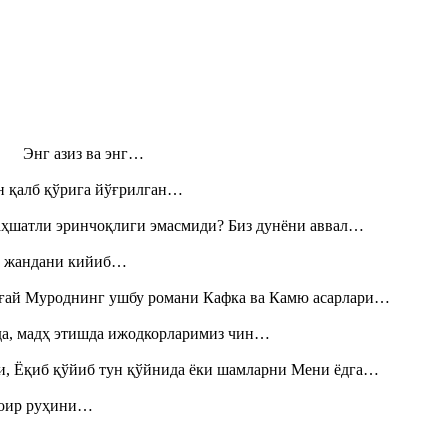
н! Энг азиз ва энг…
н қалб қўрига йўғрилган…
аҳшатли эринчоқлиги эмасмиди? Биз дунёни аввал…
», жандани кийиб…
Тоғай Муроднинг ушбу романи Кафка ва Камю асарлари…
шда, мадҳ этишда ижодкорларимиз чин…
и, Ёқиб қўйиб тун қўйнида ёки шамларни Мени ёдга…
шоир руҳини…