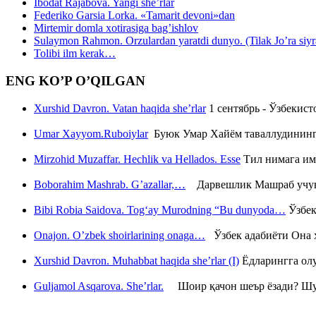
Ibodat Rajabova. Yangi she’rlar
Federiko Garsia Lorka. «Tamarit devoni»dan
Mirtemir domla xotirasiga bag’ishlov
Sulaymon Rahmon. Orzulardan yaratdi dunyo. (Tilak Jo’ra siyrati
Tolibi ilm kerak…
ENG KO’P O’QILGAN
Xurshid Davron. Vatan haqida she’rlar
1 сентябрь - Ўзбекис
Umar Xayyom.Ruboiylar
Буюк Умар Хайём таваллудининг 
Mirzohid Muzaffar. Hechlik va Hellados. Esse
Тил нимага им
Boborahim Mashrab. G’azallar,…
Дарвешлик Машраб учун ш
Bibi Robia Saidova. Tog‘ay Murodning “Bu dunyoda…
Ўзбек
Onajon. O’zbek shoirlarining onaga…
Ўзбек адабиёти Она ҳ
Xurshid Davron. Muhabbat haqida she’rlar (I)
Ёдларингга ол
Guljamol Asqarova. She’rlar.
Шоир қачон шеър ёзади? Шу с