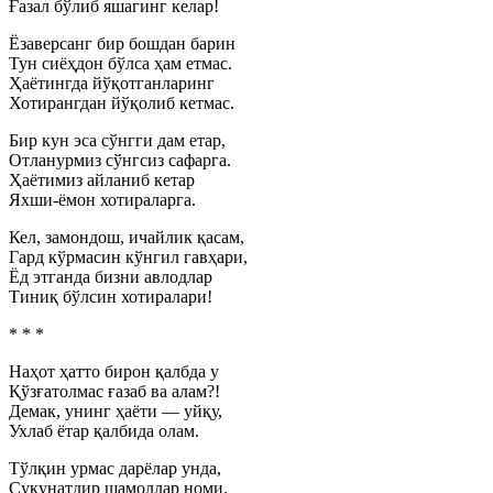
Ғазал бўлиб яшагинг келар!
Ёзаверсанг бир бошдан барин
Тун сиёҳдон бўлса ҳам етмас.
Ҳаётингда йўқотганларинг
Хотирангдан йўқолиб кетмас.
Бир кун эса сўнгги дам етар,
Отланурмиз сўнгсиз сафарга.
Ҳаётимиз айланиб кетар
Яхши-ёмон хотираларга.
Кел, замондош, ичайлик қасам,
Гард кўрмасин кўнгил гавҳари,
Ёд этганда бизни авлодлар
Тиниқ бўлсин хотиралари!
* * *
Наҳот ҳатто бирон қалбда у
Қўзғатолмас ғазаб ва алам?!
Демак, унинг ҳаёти — уйқу,
Ухлаб ётар қалбида олам.
Тўлқин урмас дарёлар унда,
Сукунатдир шамоллар номи.