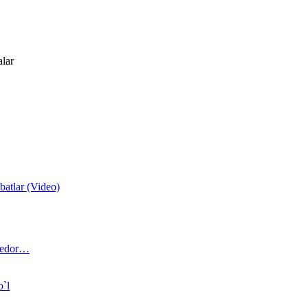
alar
atlar (Video)
 bedor…
o`l