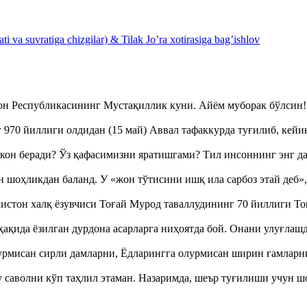
 va suvratiga chizgilar) & Tilak Jo’ra xotirasiga bag’ishlov
тон Республикасининг Мустақиллик куни. Айём муборак бўлси
970 йиллиги олдидан (15 май) Аввал тафаккурда туғилиб, кейи
кон беради? Ўз қафасимизни яратишгами? Тил инсоннинг энг д
оҳликдан баланд. У «жон тўтисини ишқ ила сарбоз этай деб
истон халқ ёзувчиси Тоғай Мурод таваллудининг 70 йиллиги 
ақида ёзилган дурдона асарларга ниҳоятда бой. Онани улуғла
урмисан сирли дамларни, Ёдларингга олурмисан ширин ғамларн
аволни кўп таҳлил этаман. Назаримда, шеър туғилиши учун 