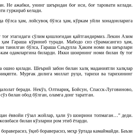
н. Не ажабки, унинг шеъридан боғ иси, боғ таровати келади.
ти гуркираб келади.
да бўлса ҳам, лойсувоқ бўлса ҳам, кўркам уйли хонадонларига
г тоғ этагидаги сўлим қишлоғидан қайтгандирмиз. Лекин Азим
ҳам Гараша кўриниб туради. Мабодо сиз сўрамасангиз ҳам,
ан танилган бўлса, Гараша Саъдулла Ҳаким номи ва шеърлари
-кам одамларгина биларди. Икки шоирнинг номи билан бу тоғ
 ошно қилади. Шеърий забон билан халқ маданиятли халқлар
иқяпти. Мурғак дилига миллат руҳи, тарихи ва тарихининг
лолат беради. Некўз, Олтиариқ, Бойсун, Спасск-Луговиново,
ўз билан обод бўлган, оламга донг таратган.
дан ёввойи гўзал жойлар, ҳали ўз шоирини топмаган…” деди.
озибаси билан кўзларни ром этиб ётарди.
бораверасиз, ўқиб бораверасиз, меҳр ўртада камаймайди. Баъзи