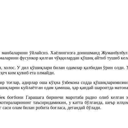
 манбаларини ўйлайсиз. Хаёлингизга донишманд Жуманбулбул 
аларини фусункор қилган чўққилардан қўшиқ айтиб тушиб келаё
 холос. У дил қўшиқлари билан одамлар қалбидан ўрин олди. Ун
 ҳеч ким қувиб ета олмайди.
р тоғлар, адирлар оша кўҳна ўзбекона содда қўшиқларимизни 
қўшиқларни куйлаётган одам ҳамиша, ҳар қандай шароитда матона
бек боғбони Гарашага биринчи маротаба радио олиб келган 
хотираларининг таъсиридамикин, у катта бўлганда, шеър илҳо
саси олам билан робита боғласа, дегандай бўлади.