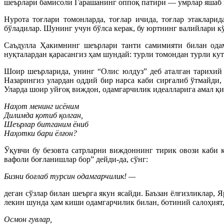
шеърлари бамисоли Гарашанинг оппоқ патири — умрлар яшаб 
Нурота тоғлари томонларда, тоғлар ичида, тоғлар этаклари
бўладилар. Шунинг учун бўлса керак, бу юртнинг валийлари к
Саъдулла Ҳакимнинг шеърлари танти самимияти билан одамн
нуқталардан қарасангиз ҳам шундай: турли томондан турли кут
Шоир шеърларида, унинг “Олис юлдуз” деб аталган тарихий 
Назарингиз улардан оддий бир нарса каби сирғалиб ўтмайди,
Уларда шоир уйғоқ виждон, одамгарчилик идеалларига амал қи
Наҳот менинг исёним
Дилимда қотиб қолган,
Шеърлар битганим ёниб
Наҳотки бари ёлғон?
Ўқувчи бу безовта сатрларни виждоннинг тирик овози каби 
вафоли боғланишлар бор” дейди-да, сўнг:
Бизни боғлаб турсин одамгарчилик! —
деган сўзлар билан шеърга якун ясайди. Баъзан ёлғизликлар, 
лекин шунда ҳам киши одамгарчилик билан, ботиний салоҳият, 
Осмон гувлар,