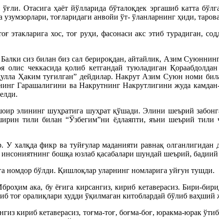
ғли. Отасига ҳаёт йўлларида бўталоқдек эргашиб катта бўлга
 узумзорлари, тоғларидаги анвойи ўт- ўланларнинг ҳиди, тарова
оғ этакларига хос, тоғ руҳи, фасонаси акс этиб турадиган, сод
 Балки сиз билан биз сал берироқдан, айтайлик, Азим Суюннин
 олис чеккасида қолиб кетгандай туюладиган Қораабдолдан 
ъдулла Ҳаким туғилган” дейдилар. Накрут Азим Суюн номи бил
шанинг Гарашалигини ва Накрутнинг Накрутлигини жуда камдан
елди.
шоир элининг шуҳратига шуҳрат қўшади. Элини шеърий забонга
ирин тили билан “Ўзбегим”ни ёдлаяпти, яъни шеърий тили ч
 У халқда фикр ва туйғулар маданияти равнақ олганлигидан да
 инсониятнинг бошқа юзлаб қасабалари шундай шеърий, бадиий с
га номдор бўлди. Қишлоқлар уларнинг номларига уйғун тушди.
роҳим ака, бу ёғига кирсангиз, кириб кетаверасиз. Бири-бири
б тоғ оралиқлари худди ўқилмаган китоблардай бўлиб ваҳший ж
з кириб кетаверасиз, тоғма-тоғ, боғма-боғ, юракма-юрак ўтиб 