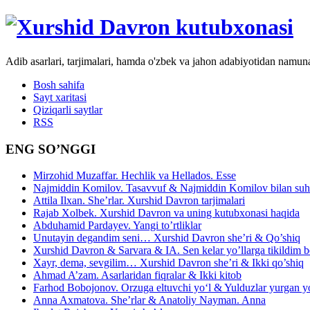
Adib asarlari, tarjimalari, hamda o'zbek va jahon adabiyotidan namun
Bosh sahifa
Sayt xaritasi
Qiziqarli saytlar
RSS
ENG SO’NGGI
Mirzohid Muzaffar. Hechlik va Hellados. Esse
Najmiddin Komilov. Tasavvuf & Najmiddin Komilov bilan suhb
Attila Ilxan. She’rlar. Xurshid Davron tarjimalari
Rajab Xolbek. Xurshid Davron va uning kutubxonasi haqida
Abduhamid Pardayev. Yangi to’rtliklar
Unutayin degandim seni… Xurshid Davron she’ri & Qo’shiq
Xurshid Davron & Sarvara & IA. Sen kelar yo’llarga tikildim
Xayr, dema, sevgilim… Xurshid Davron she’ri & Ikki qo’shiq
Ahmad A’zam. Asarlaridan fiqralar & Ikki kitob
Farhod Bobojonov. Orzuga eltuvchi yo‘l & Yulduzlar yurgan y
Anna Axmatova. She’rlar & Anatoliy Nayman. Anna