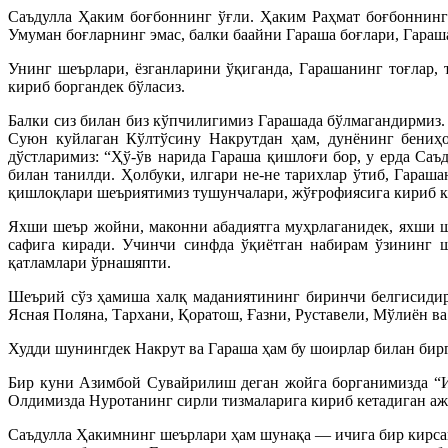
Саъдулла Ҳаким боғбоннинг ўғли. Ҳаким Раҳмат боғбоннинг ў
Умуман боғларнинг эмас, балки баайни Гараша боғлари, Гараша
Унинг шеърлари, ёзганларини ўқиганда, Гарашанинг тоғлар, т
кириб боргандек бўласиз.
Балки сиз билан биз кўпчилигимиз Гарашада бўлмагандирмиз.
Суюн куйлаган Кўлтўсину Накрутдан ҳам, дунёнинг бениҳоя
дўстларимиз: “Ҳў-ўв нарида Гараша қишлоғи бор, у ерда Са
билан танилди. Ҳолбуки, илгари не-не тарихлар ўтиб, Гара
қишлоқлари шеъриятимиз тушунчалари, жўғрофиясига кириб к
Яхши шеър жойни, маконни абадиятга муҳрлаганидек, яхши 
сафига киради. Учинчи синфда ўқиётган набирам ўзининг ш
қатламлари ўрнашяпти.
Шеърий сўз ҳамиша халқ маданиятининг биринчи белгисидир.
Ясная Поляна, Тархани, Қоратош, Ғазни, Руставели, Мўлиён ва
Худди шунингдек Накрут ва Гараша ҳам бу шоирлар билан бир
Бир куни Азимбой Сувайрилиш деган жойга борганимизда “Иб
Олдимизда Нуротанинг сирли тизмаларига кириб кетадиган ажи
Саъдулла Ҳакимнинг шеърлари ҳам шунақа — ичига бир кирсанги