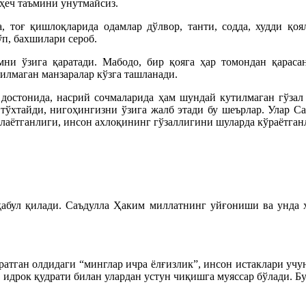
ҳеч таъмини унутмайсиз.
да, тоғ қишлоқларида одамлар дўлвор, танти, содда, худди қо
ўп, бахшилари сероб.
и ўзига қаратади. Мабодо, бир қояга ҳар томондан қарасан
илмаган манзаралар кўзга ташланади.
достонида, насрий сочмаларида ҳам шундай кутилмаган гўзал м
 тўхтайди, нигоҳингизни ўзига жалб этади бу шеърлар. Улар С
лаётганлиги, инсон ахлоқининг гўзаллигини шуларда кўраётган
қабул қилади. Саъдулла Ҳаким миллатнинг уйғониши ва унда ҳ
Яратган олдидаги “минглар ичра ёлғизлик”, инсон истаклари уч
идрок қудрати билан улардан устун чиқишга муяссар бўлади. Бу