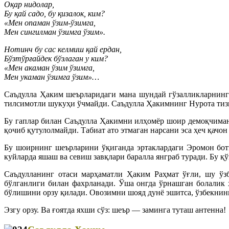
Оқар нидолар,
Бу қай садо, бу қизалок, ким?
«Мен опаман ўзим-ўзимга,
Мен сингилман ўзимга ўзим».
Нотинч бу сас келмиш қай ердан,
Бўзтўрғайдек бўзлаган у ким?
«Мен акаман ўзим ўзимга,
Мен укаман ўзимга ўзим»…
Саъдулла Ҳаким шеърларидаги мана шундай гўзалликларнинг
тилсимотли шукуҳи ўчмайди. Саъдулла Ҳакимнинг Нурота тизм
Бу гаплар билан Саъдулла Ҳакимни илҳомёр шоир демоқчиман,
қочиб қутулолмайди. Табиат ато этмаган нарсани эса ҳеч қачон
Бу шоирнинг шеърларини ўқиганда эртаклардаги Эромон боти
куйларда яшаш ва севиш завқлари баралла янграб туради. Бу 
Саъдулланинг отаси марҳаматли Ҳаким Раҳмат ўғли, шу ўз
бўлганлиги билан фахрланади. Ўша онгда ўрнашган болалик 
бўлишини орзу қилади. Овозимни шояд дунё эшитса, ўзбекнинг 
Эзгу орзу. Ва ғоятда яхши сўз: шеър — заминга туташ антенна!