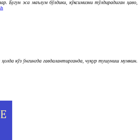
р. Бугун эса маълум бўлдики, кўксимизни тўлдирадиган ҳаво,
sh
ҳолда кўз ўнгингда гавдалантирганда, чуқур тушуниш мумкин.