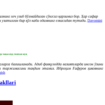
нинг хеч узиб бўлмайдиган сўнгсиз қарзимиз бор. Ҳар сафар
 узатилган бир қўл каби одамнинг елкасидан тутади.
Davomini
 таваллуд топган кун
ларга бағишланади. Адиб фавқулодда вазиятларда инсон ўзини
ки таржимасини тақдим этамиз. Иброҳим Ғафуров ҳикоянинг
qish
akllari