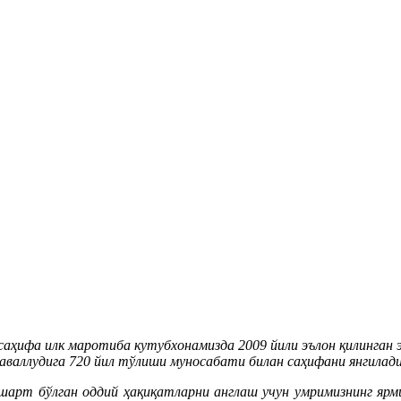
саҳифа илк маротиба кутубхонамизда 2009 йили эълон қилинган 
аваллудига 720 йил тўлиши муносабати билан саҳифани янгилади
шарт бўлган оддий ҳақиқатларни англаш учун умримизнинг ярми