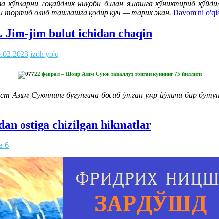
 кўпларни лоқайдлик ниқоби билан яшашга кўниктириб қўйдила
ни тортиб олиб ташлашга қодир куч — тарих экан.
Davomini o'qi
 Jim-jim bulut ichidan chaqin
0.02.2023
izoh yo'q
22 феврал – Шоир Азим Суюн таваллуд топган куннинг 75 йиллиги
ст Азим Суюннинг бугунгача босиб ўтган умр йўлини бир бутун 
dan ostiga chizilgan hikmatlar
в 6