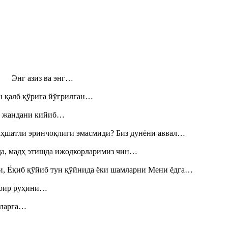
н! Энг азиз ва энг…
н қалб қўрига йўғрилган…
», жандани кийиб…
аҳшатли эринчоқлиги эмасмиди? Биз дунёни аввал…
шда, мадҳ этишда ижодкорларимиз чин…
и, Ёқиб қўйиб тун қўйнида ёки шамларни Мени ёдга…
шоир руҳини…
итларга…