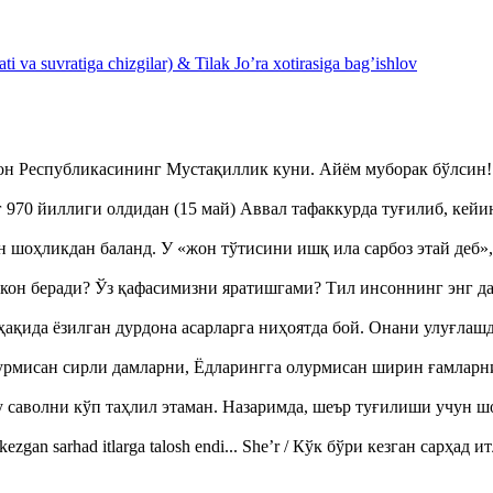
 va suvratiga chizgilar) & Tilak Jo’ra xotirasiga bag’ishlov
тон Республикасининг Мустақиллик куни. Айём муборак бўлси
970 йиллиги олдидан (15 май) Аввал тафаккурда туғилиб, кейи
оҳликдан баланд. У «жон тўтисини ишқ ила сарбоз этай деб
кон беради? Ўз қафасимизни яратишгами? Тил инсоннинг энг д
ақида ёзилган дурдона асарларга ниҳоятда бой. Онани улуғла
урмисан сирли дамларни, Ёдларингга олурмисан ширин ғамларн
аволни кўп таҳлил этаман. Назаримда, шеър туғилиши учун 
ezgan sarhad itlarga talosh endi... She’r / Кўк бўри кезган сарҳад 