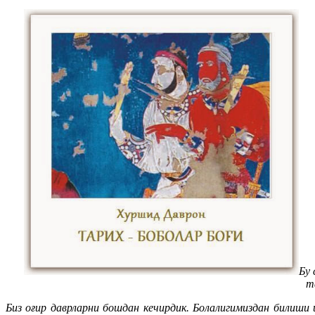
Бу 
т
Биз оғир даврларни бошдан кечирдик. Болалигимиздан билиши 