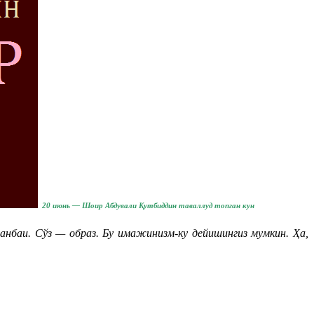
20 июнь — Шоир Абдували Қутбиддин таваллуд топган кун
анбаи. Сўз — образ. Бу имажинизм-ку дейишингиз мумкин. Ҳа,