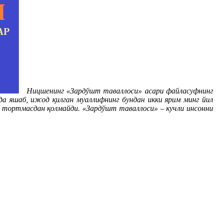
Ницшенинг «Зардўшт таваллоси» асари файласуфнинг
а яшаб, ижод қилган муаллифнинг бундан икки ярим минг йил
и тортмасдан қолмайди. «Зардўшт таваллоси» – кучли инсонни