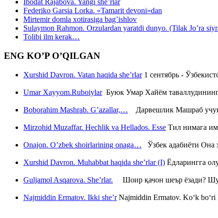
Ibodat Rajabova. Yangi she’rlar
Federiko Garsia Lorka. «Tamarit devoni»dan
Mirtemir domla xotirasiga bag’ishlov
Sulaymon Rahmon. Orzulardan yaratdi dunyo. (Tilak Jo’ra siyrati
Tolibi ilm kerak…
ENG KO’P O’QILGAN
Xurshid Davron. Vatan haqida she’rlar
1 сентябрь - Ўзбекис
Umar Xayyom.Ruboiylar
Буюк Умар Хайём таваллудининг 
Boborahim Mashrab. G’azallar,…
Дарвешлик Машраб учун ш
Mirzohid Muzaffar. Hechlik va Hellados. Esse
Тил нимага им
Onajon. O’zbek shoirlarining onaga…
Ўзбек адабиёти Она ҳ
Xurshid Davron. Muhabbat haqida she’rlar (I)
Ёдларингга ол
Guljamol Asqarova. She’rlar.
Шоир қачон шеър ёзади? Шу с
Najmiddin Ermatov. Ikki she’r
Najmiddin Ermatov. Ko‘k bo‘ri k