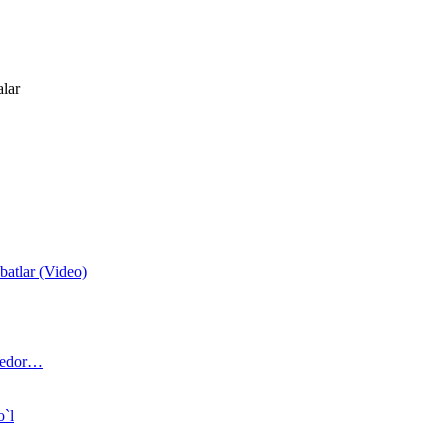
alar
atlar (Video)
 bedor…
o`l