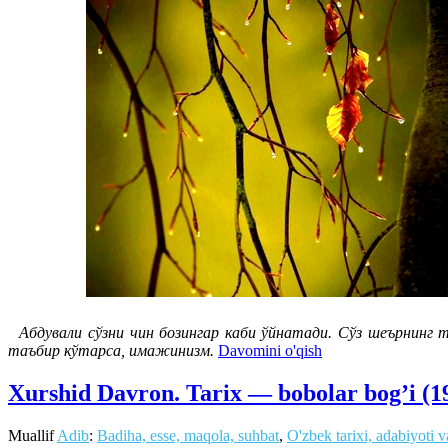
Абдували сўзни чин бозингар каби ўйнатади. Сўз шеърнинг т
таъбир кўтарса, имажинизм.
Davomini o'qish
Xurshid Davron. Tarix — bobolar bog’i (
Muallif
Adib
:
Badiha, esse, maqola, suhbat
,
O'zbek tarixi, adabiyoti 