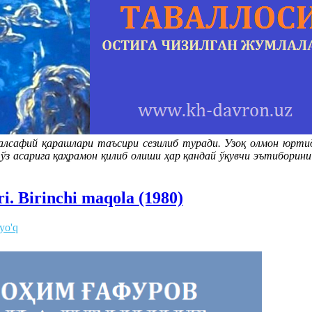
алсафий қарашлари таъсири сезилиб туради. Узоқ олмон юртид
ўз асарига қаҳрамон қилиб олиши ҳар қандай ўқувчи эътиборин
ri. Birinchi maqola (1980)
 yo'q