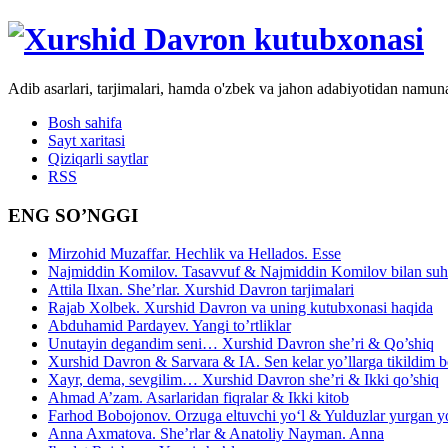
Adib asarlari, tarjimalari, hamda o'zbek va jahon adabiyotidan namun
Bosh sahifa
Sayt xaritasi
Qiziqarli saytlar
RSS
ENG SO’NGGI
Mirzohid Muzaffar. Hechlik va Hellados. Esse
Najmiddin Komilov. Tasavvuf & Najmiddin Komilov bilan suhb
Attila Ilxan. She’rlar. Xurshid Davron tarjimalari
Rajab Xolbek. Xurshid Davron va uning kutubxonasi haqida
Abduhamid Pardayev. Yangi to’rtliklar
Unutayin degandim seni… Xurshid Davron she’ri & Qo’shiq
Xurshid Davron & Sarvara & IA. Sen kelar yo’llarga tikildim
Xayr, dema, sevgilim… Xurshid Davron she’ri & Ikki qo’shiq
Ahmad A’zam. Asarlaridan fiqralar & Ikki kitob
Farhod Bobojonov. Orzuga eltuvchi yo‘l & Yulduzlar yurgan y
Anna Axmatova. She’rlar & Anatoliy Nayman. Anna