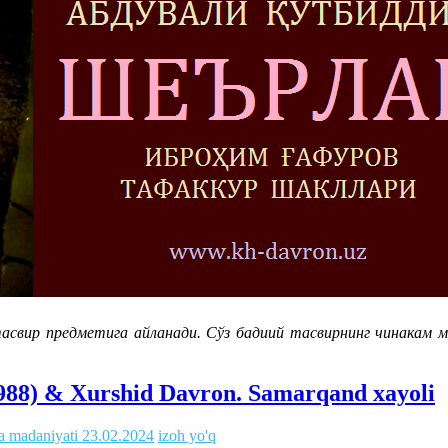
асвир предметига айланади. Сўз бадиий тасвирнинг чинакам м
1988) & Xurshid Davron. Samarqand xayoli
va madaniyati
23.02.2024
izoh yo'q