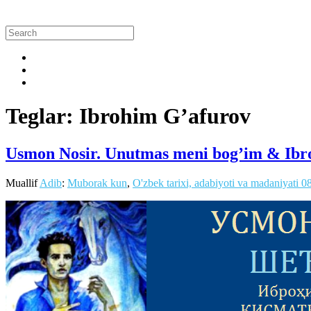
Teglar: Ibrohim G’afurov
Usmon Nosir. Unutmas meni bog’im & Ibr
Muallif
Adib
:
Muborak kun
,
O'zbek tarixi, adabiyoti va madaniyati
0