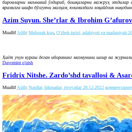
бировларни маънавий ўлдириб, бошқаларни мажруҳ этдилар ва
ярамизга шифо бўлгувчи малҳам, юзимиздаги лоқайдлик ниқоби
Azim Suyun. She’rlar & Ibrohim G’afurov.
Muallif
Adib
:
Muborak kun
,
O'zbek tarixi, adabiyoti va madaniyati
2
Ҳаёт учун кураш деган иборанинг мазмунини шоир ва журнали
Davomini o'qish
Fridrix Nitshe. Zardo’shd tavallosi & Asar
Muallif
Adib
:
Naqllar, hikmatlar, rivoyatlar
28.12.2022
комментарие