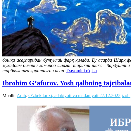
бошқа асарларидан бутунлай фарқ қилади. Бу асарда Шарқ ф
муқаддам бизнинг заминда яшаган тарихий шахс – Зардўштни 
тарбиялашга қаратилган асар.
Davomini o'qish
Ibrohim G’afurov. Yosh qalbning tajribala
Muallif
Adib
:
O'zbek tarixi, adabiyoti va madaniyati
27.12.2022
izoh