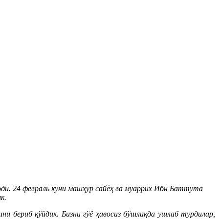
эди. 24 февраль куни машҳур сайёҳ ва муаррих Ибн Баттута
к.
ни бериб қўйдик. Бизни гўё ҳавосиз бўшлиқда ушлаб турдилар,