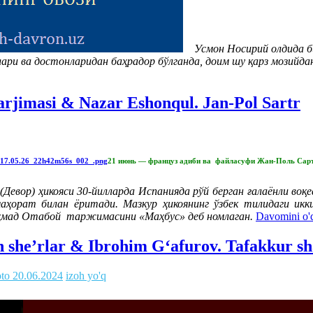
Усмон Носирий олдида биз
ари ва достонларидан баҳрадор бўлганда, доим шу қарз мозийдан
 tarjimasi & Nazar Eshonqul. Jan-Pol Sartr
21 июнь — француз адиби ва файласуфи Жан-Поль Сартр
вор) ҳикояси 30-йилларда Испанияда рўй берган ғалаёнли воқеа
аҳорат билан ёритади. Мазкур ҳикоянинг ўзбек тилидаги ик
, Аҳмад Отабой таржимасини «Маҳбус» деб номлаган.
Davomini o'
n she’rlar & Ibrohim G‘afurov. Tafakkur sh
oto
20.06.2024
izoh yo'q