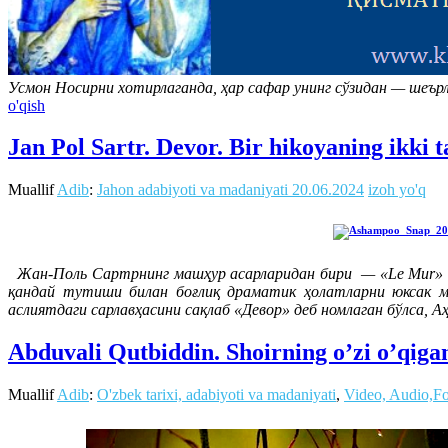
Усмон Носирни хотирлаганда, ҳар сафар унинг сўзидан — шеърл
o'qish
Jan Pol Sartr. Devor. Bir hikoyaning ikki
Muallif
Adib
:
Jahon adabiyoti va madaniyati
20.06.2024
izoh yo'q
Жан-Поль Сартрнинг машҳур асарларидан бири — «Le Mur» (Де
қандай тутиши билан боғлиқ драматик ҳолатларни юксак м
аслиятдаги сарлавҳасини сақлаб «Девор» деб номлаган бўлса
Abduvali Qutbiddin. Shoirning o’zi o’qiga
Muallif
Adib
:
O'zbek tarixi, adabiyoti va madaniyati
,
Video, Audio,F