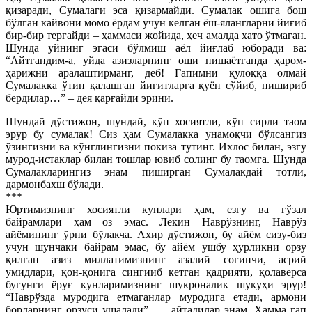
қизаради, Сумалаги эса қизармайди. Сумалак ошига бош
бўлган кайвони момо ёрдам учун келган ёш-ялангларни йиғиб
бир-бир тергайди – ҳаммаси жойида, ҳеч амалда хато ўтмаган.
Шунда уйнинг эгаси бўлмиш аёл йиғлаб юборади ва:
“Айтгандим-а, уйда азизларнинг оши пишаётганда ҳаром-
ҳарижни аралаштирманг, деб! Гапимни қулоққа олмай
Сумалакка ўтин қалашган йигитларга қуён сўйиб, пишириб
бердилар…” – дея қарғайди эрини.
Шундай дўстижон, шундай, кўп хосиятли, кўп сирли таом
эрур бу сумалак! Сиз ҳам Сумалакка унамоқчи бўлсангиз
ўзингизни ва кўнглингизни покиза тутинг. Ихлос билан, эзгу
мурод-истаклар билан тошлар ювиб солинг бу таомга. Шунда
Сумалакларингиз энам пиширган Сумалакдай тотли,
дармонбахш бўлади.
***
Юртимизнинг хосиятли кунлари ҳам, езгу ва гўзал
байрамлари ҳам оз эмас. Лекин Наврўзнинг, Наврўз
айёмининг ўрни бўлакча. Ахир дўстижон, бу айём сизу-биз
учун шунчаки байрам эмас, бу айём ушбу ҳурликни орзу
қилган азиз миллатимизнинг азалий соғинчи, асрий
умидлари, қон-қонига сингииб кетган қадрияти, қолаверса
бугунги ёруғ кунларимизнинг шукроналик шукуҳи эрур!
“Наврўзда муродига етмаганлар муродига етади, армони
борларнинг орзуси ушалади”, — айтадилар энам. Ҳамма гап