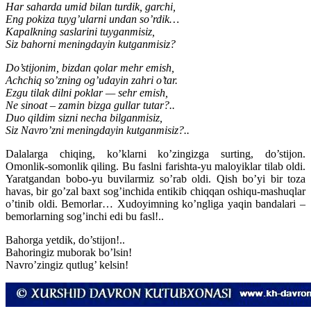
Har saharda umid bilan turdik, garchi,
Eng pokiza tuyg’ularni undan so’rdik…
Kapalkning saslarini tuyganmisiz,
Siz bahorni meningdayin kutganmisiz?
Do’stijonim, bizdan qolar mehr emish,
Achchiq so’zning og’udayin zahri o’tar.
Ezgu tilak dilni poklar — sehr emish,
Ne sinoat – zamin bizga gullar tutar?..
Duo qildim sizni necha bilganmisiz,
Siz Navro’zni meningdayin kutganmisiz?..
Dalalarga chiqing, ko’klarni ko’zingizga surting, do’stijon.
Omonlik-somonlik qiling. Bu faslni farishta-yu maloyiklar tilab oldi.
Yaratgandan bobo-yu buvilarmiz so’rab oldi. Qish bo’yi bir toza
havas, bir go’zal baxt sog’inchida entikib chiqqan oshiqu-mashuqlar
o’tinib oldi. Bemorlar… Xudoyimning ko’ngliga yaqin bandalari –
bemorlarning sog’inchi edi bu fasl!..
Bahorga yetdik, do’stijon!..
Bahoringiz muborak bo’lsin!
Navro’zingiz qutlug’ kelsin!