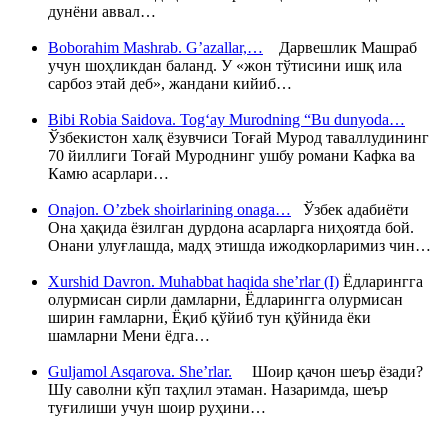
дунёни аввал…
Boborahim Mashrab. G’azallar,…
Дарвешлик Машраб
учун шоҳликдан баланд. У «жон тўтисини ишқ ила
сарбоз этай деб», жандани кийиб…
Bibi Robia Saidova. Tog‘ay Murodning “Bu dunyoda…
Ўзбекистон халқ ёзувчиси Тоғай Мурод таваллудининг
70 йиллиги Тоғай Муроднинг ушбу романи Кафка ва
Камю асарлари…
Onajon. O’zbek shoirlarining onaga…
Ўзбек адабиёти
Она ҳақида ёзилган дурдона асарларга ниҳоятда бой.
Онани улуғлашда, мадҳ этишда ижодкорларимиз чин…
Xurshid Davron. Muhabbat haqida she’rlar (I)
Ёдларингга
олурмисан сирли дамларни, Ёдларингга олурмисан
ширин ғамларни, Ёқиб қўйиб тун қўйнида ёки
шамларни Мени ёдга…
Guljamol Asqarova. She’rlar.
Шоир қачон шеър ёзади?
Шу саволни кўп таҳлил этаман. Назаримда, шеър
туғилиши учун шоир руҳини…