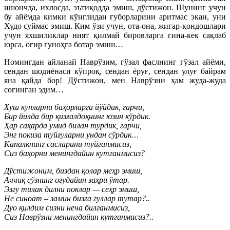
ишончда, ихлосда, эътиқодда эмиш, дўстижон. Шунинг учун
бу айёмда кимки кўнглидан ғуборларини аритмас экан, уни
Худо суймас эмиш. Ким ўзи учун, ота-она, жигар-қондошлари
учун яхшиликлар ният қилмай бировларга гина-кек сақлаб
юрса, оғир гуноҳга ботар эмиш…
Номингдан айланай Наврўзим, гўзал фаслнинг гўзал айёми,
сендан шодиёнаси кўпроқ, сендан ёруғ, сендан улуғ байрам
яна қайда бор! Дўстижон, мен Наврўзни ҳам жуда-жуда
соғинган эдим…
Хуш кунларни баҳорларга йўйдик, гарчи,
Бир йилда бир қизғалдоқнинг юзин кўрдик.
Ҳар саҳарда умид билан турдик, гарчи,
Энг покиза туйғуларни ундан сўрдик…
Капалкнинг сасларини туйганмисиз,
Сиз баҳорни менингдайин кутганмисиз?
Дўстижоним, биздан қолар меҳр эмиш,
Аччиқ сўзнинг оғудайин заҳри ўтар.
Эзгу тилак дилни поклар — сеҳр эмиш,
Не синоат – замин бизга гуллар тутар?..
Дуо қилдим сизни неча билганмисиз,
Сиз Наврўзни менингдайин кутганмисиз?..