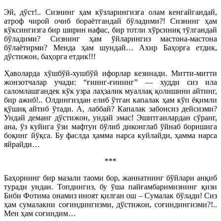
Эй, дўст!.. Сизнинг ҳам кўзларингизга олам кенгайгандай,
атроф чирой очиб бораётгандай бўладими?! Сизнинг ҳам
кўксингизга бир ширин нафас, бир тотли хўрсиниқ тўлгандай
бўладими? Сизнинг ҳам ўйларингиз мастона-мастона
бўлаётирми? Менда ҳам шундай… Ахир Баҳорга етдик,
дўстижон, баҳорга етдик!!!
Ҳаволарда хўшбўй-хушбўй ифорлар кезинади. Митти-митти
жонзотчалар учади: “ғиинг-ғииинг” — худди сиз ила
саломлашгандек кўк узра лаҳзалик муаллақ қолишини айтинг,
бир ажиб!.. Олдингиздан елиб ўтган капалак ҳам кўп ёқимли
қўшиқ айтиб ўтади. А, лаббай? Капалак забонсиз дейсизми?
Ундай деманг дўстижон, ундай эмас! Эшитганлардан сўранг,
ана, ўз куйига ўзи мафтун бўлиб диконглаб ўйнаб боришига
боқинг йўқса. Бу фаслда ҳамма нарса куйлайди, ҳамма нарса
яйрайди…
***
Баҳорнинг бир мазали таоми бор, жаннатнинг бўйлари анқиб
туради ундан. Топдингиз, бу ўша пайғамбаримизнинг қизи
Биби Фотима онамиз иноят қилган ош – Сумалак бўлади! Сиз
ҳам сумалакни соғиндингизми, дўстижон, соғиндингизми?!..
Мен ҳам соғиндим…