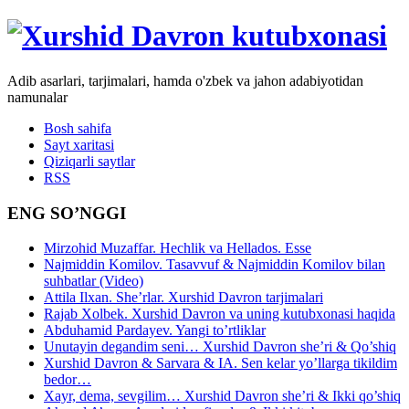
Adib asarlari, tarjimalari, hamda o'zbek va jahon adabiyotidan
namunalar
Bosh sahifa
Sayt xaritasi
Qiziqarli saytlar
RSS
ENG SO’NGGI
Mirzohid Muzaffar. Hechlik va Hellados. Esse
Najmiddin Komilov. Tasavvuf & Najmiddin Komilov bilan
suhbatlar (Video)
Attila Ilxan. She’rlar. Xurshid Davron tarjimalari
Rajab Xolbek. Xurshid Davron va uning kutubxonasi haqida
Abduhamid Pardayev. Yangi to’rtliklar
Unutayin degandim seni… Xurshid Davron she’ri & Qo’shiq
Xurshid Davron & Sarvara & IA. Sen kelar yo’llarga tikildim
bedor…
Xayr, dema, sevgilim… Xurshid Davron she’ri & Ikki qo’shiq