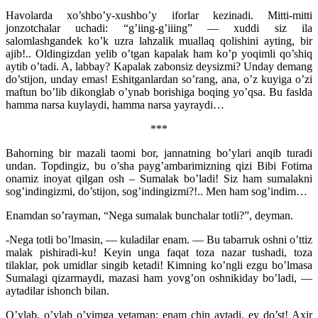
Havolarda xo’shbo’y-xushbo’y iforlar kezinadi. Mitti-mitti
jonzotchalar uchadi: “g’iing-g’iiing” — xuddi siz ila
salomlashgandek ko’k uzra lahzalik muallaq qolishini ayting, bir
ajib!.. Oldingizdan yelib o’tgan kapalak ham ko’p yoqimli qo’shiq
aytib o’tadi. A, labbay? Kapalak zabonsiz deysizmi? Unday demang
do’stijon, unday emas! Eshitganlardan so’rang, ana, o’z kuyiga o’zi
maftun bo’lib dikonglab o’ynab borishiga boqing yo’qsa. Bu faslda
hamma narsa kuylaydi, hamma narsa yayraydi…
***
Bahorning bir mazali taomi bor, jannatning bo’ylari anqib turadi
undan. Topdingiz, bu o’sha payg’ambarimizning qizi Bibi Fotima
onamiz inoyat qilgan osh – Sumalak bo’ladi! Siz ham sumalakni
sog’indingizmi, do’stijon, sog’indingizmi?!.. Men ham sog’indim…
Enamdan so’rayman, “Nega sumalak bunchalar totli?”, deyman.
-Nega totli bo’lmasin, — kuladilar enam. — Bu tabarruk oshni o’ttiz
malak pishiradi-ku! Keyin unga faqat toza nazar tushadi, toza
tilaklar, pok umidlar singib ketadi! Kimning ko’ngli ezgu bo’lmasa
Sumalagi qizarmaydi, mazasi ham yovg’on oshnikiday bo’ladi, —
aytadilar ishonch bilan.
O’ylab, o’ylab o’yimga yetaman: enam chin aytadi, ey do’st! Axir