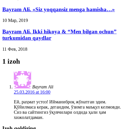
Bayram Ali. «Siz yoqqansiz menga hamisha…»
10 Мар, 2019
Bayram Ali. Ikki hikoya & “Men bilgan ochun”
turkumidan qaydlar
11 Фев, 2018
1 izoh
Bayram Ali
25.03.2016 at 16:00
Ей, раҳмат устоз! Ийманиброқ жўнатган эдим.
Қўйилмаса керак, дегандим, ўзимга маъқул келмовди.
Сиз ва сайтингиз ўқувчилари олдида ҳали ҳам
хижолатдаман.
Izoh qoldiring