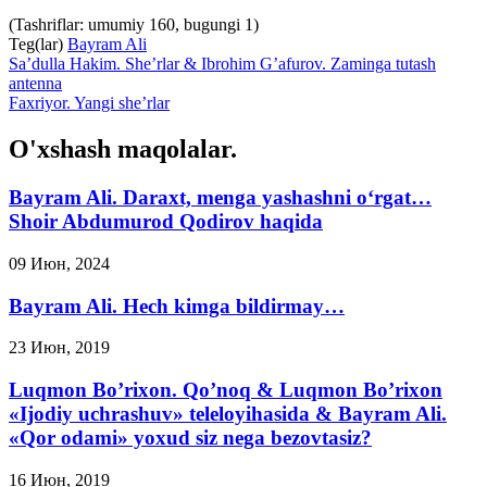
(Tashriflar: umumiy 160, bugungi 1)
Teg(lar)
Bayram Ali
Sa’dulla Hakim. She’rlar & Ibrohim G’afurov. Zaminga tutash
antenna
Faxriyor. Yangi she’rlar
O'xshash maqolalar.
Bayram Ali. Daraxt, menga yashashni o‘rgat…
Shoir Abdumurod Qodirov haqida
09 Июн, 2024
Bayram Ali. Hech kimga bildirmay…
23 Июн, 2019
Luqmon Bo’rixon. Qo’noq & Luqmon Bo’rixon
«Ijodiy uchrashuv» teleloyihasida & Bayram Ali.
«Qor odami» yoxud siz nega bezovtasiz?
16 Июн, 2019