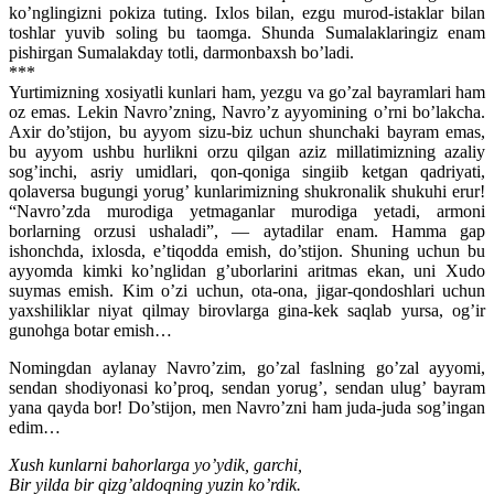
ko’nglingizni pokiza tuting. Ixlos bilan, ezgu murod-istaklar bilan
toshlar yuvib soling bu taomga. Shunda Sumalaklaringiz enam
pishirgan Sumalakday totli, darmonbaxsh bo’ladi.
***
Yurtimizning xosiyatli kunlari ham, yezgu va go’zal bayramlari ham
oz emas. Lekin Navro’zning, Navro’z ayyomining o’rni bo’lakcha.
Axir do’stijon, bu ayyom sizu-biz uchun shunchaki bayram emas,
bu ayyom ushbu hurlikni orzu qilgan aziz millatimizning azaliy
sog’inchi, asriy umidlari, qon-qoniga singiib ketgan qadriyati,
qolaversa bugungi yorug’ kunlarimizning shukronalik shukuhi erur!
“Navro’zda murodiga yetmaganlar murodiga yetadi, armoni
borlarning orzusi ushaladi”, — aytadilar enam. Hamma gap
ishonchda, ixlosda, e’tiqodda emish, do’stijon. Shuning uchun bu
ayyomda kimki ko’nglidan g’uborlarini aritmas ekan, uni Xudo
suymas emish. Kim o’zi uchun, ota-ona, jigar-qondoshlari uchun
yaxshiliklar niyat qilmay birovlarga gina-kek saqlab yursa, og’ir
gunohga botar emish…
Nomingdan aylanay Navro’zim, go’zal faslning go’zal ayyomi,
sendan shodiyonasi ko’proq, sendan yorug’, sendan ulug’ bayram
yana qayda bor! Do’stijon, men Navro’zni ham juda-juda sog’ingan
edim…
Xush kunlarni bahorlarga yo’ydik, garchi,
Bir yilda bir qizg’aldoqning yuzin ko’rdik.