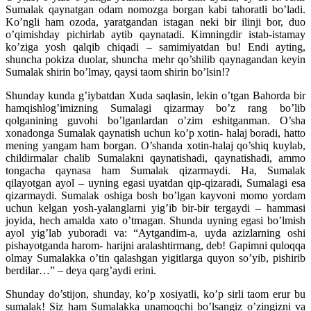
Sumalak qaynatgan odam nomozga borgan kabi tahoratli bo’ladi.
Ko’ngli ham ozoda, yaratgandan istagan neki bir ilinji bor, duo
o’qimishday pichirlab aytib qaynatadi. Kimningdir istab-istamay
ko’ziga yosh qalqib chiqadi – samimiyatdan bu! Endi ayting,
shuncha pokiza duolar, shuncha mehr qo’shilib qaynagandan keyin
Sumalak shirin bo’lmay, qaysi taom shirin bo’lsin!?
Shunday kunda g’iybatdan Xuda saqlasin, lekin o’tgan Bahorda bir
hamqishlog’imizning Sumalagi qizarmay bo’z rang bo’lib
qolganining guvohi bo’lganlardan o’zim eshitganman. O’sha
xonadonga Sumalak qaynatish uchun ko’p xotin- halaj boradi, hatto
mening yangam ham borgan. O’shanda xotin-halaj qo’shiq kuylab,
childirmalar chalib Sumalakni qaynatishadi, qaynatishadi, ammo
tongacha qaynasa ham Sumalak qizarmaydi. Ha, Sumalak
qilayotgan ayol – uyning egasi uyatdan qip-qizaradi, Sumalagi esa
qizarmaydi. Sumalak oshiga bosh bo’lgan kayvoni momo yordam
uchun kelgan yosh-yalanglarni yig’ib bir-bir tergaydi – hammasi
joyida, hech amalda xato o’tmagan. Shunda uyning egasi bo’lmish
ayol yig’lab yuboradi va: “Aytgandim-a, uyda azizlarning oshi
pishayotganda harom- harijni aralashtirmang, deb! Gapimni quloqqa
olmay Sumalakka o’tin qalashgan yigitlarga quyon so’yib, pishirib
berdilar…” – deya qarg’aydi erini.
Shunday do’stijon, shunday, ko’p xosiyatli, ko’p sirli taom erur bu
sumalak! Siz ham Sumalakka unamoqchi bo’lsangiz o’zingizni va