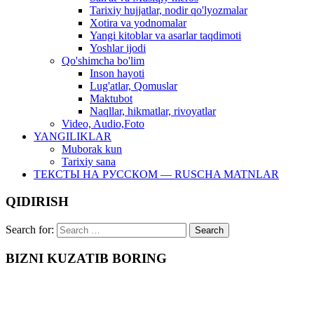
Tarixiy hujjatlar, nodir qo'lyozmalar
Xotira va yodnomalar
Yangi kitoblar va asarlar taqdimoti
Yoshlar ijodi
Qo'shimcha bo'lim
Inson hayoti
Lug'atlar, Qomuslar
Maktubot
Naqllar, hikmatlar, rivoyatlar
Video, Audio,Foto
YANGILIKLAR
Muborak kun
Tarixiy sana
ТЕКСТЫ НА РУССКОМ — RUSCHA MATNLAR
QIDIRISH
Search for:
BIZNI KUZATIB BORING