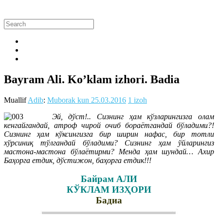
Bayram Ali. Ko’klam izhori. Badia
Muallif
Adib
:
Muborak kun
25.03.2016
1 izoh
Эй, дўст!.. Сизнинг ҳам кўзларингизга олам
кенгайгандай, атроф чирой очиб бораётгандай бўладими?!
Сизнинг ҳам кўксингизга бир ширин нафас, бир тотли
хўрсиниқ тўлгандай бўладими? Сизнинг ҳам ўйларингиз
мастона-мастона бўлаётирми? Менда ҳам шундай… Ахир
Баҳорга етдик, дўстижон, баҳорга етдик!!!
Байрам АЛИ
КЎКЛАМ ИЗҲОРИ
Бадиа