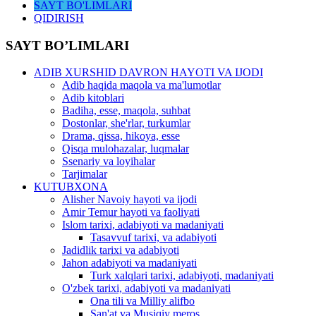
SAYT BO'LIMLARI
QIDIRISH
SAYT BO’LIMLARI
ADIB XURSHID DAVRON HAYOTI VA IJODI
Adib haqida maqola va ma'lumotlar
Adib kitoblari
Badiha, esse, maqola, suhbat
Dostonlar, she'rlar, turkumlar
Drama, qissa, hikoya, esse
Qisqa mulohazalar, luqmalar
Ssenariy va loyihalar
Tarjimalar
KUTUBXONA
Alisher Navoiy hayoti va ijodi
Amir Temur hayoti va faoliyati
Islom tarixi, adabiyoti va madaniyati
Tasavvuf tarixi, va adabiyoti
Jadidlik tarixi va adabiyoti
Jahon adabiyoti va madaniyati
Turk xalqlari tarixi, adabiyoti, madaniyati
O'zbek tarixi, adabiyoti va madaniyati
Ona tili va Milliy alifbo
San'at va Musiqiy meros