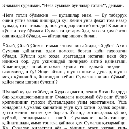
Энамдан сўрайман, “Нега сумалак бунчалар тотли?”, дейман.
-Нега тотли бўлмасин, — куладилар энам. — Бу табаррук
ошни ўттиз малак пиширади-ку! Кейин унга фақат тоза назар
тушади, тоза тилаклар, пок умидлар сингиб кетади! Кимнинг
кўнгли эзгу бўлмаса Сумалаги қизармайди, мазаси ҳам ёвғон
ошникидай бўлади, — айтадилар ишонч билан.
Ўйлаб, ўйлаб ўйимга етаман: энам чин айтади, эй дўст! Ахир
Сумалак қайнатган одам номозга борган каби таҳоратли
бўлади. Кўнгли ҳам озода, яратгандан истаган неки бир
илинжи бор, дуо ўқимишдай пичирлаб айтиб қайнатади.
Кимнингдир истаб-истамай кўзига ёш қалқиб чиқади –
самимиятдан бу! Энди айтинг, шунча покиза дуолар, шунча
меҳр қўшилиб қайнагандан кейин Сумалак ширин бўлмай,
қайси таом ширин бўлсин!?
Шундай кунда ғийбатдан Худа сақласин, лекин ўтган Баҳорда
бир ҳамқишлоғимизнинг Сумалаги қизармай бўз ранг бўлиб
қолганининг гувоҳи бўлганлардан ўзим эшитганман. Ўша
хонадонга Сумалак қайнатиш учун кўп хотин- ҳалаж боради,
ҳатто менинг янгам ҳам борган. Ўшанда хотин-ҳалаж қўшиқ
куйлаб, чилдирмалар чалиб Сумалакни қайнатишади,
қайнатишади, аммо тонгача қайнаса ҳам Сумалак қизармайди.
Ҳа, Сумалак қилаётган аёл – уйнинг эгаси уятдан қип-