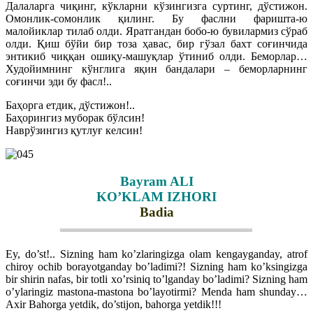
Далаларга чиқинг, кўкларни кўзингизга суртинг, дўстижон.
Омонлик-сомонлик қилинг. Бу фаслни фаришта-ю
малойиклар тилаб олди. Яратгандан бобо-ю бувилармиз сўраб
олди. Қиш бўйи бир тоза ҳавас, бир гўзал бахт соғинчида
энтикиб чиққан ошиқу-машуқлар ўтиниб олди. Беморлар…
Худойимнинг кўнглига яқин бандалари – беморларнинг
соғинчи эди бу фасл!..
Баҳорга етдик, дўстижон!..
Баҳорингиз муборак бўлсин!
Наврўзингиз қутлуғ келсин!
Bayram ALI
KO’KLAM IZHORI
Badia
Ey, do’st!.. Sizning ham ko’zlaringizga olam kengayganday, atrof
chiroy ochib borayotganday bo’ladimi?! Sizning ham ko’ksingizga
bir shirin nafas, bir totli xo’rsiniq to’lganday bo’ladimi? Sizning ham
o’ylaringiz mastona-mastona bo’layotirmi? Menda ham shunday…
Axir Bahorga yetdik, do’stijon, bahorga yetdik!!!