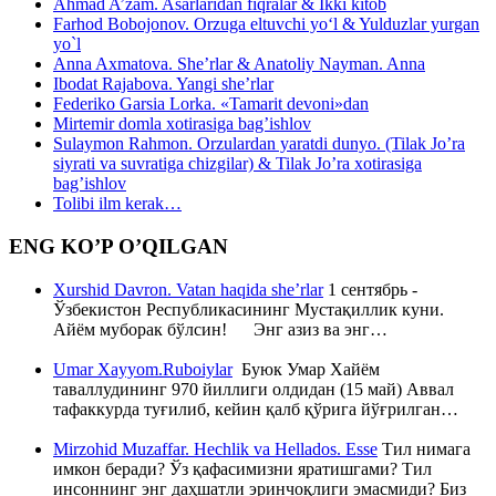
Ahmad A’zam. Asarlaridan fiqralar & Ikki kitob
Farhod Bobojonov. Orzuga eltuvchi yo‘l & Yulduzlar yurgan
yo`l
Anna Axmatova. She’rlar & Anatoliy Nayman. Anna
Ibodat Rajabova. Yangi she’rlar
Federiko Garsia Lorka. «Tamarit devoni»dan
Mirtemir domla xotirasiga bag’ishlov
Sulaymon Rahmon. Orzulardan yaratdi dunyo. (Tilak Jo’ra
siyrati va suvratiga chizgilar) & Tilak Jo’ra xotirasiga
bag’ishlov
Tolibi ilm kerak…
ENG KO’P O’QILGAN
Xurshid Davron. Vatan haqida she’rlar
1 сентябрь -
Ўзбекистон Республикасининг Мустақиллик куни.
Айём муборак бўлсин! Энг азиз ва энг…
Umar Xayyom.Ruboiylar
Буюк Умар Хайём
таваллудининг 970 йиллиги олдидан (15 май) Аввал
тафаккурда туғилиб, кейин қалб қўрига йўғрилган…
Mirzohid Muzaffar. Hechlik va Hellados. Esse
Тил нимага
имкон беради? Ўз қафасимизни яратишгами? Тил
инсоннинг энг даҳшатли эринчоқлиги эмасмиди? Биз