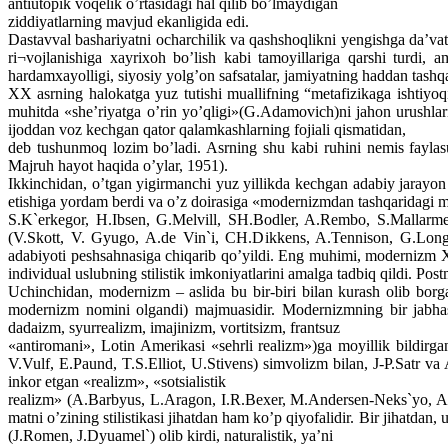
antiutopik voqelik o’rtasidagi hal qilib bo’lmaydigan
ziddiyatlarning mavjud ekanligida edi.
Dastavval bashariyatni ocharchilik va qashshoqlikni yengishga da’vat q
ri¬vojlanishiga xayrixoh bo’lish kabi tamoyillariga qarshi turdi,
hardamxayolligi, siyosiy yolg’on safsatalar, jamiyatning haddan tashqa
XX asrning halokatga yuz tutishi muallifning “metafizikaga ishtiyo
muhitda «she’riyatga o’rin yo’qligi»(G.Adamovich)ni jahon urushlari
ijoddan voz kechgan qator qalamkashlarning fojiali qismatidan,
deb tushunmoq lozim bo’ladi. Asrning shu kabi ruhini nemis faylas
Majruh hayot haqida o’ylar, 1951).
Ikkinchidan, o’tgan yigirmanchi yuz yillikda kechgan adabiy jarayon
etishiga yordam berdi va o’z doirasiga «modernizmdan tashqaridagi mo
S.K`erkegor, H.Ibsen, G.Melvill, SH.Bodler, A.Rembo, S.Mallarme,
(V.Skott, V. Gyugo, A.de Vin`i, CH.Dikkens, A.Tennison, G.Longfell
adabiyoti peshsahnasiga chiqarib qo’yildi. Eng muhimi, modernizm XX
individual uslubning stilistik imkoniyatlarini amalga tadbiq qildi. Po
Uchinchidan, modernizm – aslida bu bir-biri bilan kurash olib borg
modernizm nomini olgandi) majmuasidir. Modernizmning bir jabhasi av
dadaizm, syurrealizm, imajinizm, vortitsizm, frantsuz
«antiromani», Lotin Amerikasi «sehrli realizm»)ga moyillik bildirga
V.Vulf, E.Paund, T.S.Elliot, U.Stivens) simvolizm bilan, J-P.Satr va 
inkor etgan «realizm», «sotsialistik
realizm» (A.Barbyus, L.Aragon, I.R.Bexer, M.Andersen-Neks`yo, A.
matni o’zining stilistikasi jihatdan ham ko’p qiyofalidir. Bir jihatd
(J.Romen, J.Dyuamel`) olib kirdi, naturalistik, ya’ni