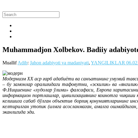
Muhammadjon Xolbekov. Badiiy adabiyotd
Muallif
Adib
:
Jahon adabiyoti va madaniyati
,
YANGILIKLAR
06.02
Модернизм XX аср ғарб адабиёти ва санъатининг умумий тавси
– бу замонлар оралиғидаги тафовутни, «эскилик» ва «янгили
Ф.Ницшенинг «худолар ўлими» фалсафаси, Европа харитасини
информацион портлашлар, цивилизациянинг коинотга чиқиши ка
келишига сабаб бўлган объектив борлиқ қонуниятларининг ин
келтирилган утопик (илмга асосланмаган, амалга ошмайдиган,
эканлигида эди.