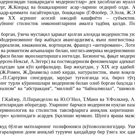
одернизмдан ташқаридаги модернистлар» дея ҳисоблаган муалл
рг, Ж.Конрад ва бошқаларнинг асар¬ларини оғдириб олди. А
адр-қиммати пасайтирилди, бошқалари (Г.Флобер, Э.Золя, Ж.Эл
зм XX асрнинг асосий ижодий кашфиёти – субъективл
убнинг стилистик имкониятларини амалга тадбиқ қилди. П
 борган, ўзича мустақил ҳаракат қилган алоҳида модернистик у
одернизмнинг бир жабҳаси авангардизмга, яъни лингвистика 
сюрреализм, имажинизм, вортицизм, француз «антиромани», Лот
ва романтизм анъаналари билан, инглиз-америка модернизмини (
фаси билан яқинлаштиришга интилди. Бизнингча, фақат модерниз
дерсен-Нексьё, А.Зегерс) ва постмодернизм феноменлари адекв
ҳатдан ҳам кўп қиёфалидир. Бир жиҳатдан, у XIX аср адабий 
р (Ж.Ромен, Ж.Дюамель) олиб кирди, натуралистик, яъни воқе
-П.Сартр)ни сингдирди, зарурат туғилганда эса, бироз тў
инг турли кўринишлари модернизм билан олиб борган баҳсида м
“реализм” ва “абстракция”, “миллий” ва “байналмилал”, “шимо
 Г.Кайзер, Л.Пиранделло ва Ю.О’Нил, Т.Манн ва У.Фолкнер, А.
матнларидан иборатдир. Уларнинг барчаси модернизм нуқтаи наза
ерминологик ва стилистик тавсифларига аниқлик киритишни 
дерн» қолипидаги асардек ўқилиши мумкин. Шунга яраша мазк
жуд бўлган матнларнинг полифонияси (кўповозлилиги)дир. Уш
егараларини доим аниқлаб турувчи қандайдир бир ўзига хос а