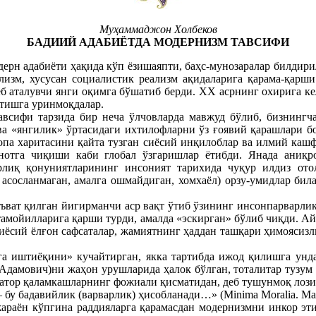
Муҳаммаджон Холбеков
БАДИИЙ АДАБИЁТДА МОДЕРНИЗМ ТАВСИФИ
ерн адабиёти ҳақида кўп ёзишаяпти, баҳс-мунозаралар билдири
ализм, хусусан социалистик реализм ақидаларига қарама-қарш
б аталувчи янги оқимга бўшатиб берди. XX асрнинг охирига к
этишга уринмоқдалар.
всифи тарзида бир неча ўлчовларда мавжуд бўлиб, бизнингч
 ва «янгилик» ўртасидаги ихтилофларни ўз ғоявий қарашлари 
а харитасини қайта тузган сиёсий инқилоблар ва илмий кашфиё
отга чиқиши каби глобал ўзгаришлар ётибди. Янада аниқро
орлиқ қонуниятларининг инсоният тарихида чуқур илдиз ото
асосланмаган, амалга ошмайдиган, хомхаёл) орзу-умидлар бил
ъват қилган йигирманчи аср вақт ўтиб ўзининг инсонпарварли
тамойилларига қарши турди, амалда «эскирган» бўлиб чиқди. А
сиёсий ёлғон сафсаталар, жамиятнинг ҳаддан ташқари ҳимоясизл
а иштиёқини» кучайтирган, якка тартибда ижод қилишга унда
Адамович)ни жаҳон урушларида ҳалок бўлган, тоталитар тузум 
н қатор қаламкашларнинг фожиали қисматидан, деб тушунмоқ ло
бу бадавийлик (варварлик) ҳисобланади…» (Minima Моraliа. Маж
араён кўпгина раддияларга қарамасдан модернизмни инкор этиб