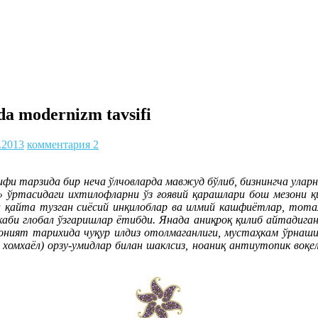
a modernizm tavsifi
.2013
комментария 2
фи тарзида бир неча ўлчовларда мавжуд бўлиб, бизнингча уларн
к» ўртасидаги ихтилофларни ўз ғоявий қарашлари бош мезони қ
 қайта тузган сиёсий инқилоблар ва илмий кашфиётлар, тотал
би глобал ўзгаришлар ётибди. Янада аниқроқ қилиб айтадиган 
соният тарихида чуқур илдиз отолмаганлиги, мустаҳкам ўрнаши
 хомхаёл) орзу-умидлар билан шаклсиз, ноаниқ антиутопик воқ