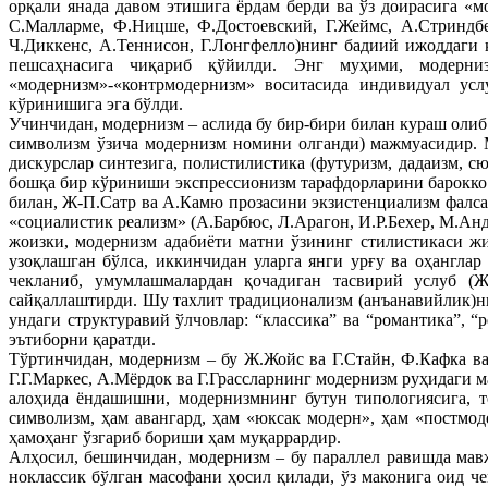
орқали янада давом этишига ёрдам берди ва ўз доирасига «м
С.Малларме, Ф.Ницше, Ф.Достоевский, Г.Жеймс, А.Стриндбе
Ч.Диккенс, А.Теннисон, Г.Лонгфелло)нинг бадиий ижоддаги қ
пешсаҳнасига чиқариб қўйилди. Энг муҳими, модерни
«модернизм»-«контрмодернизм» воситасида индивидуал усл
кўринишига эга бўлди.
Учинчидан, модернизм – аслида бу бир-бири билан кураш олиб
символизм ўзича модернизм номини олганди) мажмуасидир. М
дискурслар синтезига, полистилистика (футуризм, дадаизм, 
бошқа бир кўриниши экспрессионизм тарафдорларини барокко 
билан, Ж-П.Сатр ва А.Камю прозасини экзистенциализм фалса
«социалистик реализм» (А.Барбюс, Л.Арагон, И.Р.Бехер, М.Ан
жоизки, модернизм адабиёти матни ўзининг стилистикаси жи
узоқлашган бўлса, иккинчидан уларга янги урғу ва оҳангла
чекланиб, умумлашмалардан қочадиган тасвирий услуб (Ж.
сайқаллаштирди. Шу тахлит традиционализм (анъанавийлик)н
ундаги структуравий ўлчовлар: “классика” ва “романтика”, 
эътиборни қаратди.
Тўртинчидан, модернизм – бу Ж.Жойс ва Г.Стайн, Ф.Кафка ва
Г.Г.Маркес, А.Мёрдок ва Г.Грассларнинг модернизм руҳидаги 
алоҳида ёндашишни, модернизмнинг бутун типологиясига, т
символизм, ҳам авангард, ҳам «юксак модерн», ҳам «постмо
ҳамоҳанг ўзгариб бориши ҳам муқаррардир.
Алҳосил, бешинчидан, модернизм – бу параллел равишда мав
ноклассик бўлган масофани ҳосил қилади, ўз маконига оид ч