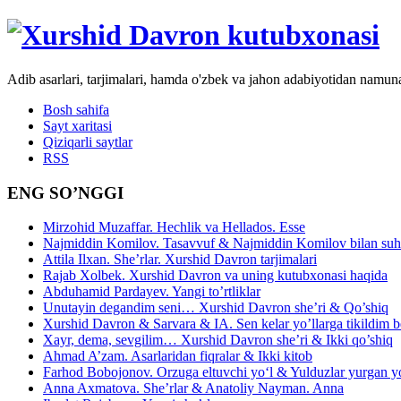
Adib asarlari, tarjimalari, hamda o'zbek va jahon adabiyotidan namun
Bosh sahifa
Sayt xaritasi
Qiziqarli saytlar
RSS
ENG SO’NGGI
Mirzohid Muzaffar. Hechlik va Hellados. Esse
Najmiddin Komilov. Tasavvuf & Najmiddin Komilov bilan suhb
Attila Ilxan. She’rlar. Xurshid Davron tarjimalari
Rajab Xolbek. Xurshid Davron va uning kutubxonasi haqida
Abduhamid Pardayev. Yangi to’rtliklar
Unutayin degandim seni… Xurshid Davron she’ri & Qo’shiq
Xurshid Davron & Sarvara & IA. Sen kelar yo’llarga tikildim
Xayr, dema, sevgilim… Xurshid Davron she’ri & Ikki qo’shiq
Ahmad A’zam. Asarlaridan fiqralar & Ikki kitob
Farhod Bobojonov. Orzuga eltuvchi yo‘l & Yulduzlar yurgan y
Anna Axmatova. She’rlar & Anatoliy Nayman. Anna