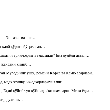
н! Энг азиз ва энг…
н қалб қўрига йўғрилган…
аҳшатли эринчоқлиги эмасмиди? Биз дунёни аввал…
», жандани кийиб…
Тоғай Муроднинг ушбу романи Кафка ва Камю асарлари…
шда, мадҳ этишда ижодкорларимиз чин…
и, Ёқиб қўйиб тун қўйнида ёки шамларни Мени ёдга…
шоир руҳини…