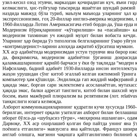
узил-кесил озод этувчи, марказдан қочирадиган куч, яъни г
келмаслиги, ҳис-туйғулар таъсирида яшаётган шундай рамзи
наздида мавжуд бўла туриб, маълум маънода уларнинг ҳал 
экспрессионизми, гоҳ 20-йиллар инглиз-америка модернизми, 
1960-йилларда Лотин Америкасигача етиб борди-да, ўша ерда и
Модернизм йўриқларининг «кўтарилиши» ва «пасайиши» каб
модернизм тахминан уч ижодий муҳит билан вобаста кечди. Б
Уларнинг ҳар бирида ўз типологик белгиларининг ўзаро уйғу
«контрмодернист»ларини алоҳида ажратиб кўрсатиш мумкин.
XX аср адабиётида модернизмдан устун турувчи яна бирор иж
да, фикримизча, модернизм адабиётни ўрганиш доирасид
қаламкашларининг қарийб барчаси у ёки бу тақлидда “модерн к
Нафсиламр, бадиий адабиёт 1930-йилларда инсон интеллекту
жаҳон урушидан сўнг китоб эгаллаб келган ижтимоий ўринга 
компьютер ҳам қўшилди. Эндиликда гап жиддий мафкуравий дав
ҳақида эмас, борган сари эклектизмга асосланаётган, мутаха
ҳақида эмас, балки адресат танглиги, китоб билан шахсий м
босим, яъни мажбурий плюрализм ва релятивизм (лот. relativ
танқислиги юзага келмоқда.
Ахборот коммуникацияларининг қудратли кучи хусусида 1960-й
берилган, интернет орқали узатилган ахборот билан беллашиш
иборат бўлса-да «шубҳасиз тўғри», «моҳирона ишланган», ода
Дарвоқе, XX аср охирлашиб қолган бир пайтда унинг яна ў
поёнига етганлиги» мавзусига яна қайтилди. Француз шоир
англаб олишга, мағзини чақишга қайтганлигимиз билиниб 