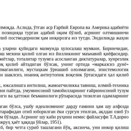
лмоқда. Аслида, ўтган аср Ғарбий Европа ва Америка адабиёти
и позицияда турган адабий оқим бўлиб, асрнинг олтмишинчи
елиб постмодернизм ҳам инқирозга юз тутди. Эндиликда жаҳон
а уларни қуйидаги мазмунда хулосалаш мумкин. Биринчидан,
бош мезони қилиб олган юз йилликнинг маънавий қиёфасидир.
тлар, тоталитар тузумга асосланган диктатуралар, хунрезлик
қ қилиб айтадиган бўлсак, унинг ортида «марказсиз дунё»
лмаганлиги, мустаҳкам ўрнашиб ололмагани, эпистемологик
ан шаклсиз, ноаниқ антиутопик воқелик ўртасидаги ҳал қилиб
к, юксалишга интилиш, жамоатчиликка таяниш, илмий-техника
йни пайтда, умуминсоний тамойилларнинг ғайриинсоний тузум
иги ва ҳаттоки беъманилиги рўпарасида тизилган одамларнинг
ган бўлса, ушбу идеализмнинг дарду ғамини ҳам шу алфозда
тарафидан отиб юборилган ёки сургун этилган, ақлдан озиб ўз
зим бўлади. Асрнинг шу каби руҳини немис файласуфи Т.Адорно
руҳ ҳаёт ҳақида ўйлар, 1951).
, бир четга суриб ташлагани йўқ, аксинча, уни инкор қилиш