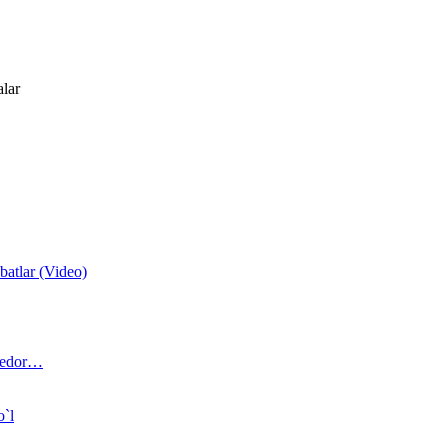
alar
atlar (Video)
 bedor…
o`l