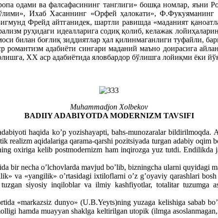
вропа одами ва фалсафасининг танглиги» бошқа номлар, яъни Р
ўлими», Ихаб Хасаннинг «Орфей ҳалокати», Ф.Фукуяманинг 
игмунд Фрейд айтганидек, шартли равишда «маданият қаноатла
рализм руҳидаги идеалларига содиқ қолиб, келажак лойиҳалари
моси билан боғлиқ зиддиятлар ҳал қилинмаганлиги туфайли, бар
р романтизм адабиёти сингари маданий маъно доирасига айлан
олишга, XX аср адабиётида яловбардор бўлишга лойиқми ёки йўқ
Muhammadjon Xolbekov
BADIIY ADABIYOTDA MODERNIZM TAVSIFI
dabiyoti haqida ko’p yozishayapti, bahs-munozaralar bildirilmoqda. A
ik realizm aqidalariga qarama-qarshi pozitsiyada turgan adabiy oqim bo’l
ng oxiriga kelib postmodernizm ham inqirozga yuz tutdi. Endilikda j
zida bir necha o’lchovlarda mavjud bo’lib, bizningcha ularni quyidag
ik» va «yangilik» o’rtasidagi ixtiloflarni o’z g’oyaviy qarashlari bosh
tuzgan siyosiy inqiloblar va ilmiy kashfiyotlar, totalitar tuzumga aso
 ortida «markazsiz dunyo» (U.B.Yeyts)ning yuzaga kelishiga sabab bo’lg
olligi hamda muayyan shaklga keltirilgan utopik (ilmga asoslanmagan,