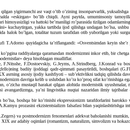
ilgan yigirmanchi asr vaqt o’tib o’zining insonparvarlik, yuksalishga i
 amalda «eskirgan» bo’lib chiqdi. Ayni paytda, umuminsoniy tamoyilla
ri himoyasizligi va hattoki be’maniligi ro’parasida tizilgan odamlarning
qini» kuchaytirgan, yakka tartibda ijod qilishga undagan bo’lsa, ushb
da halok bo’lgan, totalitar tuzum tarafidan otib yuborilgan yoki surgu
ufi T.Adorno quyidagicha ta’riflangandi: «Osventsimdan keyin she’r
 ko’pgina raddiyalarga qaramasdan modernizmni inkor etib, bir chetga s
dernistlar» deya hisoblagan mualliflar.
 F.Nitsshe, F.Dostoevskiy, G.Jeyms, A.Strindberg, J.Konrad va bosh
o)ning badiiy ijoddagi qadr-qimmati pasaytirildi, boshqalari (G.Flo
 asrning asosiy ijodiy kashfiyoti – sub’ektivlikni tadqiq qilishda da
stmodernizm davriga kelib u uslubdan ko’ra ko’proq sifat ko’rinishiga ega
an, o’zicha mustaqil harakat qilgan alohida modernistik uyushmalar, m
angardizmga, ya’ni lingvistika nuqtai nazaridan ilmiy tajribalar o’tka
n bo’lsa, boshqa bir ko’rinishi ekspressionizm tarafdorlarini barokko 
A.Kamyu prozasini ekzistentsializm falsafasi bilan yaqinlashtirishga i
Zegers) va postmodernizm fenomenlari adekvat baholanishi mumkin, xa
an, u XIX asr adabiy oqimlari (romantizm, naturalizm, simvolizm va hoka