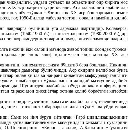
ан чиққанлиги, ундаги субъект ва объектнинг бир-бирига мос
нг XIX аср охирига тўғри келади. Аслида миллий адабиётлар
радиган ушбу «тўлқин» ўзини гоҳ XX аср бошларидаги немис
роза, гоҳ 1950-йиллар «абсурд театри» орқали намойиш қилиб,
г даврларга бўлиниши ўта даражада шартлидир. Қолаверса,
циализм (1940-1960 й.) ва постмодернизм (1980-2000 й.)дир.
 ва ноошкор «модернист»ларини, «модернизм» замондошлари ва
олга ижобий ёки салбий маънода жавоб топиш осондек туюлса-
нун-қоидалари аниқ кашф қилинмаган бир ҳолатда XX аср
мронлигини кинематографияга бўшатиб бера бошлади. Иккинчи
шакллари даъвогар бўлиб чиқди. Аср охирига келиб эса бунга
иятлар билан ҳийла ва найранг қилаётган мафкуралар танглиги
факультет талабаларига мўлжалланган жиддий мазмунли адабиёт
а бормоқда. Шунингдек, адабий жараёнда чинакам информацион
ётган хирахондон ҳиссиётлар остида қолиб бораётган китобхон
 энг топқир ёзувчининг ҳам газетада босилган, телевидениеда
видение ва интернет хабарлари исталган тўқима ва уйдирмадан
.
анди. Яъни юз йил бурун айтилган «Ғарб цивилизациясининг
имида қатнашаётгандекмиз» мазмунидаги ҳикматли сўзларини
», О.Шпенглернинг «Европа заволи», А.Блокнинг «Гуманизм