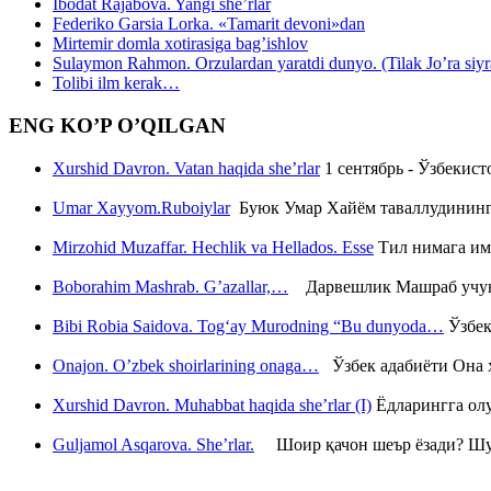
Ibodat Rajabova. Yangi she’rlar
Federiko Garsia Lorka. «Tamarit devoni»dan
Mirtemir domla xotirasiga bag’ishlov
Sulaymon Rahmon. Orzulardan yaratdi dunyo. (Tilak Jo’ra siyrati
Tolibi ilm kerak…
ENG KO’P O’QILGAN
Xurshid Davron. Vatan haqida she’rlar
1 сентябрь - Ўзбекис
Umar Xayyom.Ruboiylar
Буюк Умар Хайём таваллудининг 
Mirzohid Muzaffar. Hechlik va Hellados. Esse
Тил нимага им
Boborahim Mashrab. G’azallar,…
Дарвешлик Машраб учун ш
Bibi Robia Saidova. Tog‘ay Murodning “Bu dunyoda…
Ўзбек
Onajon. O’zbek shoirlarining onaga…
Ўзбек адабиёти Она ҳ
Xurshid Davron. Muhabbat haqida she’rlar (I)
Ёдларингга ол
Guljamol Asqarova. She’rlar.
Шоир қачон шеър ёзади? Шу с