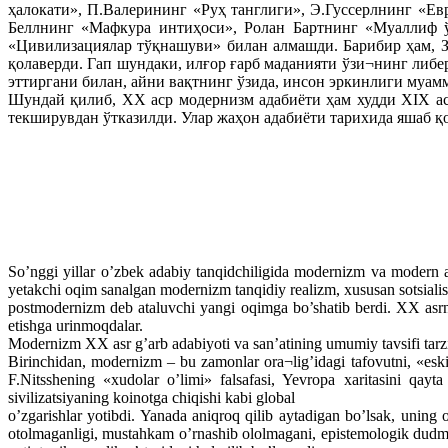
ҳалокати», П.Валерининг «Руҳ танглиги», Э.Гуссерлнинг «Е
Беллнинг «Мафкура интиҳоси», Ролан Бартнинг «Муаллиф 
«Цивилизациялар тўқнашуви» билан алмашди. Барибир ҳам, З
қолаверди. Гап шундаки, илғор ғарб маданияти ўзи¬нинг либе
эттиргани билан, айни вақтнинг ўзида, инсон эркинлиги муам
Шундай қилиб, XX аср модернизм адабиёти ҳам худди XIX ас
текширувдан ўтказилди. Улар жаҳон адабиёти тарихида яшаб қ
So’nggi yillar o’zbek adabiy tanqidchiligida modernizm va modern a
yetakchi oqim sanalgan modernizm tanqidiy realizm, xususan sotsialist
postmodernizm deb ataluvchi yangi oqimga bo’shatib berdi. XX asrni
etishga urinmoqdalar.
Modernizm XX asr g’arb adabiyoti va san’atining umumiy tavsifi tar
Birinchidan, modernizm – bu zamonlar ora¬lig’idagi tafovutni, «eskil
F.Nitsshening «xudolar o’limi» falsafasi, Yevropa xaritasini qayta 
sivilizatsiyaning koinotga chiqishi kabi global
o’zgarishlar yotibdi. Yanada aniqroq qilib aytadigan bo’lsak, uning
otolmaganligi, mustahkam o’rnashib ololmagani, epistemologik dudm