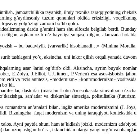
ntilish, jamoatchilikka tayanish, ilmiy-texnika taraqqiyotining cheksiz
rning g’ayriinsoniy tuzum qonunlari oldida erksizligi, voqelikning
 fojeaviy yolg’izligi zamoni bo’lib qoldi.
u idealizmning dardu g’amini ham shu alfozda belgilab berdi. Bunday
n etilgan, aqldan ozib o’z hayotiga suiqasd qilgan, alamzada holatda
 yozish – bu badaviylik (varvarlik) hisoblanadi…» (Minima Moralia.
urib tashlagani yo’q, aksincha, uni inkor qilish orqali yanada davom
qalarning asar¬larini og’dirib oldi. Aksincha, ayrim buyuk nomlar
ber, E.Zolya, J.Elliot, U.Uitmen, P.Verlen) esa asos-isbotsiz jahon
vom etdi va tezis-antitezis, «modernizm»-«kontrmodernizm» vositasida
 bo’ldi.
anifestlar, dasturlar (masalan Lotin Ame-rikasida simvolizm o’zicha
zishga, san’atlar va diskurslar sinteziga, polistilistika (futurizm,
va romantizm an’analari bilan, ingliz-amerika modernizmini (J. Joys,
ntildi. Bizningcha, faqat modernizm va uning taraqqiyoti kontekstida u
los. Ayni paytda shuni ham ta’kidlash joizki, modernizm adabiyoti
zo) dan uzoqlashgan bo’lsa, ikkinchidan ularga yangi urg’u va ohanglar