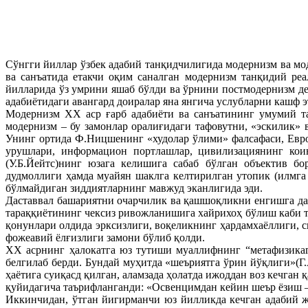
Сўнгги йиллар ўзбек адабий танқидчилигида модернизм ва мод
ва санъатида етакчи оқим саналган модернизм танқидий ре
йилларида ўз умрини яшаб бўлди ва ўрнини постмодернизм де
адабиётидаги авангард доиралар яна янгича услубларни кашф 
Модернизм XX аср ғарб адабиёти ва санъатининг умумий та
модернизм – бу замонлар оралиғидаги тафовутни, «эскилик»
Унинг ортида Ф.Ницшенинг «худолар ўлими» фалсафаси, Европ
урушлари, информацион портлашлар, цивилизациянинг коин
(У.Б.Йейтс)нинг юзага келишига сабаб бўлган объектив б
дудмоллиги ҳамда муайян шаклга келтирилган утопик (илмга 
бўлмайдиган зиддиятларнинг мавжуд эканлигида эди.
Даставвал башариятни очарчилик ва қашшоқликни енгишга да
тараққиётининг чексиз ривожланишига хайрихоҳ бўлиш каби 
қонунлари олдида эрксизлиги, воқеликнинг ҳардамхаёллиги, 
фожеавий ёлғизлиги замони бўлиб қолди.
XX асрнинг ҳалокатга юз тутиши муаллифнинг “метафизикаг
белгилаб берди. Бундай муҳитда «шеъриятга ўрин йўқлиги»(Г.
ҳаётига суиқасд қилган, аламзада ҳолатда ижоддан воз кечга
қуйидагича таърифланганди: «Освенцимдан кейин шеър ёзиш – 
Иккинчидан, ўтган йигирманчи юз йилликда кечган адабий ж