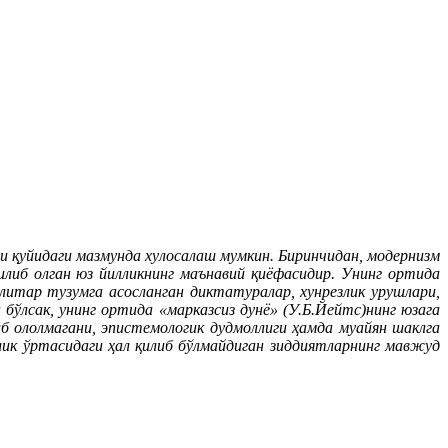
и қуйидаги мазмунда хулосалаш мумкин. Биринчидан, модернизм
илиб олган юз йилликнинг маънавий қиёфасидир. Унинг ортида
итар тузумга асосланган диктатуралар, хунрезлик урушлари,
бўлсак, унинг ортида «марказсиз дунё» (У.Б.Йейтс)нинг юзага
б ололмагани, эпистемологик дудмоллиги ҳамда муайян шаклга
елик ўртасидаги ҳал қилиб бўлмайдиган зиддиятларнинг мавжуд