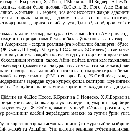
ифлар. С.Кьеркегор, Ҳ.Ибсен, Г.Мелвилл, Ш.Бодлер, А.Рембо,
ксинча, айрим буюк номлар (В.Скотт, В. Гюго, А.де Виньи,
лиот, У.Уитмен, П.Верлен) эса асос-исботсиз жаҳон адабиёти
икни тадқиқ қилишда давом этди ва тезис-антитезис,
остмодернизм даврига келиб у услубдан кўра кўпроқ сифат
юшмалар, манифестлар, дастурлар (масалан Лотин Аме-рикасида
нуқтаи назаридан илмий тажрибалар ўтказишга, санъатлар ва
ин Америкаси «сеҳрли реализм»)га мойиллик билдирган бўлса,
Ж. Жойс, В.Вулф, Э.Паунд, Т.С.Эллиот, У.Стивенс) символизм
м ва унинг тараққиёти контекстида у инкор этган «реализм»,
ат баҳоланиши мумкин, халос. Айни пайтда шуни ҳам таъкидлаш
оқимлари (романтизм, натурализм, символизм ва ҳоказо) дан
ликни тасвирлашда маиший тафсилотлар, икир-чикирлар билан
ғрилаб натурализмни (Р.Мартен дю Гар, Ж.Стейнбек) янада
одернизмга зарардан кўра кўпроқ фойда келтирди, шунингдек
лий” ва “жанубий” каби тамойилларнинг мавжудлигига диққат-
Дёблин ва Ж.Дос Посос, Б.Брехт ва Э.Ионеско, Х.Л.Борхес ва
ридан ўзига хос, бошқаларга ўхшамайдиган, уларнинг ҳар бири
тақозо этади. Ж.Жойс қаламига мансуб «Улисс» романи ҳам
ур романнинг адабий жараёндаги мавқеи ва тутган ўрни унга
бу инкор этишлар ва тас¬диқларнинг ўта мураккабли майдони
дабий жараёнга ўхшайди. Уни шартли равишда субъективликдан