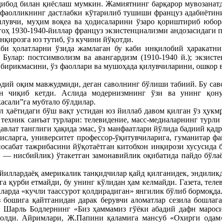
ирдибод билан қиёслаш мумкин. Жамиятнинг барқарор мувозанатд
й фаолликнинг дастлабки кўтарилиб тушиши француз адабиётини
қилувчи, муҳим воқеа ва ҳодисаларини ўзаро қориштириб юбо
гоҳ 1930-1940-йиллар француз экзистенциализми андозасидаги п
нқирозга юз тутиб, ўз кучини йўқотди.
и ҳолатларни ўзида жамлаган бу каби инқилобий ҳаракатнин
улар: постсимволизм ва авангардизм (1910-1940 й.); экзистен
н бирикмасини, ўз фаоллари ва мушоҳада қилувчиларини, ошкор
одий оқим мавжудмиди, деган саволнинг бўлиши табиий. Бу сав
ан чиқиб кетди. Аслида модернизмнинг ўзи ва унинг қо
асали”га мубтало бўлдилар.
ал ҳаётидаги бўш вақт устидан юз йиллаб давом қилган ўз ҳук
техник санъат турлари: телевидение, масс-медиаларнинг турли 
лат танглиги ҳақида эмас, ўз манфаатлари йўлида бадиий қадр
ссисларга, университет профессор-ўқитувчиларига, гуманитар 
уносабат тажрибасини йўқотаётган китобхон инқирози хусусид
us — нисбийлик) ўтакетган замонавийлик оқибатида пайдо бўла
иллардаёқ америкалик танқидчилар қайд қилганидек, эндиликда
га қурби етмайди, бу унинг кўлидан ҳам келмайди. Газета, теле
мларда «кучли таассурот қолдирадиган» янгилик бўлиб бормоқда
з бошига қайтганидан дарак берувчи аломатлар сезила бошлаг
и Шарль Бодлернинг «Биз ҳаммамиз гўёки абадий дафн марос
қолди. Айримлари, Ж.Папини қаламига мансуб «Охирги одам