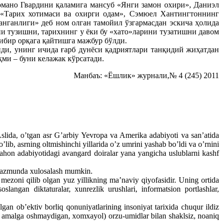
омано Гвардини қаламига мансуб «Янги замон охири», Даниэл
«Тарих хотимаси ва охирги одам», Сэмюел Хантингтоннинг
нганлиги» деб ном олган тамойил ўзгармасдан эскича ҳолида
ни тузишни, тарихнинг у ёки бу «хато»ларини тузатишни давом
ибир орқага қайтишга мажбур бўлди.
ди, унинг ичида ғарб дунёси қадриятлари танқидий жиҳатдан
ми – буни келажак кўрсатади.
Манбаъ: «Ёшлик» журнали,№ 4 (245) 2011
slida, o’tgan asr G’arbiy Yevropa va Amerika adabiyoti va san’atida
ib, asrning oltmishinchi yillarida o’z umrini yashab bo’ldi va o’rnini
ahon adabiyotidagi avangard doiralar yana yangicha uslublarni kashf
i mazmunda xulosalash mumkin.
 mezoni qilib olgan yuz yillikning ma’naviy qiyofasidir. Uning ortida
slangan diktaturalar, xunrezlik urushlari, informatsion portlashlar,
an ob’ektiv borliq qonuniyatlarining insoniyat tarixida chuqur ildiz
 amalga oshmaydigan, xomxayol) orzu-umidlar bilan shaklsiz, noaniq