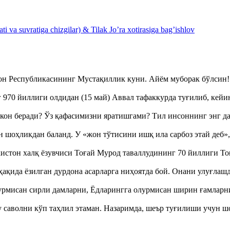
 va suvratiga chizgilar) & Tilak Jo’ra xotirasiga bag’ishlov
тон Республикасининг Мустақиллик куни. Айём муборак бўлси
970 йиллиги олдидан (15 май) Аввал тафаккурда туғилиб, кейи
кон беради? Ўз қафасимизни яратишгами? Тил инсоннинг энг д
оҳликдан баланд. У «жон тўтисини ишқ ила сарбоз этай деб
истон халқ ёзувчиси Тоғай Мурод таваллудининг 70 йиллиги 
ақида ёзилган дурдона асарларга ниҳоятда бой. Онани улуғла
урмисан сирли дамларни, Ёдларингга олурмисан ширин ғамларн
аволни кўп таҳлил этаман. Назаримда, шеър туғилиши учун 