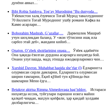
дунёни аввал…
Bibi Robia Saidova. Tog‘ay Murodning “Bu dunyoda…
Ўзбекистон халқ ёзувчиси Тоғай Мурод таваллудининг
70 йиллиги Тоғай Муроднинг ушбу романи Кафка ва
Камю асарлари…
Boborahim Mashrab. G’azallar,…
Дарвешлик Машраб
учун шоҳликдан баланд. У «жон тўтисини ишқ ила
сарбоз этай деб», жандани кийиб…
Onajon. O’zbek shoirlarining onaga…
Ўзбек адабиёти
Она ҳақида ёзилган дурдона асарларга ниҳоятда бой.
Онани улуғлашда, мадҳ этишда ижодкорларимиз чин…
Xurshid Davron. Muhabbat haqida she’rlar (I)
Ёдларингга
олурмисан сирли дамларни, Ёдларингга олурмисан
ширин ғамларни, Ёқиб қўйиб тун қўйнида ёки
шамларни Мени ёдга…
Betakror aktrisa Rimma Ahmedovaga bag’ishlov.
Истараси
ниҳоятда иссиқ, туйғулари паришон юзига майин
қалқиб чиққан, маҳзун қиёфали, ҳар қандай ҳолдаям
дилбарлигича…