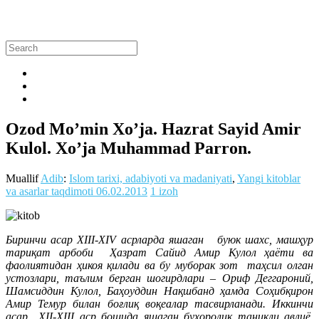
Ozod Mo’min Xo’ja. Hazrat Sayid Amir
Kulol. Xo’ja Muhammad Parron.
Muallif
Adib
:
Islom tarixi, adabiyoti va madaniyati
,
Yangi kitoblar
va asarlar taqdimoti
06.02.2013
1 izoh
Биринчи асар XIII-XIV асрларда яшаган буюк шахс, машҳур
тариқат арбоби Ҳазрат Сайид Амир Кулол ҳаёти ва
фаолиятидан ҳикоя қилади ва бу муборак зот таҳсил олган
устозлари, таълим берган шогирдлари – Ориф Деггароний,
Шамсиддин Кулол, Баҳоуддин Нақшбанд ҳамда Соҳибқирон
Амир Темур билан боғлиқ воқеалар тасвирланади. Иккинчи
асар XII-XIII аср бошида яшаган бухоролик таниқли авлиё