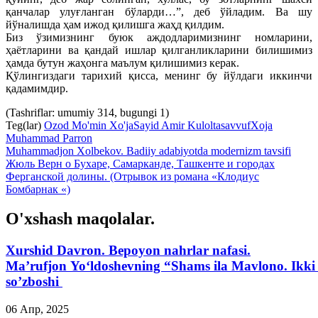
қанчалар улуғланган бўларди…”, деб ўйладим. Ва шу
йўналишда ҳам ижод қилишга жаҳд қилдим.
Биз ўзимизнинг буюк аждодларимизнинг номларини,
ҳаётларини ва қандай ишлар қилганликларини билишимиз
ҳамда бутун жаҳонга маълум қилишимиз керак.
Қўлингиздаги тарихий қисса, менинг бу йўлдаги иккинчи
қадамимдир.
(Tashriflar: umumiy 314, bugungi 1)
Teg(lar)
Ozod Mo'min Xo'ja
Sayid Amir Kulol
tasavvuf
Xoja
Muhammad Parron
Muhammadjon Xolbekov. Badiiy adabiyotda modernizm tavsifi
Жюль Верн о Бухаре, Самарканде, Ташкенте и городах
Ферганской долины. (Отрывок из романа «Клодиус
Бомбарнак «)
O'xshash maqolalar.
Xurshid Davron. Bepoyon nahrlar nafasi.
Ma’rufjon Yo‘ldoshevning “Shams ila Mavlono. Ikki 
so’zboshi
06 Апр, 2025