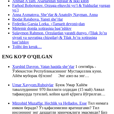
Ahmad A’zam. Asarlaridan fiqralar & Ikki kitob
Farhod Bobojonov. Orzuga eltuvchi yo‘l & Yulduzlar yurgan
yo`l
Anna Axmatova. She’rlar & Anatoliy Nayman. Anna
Ibodat Rajabova. Yangi she’rlar
Federiko Garsia Lorka. «Tamarit devoni»dan
Mirtemir domla xotirasiga bag’ishlov
Sulaymon Rahmon. Orzulardan yaratdi dunyo. (Tilak Jo’ra
siyrati va suvratiga chizgilar) & Tilak Jo’ra xotirasiga
bag’ishlov
Tolibi ilm kerak…
ENG KO’P O’QILGAN
Xurshid Davron. Vatan haqida she’rlar
1 сентябрь -
Ўзбекистон Республикасининг Мустақиллик куни.
Айём муборак бўлсин! Энг азиз ва энг…
Umar Xayyom.Ruboiylar
Буюк Умар Хайём
таваллудининг 970 йиллиги олдидан (15 май) Аввал
тафаккурда туғилиб, кейин қалб қўрига йўғрилган…
Mirzohid Muzaffar. Hechlik va Hellados. Esse
Тил нимага
имкон беради? Ўз қафасимизни яратишгами? Тил
инсоннинг энг даҳшатли эринчоқлиги эмасмиди? Биз