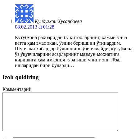
Қундузхон Ҳусанбоева
08.02.2013 at 01:28
Кутубхона раҳбаридан бу китобларнинг, ҳажми унча
катта ҳам эмас экан, ўзини беришини ўтинардим.
Шунчаки хабардор бўлишнинг ўзи етмайди, кутубхона
ўз ўқувчиларини асарларнинг мазмун-моҳиятига
киришига ҳам имконият яратиши унинг энг гўзал
ишларидан бири бўларди…
Izoh qoldiring
Комментарий