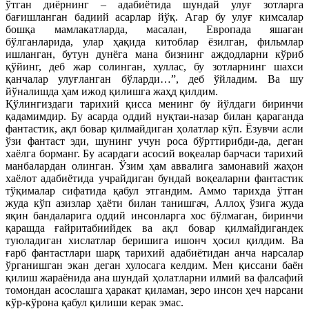
ўтган диёрнинг – адабиётида шундай улуғ зотларга
бағишланган бадиий асарлар йўқ. Агар бу улуғ кимсалар
бошқа мамлакатларда, масалан, Европада яшаган
бўлганларида, улар ҳақида китоблар ёзилган, фильмлар
ишланган, бутун дунёга мана бизнинг аждодларни кўриб
қўйинг, деб жар солинган, хуллас, бу зотларнинг шахси
қанчалар улуғланган бўларди…”, деб ўйладим. Ва шу
йўналишда ҳам ижод қилишга жаҳд қилдим.
Қўлингиздаги тарихий қисса менинг бу йўлдаги биринчи
қадамимдир. Бу асарда оддий нуқтаи-назар билан қараганда
фантастик, ақл бовар қилмайдиган ҳолатлар кўп. Ёзувчи асли
ўзи фантаст эди, шунинг учун роса бўрттирибди-да, деган
хаёлга борманг. Бу асардаги асосий воқеалар барчаси тарихий
манбалардан олинган. Ўзим ҳам аввалига замонавий жаҳон
хаёлот адабиётида учрайдиган бундай воқеаларни фантастик
тўқималар сифатида қабул этгандим. Аммо тарихда ўтган
жуда кўп азизлар ҳаёти билан танишгач, Аллоҳ ўзига жуда
яқин бандаларига оддий инсонларга хос бўлмаган, биринчи
қарашда ғайритабиийдек ва ақл бовар қилмайдигандек
туюладиган хислатлар беришига ишонч ҳосил қилдим. Ва
ғарб фантастлари шарқ тарихий адабиётидан анча нарсалар
ўрганишган экан деган хулосага келдим. Мен қиссани баён
қилиш жараёнида ана шундай ҳолатларни илмий ва фалсафий
томондан асослашга ҳаракат қиламан, зеро инсон ҳеч нарсани
кўр-кўрона қабул қилиши керак эмас.