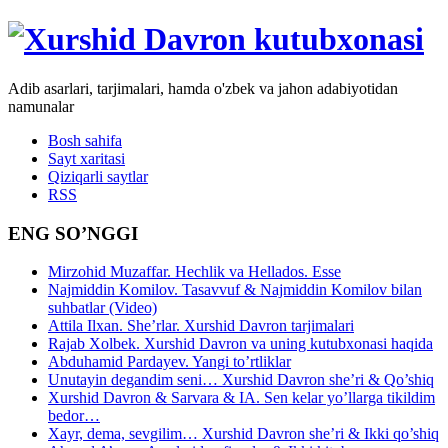
Adib asarlari, tarjimalari, hamda o'zbek va jahon adabiyotidan
namunalar
Bosh sahifa
Sayt xaritasi
Qiziqarli saytlar
RSS
ENG SO’NGGI
Mirzohid Muzaffar. Hechlik va Hellados. Esse
Najmiddin Komilov. Tasavvuf & Najmiddin Komilov bilan
suhbatlar (Video)
Attila Ilxan. She’rlar. Xurshid Davron tarjimalari
Rajab Xolbek. Xurshid Davron va uning kutubxonasi haqida
Abduhamid Pardayev. Yangi to’rtliklar
Unutayin degandim seni… Xurshid Davron she’ri & Qo’shiq
Xurshid Davron & Sarvara & IA. Sen kelar yo’llarga tikildim
bedor…
Xayr, dema, sevgilim… Xurshid Davron she’ri & Ikki qo’shiq