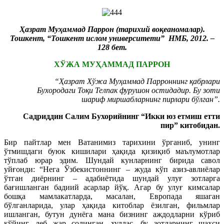
Ҳазрат Муҳаммад Паррон (тарихий воқеаномалар).
Тошкент, “Тошкент ислом университети” НМБ, 2012. –
128 бет.
ХЎЖА МУҲАММАД ПАРРОН
“Ҳазрат Хўжа Муҳаммад Парроннинг қабрлари
Бухородаги Тоқи Телпак фурушон остидадир. Бу зоти
шариф миршабларнинг пирлари бўлган”.
Садриддин Салим Бухорийнинг “Икки юз етмиш етти
пир” китобидан.
Бир пайтлар мен Ватанимиз тарихини ўрганиб, унинг
ўтмишдаги буюк кишилари ҳақида қизиқиб маълумотлар
тўплаб юрар эдим. Шундай кунларнинг бирида савол
уйғонди: “Нега Ўзбекистоннинг – жуда кўп азиз-авлиёлар
ўтган диёрнинг – адабиётида шундай улуғ зотларга
бағишланган бадиий асарлар йўқ. Агар бу улуғ кимсалар
бошқа мамлакатларда, масалан, Европада яшаган
бўлганларида, улар ҳақида китоблар ёзилган, фильмлар
ишланган, бутун дунёга мана бизнинг аждодларни кўриб
қўйинг, деб жар солинган, хуллас, бу зотларнинг шахси