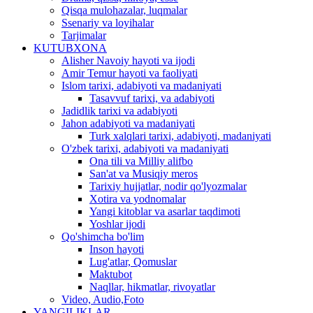
Qisqa mulohazalar, luqmalar
Ssenariy va loyihalar
Tarjimalar
KUTUBXONA
Alisher Navoiy hayoti va ijodi
Amir Temur hayoti va faoliyati
Islom tarixi, adabiyoti va madaniyati
Tasavvuf tarixi, va adabiyoti
Jadidlik tarixi va adabiyoti
Jahon adabiyoti va madaniyati
Turk xalqlari tarixi, adabiyoti, madaniyati
O'zbek tarixi, adabiyoti va madaniyati
Ona tili va Milliy alifbo
San'at va Musiqiy meros
Tarixiy hujjatlar, nodir qo'lyozmalar
Xotira va yodnomalar
Yangi kitoblar va asarlar taqdimoti
Yoshlar ijodi
Qo'shimcha bo'lim
Inson hayoti
Lug'atlar, Qomuslar
Maktubot
Naqllar, hikmatlar, rivoyatlar
Video, Audio,Foto
YANGILIKLAR