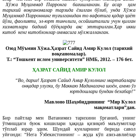
Хўжа Муҳаммад Парронга бағишланган. Бу асар ҳам
тарихий воқеаномалар тарзида ёзилган бўлиб, унда Хўжа
Муҳаммад Парроннинг туғилганидан то вафотига қадар ҳаёт
йўли, фаолияти, эл-юрт тинчлиги, осойишталиги учун қилган
хизматлари бадиий бўёқларда акс эттирилган.Ҳар икки
китоб кенг китобхонлар оммасига мўлжалланган.
Озод Мўъмин Хўжа.Ҳазрат Сайид Амир Кулол (тарихий
воқеаномалар).
Т.: “Тошкент ислом университети” НМБ, 2012. – 176 бет.
ҲАЗРАТ САЙИД АМИР КУЛОЛ
“Во, дариғ! Ҳазрат Сайид Амир Кулолнинг мартабалари
онқадар улугки, бу Маккаю Мадинагача шоён, аммо ўз
юртдошлари бундан бехабар!”
Мавлоно Шаҳобиддиннинг “Мир Кулол
мақоматлари”дан.
Бир пайтлар мен Ватанимиз тарихини ўрганиб, унинг
ўтмишдаги буюк кишилари ҳақида қизиқиб маълумотлар
тўплаб юрар эдим. Шундай кунларнинг бирида савол
уйғонди: “Нега Ўзбекистоннинг – жуда кўп азиз-авлиёлар