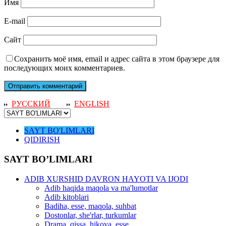
Имя
E-mail
Сайт
Сохранить моё имя, email и адрес сайта в этом браузере для
последующих моих комментариев.
РУССКИЙ
ENGLISH
SAYT BO'LIMLARI
QIDIRISH
SAYT BO’LIMLARI
ADIB XURSHID DAVRON HAYOTI VA IJODI
Adib haqida maqola va ma'lumotlar
Adib kitoblari
Badiha, esse, maqola, suhbat
Dostonlar, she'rlar, turkumlar
Drama, qissa, hikoya, esse