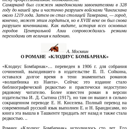
Самарканд был сожжен македонскими завоевателями в 328
году до нашей эры и частично разрушен войсками Чингисхана
около 1219 года. Затем он стал столицей Тамерлана, — город,
конечно, может этим гордиться, но в XVIII веке он был снова
разрушен кочевниками. Как видите, история всех основных
городов Центральной Азии сопровождалась резкими
переходами от величия к падению.
А. Москвин
О РОМАНЕ «КЛОДИУС БОМБАРНАК»
«Клодиус Бомбарнак»… переведен в 1906 г. для собрания
сочинений, выходившего в издательстве II. П. Сойкина,
оставался долгое время в тени знаменитых романов
«волшебника из Нанта». Сейчас это издание стало
библиографической редкостью и практически недоступно
рядовому читателю. Более известен роман в версии
издательства И. Д. Сытина (1917), но там он вышел в сильно
сокращенном переводе Е. Н. Киселева. Полный перевод на
современный русский язык выполнен Е. и Н. Брандисами, но
книга эта вышла в Ташкенте тридцать лет назад и также стала
редкостью. ..
Роману «Клодиус Бомбарнак» исполнилось сто лет. Его