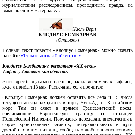
журналистским расследованием, проводимым, правда, на
вымышленном материале…
Жюль Верн
КЛОДИУС БОМБАРНАК
(Отрывок)
Полный текст повести «Клодиус Бомбарнак» можно скачать
на сайте
«Туркистанская библиотека»
Клодиусу Бомбарнаку, репортеру «XX века»
Тифлис, Закавказская область.
Этот адрес был указан на депеше, ожидавшей меня в Тифлисе,
куда я прибыл 13 мая. Распечатав ее, я прочитал:
«Клодиус Бомбарнак должен оставить все дела и 15 числа
текущего месяца находиться в порту Узун-Ада на Каспийском
море. Там он сядет в прямой Трансазиатский поезд,
соединяющий Европейскую границу со столицей
Поднебесной Империи. Поручается передавать впечатления в
форме хроникальных заметок, интервьюировать в пути
достойных внимания лиц, сообщать о любых происшествиях