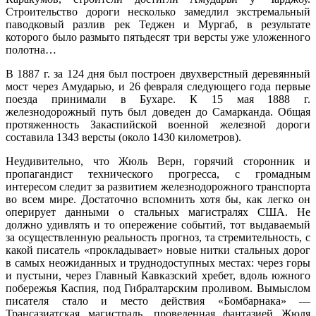
Строительство дороги несколько замедлил экстремальный
паводковый разлив рек Теджен и Мургаб, в результате
которого было размыто пятьдесят три версты уже уложенного
полотна…
В 1887 г. за 124 дня был построен двухверстный деревянный
мост через Амударью, и 26 февраля следующего года первые
поезда принимали в Бухаре. К 15 мая 1888 г.
железнодорожный путь был доведен до Самарканда. Общая
протяженность Закаспийской военной железной дороги
составила 134З версты (около 1430 километров).
Неудивительно, что Жюль Верн, горячий сторонник и
пропагандист технического прогресса, с громадным
интересом следит за развитием железнодорожного транспорта
во всем мире. Достаточно вспомнить хотя бы, как легко он
оперирует данными о стальных магистралях США. Не
должно удивлять и то опережение событий, тот выдаваемый
за осуществленную реальность прогноз, та стремительность, с
какой писатель «прокладывает» новые нитки стальных дорог
в самых неожиданных и труднодоступных местах: через горы
и пустыни, через Главный Кавказский хребет, вдоль южного
побережья Каспия, под Гибралтарским проливом. Вымыслом
писателя стало и место действия «Бомбарнака» —
Трансазиатская магистраль, проведенная фантазией Жюля