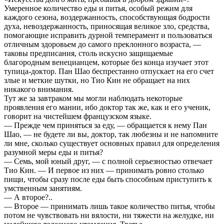
Умеренное количество еды и питья, особый режим для
каждого сезона, воздержанность, способствующая бодрости
духа, невоздержанность, приносящая великое зло, средства,
помогающие исправить дурной темперамент и пользоваться
отличным здоровьем до самого преклонного возраста, —
таковы предписания, столь искусно защищаемые
благородным венецианцем, которые без конца изучает этот
тупица-доктор. Пан Шао беспрестанно отпускает на его счет
злые и меткие шутки, но Тио Кин не обращает на них
никакого внимания.
Тут же за завтраком мы могли наблюдать некоторые
проявления его мании, ибо доктор так же, как и его ученик,
говорит на чистейшем французском языке.
— Прежде чем приняться за еду, — обращается к нему Пан
Шао, — не будете ли вы, доктор, так любезны и не напомните
ли мне, сколько существует основных правил для определения
разумной меры еды и питья?
— Семь, мой юный друг, — с полной серьезностью отвечает
Тио Кин. — И первое из них — принимать ровно столько
пищи, чтобы сразу после еды быть способным приступить к
умственным занятиям.
— А второе?..
— Второе — принимать лишь такое количество питья, чтобы
потом не чувствовать ни вялости, ни тяжести на желудке, ни