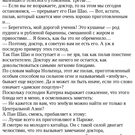
малейшего телесного утомления. Третье…
— Если вы не возражаете, доктор, то на этом мы сегодня
остановимся, — прерывает его Пан Шао. — Вот, кстати,
пилав, который кажется мне очень хорошо приготовленным
и…
— Берегитесь, мой дорогой ученик! Это кушанье — род
пудинга и рубленой баранины, смешанной с жиром и
пряностями… Я боюсь, как бы это не обременило…
— Поэтому, доктор, я советую вам не есть его. А уж я
последую примеру этих господ.
Так Пан Шао и поступает и — не зря, так как пилав поистине
восхитителен. Доктору же ничего не остается, как
довольствоваться самыми легкими блюдами.
По словам майора Нольтица, этот же пилав, приготовленный
особым способом на сильном огне и называемый «зенбузи»,
бывает еще вкуснее. Да и может ли быть иначе, если это слово
означает «дамские поцелуи»?
Поскольку господин Катерна выражает сожаление, что этого
блюда нет в меню, я осмеливаюсь заметить:
— Не кажется ли вам, что зенбузи можно найти не только в
Центральной Азии?
А Пан Шао, смеясь, прибавляет к этому:
— Лучше всего их приготовляют в Париже.
Я смотрю на молодого китайца. Он с такой силой двигает
челюстями, что это вызывает замечание доктора,