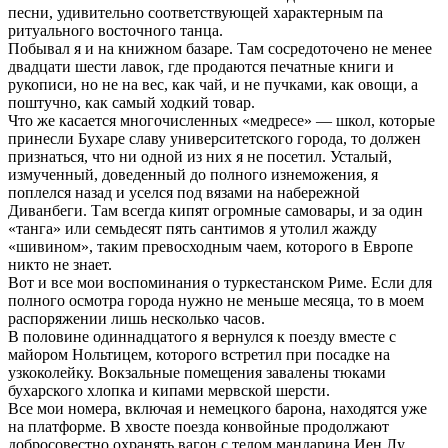
песни, удивительно соответствующей характерным па
ритуального восточного танца.
Побывал я и на книжном базаре. Там сосредоточено не менее
двадцати шести лавок, где продаются печатные книги и
рукописи, но не на вес, как чай, и не пучками, как овощи, а
поштучно, как самый ходкий товар.
Что же касается многочисленных «медресе» — школ, которые
принесли Бухаре славу университетского города, то должен
признаться, что ни одной из них я не посетил. Усталый,
измученный, доведенный до полного изнеможения, я
поплелся назад и уселся под вязами на набережной
Диванбеги. Там всегда кипят огромные самовары, и за один
«танга» или семьдесят пять сантимов я утолил жажду
«шивином», таким превосходным чаем, которого в Европе
никто не знает.
Вот и все мои воспоминания о туркестанском Риме. Если для
полного осмотра города нужно не меньше месяца, то в моем
распоряжении лишь несколько часов.
В половине одиннадцатого я вернулся к поезду вместе с
майором Нольтицем, которого встретил при посадке на
узкоколейку. Вокзальные помещения завалены тюками
бухарского хлопка и кипами мервской шерсти.
Все мои номера, включая и немецкого барона, находятся уже
на платформе. В хвосте поезда конвойные продолжают
добросовестно охранять вагон с телом мандарина Иен Лу.