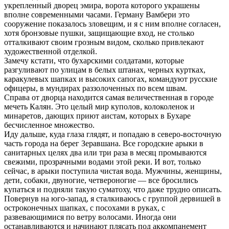
укрепленный дворец эмира, ворота которого украшены
вполне современными часами. Герману Вамбери это
сооружение показалось зловещим, и я с ним вполне согласен,
хотя бронзовые пушки, защищающие вход, не столько
отталкивают своим грозным видом, сколько привлекают
художественной отделкой.
Замечу кстати, что бухарскими солдатами, которые
разгуливают по улицам в белых штанах, черных куртках,
каракулевых шапках и высоких сапогах, командуют русские
офицеры, в мундирах раззолоченных по всем швам.
Справа от дворца находится самая величественная в городе
мечеть Калян. Это целый мир куполов, колоколенок и
минаретов, дающих приют аистам, которых в Бухаре
бесчисленное множество.
Иду дальше, куда глаза глядят, и попадаю в северо-восточную
часть города на берег Зеравшана. Все городские арыки в
санитарных целях два или три раза в месяц промываются
свежими, прозрачными водами этой реки. И вот, только
сейчас, в арыки поступила чистая вода. Мужчины, женщины,
дети, собаки, двуногие, четвероногие — все бросились
купаться и подняли такую суматоху, что даже трудно описать.
Повернув на юго-запад, я сталкиваюсь с группой дервишей в
остроконечных шапках, с посохами в руках, с
развевающимися по ветру волосами. Иногда они
останавливаются и начинают плясать под аккомпанемент