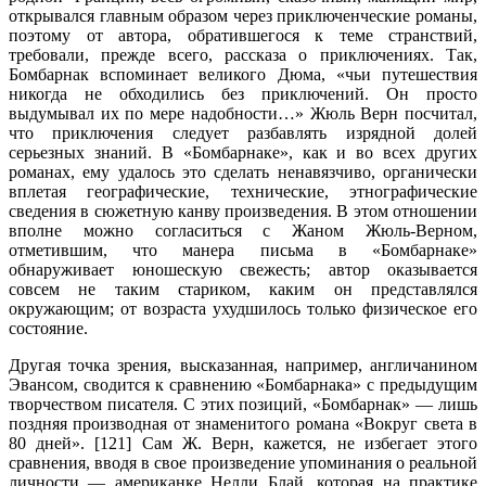
открывался главным образом через приключенческие романы,
поэтому от автора, обратившегося к теме странствий,
требовали, прежде всего, рассказа о приключениях. Так,
Бомбарнак вспоминает великого Дюма, «чьи путешествия
никогда не обходились без приключений. Он просто
выдумывал их по мере надобности…» Жюль Верн посчитал,
что приключения следует разбавлять изрядной долей
серьезных знаний. В «Бомбарнаке», как и во всех других
романах, ему удалось это сделать ненавязчиво, органически
вплетая географические, технические, этнографические
сведения в сюжетную канву произведения. В этом отношении
вполне можно согласиться с Жаном Жюль-Верном,
отметившим, что манера письма в «Бомбарнаке»
обнаруживает юношескую свежесть; автор оказывается
совсем не таким стариком, каким он представлялся
окружающим; от возраста ухудшилось только физическое его
состояние.
Другая точка зрения, высказанная, например, англичанином
Эвансом, сводится к сравнению «Бомбарнака» с предыдущим
творчеством писателя. С этих позиций, «Бомбарнак» — лишь
поздняя производная от знаменитого романа «Вокруг света в
80 дней». [121] Сам Ж. Верн, кажется, не избегает этого
сравнения, вводя в свое произведение упоминания о реальной
личности — американке Нелли Блай, которая на практике