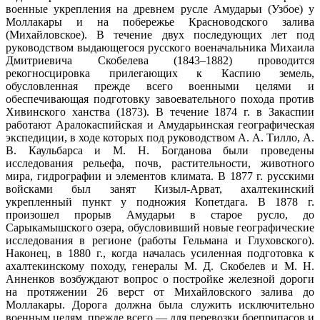
военные укрепления на древнем русле Амударьи (Узбое) у
Моллакары и на побережье Красноводского залива
(Михайловское). В течение двух последующих лет под
руководством выдающегося русского военачальника Михаила
Дмитриевича Скобелева (1843–1882) проводится
рекогносцировка прилегающих к Каспию земель,
обусловленная прежде всего военными целями и
обеспечивающая подготовку завоевательного похода против
Хивинского ханства (1873). В течение 1874 г. в Закаспии
работают Аралокаспийская и Амударьинская географическая
экспедиции, в ходе которых под руководством А. А. Тилло, А.
В. Каульбарса и M. H. Богданова были проведены
исследования рельефа, почв, растительности, животного
мира, гидрографии и элементов климата. В 1877 г. русскими
войсками был занят Кизыл-Арват, ахалтекинский
укрепленный пункт у подножия Копетдага. В 1878 г.
произошел прорыв Амударьи в старое русло, до
Сарыкамышского озера, обусловивший новые географические
исследования в регионе (работы Гельмана и Глуховского).
Наконец, в 1880 г., когда началась усиленная подготовка к
ахалтекинскому походу, генералы М. Д. Скобелев и M. H.
Анненков возбуждают вопрос о постройке железной дороги
на протяжении 26 верст от Михайловского залива до
Моллакары. Дорога должна была служить исключительно
военным целям, прежде всего — для перевозки боеприпасов и