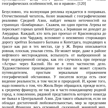
географических особенностей, но и нравов». [120]
Безусловно, эта волнующая реплика нуждается в поправках.
Отечественный читатель, более знакомый с географическими
реалиями Средней Азии, найдет немало неточностей на
страницах «Бомбарнака». Скажем, ни один приток Атрека не
пересекает горных цепей Копетдага, а Зеравшан не доходит до
Амударьи. Каждый, кто хоть раз проехал от Красноводска до
Ашхабада или Чарджоу, вспомнит о неизменно сторожащих
дорогу хребтах Большого Балхана и Копетдага, подходящих к
трассе как раз в тех местах, где у Ж. Верна описывается
ровная, плоская, унылая степь. Не может море, даже в районе
нефтяного месторождения, вспыхнуть от выброшенной за
борт недокуренной сигары, как это случилось при переходе
«Астры» через Каспий. Но не в этих частностях дело.
Художественное произведение все-таки не может служить
путеводителем, простым зеркальным отражением
географической обстановки. У писателя всегда есть свое
видение реальности, в том числе и природной. И, кроме того,
надо помнить о том, что Жюль Верн обращался, прежде всего,
к среднему французу, не так уж и часто покидающему родной
город, к поколению, рядовой представитель которого никогда
не бывал в Центральной Азии. Для такого обывателя, если он
обладал достаточной любознательностью, мир за пределами
родной Франции, весь огромный, сказочный, манящий мир,