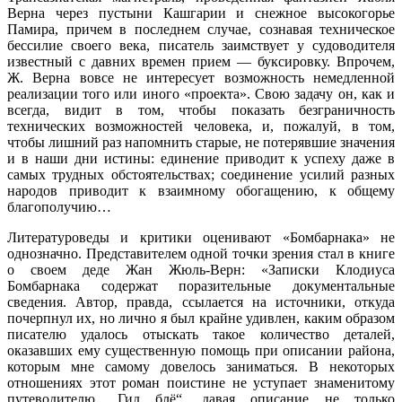
Верна через пустыни Кашгарии и снежное высокогорье
Памира, причем в последнем случае, сознавая техническое
бессилие своего века, писатель заимствует у судоводителя
известный с давних времен прием — буксировку. Впрочем,
Ж. Верна вовсе не интересует возможность немедленной
реализации того или иного «проекта». Свою задачу он, как и
всегда, видит в том, чтобы показать безграничность
технических возможностей человека, и, пожалуй, в том,
чтобы лишний раз напомнить старые, не потерявшие значения
и в наши дни истины: единение приводит к успеху даже в
самых трудных обстоятельствах; соединение усилий разных
народов приводит к взаимному обогащению, к общему
благополучию…
Литературоведы и критики оценивают «Бомбарнака» не
однозначно. Представителем одной точки зрения стал в книге
о своем деде Жан Жюль-Верн: «Записки Клодиуса
Бомбарнака содержат поразительные документальные
сведения. Автор, правда, ссылается на источники, откуда
почерпнул их, но лично я был крайне удивлен, каким образом
писателю удалось отыскать такое количество деталей,
оказавших ему существенную помощь при описании района,
которым мне самому довелось заниматься. В некоторых
отношениях этот роман поистине не уступает знаменитому
путеводителю „Гид блё“, давая описание не только