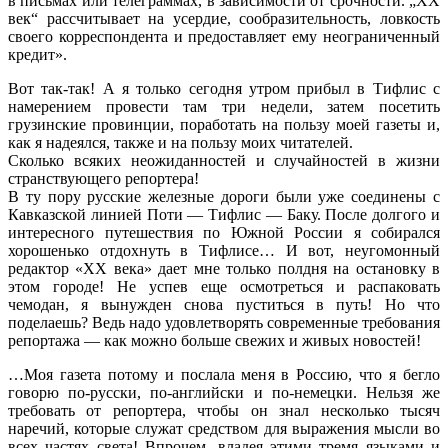
в письмах или телеграммах, в зависимости от срочности. „XX
век“ рассчитывает на усердие, сообразительность, ловкость
своего корреспондента и предоставляет ему неограниченный
кредит».
Вот так-так! А я только сегодня утром прибыл в Тифлис с
намерением провести там три недели, затем посетить
грузинские провинции, поработать на пользу моей газеты и,
как я надеялся, также и на пользу моих читателей.
Сколько всяких неожиданностей и случайностей в жизни
странствующего репортера!
В ту пору русские железные дороги были уже соединены с
Кавказской линией Поти — Тифлис — Баку. После долгого и
интересного путешествия по Южной России я собирался
хорошенько отдохнуть в Тифлисе… И вот, неугомонный
редактор «XX века» дает мне только полдня на остановку в
этом городе! Не успев еще осмотреться и распаковать
чемодан, я вынужден снова пуститься в путь! Но что
поделаешь? Ведь надо удовлетворять современные требования
репортажа — как можно больше свежих и живых новостей!
…Моя газета потому и послала меня в Россию, что я бегло
говорю по-русски, по-английски и по-немецки. Нельзя же
требовать от репортера, чтобы он знал несколько тысяч
наречий, которые служат средством для выражения мысли во
всех частях света! Впрочем, владея этими тремя языками и