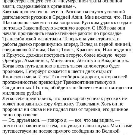
предостерегающего его от «неумеренной траты основной
влаги, содержащейся в организме».
Завтрак прошел очень весело. Разговор коснулся успешной
деятельности русских в Средней Азии. Мне кажется, что. Пан
Шао хорошо знаком с этим вопросом. Русским удалось создать
не только Закаспийскую железную дорогу. С 1888 года они
начали производить изыскательные работы по прокладке
Транссибирской магистрали. Теперь она уже строится, и
работы далеко продвинулись вперед. Вслед за первой линией,
соединяющей Ишим, Омск, Томск, Красноярск, Нижнеудинск
и Иркутск, должны построить вторую, более южную, через
Оренбург, Акмолинск, Минусинск, Абагатуй и Владивосток.
Когда весь путь длиною в шесть тысяч километров будет
проложен, Петербург окажется в шести днях езды от
Японского моря. И эта Транссибирская дорога, которая всей
протяженностью превзойдет Трансконтинентальную в
Соединенных Штатах, обойдется не более семисот пятидесяти
миллионов рублей.
Легко себе представить, что разговор об успехах русских не
может понравиться сэру Фрэнсису Травельяну. Хоть он не
проронил ни слова и не поднял глаз от тарелки, его длинное
лицо порозовело.
— Эх, друзья мои, — говорю я, — все, что мы видим, —
ничто по сравнению с тем, что увидят наши внуки. Мы с вами
путешествуем на поезде прямого сообщения по Великой