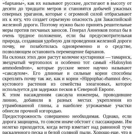
«барханы», как их называют русские, достигают в высоту от
десяти до тридцати метров и становятся добычей ужасных
северных ураганов, которые с огромной силой отбрасывают
их к югу, что создает серьезную опасность для Закаспийской
железной дороги. Поэтому нужно было принять решительные
меры против песчаных заносов. Генерал Анненков попал бы в
очень трудное положение, если бы предусмотрительная
природа, создавшая удобную для проведения железной дороги
почву, не позаботилась одновременно и о средстве,
позволяющем остановить перемещение барханов.
На склонах этих дюн растут колючие кустарники — тамариск,
звездчатый чертополох и особенно тот самый «Haloxylon
ammodendron», которые русские менее научно называют
«саксаулом». Его длинные и сильные корни способны
скреплять почву так же, как и корни «Hippophac-rhamnoi des»,
кустового растения из семейства элеагновых, которое
используется для задержки песков в Северной Европе.
К этим насаждениям саксаула инженеры, проводившие
линию, добавили в разных местах укрепления из
утрамбованной глины, а наиболее угрожаемые участки
обнесли прочной изгородью.
Предосторожность совершенно необходимая. Однако, если
дорога защищена, то совсем иначе обстоит с пассажирами. Им
нелегко приходится, когда ветер взметает над равниной тучи
раскаленного песка и белой соляной пыли. Хорошо еще, что в