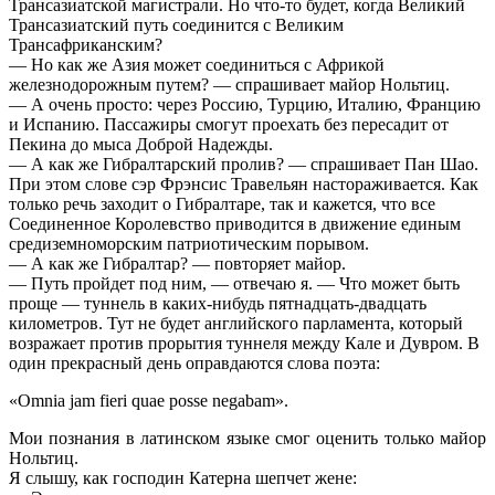
Трансазиатской магистрали. Но что-то будет, когда Великий
Трансазиатский путь соединится с Великим
Трансафриканским?
— Но как же Азия может соединиться с Африкой
железнодорожным путем? — спрашивает майор Нольтиц.
— А очень просто: через Россию, Турцию, Италию, Францию
и Испанию. Пассажиры смогут проехать без пересадит от
Пекина до мыса Доброй Надежды.
— А как же Гибралтарский пролив? — спрашивает Пан Шао.
При этом слове сэр Фрэнсис Травельян настораживается. Как
только речь заходит о Гибралтаре, так и кажется, что все
Соединенное Королевство приводится в движение единым
средиземноморским патриотическим порывом.
— А как же Гибралтар? — повторяет майор.
— Путь пройдет под ним, — отвечаю я. — Что может быть
проще — туннель в каких-нибудь пятнадцать-двадцать
километров. Тут не будет английского парламента, который
возражает против прорытия туннеля между Кале и Дувром. В
один прекрасный день оправдаются слова поэта:
«Omnia jam fieri quae posse negabam».
Мои познания в латинском языке смог оценить только майор
Нольтиц.
Я слышу, как господин Катерна шепчет жене: