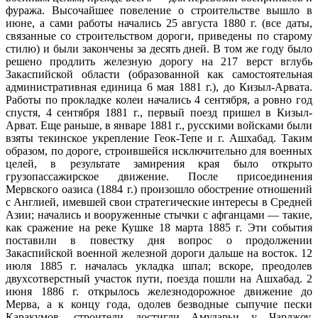
фуража. Высочайшее повеление о строительстве вышло в
июне, а сами работы начались 25 августа 1880 г. (все даты,
связанные со строительством дороги, приведены по старому
стилю) и были закончены за десять дней. В том же году было
решено продлить железную дорогу на 217 верст вглубь
Закаспийской области (образованной как самостоятельная
административная единица 6 мая 1881 г.), до Кизыл-Арвата.
Работы по прокладке колеи начались 4 сентября, а ровно год
спустя, 4 сентября 1881 г., первый поезд пришел в Кизыл-
Арват. Еще раньше, в январе 1881 г., русскими войсками были
взяты текинское укрепление Геок-Тепе и г. Ашхабад. Таким
образом, по дороге, строившейся исключительно для военных
целей, в результате замирения края было открыто
грузопассажирское движение. После присоединения
Мервского оазиса (1884 г.) произошло обострение отношений
с Англией, имевшей свои стратегические интересы в Средней
Азии; начались и вооруженные стычки с афганцами — такие,
как сражение на реке Кушке 18 марта 1885 г. Эти события
поставили в повестку дня вопрос о продолжении
Закаспийской военной железной дороги дальше на восток. 12
июля 1885 г. началась укладка шпал; вскоре, преодолев
двухсотверстный участок пути, поезда пошли на Ашхабад. 2
июня 1886 г. открылось железнодорожное движение до
Мерва, а к концу года, одолев безводные сыпучие пески
Каракумов, строители достигли Амударьи у Чарджоу.