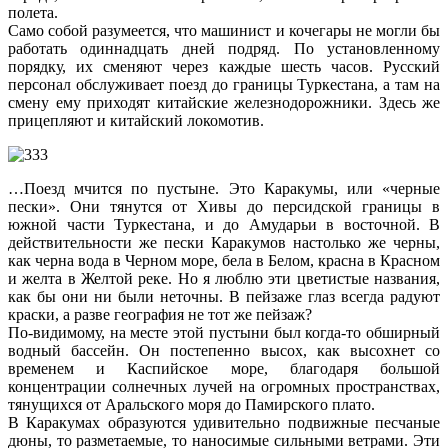
полета.
Само собой разумеется, что машинист и кочегары не могли бы
работать одиннадцать дней подряд. По установленному
порядку, их сменяют через каждые шесть часов. Русский
персонал обслуживает поезд до границы Туркестана, а там на
смену ему приходят китайские железнодорожники. Здесь же
прицепляют и китайский локомотив.
…Поезд мчится по пустыне. Это Каракумы, или «черные
пески». Они тянутся от Хивы до персидской границы в
южной части Туркестана, и до Амударьи в восточной. В
действительности же пески Каракумов настолько же черны,
как черна вода в Черном море, бела в Белом, красна в Красном
и желта в Желтой реке. Но я люблю эти цветистые названия,
как бы они ни были неточны. В пейзаже глаз всегда радуют
краски, а разве география не тот же пейзаж?
По-видимому, на месте этой пустыни был когда-то обширный
водный бассейн. Он постепенно высох, как высохнет со
временем и Каспийское море, благодаря большой
концентрации солнечных лучей на огромных пространствах,
тянущихся от Аральского моря до Памирского плато.
В Каракумах образуются удивительно подвижные песчаные
дюны, то разметаемые, то наносимые сильными ветрами. Эти