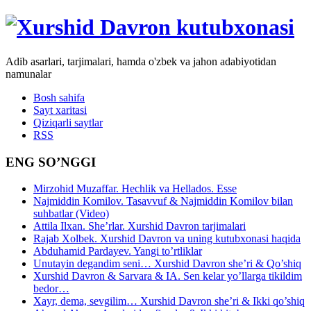
Adib asarlari, tarjimalari, hamda o'zbek va jahon adabiyotidan
namunalar
Bosh sahifa
Sayt xaritasi
Qiziqarli saytlar
RSS
ENG SO’NGGI
Mirzohid Muzaffar. Hechlik va Hellados. Esse
Najmiddin Komilov. Tasavvuf & Najmiddin Komilov bilan
suhbatlar (Video)
Attila Ilxan. She’rlar. Xurshid Davron tarjimalari
Rajab Xolbek. Xurshid Davron va uning kutubxonasi haqida
Abduhamid Pardayev. Yangi to’rtliklar
Unutayin degandim seni… Xurshid Davron she’ri & Qo’shiq
Xurshid Davron & Sarvara & IA. Sen kelar yo’llarga tikildim
bedor…
Xayr, dema, sevgilim… Xurshid Davron she’ri & Ikki qo’shiq