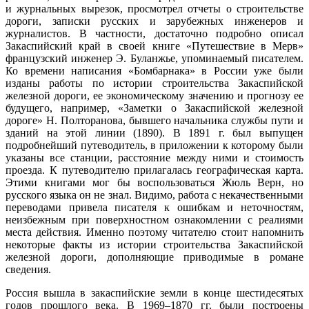
и журнальных вырезок, просмотрел отчеты о строительстве
дороги, записки русских и зарубежных инженеров и
журналистов. В частности, достаточно подробно описал
Закаспийский край в своей книге «Путешествие в Мерв»
французский инженер Э. Буланжье, упоминаемый писателем.
Ко времени написания «Бомбарнака» в России уже были
изданы работы по истории строительства Закаспийской
железной дороги, ее экономическому значению и прогнозу ее
будущего, например, «Заметки о Закаспийской железной
дороге» Н. Полторанова, бывшего начальника службы пути и
зданий на этой линии (1890). В 1891 г. был выпущен
подробнейший путеводитель, в приложении к которому были
указаны все станции, расстояние между ними и стоимость
проезда. К путеводителю прилагалась географическая карта.
Этими книгами мог бы воспользоваться Жюль Верн, но
русского языка он не знал. Видимо, работа с некачественными
переводами привела писателя к ошибкам и неточностям,
неизбежным при поверхностном ознакомлении с реалиями
места действия. Именно поэтому читателю стоит напомнить
некоторые факты из истории строительства Закаспийской
железной дороги, дополняющие приводимые в романе
сведения.
Россия вышла в закаспийские земли в конце шестидесятых
годов прошлого века. В 1969–1870 гг. были построены