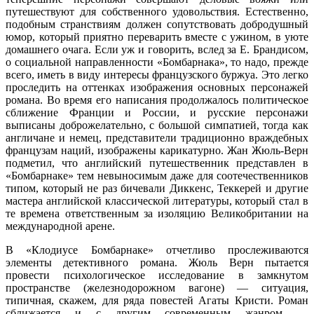
путешествуют для собственного удовольствия. Естественно,
подобным странствиям должен сопутствовать добродушный
юмор, который приятно переварить вместе с ужином, в уюте
домашнего очага. Если уж и говорить, вслед за Е. Брандисом,
о социальной направленности «Бомбарнака», то надо, прежде
всего, иметь в виду интересы французского буржуа. Это легко
проследить на оттенках изображения основных персонажей
романа. Во время его написания продолжалось политическое
сближение Франции и России, и русские персонажи
выписаны доброжелательно, с большой симпатией, тогда как
англичане и немец, представители традиционно враждебных
французам наций, изображены карикатурно. Жан Жюль-Верн
подметил, что английский путешественник представлен в
«Бомбарнаке» тем невыносимым даже для соотечественников
типом, который не раз бичевали Диккенс, Теккерей и другие
мастера английской классической литературы, который стал в
те времена ответственным за изоляцию Великобритании на
международной арене.
В «Клодиусе Бомбарнаке» отчетливо прослеживаются
элементы детективного романа. Жюль Верн пытается
провести психологическое исследование в замкнутом
пространстве (железнодорожном вагоне) — ситуация,
типичная, скажем, для ряда повестей Агаты Кристи. Роман
сближается и с другим современным жанром —