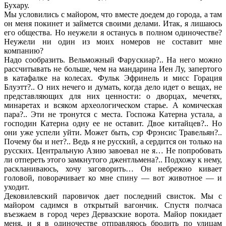
Бухару.
Мы условились с майором, что вместе доедем до города, а там
он меня покинет и займется своими делами. Итак, я лишаюсь
его общества. Но неужели я останусь в полном одиночестве?
Неужели ни один из моих номеров не составит мне
компанию?
Надо сообразить. Вельможный Фарускиар?.. На него можно
рассчитывать не больше, чем на мандарина Иен Лу, запертого
в катафалке на колесах. Фульк Эфринель и мисс Горация
Блуэтт?.. О них нечего и думать, когда дело идет о вещах, не
представляющих для них ценности: о дворцах, мечетях,
минаретах и всяком археологическом старье. А комическая
пара?.. Эти не тронутся с места. Госпожа Катерна устала, а
господин Катерна одну ее не оставит. Двое китайцев?.. Но
они уже успели уйти. Может быть, сэр Фрэнсис Травельян?..
Почему бы и нет?.. Ведь я не русский, а сердится он только на
русских. Центральную Азию завоевал не я… Не попробовать
ли отпереть этого замкнутого джентльмена?.. Подхожу к нему,
раскланиваюсь, хочу заговорить… Он небрежно кивает
головой, поворачивает ко мне спину — вот животное — и
уходит.
Дековилевский паровичок дает последний свисток. Мы с
майором садимся в открытый вагончик. Спустя полчаса
въезжаем в город через Дервазские ворота. Майор покидает
меня, и я в одиночестве отправляюсь бродить по улицам