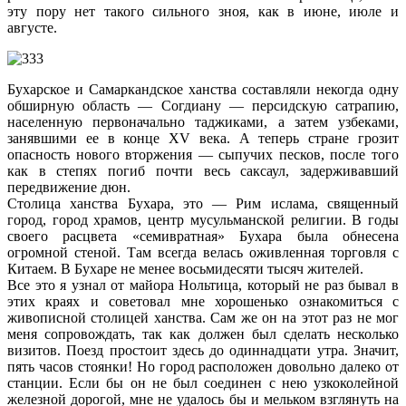
эту пору нет такого сильного зноя, как в июне, июле и
августе.
Бухарское и Самаркандское ханства составляли некогда одну
обширную область — Согдиану — персидскую сатрапию,
населенную первоначально таджиками, а затем узбеками,
занявшими ее в конце XV века. А теперь стране грозит
опасность нового вторжения — сыпучих песков, после того
как в степях погиб почти весь саксаул, задерживавший
передвижение дюн.
Столица ханства Бухара, это — Рим ислама, священный
город, город храмов, центр мусульманской религии. В годы
своего расцвета «семивратная» Бухара была обнесена
огромной стеной. Там всегда велась оживленная торговля с
Китаем. В Бухаре не менее восьмидесяти тысяч жителей.
Все это я узнал от майора Нольтица, который не раз бывал в
этих краях и советовал мне хорошенько ознакомиться с
живописной столицей ханства. Сам же он на этот раз не мог
меня сопровождать, так как должен был сделать несколько
визитов. Поезд простоит здесь до одиннадцати утра. Значит,
пять часов стоянки! Но город расположен довольно далеко от
станции. Если бы он не был соединен с нею узкоколейной
железной дорогой, мне не удалось бы и мельком взглянуть на