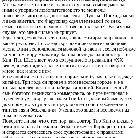
Мне кажется, что трое из наших спутников наблюдают за
ними с упорным любопытством; это те монголы
подозрительного вида, которые сели в Душаке. Проходя мимо,
я даже заметил, что Фарускиар сделал им какой-то знак,
смысла которого я не уловил. Разве он их знает?.. Во всяком
случае, это меня сильно интригует.
Едва поезд отошел от станции, как пассажиры направились в
вагон-ресторан. По соседству с нами оказались свободные
места. Этим воспользовался молодой китаец и уселся поближе
ко мне и майору Нольтицу. За ним последовал и доктор Тио
Кин. Пан Шао знает, что я сотрудничаю в редакции «XX
века», и ему, видимо, хочется познакомиться и поговорить со
мною, как и мне с ним.
Я не ошибся. Это настоящий парижский бульвардье в одежде
китайца. Три года он провел в этом веселом городе, и не
только развлекался, но и набирался знаний. Единственный
сын богатого пекинского коммерсанта, он путешествовал и
путешествует под крылышком Тио Кина, который именуется
доктором, но в сущности представляет собой законченный
тип лентяя и бездельника. Ученик это знает и все время над
ним посмеивается.
Поверите ли вы, что с тех пор, как доктор Тио Кин отыскал у
букиниста на набережной Сены книжечку Корнаро, он только
и старается согласовать свое существование с правилами
«Искусства долго жить, пребывая в добром здравии».