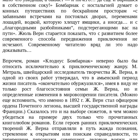
в собственном соку!» Бомбарнак с ностальгией думает о
конных путешествиях по бескрайним просторам «с
забавными встречами на постоялых дворах, переменами
лошадей, водкой, которую хлещут ямщики, а иногда… и с
„благородными разбойниками“, подстерегающими вас на
пути». Жюль Верн старается показать, что с развитием более
современного способа передвижения приключения не
исчезают. Современному читателю вряд ли это надо
доказывать…
Впрочем, роман «Клодиус Бомбарнак» неверно было бы
относить исключительно к приключенческому жанру. М.
Метраль, швейцарский исследователь творчества Ж. Верна, в
одной из своих работ утверждал, что в амьенский период
жизни писатель «окончательно обуржуазился», имея в виду не
только рост благосостояния семьи Ж. Верна, но и
определенные изменения в мировоззрении писателя. (Можно
еще вспомнить, что именно в 1892 г. Ж. Верн стал офицером
ордена Почетного легиона, высшей государственной награды
Франции.) Сказалось это и на выборе сюжетов, в чем можно
убедиться на примере двух только что прочитанных
книголюбом романов. Если героев ранних приключенческих
творений Ж. Верна отправляли в путь жажда познания,
стремление к открытиям или поискам справедливости, то
теперешние персонажи совершают деловые вояжи или