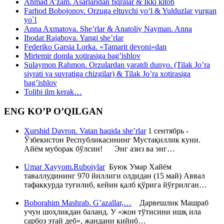
Ahmad A’zam. Asarlaridan fiqralar & Ikki kitob
Farhod Bobojonov. Orzuga eltuvchi yo‘l & Yulduzlar yurgan
yo`l
Anna Axmatova. She’rlar & Anatoliy Nayman. Anna
Ibodat Rajabova. Yangi she’rlar
Federiko Garsia Lorka. «Tamarit devoni»dan
Mirtemir domla xotirasiga bag’ishlov
Sulaymon Rahmon. Orzulardan yaratdi dunyo. (Tilak Jo’ra
siyrati va suvratiga chizgilar) & Tilak Jo’ra xotirasiga
bag’ishlov
Tolibi ilm kerak…
ENG KO’P O’QILGAN
Xurshid Davron. Vatan haqida she’rlar
1 сентябрь -
Ўзбекистон Республикасининг Мустақиллик куни.
Айём муборак бўлсин! Энг азиз ва энг…
Umar Xayyom.Ruboiylar
Буюк Умар Хайём
таваллудининг 970 йиллиги олдидан (15 май) Аввал
тафаккурда туғилиб, кейин қалб қўрига йўғрилган…
Boborahim Mashrab. G’azallar,…
Дарвешлик Машраб
учун шоҳликдан баланд. У «жон тўтисини ишқ ила
сарбоз этай деб», жандани кийиб…