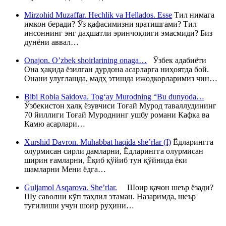
Mirzohid Muzaffar. Hechlik va Hellados. Esse
Тил нимага
имкон беради? Ўз қафасимизни яратишгами? Тил
инсоннинг энг даҳшатли эринчоқлиги эмасмиди? Биз
дунёни аввал…
Onajon. O’zbek shoirlarining onaga…
Ўзбек адабиёти
Она ҳақида ёзилган дурдона асарларга ниҳоятда бой.
Онани улуғлашда, мадҳ этишда ижодкорларимиз чин…
Bibi Robia Saidova. Tog‘ay Murodning “Bu dunyoda…
Ўзбекистон халқ ёзувчиси Тоғай Мурод таваллудининг
70 йиллиги Тоғай Муроднинг ушбу романи Кафка ва
Камю асарлари…
Xurshid Davron. Muhabbat haqida she’rlar (I)
Ёдларингга
олурмисан сирли дамларни, Ёдларингга олурмисан
ширин ғамларни, Ёқиб қўйиб тун қўйнида ёки
шамларни Мени ёдга…
Guljamol Asqarova. She’rlar.
Шоир қачон шеър ёзади?
Шу саволни кўп таҳлил этаман. Назаримда, шеър
туғилиши учун шоир руҳини…