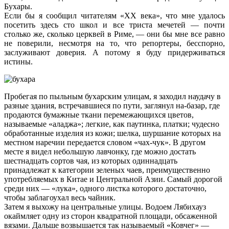
Бухары.
Если бы я сообщил читателям «XX века», что мне удалось
посетить здесь сто школ и все триста мечетей — почти
столько же, сколько церквей в Риме, — они бы мне все равно
не поверили, несмотря на то, что репортеры, бесспорно,
заслуживают доверия. А потому я буду придерживаться
истины.
Пробегая по пыльным бухарским улицам, я заходил наудачу в
разные здания, встречавшиеся по пути, заглянул на-базар, где
продаются бумажные ткани перемежающихся цветов,
называемые «аладжа»; легкие, как паутинка, платки; чудесно
обработанные изделия из кожи; шелка, шуршание которых на
местном наречии передается словом «чах-чук». В другом
месте я видел небольшую лавчонку, где можно достать
шестнадцать сортов чая, из которых одиннадцать
принадлежат к категории зеленых чаев, преимущественно
употребляемых в Китае и Центральной Азии. Самый дорогой
среди них — «лука», одного листка которого достаточно,
чтобы заблагоухал весь чайник.
Затем я выхожу на центральные улицы. Водоем Лябихауз
окаймляет одну из сторон квадратной площади, обсаженной
вязами. Дальше возвышается так называемый «Ковчег» —