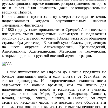
русское цивилизаторское влияние, распространению которого
не в силах были помешать даже головокружительные
вершины Памира.
И вот я должен пуститься в путь через легендарные земли,
подвергавшиеся когда-то опустошительным набегам
Тамерлана и Чингисхана.
С 1886 года русским принадлежит в Средней Азии шестьсот
пятнадцать тысяч квадратных километров и подвластны
миллион триста тысяч жителей. Южная часть этой обширной
страны образует теперь Закаспийскую область, разделенную
на шесть округов: Александровский, Красноводский,
Ашхабадский, Ахалтекинский, Мервский и Тедженский,
которые подчинены русской военной администрации.
….Наше путешествие от Тифлиса до Пекина продлится не
больше тринадцати дней, а если считать от Узун-Ада, то
только одиннадцать. На второстепенных станциях поезд
задержится не больше времени, чем это нужно для
наполнения тендера водой и топливом. Зато в главных
городах, таких как Мерв, Бухара, Самарканд, Ташкент,
Коканд, Кашгар, Сучжоу, Ланьчжоу и Тайюань, он будет
стоять по нескольку часов, что позволит мне обозреть эти
города, если можно так выразиться, с высоты репортерского