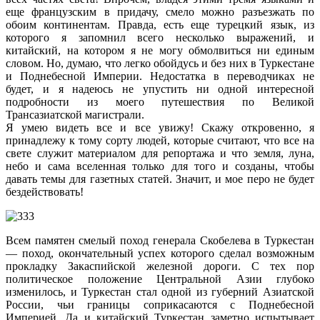
еще французским в придачу, смело можно разъезжать по
обоим континентам. Правда, есть еще турецкий язык, из
которого я запомнил всего несколько выражений, и
китайский, на котором я не могу обмолвиться ни единым
словом. Но, думаю, что легко обойдусь и без них в Туркестане
и Поднебесной Империи. Недостатка в переводчиках не
будет, и я надеюсь не упустить ни одной интересной
подробности из моего путешествия по Великой
Трансазиатской магистрали.
Я умею видеть все и все увижу! Скажу откровенно, я
принадлежу к тому сорту людей, которые считают, что все на
свете служит материалом для репортажа и что земля, луна,
небо и сама вселенная только для того и созданы, чтобы
давать темы для газетных статей. Значит, и мое перо не будет
бездействовать!
Всем памятен смелый поход генерала Скобелева в Туркестан
— поход, окончательный успех которого сделал возможным
прокладку Закаспийской железной дороги. С тех пор
политическое положение Центральной Азии глубоко
изменилось, и Туркестан стал одной из губерний Азиатской
России, чьи границы соприкасаются с Поднебесной
Империей. Да и китайский Туркестан заметно испытывает