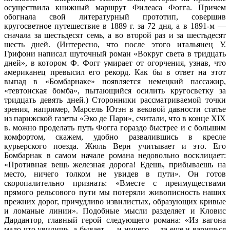
осуществила книжный маршрут Филеаса Фогга. Причем
обогнала свой литературный прототип, совершив
кругосветное путешествие в 1889 г. за 72 дня, а в 1891-м —
сначала за шестьдесят семь, а во второй раз и за шестьдесят
шесть дней. (Интересно, что после этого итальянец У.
Грифони написал шуточный роман «Вокруг света в тридцать
дней», в котором Ф. Фогг умирает от огорчения, узнав, что
американец превысил его рекорд. Как бы в ответ на этот
выпад в «Бомбарнаке» появляется немецкий пассажир,
«тевтонская бомба», пытающийся осилить кругосветку за
тридцать девять дней.) Сторонники рассматриваемой точки
зрения, например, Марсель Ютэн в вековой давности статье
из парижской газеты «Эко де Пари», считали, что в конце XIX
в. можно проделать путь Фогга гораздо быстрее и с большим
комфортом, скажем, удобно развалившись в кресле
курьерского поезда. Жюль Верн учитывает и это. Его
Бомбарнак в самом начале романа недовольно восклицает:
«Противная вещь железная дорога! Едешь, прибываешь на
место, ничего толком не увидев в пути». Он готов
скоропалительно признать: «Вместе с преимуществами
прямого рельсового пути мы потеряли живописность наших
прежних дорог, причудливо извилистых, образующих кривые
и ломаные линии». Подобные мысли разделяет и Кловис
Дардантор, главный герой следующего романа: «Из вагона
мало что увидишь, а бывает — и ничего… да еще и варишься