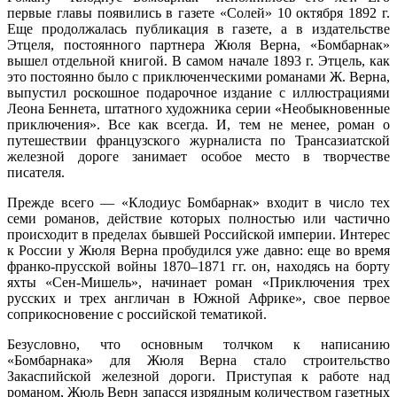
первые главы появились в газете «Солей» 10 октября 1892 г.
Еще продолжалась публикация в газете, а в издательстве
Этцеля, постоянного партнера Жюля Верна, «Бомбарнак»
вышел отдельной книгой. В самом начале 1893 г. Этцель, как
это постоянно было с приключенческими романами Ж. Верна,
выпустил роскошное подарочное издание с иллюстрациями
Леона Беннета, штатного художника серии «Необыкновенные
приключения». Все как всегда. И, тем не менее, роман о
путешествии французского журналиста по Трансазиатской
железной дороге занимает особое место в творчестве
писателя.
Прежде всего — «Клодиус Бомбарнак» входит в число тех
семи романов, действие которых полностью или частично
происходит в пределах бывшей Российской империи. Интерес
к России у Жюля Верна пробудился уже давно: еще во время
франко-прусской войны 1870–1871 гг. он, находясь на борту
яхты «Сен-Мишель», начинает роман «Приключения трех
русских и трех англичан в Южной Африке», свое первое
соприкосновение с российской тематикой.
Безусловно, что основным толчком к написанию
«Бомбарнака» для Жюля Верна стало строительство
Закаспийской железной дороги. Приступая к работе над
романом, Жюль Верн запасся изрядным количеством газетных