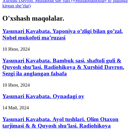
Xurshid Davron. Muhabbat she’rlari («Muhabbatnoma» to’plamiga
kirgan she’rlar)
O'xshash maqolalar.
Yasunari Kavabata. Yaponiya o’zligi bilan go’zal.
Nobel mukofoti ma’ruzasi
10 Июн, 2024
Yasunari Kavabata. Bambuk sasi, shaftoli guli &
Quyosh shu’lasi. Radiohikoya & Xurshid Davron.
Sezgi ila anglangan falsafa
10 Июн, 2024
Yasunari Kavabata. Oynadagi oy
14 Май, 2024
Yasunari Kavabata. Ayol tushlari. Olim Otaxon
tarjimasi & & Quyosh shu’lasi. Radiohikoya