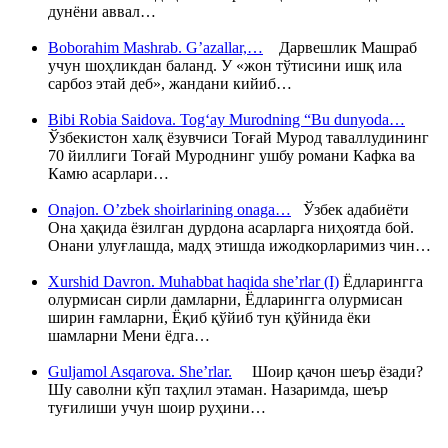
дунёни аввал…
Boborahim Mashrab. G’azallar,…
Дарвешлик Машраб
учун шоҳликдан баланд. У «жон тўтисини ишқ ила
сарбоз этай деб», жандани кийиб…
Bibi Robia Saidova. Tog‘ay Murodning “Bu dunyoda…
Ўзбекистон халқ ёзувчиси Тоғай Мурод таваллудининг
70 йиллиги Тоғай Муроднинг ушбу романи Кафка ва
Камю асарлари…
Onajon. O’zbek shoirlarining onaga…
Ўзбек адабиёти
Она ҳақида ёзилган дурдона асарларга ниҳоятда бой.
Онани улуғлашда, мадҳ этишда ижодкорларимиз чин…
Xurshid Davron. Muhabbat haqida she’rlar (I)
Ёдларингга
олурмисан сирли дамларни, Ёдларингга олурмисан
ширин ғамларни, Ёқиб қўйиб тун қўйнида ёки
шамларни Мени ёдга…
Guljamol Asqarova. She’rlar.
Шоир қачон шеър ёзади?
Шу саволни кўп таҳлил этаман. Назаримда, шеър
туғилиши учун шоир руҳини…