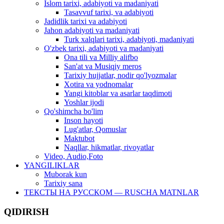
Islom tarixi, adabiyoti va madaniyati
Tasavvuf tarixi, va adabiyoti
Jadidlik tarixi va adabiyoti
Jahon adabiyoti va madaniyati
Turk xalqlari tarixi, adabiyoti, madaniyati
O'zbek tarixi, adabiyoti va madaniyati
Ona tili va Milliy alifbo
San'at va Musiqiy meros
Tarixiy hujjatlar, nodir qo'lyozmalar
Xotira va yodnomalar
Yangi kitoblar va asarlar taqdimoti
Yoshlar ijodi
Qo'shimcha bo'lim
Inson hayoti
Lug'atlar, Qomuslar
Maktubot
Naqllar, hikmatlar, rivoyatlar
Video, Audio,Foto
YANGILIKLAR
Muborak kun
Tarixiy sana
ТЕКСТЫ НА РУССКОМ — RUSCHA MATNLAR
QIDIRISH