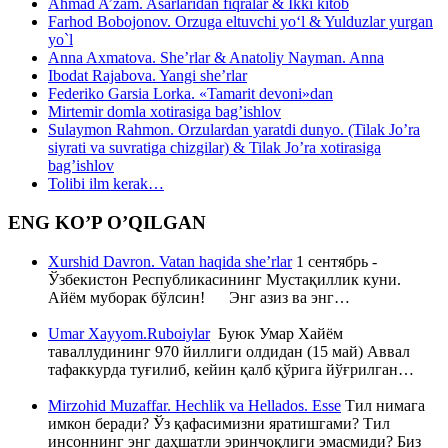
Ahmad A’zam. Asarlaridan fiqralar & Ikki kitob
Farhod Bobojonov. Orzuga eltuvchi yo‘l & Yulduzlar yurgan
yo`l
Anna Axmatova. She’rlar & Anatoliy Nayman. Anna
Ibodat Rajabova. Yangi she’rlar
Federiko Garsia Lorka. «Tamarit devoni»dan
Mirtemir domla xotirasiga bag’ishlov
Sulaymon Rahmon. Orzulardan yaratdi dunyo. (Tilak Jo’ra
siyrati va suvratiga chizgilar) & Tilak Jo’ra xotirasiga
bag’ishlov
Tolibi ilm kerak…
ENG KO’P O’QILGAN
Xurshid Davron. Vatan haqida she’rlar
1 сентябрь -
Ўзбекистон Республикасининг Мустақиллик куни.
Айём муборак бўлсин! Энг азиз ва энг…
Umar Xayyom.Ruboiylar
Буюк Умар Хайём
таваллудининг 970 йиллиги олдидан (15 май) Аввал
тафаккурда туғилиб, кейин қалб қўрига йўғрилган…
Mirzohid Muzaffar. Hechlik va Hellados. Esse
Тил нимага
имкон беради? Ўз қафасимизни яратишгами? Тил
инсоннинг энг даҳшатли эринчоқлиги эмасмиди? Биз