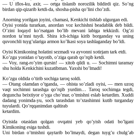
— U iflos-ku, axir, — ortga tislanib norozilik bildirdi qiz. So’ng
birdan qip-qizarib ketdi-da, shosha-pisha qo’lini cho’zdi.
Anorning yorilgan joyini, chamasi, Kenkichi tishlab ulgurgan edi.
Oyisi yonida turarkan, anordan voz kechishni beadablik deb bildi.
O’zini loqayd ko’rsatgan bo’lib mevani labiga tekkizdi. Og’zi
nordon ta’mni tuydi. Shira ich-ichiga kirib borganday va uning
quvonchli tuyg’ulariga armon ko’lkasi soya tashlaganday bo’ldi.
Oyisi Kimikoning holatini sezmadi va ayvonni xotirjam tark etdi.
Ko’zgu yonidan o’tayotib, o’ziga qarab qo’rqib ketdi.
— Voy, rang-ro’yim qursin! — xitob qildi u. — Sochimni taramay
shu holda Kenkichini kuzatibman. Yaxshi bo’lmadi!
Ko’zgu oldida o’tirib sochiga taroq soldi.
— Otang olamdan o’tganda, — ohista so’zladi oyisi, — men uzoq
vaqt sochimni tarashga qo’rqib yurdim… Taroq sochimga tegdi,
deguncha beixtiyor o’yga cho’mar, o’tmishni eslab ketardim. Xuddi
dadang yonimda-yu, soch tarashdan to’xtashimni kutib turganday
tuyulardi. Qo’rqqanimdan qaltirab
ketardim.
Oyisida otasidan qolgan ovqatni yeb qo’yish odati bo’lgani
Kimikoning esiga tushdi.
Uni birdan o’tmishni qaytarib bo’lmaydi, degan tuyg’u chulg’ab