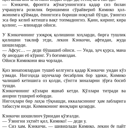
— Кэнкичи, фронтга жўнагунингизга қадар сиз билан
учрашувга розилик беришимни сўрайвериб Кимико ҳол-
жонимга қўймади, ёнингизга бориши ноқулай бўлди, ўзингиз
эса бир келиб кетишга вақт топмадингиз. Қани, киринг, кира
қолинг, — ялинарди ойиси.
У Кэнкичининг узоқроқ қолишини хоҳларди, бирга тушлик
қилишни таклиф этди, лекин Кэнкичи, афтидан, жуда
шошиларди.
— Афсус… — деди бўшашиб ойиси. — Унда, ҳеч қурса, мана
бу анордан еб кўринг. Ўз боғимиздан.
Ойиси Кимикони яна чорлади.
Қиз зинапоялардан тушиб келгунга қадар Кэнкичи ундан кўз
узмади. Нигоҳида шунчалар бесабрлик бор эдики, Кимико
чалишиб кетишига оз қолди, сўнгги зиналарни зўрға босиб
тушди.
Кэнкичининг кўзлари яшнаб кетди. Қўллари титради ва
анорни тушириб юборди.
Нигоҳлари бир лаҳза тўқнашди, иккаласининг ҳам лабларига
табассум инди. Кимиконинг яноқлари қизарди.
Кэнкичи шошилинч ўрнидан қўзғалди.
— Ўзингни эҳтиёт қил, Кимико! — деди у.
— Сиз ҳам, Кэнкичи, — шивирлади Кимико, лекин бу пайт