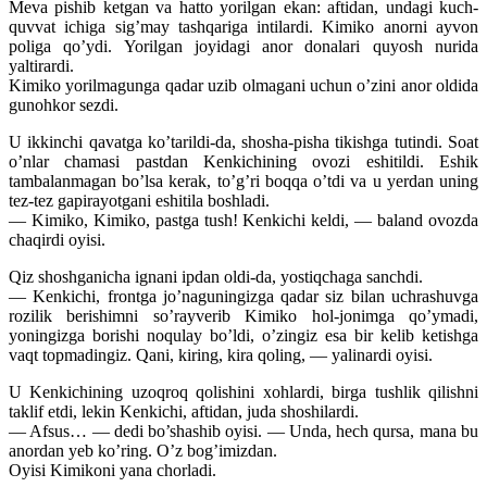
Meva pishib ketgan va hatto yorilgan ekan: aftidan, undagi kuch-
quvvat ichiga sig’may tashqariga intilardi. Kimiko anorni ayvon
poliga qo’ydi. Yorilgan joyidagi anor donalari quyosh nurida
yaltirardi.
Kimiko yorilmagunga qadar uzib olmagani uchun o’zini anor oldida
gunohkor sezdi.
U ikkinchi qavatga ko’tarildi-da, shosha-pisha tikishga tutindi. Soat
o’nlar chamasi pastdan Kenkichining ovozi eshitildi. Eshik
tambalanmagan bo’lsa kerak, to’g’ri boqqa o’tdi va u yerdan uning
tez-tez gapirayotgani eshitila boshladi.
— Kimiko, Kimiko, pastga tush! Kenkichi keldi, — baland ovozda
chaqirdi oyisi.
Qiz shoshganicha ignani ipdan oldi-da, yostiqchaga sanchdi.
— Kenkichi, frontga jo’naguningizga qadar siz bilan uchrashuvga
rozilik berishimni so’rayverib Kimiko hol-jonimga qo’ymadi,
yoningizga borishi noqulay bo’ldi, o’zingiz esa bir kelib ketishga
vaqt topmadingiz. Qani, kiring, kira qoling, — yalinardi oyisi.
U Kenkichining uzoqroq qolishini xohlardi, birga tushlik qilishni
taklif etdi, lekin Kenkichi, aftidan, juda shoshilardi.
— Afsus… — dedi bo’shashib oyisi. — Unda, hech qursa, mana bu
anordan yeb ko’ring. O’z bog’imizdan.
Oyisi Kimikoni yana chorladi.