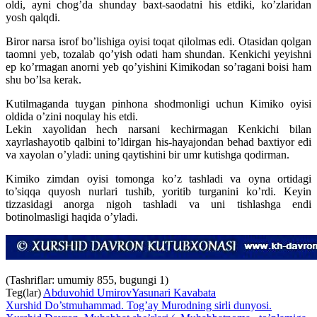
oldi, ayni chog’da shunday baxt-saodatni his etdiki, ko’zlaridan
yosh qalqdi.
Biror narsa isrof bo’lishiga oyisi toqat qilolmas edi. Otasidan qolgan
taomni yeb, tozalab qo’yish odati ham shundan. Kenkichi yeyishni
ep ko’rmagan anorni yeb qo’yishini Kimikodan so’ragani boisi ham
shu bo’lsa kerak.
Kutilmaganda tuygan pinhona shodmonligi uchun Kimiko oyisi
oldida o’zini noqulay his etdi.
Lekin xayolidan hech narsani kechirmagan Kenkichi bilan
xayrlashayotib qalbini to’ldirgan his-hayajondan behad baxtiyor edi
va xayolan o’yladi: uning qaytishini bir umr kutishga qodirman.
Kimiko zimdan oyisi tomonga ko’z tashladi va oyna ortidagi
to’siqqa quyosh nurlari tushib, yoritib turganini ko’rdi. Keyin
tizzasidagi anorga nigoh tashladi va uni tishlashga endi
botinolmasligi haqida o’yladi.
(Tashriflar: umumiy 855, bugungi 1)
Teg(lar)
Abduvohid Umirov
Yasunari Kavabata
Xurshid Do’stmuhammad. Tog’ay Murodning sirli dunyosi.