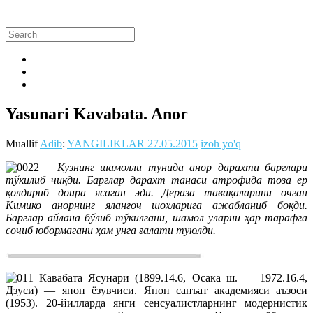
Yasunari Kavabata. Anor
Muallif
Adib
:
YANGILIKLAR
27.05.2015
izoh yo'q
Кузнинг шамолли тунида анор дарахти барглари
тўкилиб чиқди. Барглар дарахт танаси атрофида тоза ер
қолдириб доира ясаган эди. Дераза тавақаларини очган
Кимико анорнинг яланғоч шохларига ажабланиб боқди.
Барглар айлана бўлиб тўкилгани, шамол уларни ҳар тарафга
сочиб юбормагани ҳам унга ғалати туюлди.
Кавабата Ясунари (1899.14.6, Осака ш. — 1972.16.4,
Дзуси) — япон ёзувчиси. Япон санъат академияси аъзоси
(1953). 20-йилларда янги сенсуалистларнинг модернистик