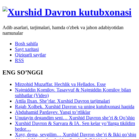
Adib asarlari, tarjimalari, hamda o'zbek va jahon adabiyotidan
namunalar
Bosh sahifa
Sayt xaritasi
Qiziqarli saytlar
RSS
ENG SO’NGGI
Mirzohid Muzaffar. Hechlik va Hellados. Esse
Najmiddin Komilov. Tasavvuf & Najmiddin Komilov bilan
suhbatlar (Video)
Attila Ilxan. She’rlar. Xurshid Davron tarjimalari
Rajab Xolbek. Xurshid Davron va uning kutubxonasi haqida
Abduhamid Pardayev. Yangi to’rtliklar
Unutayin degandim seni… Xurshid Davron she’ri & Qo’shiq
Xurshid Davron & Sarvara & IA. Sen kelar yo’llarga tikildim
bedor…
Xayr, dema, sevgilim… Xurshid Davron she’ri & Ikki qo’shiq