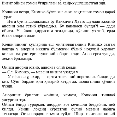
йигит ойиси томон ўгирилган ва хайр-хўшлашаётган эди.
Кэнкичи кетди, Кимико бўлса яна анча вақт эшик томон қараб
турди.
— Нега бунча шошилмаса бу Кэнкичи? Ҳатто шундай ажойиб
анорни ҳам татиб кўрмади-я. Бу қанақаси бўлди?! — деди
ойиси. У айвон қиррасига эгилди-да, қўлини узатиб, ерда
ётган анорни олди.
Кэнкичининг кўзларида ёш милтиллаганини Кимико сезган
вақтда у анорни иккига бўлмоқчи бўлиб ноқулай ҳаракат
қилган ва уни ерга тушириб юборган эди. Анор ерга тушди,
лекин ёрилмади.
Ойиси анорни ювиб, айвонга олиб келди.
— Ол, Кимико, — мевани қизига узатди у.
— У ифлос-ку, ахир, — ортга тисланиб норозилик билдирди
қиз. Сўнг бирдан қип-қизариб кетди-да, шоша-пиша қўлини
чўзди.
Анорнинг ёрилган жойини, чамаси, Кэнкичи тишлаб
улгурган эди.
Ойиси ёнида тураркан, анордан воз кечишни беадаблик деб
билди. Ўзини лоқайд кўрсатган бўлиб мевани лабига
теккизди. Оғзи нордон таъмни туйди. Шира ич-ичига кириб