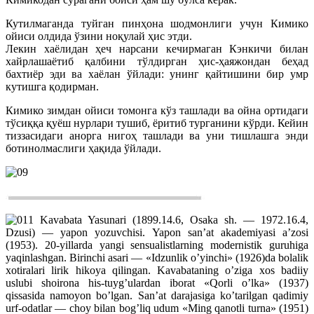
Кутилмаганда туйган пинҳона шодмонлиги учун Кимико
ойиси олдида ўзини ноқулай ҳис этди.
Лекин хаёлидан ҳеч нарсани кечирмаган Кэнкичи билан
хайрлашаётиб қалбини тўлдирган ҳис-ҳаяжондан беҳад
бахтиёр эди ва хаёлан ўйлади: унинг қайтишини бир умр
кутишга қодирман.
Кимико зимдан ойиси томонга кўз ташлади ва ойна ортидаги
тўсиққа қуёш нурлари тушиб, ёритиб турганини кўрди. Кейин
тиззасидаги анорга нигоҳ ташлади ва уни тишлашга энди
ботинолмаслиги ҳақида ўйлади.
Kavabata Yasunari (1899.14.6, Osaka sh. — 1972.16.4,
Dzusi) — yapon yozuvchisi. Yapon san’at akademiyasi a’zosi
(1953). 20-yillarda yangi sensualistlarning modernistik guruhiga
yaqinlashgan. Birinchi asari — «Idzunlik o’yinchi» (1926)da bolalik
xotiralari lirik hikoya qilingan. Kavabataning o’ziga xos badiiy
uslubi shoirona his-tuyg’ulardan iborat «Qorli o’lka» (1937)
qissasida namoyon bo’lgan. San’at darajasiga ko’tarilgan qadimiy
urf-odatlar — choy bilan bog’liq udum «Ming qanotli turna» (1951)