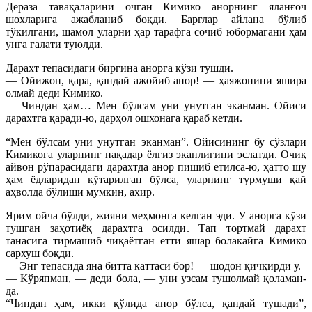
Дераза тавақаларини очган Кимико анорнинг яланғоч
шохларига ажабланиб боқди. Барглар айлана бўлиб
тўкилгани, шамол уларни ҳар тарафга сочиб юбормагани ҳам
унга ғалати туюлди.
Дарахт тепасидаги биргина анорга кўзи тушди.
— Ойижон, қара, қандай ажойиб анор! — ҳаяжонини яшира
олмай деди Кимико.
— Чиндан ҳам… Мен бўлсам уни унутган эканман. Ойиси
дарахтга қаради-ю, дарҳол ошхонага қараб кетди.
“Мен бўлсам уни унутган эканман”. Ойисининг бу сўзлари
Кимикога уларнинг нақадар ёлғиз эканлигини эслатди. Очиқ
айвон рўпарасидаги дарахтда анор пишиб етилса-ю, ҳатто шу
ҳам ёдларидан кўтарилган бўлса, уларнинг турмуши қай
аҳволда бўлиши мумкин, ахир.
Ярим ойча бўлди, жияни меҳмонга келган эди. У анорга кўзи
тушган заҳотиёқ дарахтга осилди. Тап тортмай дарахт
танасига тирмашиб чиқаётган етти яшар болакайга Кимико
сархуш боқди.
— Энг тепасида яна битта каттаси бор! — шодон қичқирди у.
— Кўряпман, — деди бола, — уни узсам тушолмай қоламан-
да.
“Чиндан ҳам, икки қўлида анор бўлса, қандай тушади”,