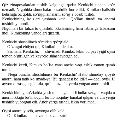
Qiz zinapoyalardan tushib kelgunga qadar Kenkichi undan ko’z
uzmadi. Nigohida shunchalar besabrlik bor ediki, Kimiko chalishib
ketishiga oz qoldi, so’nggi zinalarni zo’rg’a bosib tushdi.
Kenkichining ko’zlari yashnab ketdi. Qo’llari titradi va anorni
tushirib yubordi.
Nigohlari bir lahza to’qnashdi, ikkalasining ham lablariga tabassum
indi. Kimikoning yanoqlari qizardi.
Kenkichi shoshilinch o’rnidan qo’zg’aldi.
— O’zingni ehtiyot qil, Kimiko! — dedi u.
— Siz ham, Kenkichi, — shivirladi Kimiko, lekin bu payt yigit oyisi
tomon o’girilgan va xayr-xo’shlashayotgan edi.
Kenkichi ketdi, Kimiko bo’lsa yana ancha vaqt eshik tomon qarab
turdi.
— Nega buncha shoshilmasa bu Kenkichi? Hatto shunday ajoyib
anorni ham tatib ko’rmadi-ya. Bu qanaqasi bo’ldi?! — dedi oyisi. U
ayvon qirrasiga egildi-da, qo’lini uzatib, yerda yotgan anorni oldi.
Kenkichining ko’zlarida yosh miltillaganini Kimiko sezgan vaqtda u
anorni ikkiga bo’lmoqchi bo’lib noqulay harakat qilgan va uni yerga
tushirib yuborgan edi. Anor yerga tushdi, lekin yorilmadi.
Oyisi anorni yuvib, ayvonga olib keldi.
— Ol, Kimiko, — mevani qiziga uzatdi u.