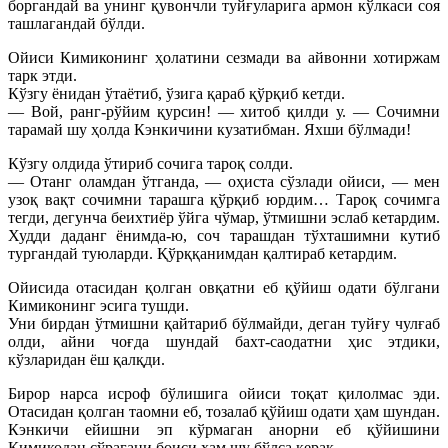
боргандай ва унинг қувончли туйғуларига армон кўлкаси соя
ташлагандай бўлди.
Ойиси Кимиконинг ҳолатини сезмади ва айвонни хотиржам
тарк этди.
Кўзгу ёнидан ўтаётиб, ўзига қараб қўрқиб кетди.
— Вой, ранг-рўйим қурсин! — хитоб қилди у. — Сочимни
тарамай шу ҳолда Кэнкичини кузатибман. Яхши бўлмади!
Кўзгу олдида ўтириб сочига тароқ солди.
— Отанг оламдан ўтганда, — оҳиста сўзлади ойиси, — мен
узоқ вақт сочимни тарашга қўрқиб юрдим… Тароқ сочимга
тегди, дегунча беихтиёр ўйга чўмар, ўтмишни эслаб кетардим.
Худди даданг ёнимда-ю, соч тарашдан тўхташимни кутиб
тургандай туюларди. Қўрққанимдан қалтираб кетардим.
Ойисида отасидан қолган овқатни еб қўйиш одати бўлгани
Кимиконинг эсига тушди.
Уни бирдан ўтмишни қайтариб бўлмайди, деган туйғу чулғаб
олди, айни чоғда шундай бахт-саодатни ҳис этдики,
кўзларидан ёш қалқди.
Бирор нарса исроф бўлишига ойиси тоқат қилолмас эди.
Отасидан қолган таомни еб, тозалаб қўйиш одати ҳам шундан.
Кэнкичи ейишни эп кўрмаган анорни еб қўйишини
Кимикодан сўрагани боиси ҳам шу бўлса керак.