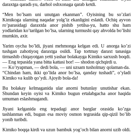
daraxtga qaradi-yu, darhol oshxonaga qarab ketdi.
“Men bo’lsam uni unutgan ekanman”. Oyisining bu so’zlari
Kimikoga ularning naqadar yolg’iz ekanligini eslatdi. Ochiq ayvon
ro’parasidagi daraxtda anor pishib yetilsa-yu, hatto shu ham
yodlaridan ko’tarilgan bo’lsa, ularning turmushi qay ahvolda bo’lishi
mumkin, axir.
Yarim oycha bo’ldi, jiyani mehmonga kelgan edi. U anorga ko’zi
tushgan zahotiyoq daraxtga osildi. Tap tortmay daraxt tanasiga
tirmashib chiqayotgan yetti yashar bolakayga Kimiko sarxush boqdi.
— Eng tepasida yana bitta kattasi bor! — shodon qichqirdi u.
— Ko’ryapman, — dedi bola, — uni uzsam tusholmay qolaman-da.
“Chindan ham, ikki qo’lida anor bo’lsa, qanday tushadi”, o’yladi
Kimiko va kulib qo’ydi. Ajoyib bola-da!
Bu bolakay kelmaganida ular anorni butunlay unutishar ekan.
Shundan keyin oyisi va Kimiko bugun ertalabgacha anor haqida
umuman eslashmagandi.
Jiyani kelganida eng tepadagi anor barglar orasida ko’zga
tashlanmas edi, bugun esa moviy osmon tegrasida qip-qizil bo’lib
yonib turibdi.
Kimiko boqqa kirdi va uzun bambuk yog’och bilan anorni uzib oldi.