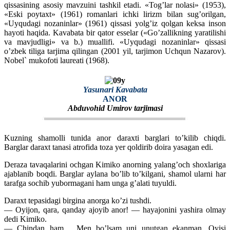
qissasining asosiy mavzuini tashkil etadi. «Tog’lar nolasi» (1953),
«Eski poytaxt» (1961) romanlari ichki lirizm bilan sug’orilgan,
«Uyqudagi nozaninlar» (1961) qissasi yolg’iz qolgan keksa inson
hayoti haqida. Kavabata bir qator esselar («Go’zallikning yaratilishi
va mavjudligi» va b.) muallifi. «Uyqudagi nozaninlar» qissasi
o’zbek tiliga tarjima qilingan (2001 yil, tarjimon Uchqun Nazarov).
Nobel` mukofoti laureati (1968).
Yasunari Kavabata
ANOR
Abduvohid Umirov tarjimasi
Kuzning shamolli tunida anor daraxti barglari to’kilib chiqdi.
Barglar daraxt tanasi atrofida toza yer qoldirib doira yasagan edi.
Deraza tavaqalarini ochgan Kimiko anorning yalang’och shoxlariga
ajablanib boqdi. Barglar aylana bo’lib to’kilgani, shamol ularni har
tarafga sochib yubormagani ham unga g’alati tuyuldi.
Daraxt tepasidagi birgina anorga ko’zi tushdi.
— Oyijon, qara, qanday ajoyib anor! — hayajonini yashira olmay
dedi Kimiko.
— Chindan ham… Men bo’lsam uni unutgan ekanman. Oyisi