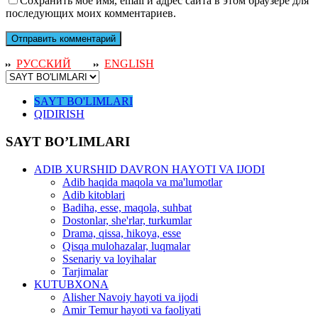
Сохранить моё имя, email и адрес сайта в этом браузере для
последующих моих комментариев.
РУССКИЙ
ENGLISH
SAYT BO'LIMLARI
QIDIRISH
SAYT BO’LIMLARI
ADIB XURSHID DAVRON HAYOTI VA IJODI
Adib haqida maqola va ma'lumotlar
Adib kitoblari
Badiha, esse, maqola, suhbat
Dostonlar, she'rlar, turkumlar
Drama, qissa, hikoya, esse
Qisqa mulohazalar, luqmalar
Ssenariy va loyihalar
Tarjimalar
KUTUBXONA
Alisher Navoiy hayoti va ijodi
Amir Temur hayoti va faoliyati