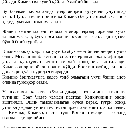
ўйлади Кимико ва кулиб қўйди. Ажойиб бола-да!
Бу болакай келмаганида улар анорни бутунлай унутишар
экан. Шундан кейин ойиси ва Кимико бугун эрталабгача анор
ҳақида умуман эслашмаганди.
Жияни келганида энг тепадаги анор барглар орасида кўзга
ташланмас эди, бугун эса мовий осмон теграсида қип-қизил
бўлиб ёниб турибди.
Кимико боққа кирди ва узун бамбук ёғоч билан анорни узиб
олди. Мева пишиб кетган ва ҳатто ёрилган экан: афтидан,
ундаги куч-қувват ичига сиғмай ташқарига интиларди.
Кимико анорни айвон полига қўйди. Ёрилган жойидаги анор
доналари қуёш нурида ялтирарди.
Кимико ёрилмагунга қадар узиб олмагани учун ўзини анор
олдида гуноҳкор сезди.
У иккинчи қаватга кўтарилди-да, шоша-пиша тикишга
тутинди. Соат ўнлар чамаси пастдан Кэнкичининг овози
эшитилди. Эшик тамбаланмаган бўлса керак, тўғри боққа
ўтди ва у ердан унинг тез-тез гапираётгани эшитила бошлади.
— Кимико, Кимико, пастга туш! Кэнкичи келди, — баланд
овозда чақирди ойиси.
Қиз шошганича игнани ипдан олди-да, ёстиқчага санчди.