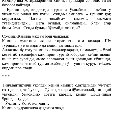
Кампир яна хотираларининг синиқ парчалари сочилиб ётган
бозорга қайтади.
– Ернинг қоқ қиррасида турганга ўхшайман, – дейди у
ўйчанлик билан шу куни Сожида-Жамилага. – Ернинг қоқ
қиррасида. Пастга энкайсам тамом… ҳаммаси
тугайдигандек… Нега бундай, билмайман.. Ўлай агар
билмайман. Сенда бунақа бўлмайдими сира?
Сожида-Жамила маҳзун бош чайқайди.
Кампир муштини иягига тираганча жим қолади. Шу
туришида у нақ қари қарғанинг ўзгинаси эди.
Аллаким, бу сотувчими ёки харидорлардан, номаълум, – ўтиб
кетаётиб тасодифан кампирни туртиб юборади, кейин шоша-
пиша узр сўрайди, аммо аллақачон ғишт қолипдан кўчганди,
кампирнинг чатнаб турган асаблари ўт тушган қуруқ гиёҳдек
бирдан пов этади…
* * *
Тинчлантирувчи уколдан кейин кампир одатдагидай уч-тўрт
соат донг қотиб ухлади. Сўнг ҳеч нарса бўлмагандай, тиниқиб
уйғонди. Уйғондию соатга қаради, кейин шоша-пиша
ўрнидан турди.
– Ўлсин… Ухлаб қопман…
Кампир ғудранганча даҳлизга чиқди.