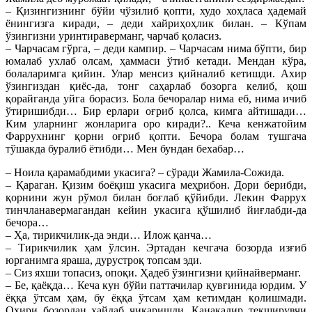
– Қизингизнинг бўйи чўзилиб қопти, худо хоҳласа ҳадемай
ёнингизга киради, – деди хайриҳоҳлик билан. – Кўпам
ўзингизни уринтираверманг, чарчаб қоласиз.
– Чарчасам гўрга, – деди кампир. – Чарчасам нима бўпти, бир
юмалаб ухлаб олсам, ҳаммаси ўтиб кетади. Мендан кўра,
болаларимга қийин. Улар менсиз қийналиб кетишди. Ахир
ўзингиздан қиёс-да, тонг саҳарлаб бозорга келиб, қош
қорайганда уйга борасиз. Бола бечоралар нима еб, нима ичиб
ўтиришибди… Бир ерлари оғриб қолса, кимга айтишади…
Ким уларнинг жонларига оро киради?.. Кеча кенжатойим
Фаррухнинг қорни оғриб қопти. Бечора болам тушгача
тўшакда буралиб ётибди… Мен бундан бехабар…
– Ноила қарамабдими укасига? – сўради Жамила-Сожида.
– Қараган. Қизим боёқиш укасига меҳрибон. Дори берибди,
қорнини жун рўмол билан боғлаб қўйибди. Лекин Фаррух
тинчланавермагандан кейин укасига қўшилиб йиғлабди-да
бечора…
– Ҳа, тирикчилик-да энди… Илож қанча…
– Тирикчилик ҳам ўлсин. Эртадан кечгача бозорда изғиб
юрганимга яраша, дурустроқ топсам эди.
– Сиз яхши топасиз, опоқи. Ҳадеб ўзингизни қийнайверманг.
– Бе, қаёқда… Кеча кун бўйи паттачилар қувғинида юрдим. У
ёққа ўтсам ҳам, бу ёққа ўтсам ҳам кетимдан қолишмади.
Охири бозордан ҳайдаб чиқаришди. Қанақадир текширувчи