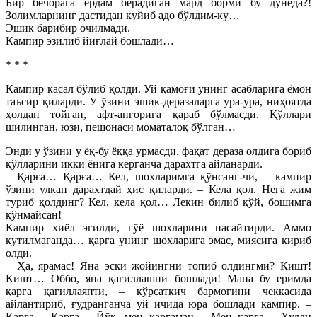
Бир бечорага ёрдам берадиган мард борми бу дунёда?!
Золимларнинг дастидан куйиб адо бўлдим-ку…
Эшик барибир очилмади.
Кампир эзилиб йиғлай бошлади…
* * *
Кампир касал бўлиб қолди. Уй қамоғи унинг асабларига ёмон
таъсир қиларди. У ўзини эшик-деразаларга ура-ура, ниҳоятда
ҳолдан тойган, афт-ангорига қараб бўлмасди. Қўллари
шилинган, юзи, пешонаси моматалоқ бўлган…
Энди у ўзини у ёқ-бу ёққа урмасди, фақат дераза олдига бориб
қўлларини икки ёнига керганча дарахтга айланарди.
– Қарға… Қарға… Кел, шохларимга қўнсанг-чи, – кампир
ўзини улкан дарахтдай ҳис қиларди. – Кела қол. Нега жим
туриб қолдинг? Кел, кела қол… Лекин билиб қўй, бошимга
қўнмайсан!
Кампир хиёл эгилди, гўё шохларини пасайтирди. Аммо
кутилмаганда… қарға унинг шохларига эмас, миясига кириб
олди.
– Ҳа, ярамас! Яна эски жойингни топиб олдингми? Кишт!
Кишт… Оббо, яна қағиллашни бошлади! Мана бу еримда
қарға қағиллаяпти, – кўрсаткич бармоғини чеккасида
айлантириб, ғудранганча уй ичида юра бошлади кампир. –
Қарға… Қарға… Йўқ, мен қарғаман… Мен қарға… Худди