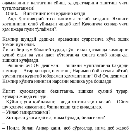
одамларнинг калтагини ейиш, ҳақоратларини эшитиш учун
туғилмаганман!
– Ойи!.. – Йигитнинг юзи қорайиб кетди.
– Ақл ўргатавериб тоза жонимга тегиб кетдинг. Яхшиси
хотинингни олиб уйимдан чиқиб кет! Қачонгача сенлар учун
ҳам ижара пули тўлайман?!
Кампир шундай деди-да, аравасини судраганча кўча эшик
томон йўл олди.
Йигит бир зум ўйланиб турди, сўнг икки ҳатлашда кампирни
қувиб етди ва уни даст кўтарганча хонага олиб кирди-да,
эшикни қулфлади.
– Эшикни оч! Оч деяпман! – эшикни муштлаганча бақирди
кампир. – Агар ҳозироқ очмасанг, Наримон бойваччага айтиб,
уруғингни қуритиб юбораман ҳаммангнинг! Оч! Оч, деяпман!
Кампир қўлига илинган нарсани эшикка ура бошлади.
Йигит қулоқларини бекитганча, эшикка суяниб турар,
кўзлари жиққа ёш эди.
– Қўйинг, уни қийнаманг, – деди хотини яқин келиб. – Ойим
шу ҳолича яшасагина ўзини яхши ҳис қиладилар.
– Ўйлаб гапиряпсанми?
– Хотираси ўзига қайтса, нима бўлади, биласизми?
– …
– Ноила билан Анвар қани, деб сўрасалар, нима деб жавоб