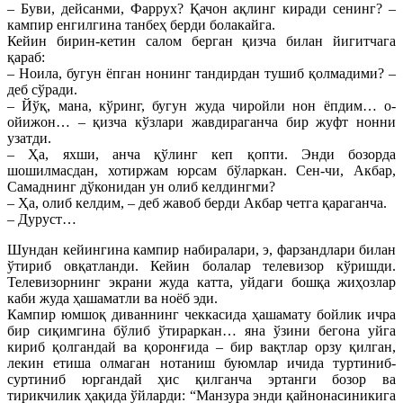
– Буви, дейсанми, Фаррух? Қачон ақлинг киради сенинг? –
кампир енгилгина танбеҳ берди болакайга.
Кейин бирин-кетин салом берган қизча билан йигитчага
қараб:
– Ноила, бугун ёпган нонинг тандирдан тушиб қолмадими? –
деб сўради.
– Йўқ, мана, кўринг, бугун жуда чиройли нон ёпдим… о-
ойижон… – қизча кўзлари жавдираганча бир жуфт нонни
узатди.
– Ҳа, яхши, анча қўлинг кеп қопти. Энди бозорда
шошилмасдан, хотиржам юрсам бўларкан. Сен-чи, Акбар,
Самаднинг дўконидан ун олиб келдингми?
– Ҳа, олиб келдим, – деб жавоб берди Акбар четга қараганча.
– Дуруст…
Шундан кейингина кампир набиралари, э, фарзандлари билан
ўтириб овқатланди. Кейин болалар телевизор кўришди.
Телевизорнинг экрани жуда катта, уйдаги бошқа жиҳозлар
каби жуда ҳашаматли ва ноёб эди.
Кампир юмшоқ диваннинг чеккасида ҳашамату бойлик ичра
бир сиқимгина бўлиб ўтираркан… яна ўзини бегона уйга
кириб қолгандай ва қоронғида – бир вақтлар орзу қилган,
лекин етиша олмаган нотаниш буюмлар ичида туртиниб-
суртиниб юргандай ҳис қилганча эртанги бозор ва
тирикчилик ҳақида ўйларди: “Манзура энди қайнонасиникига