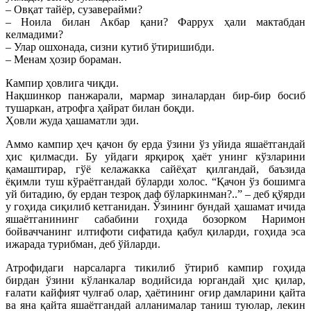
– Овқат тайёр, сузаверайми?
– Ноила билан Акбар қани? Фаррух ҳали мактабдан
келмадими?
– Улар ошхонада, сизни кутиб ўтиришибди.
– Менам ҳозир бораман.
Кампир ҳовлига чиқди.
Нақшинкор панжарали, мармар зиналардан бир-бир босиб
тушаркан, атрофга ҳайрат билан боқди.
Ҳовли жуда ҳашаматли эди.
Аммо кампир ҳеч қачон бу ерда ўзини ўз уйида яшаётгандай
ҳис қилмасди. Бу уйдаги ярқироқ ҳаёт унинг кўзларини
қамаштирар, гўё келажакка сайёҳат қилгандай, баъзида
ёқимли туш кўраётгандай бўларди холос. “Қачон ўз бошимга
уй битадию, бу ердан тезроқ даф бўларкинман?..” – деб қўярди
у гоҳида сиқилиб кетганидан. Ўзининг бундай ҳашамат ичида
яшаётганининг сабабини гоҳида бозорком Наримон
бойваччанинг илтифоти сифатида қабул қиларди, гоҳида эса
ижарада турибман, деб ўйларди.
Атрофидаги нарсаларга тикилиб ўтириб кампир гоҳида
бирдан ўзини кўланкалар водийсида юргандай ҳис қилар,
ғалати кайфият чулғаб олар, ҳаётининг оғир дамларини қайта
ва яна қайта яшаётгандай алланималар таниш туюлар, лекин