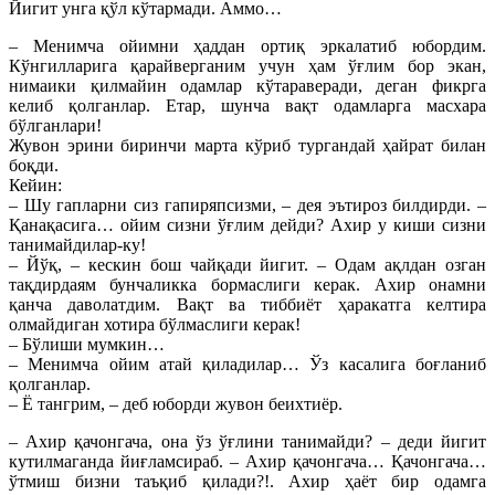
Йигит унга қўл кўтармади. Аммо…
– Менимча ойимни ҳаддан ортиқ эркалатиб юбордим.
Кўнгилларига қарайверганим учун ҳам ўғлим бор экан,
нимаики қилмайин одамлар кўтараверади, деган фикрга
келиб қолганлар. Етар, шунча вақт одамларга масхара
бўлганлари!
Жувон эрини биринчи марта кўриб тургандай ҳайрат билан
боқди.
Кейин:
– Шу гапларни сиз гапиряпсизми, – дея эътироз билдирди. –
Қанақасига… ойим сизни ўғлим дейди? Ахир у киши сизни
танимайдилар-ку!
– Йўқ, – кескин бош чайқади йигит. – Одам ақлдан озган
тақдирдаям бунчаликка бормаслиги керак. Ахир онамни
қанча даволатдим. Вақт ва тиббиёт ҳаракатга келтира
олмайдиган хотира бўлмаслиги керак!
– Бўлиши мумкин…
– Менимча ойим атай қиладилар… Ўз касалига боғланиб
қолганлар.
– Ё тангрим, – деб юборди жувон беихтиёр.
– Ахир қачонгача, она ўз ўғлини танимайди? – деди йигит
кутилмаганда йиғламсираб. – Ахир қачонгача… Қачонгача…
ўтмиш бизни таъқиб қилади?!. Ахир ҳаёт бир одамга