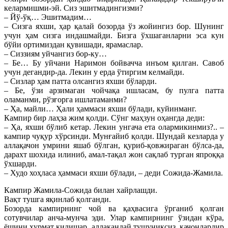
келармишми-эй. Сиз эшитмадингизми?
– Йў-ўқ… Эшитмадим…
– Сизга яхши, ҳар қалай бозорда ўз жойингиз бор. Шунинг
учун ҳам сизга индашмайди. Бизга ўхшаганларни эса кун
бўйи ортимиздан қувишади, ярамаслар.
– Сиззиям уйчангиз бор-ку…
– Бе… Бу уйчани Наримон бойвачча инъом қилган. Савоб
учун дегандир-да. Лекин у ерда ўтиргим келмайди.
– Сизлар ҳам патта олсангиз яхши бўларди.
– Бе, ўзи арзимаган чойчақа ишласам, бу пулга патта
оламанми, рўзғорга ишлатаманми?
– Ҳа, майли… Ҳали ҳаммаси яхши бўлади, куйинманг.
Кампир бир лаҳза жим қолди. Сўнг маҳзун оҳангда деди:
– Ҳа, яхши бўлиб кетар. Лекин унгача ета олармикинмиз?.. –
кампир чуқур хўрсинди. Мунғайиб қолди. Шундай кезларда у
аллақачон умрини яшаб бўлган, қуриб-қовжираган бўлса-да,
дарахт шохида илиниб, амал-тақал жон сақлаб турган япроққа
ўхшарди.
– Худо хоҳласа ҳаммаси яхши бўлади, – деди Сожида-Жамила.
Кампир Жамила-Сожида билан хайрлашди.
Вақт тушга яқинлаб қолганди.
Бозорда кампирнинг чой ва қаҳвасига ўрганиб қолган
сотувчилар анча-мунча эди. Улар кампирнинг ўзидан кўра,
ёшини ҳурмат қилишар, аллақандай тушуниксиз, қачонлардир