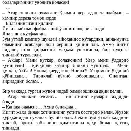
болаларимнинг уволига қоласан!
– …
– Агар эшикни очмасанг, ўзимни деразадан ташлайман, –
кампир дераза томон юрди.
– Билганингизни қилинг.
Йигит пайтдан фойдаланиб ўзини ташқарига олди.
Яна эшик қулфланди.
Зум ўтмай кампир шундай айюҳаннос кўтардики, анча-мунча
одамнинг асаблари дош бериши қийин эди. Аммо йигит
чидади, стол қиррасини маҳкам ушлаганча, бир нуқтага
тикилиб тураверди.
– Акбар! Мени қутқар, болажоним! Улар мени ўлдириб
қўйишади! – қичқирди кампир эшикни муштлаб. – Мени
қутқар, Акбар! Ноила, қаердасан, Ноила?!. Улар мени ўлдириб
қўйишади… Тириклай кўмиб юборишади… Онангдан
айрилдинг, болам…
Бир чеккада турган жувон чидай олмай эшикка яқин келди.
– Агар эшикни очсанг… – йигитнинг кўзлари таҳдидли
боқди.
– Қанақа одамсиз… Ахир бунақада…
Йигит жаҳл билан хотинининг устига бостириб келди. Жувон
қўрққанидан ғужанак бўлиб олди. Лекин зум ўтмай қаддини
тиклаб, эрига лабларини қимтиганча қаҳр билан қаттиқ
тикилди.