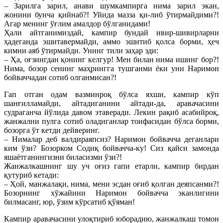
– Зарилга зарил, анави шумкампирга нима зарил экан,
жонини бунча қийнаб?! Уйида мазза қи-либ ўтирмайдими?!
Агар менинг ўғлим амалдор бўлганидами!
Ҳали айтганимиздай, кампир бундай ивир-шивирларни
ҳадеганда эшитавермайди, аммо эшитиб қолса борми, ҳеч
кимни аяб ўтирмайди. Унинг тили заҳар эди:
– Ҳа, оғзингдан қонинг келгур! Мен билан нима ишинг бор?!
Нима, бозор сенинг маҳрингга тушганми ёки уни Наримон
бойваччадан сотиб олганмисан?!
Гап отган одам вазминроқ бўлса яхши, кампир кўп
шанғилламайди, айтадиганини айтади-да, аравачасини
судраганча йўлида давом этаверади. Лекин рақиб асабийроқ,
жанжални пулга сотиб оладиганлар тоифасидан бўлса борми,
бозорга ўт кетди дейверинг.
– Нималар деб валдираяпсиз? Наримон бойвачча деганлари
ким ўзи? Бозорком Содиқ бойвачча-ку! Сиз қайси замонда
яшаётганингизни биласизми ўзи?!
Жанжалкашнинг шу уч оғиз гапи етарли, кампир бирдан
қутуриб кетади:
– Ҳой, манжалақи, нима, мени эсдан оғиб қолган деяпсанми?!
Бозорнинг хўжайини Наримон бойвачча эканлигини
билмасанг, юр, ўзим кўрсатиб қўяман!
Кампир аравачасини улоқтириб юборадию, жанжалкаш томон