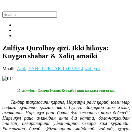
Zulfiya Qurolboy qizi. Ikki hikoya:
Kuygan shahar & Xoliq amaiki
Muallif
Adib
:
YANGILIKLAR
15.09.2014
izoh yo'q
15 сентябрь – Ёзувчи Зулфия Қуролбой қизи таваллуд топган кун
Тақдир тақозосини қаранг, Нарзиқул раис қариб, ювғичлар
сафига қўшилиб қолган экан. Сўнгги дақиқада ҳам Холиқ
амакининг Нарзиқул раис билан дуч келганига нима дейсиз?!
Нарзиқул раис амакидан анча ёш катта, бола-чақасидан
тинган, невараларини уйлантириб, чевара ҳам кўрганди.
Раислигида йиғиб қўйганларини майдалаб чайнаб, ҳузур-