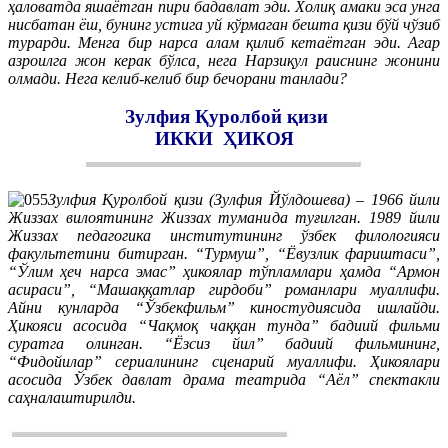
ҳаловатда яшаётган пири бадавлат эди. Холиқ амаки эса унга
нисбатан ёш, бунинг устига уй кўрмаган бешта қизи бўй чўзиб
турарди. Менга бир нарса алам қилиб кетаётган эди. Агар
азроилга жон керак бўлса, нега Нарзиқул раиснинг жонини
олмади. Нега келиб-келиб бир бечорани танлади?
Зулфия Қуролбой қизи
ИККИ ҲИКОЯ
Зулфия Қуролбой қизи (Зулфия Йўлдошева) – 1966 йили
Жиззах вилоятининг Жиззах туманида туғилган. 1989 йили
Жиззах педагогика институтининг ўзбек филологияси
факультетини битирган. “Турмуш”, “Ёвузлик фариштаси”,
“Ўлим ҳеч нарса эмас” ҳикоялар тўпламлари ҳамда “Армон
асираси”, “Машаққатлар гирдоби” романлари муаллифи.
Айни кунларда “Ўзбекфильм” киностудиясида ишлайди.
Ҳикояси асосида “Чақмоқ чаққан тунда” бадиий фильми
суратга олинган. “Ёзсиз йил” бадиий фильмининг,
“Фидойилар” сериалининг сценарий муаллифи. Ҳикоялари
асосида Ўзбек давлат драма театрида “Аёл” спектакли
саҳналаштирилди.