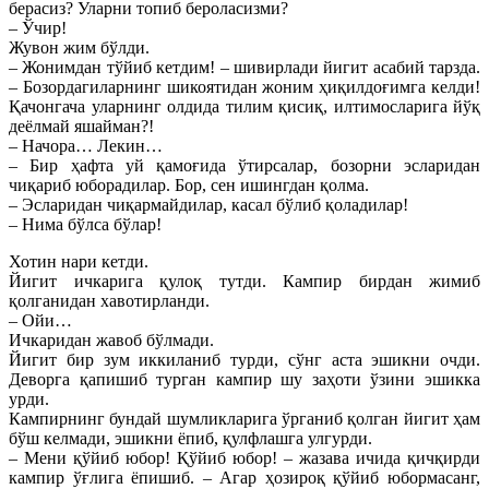
берасиз? Уларни топиб бероласизми?
– Ўчир!
Жувон жим бўлди.
– Жонимдан тўйиб кетдим! – шивирлади йигит асабий тарзда.
– Бозордагиларнинг шикоятидан жоним ҳиқилдоғимга келди!
Қачонгача уларнинг олдида тилим қисиқ, илтимосларига йўқ
деёлмай яшайман?!
– Начора… Лекин…
– Бир ҳафта уй қамоғида ўтирсалар, бозорни эсларидан
чиқариб юборадилар. Бор, сен ишингдан қолма.
– Эсларидан чиқармайдилар, касал бўлиб қоладилар!
– Нима бўлса бўлар!
Хотин нари кетди.
Йигит ичкарига қулоқ тутди. Кампир бирдан жимиб
қолганидан хавотирланди.
– Ойи…
Ичкаридан жавоб бўлмади.
Йигит бир зум иккиланиб турди, сўнг аста эшикни очди.
Деворга қапишиб турган кампир шу заҳоти ўзини эшикка
урди.
Кампирнинг бундай шумликларига ўрганиб қолган йигит ҳам
бўш келмади, эшикни ёпиб, қулфлашга улгурди.
– Мени қўйиб юбор! Қўйиб юбор! – жазава ичида қичқирди
кампир ўғлига ёпишиб. – Агар ҳозироқ қўйиб юбормасанг,