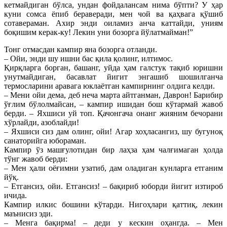
кетмайдиган бўлса, ундан фойдалансам нима бўпти? У ҳар
куни сомса ёпиб бераверади, мен чой ва қаҳвага қўшиб
сотавераман. Ахир энди оиламиз анча каттайди, униям
боқишим керак-ку! Лекин уни бозорга йўлатмайман!”
Тонг отмасдан кампир яна бозорга отланди.
– Ойи, энди шу ишни бас қила қолинг, илтимос.
Қирқларга борган, башанг, уйда ҳам галстук тақиб юришни
унутмайдиган, басавлат йигит энгашиб шошилганча
термосларини аравага юклаётган кампирнинг олдига келди.
– Мени ойи дема, деб неча марта айтганман, Даврон! Барибир
ўғлим бўлолмайсан, – кампир ишидан бош кўтармай жавоб
берди. – Яхшиси уй топ. Қачонгача онанг жияним бечорани
хўрлайди, азоблайди!
– Яхшиси сиз дам олинг, ойи! Агар хоҳласангиз, шу бугуноқ
санаторийга юбораман.
Кампир ўз машғулотидан бир лаҳза ҳам чалғимаган ҳолда
тўнг жавоб берди:
– Мен ҳали оёғимни узатиб, дам оладиган кунларга етганим
йўқ.
– Етгансиз, ойи. Етгансиз! – бақириб юборди йигит изтироб
ичида.
Кампир илкис бошини кўтарди. Нигоҳлари қаттиқ, лекин
маънисиз эди.
– Менга бақирма! – деди у кескин оҳангда. – Мен