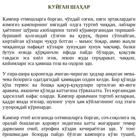
КУЙГАН ШАҲАР
Кампир етмишларга борган, чўпдай озғин, ияги эртаклардаги
ялмоғиз кампирнинг иягидай олдга туртиб чиққан, лаблари
ҳаётнинг шўриш азобларини татиб кўраверганидан тиришиб-
буришиб қолгандай сўлғин ва қуруқ, бурни сўппайган,
киртайган кўзлари чуқур ботган – маъюс боқар, аммо жаҳли
чиққанида нафақат кўзлари хунукдан хунук чақчаяр, балки
бутун юзида қўрқинчли ифода пайдо бўларди, қоқсуяк
гавдаси эса хиёл эгик, лекин жуда серҳаракат, чаққон,
кийимлари эса ҳамиша тоза ва оҳорли эди.
У ғира-шира қоронғида ачиган-чириган ҳидлар анқиган мева-
чева бозорига одатдагидай ҳаммадан олдин келди. Бир қўлида
қўш термос ва бошқа қақур-қуқурлари ортилган яп-янги
аравача, иккинчи қўлида каттагина тўрвахалта. Тез юрганидан
ҳарсиллаб нафас оларди. Кампир аравачани тортиб келаркан,
қадди янада эгилар, шунинг учун ҳам кўйлагининг олд этаги
узунроқдай кўринарди.
Кампир етиб келганида олтмишларга борган, соч-соқолига оқ
оралай бошлаган қоровул эндигина катта жигарранг темир
дарвозани очиб, атрофни кўздан кечираётган эди. У тонг
ёришмасдан бозорда пайдо бўлган кампирга кўзи тушиб,