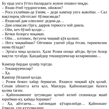
Бу ерда унга ўттиз ёшлардаги жувон пешвоз чиқди.
– Яхши ётиб турдингизми, ойижон?
– Роса ухлабман-да ўзиям, – деди кампир унга жавобан. – Сал
вақтлироқ уйғотсанг бўлмасмиди?
– Яхшилаб дам олволинг дедим-да…
– Дам олмасам гўрга, дарров термосга чой дамла.
– Ойи, кеч бўлиб қолди…
– Кечки бозорга чиқаман.
– Ойи… илтимос, бугунча чиқмай қўя қолинг.
– Нега чиқмайман? Оёғимни узатиб уйда ётсам, тирикчилик
нима бўлади?
– Эртага чиқа қоласиз. Ҳали Розия опоқи айтди, бугун бозор
вақтли тугабди. Қандайдир текширувчилар келармишми…
Кампир бирдан ҳушёр тортди.
– Текширувчилар?
– Ҳа.
Кампир ўйланиб қолди.
– Розия бежиз хабар бермаган. Яхшиси чиқмай қўя қолай.
Сенам уйингга кета қол, Манзура. Қайнонангдан балога
қолма тағин.
– Қайнонамнинг зуғумидан қочиб келиб сизникида яшаб
юрибман-ку, қаёққа бораман?
– Ҳа, айтганча… хаёлимдан кўтарилибди… Қайнонанг
ўлмади, сен қутулмадинг.