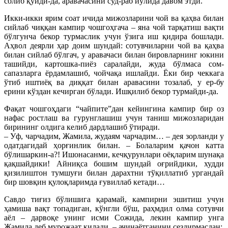
солиб қўйди-да, аравачасини суд-раб йўлида давом этди.
Икки-икки ярим соат ичида мижозларини чой ва қаҳва билан
сийлаб чиққан кампир чошгоҳгача – яна чой тарқатиш вақти
бўлгунча бекор турмаслик учун ўзига иш қидира бошлади.
Аҳвол деярли ҳар доим шундай: сотувчиларни чой ва қаҳва
билан сийлаб бўлгач, у аравачаси билан бировларнинг юкини
ташийди, картошка-пиёз саралайди, жуда бўлмаса сом-
сапазларга ёрдамлашиб, чойчақа ишлайди. Ёки бир чеккага
ўтиб иштиёқ ва диққат билан аравасини тозалаб, у ер-бу
ерини кўздан кечирган бўлади. Ишқилиб бекор турмайди-да.
Фақат чошгоҳдаги “чайпите”дан кейингина кампир бир оз
нафас ростлаш ва гурунглашиш учун таниш мижозларидан
бирининг олдига келиб дардлашиб ўтиради.
– Уф, чарчадим, Жамила, жудаям чарчадим… – дея зорланди у
одатдагидай ҳорғинлик билан. – Болаларим қачон катта
бўлишаркин-а?! Ишонасанми, кечқурунлари оёқларим шунақа
қақшайдики! Айниқса бошим шундай оғрийдики, худди
қизилиштон тумшуғи билан дарахтни тўқиллатиб ургандай
бир шовқин қулоқларимда ғувиллаб кетади…
Савдо тиғиз бўлишига қарамай, кампирни эшитиш учун
ҳамиша вақт топадиган, кўнгли бўш, раҳмдил олма сотувчи
аёл – дарвоқе унинг исми Сожида, лекин кампир унга
Жамила деб мурожаат қилади, – ачинаётганини сездирмасдан: