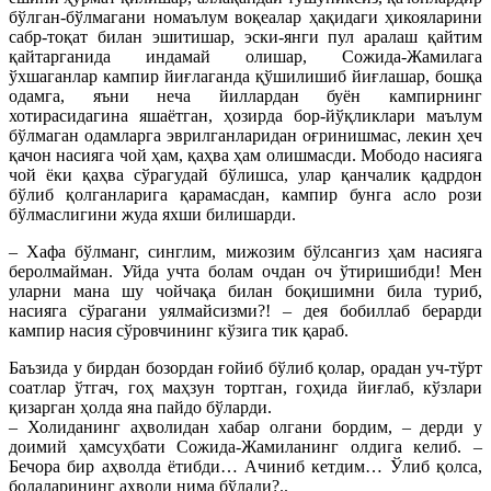
бўлган-бўлмагани номаълум воқеалар ҳақидаги ҳикояларини
сабр-тоқат билан эшитишар, эски-янги пул аралаш қайтим
қайтарганида индамай олишар, Сожида-Жамилага
ўхшаганлар кампир йиғлаганда қўшилишиб йиғлашар, бошқа
одамга, яъни неча йиллардан буён кампирнинг
хотирасидагина яшаётган, ҳозирда бор-йўқликлари маълум
бўлмаган одамларга эврилганларидан оғринишмас, лекин ҳеч
қачон насияга чой ҳам, қаҳва ҳам олишмасди. Мободо насияга
чой ёки қаҳва сўрагудай бўлишса, улар қанчалик қадрдон
бўлиб қолганларига қарамасдан, кампир бунга асло рози
бўлмаслигини жуда яхши билишарди.
– Хафа бўлманг, синглим, мижозим бўлсангиз ҳам насияга
беролмайман. Уйда учта болам очдан оч ўтиришибди! Мен
уларни мана шу чойчақа билан боқишимни била туриб,
насияга сўрагани уялмайсизми?! – дея бобиллаб берарди
кампир насия сўровчининг кўзига тик қараб.
Баъзида у бирдан бозордан ғойиб бўлиб қолар, орадан уч-тўрт
соатлар ўтгач, гоҳ маҳзун тортган, гоҳида йиғлаб, кўзлари
қизарган ҳолда яна пайдо бўларди.
– Холиданинг аҳволидан хабар олгани бордим, – дерди у
доимий ҳамсуҳбати Сожида-Жамиланинг олдига келиб. –
Бечора бир аҳволда ётибди… Ачиниб кетдим… Ўлиб қолса,
болаларининг аҳволи нима бўлади?..