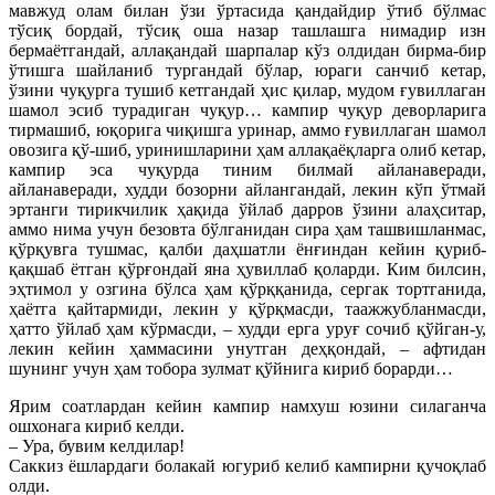
мавжуд олам билан ўзи ўртасида қандайдир ўтиб бўлмас
тўсиқ бордай, тўсиқ оша назар ташлашга нимадир изн
бермаётгандай, аллақандай шарпалар кўз олдидан бирма-бир
ўтишга шайланиб тургандай бўлар, юраги санчиб кетар,
ўзини чуқурга тушиб кетгандай ҳис қилар, мудом ғувиллаган
шамол эсиб турадиган чуқур… кампир чуқур деворларига
тирмашиб, юқорига чиқишга уринар, аммо ғувиллаган шамол
овозига қў-шиб, уринишларини ҳам аллақаёқларга олиб кетар,
кампир эса чуқурда тиним билмай айланаверади,
айланаверади, худди бозорни айлангандай, лекин кўп ўтмай
эртанги тирикчилик ҳақида ўйлаб дарров ўзини алаҳситар,
аммо нима учун безовта бўлганидан сира ҳам ташвишланмас,
қўрқувга тушмас, қалби даҳшатли ёнғиндан кейин қуриб-
қақшаб ётган қўрғондай яна ҳувиллаб қоларди. Ким билсин,
эҳтимол у озгина бўлса ҳам қўрққанида, сергак тортганида,
ҳаётга қайтармиди, лекин у қўрқмасди, таажжубланмасди,
ҳатто ўйлаб ҳам кўрмасди, – худди ерга уруғ сочиб қўйган-у,
лекин кейин ҳаммасини унутган деҳқондай, – афтидан
шунинг учун ҳам тобора зулмат қўйнига кириб борарди…
Ярим соатлардан кейин кампир намхуш юзини силаганча
ошхонага кириб келди.
– Ура, бувим келдилар!
Саккиз ёшлардаги болакай югуриб келиб кампирни қучоқлаб
олди.