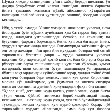
Шунда кимдир кампирнинг уйига хабар беради шекилли, ўн
дақиқа ўтар-ўтмас етиб келган “жип”дан иккита барваста
йигит тушадию жазаваси қўзиб, айюҳаннос кўтараётган
кампирни авайлаб икки қўлтиғидан олишиб, бозордан чиқиб
кетишади…
Йўқ, у телба эмасди. Унинг хотираси инқирозга учраган, неча
йиллардан буён кўрлик дунёсидан ҳам баттарроқ бир зулмат
ичида, оламдаги ўзгаришлардан бехабар, на кечанинг, на
бугуннинг фарқига бормасдан, ёлғиз, ҳаттоки ёлғиздан ёлғиз,
ҳудудсиз зулмат ичида яшарди. Онг-шуурида ҳаётининг фақат
энг оғир дамлари – йигирма йил муқаддам, бозорда чой сотиб
тирикчилик ўтказган даври – худди ҳалокатга учраган
вақтнинг бир парчасидай қотиб қолган; ёши бир ерга борган,
рўзғорнинг барча ташвишларидан қутилган бўлса-да, ҳамон
илгаридай, яъни оиланинг бутун ташвишлари ўз гарданида
бўлган вақтлардагидай куйиб-пишиб юрар, ҳолдан тойиб ётиб
қолгунча бозордан бери келмас, лекин ҳеч қачон бировнинг
молига кўз олайтирмас, ўзи ўқимаган ва онгига сиғдира
олмаган сонмингта дунёвий қонунлардан фақат биттасини –
“Ҳалол яша”, деганини жуда қаттиқ ушлаб олган, худди битта
тўғри чизиқ бўйлаб тинимсиз бориб-келаётгандай яшар,
келажак эса… назарида жуда узоқда, ҳеч етиб бўлмайдигандай
туюларди; жисми кундан кун қуриб-қовжираб борар, гўё
тириклайин мурдага айланганди, аммо бир кун бозорга