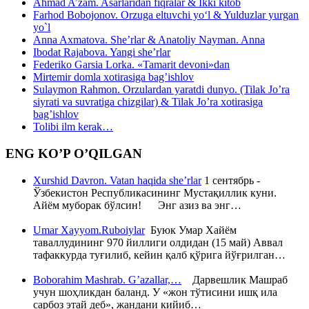
Ahmad A’zam. Asarlaridan fiqralar & Ikki kitob
Farhod Bobojonov. Orzuga eltuvchi yo‘l & Yulduzlar yurgan
yo`l
Anna Axmatova. She’rlar & Anatoliy Nayman. Anna
Ibodat Rajabova. Yangi she’rlar
Federiko Garsia Lorka. «Tamarit devoni»dan
Mirtemir domla xotirasiga bag’ishlov
Sulaymon Rahmon. Orzulardan yaratdi dunyo. (Tilak Jo’ra
siyrati va suvratiga chizgilar) & Tilak Jo’ra xotirasiga
bag’ishlov
Tolibi ilm kerak…
ENG KO’P O’QILGAN
Xurshid Davron. Vatan haqida she’rlar
1 сентябрь -
Ўзбекистон Республикасининг Мустақиллик куни.
Айём муборак бўлсин! Энг азиз ва энг…
Umar Xayyom.Ruboiylar
Буюк Умар Хайём
таваллудининг 970 йиллиги олдидан (15 май) Аввал
тафаккурда туғилиб, кейин қалб қўрига йўғрилган…
Boborahim Mashrab. G’azallar,…
Дарвешлик Машраб
учун шоҳликдан баланд. У «жон тўтисини ишқ ила
сарбоз этай деб», жандани кийиб…