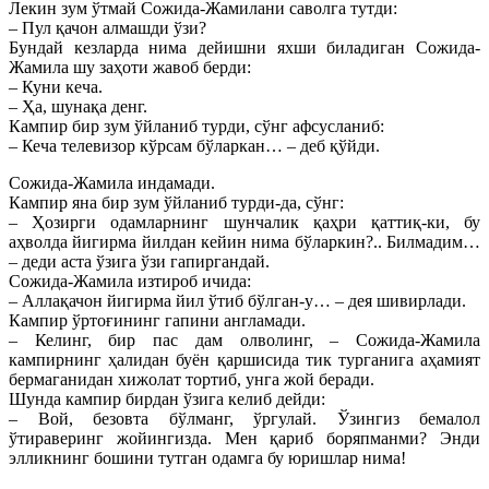
Лекин зум ўтмай Сожида-Жамилани саволга тутди:
– Пул қачон алмашди ўзи?
Бундай кезларда нима дейишни яхши биладиган Сожида-
Жамила шу заҳоти жавоб берди:
– Куни кеча.
– Ҳа, шунақа денг.
Кампир бир зум ўйланиб турди, сўнг афсусланиб:
– Кеча телевизор кўрсам бўларкан… – деб қўйди.
Сожида-Жамила индамади.
Кампир яна бир зум ўйланиб турди-да, сўнг:
– Ҳозирги одамларнинг шунчалик қаҳри қаттиқ-ки, бу
аҳволда йигирма йилдан кейин нима бўларкин?.. Билмадим…
– деди аста ўзига ўзи гапиргандай.
Сожида-Жамила изтироб ичида:
– Аллақачон йигирма йил ўтиб бўлган-у… – дея шивирлади.
Кампир ўртоғининг гапини англамади.
– Келинг, бир пас дам олволинг, – Сожида-Жамила
кампирнинг ҳалидан буён қаршисида тик турганига аҳамият
бермаганидан хижолат тортиб, унга жой беради.
Шунда кампир бирдан ўзига келиб дейди:
– Вой, безовта бўлманг, ўргулай. Ўзингиз бемалол
ўтираверинг жойингизда. Мен қариб боряпманми? Энди
элликнинг бошини тутган одамга бу юришлар нима!