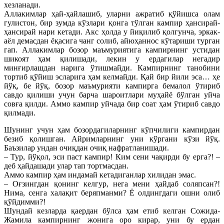
хезланади.
Аллакимлар ҳай-ҳайлашиб, уларни ажратиб қўйишса олам
гулистон, бир зумда кўзлари қонга тўлган кампир ҳансирай-
ҳансирай нари кетади. Акс ҳолда у йиқилиб қолгунча, эркак-
аёл демасдан ёқасига чанг солиб, айюҳаннос кўтариши турган
гап. Аллакимлар бозор маъмуриятига кампирнинг устидан
шикоят ҳам қилишади, лекин у ердагилар негадир
минғирлашдан нарига ўтишмайди. Кампирнинг танобини
тортиб қўйиш эсларига ҳам келмайди. Қай бир йили эса… ҳе
йўқ, бе йўқ, бозор маъмурияти кампирга бемалол ўтириб
савдо қилиши учун барча шароитлари муҳайё бўлган уйча
совға қилди. Аммо кампир уйчада бир соат ҳам ўтириб савдо
қилмади.
Шунинг учун ҳам бозордагиларнинг кўпчилиги кампирдан
безиб қолишган. Айримларнинг уни кўргани кўзи йўқ.
Баъзилар ундан очиқдан очиқ нафратланишади.
– Тур, йўқол, эси паст кампир! Ким сени чақирди бу ерга?! –
деб ҳайдашади улар тап тортмасдан.
Аммо кампир ҳам индамай кетадиганлар хилидан эмас.
– Оғзингдан қонинг келгур, нега мени ҳайдаб соляпсан?!
Нима, сенга халақит беряпманми? Ё олдингдаги ошни олиб
қўйдимми?!
Шундай кезларда қаердан бўлса ҳам етиб келган Сожида-
Жамила кампирнинг жонига оро кирар, уни бу ердан