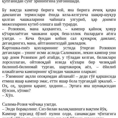
қўпганидан сўнг эринибгина уйғонишади.
Бу вақтда кампир бирига чой, яна бирига аччиқ қаҳва
дамланган термослари ёнида кела-келгунча шақир-шуқур
қилган чашкаларини чайишга улгуриб, ҳар доимги
мижозларини кутиб олишга шай турарди.
– Розияхон, мана қаҳвангиз, – кампир қайноқ ҳовур
кўтарилаётган чашкани қирқ беш-эллик ёшлардаги аёлга
узатди. – Кеча бундан кейин сал қуюқроқ дамланг,
дегандингиз, мана, айтганингиздай дамладим.
Картошка-пиёз қопларининг устида ўтирган Розияхон
деганлари – унинг исми аслида Салимахон, лекин кампир уни
ҳар доим Розияхон деб атайди, у тўладан келган, билаклари
лорсиллаган, ойтовоқдай юзида кўзлари бир чизиқдай
билиниб-билинмай турган, шартакироқ аёл, – ёйилиб
илжайганча кампирнинг қўлидан чашкани оларкан:
– Ўзимнинг ақлли опоқимдан айланай! – деди гўё қаршисида
етмиш яшар кампир эмас, етти яшар бола тургандай эркалаб. –
Оҳ, оҳ, ҳидини қаранг, ҳидини… Эртага яна шунақасидан
бўлсин, хўпми?
– Хўп.
Салима-Розия чойчақа узатди.
– Энди борақолинг. Сиз билан валақлашишга вақтим йўқ.
Кампир хурсанд бўлиб пулни олди, санамасдан чўнтагига