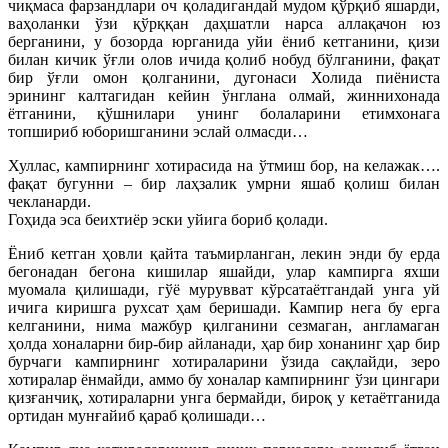
чиқмаса фарзандлари оч қоладигандай мудом қўрқиб яшарди,
ваҳоланки ўзи қўрққан даҳшатли нарса аллақачон юз
берганини, у бозорда юрганида уйи ёниб кетганини, қизи
билан кичик ўғли олов ичида қолиб нобуд бўлганини, фақат
бир ўғли омон қолганини, дугонаси Холида пиёниста
эрининг калтагидан кейин ўнглана олмай, жиннихонада
ётганини, қўшнилари унинг болаларини етимхонага
топшириб юборишганини эслай олмасди…
Хуллас, кампирнинг хотирасида на ўтмиш бор, на келажак….
фақат бугунни – бир лаҳзалик умрни яшаб қолиш билан
чекланарди.
Гоҳида эса беихтиёр эски уйига бориб қолади.
Ёниб кетган ҳовли қайта таъмирланган, лекин энди бу ерда
бегонадан бегона кишилар яшайди, улар кампирга яхши
муомала қилишади, гўё мурувват кўрсатаётгандай унга уй
ичига киришга рухсат ҳам беришади. Кампир нега бу ерга
келганини, нима мажбур қилганини сезмаган, англамаган
ҳолда хоналарни бир-бир айланади, ҳар бир хонанинг ҳар бир
бурчаги кампирнинг хотираларини ўзида сақлайди, зеро
хотиралар ёнмайди, аммо бу хоналар кампирнинг ўзи цингари
қизғанчиқ, хотираларни унга бермайди, бироқ у кетаётганида
ортидан мунғайиб қараб қолишади…