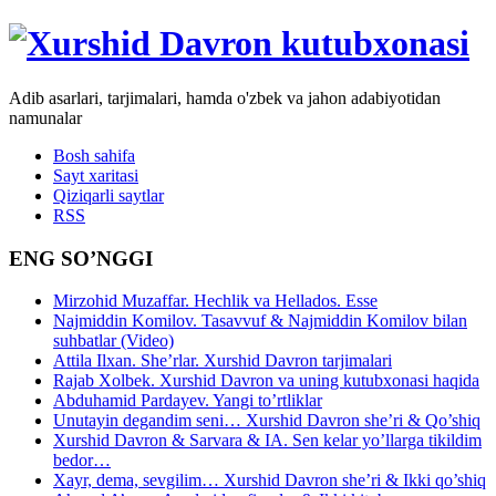
Adib asarlari, tarjimalari, hamda o'zbek va jahon adabiyotidan
namunalar
Bosh sahifa
Sayt xaritasi
Qiziqarli saytlar
RSS
ENG SO’NGGI
Mirzohid Muzaffar. Hechlik va Hellados. Esse
Najmiddin Komilov. Tasavvuf & Najmiddin Komilov bilan
suhbatlar (Video)
Attila Ilxan. She’rlar. Xurshid Davron tarjimalari
Rajab Xolbek. Xurshid Davron va uning kutubxonasi haqida
Abduhamid Pardayev. Yangi to’rtliklar
Unutayin degandim seni… Xurshid Davron she’ri & Qo’shiq
Xurshid Davron & Sarvara & IA. Sen kelar yo’llarga tikildim
bedor…
Xayr, dema, sevgilim… Xurshid Davron she’ri & Ikki qo’shiq