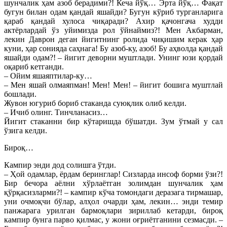
шунчалик ҳам азоб берадими?! Кеча йўқ… Эрта йўқ… Фақат
бугун билан одам қандай яшайди? Бугун кўриб турганларига
қараб қандай хулоса чиқаради? Ахир қачонгача худди
актёрлардай ўз уйимизда рол ўйнаймиз?! Мен Акбарман,
лекин Даврон деган йигитнинг ролида чиқишим керак ҳар
куни, ҳар сонияда саҳнага! Бу азоб-ку, азоб! Бу аҳволда қандай
яшайди одам?! – йигит деворни муштлади. Унинг юзи қордай
оқариб кетганди.
– Ойим яшаяптилар-ку…
– Мен яшай олмаяпман! Мен! Мен! – йигит бошига муштлай
бошлади.
Жувон югуриб бориб стаканда суюқлик олиб келди.
– Ичиб олинг. Тинчланасиз…
Йигит стаканни бир кўтаришда бўшатди. Зум ўтмай у сал
ўзига келди.
Бироқ…
Кампир энди дод солишга ўтди.
– Ҳой одамлар, ёрдам беринглар! Сизларда инсоф борми ўзи?!
Бир бечора аёлни хўрлаётган золимдан шунчалик ҳам
қўрқасизларми?! – кампир кўча томондаги деразага тирмашар,
уни очмоқчи бўлар, алҳол очарди ҳам, лекин… энди темир
панжарага урилган бармоқлари зириллаб кетарди, бироқ
кампир бунга парво қилмас, у жони оғриётганини сезмасди. –