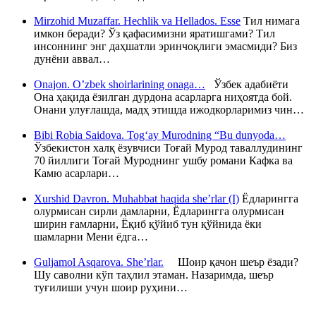
Mirzohid Muzaffar. Hechlik va Hellados. Esse
Тил нимага
имкон беради? Ўз қафасимизни яратишгами? Тил
инсоннинг энг даҳшатли эринчоқлиги эмасмиди? Биз
дунёни аввал…
Onajon. O’zbek shoirlarining onaga…
Ўзбек адабиёти
Она ҳақида ёзилган дурдона асарларга ниҳоятда бой.
Онани улуғлашда, мадҳ этишда ижодкорларимиз чин…
Bibi Robia Saidova. Tog‘ay Murodning “Bu dunyoda…
Ўзбекистон халқ ёзувчиси Тоғай Мурод таваллудининг
70 йиллиги Тоғай Муроднинг ушбу романи Кафка ва
Камю асарлари…
Xurshid Davron. Muhabbat haqida she’rlar (I)
Ёдларингга
олурмисан сирли дамларни, Ёдларингга олурмисан
ширин ғамларни, Ёқиб қўйиб тун қўйнида ёки
шамларни Мени ёдга…
Guljamol Asqarova. She’rlar.
Шоир қачон шеър ёзади?
Шу саволни кўп таҳлил этаман. Назаримда, шеър
туғилиши учун шоир руҳини…