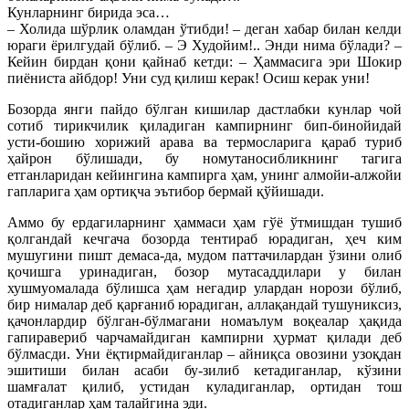
Кунларнинг бирида эса…
– Холида шўрлик оламдан ўтибди! – деган хабар билан келди
юраги ёрилгудай бўлиб. – Э Худойим!.. Энди нима бўлади? –
Кейин бирдан қони қайнаб кетди: – Ҳаммасига эри Шокир
пиёниста айбдор! Уни суд қилиш керак! Осиш керак уни!
Бозорда янги пайдо бўлган кишилар дастлабки кунлар чой
сотиб тирикчилик қиладиган кампирнинг бип-бинойидай
усти-бошию хорижий арава ва термосларига қараб туриб
ҳайрон бўлишади, бу номутаносибликнинг тагига
етганларидан кейингина кампирга ҳам, унинг алмойи-алжойи
гапларига ҳам ортиқча эътибор бермай қўйишади.
Аммо бу ердагиларнинг ҳаммаси ҳам гўё ўтмишдан тушиб
қолгандай кечгача бозорда тентираб юрадиган, ҳеч ким
мушугини пишт демаса-да, мудом паттачилардан ўзини олиб
қочишга уринадиган, бозор мутасаддилари у билан
хушмуомалада бўлишса ҳам негадир улардан норози бўлиб,
бир нималар деб қарғаниб юрадиган, аллақандай тушуниксиз,
қачонлардир бўлган-бўлмагани номаълум воқеалар ҳақида
гапиравериб чарчамайдиган кампирни ҳурмат қилади деб
бўлмасди. Уни ёқтирмайдиганлар – айниқса овозини узоқдан
эшитиши билан асаби бу-зилиб кетадиганлар, кўзини
шамғалат қилиб, устидан куладиганлар, ортидан тош
отадиганлар ҳам талайгина эди.