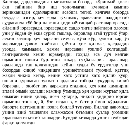
Баъзида, дардлашадиган мижозлари бозорда кўринмай қолса
ёки тайинли бир иш тополмаган кунлари кампир
зерикканидан одамларнинг асабига тегиб, кечгача бозорда
беҳудага изғир, ҳеч ерда тўхтамас, аравасини шалдиратиб
судраганча гўё бир нарсани қидираётгандай расталар орасида
айланиб юраверади, юраверади; савдо тиғиз пайтлари оломон
уни у ёқдан-бу ёққа суриб ташлар, бировлар атай туртиб ўтар,
лекин кампир ҳеч нарсани сезмас, кўзи кўр, қулоғи кар, ўз
маромида давом этаётган ҳаётни ҳис қилмас, қаердадир
узоқда, ҳаммадан, ҳамма нарсадан узилиб қолгандай,
гангираганча кезиб юраверади; гоҳида эса дуч келган
одамнинг ишига бур-нини тиқар, суҳбатларига аралашар,
ораларида гап қочганидан кейин худди бу ердагилар уни
бозордан сиқиб чиқаришга уринаётгандай туюлиб, қаттиқ
жаҳли чиқиб кетар, кейин хато устига хато қилиб қўяр,
онгини қуршаган зулмат пардасига тобора чуқурроқ кириб
борарди… оқибат шу даражага етадики, ҳеч ким кампирни
эплай олмай қолади; кампир ўтмишда ҳеч қачон журъат қила
олмаган ишни қилар, исён кўтарар, ниҳоят қидириб юрган
одамини топгандай, ўзи итдан ҳам баттар ёмон кўрадиган
бирорта паттачининг юзига боплаб тупурар, йиллар давомида
ўзини эзиб ташлаган оламжаҳон беъмани сўзлар уюмини
юрагидан итқитиб ташларди. Бундай кезларда унинг телбадан
фарқи қолмасди.