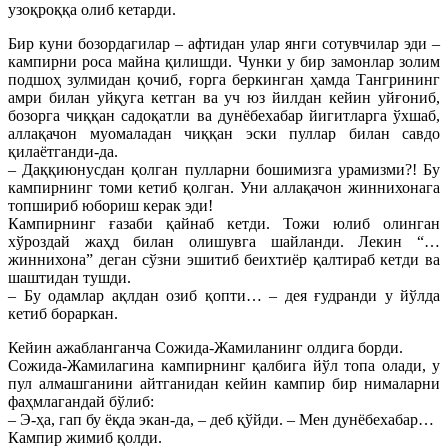
узоқроққа олиб кетарди.
Бир куни бозордагилар – афтидан улар янги сотувчилар эди –
кампирни роса майна қилишди. Чунки у бир замонлар золим
подшоҳ зулмидан қочиб, ғорга беркинган ҳамда Тангрининг
амри билан уйқуга кетган ва уч юз йилдан кейин уйғониб,
бозорга чиққан садоқатли ва дунёбехабар йигитларга ўхшаб,
аллақачон муомаладан чиққан эски пуллар билан савдо
қилаётганди-да.
– Даққиюнусдан қолган пулларни бошимизга урамизми?! Бу
кампирнинг томи кетиб қолган. Уни аллақачон жиннихонага
топшириб юбориш керак эди!
Кампирнинг ғазаби қайнаб кетди. Тожи юлиб олинган
хўроздай жаҳд билан олишувга шайланди. Лекин “…
жиннихона” деган сўзни эшитиб беихтиёр қалтираб кетди ва
шаштидан тушди.
– Бу одамлар ақлдан озиб қопти… – дея ғудранди у йўлда
кетиб бораркан.
Кейин ажабланганча Сожида-Жамиланинг олдига борди.
Сожида-Жамилагина кампирнинг қалбига йўл топа олади, у
пул алмашганини айтганидан кейин кампир бир нималарни
фаҳмлагандай бўлиб:
– Э-ҳа, гап бу ёқда экан-да, – деб қўйди. – Мен дунёбехабар…
Кампир жимиб қолди.