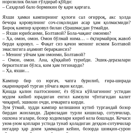
норозилик билан ғўлдираб қўйди:
– Саҳарлаб бало бормикин бу қари қарғага.
Яхши ҳамки кампирнинг қулоғи сал оғирроқ, акс ҳолда
бечора қоровулнинг соч-соқолидан асар ҳам қолмасмиди?
Бироқ кампир қоровул билан сўрашмасдан ўтмайди.
– Яхши юрибсанми, Болтавой? Бола-чақанг омонми?
– Ҳа, омон, омон. Омон бўлмай нима… – ёқтирмайроқ жавоб
берди қоровул. – Фақат сиз қачон менинг исмим Болтавой
эмаслигига аҳамият бераркансиз?
– Менинг уйчам ҳам омонми, Болтавой?
– Омон, омон. Ана, қўққайиб турибди. Эшик-деразалари
беркитилган бўлса, ким ҳам тегинарди?
– Ҳа, яхши…
Кампир бир оз юргач, чапга бурилиб, ғира-ширада
оқаринқираб турган уйчага яқин келди.
Қишда қалин палтосининг, ёз бўлса кўйлагининг устидан
мудом кийиб юрадиган енгил камзули чўнтагидан калит
чиқариб, эшикни очди, ичкарига кирди.
Зум ўтмай, худди кампир келишини кутиб тургандай бозор
бирдан жонланди. Дарвозадан турли кишилар, сотувчилар,
ошхона эгалари, бозор ходимлари кириб кела бошлади. Кечаси
уюм-уюм қоплари устида тунаб қоладиган деҳқон-сотувчилар
негадир ҳар доим ҳаммадан кейин, бозорда шовқин-сурон