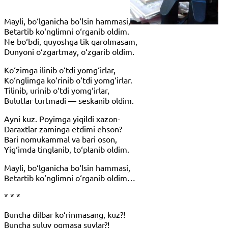
Mayli, bo‘lganicha bo‘lsin hammasi,
Betartib ko‘nglimni o‘rganib oldim.
Ne bo‘bdi, quyoshga tik qarolmasam,
Dunyoni o‘zgartmay, o‘zgarib oldim.
Ko‘zimga ilinib o‘tdi yomg‘irlar,
Ko‘nglimga ko‘rinib o‘tdi yomg‘irlar.
Tilinib, urinib o‘tdi yomg‘irlar,
Bulutlar turtmadi — seskanib oldim.
Ayni kuz. Poyimga yiqildi xazon-
Daraxtlar zaminga etdimi ehson?
Bari nomukammal va bari oson,
Yig‘imda tinglanib, to‘planib oldim.
Mayli, bo‘lganicha bo‘lsin hammasi,
Betartib ko‘nglimni o‘rganib oldim…
* * *
Buncha dilbar ko‘rinmasang, kuz?!
Buncha suluv oqmasa suvlar?!