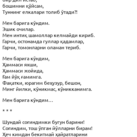
бошимни қўйсам,
Туннинг елкалари толиб ўтади?!
Мен барига кўндим.
Эшик очилар.
Мен интиқ шамоллар келмайди кириб.
Гарчи, остонамда гуллар қадамлар,
Гарчи, томонларни оламан териб.
Мен барига кўндим,
Ҳаммаси яхши,
Ҳаммаси жойида,
Ғам йўқ ғамимга.
Фақатки, юрагим беҳузур, бешон,
Минг йилки, кўникмас, кўникканимга.
Мен барига кўндим…
* * *
Шундай соғиндимки бугун барини!
Соғиндим, тош ўпган йўлларни бирам!
Ҳеч кимдан бекитмай ҳайратларини