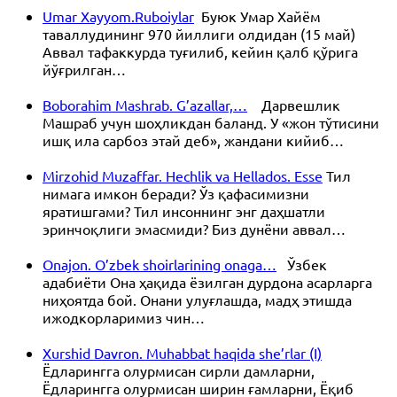
Umar Xayyom.Ruboiylar
Буюк Умар Хайём
таваллудининг 970 йиллиги олдидан (15 май)
Аввал тафаккурда туғилиб, кейин қалб қўрига
йўғрилган…
Boborahim Mashrab. G’azallar,…
Дарвешлик
Машраб учун шоҳликдан баланд. У «жон тўтисини
ишқ ила сарбоз этай деб», жандани кийиб…
Mirzohid Muzaffar. Hechlik va Hellados. Esse
Тил
нимага имкон беради? Ўз қафасимизни
яратишгами? Тил инсоннинг энг даҳшатли
эринчоқлиги эмасмиди? Биз дунёни аввал…
Onajon. O’zbek shoirlarining onaga…
Ўзбек
адабиёти Она ҳақида ёзилган дурдона асарларга
ниҳоятда бой. Онани улуғлашда, мадҳ этишда
ижодкорларимиз чин…
Xurshid Davron. Muhabbat haqida she’rlar (I)
Ёдларингга олурмисан сирли дамларни,
Ёдларингга олурмисан ширин ғамларни, Ёқиб