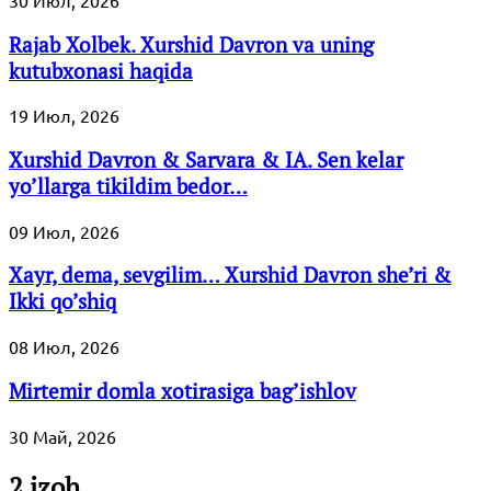
Rajab Xolbek. Xurshid Davron va uning
kutubxonasi haqida
19 Июл, 2026
Xurshid Davron & Sarvara & IA. Sen kelar
yo’llarga tikildim bedor…
09 Июл, 2026
Xayr, dema, sevgilim… Xurshid Davron she’ri &
Ikki qo’shiq
08 Июл, 2026
Mirtemir domla xotirasiga bag’ishlov
30 Май, 2026
2 izoh