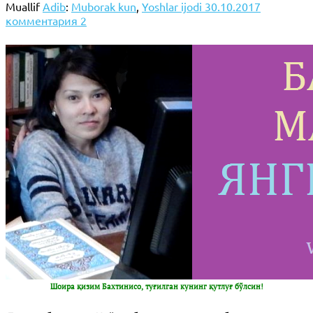
Muallif
Adib
:
Muborak kun
,
Yoshlar ijodi
30.10.2017
комментария 2
Шоира қизим Бахтинисо, туғилган кунинг қутлуғ бўлсин!