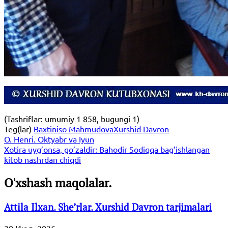
(Tashriflar: umumiy 1 858, bugungi 1)
Teg(lar)
Baxtiniso Mahmudova
Xurshid Davron
O. Henri. Oktyabr va Iyun
Xotira uyg’onsa, go’zaldir: Bahodir Sodiqqa bag’ishlangan
kitob nashrdan chiqdi
O'xshash maqolalar.
Attila Ilxan. She’rlar. Xurshid Davron tarjimalari
30 Июл, 2026