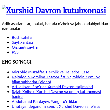
Adib asarlari, tarjimalari, hamda o'zbek va jahon adabiyotidan
namunalar
Bosh sahifa
Sayt xaritasi
Qiziqarli saytlar
RSS
ENG SO’NGGI
Mirzohid Muzaffar. Hechlik va Hellados. Esse
Najmiddin Komilov. Tasavvuf & Najmiddin Komilov
bilan suhbatlar (Video)
Attila Ilxan. She’rlar. Xurshid Davron tarjimalari
Rajab Xolbek. Xurshid Davron va uning kutubxonasi
haqida
Abduhamid Pardayev. Yangi to’rtliklar
Unutayin degandim seni… Xurshid Davron she’ri &