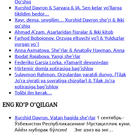
Qo’shiq
Xurshid Davron & Sarvara & IA. Sen kelar yo’llarga
tikildim bedor…
Xayr, dema, sevgilim… Xurshid Davron she’ri & Ikki
qo’shiq
Ahmad A’zam. Asarlaridan fiqralar & Ikki kitob
Farhod Bobojonov. Orzuga eltuvchi yo‘l & Yulduzlar
yurgan yo`l
Anna Axmatova. She’rlar & Anatoliy Nayman. Anna
Ibodat Rajabova. Yangi she’rlar
Federiko Garsia Lorka. «Tamarit devoni»dan
Mirtemir domla xotirasiga bag’ishlov
Sulaymon Rahmon. Orzulardan yaratdi dunyo. (Tilak
Jo’ra siyrati va suvratiga chizgilar) & Tilak Jo’ra
xotirasiga bag’ishlov
Tolibi ilm kerak…
ENG KO’P O’QILGAN
Xurshid Davron. Vatan haqida she’rlar
1 сентябрь -
Ўзбекистон Республикасининг Мустақиллик куни.
Айём муборак бўлсин! Энг азиз ва энг…