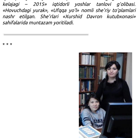
kelajagi – 2015» iqtidorli yoshlar tanlovi g‘olibasi.
«Hovuchdagi yurak», «Ufqqa yo‘l» nomli she’riy to‘plamlari
nashr etilgan. She’rlari «Xurshid Davron kutubxonasi»
sahifalarida muntazam yoritiladi.
* * *