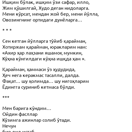
Ишқим бўлак, ишқим ўзи сафар, илло,
Жим қўшилгай, Худо деган нидоларга.
Мени кўрсат, мендан жой бер, мени йўлла,
Овозингнинг ортидаги дунёларга…
* * *
Сен кетган йўлларга тўйиб қарайман,
Хотиржам қарайман, юракларим нам:
«Ахир ҳар лаҳзани яшамоқ мумкин,
Кўҳна кўнгилдаги кўҳна ишқда ҳам ».
Қарайман, ҳаммаси ўз ҳудудида,
Ҳеч нега керакмас тасалли, далда.
Фақат… шу ҳолимда… шу нигоҳларим
Ёдингга суриниб кетмаса бўлди.
***
Мен барига кўндим…
Ойдин фасллар
Кўзимга ажинлар солиб ўтади.
Нечун
бир дил истаб,