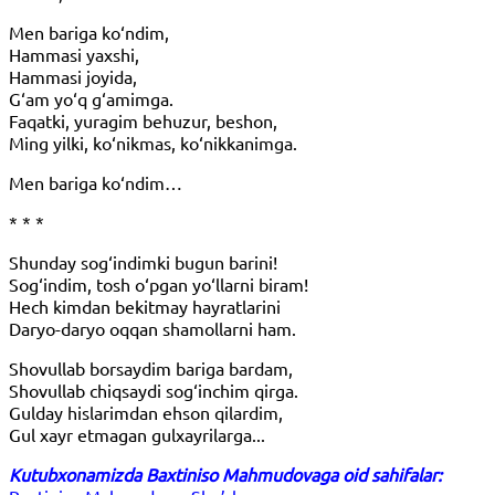
Men bariga ko‘ndim,
Hammasi yaxshi,
Hammasi joyida,
G‘am yo‘q g‘amimga.
Faqatki, yuragim behuzur, beshon,
Ming yilki, ko‘nikmas, ko‘nikkanimga.
Men bariga ko‘ndim…
* * *
Shunday sog‘indimki bugun barini!
Sog‘indim, tosh o‘pgan yo‘llarni biram!
Hech kimdan bekitmay hayratlarini
Daryo-daryo oqqan shamollarni ham.
Shovullab borsaydim bariga bardam,
Shovullab chiqsaydi sog‘inchim qirga.
Gulday hislarimdan ehson qilardim,
Gul xayr etmagan gulxayrilarga..
.
Kutubxonamizda Baxtiniso Mahmudovaga oid sahifalar: