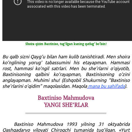
Shoira qizim Baxtiniso, tug‘ilgan kuning qutlug‘ bo‘lsin!
Bu qalb sizni Qayg‘u bilan ham kulib tanishtiradi. Men shoira
ko‘nglining yorug‘ tabassumini his etayapman. Hammasi
rost, hammasi ko‘ngil satrlari. Men bu she’rlarni o‘qiyotib,
Baxtinisoning qalbini ko‘rayapman, Baxtinisoning o‘zini
anglayapman. Muhimi shu! (Eshqobil Shukurning “Baxtiniso
she’rlarini o‘qidim” maqolasidan. Maqola
mana bu sahifada
).
Baxtiniso Mahmudova
YANGI SHE’RLAR
Baxtiniso Mahmudova 1993 yilning 31 oktyabrida
Qashqadaryo viloyati Chiroqchi tumanida tug‘ilgan. «Yurt