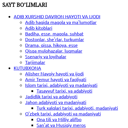
SAYT BO’LIMLARI
ADIB XURSHID DAVRON HAYOTI VA IJODI
Adib haqida maqola va ma'lumotlar
Adib kitoblari
Badiha, esse, maqola, suhbat
Dostonlar, she'rlar, turkumlar
Drama, qissa, hikoya, esse
Qisqa mulohazalar, luqmalar
Ssenariy va loyihalar
Tarjimalar
KUTUBXONA
Alisher Navoiy hayoti va ijodi
Amir Temur hayoti va faoliyati
Islom tarixi, adabiyoti va madaniyati
Tasavvuf tarixi, va adabiyoti
Jadidlik tarixi va adabiyoti
Jahon adabiyoti va madaniyati
Turk xalqlari tarixi, adabiyoti, madaniyati
O'zbek tarixi, adabiyoti va madaniyati
Ona tili va Milliy alifbo
San'at va Musiqiy meros