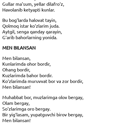
Gullar ma’sum, yellar dilafro‘z,
Havolanib ketyapti kunlar.
Bu bog‘larda halovat tayin,
Qolmoq istar ko‘zlarim juda.
Aytgil, senga qanday qarayin,
G‘arib bahorlarning yonida.
MEN BILANSAN
Men bilansan,
Kunlarimda ohor bordir,
Ohang bordir,
Kuzlarimda bahor bordir.
Ko‘zlarimda muruvvat bor va zor bordir,
Men bilansan!
Muhabbat bor, muzlarimga olov bergay,
Olam bergay,
So‘zlarimga oro bergay.
Bir yig‘lasam, yupatguvchi birov bergay,
Men bilansan!