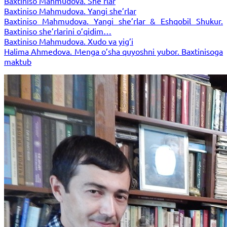
Baxtiniso Mahmudova. She’rlar
Baxtiniso Mahmudova. Yangi she’rlar
Baxtiniso Mahmudova. Yangi she’rlar & Eshqobil Shukur.
Baxtiniso she’rlarini o’qidim…
Baxtiniso Mahmudova. Xudo va yig’i
Halima Ahmedova. Menga o’sha quyoshni yubor. Baxtinisoga
maktub