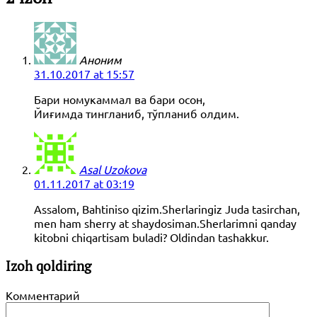
Аноним
31.10.2017 at 15:57
Бари номукаммал ва бари осон,
Йиғимда тингланиб, тўпланиб олдим.
Asal Uzokova
01.11.2017 at 03:19
Assalom, Bahtiniso qizim.Sherlaringiz Juda tasirchan,
men ham sherry at shaydosiman.Sherlarimni qanday
kitobni chiqartisam buladi? Oldindan tashakkur.
Izoh qoldiring
Комментарий