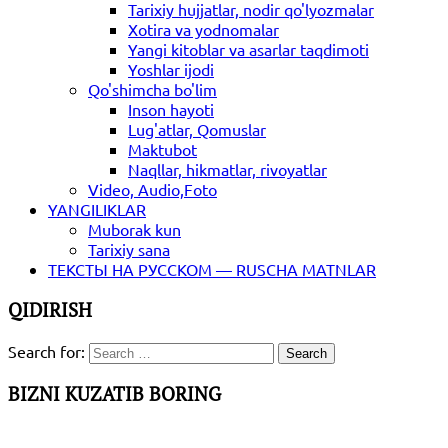
Tarixiy hujjatlar, nodir qo'lyozmalar
Xotira va yodnomalar
Yangi kitoblar va asarlar taqdimoti
Yoshlar ijodi
Qo'shimcha bo'lim
Inson hayoti
Lug'atlar, Qomuslar
Maktubot
Naqllar, hikmatlar, rivoyatlar
Video, Audio,Foto
YANGILIKLAR
Muborak kun
Tarixiy sana
ТЕКСТЫ НА РУССКОМ — RUSCHA MATNLAR
QIDIRISH
Search for:
BIZNI KUZATIB BORING