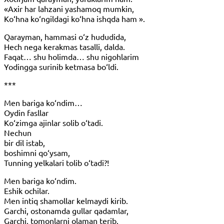
«Axir har lahzani yashamoq mumkin,
Ko‘hna ko‘ngildagi ko‘hna ishqda ham ».
Qarayman, hammasi o‘z hududida,
Hech nega kerakmas tasalli, dalda.
Faqat… shu holimda… shu nigohlarim
Yodingga surinib ketmasa bo‘ldi.
***
Men bariga ko‘ndim…
Oydin fasllar
Ko‘zimga ajinlar solib o‘tadi.
Nechun
bir dil istab,
boshimni qo‘ysam,
Tunning yelkalari tolib o‘tadi?!
Men bariga ko‘ndim.
Eshik ochilar.
Men intiq shamollar kelmaydi kirib.
Garchi, ostonamda gullar qadamlar,
Garchi, tomonlarni olaman terib.