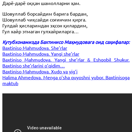
Дарё-дарё оққан шамолларни ҳам.
Шовуллаб борсайдим барига бардам,
Шовуллаб чиқсайди соғинчим қирга.
Гулдай ҳисларимдан эҳсон қилардим,
Гул хайр этмаган гулхайриларга…
Кутубхонамизда Бахтинисо Маҳмудовага оид саҳифалар:
Baxtiniso Mahmudova. She’rlar
Baxtiniso Mahmudova. Yangi she’rlar
Baxtiniso Mahmudova. Yangi she’rlar & Eshqobil Shukur.
Baxtiniso she’rlarini o’qidim…
Baxtiniso Mahmudova. Xudo va yig’i
Halima Ahmedova. Menga o’sha quyoshni yubor. Baxtinisoga
maktub