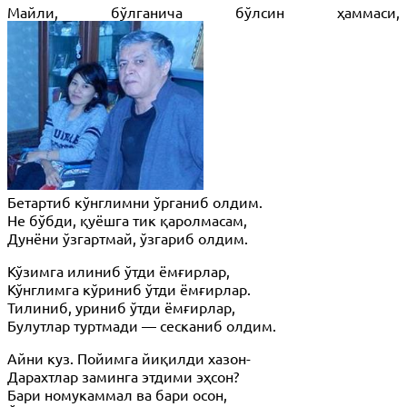
Майли, бўлганича бўлсин ҳаммаси,
Бетартиб кўнглимни ўрганиб олдим.
Не бўбди, қуёшга тик қаролмасам,
Дунёни ўзгартмай, ўзгариб олдим.
Кўзимга илиниб ўтди ёмғирлар,
Кўнглимга кўриниб ўтди ёмғирлар.
Тилиниб, уриниб ўтди ёмғирлар,
Булутлар туртмади — сесканиб олдим.
Айни куз. Пойимга йиқилди хазон-
Дарахтлар заминга этдими эҳсон?
Бари номукаммал ва бари осон,