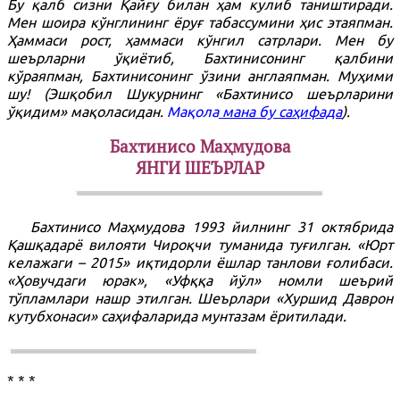
Бу қалб сизни Қайғу билан ҳам кулиб таништиради.
Мен шоира кўнглининг ёруғ табассумини ҳис этаяпман.
Ҳаммаси рост, ҳаммаси кўнгил сатрлари. Мен бу
шеърларни ўқиётиб, Бахтинисонинг қалбини
кўраяпман, Бахтинисонинг ўзини англаяпман. Муҳими
шу! (Эшқобил Шукурнинг «Бахтинисо шеърларини
ўқидим» мақоласидан.
Мақола
мана бу саҳифада
).
Бахтинисо Маҳмудова
ЯНГИ ШЕЪРЛАР
Бахтинисо Маҳмудова 1993 йилнинг 31 октябрида
Қашқадарё вилояти Чироқчи туманида туғилган. «Юрт
келажаги – 2015» иқтидорли ёшлар танлови ғолибаси.
«Ҳовучдаги юрак», «Уфққа йўл» номли шеърий
тўпламлари нашр этилган. Шеърлари «Хуршид Даврон
кутубхонаси» саҳифаларида мунтазам ёритилади.
* * *