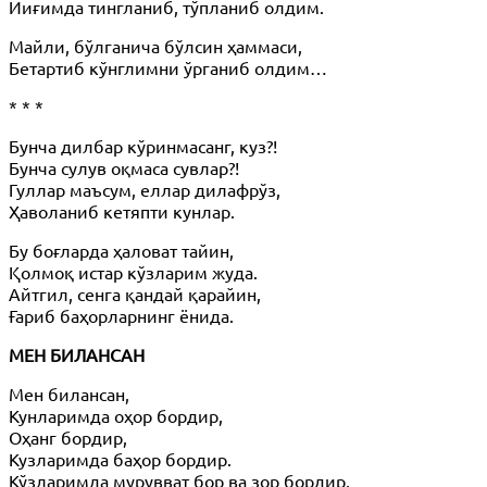
Йиғимда тингланиб, тўпланиб олдим.
Майли, бўлганича бўлсин ҳаммаси,
Бетартиб кўнглимни ўрганиб олдим…
* * *
Бунча дилбар кўринмасанг, куз?!
Бунча сулув оқмаса сувлар?!
Гуллар маъсум, еллар дилафрўз,
Ҳаволаниб кетяпти кунлар.
Бу боғларда ҳаловат тайин,
Қолмоқ истар кўзларим жуда.
Айтгил, сенга қандай қарайин,
Ғариб баҳорларнинг ёнида.
МЕН БИЛАНСАН
Мен билансан,
Кунларимда оҳор бордир,
Оҳанг бордир,
Кузларимда баҳор бордир.
Кўзларимда мурувват бор ва зор бордир,