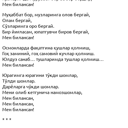
Мен билансан!
Муҳаббат бор, музларимга олов бергай,
Олам бергай,
Сўзларимга оро бергай.
Бир йиғласам, юпатгувчи биров бергай,
Мен билансан!
Осмонларда фақатгина қушлар қолмиш,
Гоҳ заминий, гоҳ самовий кучлар қолмиш.
Юлдуз санаб… тушларимда тушлар қолмиш…
Мен билансан!
Юрагимга юрагини тўкди шомлар,
Тўлди шомлар.
Дарёларга чўкди шомлар.
Мени олиб кетгунича намозшомлар,
Мен билансан,
Мен билансан,
Мен билансан!
* * *