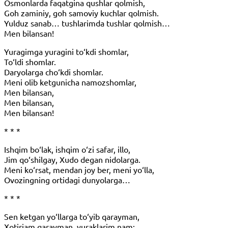
Osmonlarda faqatgina qushlar qolmish,
Goh zaminiy, goh samoviy kuchlar qolmish.
Yulduz sanab… tushlarimda tushlar qolmish…
Men bilansan!
Yuragimga yuragini to‘kdi shomlar,
To‘ldi shomlar.
Daryolarga cho‘kdi shomlar.
Meni olib ketgunicha namozshomlar,
Men bilansan,
Men bilansan,
Men bilansan!
* * *
Ishqim bo‘lak, ishqim o‘zi safar, illo,
Jim qo‘shilgay, Xudo degan nidolarga.
Meni ko‘rsat, mendan joy ber, meni yo‘lla,
Ovozingning ortidagi dunyolarga…
* * *
Sen ketgan yo‘llarga to‘yib qarayman,
Xotirjam qarayman, yuraklarim nam: