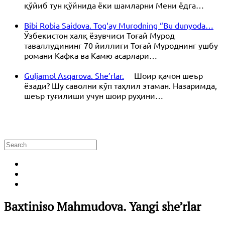
қўйиб тун қўйнида ёки шамларни Мени ёдга…
Bibi Robia Saidova. Tog‘ay Murodning “Bu dunyoda…
Ўзбекистон халқ ёзувчиси Тоғай Мурод
таваллудининг 70 йиллиги Тоғай Муроднинг ушбу
романи Кафка ва Камю асарлари…
Guljamol Asqarova. She’rlar.
Шоир қачон шеър
ёзади? Шу саволни кўп таҳлил этаман. Назаримда,
шеър туғилиши учун шоир руҳини…
Baxtiniso Mahmudova. Yangi she’rlar