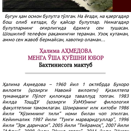
Бугун ҳам осмон булутга тўлган. На ёғади, на қаергадир
бош олиб кетади, бу қайсар булутлар. Нимагадир
булутларнинг оғирлигида ёдимга сен тушасан.
Шошилиб телефон рақамингни тераман. Узоқ кутаман,
аммо сен жавоб бермайсан, хавотир оламан…
Ҳалима АҲМЕДОВА
МEНГА ЎША ҚУЁШНИ ЮБОР
Бахтинисога мактуб
Ҳалима Аҳмедова – 1960 йил 1 октябрда Бухоро
вилояти (ҳозирги Навоий вилояти) Қизилтепа
туманидаги Пўлот қилоғида таваллуд топган. 1983
йилда ТошДУ (ҳозирги ЎзМУ)нинг филология
факултетини тамомлаган. Шоиранинг илк китоби 1986
йили “Кўзимнинг тили” номи билан чоп этилган.
Кейинчалик 1987 йили “Тунги марваридгуллар”, 1996
йили “Эрк даричаси”. 2005 йили “Тийрамоҳ”, 2007 йили
“Афсун”, 2008 йили “Умид сояси”, 2011 йили “Нигоҳ