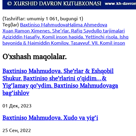
(Tashriflar: umumiy 1 061, bugungi 1)
Teg(lar)
Baxtiniso Mahmudova
Halima Ahmedova
Xuan Ramon Ximenes. She’rlar. Rafiq Saydullo tarjimalari
Aziziddin Nasafiy. Komil inson haqida. Yettinchi risola. Ishq
bayonida & Najmiddin Komilov. Tasavvuf. VII. Komil inson
O'xshash maqolalar.
Baxtiniso Mahmudova. She’rlar & Eshqobil
Shukur. Baxtiniso she’rlarini o’qidim…&
Yig’lamay qo’ydim. Baxtiniso Mahmudovaga
bag’ishlov
01 Дек, 2023
Baxtiniso Mahmudova. Xudo va yig’i
25 Сен, 2022