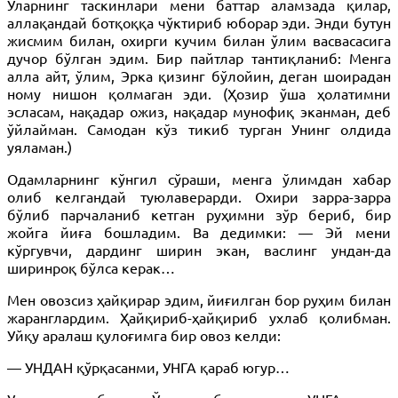
Уларнинг таскинлари мени баттар аламзада қилар,
аллақандай ботқоққа чўктириб юборар эди. Энди бутун
жисмим билан, охирги кучим билан ўлим васвасасига
дучор бўлган эдим. Бир пайтлар тантиқланиб: Менга
алла айт, ўлим, Эрка қизинг бўлойин, деган шоирадан
ному нишон қолмаган эди. (Ҳозир ўша ҳолатимни
эсласам, нақадар ожиз, нақадар мунофиқ эканман, деб
ўйлайман. Самодан кўз тикиб турган Унинг олдида
уяламан.)
Одамларнинг кўнгил сўраши, менга ўлимдан хабар
олиб келгандай туюлаверарди. Охири зарра-зарра
бўлиб парчаланиб кетган руҳимни зўр бериб, бир
жойга йиға бошладим. Ва дедимки: — Эй мени
кўргувчи, дардинг ширин экан, васлинг ундан-да
ширинроқ бўлса керак…
Мен овозсиз ҳайқирар эдим, йиғилган бор руҳим билан
жаранглардим. Ҳайқириб-ҳайқириб ухлаб қолибман.
Уйқу аралаш қулоғимга бир овоз келди:
— УНДАН қўрқасанми, УНГА қараб югур…