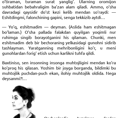
o‘tiraman, turaman surat yanglig‘. Ularning oromijon
suhbatidan bebahraligim ba’zan alam qiladi. Ammo, o‘sha
davradagi qaysidir do‘st kezi kelib mendan so‘raydi: —
Eshitdingmi, falonchining gapini, senga tekkizib aytdi…
— Yo‘q, eshitmadim — deyman. (Aslida ham eshitmagan
bo‘laman.) O‘sha pallada falakdan quyilgan yoqimli nur
ruhimga singib borayotganini his qilaman. Chunki, men
eshitmadim deb bir bechoraning yelkasidagi gunohni sidirib
tashlayman. Yaratganning mehribonligini ko‘r, u meni
gunohlardan forig‘ etish uchun karlikni tuhfa qildi.
Baxtiniso, sen insonning insonga muhtojligini mendan ko‘ra
ko‘proq his qilasan. Yoshim bir joyga borganda, bildimki bu
muhtojlik puchdan-puch ekan, ilohiy muhtojlik oldida. Nega
deysanmi?!…