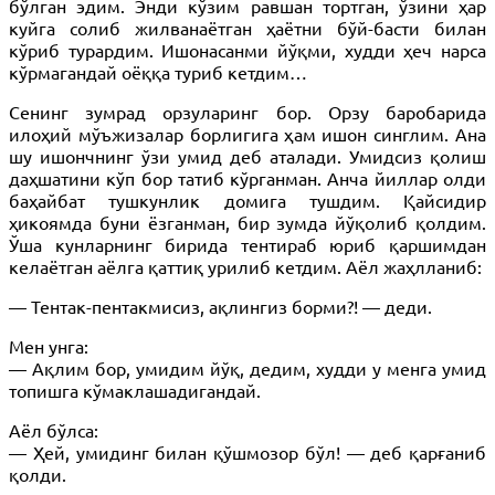
бўлган эдим. Энди кўзим равшан тортган, ўзини ҳар
куйга солиб жилванаётган ҳаётни бўй-басти билан
кўриб турардим. Ишонасанми йўқми, худди ҳеч нарса
кўрмагандай оёққа туриб кетдим…
Сенинг зумрад орзуларинг бор. Орзу баробарида
илоҳий мўъжизалар борлигига ҳам ишон синглим. Ана
шу ишончнинг ўзи умид деб аталади. Умидсиз қолиш
даҳшатини кўп бор татиб кўрганман. Анча йиллар олди
баҳайбат тушкунлик домига тушдим. Қайсидир
ҳикоямда буни ёзганман, бир зумда йўқолиб қолдим.
Ўша кунларнинг бирида тентираб юриб қаршимдан
келаётган аёлга қаттиқ урилиб кетдим. Аёл жаҳлланиб:
— Тентак-пентакмисиз, ақлингиз борми?! — деди.
Мен унга:
— Ақлим бор, умидим йўқ, дедим, худди у менга умид
топишга кўмаклашадигандай.
Аёл бўлса:
— Ҳей, умидинг билан қўшмозор бўл! — деб қарғаниб
қолди.