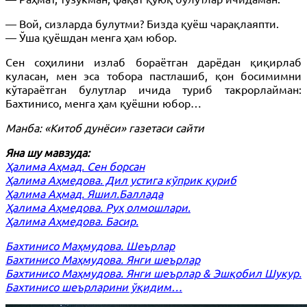
— Вой, сизларда булутми? Бизда қуёш чарақлаяпти.
— Ўша қуёшдан менга ҳам юбор.
Сен соҳилини излаб бораётган дарёдан қиқирлаб
куласан, мен эса тобора пастлашиб, қон босимимни
кўтараётган булутлар ичида туриб такрорлайман:
Бахтинисо, менга ҳам қуёшни юбор…
Манба: «Китоб дунёси» газетаси сайти
Яна шу мавзуда:
Ҳалима Аҳмад. Сен борсан
Ҳалима Аҳмедова. Дил устига кўприк қуриб
Ҳалима Аҳмад. Яшил.Баллада
Ҳалима Аҳмедова. Руҳ олмошлари.
Ҳалима Аҳмедова. Басир.
Бахтинисо Маҳмудова. Шеърлар
Бахтинисо Маҳмудова. Янги шеърлар
Бахтинисо Маҳмудова. Янги шеърлар & Эшқобил Шукур.
Бахтинисо шеърларини ўқидим…