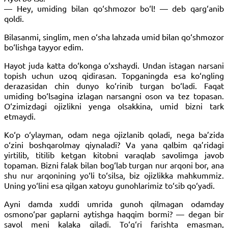
— Hey, umiding bilan qo‘shmozor bo‘l! — deb qarg‘anib
qoldi.
Bilasanmi, singlim, men o‘sha lahzada umid bilan qo‘shmozor
bo‘lishga tayyor edim.
Hayot juda katta do‘konga o‘xshaydi. Undan istagan narsani
topish uchun uzoq qidirasan. Topganingda esa ko‘ngling
derazasidan chin dunyo ko‘rinib turgan bo‘ladi. Faqat
umiding bo‘lsagina izlagan narsangni oson va tez topasan.
O‘zimizdagi ojizlikni yenga olsakkina, umid bizni tark
etmaydi.
Ko‘p o‘ylayman, odam nega ojizlanib qoladi, nega ba’zida
o‘zini boshqarolmay qiynaladi? Va yana qalbim qa’ridagi
yirtilib, titilib ketgan kitobni varaqlab savolimga javob
topaman. Bizni falak bilan bog‘lab turgan nur arqoni bor, ana
shu nur arqonining yo‘li to‘silsa, biz ojizlikka mahkummiz.
Uning yo‘lini esa qilgan xatoyu gunohlarimiz to‘sib qo‘yadi.
Ayni damda xuddi umrida gunoh qilmagan odamday
osmono‘par gaplarni aytishga haqqim bormi? — degan bir
savol meni kalaka qiladi. To‘g‘ri farishta emasman,