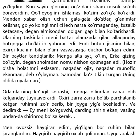
Qachonlardir tuzalmas dardga
yo‘liqdim. Kun sayin g‘orning og‘zidagi sham misoli so‘nib
boraverdim. Qo‘l-oyog‘im ishlamas, ko‘zim zo‘rg‘a ko‘rardi.
Mendan xabar olish uchun gala-gala do‘stlar, g‘animlar
kelishar, go‘yo ko‘nglimni «Hech narsa ko‘rmaganday, tuzalib
ketasan», degan almisoqdan qolgan gap bilan ko‘tarishardi.
Ularning taskinlari meni battar alamzada qilar, allaqanday
botqoqqa cho‘ktirib yuborar edi. Endi butun jismim bilan,
oxirgi kuchim bilan o‘lim vasvasasiga duchor bo‘lgan edim.
Bir paytlar tantiqlanib: Menga alla ayt, o‘lim, Erka qizing
bo‘loyin, degan shoiradan nomu nishon qolmagan edi. (Hozir
o‘sha holatimni eslasam, naqadar ojiz, naqadar munofiq
ekanman, deb o‘ylayman. Samodan ko‘z tikib turgan Uning
oldida uyalaman.)
Odamlarning ko‘ngil so‘rashi, menga o‘limdan xabar olib
kelganday tuyulaverardi. Oxiri zarra-zarra bo‘lib parchalanib
ketgan ruhimni zo‘r berib, bir joyga yig‘a boshladim. Va
dedimki: — Ey meni ko‘rguvchi, darding shirin ekan, vasling
undan-da shirinroq bo‘lsa kerak…
Men ovozsiz hayqirar edim, yig‘ilgan bor ruhim bilan
jaranglardim. Hayqirib-hayqirib uxlab qolibman. Uyqu aralash