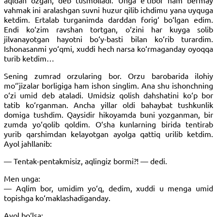
aqldan ozgan, deb tusmolladi. Unga e’tibor ham bermay
vahmak ini aralashgan suvni huzur qilib ichdimu yana uyquga
ketdim. Ertalab turganimda darddan forig‘ bo‘lgan edim.
Endi ko‘zim ravshan tortgan, o‘zini har kuyga solib
jilvanayotgan hayotni bo‘y-basti bilan ko‘rib turardim.
Ishonasanmi yo‘qmi, xuddi hech narsa ko‘rmaganday oyoqqa
turib ketdim…
Sening zumrad orzularing bor. Orzu barobarida ilohiy
mo‘’jizalar borligiga ham ishon singlim. Ana shu ishonchning
o‘zi umid deb ataladi. Umidsiz qolish dahshatini ko‘p bor
tatib ko‘rganman. Ancha yillar oldi bahaybat tushkunlik
domiga tushdim. Qaysidir hikoyamda buni yozganman, bir
zumda yo‘qolib qoldim. O‘sha kunlarning birida tentirab
yurib qarshimdan kelayotgan ayolga qattiq urilib ketdim.
Ayol jahllanib:
— Tentak-pentakmisiz, aqlingiz bormi?! — dedi.
Men unga:
— Aqlim bor, umidim yo‘q, dedim, xuddi u menga umid
topishga ko‘maklashadiganday.
Ayol bo‘lsa: