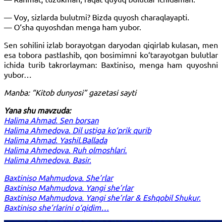
— Voy, sizlarda bulutmi? Bizda quyosh charaqlayapti.
— O‘sha quyoshdan menga ham yubor.
Sen sohilini izlab borayotgan daryodan qiqirlab kulasan, men
esa tobora pastlashib, qon bosimimni ko‘tarayotgan bulutlar
ichida turib takrorlayman: Baxtiniso, menga ham quyoshni
yubor…
Manba: “Kitob dunyosi” gazetasi sayti
Yana shu mavzuda:
Halima Ahmad. Sen borsan
Halima Ahmedova. Dil ustiga ko‘prik qurib
Halima Ahmad. Yashil.Ballada
Halima Ahmedova. Ruh olmoshlari.
Halima Ahmedova. Basir.
Baxtiniso Mahmudova. She’rlar
Baxtiniso Mahmudova. Yangi she’rlar
Baxtiniso Mahmudova. Yangi she’rlar & Eshqobil Shukur.
Baxtiniso she’rlarini o‘qidim…