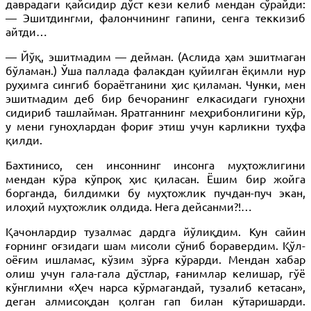
даврадаги қайсидир дўст кези келиб мендан сўрайди:
— Эшитдингми, фалончининг гапини, сенга теккизиб
айтди…
— Йўқ, эшитмадим — дейман. (Аслида ҳам эшитмаган
бўламан.) Ўша паллада фалакдан қуйилган ёқимли нур
руҳимга сингиб бораётганини ҳис қиламан. Чунки, мен
эшитмадим деб бир бечоранинг елкасидаги гуноҳни
сидириб ташлайман. Яратганнинг меҳрибонлигини кўр,
у мени гуноҳлардан фориғ этиш учун карликни туҳфа
қилди.
Бахтинисо, сен инсоннинг инсонга муҳтожлигини
мендан кўра кўпроқ ҳис қиласан. Ёшим бир жойга
борганда, билдимки бу муҳтожлик пучдан-пуч экан,
илоҳий муҳтожлик олдида. Нега дейсанми?!…
Қачонлардир тузалмас дардга йўлиқдим. Кун сайин
ғорнинг оғзидаги шам мисоли сўниб боравердим. Қўл-
оёғим ишламас, кўзим зўрға кўрарди. Мендан хабар
олиш учун гала-гала дўстлар, ғанимлар келишар, гўё
кўнглимни «Ҳеч нарса кўрмагандай, тузалиб кетасан»,
деган алмисоқдан қолган гап билан кўтаришарди.