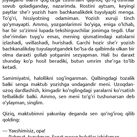
sovub qoladiganday, nazarimda. Rostini aytsam, keyingi
paytlar she’r yozish ham bachkanalikdek tuyulyapti menga.
To‘g‘ri, hissiyotning odamiman. Yozish xuruji tinch
qo‘ymayapti. Ammo, yozganlarimni bo‘yiga, eniga o‘lchab,
har bir so‘zimni lupada tekshirguvchilar jonimga tegdi. Ular
she’rimdan tuyg‘u emas, mening qismatimdagi xatolarni
izlashadi, uvillashadi, hurishadi. Garchi hozir she’r yozish
bachkanalikday tuyulayotgandek bo‘lsa-da qalbimda ulkan bir
olma daraxti gullab yotganini sezyapman. Hali bu daraxt
shunday ko‘p hosil beradiki, butun umrim she’rga to‘lib
ketadi.
Samimiyatni, halollikni sog‘inganman. Qalbingdagi tozalik
balki senga maktub yozishga undagandir meni. Uzoqdan-
uzoq dardlashish, kimgadir ko‘nglingdagi yaralarni ko‘rsatish
telbalikdir balki. Ammo, sen meni to‘g‘ri tushunarsan deb
o‘ylayman, singlim.
Qiziq, maktubimni yakunlay deganda sen qo‘ng‘iroq qilib
qolding:
— Yaxshimisiz, opa!
— Rahmat, tuzukman, faqat quyuq bulutlar ichidaman.