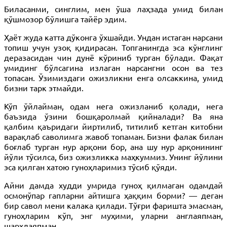
Биласанми, синглим, мен ўша лаҳзада умид билан
қўшмозор бўлишга тайёр эдим.
Ҳаёт жуда катта дўконга ўхшайди. Ундан истаган нарсани
топиш учун узоқ қидирасан. Топганингда эса кўнглинг
деразасидан чин дунё кўриниб турган бўлади. Фақат
умидинг бўлсагина излаган нарсангни осон ва тез
топасан. Ўзимиздаги ожизликни енга олсаккина, умид
бизни тарк этмайди.
Кўп ўйлайман, одам нега ожизланиб қолади, нега
баъзида ўзини бошқаролмай қийналади? Ва яна
қалбим қаъридаги йиртилиб, титилиб кетган китобни
варақлаб саволимга жавоб топаман. Бизни фалак билан
боғлаб турган нур арқони бор, ана шу нур арқонининг
йўли тўсилса, биз ожизликка маҳкуммиз. Унинг йўлини
эса қилган хатою гуноҳларимиз тўсиб қўяди.
Айни дамда худди умрида гуноҳ қилмаган одамдай
осмонўпар гапларни айтишга ҳаққим борми? — деган
бир савол мени калака қилади. Тўғри фаришта эмасман,
гуноҳларим кўп, энг муҳими, уларни англаяпман,
шарҳлаяпман.