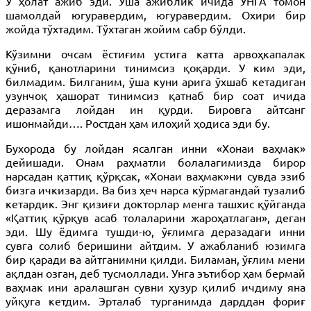
У ҳолат ажиб эди. Ўша ажиблик ичида УНГА томон
шамолдай югуравердим, югуравердим. Охири бир
жойда тўхтадим. Тўхтаган жойим сабр бўлди.
Кўзимни очсам ёстиғим устига катта арвоҳкапалак
қўниб, қанотларини тинимсиз қоқарди. У ким эди,
билмадим. Билганим, ўша куни арига ўхшаб кетадиган
узунчоқ ҳашорат тинимсиз қатнаб бир соат ичида
деразамга лойдан ин қурди. Бировга айтсанг
ишонмайди…. Ростдан ҳам илоҳий ҳодиса эди бу.
Бухорода бу лойдан ясалган инни «Хонаи ваҳмак»
дейишади. Онам раҳматли болалагимизда бирор
нарсадан қаттиқ қўрқсак, «Хонаи ваҳмак»ни сувда эзиб
бизга ичкизарди. Ва биз ҳеч нарса кўрмагандай тузалиб
кетардик. Энг қизиғи докторлар менга ташхис қўйганда
«Қаттиқ қўрқув асаб толаларини жароҳатлаган», деган
эди. Шу ёдимга тушди-ю, ўғлимга деразадаги инни
сувга солиб беришини айтдим. У ажабланиб юзимга
бир қаради ва айтганимни қилди. Биламан, ўғлим мени
ақлдан озган, деб тусмоллади. Унга эътибор ҳам бермай
ваҳмак ини аралашган сувни ҳузур қилиб ичдиму яна
уйқуга кетдим. Эрталаб турганимда дарддан фориғ