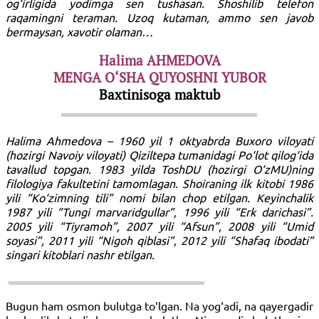
og‘irligida yodimga sen tushasan. Shoshilib telefon
raqamingni teraman. Uzoq kutaman, ammo sen javob
bermaysan, xavotir olaman…
Halima AHMЕDOVA
MENGA O‘SHA QUYOSHNI YUBOR
Baxtinisoga maktub
Halima Ahmedova – 1960 yil 1 oktyabrda Buxoro viloyati
(hozirgi Navoiy viloyati) Qiziltepa tumanidagi Po‘lot qilog‘ida
tavallud topgan. 1983 yilda ToshDU (hozirgi O‘zMU)ning
filologiya fakultetini tamomlagan. Shoiraning ilk kitobi 1986
yili “Ko‘zimning tili” nomi bilan chop etilgan. Keyinchalik
1987 yili “Tungi marvaridgullar”, 1996 yili “Erk darichasi”.
2005 yili “Tiyramoh”, 2007 yili “Afsun”, 2008 yili “Umid
soyasi”, 2011 yili “Nigoh qiblasi”, 2012 yili “Shafaq ibodati”
singari kitoblari nashr etilgan.
Bugun ham osmon bulutga to‘lgan. Na yog‘adi, na qayergadir