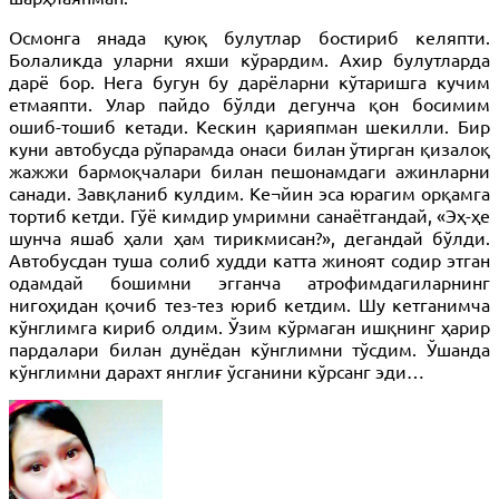
Осмонга янада қуюқ булутлар бостириб келяпти.
Болаликда уларни яхши кўрардим. Ахир булутларда
дарё бор. Нега бугун бу дарёларни кўтаришга кучим
етмаяпти. Улар пайдо бўлди дегунча қон босимим
ошиб-тошиб кетади. Кескин қарияпман шекилли. Бир
куни автобусда рўпарамда онаси билан ўтирган қизалоқ
жажжи бармоқчалари билан пешонамдаги ажинларни
санади. Завқланиб кулдим. Ке¬йин эса юрагим орқамга
тортиб кетди. Гўё кимдир умримни санаётгандай, «Эҳ-ҳе
шунча яшаб ҳали ҳам тирикмисан?», дегандай бўлди.
Автобусдан туша солиб худди катта жиноят содир этган
одамдай бошимни эгганча атрофимдагиларнинг
нигоҳидан қочиб тез-тез юриб кетдим. Шу кетганимча
кўнглимга кириб олдим. Ўзим кўрмаган ишқнинг ҳарир
пардалари билан дунёдан кўнглимни тўсдим. Ўшанда
кўнглимни дарахт янглиғ ўсганини кўрсанг эди…