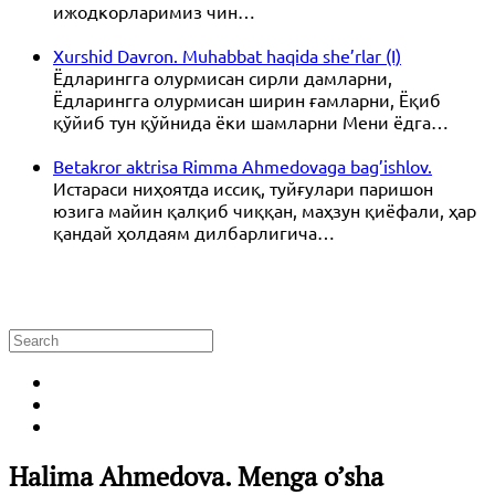
ижодкорларимиз чин…
Xurshid Davron. Muhabbat haqida she’rlar (I)
Ёдларингга олурмисан сирли дамларни,
Ёдларингга олурмисан ширин ғамларни, Ёқиб
қўйиб тун қўйнида ёки шамларни Мени ёдга…
Betakror aktrisa Rimma Ahmedovaga bag’ishlov.
Истараси ниҳоятда иссиқ, туйғулари паришон
юзига майин қалқиб чиққан, маҳзун қиёфали, ҳар
қандай ҳолдаям дилбарлигича…
Halima Ahmedova. Menga o’sha