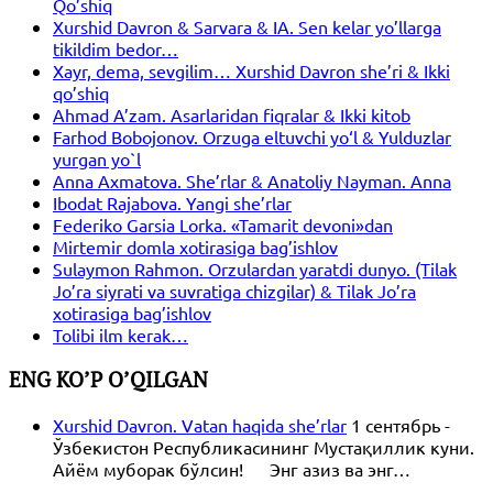
Qo’shiq
Xurshid Davron & Sarvara & IA. Sen kelar yo’llarga
tikildim bedor…
Xayr, dema, sevgilim… Xurshid Davron she’ri & Ikki
qo’shiq
Ahmad A’zam. Asarlaridan fiqralar & Ikki kitob
Farhod Bobojonov. Orzuga eltuvchi yo‘l & Yulduzlar
yurgan yo`l
Anna Axmatova. She’rlar & Anatoliy Nayman. Anna
Ibodat Rajabova. Yangi she’rlar
Federiko Garsia Lorka. «Tamarit devoni»dan
Mirtemir domla xotirasiga bag’ishlov
Sulaymon Rahmon. Orzulardan yaratdi dunyo. (Tilak
Jo’ra siyrati va suvratiga chizgilar) & Tilak Jo’ra
xotirasiga bag’ishlov
Tolibi ilm kerak…
ENG KO’P O’QILGAN
Xurshid Davron. Vatan haqida she’rlar
1 сентябрь -
Ўзбекистон Республикасининг Мустақиллик куни.
Айём муборак бўлсин! Энг азиз ва энг…