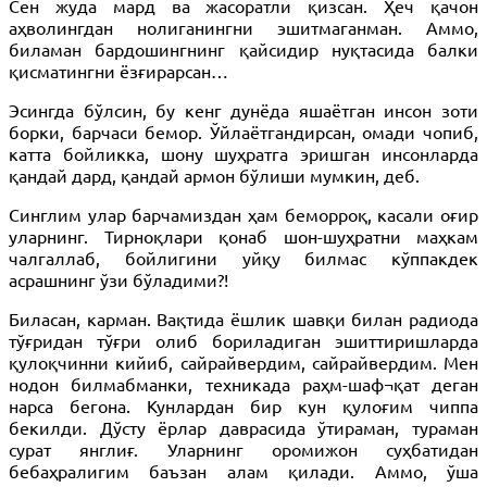
Сен жуда мард ва жасоратли қизсан. Ҳеч қачон
аҳволингдан нолиганингни эшитмаганман. Аммо,
биламан бардошингнинг қайсидир нуқтасида балки
қисматингни ёзғирарсан…
Эсингда бўлсин, бу кенг дунёда яшаётган инсон зоти
борки, барчаси бемор. Ўйлаётгандирсан, омади чопиб,
катта бойликка, шону шуҳратга эришган инсонларда
қандай дард, қандай армон бўлиши мумкин, деб.
Синглим улар барчамиздан ҳам беморроқ, касали оғир
уларнинг. Тирноқлари қонаб шон-шуҳратни маҳкам
чалгаллаб, бойлигини уйқу билмас кўппакдек
асрашнинг ўзи бўладими?!
Биласан, карман. Вақтида ёшлик шавқи билан радиода
тўғридан тўғри олиб бориладиган эшиттиришларда
қулоқчинни кийиб, сайрайвердим, сайрайвердим. Мен
нодон билмабманки, техникада раҳм-шаф¬қат деган
нарса бегона. Кунлардан бир кун қулоғим чиппа
бекилди. Дўсту ёрлар даврасида ўтираман, тураман
сурат янглиғ. Уларнинг оромижон суҳбатидан
бебаҳралигим баъзан алам қилади. Аммо, ўша