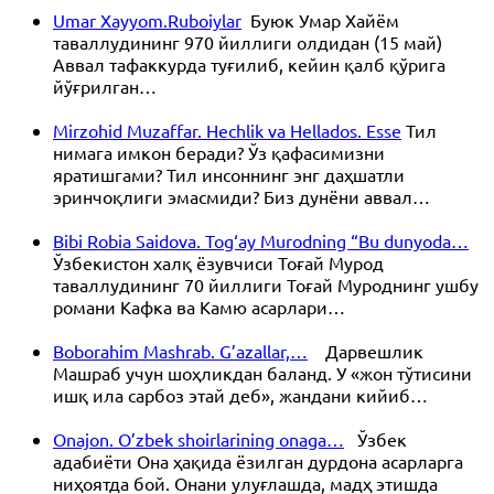
Umar Xayyom.Ruboiylar
Буюк Умар Хайём
таваллудининг 970 йиллиги олдидан (15 май)
Аввал тафаккурда туғилиб, кейин қалб қўрига
йўғрилган…
Mirzohid Muzaffar. Hechlik va Hellados. Esse
Тил
нимага имкон беради? Ўз қафасимизни
яратишгами? Тил инсоннинг энг даҳшатли
эринчоқлиги эмасмиди? Биз дунёни аввал…
Bibi Robia Saidova. Tog‘ay Murodning “Bu dunyoda…
Ўзбекистон халқ ёзувчиси Тоғай Мурод
таваллудининг 70 йиллиги Тоғай Муроднинг ушбу
романи Кафка ва Камю асарлари…
Boborahim Mashrab. G’azallar,…
Дарвешлик
Машраб учун шоҳликдан баланд. У «жон тўтисини
ишқ ила сарбоз этай деб», жандани кийиб…
Onajon. O’zbek shoirlarining onaga…
Ўзбек
адабиёти Она ҳақида ёзилган дурдона асарларга
ниҳоятда бой. Онани улуғлашда, мадҳ этишда