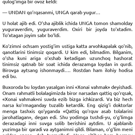
qulog‘imga bir ovoz keldi:
— UNDAN qo‘rqasanmi, UNGA qarab yugur…
U holat ajib edi. O‘sha ajiblik ichida UNGA tomon shamolday
yuguraverdim, yuguraverdim. Oxiri bir joyda to‘xtadim.
To‘xtagan joyim sabr bo‘ldi.
Ko‘zimni ochsam yostig‘im ustiga katta arvohkapalak qo‘nib,
qanotlarini tinimsiz qoqardi. U kim edi, bilmadim. Bilganim,
o‘sha kuni ariga o‘xshab ketadigan uzunchoq hashorat
tinimsiz qatnab bir soat ichida derazamga loydan in qurdi.
Birovga aytsang ishonmaydi…. Rostdan ham ilohiy hodisa
edi bu.
Buxoroda bu loydan yasalgan inni «Xonai vahmak» deyishadi.
Onam rahmatli bolalagimizda biror narsadan qattiq qo‘rqsak,
«Xonai vahmak»ni suvda ezib bizga ichkizardi. Va biz hech
narsa ko‘rmaganday tuzalib ketardik. Eng qizig‘i doktorlar
menga tashxis qo‘yganda «Qattiq qo‘rquv asab tolalarini
jarohatlagan», degan edi. Shu yodimga tushdi-yu, o‘g‘limga
derazadagi inni suvga solib berishini aytdim. U ajablanib
yuzimga bir qaradi va aytganimni qildi. Bilaman, o‘g‘lim meni