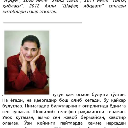
қибласи”, 2012 йили “Шафақ ибодати” сингари
китоблари нашр этилган.
Бугун ҳам осмон булутга тўлган.
На ёғади, на қаергадир бош олиб кетади, бу қайсар
булутлар. Нимагадир булутларнинг оғирлигида ёдимга
сен тушасан. Шошилиб телефон рақамингни тераман.
Узоқ кутаман, аммо сен жавоб бермайсан, хавотир
оламан. Ўзи кейинги пайтларда ҳамма нарсадан