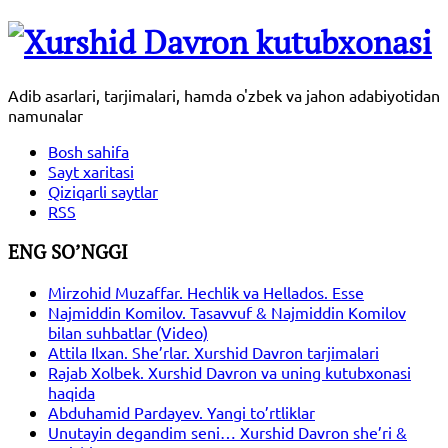
Adib asarlari, tarjimalari, hamda o'zbek va jahon adabiyotidan
namunalar
Bosh sahifa
Sayt xaritasi
Qiziqarli saytlar
RSS
ENG SO’NGGI
Mirzohid Muzaffar. Hechlik va Hellados. Esse
Najmiddin Komilov. Tasavvuf & Najmiddin Komilov
bilan suhbatlar (Video)
Attila Ilxan. She’rlar. Xurshid Davron tarjimalari
Rajab Xolbek. Xurshid Davron va uning kutubxonasi
haqida
Abduhamid Pardayev. Yangi to’rtliklar
Unutayin degandim seni… Xurshid Davron she’ri &