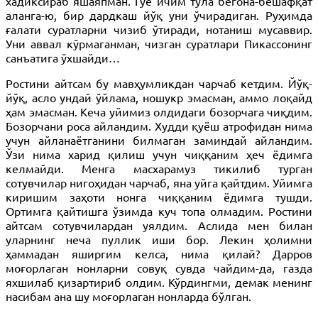
хадиксираб яшаяпман. Гўё ичим тўла бегона-бешафқат
аланга-ю, бир дардкаш йўқ уни ўчирадиган. Руҳимда
ғалати суратларни чизиб ўтиради, нотаниш мусаввир.
Уни аввал кўрмаганман, чизган суратлари Пикассонинг
санъатига ўхшайди…
Ростини айтсам бу мавҳумликдан чарчаб кетдим. Йўқ-
йўқ, асло ундай ўйлама, ношукр эмасман, аммо лоқайд
ҳам эмасман. Кеча уйимиз олдидаги бозорчага чиқдим.
Бозорчани роса айландим. Худди қуёш атрофидан нима
учун айланаётганини билмаган заминдай айландим.
Ўзи нима харид қилиш учун чиққаним ҳеч ёдимга
келмайди. Менга масхарамуз тикилиб турган
сотувчилар нигоҳидан чарчаб, яна уйга қайтдим. Уйимга
киришим заҳоти нонга чиққаним ёдимга тушди.
Ортимга қайтишга ўзимда куч топа олмадим. Ростини
айтсам сотувчилардан уялдим. Аслида мен билан
уларнинг неча пуллик иши бор. Лекин ҳолимни
ҳаммадан яширгим келса, нима қилай? Дарров
моғорлаган нонларни совуқ сувда чайдим-да, газда
яхшилаб қизартириб олдим. Кўрдингми, демак менинг
насибам ана шу моғорлаган нонларда бўлган.