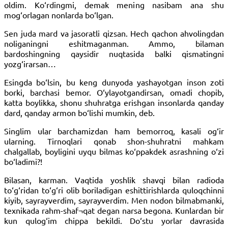
oldim. Ko‘rdingmi, demak mening nasibam ana shu
mog‘orlagan nonlarda bo‘lgan.
Sen juda mard va jasoratli qizsan. Hech qachon ahvolingdan
noliganingni eshitmaganman. Ammo, bilaman
bardoshingning qaysidir nuqtasida balki qismatingni
yozg‘irarsan…
Esingda bo‘lsin, bu keng dunyoda yashayotgan inson zoti
borki, barchasi bemor. O‘ylayotgandirsan, omadi chopib,
katta boylikka, shonu shuhratga erishgan insonlarda qanday
dard, qanday armon bo‘lishi mumkin, deb.
Singlim ular barchamizdan ham bemorroq, kasali og‘ir
ularning. Tirnoqlari qonab shon-shuhratni mahkam
chalgallab, boyligini uyqu bilmas ko‘ppakdek asrashning o‘zi
bo‘ladimi?!
Bilasan, karman. Vaqtida yoshlik shavqi bilan radioda
to‘g‘ridan to‘g‘ri olib boriladigan eshittirishlarda quloqchinni
kiyib, sayrayverdim, sayrayverdim. Men nodon bilmabmanki,
texnikada rahm-shaf¬qat degan narsa begona. Kunlardan bir
kun qulog‘im chippa bekildi. Do‘stu yorlar davrasida