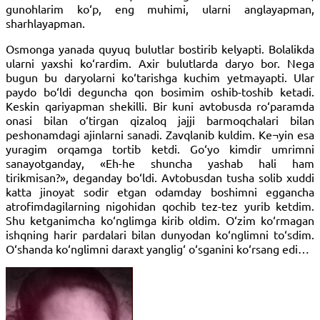
gunohlarim ko‘p, eng muhimi, ularni anglayapman,
sharhlayapman.
Osmonga yanada quyuq bulutlar bostirib kelyapti. Bolalikda
ularni yaxshi ko‘rardim. Axir bulutlarda daryo bor. Nega
bugun bu daryolarni ko‘tarishga kuchim yetmayapti. Ular
paydo bo‘ldi deguncha qon bosimim oshib-toshib ketadi.
Keskin qariyapman shekilli. Bir kuni avtobusda ro‘paramda
onasi bilan o‘tirgan qizaloq jajji barmoqchalari bilan
peshonamdagi ajinlarni sanadi. Zavqlanib kuldim. Ke¬yin esa
yuragim orqamga tortib ketdi. Go‘yo kimdir umrimni
sanayotganday, «Eh-he shuncha yashab hali ham
tirikmisan?», deganday bo‘ldi. Avtobusdan tusha solib xuddi
katta jinoyat sodir etgan odamday boshimni eggancha
atrofimdagilarning nigohidan qochib tez-tez yurib ketdim.
Shu ketganimcha ko‘nglimga kirib oldim. O‘zim ko‘rmagan
ishqning harir pardalari bilan dunyodan ko‘nglimni to‘sdim.
O‘shanda ko‘nglimni daraxt yanglig‘ o‘sganini ko‘rsang edi…