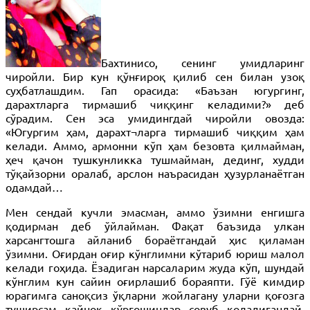
Бахтинисо, сенинг умидларинг
чиройли. Бир кун қўнғироқ қилиб сен билан узоқ
суҳбатлашдим. Гап орасида: «Баъзан югургинг,
дарахтларга тирмашиб чиққинг келадими?» деб
сўрадим. Сен эса умидингдай чиройли овозда:
«Югургим ҳам, дарахт¬ларга тирмашиб чиққим ҳам
келади. Аммо, армонни кўп ҳам безовта қилмайман,
ҳеч қачон тушкунликка тушмайман, дединг, худди
тўқайзорни оралаб, арслон наърасидан ҳузурланаётган
одамдай…
Мен сендай кучли эмасман, аммо ўзимни енгишга
қодирман деб ўйлайман. Фақат баъзида улкан
харсангтошга айланиб бораётгандай ҳис қиламан
ўзимни. Оғирдан оғир кўнглимни кўтариб юриш малол
келади гоҳида. Ёзадиган нарсаларим жуда кўп, шундай
кўнглим кун сайин оғирлашиб бораяпти. Гўё кимдир
юрагимга саноқсиз ўқларни жойлагану уларни қоғозга
туширсам қайноқ қўрғошинлар совуб қоладигандай,