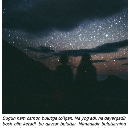
Bugun ham osmon bulutga to‘lgan. Na yog‘adi, na qayergadir
bosh olib ketadi, bu qaysar bulutlar. Nimagadir bulutlarning