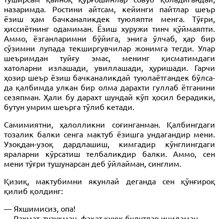
назаримда. Ростини айтсам, кейинги пайтлар шеър
ёзиш ҳам бачканаликдек туюляпти менга. Тўғри,
ҳиссиётнинг одамиман. Ёзиш хуружи тинч қўймаяпти.
Аммо, ёзганларимни бўйига, энига ўлчаб, ҳар бир
сўзимни лупада текширгувчилар жонимга тегди. Улар
шеъримдан туйғу эмас, менинг қисматимдаги
хатоларни излашади, увиллашади, ҳуришади. Гарчи
ҳозир шеър ёзиш бачканаликдай туюлаётгандек бўлса-
да қалбимда улкан бир олма дарахти гуллаб ётганини
сезяпман. Ҳали бу дарахт шундай кўп ҳосил берадики,
бутун умрим шеърга тўлиб кетади.
Самимиятни, ҳалолликни соғинганман. Қалбингдаги
тозалик балки сенга мактуб ёзишга ундагандир мени.
Узоқдан-узоқ дардлашиш, кимгадир кўнглингдаги
яраларни кўрсатиш телбаликдир балки. Аммо, сен
мени тўғри тушунарсан деб ўйлайман, синглим.
Қизиқ, мактубимни якунлай деганда сен қўнғироқ
қилиб қолдинг:
— Яхшимисиз, опа!
— Раҳмат, тузукман, фақат қуюқ булутлар ичидаман.