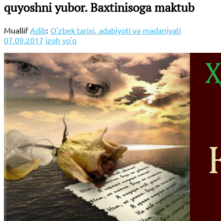
quyoshni yubor. Baxtinisoga maktub
Muallif
Adib
:
O'zbek tarixi, adabiyoti va madaniyati
07.09.2017
izoh yo'q