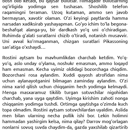
bosh olib ketadi, bu qaysar bulutlar. Nimagadir bulutlarning
og‘irligida yodimga sen tushasan. Shoshilib telefon
raqamingni teraman. Uzoq kutaman, ammo sen javob
bermaysan, xavotir olaman. O‘zi keyingi paytlarda hamma
narsadan xadiksirab yashayapman. Go‘yo ichim to‘la begona-
beshafqat alanga-yu, bir dardkash yo‘q uni o‘chiradigan.
Ruhimda g‘alati suratlarni chizib o‘tiradi, notanish musavvir.
Uni avval ko‘rmaganman, chizgan suratlari Pikassoning
san’atiga o‘xshaydi…
Rostini aytsam bu mavhumlikdan charchab ketdim. Yo‘q-
yo‘q, aslo unday o‘ylama, noshukr emasman, ammo loqayd
ham emasman. Kecha uyimiz oldidagi bozorchaga chiqdim.
Bozorchani rosa aylandim. Xuddi quyosh atrofidan nima
uchun aylanayotganini bilmagan zaminday aylandim. O‘zi
nima xarid qilish uchun chiqqanim hech yodimga kelmaydi.
Menga masxaramuz tikilib turgan sotuvchilar nigohidan
charchab, yana uyga qaytdim. Uyimga kirishim zahoti nonga
chiqqanim yodimga tushdi. Ortimga qaytishga o‘zimda kuch
topa olmadim. Rostini aytsam sotuvchilardan uyaldim. Aslida
men bilan ularning necha pullik ishi bor. Lekin holimni
hammadan yashirgim kelsa, nima qilay? Darrov mog‘orlagan
nonlarni sovuq suvda chaydim-da, gazda yaxshilab qizartirib