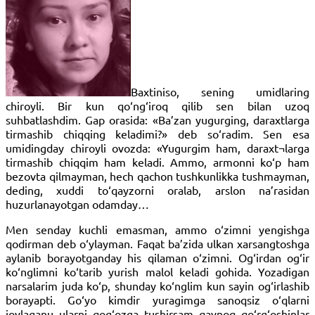
Baxtiniso, sening umidlaring
chiroyli. Bir kun qo‘ng‘iroq qilib sen bilan uzoq
suhbatlashdim. Gap orasida: «Ba’zan yugurging, daraxtlarga
tirmashib chiqqing keladimi?» deb so‘radim. Sen esa
umidingday chiroyli ovozda: «Yugurgim ham, daraxt¬larga
tirmashib chiqqim ham keladi. Ammo, armonni ko‘p ham
bezovta qilmayman, hech qachon tushkunlikka tushmayman,
deding, xuddi to‘qayzorni oralab, arslon na’rasidan
huzurlanayotgan odamday…
Men senday kuchli emasman, ammo o‘zimni yengishga
qodirman deb o‘ylayman. Faqat ba’zida ulkan xarsangtoshga
aylanib borayotganday his qilaman o‘zimni. Og‘irdan og‘ir
ko‘nglimni ko‘tarib yurish malol keladi gohida. Yozadigan
narsalarim juda ko‘p, shunday ko‘nglim kun sayin og‘irlashib
borayapti. Go‘yo kimdir yuragimga sanoqsiz o‘qlarni
joylaganu ularni qog‘ozga tushirsam qaynoq qo‘rg‘oshinlar