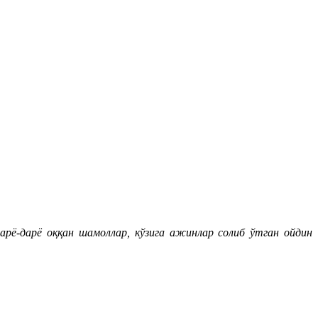
дарё-дарё оққан шамоллар, кўзига ажинлар солиб ўтган ойдин