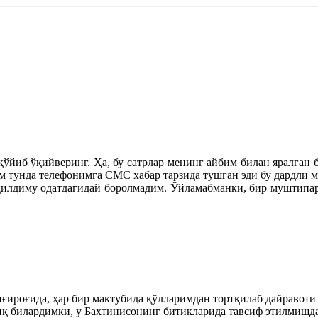
қўйиб ўқийверинг. Ҳа, бу сатрлар менинг айбим билан яралган 
им тунда телефонимга СМС хабар тарзида тушган эди бу дардли
илдиму одатдагидай боролмадим. Ўйламабманки, бир муштипар 
нғироғида, ҳар бир мактубида қўлларимдан тортқилаб дайравоти
иқ билардимки, у Бахтинисонинг битикларида тавсиф этилмишда