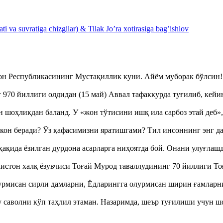
 va suvratiga chizgilar) & Tilak Jo’ra xotirasiga bag’ishlov
тон Республикасининг Мустақиллик куни. Айём муборак бўлси
970 йиллиги олдидан (15 май) Аввал тафаккурда туғилиб, кейи
оҳликдан баланд. У «жон тўтисини ишқ ила сарбоз этай деб
кон беради? Ўз қафасимизни яратишгами? Тил инсоннинг энг д
ақида ёзилган дурдона асарларга ниҳоятда бой. Онани улуғла
истон халқ ёзувчиси Тоғай Мурод таваллудининг 70 йиллиги 
урмисан сирли дамларни, Ёдларингга олурмисан ширин ғамларн
аволни кўп таҳлил этаман. Назаримда, шеър туғилиши учун 