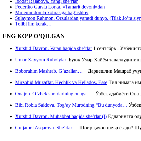
Ibodat Rajabova. Yangi she’rlar
Federiko Garsia Lorka. «Tamarit devoni»dan
Mirtemir domla xotirasiga bag’ishlov
Sulaymon Rahmon. Orzulardan yaratdi dunyo. (Tilak Jo’ra siyrati
Tolibi ilm kerak…
ENG KO’P O’QILGAN
Xurshid Davron. Vatan haqida she’rlar
1 сентябрь - Ўзбекис
Umar Xayyom.Ruboiylar
Буюк Умар Хайём таваллудининг 
Boborahim Mashrab. G’azallar,…
Дарвешлик Машраб учун ш
Mirzohid Muzaffar. Hechlik va Hellados. Esse
Тил нимага им
Onajon. O’zbek shoirlarining onaga…
Ўзбек адабиёти Она ҳ
Bibi Robia Saidova. Tog‘ay Murodning “Bu dunyoda…
Ўзбек
Xurshid Davron. Muhabbat haqida she’rlar (I)
Ёдларингга ол
Guljamol Asqarova. She’rlar.
Шоир қачон шеър ёзади? Шу с