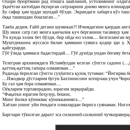
Охири буюртмани рад этишга шайланиб, устозимнинг олдига
ўқиётган китобдан ёқтирган сатрларини доимо менга илинарди
Бу сафар ҳам худди шундай бўлди. Экрандаги хабарга кўз таш
ёққа ташишдан бошлаган…”
Тавба дедим. Ғайб дегани шумикан?! Ичимдагини қаердан англ
Шу икки сатр гап менга қанчалик куч берганини тасаввур ҳам
Ўн кунда эллик бет бўлди, бир ойда юз эллик… Белгиланган м
Муштдеккина жуссаси билан ҳаммани суяшга қодир эди у. Ҳ
қайғурарди.
Гўё ўзида ҳаммаси бадастирдай… Гўё дунёда ундан беғаму бе
Телеграм архивимдаги Истамбулдан келган сўнгги садони (
қаттиқ-қаттиқ гапира олмаяпман…”
Радиода берилган сўнгги суҳбатига қулоқ тутаман: “Йигирма 
…Ижодкор дўстларим бугун Бахтинисони хотирлаш учун Чиро
Бу гал ҳам бора олмаяпман…
Оёқларим тортаверадию, юрагим зирқирайди.
“Фақатки юрагим беҳузур, бешон,
Минг йилки кўникмас кўникканимга…”
Хаёлан унинг уйи ёнидаги олмалардан бирига суянаман. Ниго
Барглари тўкилган дарахт эса силкиниб-силкиниб чучкиравер