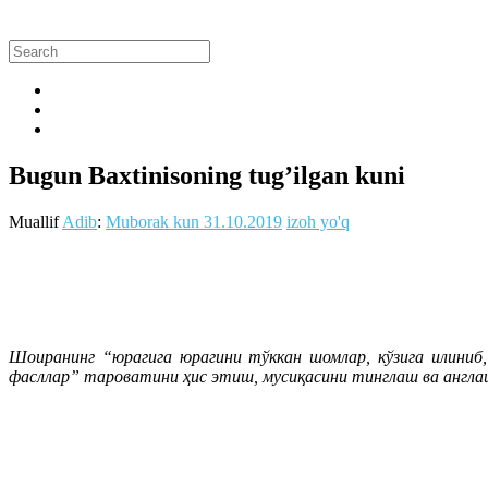
Bugun Baxtinisoning tug’ilgan kuni
Muallif
Adib
:
Muborak kun
31.10.2019
izoh yo'q
Шоиранинг “юрагига юрагини тўккан шомлар, кўзига илиниб, 
фасллар” тароватини ҳис этиш, мусиқасини тинглаш ва англаш