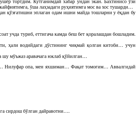
шёр тортдим. Кутганимдай хабар ундан экан. Бахтинисо ўзи
 кайфиятимга, ўша лаҳзадаги руҳиятимга мос ва хос тушарди…
ан қўзғатишни эплаган одам ишни майда тошларни у ёқдан бу
оат учда туриб, еттигача камда беш бет қоралашдан бошладим.
кти, ҳали водийдаги дўстининг чиқмай қолган китоби… учун
а шу мўъжаз аравачага юклаб қўйилган…
ака… Нилуфар опа, мен яхшиман… Фақат томоғим… Аввалгидай
ига сирдош бўлган дайравотни….