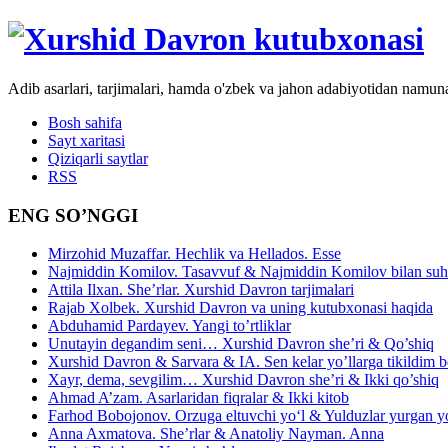
Adib asarlari, tarjimalari, hamda o'zbek va jahon adabiyotidan namun
Bosh sahifa
Sayt xaritasi
Qiziqarli saytlar
RSS
ENG SO’NGGI
Mirzohid Muzaffar. Hechlik va Hellados. Esse
Najmiddin Komilov. Tasavvuf & Najmiddin Komilov bilan suhb
Attila Ilxan. She’rlar. Xurshid Davron tarjimalari
Rajab Xolbek. Xurshid Davron va uning kutubxonasi haqida
Abduhamid Pardayev. Yangi to’rtliklar
Unutayin degandim seni… Xurshid Davron she’ri & Qo’shiq
Xurshid Davron & Sarvara & IA. Sen kelar yo’llarga tikildim
Xayr, dema, sevgilim… Xurshid Davron she’ri & Ikki qo’shiq
Ahmad A’zam. Asarlaridan fiqralar & Ikki kitob
Farhod Bobojonov. Orzuga eltuvchi yo‘l & Yulduzlar yurgan y
Anna Axmatova. She’rlar & Anatoliy Nayman. Anna