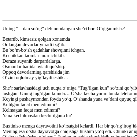
Uning “…dan so‘ng” deb nomlangan she’ri bor. O‘qiganmisiz?
Betartib, kimsasiz qolgan xonamda
Oqlangan devorlar yuradi izg‘ib.
Bu bo‘m-bo‘sh qadahlar shovqinni ichgan,
Kechikkan taomlar turar ichikib.
Deraza suyanib darpardalarga,
Osmonlar haqida aytadi qo‘shiq.
Oppoq devorlarning qarshisida jim,
O‘zini oqlolmay yig‘laydi eshik…
She’r sarlavhasidagi uch nuqta o‘rniga “Tug‘ilgan kun” so‘zini qo‘y
tushgan. Uning tug‘ilgan kunida… O‘sha kecha yarim tunda telefoni
Keyingi pushaymondan foyda yo‘q. O‘shanda yana va’dani quyuq qildi
Kutilgan faqat men edimmi?
Kelmagan faqat men edimmi?
Yana kechilmasdan kechirilgan-chi?
Baxtiniso menga dayravotini ko‘rsatgisi kelardi. Har bir qo‘ng‘irog‘id
Mening esa o‘sha dayravotga chiqishga hushim yo‘q edi. Chunki aniq b
O‘sha u “she’rday o‘qigan”, “uning ovozida chuchkirib yuboradigan” 