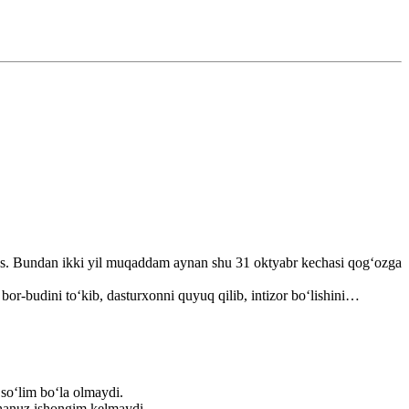
bmas. Bundan ikki yil muqaddam aynan shu 31 oktyabr kechasi qog‘ozga
-budini to‘kib, dasturxonni quyuq qilib, intizor bo‘lishini…
 so‘lim bo‘la olmaydi.
 hanuz ishongim kelmaydi.