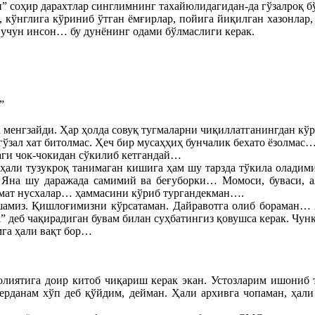
” соҳир дарахтлар синглимнинг тахайюлидагидан-да гўзалроқ б
кўнглига кўриниб ўтган ёмғирлар, пойига йиқилган хазонлар, 
 учун инсон… бу дунёнинг одами бўлмаслиги керак.
”
га менгзайди. Ҳар ҳолда совуқ тугмаларни чиқиллатганингдан к
 гўзал хат битолмас. Ҳеч бир мусаҳҳиҳ бунчалик бехато ёзолма
аги чок-чокидан сўкилиб кетгандай…
ҳали тузукроқ танимаган кишига ҳам шу тарзда тўкила оладим
Яна шу даражада самимий ва беғуборки… Момоси, буваси, ая
иммат нусхалар… ҳаммасини кўриб тургандекман….
ашамиз. Қишлоғимизни кўрсатаман. Дайравотга олиб бораман…
а” деб чақирадиган бувам билан суҳбатингиз қовушса керак. Чу
га ҳали вақт бор…
олиятига доир китоб чиқариш керак экан. Устозларим ишониб
аерданам хўп деб қўйдим, дейман. Ҳали архивга чопаман, ҳ