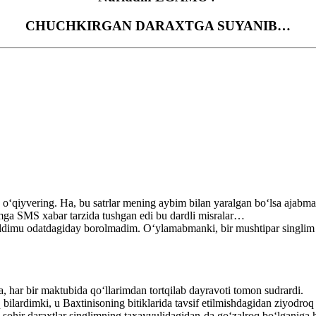
CHUCHKIRGAN DARAXTGA SUYANIB…
ib o‘qiyvering. Ha, bu satrlar mening aybim bilan yaralgan bo‘lsa aja
mga SMS xabar tarzida tushgan edi bu dardli misralar…
mu odatdagiday borolmadim. O‘ylamabmanki, bir mushtipar singlim bor
a, har bir maktubida qo‘llarimdan tortqilab dayravoti tomon sudrardi.
ilardimki, u Baxtinisoning bitiklarida tavsif etilmishdagidan ziyodroq
sohir daraxtlar singlimning taxayyulidagidan-da go‘zalroq bo‘lganiga