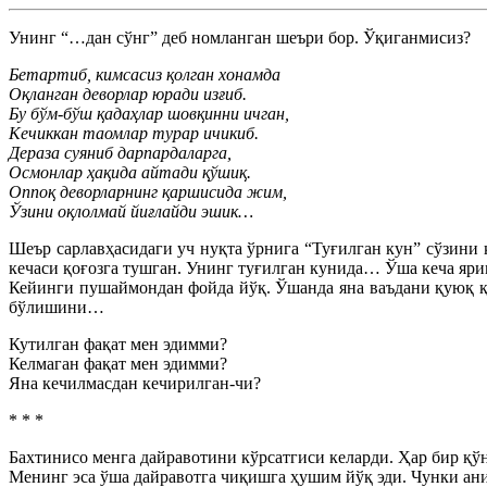
Унинг “…дан сўнг” деб номланган шеъри бор. Ўқиганмисиз?
Бетартиб, кимсасиз қолган хонамда
Оқланган деворлар юради изғиб.
Бу бўм-бўш қадаҳлар шовқинни ичган,
Кечиккан таомлар турар ичикиб.
Дераза суяниб дарпардаларга,
Осмонлар ҳақида айтади қўшиқ.
Оппоқ деворларнинг қаршисида жим,
Ўзини оқлолмай йиғлайди эшик…
Шеър сарлавҳасидаги уч нуқта ўрнига “Туғилган кун” сўзини 
кечаси қоғозга тушган. Унинг туғилган кунида… Ўша кеча яр
Кейинги пушаймондан фойда йўқ. Ўшанда яна ваъдани қуюқ қ
бўлишини…
Кутилган фақат мен эдимми?
Келмаган фақат мен эдимми?
Яна кечилмасдан кечирилган-чи?
* * *
Бахтинисо менга дайравотини кўрсатгиси келарди. Ҳар бир қў
Менинг эса ўша дайравотга чиқишга ҳушим йўқ эди. Чунки ан