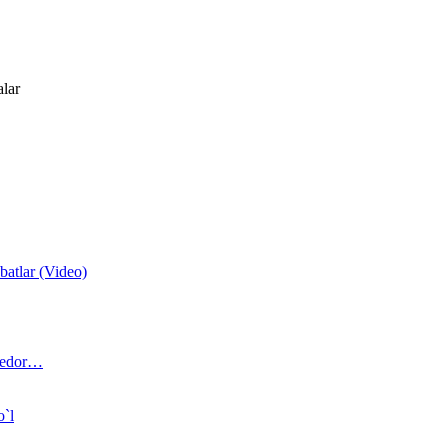
alar
atlar (Video)
 bedor…
o`l