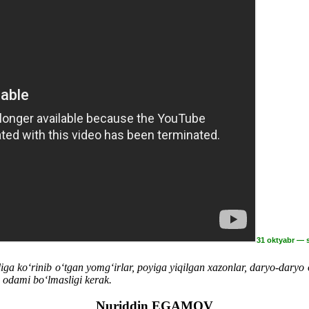
31 oktyabr — 
iga ko‘rinib o‘tgan yomg‘irlar, poyiga yiqilgan xazonlar, daryo-daryo o
 odami bo‘lmasligi kerak.
Nuriddin EGAMOV