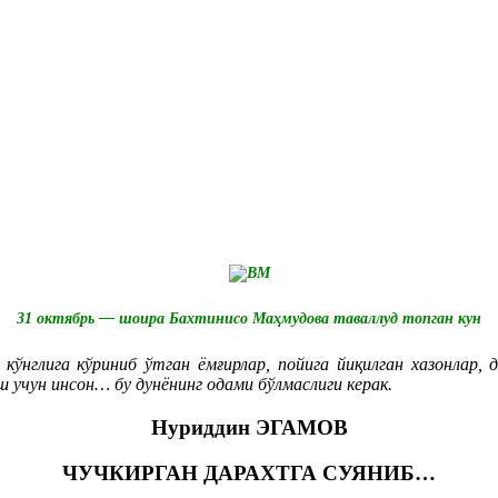
31
октябрь —
шоира
Бахтинисо Маҳмудова таваллуд топган кун
кўнглига кўриниб ўтган ёмғирлар, пойига йиқилган хазонлар, 
 учун инсон… бу дунёнинг одами бўлмаслиги керак.
Нуриддин ЭГАМОВ
ЧУЧКИРГАН ДАРАХТГА СУЯНИБ…