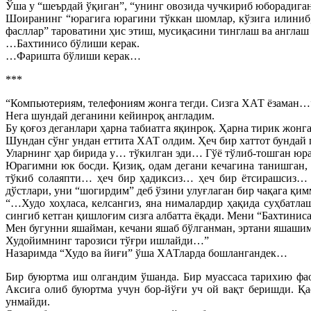
Ўша у “шеърдай ўқиган”, “унинг овозида чучкириб юборадиган
Шоиранинг “юрагига юрагини тўккан шомлар, кўзига илиниб, 
фасллар” тароватини ҳис этиш, мусиқасини тинглаш ва англаш
…Бахтинисо бўлиши керак.
…Фаришта бўлиши керак…
***
“Компьютериям, телефониям жонга тегди. Сизга ХАТ ёзаман…
Нега шундай деганини кейинроқ англадим.
Бу қоғоз деганлари ҳарна табиатга яқинроқ. Ҳарна тирик жон
Шундан сўнг ундан еттита ХАТ олдим. Ҳеч бир хаттот бундай
Уларнинг ҳар бирида у… тўкилган эди… Гўё тўлиб-тошган юр
Юрагимни юк босди. Қизиқ, одам дегани кечагина танишган, 
тўкиб солаяпти… ҳеч бир ҳадиксиз… ҳеч бир ётсирашсиз… 
дўстлари, уни “шогирдим” деб ўзини улуғлаган бир чақага қ
“…Худо хоҳласа, келсангиз, яна нималардир ҳақида суҳбатл
сингиб кетган қишлоғим сизга албатта ёқади. Мени “Бахтинис
Мен бугунни яшайман, кечани яшаб бўлганман, эртани яшашим
Худойимнинг тарозиси тўғри ишлайди…”
Назаримда “Худо ва йиғи” ўша ХАТларда бошлангандек…
Бир буюртма иш олгандим ўшанда. Бир муассаса тарихию фа
Аксига олиб буюртма учун бор-йўғи уч ой вақт беришди. Қ
унмайди.