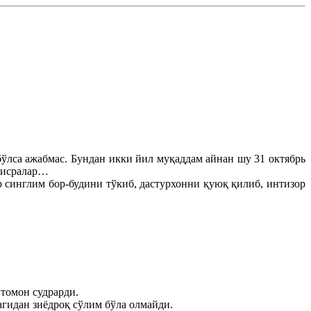
бўлса ажабмас. Бундан икки йил муқаддам айнан шу 31 октябрь
 мисралар…
синглим бор-будини тўкиб, дастурхонни қуюқ қилиб, интизор
 томон судрарди.
гидан зиёдроқ сўлим бўла олмайди.