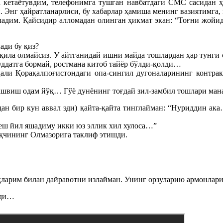
 кетаётувдим, телефонимга тушган навбатдаги СМС сасидан ҳу
. Энг ҳайратланарлиси, бу хабарлар ҳамиша менинг вазиятимга,
ладим. Қайсидир алломадан олинган ҳикмат экан: “Тоғни жо
йид
ади бу қиз?
 қила олмайсиз. У айтганидай ишни майда тошлардан ҳар тунги с
уддатга бормай, ростмана китоб тайёр бўлди-қолди…
али Қорақалпоғистондаги опа-сингил дугоналарининг контра
ташвиш одам йўқ… Гўё дунёнинг тоғдай зил-замбил тошлари ман
…дан бир кун аввал эди) қайта-қайта тинглайман: “Нуриддин 
беш йил яшадиму икки юз эллик хил хулоса…”
қчининг Олмазорига таклиф этишди.
ҳларим билан дайравотни излайман. Унинг орзуларию армонлар
ади…