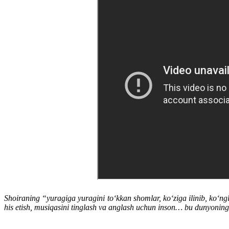
Shoiraning “yuragiga yuragini to‘kkan shomlar, ko‘ziga ilinib, ko‘ngl
his etish, musiqasini tinglash va anglash uchun inson… bu dunyoning