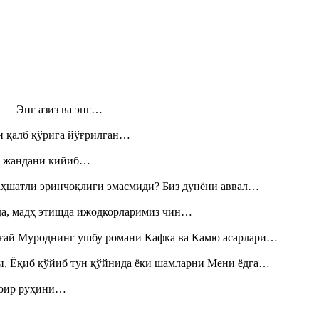
н! Энг азиз ва энг…
н қалб қўрига йўғрилган…
», жандани кийиб…
аҳшатли эринчоқлиги эмасмиди? Биз дунёни аввал…
шда, мадҳ этишда ижодкорларимиз чин…
Тоғай Муроднинг ушбу романи Кафка ва Камю асарлари…
и, Ёқиб қўйиб тун қўйнида ёки шамларни Мени ёдга…
шоир руҳини…