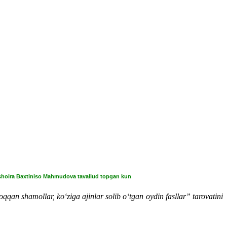
shoira Baxtiniso Mahmudova tavallud topgan kun
qqan shamollar, ko‘ziga ajinlar solib o‘tgan oydin fasllar” tarovatini