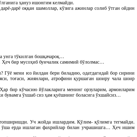
ўлганига ҳануз ишонгим келмайди.
дарё-дарё оққан шамоллар, кўзига ажинлар солиб ўтган ойдин
ўра унга тўкилган бошқачароқ…
с… Ҳеч бир мусоҳиб бунчалик самимий бўлолмас…
и? Гўё мени юз йилдан бери биладию, одатдагидай бор сирини
си, тоғаси, жиянлари, атрофини қуршаган шоиру чала шоир
 Ҳар бир кўчасию йўлакларига менинг орзуларим, армонларим
нки бувамга ўхшаб сиз ҳам қуёшнинг боласига ўхшайсиз…
 топширишди. Уч жойда ишлардим. Қўлим- қўлимга тегмайди.
али ўша ерда ишлаган фахрийлар билан учрашишга… Ҳеч ишим