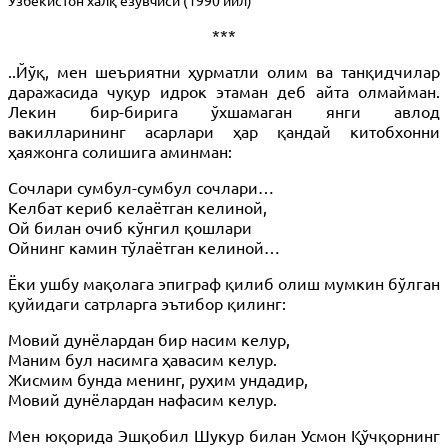
***
..Йўқ, мен шеъриятни ҳурматли олим ва танқидчилар
даражасида чуқур идрок этаман деб айта олмайман.
Лекин бир-бирига ўхшамаган янги авлод
вакилларининг асарлари ҳар қандай китобхонни
ҳаяжонга солишига аминман:
Сочлари сумбул-сумбул сочлари…
Келбат кериб келаётган келиной,
Ой билан очиб кўнгил қошлари
Ойнинг камин тўлаётган келиной…
Ёки ушбу мақолага эпиграф қилиб олиш мумкин бўлган
қуйидаги сатрларга эътибор қилинг:
Мовий дунёлардан бир насим келур,
Маним бул насимга ҳавасим келур.
Жисмим бунда менинг, руҳим ундадир,
Мовий дунёлардан нафасим келур.
Мен юқорида Эшқобил Шукур билан Усмон Қўчқорнинг