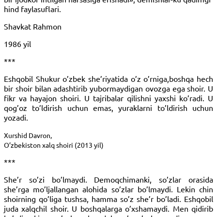
hind faylasuflari.
Shavkat Rahmon
1986 yil
***
Eshqobil Shukur o’zbek she’riyatida o’z o’rniga,boshqa hech
bir shoir bilan adashtirib yubormaydigan ovozga ega shoir. U
fikr va hayajon shoiri. U tajribalar qilishni yaxshi ko’radi. U
qog’oz to’ldirish uchun emas, yuraklarni to’ldirish uchun
yozadi.
Xurshid Davron,
O’zbekiston xalq shoiri (2013 yil)
***
She’r so’zi bo’lmaydi. Demoqchimanki, so’zlar orasida
she’rga mo’ljallangan alohida so’zlar bo’lmaydi. Lekin chin
shoirning qo’liga tushsa, hamma so’z she’r bo’ladi. Eshqobil
juda xalqchil shoir. U boshqalarga o’xshamaydi. Men qidirib