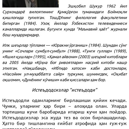
Эшқобил Шукур 1962 йил
Сурхондарё вилоятининг Қумқўрғон туманидаги Боймоқли
қишлоғида туғилган. ТошДУнинг филология факультетини
битирган (1984). Узоқ йиллар Ўзбекистон телевидениеси
каналларида ишлаган. Бугунги кунда “Маънавий ҳаёт” журнали
бош муҳарриридир.
Илк шеърлар тўплами — «Юракни ўрганиш» (1984). Шундан сўнг
унинг «Сочлари сумбул-сумбул» (1988), «Тунги гуллар» (1989),
«Яшил қушлар» (1995), «Ҳамал айвони» (2003) шеърий китоблари
ва 2005 йилда «Кўҳна боғ ривоятлари» насрий китоби нашр
этилган. «Нақшбанд», «Ибтидо хатоси» каби достонлари,
«Насойим ул-муҳаббатга сайр» туркуми, шунингдек, «Оқибат
оқшоми», «Дунёнинг кўчиши» каби қиссалари ҳам бор.
Истеъдодсизлар “истеъдоди”
Истеъдодли одамларнинг бирлашиши қийин кечади.
Чунки, уларнинг ҳар бири – алоҳида олам. Уларда
тортишиш кучи баробарида итариш кучи ҳам пойдор.
Истеъдодсизлар эса жуда тез ва осон бирлашадилар.
Ҳатто бир тишламгина ғийбат атрофида ҳам ғуж-ғуж
қуртлардай тўдалашади.