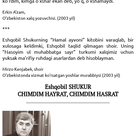
ko’rdim, kimga o’xshar ekan deb, yo’q, o’xshamaydi.
Erkin A’zam,
O’zbekiston xalq yozuvchisi. (2003 yil)
***
Eshqobil Shukurning “Hamal ayvoni” kitobini varaqlab, bir
xulosaga keldimki, Eshqobil taqlid qilmagan shoir. Uning
“Nasoyim ul muhabbatga sayr” turkumi xalqimiz uchun
yuksak ma’rifiy ruhdagi asarlardan deb hisoblayman.
Mirzo Kenjabek, shoir
O’zbekistonda xizmat ko’rsatgan yoshlar murabbiysi (2003 yil)
Eshqobil SHUKUR
CHIMDIM HAYRAT, CHIMDIM HASRAT