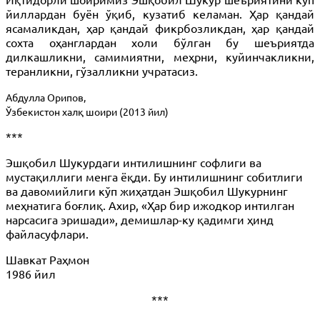
йиллардан буён ўқиб, кузатиб келаман. Ҳар қандай
ясамаликдан, ҳар қандай фикрбозликдан, ҳар қандай
сохта оҳанглардан холи бўлган бу шеъриятда
дилкашликни, самимиятни, меҳрни, куйинчакликни,
теранликни, гўзалликни учратасиз.
Абдулла Орипов,
Ўзбекистон халқ шоири (2013 йил)
***
Эшқобил Шукурдаги интилишнинг софлиги ва
мустақиллиги менга ёқди. Бу интилишнинг собитлиги
ва давомийлиги кўп жиҳатдан Эшқобил Шукурнинг
меҳнатига боғлиқ. Ахир, «Ҳар бир ижодкор интилган
нарсасига эришади», демишлар-ку қадимги ҳинд
файласуфлари.
Шавкат Раҳмон
1986 йил
***