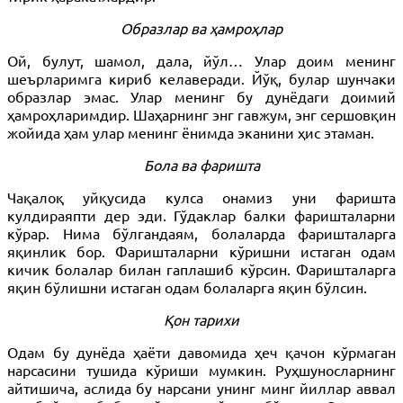
Образлар ва ҳамроҳлар
Ой, булут, шамол, дала, йўл… Улар доим менинг
шеърларимга кириб келаверади. Йўқ, булар шунчаки
образлар эмас. Улар менинг бу дунёдаги доимий
ҳамроҳларимдир. Шаҳарнинг энг гавжум, энг сершовқин
жойида ҳам улар менинг ёнимда эканини ҳис этаман.
Бола ва фаришта
Чақалоқ уйқусида кулса онамиз уни фаришта
кулдираяпти дер эди. Гўдаклар балки фаришталарни
кўрар. Нима бўлгандаям, болаларда фаришталарга
яқинлик бор. Фаришталарни кўришни истаган одам
кичик болалар билан гаплашиб кўрсин. Фаришталарга
яқин бўлишни истаган одам болаларга яқин бўлсин.
Қон тарихи
Одам бу дунёда ҳаёти давомида ҳеч қачон кўрмаган
нарсасини тушида кўриши мумкин. Руҳшуносларнинг
айтишича, аслида бу нарсани унинг минг йиллар аввал