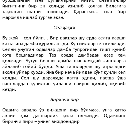
йигитнинг бир эн ҳолида узилиб қолган билагига
тақилган соатни топишади. Қарангки… соат бир
маромда ишлаб турган экан.
Сел ҳаққи
Бу жой – сел йўли… Бир вақтлар шу ерда селга қарши
каттагина дамба қурилган эди. Кўп йиллар сел келмади.
Селни унутган одамлар дамба тупроғидан ғишт қуйиб
сота бошладилар. Тез орада дамбадан асар ҳам
қолмади. Бутун бошли дамба шапалоқдай ғиштларга
айланиб ғойиб бўлди. Ўша ғиштлардан шу атрофдаги
аҳоли уйлар қурди. Яна бир неча йилдан сўнг кучли сел
келди. Сел шу даражада катта эдики, пастда ўша
ғиштлардан қурилган уйларни вайрон қилиб, оқизиб
кетди.
Биринчи пир
Одамга аввало ўз виждони пир бўлмаса, унга ҳатто
авлиё ҳам дастгирлик қила олмайди. Одамнинг
биринчи пири – унинг виждонидир.