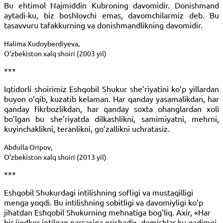
Bu ehtimol Najmiddin Kubroning davomidir. Donishmand
aytadi-ku, biz boshlovchi emas, davomchilarmiz deb. Bu
tasavvuru tafakkurning va donishmandlikning davomidir.
Halima Xudoyberdiyeva,
O’zbekiston xalq shoiri (2003 yil)
***
Iqtidorli shoirimiz Eshqobil Shukur she’riyatini ko’p yillardan
buyon o’qib, kuzatib kelaman. Har qanday yasamalikdan, har
qanday fikrbozlikdan, har qanday soxta ohanglardan xoli
bo’lgan bu she’riyatda dilkashlikni, samimiyatni, mehrni,
kuyinchaklikni, teranlikni, go’zallikni uchratasiz.
Abdulla Oripov,
O’zbekiston xalq shoiri (2013 yil)
***
Eshqobil Shukurdagi intilishning sofligi va mustaqilligi
menga yoqdi. Bu intilishning sobitligi va davomiyligi ko’p
jihatdan Eshqobil Shukurning mehnatiga bog’liq. Axir, «Har
bir ijodkor intilgan narsasiga erishadi», demishlar-ku qadimgi