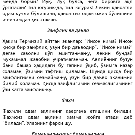
менда борми? Йўқ. Йўқ бўлса, нега бировга ақл
ўргатасан? Тил югурик-да, тил югурик! Лекин қаноатли
одам кучли бўлишини, қаноатсиз одам ожиз бўлишини
ич-ичимдан ҳис этаман.
Заифлик ва даъво
Ҳаким Термизий айтган эканлар: “Инсон нима? Инсон
қисқа бир заифлик, узун бир даъводир”. “Инсон нима?”
деган саволни кўп эшитганман-у, лекин бундай
мукаммал жавобни учратмаганман. Авлиёнинг бутун
бани башар ҳақидаги бу гапини ўқиб, ўзимга назар
соламан, ўзимни тафтиш қиламан. Шунда қисқа бир
заифлигимни сезмайман-у, узун бир даъво эканимни
билиб қоламан. Қисқа заифлигимни сезмаслигимнинг
ўзи катта заифлик-ку.
Фаҳм
Фаҳмли одам ақлининг қаергача етишини билади.
Фаҳмсиз одам ақлини ҳамма жойга етади деб
“билади”. Уларнинг фарқи шу.
Бемаъниликнинг бемаънилиги