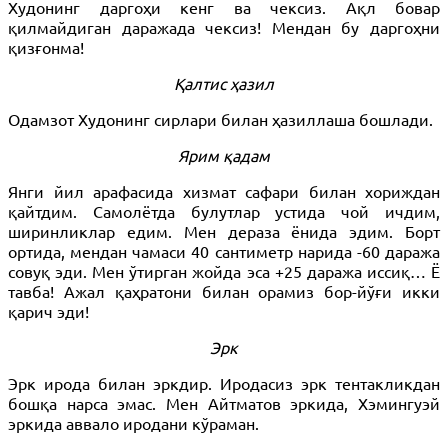
Худонинг даргоҳи кенг ва чексиз. Ақл бовар
қилмайдиган даражада чексиз! Мендан бу даргоҳни
қизғонма!
Қалтис ҳазил
Одамзот Худонинг сирлари билан ҳазиллаша бошлади.
Ярим қадам
Янги йил арафасида хизмат сафари билан хориждан
қайтдим. Самолётда булутлар устида чой ичдим,
ширинликлар едим. Мен дераза ёнида эдим. Борт
ортида, мендан чамаси 40 сантиметр нарида -60 даража
совуқ эди. Мен ўтирган жойда эса +25 даража иссиқ… Ё
тавба! Ажал қаҳратони билан орамиз бор-йўғи икки
қарич эди!
Эрк
Эрк ирода билан эркдир. Иродасиз эрк тентакликдан
бошқа нарса эмас. Мен Айтматов эркида, Хэмингуэй
эркида аввало иродани кўраман.