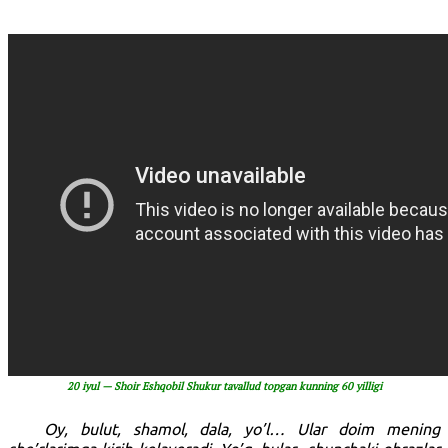
20 iyul — Shoir Eshqobil Shukur tavallud topgan kunning 60 yilligi
Oy, bulut, shamol, dala, yo’l… Ular doim mening