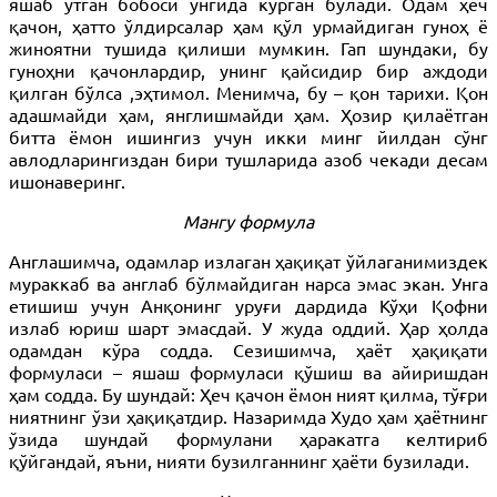
яшаб ўтган бобоси ўнгида кўрган бўлади. Одам ҳеч
қачон, ҳатто ўлдирсалар ҳам қўл урмайдиган гуноҳ ё
жиноятни тушида қилиши мумкин. Гап шундаки, бу
гуноҳни қачонлардир, унинг қайсидир бир аждоди
қилган бўлса ,эҳтимол. Менимча, бу – қон тарихи. Қон
адашмайди ҳам, янглишмайди ҳам. Ҳозир қилаётган
битта ёмон ишингиз учун икки минг йилдан сўнг
авлодларингиздан бири тушларида азоб чекади десам
ишонаверинг.
Мангу формула
Англашимча, одамлар излаган ҳақиқат ўйлаганимиздек
мураккаб ва англаб бўлмайдиган нарса эмас экан. Унга
етишиш учун Анқонинг уруғи дардида Кўҳи Қофни
излаб юриш шарт эмасдай. У жуда оддий. Ҳар ҳолда
одамдан кўра содда. Сезишимча, ҳаёт ҳақиқати
формуласи – яшаш формуласи қўшиш ва айиришдан
ҳам содда. Бу шундай: Ҳеч қачон ёмон ният қилма, тўғри
ниятнинг ўзи ҳақиқатдир. Назаримда Худо ҳам ҳаётнинг
ўзида шундай формулани ҳаракатга келтириб
қўйгандай, яъни, нияти бузилганнинг ҳаёти бузилади.