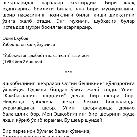
шеърларидан парчалар келтирдим. Бири халқ
оҳангларига бойлиги билан, яна бири мусиқийлиги,
шоир нафасининг нозиклиги билан киши диққатини
ўзига жалб этади. Энг муҳими, шубҳасиз булар
истеъдод муҳри босилган асарлардир.
Одил Ёқубов,
Ўзбекистон халқ ёзувчиси
“Ўзбекистон адабиёти ва санъати” газетаси
(1988 йил 29 апрел)
***
Эшқобилнинг шеърлари Олтин бешикнинг қўнғироғига
ўхшайди. Одамни бирдан ўзига жалб этади. Унинг
“Камбағалнинг шодлиги” деган бир шеъри бор.
Ниҳоятда ўзбекона шеър. Лекин бошқаларда
учрамайдиган шеър. Унинг шеърларида доимо
баландлик бор. Мен Эшқобилнинг бир шеърини жуда
яхши кўриб ўқиб юраман. Бу шеър шундай:
Бир парча нон бўлмас балки сўзимиз,
Валекин ошиқмиз, ошиқмиз.