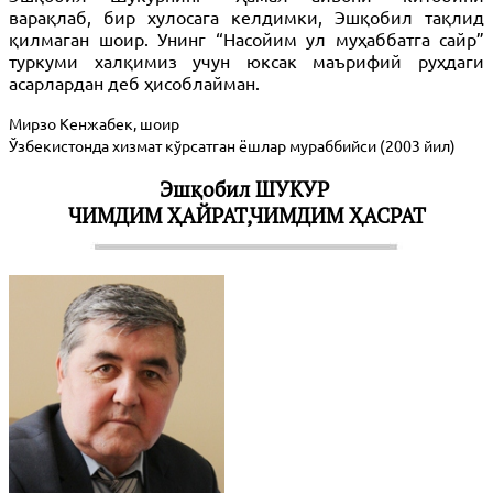
варақлаб, бир хулосага келдимки, Эшқобил тақлид
қилмаган шоир. Унинг “Насойим ул муҳаббатга сайр”
туркуми халқимиз учун юксак маърифий руҳдаги
асарлардан деб ҳисоблайман.
Мирзо Кенжабек, шоир
Ўзбекистонда хизмат кўрсатган ёшлар мураббийси
(2003 йил)
Эшқобил ШУКУР
ЧИМДИМ ҲАЙРАТ,ЧИМДИМ ҲАСРАТ