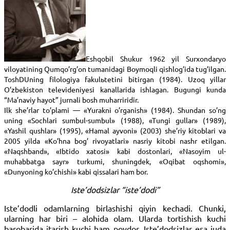
Eshqobil Shukur 1962 yil Surxondaryo
viloyatining Qumqo’rg’on tumanidagi Boymoqli qishlog’ida tug’ilgan.
ToshDUning filologiya fakulьtetini bitirgan (1984). Uzoq yillar
O’zbekiston televideniyesi kanallarida ishlagan. Bugungi kunda
“Ma’naviy hayot” jurnali bosh muharriridir.
Ilk she’rlar to’plami — «Yurakni o’rganish» (1984). Shundan so’ng
uning «Sochlari sumbul-sumbul» (1988), «Tungi gullar» (1989),
«Yashil qushlar» (1995), «Hamal ayvoni» (2003) she’riy kitoblari va
2005 yilda «Ko’hna bog’ rivoyatlari» nasriy kitobi nashr etilgan.
«Naqshband», «Ibtido xatosi» kabi dostonlari, «Nasoyim ul-
muhabbatga sayr» turkumi, shuningdek, «Oqibat oqshomi»,
«Dunyoning ko’chishi» kabi qissalari ham bor.
Iste’dodsizlar “iste’dodi”
Iste’dodli odamlarning birlashishi qiyin kechadi. Chunki,
ularning har biri – alohida olam. Ularda tortishish kuchi
barobarida itarish kuchi ham poydor. Iste’dodsizlar esa juda