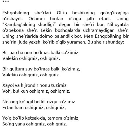
***
Eshqobilning she’rlari Oltin beshikning qo’ng’irog’iga
o’xshaydi. Odamni birdan o’ziga jalb etadi. Uning
“Kambag’alning shodligi” degan bir she’ri bor. Nihoyatda
o’zbekona she’r. Lekin boshqalarda uchramaydigan she’r.
Uning she’rlarida doimo balandlik bor. Men Eshqobilning bir
she’rini juda yaxshi ko’rib o’qib yuraman. Bu she’r shunday:
Bir parcha non bo’lmas balki so’zimiz,
Valekin oshiqmiz, oshiqmiz.
Bir qultum suv bo’lmas balki ko’zimiz,
Valekin oshiqmiz, oshiqmiz.
Xayol va hijrondir nonu tuzimiz
Voh, bul kun oshiqmiz, oshiqmiz.
Netong ko’ngil bo’ldi rizqu ro’zimiz
Ertan ham oshiqmiz, oshiqmiz,
Yo’q bo’lib ketsak-da, tamom o’zimiz,
So’ng yana oshiqmiz, oshiqmiz.