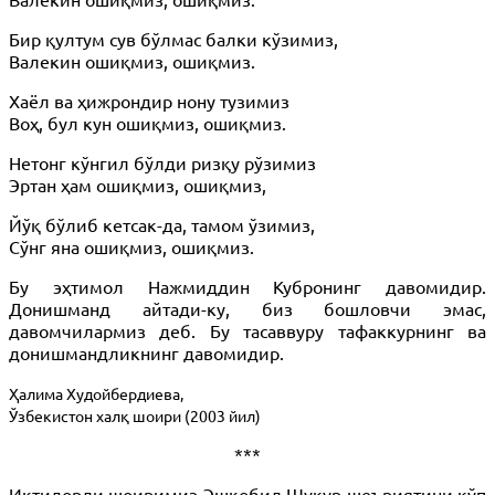
Бир қултум сув бўлмас балки кўзимиз,
Валекин ошиқмиз, ошиқмиз.
Хаёл ва ҳижрондир нону тузимиз
Воҳ, бул кун ошиқмиз, ошиқмиз.
Нетонг кўнгил бўлди ризқу рўзимиз
Эртан ҳам ошиқмиз, ошиқмиз,
Йўқ бўлиб кетсак-да, тамом ўзимиз,
Сўнг яна ошиқмиз, ошиқмиз.
Бу эҳтимол Нажмиддин Кубронинг давомидир.
Донишманд айтади-ку, биз бошловчи эмас,
давомчилармиз деб. Бу тасаввуру тафаккурнинг ва
донишмандликнинг давомидир.
Ҳалима Худойбердиева,
Ўзбекистон халқ шоири (2003 йил)
***
Иқтидорли шоиримиз Эшқобил Шукур шеъриятини кўп