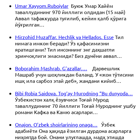
Umar Xayyom.Ruboiylar
Буюк Умар Хайём
таваллудининг 970 йиллиги олдидан (15 май)
Аввал тафаккурда туғилиб, кейин қалб қўрига
йўғрилган…
Mirzohid Muzaffar. Hechlik va Hellados. Esse
Тил
нимага имкон беради? Ўз қафасимизни
яратишгами? Тил инсоннинг энг даҳшатли
эринчоқлиги эмасмиди? Биз дунёни аввал…
Boborahim Mashrab. G’azallar,…
Дарвешлик
Машраб учун шоҳликдан баланд. У «жон тўтисини
ишқ ила сарбоз этай деб», жандани кийиб…
Bibi Robia Saidova. Tog‘ay Murodning “Bu dunyoda…
Ўзбекистон халқ ёзувчиси Тоғай Мурод
таваллудининг 70 йиллиги Тоғай Муроднинг ушбу
романи Кафка ва Камю асарлари…
Onajon. O’zbek shoirlarining onaga…
Ўзбек
адабиёти Она ҳақида ёзилган дурдона асарларга
ниҳоятда бой. Онани улуғлашда, мадҳ этишда