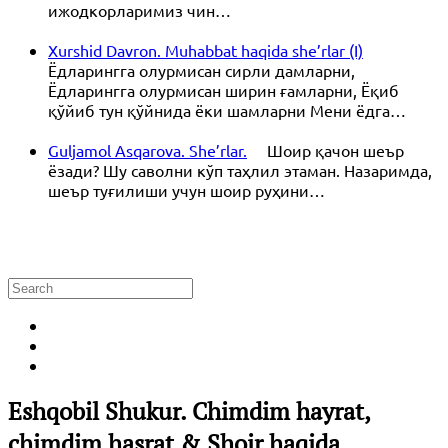
ижодкорларимиз чин…
Xurshid Davron. Muhabbat haqida she’rlar (I)
Ёдларингга олурмисан сирли дамларни,
Ёдларингга олурмисан ширин ғамларни, Ёқиб
қўйиб тун қўйнида ёки шамларни Мени ёдга…
Guljamol Asqarova. She’rlar.
Шоир қачон шеър
ёзади? Шу саволни кўп таҳлил этаман. Назаримда,
шеър туғилиши учун шоир руҳини…
Eshqobil Shukur. Chimdim hayrat,
chimdim hasrat & Shoir haqida