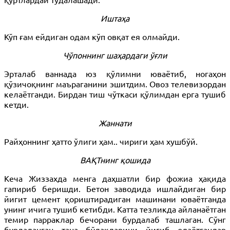
Иштаҳа
Кўп ғам ейдиган одам кўп овқат ея олмайди.
Чўпоннинг шаҳардаги ўғли
Эрталаб ваннада юз қўлимни юваётиб, ногаҳон
қўзичоқнинг маъраганини эшитдим. Овоз телевизордан
келаётганди. Бирдан тиш чўткаси қўлимдан ерга тушиб
кетди.
Жаннати
Райҳоннинг ҳатто ўлиги ҳам.. чириги ҳам хушбўй.
ВАҚТнинг қошида
Кеча Жиззахда менга даҳшатли бир фожиа ҳақида
гапириб беришди. Бетон заводида ишлайдиган бир
йигит цемент қориштирадиган машинани юваётганда
унинг ичига тушиб кетибди. Катта тезликда айланаётган
темир парраклар бечорани бурдалаб ташлаган. Сўнг
бурдаланган тана бўлакларини йиғиб олаётганлар