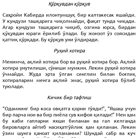
Қўрқувдан қўрқув
Саҳройи Кабирда илонтумшуқ бир калтакесак яшайди.
У кундузи ташқарига чиқолмайди, фақат тунда чиқади.
Агар кундузи ташқарига чиқиб, озгина юрса, бирдан
қўқувдан юраги ёрилиб ўлади. Бу жонзот ўз соясидан
қаттиқ қўрқади. Бу қўрқув уни ўлдиради.
Руҳий хотира
Менимча, ақлий хотира бор ва руҳий хотира бор. Ақлий
хотира унутилиши, сўниши мумкин. Лекин руҳий хотира
ўчмайди. Жуда эрта ўлган синглим билан боғлиқ
хотираларим менга ақлий эмас, руҳий хотира бўлиб
туюлади.
Кичик бир тафтиш
“Одамнинг бир коса овқатга қорни тўяди!”, “Яшаш учун
бир парча нон ва бир пиёла сув кифоя қилади!” Мен ҳам
бу каби гапларни яхши биламан ва гал келганда
бировларга айтиб насиҳатгўйлик ҳам қиламан. Лекин
ўзим шунга қаноат қиламанми? Шундай сабр ва куч