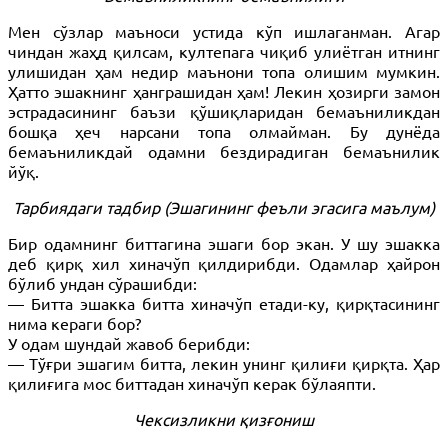
Мен сўзлар маъноси устида кўп ишлаганман. Агар
чиндан жаҳд қилсам, култепага чиқиб улиётган итнинг
улишидан ҳам недир маънони топа олишим мумкин.
Ҳатто эшакнинг ҳанграшидан ҳам! Лекин ҳозирги замон
эстрадасининг баъзи қўшиқларидан бемаъниликдан
бошқа ҳеч нарсани топа олмайман. Бу дунёда
бемаъниликдай одамни бездирадиган бемаънилик
йўқ.
Тарбиядаги тадбир (Эшагининг феъли эгасига маълум)
Бир одамнинг биттагина эшаги бор экан. У шу эшакка
деб қирқ хил хиначўп қилдирибди. Одамлар ҳайрон
бўлиб ундан сўрашибди:
— Битта эшакка битта хиначўп етади-ку, қирқтасининг
нима кераги бор?
У одам шундай жавоб берибди:
— Тўғри эшагим битта, лекин унинг қилиғи қирқта. Ҳар
қилиғига мос биттадан хиначўп керак бўлаяпти.
Чексизликни қизғониш