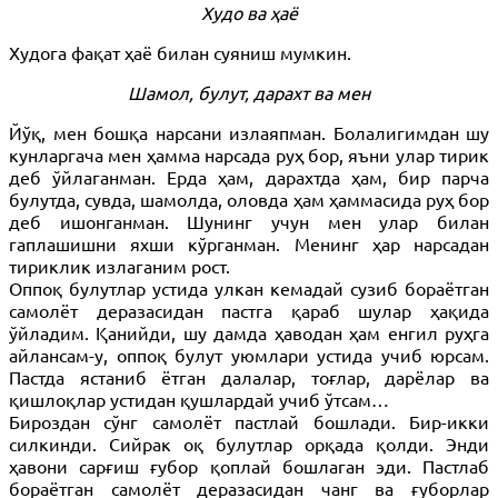
Худо ва ҳаё
Худога фақат ҳаё билан суяниш мумкин.
Шамол, булут, дарахт ва мен
Йўқ, мен бошқа нарсани излаяпман. Болалигимдан шу
кунларгача мен ҳамма нарсада руҳ бор, яъни улар тирик
деб ўйлаганман. Ерда ҳам, дарахтда ҳам, бир парча
булутда, сувда, шамолда, оловда ҳам ҳаммасида руҳ бор
деб ишонганман. Шунинг учун мен улар билан
гаплашишни яхши кўрганман. Менинг ҳар нарсадан
тириклик излаганим рост.
Оппоқ булутлар устида улкан кемадай сузиб бораётган
самолёт деразасидан пастга қараб шулар ҳақида
ўйладим. Қанийди, шу дамда ҳаводан ҳам енгил руҳга
айлансам-у, оппоқ булут уюмлари устида учиб юрсам.
Пастда ястаниб ётган далалар, тоғлар, дарёлар ва
қишлоқлар устидан қушлардай учиб ўтсам…
Бироздан сўнг самолёт пастлай бошлади. Бир-икки
силкинди. Сийрак оқ булутлар орқада қолди. Энди
ҳавони сарғиш ғубор қоплай бошлаган эди. Пастлаб
бораётган самолёт деразасидан чанг ва ғуборлар