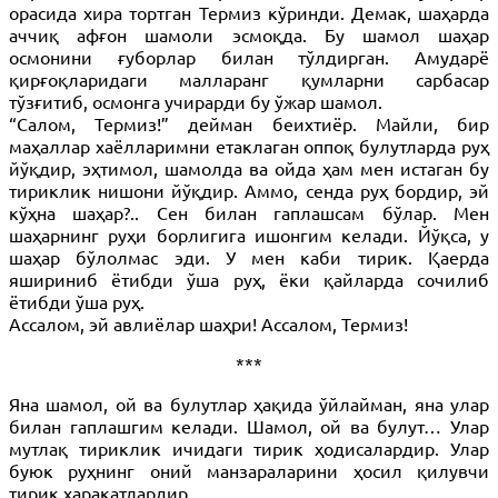
орасида хира тортган Термиз кўринди. Демак, шаҳарда
аччиқ афғон шамоли эсмоқда. Бу шамол шаҳар
осмонини ғуборлар билан тўлдирган. Амударё
қирғоқларидаги малларанг қумларни сарбасар
тўзғитиб, осмонга учирарди бу ўжар шамол.
“Салом, Термиз!” дейман беихтиёр. Майли, бир
маҳаллар хаёлларимни етаклаган оппоқ булутларда руҳ
йўқдир, эҳтимол, шамолда ва ойда ҳам мен истаган бу
тириклик нишони йўқдир. Аммо, сенда руҳ бордир, эй
кўҳна шаҳар?.. Сен билан гаплашсам бўлар. Мен
шаҳарнинг руҳи борлигига ишонгим келади. Йўқса, у
шаҳар бўлолмас эди. У мен каби тирик. Қаерда
яшириниб ётибди ўша руҳ, ёки қайларда сочилиб
ётибди ўша руҳ.
Ассалом, эй авлиёлар шаҳри! Ассалом, Термиз!
***
Яна шамол, ой ва булутлар ҳақида ўйлайман, яна улар
билан гаплашгим келади. Шамол, ой ва булут… Улар
мутлақ тириклик ичидаги тирик ҳодисалардир. Улар
буюк руҳнинг оний манзараларини ҳосил қилувчи
тирик ҳаракатлардир.