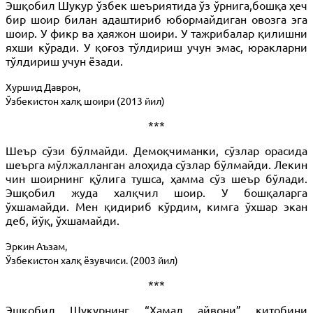
Эшқобил Шукур ўзбек шеъриятида ўз ўрнига,бошқа ҳеч
бир шоир билан адаштириб юбормайдиган овозга эга
шоир. У фикр ва ҳаяжон шоири. У тажрибалар қилишни
яхши кўради. У қоғоз тўлдириш учун эмас, юракларни
тўлдириш учун ёзади.
Хуршид Даврон,
Ўзбекистон халқ шоири (2013 йил)
***
Шеър сўзи бўлмайди. Демоқчиманки, сўзлар орасида
шеърга мўлжалланган алоҳида сўзлар бўлмайди. Лекин
чин шоирнинг қўлига тушса, ҳамма сўз шеър бўлади.
Эшқобил жуда халқчил шоир. У бошқаларга
ўхшамайди. Мен қидириб кўрдим, кимга ўхшар экан
деб, йўқ, ўхшамайди.
Эркин Аъзам,
Ўзбекистон халқ ёзувчиси. (2003 йил)
***
Эшқобил Шукурнинг “Ҳамал айвони” китобини