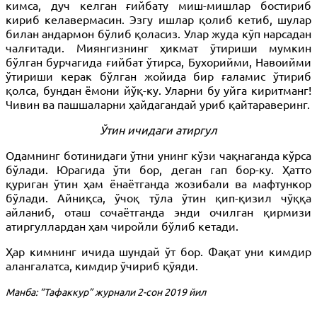
кимса, дуч келган ғийбату миш-мишлар бостириб
кириб келавермасин. Эзгу ишлар қолиб кетиб, шулар
билан андармон бўлиб қоласиз. Улар жуда кўп нарсадан
чалғитади. Миянгизнинг ҳикмат ўтириши мумкин
бўлган бурчагида ғийбат ўтирса, Бухорийми, Навоийми
ўтириши керак бўлган жойида бир ғаламис ўтириб
қолса, бундан ёмони йўқ-ку. Уларни бу уйга киритманг!
Чивин ва пашшаларни ҳайдагандай уриб қайтараверинг.
Ўтин ичидаги атиргул
Одамнинг ботинидаги ўтни унинг кўзи чақнаганда кўрса
бўлади. Юрагида ўти бор, деган гап бор-ку. Ҳатто
қуриган ўтин ҳам ёнаётганда жозибали ва мафтункор
бўлади. Айниқса, ўчоқ тўла ўтин қип-қизил чўққа
айланиб, оташ сочаётганда энди очилган қирмизи
атиргуллардан ҳам чиройли бўлиб кетади.
Ҳар кимнинг ичида шундай ўт бор. Фақат уни кимдир
алангалатса, кимдир ўчириб қўяди.
Манба: “Тафаккур” журнали 2-сон 2019 йил