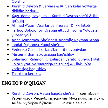
Qo’shiq
Xurshid Davron & Sarvara & IA. Sen kelar yo’llarga
tikildim bedor…
Xayr, dema, sevgilim… Xurshid Davron she’ri & Ikki
qo’shiq
Ahmad A’zam. Asarlaridan fiqralar & Ikki kitob
Farhod Bobojonov. Orzuga eltuvchi yo‘l & Yulduzlar
yurgan yo`l
Anna Axmatova. She’rlar & Anatoliy Nayman. Anna
Ibodat Rajabova. Yangi she’rlar
Federiko Garsia Lorka. «Tamarit devoni»dan
Mirtemir domla xotirasiga bag’ishlov
Sulaymon Rahmon. Orzulardan yaratdi dunyo. (Tilak
Jo’ra siyrati va suvratiga chizgilar) & Tilak Jo’ra
xotirasiga bag’ishlov
Tolibi ilm kerak…
ENG KO’P O’QILGAN
Xurshid Davron. Vatan haqida she’rlar
1 сентябрь -
Ўзбекистон Республикасининг Мустақиллик куни.
Айём муборак бўлсин! Энг азиз ва энг…