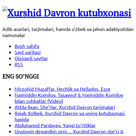
Adib asarlari, tarjimalari, hamda o'zbek va jahon adabiyotidan
namunalar
Bosh sahifa
Sayt xaritasi
Qiziqarli saytlar
RSS
ENG SO’NGGI
Mirzohid Muzaffar. Hechlik va Hellados. Esse
Najmiddin Komilov. Tasavvuf & Najmiddin Komilov
bilan suhbatlar (Video)
Attila Ilxan. She’rlar. Xurshid Davron tarjimalari
Rajab Xolbek. Xurshid Davron va uning kutubxonasi
haqida
Abduhamid Pardayev. Yangi to’rtliklar
Unutayin degandim seni… Xurshid Davron she’ri &