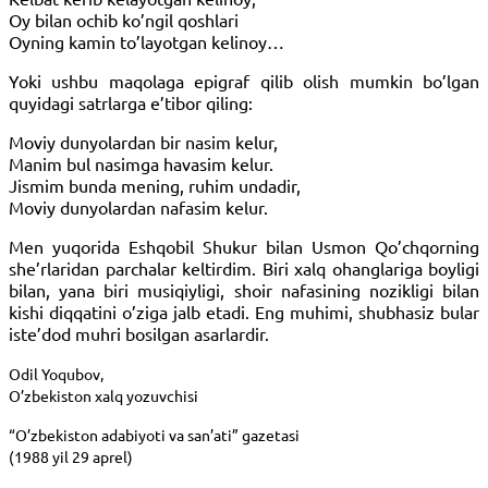
Oy bilan ochib ko’ngil qoshlari
Oyning kamin to’layotgan kelinoy…
Yoki ushbu maqolaga epigraf qilib olish mumkin bo’lgan
quyidagi satrlarga e’tibor qiling:
Moviy dunyolardan bir nasim kelur,
Manim bul nasimga havasim kelur.
Jismim bunda mening, ruhim undadir,
Moviy dunyolardan nafasim kelur.
Men yuqorida Eshqobil Shukur bilan Usmon Qo’chqorning
she’rlaridan parchalar keltirdim. Biri xalq ohanglariga boyligi
bilan, yana biri musiqiyligi, shoir nafasining nozikligi bilan
kishi diqqatini o’ziga jalb etadi. Eng muhimi, shubhasiz bular
iste’dod muhri bosilgan asarlardir.
Odil Yoqubov,
O’zbekiston xalq yozuvchisi
“O’zbekiston adabiyoti va san’ati” gazetasi
(1988 yil 29 aprel)