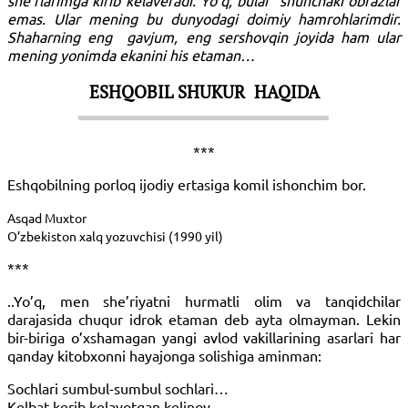
she’rlarimga kirib kelaveradi. Yo’q, bular shunchaki obrazlar
emas. Ular mening bu dunyodagi doimiy hamrohlarimdir.
Shaharning eng
gavjum, eng sershovqin joyida ham ular
mening yonimda ekanini his etaman…
ESHQOBIL SHUKUR
HAQIDA
***
Eshqobilning porloq ijodiy ertasiga komil ishonchim bor.
Asqad Muxtor
O’zbekiston xalq yozuvchisi (1990 yil)
***
..Yo’q, men she’riyatni hurmatli olim va tanqidchilar
darajasida chuqur idrok etaman deb ayta olmayman. Lekin
bir-biriga o’xshamagan yangi avlod vakillarining asarlari har
qanday kitobxonni hayajonga solishiga aminman:
Sochlari sumbul-sumbul sochlari…
Kelbat kerib kelayotgan kelinoy,