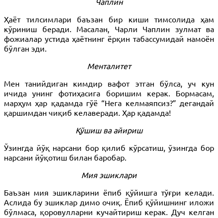
Чаплин
Ҳаёт тилсимлари баъзан бир киши тимсолида ҳам
кўриниш беради. Масалан, Чарли Чаплин зулмат ва
фожиалар устида ҳаётнинг ёрқин табассумидай намоён
бўлган эди.
Менталитет
Мен танийдиган кимдир вафот этган бўлса, уч кун
ичида унинг фотиҳасига боришим керак. Бормасам,
марҳум ҳар қадамда гўё “Нега келмаяпсиз?” дегандай
қаршимдан чиқиб келаверади. Ҳар қадамда!
Қўшиш ва айириш
Ў
зингда йўқ нарсани бор қилиб кўрсатиш, ўзингда бор
нарсани йўқотиш билан баробар.
Мия эшиклари
Баъзан мия эшикларини ёпиб қўйишга тўғри келади.
Аслида бу эшиклар димо очиқ. Ёпиб қўйишнинг иложи
бўлмаса, қоровулларни кучайтириш керак. Дуч келган