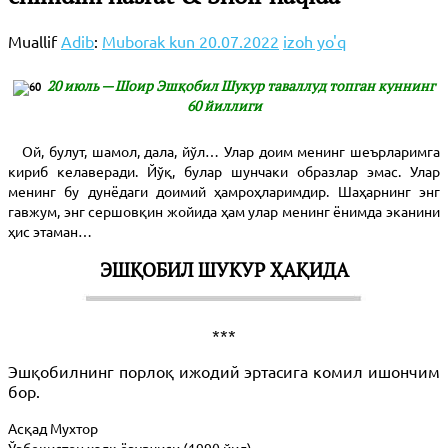
Muallif
Adib
:
Muborak kun
20.07.2022
izoh yo'q
20 июль — Шоир Эшқобил Шукур таваллуд топган куннинг
60 йиллиги
Ой, булут, шамол, дала, йўл… Улар доим менинг шеърларимга
кириб келаверади. Йўқ, булар шунчаки образлар эмас. Улар
менинг бу дунёдаги доимий ҳамроҳларимдир. Шаҳарнинг энг
гавжум, энг сершовқин жойида ҳам улар менинг ёнимда эканини
ҳис этаман…
ЭШҚОБИЛ ШУКУР ҲАҚИДА
***
Эшқобилнинг порлоқ ижодий эртасига комил ишончим
бор.
Асқад Мухтор
Ўзбекистон халқ ёзувчиси (1990 йил)