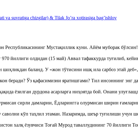
 va suvratiga chizgilar) & Tilak Jo’ra xotirasiga bag’ishlov
тон Республикасининг Мустақиллик куни. Айём муборак бўлси
970 йиллиги олдидан (15 май) Аввал тафаккурда туғилиб, кейи
оҳликдан баланд. У «жон тўтисини ишқ ила сарбоз этай деб
кон беради? Ўз қафасимизни яратишгами? Тил инсоннинг энг д
ақида ёзилган дурдона асарларга ниҳоятда бой. Онани улуғла
урмисан сирли дамларни, Ёдларингга олурмисан ширин ғамларн
аволни кўп таҳлил этаман. Назаримда, шеър туғилиши учун 
истон халқ ёзувчиси Тоғай Мурод таваллудининг 70 йиллиги 