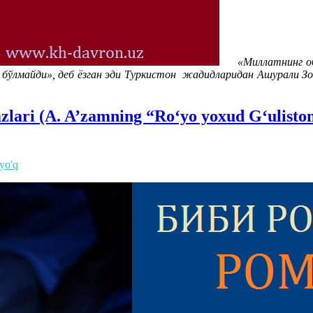
«Миллатнинг об
м бўлмайди», деб ёзган эди Туркистон жадидларидан Ашурали Зо
zlari (A. A’zamning “Ro‘yo yoxud G‘ulist
 yo'q