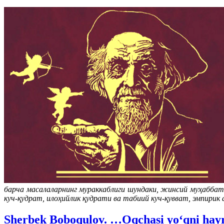
барча масалаларнинг мураккаблиги шундаки, жинсий муҳабба
куч-қудрат, илоҳийлик қудрати ва табиий куч-қувват, эмпирик
Sherbek Boboqulov. …Oqchasi yo‘qni hayro