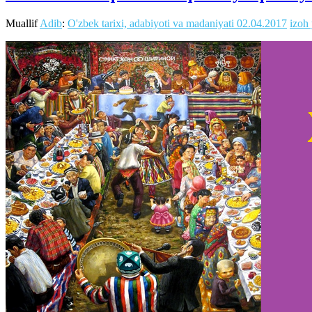
Muallif
Adib
:
O'zbek tarixi, adabiyoti va madaniyati
02.04.2017
izoh