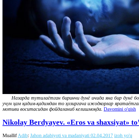
Назарда тутилаётган биринчи дунё ичида яна бир дунё бо
учун ҳам қадим-қадимдан то ҳозиргача ижодкорлар яратаётган
мотиви воситасидан фойдаланиб келишмоқда.
Davomini o'qish
Nikolay Berdyayev. «Eros va shaxsiyat» t
Muallif
Adib
:
Jahon adabiyoti va madaniyati
02.04.2017
izoh yo'q