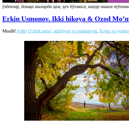
ўзбеклар, бошқа ишларда ҳам, ҳеч бўлмаса, наҳор ошига тўпла
Erkin Usmonov. Ikki hikoya & Ozod Mo’m
Muallif
Adib
:
O'zbek tarixi, adabiyoti va madaniyati
,
Xotira va yodno