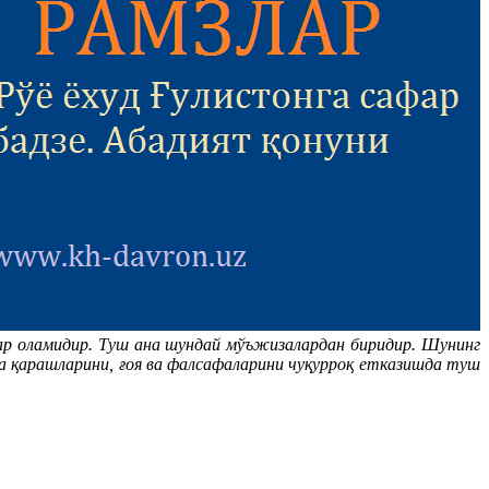
лар оламидир. Туш ана шундай мўъжизалардан биридир. Шунинг
ва қарашларини, ғоя ва фалсафаларини чуқурроқ етказишда туш