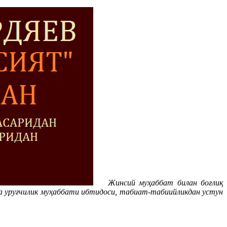
Жинсий муҳаббат билан боғлиқ
а уруғчилик муҳаббати ибтидоси, табиат-табиийликдан устун