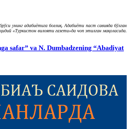
рўси унинг адабиётига боғлиқ. Адабиёти паст савияда бўлган
ҳидий «Туркистон вилояти газети»да чоп этилган мақоласида.
onga safar” va N. Dumbadzening “Abadiyat