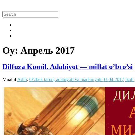
Oy:
Апрель 2017
Dilfuza Komil. Adabiyot — millat o’bro’si
Muallif
Adib
:
O'zbek tarixi, adabiyoti va madaniyati
03.04.2017
izoh