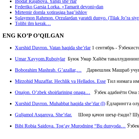
Ibodat Rajabova. Yangi she’rlar
Federiko Garsia Lorka. «Tamarit devoni»dan
Mirtemir domla xotirasiga bag’ishlov
Sulaymon Rahmon. Orzulardan yaratdi dunyo. (Tilak Jo’ra siyrati
Tolibi ilm kerak…
ENG KO’P O’QILGAN
Xurshid Davron. Vatan haqida she’rlar
1 сентябрь - Ўзбекис
Umar Xayyom.Ruboiylar
Буюк Умар Хайём таваллудининг 
Boborahim Mashrab. G’azallar,…
Дарвешлик Машраб учун ш
Mirzohid Muzaffar. Hechlik va Hellados. Esse
Тил нимага им
Onajon. O’zbek shoirlarining onaga…
Ўзбек адабиёти Она ҳ
Xurshid Davron. Muhabbat haqida she’rlar (I)
Ёдларингга ол
Guljamol Asqarova. She’rlar.
Шоир қачон шеър ёзади? Шу с
Bibi Robia Saidova. Tog‘ay Murodning “Bu dunyoda…
Ўзбек