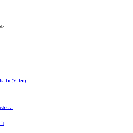
alar
atlar (Video)
 bedor…
o`l