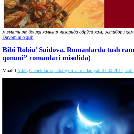
миллатнинг бошқа халқлар назарида обрўси ҳам, эътибори ҳа
Davomini o'qish
Bibi Robia’ Saidova. Romanlarda tush ram
qonuni” romanlari misolida)
Muallif
Adib
:
O'zbek tarixi, adabiyoti va madaniyati
03.04.2017
izoh