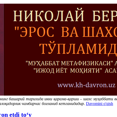
тнинг башарий тарихида икки қарама-қарши – шахс муҳаббати в
 алоқадорлик чамбарчас боғланиб кетганидадир.
Davomini o'qish
n etdi to‘y