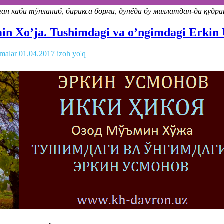
нган каби тўпланиб, бирикса борми, дунёда бу миллатдан-да қуд
in Xo’ja. Tushimdagi va o’ngimdagi Erkin
malar
01.04.2017
izoh yo'q