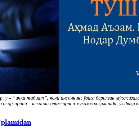
р, у – “ички табиат”, яъни инсоннинг ўзига берилган мўъжиза
 асарларини – иккинчи оламларини мукаммал қилишда, ўз фикр 
o’plamidan