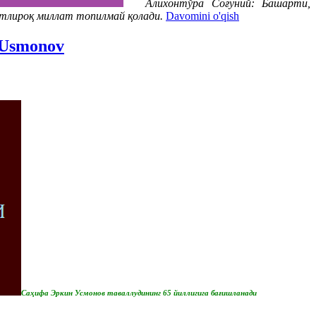
Алихонтўра Соғуний: Башарти,
ратлироқ миллат топилмай қолади.
Davomini o'qish
 Usmonov
Саҳифа Эркин Усмонов таваллудининг 65 йиллигига бағишланади