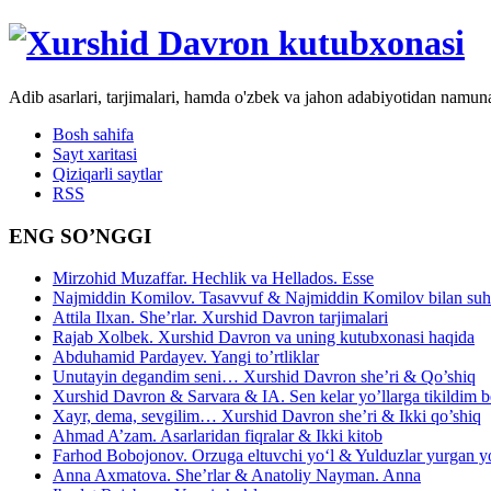
Adib asarlari, tarjimalari, hamda o'zbek va jahon adabiyotidan namun
Bosh sahifa
Sayt xaritasi
Qiziqarli saytlar
RSS
ENG SO’NGGI
Mirzohid Muzaffar. Hechlik va Hellados. Esse
Najmiddin Komilov. Tasavvuf & Najmiddin Komilov bilan suhb
Attila Ilxan. She’rlar. Xurshid Davron tarjimalari
Rajab Xolbek. Xurshid Davron va uning kutubxonasi haqida
Abduhamid Pardayev. Yangi to’rtliklar
Unutayin degandim seni… Xurshid Davron she’ri & Qo’shiq
Xurshid Davron & Sarvara & IA. Sen kelar yo’llarga tikildim
Xayr, dema, sevgilim… Xurshid Davron she’ri & Ikki qo’shiq
Ahmad A’zam. Asarlaridan fiqralar & Ikki kitob
Farhod Bobojonov. Orzuga eltuvchi yo‘l & Yulduzlar yurgan y
Anna Axmatova. She’rlar & Anatoliy Nayman. Anna