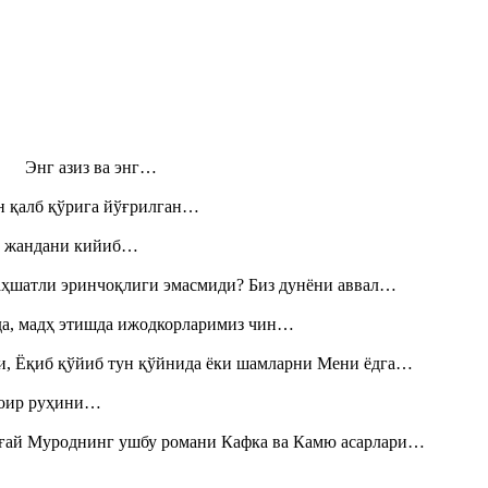
н! Энг азиз ва энг…
н қалб қўрига йўғрилган…
», жандани кийиб…
аҳшатли эринчоқлиги эмасмиди? Биз дунёни аввал…
шда, мадҳ этишда ижодкорларимиз чин…
и, Ёқиб қўйиб тун қўйнида ёки шамларни Мени ёдга…
шоир руҳини…
Тоғай Муроднинг ушбу романи Кафка ва Камю асарлари…