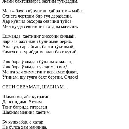
Жами бахтсизларга бахтим тутқаздим.
Мен – баҳор кўрмаган, ҳайратим – майса,
Оҳиста чертдим бир гул деразасин.
Ҳар кўнгил баҳорда севгини туйса,
Мен кузда севгининг тотдим мазасин.
Ёшманда, ҳаётнинг ҳисобин билмай,
Барчага бахтимни бўлибман бериб.
Ана гул, сарғайган, барги тўкилмай,
Ғамгусор турибди мендан бахт кутиб.
Илк бора ўзимдан бўлдим хижолат,
Илк бора ўзимдан уялдим, э воҳ!
Менга ҳеч ҳимматинг керакмас фақат,
Ўтинам, шу гулга бахт бергин, Оллоҳ!
СЕНИ СЕВАМАН, ШАБНАМ…
Шамолми, айт қутраган
Депсиндими ё отим.
Тонг бағрида титраган
Шабнам менинг ҳаётим.
Бу хушхабар, ё хатар
Не бўлса ҳам майлида.