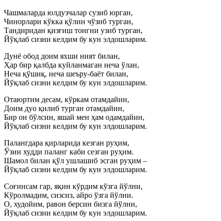
Чашмаларда юлдузчалар сузиб юрган,
Чинорлари кўкка қўлин чўзиб турган,
Тандиридан қизғиш тонгни узиб турган,
Йўқлаб сизни келдим бу кун элдошларим.
Дунё обод доим яхши ният билан,
Ҳар бир қалбда куйланмаган неча ўлан,
Неча қўшиқ, неча шеъру-баёт билан,
Йўқлаб сизни келдим бу кун элдошларим.
Отаюртим десам, кўркам отамдайин,
Доим дуо қилиб турган отамдайин,
Бир он бўлсин, яшай мен ҳам одамдайин,
Йўқлаб сизни келдим бу кун элдошларим.
Палангдара қирларида кезган руҳим,
Ўзин худди паланг каби сезган руҳим.
Шамол билан қўл ушлашиб эсган руҳим –
Йўқлаб сизни келдим бу кун элдошларим.
Соғинсам гар, яқин кўрдим кўзга йўлни,
Кўролмадим, сизсиз, айро ўзга йўлни.
О, худойим, равон берсин бизга йўлни,
Йўқлаб сизни келдим бу кун элдошларим.