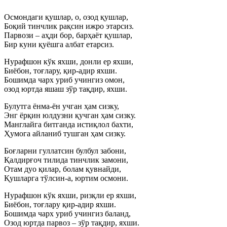
Осмондаги қушлар, о, озод қушлар,
Боқий тинчлик рақсин ижро этарсиз.
Парвози – аҳди бор, барҳаёт қушлар,
Бир куни қуёшга албат етарсиз.
Нурафшон кўк яхши, донли ер яхши,
Биёбон, тоғлару, қир-адир яхши.
Бошимда чарх уриб учингиз омон,
озод юртда яшаш зўр тақдир, яхши.
Булутга ёнма-ён учган ҳам сизку,
Энг ёрқин юлдузни қучган ҳам сизку.
Манглайга битганда истиқлол бахти,
Ҳумога айланиб тушган ҳам сизку.
Боғларни гуллатсин булбул забони,
Қалдирғоч тилида тинчлик замони,
Отам дуо қилар, болам қувнайди,
Қушларга тўлсин-а, юртим осмони.
Нурафшон кўк яхши, ризқли ер яхши,
Биёбон, тоғлару қир-адир яхши.
Бошимда чарх уриб учингиз баланд,
Озод юртда парвоз – зўр тақдир, яхши.