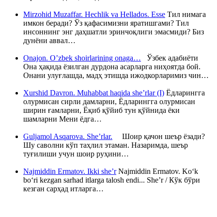
Mirzohid Muzaffar. Hechlik va Hellados. Esse
Тил нимага
имкон беради? Ўз қафасимизни яратишгами? Тил
инсоннинг энг даҳшатли эринчоқлиги эмасмиди? Биз
дунёни аввал…
Onajon. O’zbek shoirlarining onaga…
Ўзбек адабиёти
Она ҳақида ёзилган дурдона асарларга ниҳоятда бой.
Онани улуғлашда, мадҳ этишда ижодкорларимиз чин…
Xurshid Davron. Muhabbat haqida she’rlar (I)
Ёдларингга
олурмисан сирли дамларни, Ёдларингга олурмисан
ширин ғамларни, Ёқиб қўйиб тун қўйнида ёки
шамларни Мени ёдга…
Guljamol Asqarova. She’rlar.
Шоир қачон шеър ёзади?
Шу саволни кўп таҳлил этаман. Назаримда, шеър
туғилиши учун шоир руҳини…
Najmiddin Ermatov. Ikki she’r
Najmiddin Ermatov. Ko‘k
bo‘ri kezgan sarhad itlarga talosh endi... She’r / Кўк бўри
кезган сарҳад итларга…