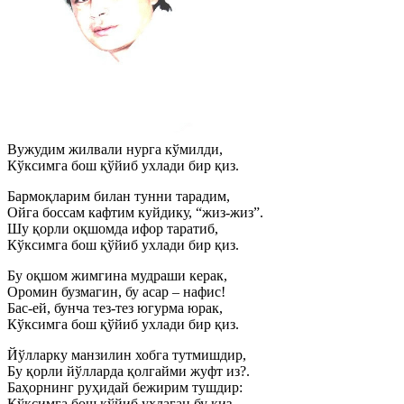
Вужудим жилвали нурга кўмилди,
Кўксимга бош қўйиб ухлади бир қиз.
Бармоқларим билан тунни тарадим,
Ойга боссам кафтим куйдику, “жиз-жиз”.
Шу қорли оқшомда ифор таратиб,
Кўксимга бош қўйиб ухлади бир қиз.
Бу оқшом жимгина мудраши керак,
Оромин бузмагин, бу асар – нафис!
Бас-ей, бунча тез-тез югурма юрак,
Кўксимга бош қўйиб ухлади бир қиз.
Йўлларку манзилин хобга тутмишдир,
Бу қорли йўлларда қолгайми жуфт из?.
Баҳорнинг руҳидай бежирим тушдир:
Кўксимга бош қўйиб ухлаган бу қиз.