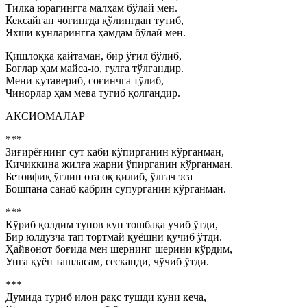
Тилка юрагингга малҳам бўлай мен.
Кексайган чоғингда қўлингдан тутиб,
Яхши кунларингга ҳамдам бўлай мен.
Қишлоққа қайтаман, бир ўғил бўлиб,
Боғлар ҳам майса-ю, гулга тўлгандир.
Мени кутавериб, соғинчга тўлиб,
Чинорлар ҳам мева тугиб қолгандир.
АКСИОМАЛАР
***
Зиғирёғнинг сут каби кўпирганин кўрганман,
Кичиккина жилға жарни ўпирганин кўрганман.
Бетовфиқ ўғлин ота оқ қилиб, ўлгач эса
Бошпана санаб қабрин супурганин кўрганман.
***
Кўриб қолдим тунов кун тошбақа учиб ўтди,
Бир юлдузча тап тортмай қуёшни қучиб ўтди.
Ҳайвонот боғида мен шернинг шерини кўрдим,
Унга қуён ташласам, сесканди, чўчиб ўтди.
***
Думида туриб илон рақс тушди куни кеча,