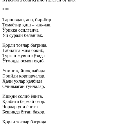
***
Тарновдан, ана, бир-бир
Томаётир қиш – чак-чак.
Ўрикка осилганча
Ўй суради беланчак.
Қорли тоғлар бағрида,
Табиатга жим боқиб,
Турган жувон кўзида
Ўтмоқда осмон оқиб.
Унинг қайноқ лабида
Эрийди қорпарчалар.
Ҳали ухлар қалбида
Очилмаган ғунчалар.
Ишқни солиб ёдига,
Қалбига бермай озор.
Чорлар уни ёнига
Бешикда ётган баҳор.
Қорли тоғлар бағрида…