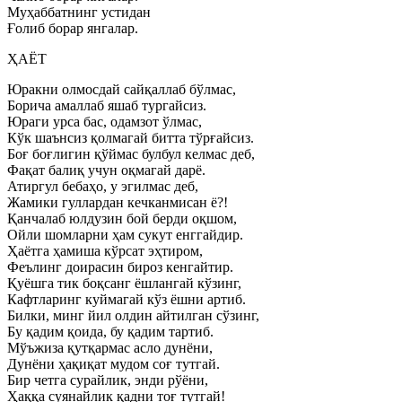
Муҳаббатнинг устидан
Ғолиб борар янгалар.
ҲАЁТ
Юракни олмосдай сайқаллаб бўлмас,
Борича амаллаб яшаб тургайсиз.
Юраги урса бас, одамзот ўлмас,
Кўк шаънсиз қолмагай битта тўрғайсиз.
Боғ боғлигин қўймас булбул келмас деб,
Фақат балиқ учун оқмагай дарё.
Атиргул бебаҳо, у эгилмас деб,
Жамики гуллардан кечканмисан ё?!
Қанчалаб юлдузин бой берди оқшом,
Ойли шомларни ҳам сукут енггайдир.
Ҳаётга ҳамиша кўрсат эҳтиром,
Феълинг доирасин бироз кенгайтир.
Қуёшга тик боқсанг ёшлангай кўзинг,
Кафтларинг куймагай кўз ёшни артиб.
Билки, минг йил олдин айтилган сўзинг,
Бу қадим қоида, бу қадим тартиб.
Мўъжиза қутқармас асло дунёни,
Дунёни ҳақиқат мудом соғ тутгай.
Бир четга сурайлик, энди рўёни,
Ҳаққа суянайлик қадни тоғ тутгай!