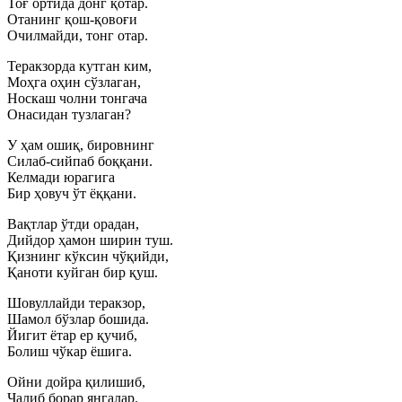
Тоғ ортида донг қотар.
Отанинг қош-қовоғи
Очилмайди, тонг отар.
Теракзорда кутган ким,
Моҳга оҳин сўзлаган,
Носкаш чолни тонгача
Онасидан тузлаган?
У ҳам ошиқ, бировнинг
Силаб-сийпаб боққани.
Келмади юрагига
Бир ҳовуч ўт ёққани.
Вақтлар ўтди орадан,
Дийдор ҳамон ширин туш.
Қизнинг кўксин чўқийди,
Қаноти куйган бир қуш.
Шовуллайди теракзор,
Шамол бўзлар бошида.
Йигит ётар ер қучиб,
Болиш чўкар ёшига.
Ойни дойра қилишиб,
Чалиб борар янгалар.