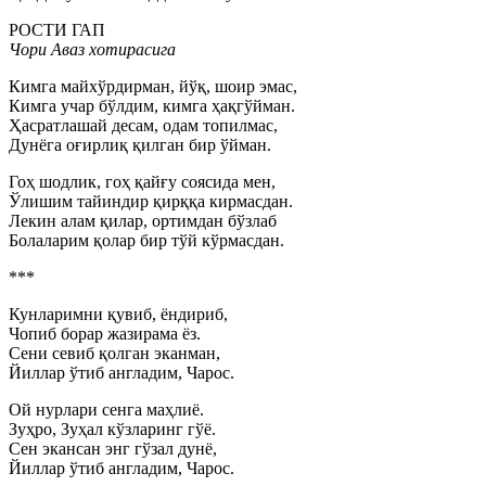
РОСТИ ГАП
Чори Аваз хотирасига
Кимга майхўрдирман, йўқ, шоир эмас,
Кимга учар бўлдим, кимга ҳақгўйман.
Ҳасратлашай десам, одам топилмас,
Дунёга оғирлиқ қилган бир ўйман.
Гоҳ шодлик, гоҳ қайғу соясида мен,
Ўлишим тайиндир қирққа кирмасдан.
Лекин алам қилар, ортимдан бўзлаб
Болаларим қолар бир тўй кўрмасдан.
***
Кунларимни қувиб, ёндириб,
Чопиб борар жазирама ёз.
Сени севиб қолган эканман,
Йиллар ўтиб англадим, Чарос.
Ой нурлари сенга маҳлиё.
Зуҳро, Зуҳал кўзларинг гўё.
Сен экансан энг гўзал дунё,
Йиллар ўтиб англадим, Чарос.