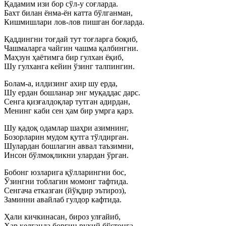
Қадамим изи бор сўл-у соғларда.
Бахт билан ёнма-ён катта бўлганман,
Кишмишлари лов-лов пишган боғларда.
Қаддингни тоғдай тут тоғларга боқиб,
Чашмаларга чайгин чашма қалбингни.
Маҳзун ҳаётимга бир гулхан ёқиб,
Шу гулханга кейин ўзинг талпингин.
Болам-а, илдизинг ахир шу ерда,
Шу ердан бошланар энг муқаддас дарс.
Сенга қизғалдоқлар тутган адирдан,
Менинг каби сен ҳам бир умрга қарз.
Шу қадоқ одамлар шаҳри азимнинг,
Бозорларин мудом қутга тўлдирган.
Шулардан бошлагин аввал таъзимни,
Инсон бўлмоқликни улардан ўрган.
Бобонг юзларига қўлларингни бос,
Ўзингни тоблагин момонг тафтида.
Сенгача етказган (йўқдир эътироз),
Заминни авайлаб гулдор кафтида.
Ҳали кичкинасан, бироз улғайиб,
Ҳар келганда боргин руҳий бўстонга.