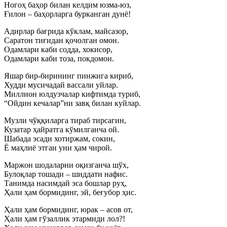
Ногоҳ баҳор билан келдим юзма-юз,
Ғилон – баҳорларга бурканган дунё!
Адирлар бағрида кўклам, майсазор,
Саратон тиғидан қочолган омон.
Одамлари каби содда, хокисор,
Одамлари каби тоза, покдомон.
Яшар бир-бирининг пинжига кириб,
Худди мусичадай вассали уйлар.
Миллион юлдузчалар кифтимда туриб,
“Ойдин кечалар”ни завқ билан куйлар.
Музли чўққиларга тираб тирсагин,
Кузатар ҳайратга кўмилганча ой.
Шабада эсади хотиржам, сокин,
Ё маҳлиё этган уни ҳам чирой.
Маржон шодаларни оқизганча шўх,
Булоқлар тошади – шиддати нафис.
Танимда насимдай эса бошлар руҳ,
Ҳали ҳам бормидинг, эй, беғубор ҳис.
Ҳали ҳам бормидинг, юрак – асов от,
Ҳали ҳам гўзаллик этармиди лол?!