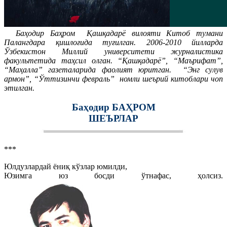
Баҳодир Баҳром Қашқадарё вилояти Китоб тумани
Палангдара қишлоғида туғилган. 2006-2010 йилларда
Ўзбекистон Миллий университети журналистика
факультетида таҳсил олган. “Қашқадарё”, “Маърифат”,
“Маҳалла” газеталарида фаолият юритган. “Энг сулув
армон”, “Ўттизинчи февраль” номли шеърий китоблари чоп
этилган.
Баҳодир БАҲРОМ
ШЕЪРЛАР
***
Юлдузлардай ёниқ кўзлар юмилди,
Юзимга юз босди ўтнафас, ҳолсиз.