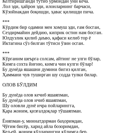
Келтиришганди тутиб ўрмондан уни кеча.
Лол эди, ҳайрон эди, илонларнинг барчаси,
Кўзойнакдан боқишди, ҳавас қилишди пича.
***
Кўрдим бир одамни мен хомуш эди, ғам босган,
Сездирмайин дейдию, киприк остин нам босган.
Юлдузлик қилиб даъво, қафаси келиб тор ё
Иктагина сўз билган тўтиси ўзин осган.
***
Кўрганим шеърга солсам, айтинг не улги бўлар,
Кимга сохта йиғию, кимга чин кулги бўлар!
Бу дунёда яшашни думини бигиз қилган,
Ҳаммани чув туширган шу содда тулки билар.
ОЛОВ БЎЛДИМ
Бу дунёда олов кечиб яшаяпман,
Бу дунёда олов ичиб яшаяпман,
Шу оловли дунё ичра пойларингга,
Қара жоним, қизғалдоқлар тўшаяпман.
Ёняпман-у, миннатдорман баҳоримдан,
Чўғим бисёр, харид айла бозоримдан,
Кел-ей, жоним қўлларингни қўлимга бер,