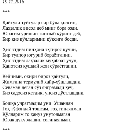
19.11.2016
***
Қайғули туйғулар сир бўла қолсин,
Лаҳзалик висол деб минг бора озди.
Юрагим уришин тинглаб кўринг деб,
Бир қиз қўлларимни кўксига босди.
Ҳис этдим пинҳона эҳтирос кучин,
Бир тулпор югуриб бораётганин.
Ҳис этдим лаҳзалик муҳаббат учун,
Қанотсиз қушдай жон сўраётганин.
Кейинми, охири бироз қайғули,
Жимгина термулиб хайр-хўшлашдик.
Севаман деган сўз янграмади ҳеч,
Биз садосиз кетдик, унсиз дўстлашдик.
Бошқа учратмадим уни. Ўшандан
Гоҳ тўфондай тошсам, гоҳ тинаяпман,
Қўлларим то ҳануз унутолмаган
Юрак дукурлашин соғинаяпман.
***