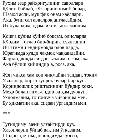
Руҳим эзар райҳонгулнинг саволлари.
Қўлин бойлаб, кўзларини юмиб борар,
Шамол асли, мушфиқ онам хаёллари.
Ака, буни сал аввалроқ англасайдим,
Ит бўлардим, одамликни танламайдим.
Қошга қўлим қўйиб боқсам, олисларда
Кўрдим, тоғлар бир-бирига суянганин.
Ич-этимни ёндирмоқда олов парда,
Юрагимда худди чақмоқ чаққандайин.
Фарзандликда сиздан таълим олсам, ака,
Ака бўлиш қийиндир-а, роса, ака.
Жон чиқса ҳам қон чиқмайди тандан, токим
Уваланар, бирга тупроқ бўлар бир кун.
Қориндошлик риштасининг йўқдир ҳоки,
Меҳр билан ёнма-ёндир ва ҳам дуркун.
Ухлолмадим, то тонгача уйғондим мен,
Бу ҳикматни ака, сиздан ўргандим мен.
***
Туғилдиму мени улғайтирди куз,
Хазонларни ўйнаб вақтим ўтказдим.
Шодон ҳаётимдан юлдимда сўзсиз,