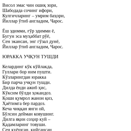
Висол эмас чин ошиқ зори,
Шабодада сочинг ифори,
Кулгичларинг – умрим баҳори,
Йиллар ўтиб англадим, Чарос.
Ёш эдимми, ғўр эдимми ё,
Бугун эса муҳаббат рўё,
Сен экансан, энг гўзал дунё,
Йиллар ўтиб англадим, Чарос.
ЮРАККА УЧҚУН ТУШДИ
Келардинг кўк кўйлакда,
Гуллари бор ним пушти.
Кўзларингдан юракка
Бир парча учқун тушди.
Дилда ёнди ажиб ҳис,
Кўксим бўлди ҳокандоз.
Қоши қумрол жанон қиз,
Ҳаётимга бер пардоз.
Кеча чиққан янги ой,
Бўлсин дейман ковушинг.
Дилга яқин соҳир куй –
Қадамларинг товуши.
Сен қуёшсан, кийгансан