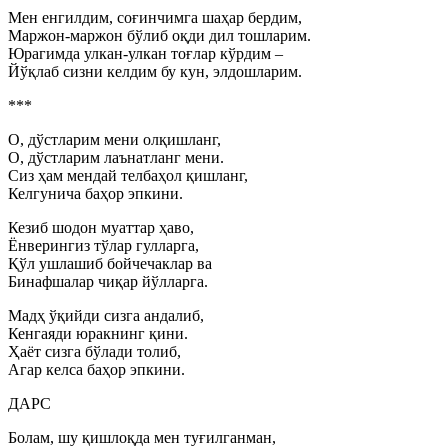
Мен енгилдим, соғинчимга шаҳар бердим,
Маржон-маржон бўлиб оқди дил тошларим.
Юрагимда улкан-улкан тоғлар кўрдим –
Йўқлаб сизни келдим бу кун, элдошларим.
***
О, дўстларим мени олқишланг,
О, дўстларим лаънатланг мени.
Сиз ҳам мендай телбаҳол қишланг,
Келгунича баҳор эпкини.
Кезиб шодон муаттар ҳаво,
Ёнверингиз тўлар гулларга,
Қўл ушлашиб бойчечаклар ва
Бинафшалар чиқар йўлларга.
Мадҳ ўқийди сизга андалиб,
Кенгаяди юракнинг қини.
Ҳаёт сизга бўлади толиб,
Агар келса баҳор эпкини.
ДАРС
Болам, шу қишлоқда мен туғилганман,