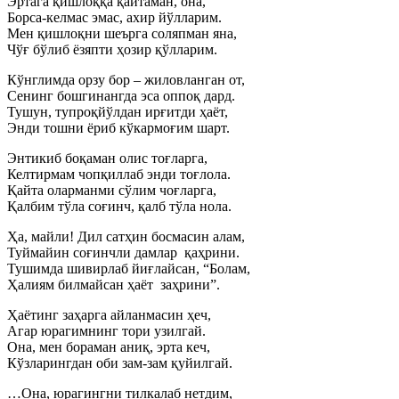
Эртага қишлоққа қайтаман, она,
Борса-келмас эмас, ахир йўлларим.
Мен қишлоқни шеърга соляпман яна,
Чўғ бўлиб ёзяпти ҳозир қўлларим.
Кўнглимда орзу бор – жиловланган от,
Сенинг бошгинангда эса оппоқ дард.
Тушун, тупроқйўлдан ирғитди ҳаёт,
Энди тошни ёриб кўкармоғим шарт.
Энтикиб боқаман олис тоғларга,
Келтирмам чопқиллаб энди тоғлола.
Қайта оларманми сўлим чоғларга,
Қалбим тўла соғинч, қалб тўла нола.
Ҳа, майли! Дил сатҳин босмасин алам,
Туймайин соғинчли дамлар қаҳрини.
Тушимда шивирлаб йиғлайсан, “Болам,
Ҳалиям билмайсан ҳаёт заҳрини”.
Ҳаётинг заҳарга айланмасин ҳеч,
Агар юрагимнинг тори узилгай.
Она, мен бораман аниқ, эрта кеч,
Кўзларингдан оби зам-зам қуйилгай.
…Она, юрагингни тилкалаб нетдим,