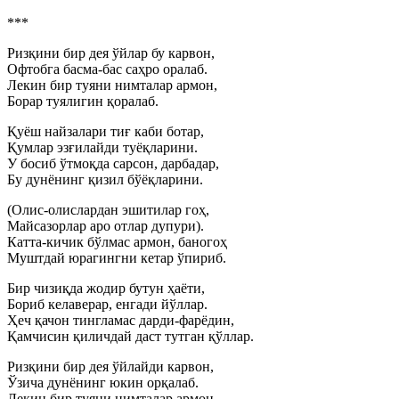
***
Ризқини бир дея ўйлар бу карвон,
Офтобга басма-бас саҳро оралаб.
Лекин бир туяни нимталар армон,
Борар туялигин қоралаб.
Қуёш найзалари тиғ каби ботар,
Қумлар эзғилайди туёқларини.
У босиб ўтмоқда сарсон, дарбадар,
Бу дунёнинг қизил бўёқларини.
(Олис-олислардан эшитилар гоҳ,
Майсазорлар аро отлар дупури).
Катта-кичик бўлмас армон, баногоҳ
Муштдай юрагингни кетар ўпириб.
Бир чизиқда жодир бутун ҳаёти,
Бориб келаверар, енгади йўллар.
Ҳеч қачон тингламас дарди-фарёдин,
Қамчисин қиличдай даст тутган қўллар.
Ризқини бир дея ўйлайди карвон,
Ўзича дунёнинг юкин орқалаб.
Лекин бир туяни нимталар армон,