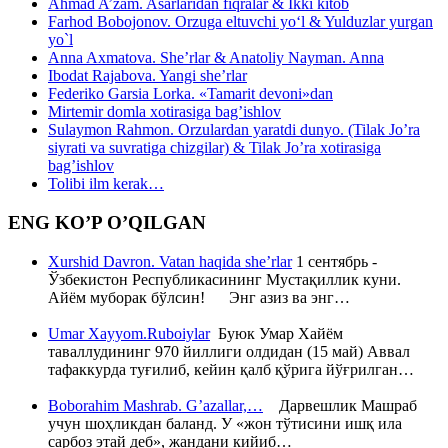
Ahmad A’zam. Asarlaridan fiqralar & Ikki kitob
Farhod Bobojonov. Orzuga eltuvchi yo‘l & Yulduzlar yurgan
yo`l
Anna Axmatova. She’rlar & Anatoliy Nayman. Anna
Ibodat Rajabova. Yangi she’rlar
Federiko Garsia Lorka. «Tamarit devoni»dan
Mirtemir domla xotirasiga bag’ishlov
Sulaymon Rahmon. Orzulardan yaratdi dunyo. (Tilak Jo’ra
siyrati va suvratiga chizgilar) & Tilak Jo’ra xotirasiga
bag’ishlov
Tolibi ilm kerak…
ENG KO’P O’QILGAN
Xurshid Davron. Vatan haqida she’rlar
1 сентябрь -
Ўзбекистон Республикасининг Мустақиллик куни.
Айём муборак бўлсин! Энг азиз ва энг…
Umar Xayyom.Ruboiylar
Буюк Умар Хайём
таваллудининг 970 йиллиги олдидан (15 май) Аввал
тафаккурда туғилиб, кейин қалб қўрига йўғрилган…
Boborahim Mashrab. G’azallar,…
Дарвешлик Машраб
учун шоҳликдан баланд. У «жон тўтисини ишқ ила
сарбоз этай деб», жандани кийиб…