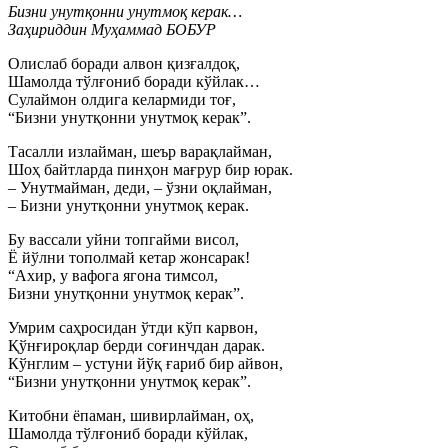
Бизни унутқонни унутмоқ керак…
Заҳириддин Муҳаммад БОБУР
Олислаб боради алвон қизғалдоқ,
Шамолда тўлғониб боради кўйлак…
Сулаймон олдига келармиди тоғ,
“Бизни унутқонни унутмоқ керак”.
Тасалли излайман, шеър варақлайман,
Шоҳ байтларда пинҳон мағрур бир юрак.
– Унутмайман, деди, – ўзни оқлайман,
– Бизни унутқонни унутмоқ керак.
Бу вассали уйни топгайми висол,
Ё йўлни тополмай кетар жонсарак!
“Ахир, у вафога ягона тимсол,
Бизни унутқонни унутмоқ керак”.
Умрим саҳросидан ўтди кўп карвон,
Қўнғироқлар берди соғинчдан дарак.
Кўнглим – устуни йўқ ғариб бир айвон,
“Бизни унутқонни унутмоқ керак”.
Китобни ёпаман, шивирлайман, оҳ,
Шамолда тўлғониб боради кўйлак,