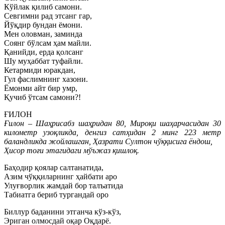
Кўйлак қилиб самони.
Севгимни рад этсанг гар,
Йўқдир бундан ёмони.
Мен оловман, заминда
Соянг бўлсам ҳам майли.
Қанийди, ерда қолсанг
Шу муҳаббат туфайли.
Кетармиди юракдан,
Гул фаслимнинг хазони.
Ёмонми айт бир умр,
Қучиб ўтсам самони?!
ҒИЛОН
Ғилон – Шаҳрисабз шаҳридан 80, Мироқи шаҳарчасидан 30
километр узоқликда, денгиз сатҳидан 2 минг 223 метр
баландликда жойлашган, Ҳазрати Султон чўққисига ёндош,
Ҳисор тоғи этагидаги мўъжаз қишлоқ.
Баҳодир қоялар салтанатида,
Азим чўққиларнинг ҳайбати аро
Улуғворлик жамдай бор талъатида
Табиатга бериб тургандай оро
Биллур баданини этганча кўз-кўз,
Эриган олмосдай оқар Оқдарё.