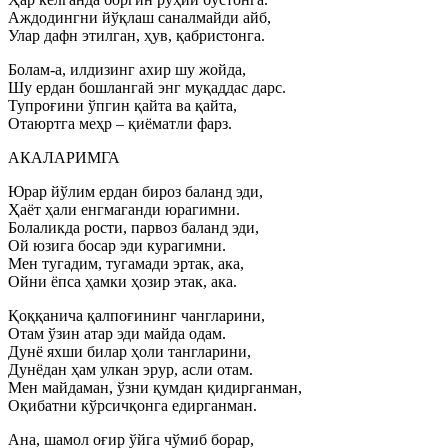
Аждодингни йўқлаш саналмайди айб,
Улар дафн этилган, ҳув, қабристонга.
Болам-а, илдизинг ахир шу жойда,
Шу ердан бошлангай энг муқаддас дарс.
Тупроғини ўпгин қайта ва қайта,
Отаюртга меҳр – қиёматли фарз.
АКАЛАРИМГА
Юрар йўлим ердан бироз баланд эди,
Ҳаёт ҳали енгмаганди юрагимни.
Болаликда рости, парвоз баланд эди,
Ой юзига босар эди курагимни.
Мен тугадим, тугамади эртак, ака,
Ойни ёпса ҳамки ҳозир этак, ака.
Қоққанича қалпоғининг чангларини,
Отам ўзин атар эди майда одам.
Дунё яхши билар ҳоли тангларини,
Дунёдан ҳам улкан эрур, асли отам.
Мен майдаман, ўзни қумдан қидирганман,
Оқибатни кўрсичқонга едирганман.
Ана, шамол оғир ўйга чўмиб борар,