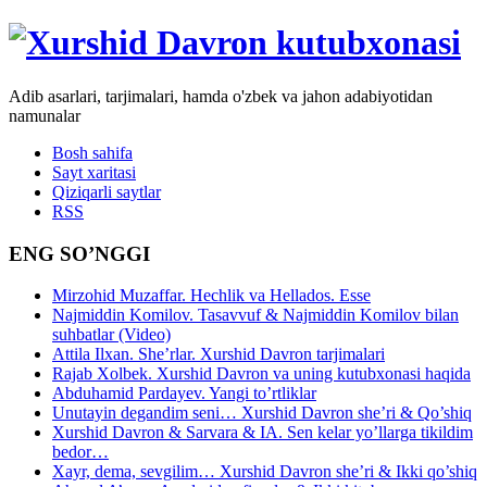
Adib asarlari, tarjimalari, hamda o'zbek va jahon adabiyotidan
namunalar
Bosh sahifa
Sayt xaritasi
Qiziqarli saytlar
RSS
ENG SO’NGGI
Mirzohid Muzaffar. Hechlik va Hellados. Esse
Najmiddin Komilov. Tasavvuf & Najmiddin Komilov bilan
suhbatlar (Video)
Attila Ilxan. She’rlar. Xurshid Davron tarjimalari
Rajab Xolbek. Xurshid Davron va uning kutubxonasi haqida
Abduhamid Pardayev. Yangi to’rtliklar
Unutayin degandim seni… Xurshid Davron she’ri & Qo’shiq
Xurshid Davron & Sarvara & IA. Sen kelar yo’llarga tikildim
bedor…
Xayr, dema, sevgilim… Xurshid Davron she’ri & Ikki qo’shiq