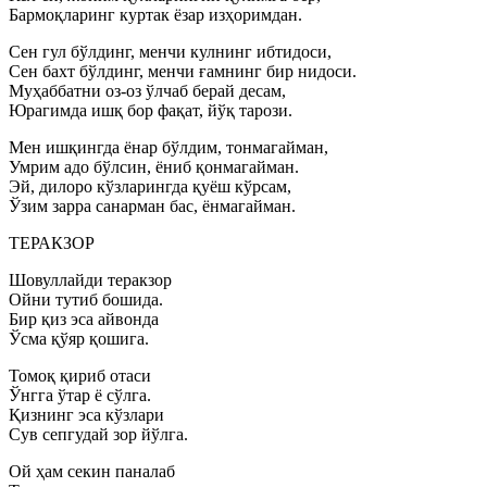
Бармоқларинг куртак ёзар изҳоримдан.
Сен гул бўлдинг, менчи кулнинг ибтидоси,
Сен бахт бўлдинг, менчи ғамнинг бир нидоси.
Муҳаббатни оз-оз ўлчаб берай десам,
Юрагимда ишқ бор фақат, йўқ тарози.
Мен ишқингда ёнар бўлдим, тонмагайман,
Умрим адо бўлсин, ёниб қонмагайман.
Эй, дилоро кўзларингда қуёш кўрсам,
Ўзим зарра санарман бас, ёнмагайман.
ТЕРАКЗОР
Шовуллайди теракзор
Ойни тутиб бошида.
Бир қиз эса айвонда
Ўсма қўяр қошига.
Томоқ қириб отаси
Ўнгга ўтар ё сўлга.
Қизнинг эса кўзлари
Сув сепгудай зор йўлга.
Ой ҳам секин паналаб