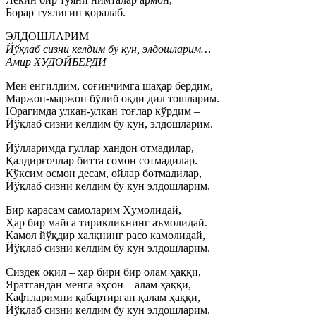
Борар туялигин қоралаб.
ЭЛДОШЛАРИМ
Йўқлаб сизни келдим бу кун, элдошларим…
Амир ХУДОЙБЕРДИ
Мен енгилдим, соғинчимга шаҳар бердим,
Маржон-маржон бўлиб оқди дил тошларим.
Юрагимда улкан-улкан тоғлар кўрдим –
Йўқлаб сизни келдим бу кун, элдошларим.
Йўлларимда гуллар хандон отмадилар,
Қалдирғочлар битта сомон сотмадилар.
Кўксим осмон десам, ойлар ботмадилар,
Йўқлаб сизни келдим бу кун элдошларим.
Бир қарасам самоларим Ҳумолидай,
Ҳар бир майса тирикликнинг аъмолидай.
Камол йўқдир халқнинг расо камолидай,
Йўқлаб сизни келдим бу кун элдошларим.
Сиздек оқил – ҳар бири бир олам ҳаққи,
Яратгандан менга эҳсон – алам ҳаққи,
Кафтларимни қабартирган қалам ҳаққи,
Йўқлаб сизни келдим бу кун элдошларим.