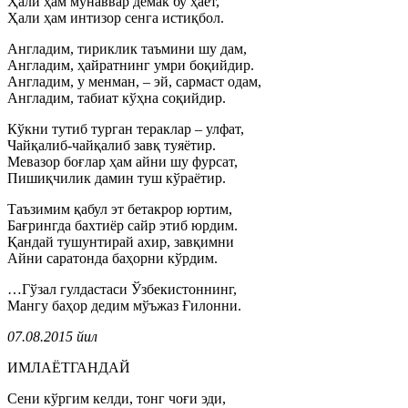
Ҳали ҳам мунаввар демак бу ҳаёт,
Ҳали ҳам интизор сенга истиқбол.
Англадим, тириклик таъмини шу дам,
Англадим, ҳайратнинг умри боқийдир.
Англадим, у менман, – эй, сармаст одам,
Англадим, табиат кўҳна соқийдир.
Кўкни тутиб турган тераклар – улфат,
Чайқалиб-чайқалиб завқ туяётир.
Мевазор боғлар ҳам айни шу фурсат,
Пишиқчилик дамин туш кўраётир.
Таъзимим қабул эт бетакрор юртим,
Бағрингда бахтиёр сайр этиб юрдим.
Қандай тушунтирай ахир, завқимни
Айни саратонда баҳорни кўрдим.
…Гўзал гулдастаси Ўзбекистоннинг,
Мангу баҳор дедим мўъжаз Ғилонни.
07.08.2015 йил
ИМЛАЁТГАНДАЙ
Сени кўргим келди, тонг чоғи эди,