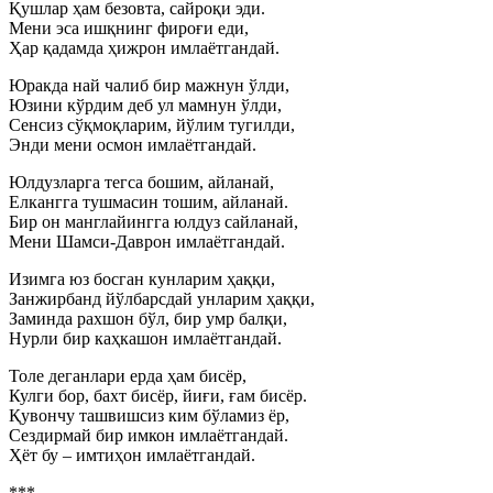
Қушлар ҳам безовта, сайроқи эди.
Мени эса ишқнинг фироғи еди,
Ҳар қадамда ҳижрон имлаётгандай.
Юракда най чалиб бир мажнун ўлди,
Юзини кўрдим деб ул мамнун ўлди,
Сенсиз сўқмоқларим, йўлим тугилди,
Энди мени осмон имлаётгандай.
Юлдузларга тегса бошим, айланай,
Елкангга тушмасин тошим, айланай.
Бир он манглайингга юлдуз сайланай,
Мени Шамси-Даврон имлаётгандай.
Изимга юз босган кунларим ҳаққи,
Занжирбанд йўлбарсдай унларим ҳаққи,
Заминда рахшон бўл, бир умр балқи,
Нурли бир каҳкашон имлаётгандай.
Толе деганлари ерда ҳам бисёр,
Кулги бор, бахт бисёр, йиғи, ғам бисёр.
Қувончу ташвишсиз ким бўламиз ёр,
Сездирмай бир имкон имлаётгандай.
Ҳёт бу – имтиҳон имлаётгандай.
***