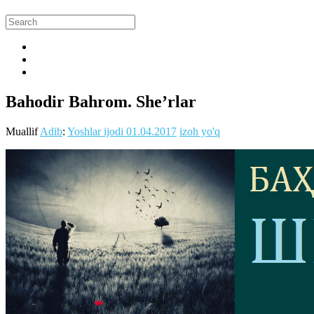
Bahodir Bahrom. She’rlar
Muallif
Adib
:
Yoshlar ijodi
01.04.2017
izoh yo'q