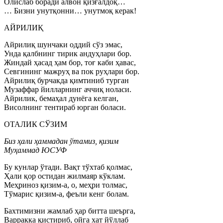
Олислаб боради алвон қизғалдоқ…
… Бизни унутқонни… унутмоқ керак!
АЙРИЛИҚ
Айрилиқ шунчаки оддий сўз эмас,
Унда қалбнинг тирик андуҳлари бор.
Жиндай ҳасад ҳам бор, тоғ каби ҳавас,
Севгининг мажруҳ ва пок руҳлари бор.
Айрилиқ бурчакда қимтиниб турган
Музаффар йилларнинг аччиқ ноласи.
Айрилик, бемаҳал дунёга келган,
Висолнинг тентираб юрган боласи.
ОТАЛИК СЎЗИМ
Биз ҳали ҳаммадан ўтамиз, қизим
Муҳаммад ЮСУФ
Бу кунлар ўтади. Вақт тўхтаб қолмас,
Ҳали қор остидан жилмаяр кўклам.
Меҳриноз қизим-а, о, меҳри толмас,
Тўмарис қизим-а, феъли кенг болам.
Бахтимизни жамлаб ҳар битта шеърга,
Варракка қистириб, ойга хат йўллаб