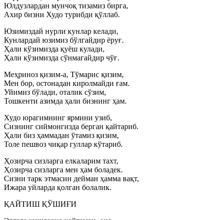
Юлдузлардан мунчоқ тизамиз бирга,
Ахир бизни Худо турибди қўллаб.
Юзимиздай нурли кунлар келади,
Кунлардай юзимиз бўлгайдир ёруғ.
Ҳали кўзимизда қуёш кулади,
Ҳали кўзимизда сўнмагайдир чўғ.
Меҳриноз қизим-а, Тўмарис қизим,
Мен бор, остонадан киролмайди ғам.
Уйимиз бўлади, оталик сўзим,
Тошкенти азимда ҳали бизнинг ҳам.
Худо юрагимнинг ярмини узиб,
Сизнинг сиймонгизда берган қайтариб.
Ҳали биз ҳаммадан ўтамиз қизим,
Толе пешвоз чиқар гуллар кўтариб.
Ҳозирча сизларга елкаларим тахт,
Ҳозирча сизларга мен ҳам боладек.
Сизни тарк этмасин дейман ҳамма вақт,
Ижара уйларда қолган болалик.
ҚАЙТИШ ҚЎШИҒИ