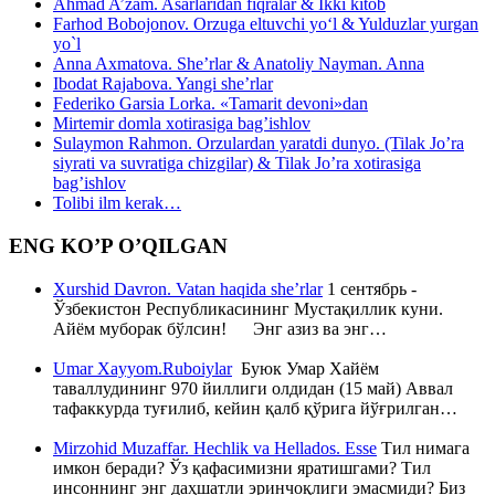
Ahmad A’zam. Asarlaridan fiqralar & Ikki kitob
Farhod Bobojonov. Orzuga eltuvchi yo‘l & Yulduzlar yurgan
yo`l
Anna Axmatova. She’rlar & Anatoliy Nayman. Anna
Ibodat Rajabova. Yangi she’rlar
Federiko Garsia Lorka. «Tamarit devoni»dan
Mirtemir domla xotirasiga bag’ishlov
Sulaymon Rahmon. Orzulardan yaratdi dunyo. (Tilak Jo’ra
siyrati va suvratiga chizgilar) & Tilak Jo’ra xotirasiga
bag’ishlov
Tolibi ilm kerak…
ENG KO’P O’QILGAN
Xurshid Davron. Vatan haqida she’rlar
1 сентябрь -
Ўзбекистон Республикасининг Мустақиллик куни.
Айём муборак бўлсин! Энг азиз ва энг…
Umar Xayyom.Ruboiylar
Буюк Умар Хайём
таваллудининг 970 йиллиги олдидан (15 май) Аввал
тафаккурда туғилиб, кейин қалб қўрига йўғрилган…
Mirzohid Muzaffar. Hechlik va Hellados. Esse
Тил нимага
имкон беради? Ўз қафасимизни яратишгами? Тил
инсоннинг энг даҳшатли эринчоқлиги эмасмиди? Биз