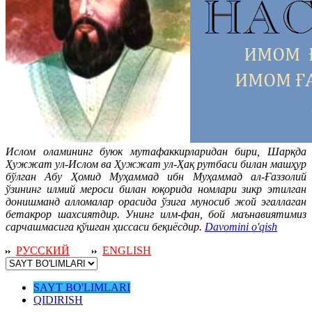
Ислом оламининг буюк мутафаккирларидан бири, Шарқда
Ҳужжат ул-Ислом ва Ҳужжат ул-Ҳақ рутбаси билан машҳур
бўлган Абу Ҳомид Муҳаммад ибн Муҳаммад ал-Ғаззолий
ўзининг илмий мероси билан юқорида номлари зикр этилган
донишманд алломалар орасида ўзига муносиб жой эгаллаган
бетакрор шахсиятдир. Унинг илм-фан, бой маънавиятимиз
сарчашмасига қўшган ҳиссаси беқиёсдир.
Davomini o'qish
РУССКИЙ
ENGLISH
SAYT BO'LIMLARI
QIDIRISH