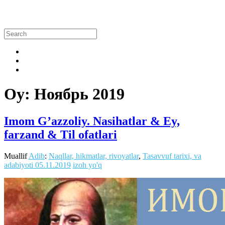
Oy:
Ноябрь 2019
Imom G’azzoliy. Nasihatlar & Ey,
farzand & Til ofatlari
Muallif
Adib
:
Naqllar, hikmatlar, rivoyatlar
,
Tasavvuf tarixi, va
adabiyoti
05.11.2019
izoh yo'q