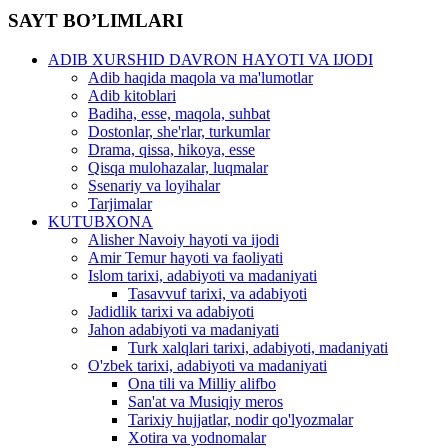
SAYT BO’LIMLARI
ADIB XURSHID DAVRON HAYOTI VA IJODI
Adib haqida maqola va ma'lumotlar
Adib kitoblari
Badiha, esse, maqola, suhbat
Dostonlar, she'rlar, turkumlar
Drama, qissa, hikoya, esse
Qisqa mulohazalar, luqmalar
Ssenariy va loyihalar
Tarjimalar
KUTUBXONA
Alisher Navoiy hayoti va ijodi
Amir Temur hayoti va faoliyati
Islom tarixi, adabiyoti va madaniyati
Tasavvuf tarixi, va adabiyoti
Jadidlik tarixi va adabiyoti
Jahon adabiyoti va madaniyati
Turk xalqlari tarixi, adabiyoti, madaniyati
O'zbek tarixi, adabiyoti va madaniyati
Ona tili va Milliy alifbo
San'at va Musiqiy meros
Tarixiy hujjatlar, nodir qo'lyozmalar
Xotira va yodnomalar