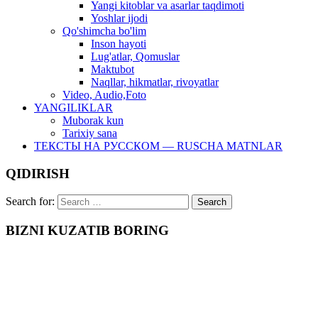
Yangi kitoblar va asarlar taqdimoti
Yoshlar ijodi
Qo'shimcha bo'lim
Inson hayoti
Lug'atlar, Qomuslar
Maktubot
Naqllar, hikmatlar, rivoyatlar
Video, Audio,Foto
YANGILIKLAR
Muborak kun
Tarixiy sana
ТЕКСТЫ НА РУССКОМ — RUSCHA MATNLAR
QIDIRISH
Search for:
BIZNI KUZATIB BORING