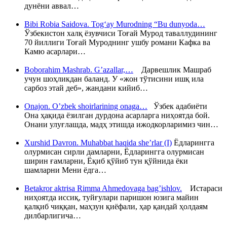
дунёни аввал…
Bibi Robia Saidova. Tog‘ay Murodning “Bu dunyoda…
Ўзбекистон халқ ёзувчиси Тоғай Мурод таваллудининг
70 йиллиги Тоғай Муроднинг ушбу романи Кафка ва
Камю асарлари…
Boborahim Mashrab. G’azallar,…
Дарвешлик Машраб
учун шоҳликдан баланд. У «жон тўтисини ишқ ила
сарбоз этай деб», жандани кийиб…
Onajon. O’zbek shoirlarining onaga…
Ўзбек адабиёти
Она ҳақида ёзилган дурдона асарларга ниҳоятда бой.
Онани улуғлашда, мадҳ этишда ижодкорларимиз чин…
Xurshid Davron. Muhabbat haqida she’rlar (I)
Ёдларингга
олурмисан сирли дамларни, Ёдларингга олурмисан
ширин ғамларни, Ёқиб қўйиб тун қўйнида ёки
шамларни Мени ёдга…
Betakror aktrisa Rimma Ahmedovaga bag’ishlov.
Истараси
ниҳоятда иссиқ, туйғулари паришон юзига майин
қалқиб чиққан, маҳзун қиёфали, ҳар қандай ҳолдаям
дилбарлигича…