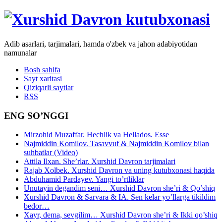
Adib asarlari, tarjimalari, hamda o'zbek va jahon adabiyotidan
namunalar
Bosh sahifa
Sayt xaritasi
Qiziqarli saytlar
RSS
ENG SO’NGGI
Mirzohid Muzaffar. Hechlik va Hellados. Esse
Najmiddin Komilov. Tasavvuf & Najmiddin Komilov bilan
suhbatlar (Video)
Attila Ilxan. She’rlar. Xurshid Davron tarjimalari
Rajab Xolbek. Xurshid Davron va uning kutubxonasi haqida
Abduhamid Pardayev. Yangi to’rtliklar
Unutayin degandim seni… Xurshid Davron she’ri & Qo’shiq
Xurshid Davron & Sarvara & IA. Sen kelar yo’llarga tikildim
bedor…
Xayr, dema, sevgilim… Xurshid Davron she’ri & Ikki qo’shiq