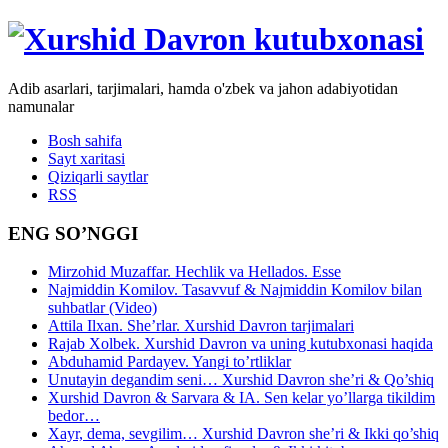
Adib asarlari, tarjimalari, hamda o'zbek va jahon adabiyotidan
namunalar
Bosh sahifa
Sayt xaritasi
Qiziqarli saytlar
RSS
ENG SO’NGGI
Mirzohid Muzaffar. Hechlik va Hellados. Esse
Najmiddin Komilov. Tasavvuf & Najmiddin Komilov bilan
suhbatlar (Video)
Attila Ilxan. She’rlar. Xurshid Davron tarjimalari
Rajab Xolbek. Xurshid Davron va uning kutubxonasi haqida
Abduhamid Pardayev. Yangi to’rtliklar
Unutayin degandim seni… Xurshid Davron she’ri & Qo’shiq
Xurshid Davron & Sarvara & IA. Sen kelar yo’llarga tikildim
bedor…
Xayr, dema, sevgilim… Xurshid Davron she’ri & Ikki qo’shiq