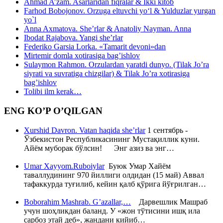
Ahmad A’zam. Asarlaridan fiqralar & Ikki kitob
Farhod Bobojonov. Orzuga eltuvchi yo‘l & Yulduzlar yurgan
yo`l
Anna Axmatova. She’rlar & Anatoliy Nayman. Anna
Ibodat Rajabova. Yangi she’rlar
Federiko Garsia Lorka. «Tamarit devoni»dan
Mirtemir domla xotirasiga bag’ishlov
Sulaymon Rahmon. Orzulardan yaratdi dunyo. (Tilak Jo’ra
siyrati va suvratiga chizgilar) & Tilak Jo’ra xotirasiga
bag’ishlov
Tolibi ilm kerak…
ENG KO’P O’QILGAN
Xurshid Davron. Vatan haqida she’rlar
1 сентябрь -
Ўзбекистон Республикасининг Мустақиллик куни.
Айём муборак бўлсин! Энг азиз ва энг…
Umar Xayyom.Ruboiylar
Буюк Умар Хайём
таваллудининг 970 йиллиги олдидан (15 май) Аввал
тафаккурда туғилиб, кейин қалб қўрига йўғрилган…
Boborahim Mashrab. G’azallar,…
Дарвешлик Машраб
учун шоҳликдан баланд. У «жон тўтисини ишқ ила
сарбоз этай деб», жандани кийиб…