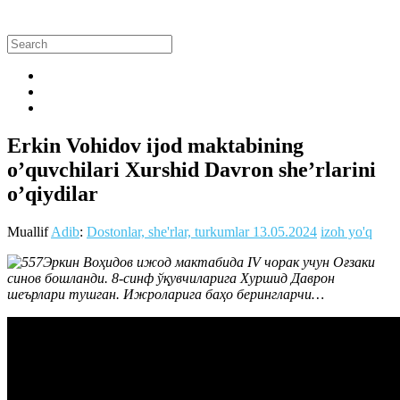
Erkin Vohidov ijod maktabining
o’quvchilari Xurshid Davron she’rlarini
o’qiydilar
Muallif
Adib
:
Dostonlar, she'rlar, turkumlar
13.05.2024
izoh yo'q
Эркин Воҳидов ижод мактабида IV чорак учун Оғзаки
синов бошланди. 8-синф ўқувчиларига Хуршид Даврон
шеърлари тушган. Ижроларига баҳо берингларчи…