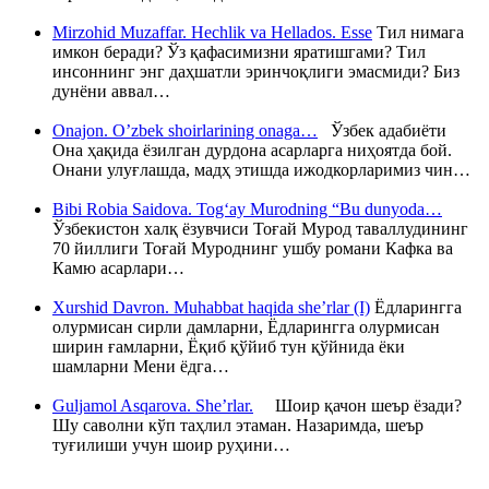
Mirzohid Muzaffar. Hechlik va Hellados. Esse
Тил нимага
имкон беради? Ўз қафасимизни яратишгами? Тил
инсоннинг энг даҳшатли эринчоқлиги эмасмиди? Биз
дунёни аввал…
Onajon. O’zbek shoirlarining onaga…
Ўзбек адабиёти
Она ҳақида ёзилган дурдона асарларга ниҳоятда бой.
Онани улуғлашда, мадҳ этишда ижодкорларимиз чин…
Bibi Robia Saidova. Tog‘ay Murodning “Bu dunyoda…
Ўзбекистон халқ ёзувчиси Тоғай Мурод таваллудининг
70 йиллиги Тоғай Муроднинг ушбу романи Кафка ва
Камю асарлари…
Xurshid Davron. Muhabbat haqida she’rlar (I)
Ёдларингга
олурмисан сирли дамларни, Ёдларингга олурмисан
ширин ғамларни, Ёқиб қўйиб тун қўйнида ёки
шамларни Мени ёдга…
Guljamol Asqarova. She’rlar.
Шоир қачон шеър ёзади?
Шу саволни кўп таҳлил этаман. Назаримда, шеър
туғилиши учун шоир руҳини…