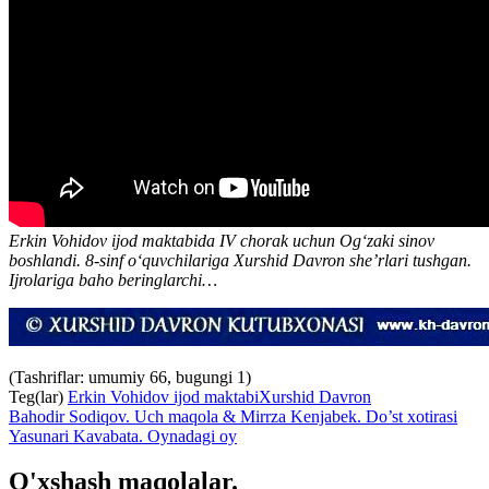
Erkin Vohidov ijod maktabida IV chorak uchun Ogʻzaki sinov
boshlandi. 8-sinf oʻquvchilariga Xurshid Davron she’rlari tushgan.
Ijrolariga baho beringlarchi…
(Tashriflar: umumiy 66, bugungi 1)
Teg(lar)
Erkin Vohidov ijod maktabi
Xurshid Davron
Bahodir Sodiqov. Uch maqola & Mirrza Kenjabek. Do’st xotirasi
Yasunari Kavabata. Oynadagi oy
O'xshash maqolalar.