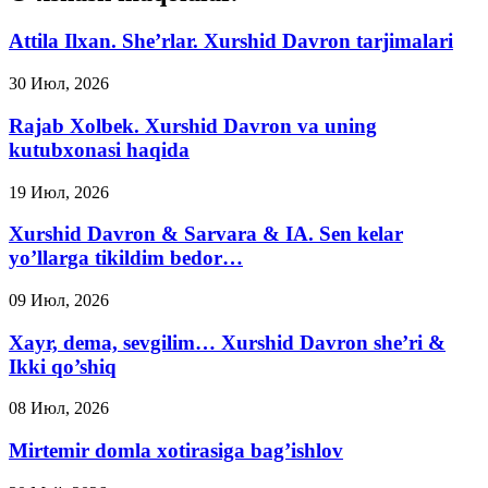
Attila Ilxan. She’rlar. Xurshid Davron tarjimalari
30 Июл, 2026
Rajab Xolbek. Xurshid Davron va uning
kutubxonasi haqida
19 Июл, 2026
Xurshid Davron & Sarvara & IA. Sen kelar
yo’llarga tikildim bedor…
09 Июл, 2026
Xayr, dema, sevgilim… Xurshid Davron she’ri &
Ikki qo’shiq
08 Июл, 2026
Mirtemir domla xotirasiga bag’ishlov