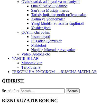
O'zbek tarixi, adabiyoti va madaniyati
Ona tili va Milliy alifbo
San'at va Musiqiy meros
Tarixiy hujjatlar, nodir qo'lyozmalar
Xotira va yodnomalar
Yangi kitoblar va asarlar taqdimoti
Yoshlar ijodi
Qo'shimcha bo'lim
Inson hayoti
Lug'atlar, Qomuslar
Maktubot
Naqllar, hikmatlar, rivoyatlar
Video, Audio,Foto
YANGILIKLAR
Muborak kun
Tarixiy sana
ТЕКСТЫ НА РУССКОМ — RUSCHA MATNLAR
QIDIRISH
Search for:
BIZNI KUZATIB BORING