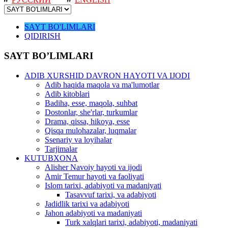
SAYT BO'LIMLARI
QIDIRISH
SAYT BO’LIMLARI
ADIB XURSHID DAVRON HAYOTI VA IJODI
Adib haqida maqola va ma'lumotlar
Adib kitoblari
Badiha, esse, maqola, suhbat
Dostonlar, she'rlar, turkumlar
Drama, qissa, hikoya, esse
Qisqa mulohazalar, luqmalar
Ssenariy va loyihalar
Tarjimalar
KUTUBXONA
Alisher Navoiy hayoti va ijodi
Amir Temur hayoti va faoliyati
Islom tarixi, adabiyoti va madaniyati
Tasavvuf tarixi, va adabiyoti
Jadidlik tarixi va adabiyoti
Jahon adabiyoti va madaniyati
Turk xalqlari tarixi, adabiyoti, madaniyati