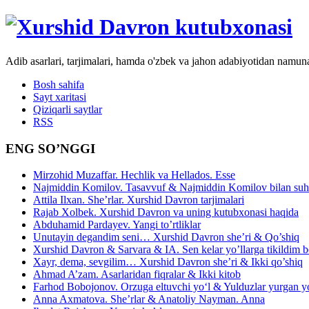
Adib asarlari, tarjimalari, hamda o'zbek va jahon adabiyotidan namun
Bosh sahifa
Sayt xaritasi
Qiziqarli saytlar
RSS
ENG SO’NGGI
Mirzohid Muzaffar. Hechlik va Hellados. Esse
Najmiddin Komilov. Tasavvuf & Najmiddin Komilov bilan suhb
Attila Ilxan. She’rlar. Xurshid Davron tarjimalari
Rajab Xolbek. Xurshid Davron va uning kutubxonasi haqida
Abduhamid Pardayev. Yangi to’rtliklar
Unutayin degandim seni… Xurshid Davron she’ri & Qo’shiq
Xurshid Davron & Sarvara & IA. Sen kelar yo’llarga tikildim
Xayr, dema, sevgilim… Xurshid Davron she’ri & Ikki qo’shiq
Ahmad A’zam. Asarlaridan fiqralar & Ikki kitob
Farhod Bobojonov. Orzuga eltuvchi yo‘l & Yulduzlar yurgan y
Anna Axmatova. She’rlar & Anatoliy Nayman. Anna