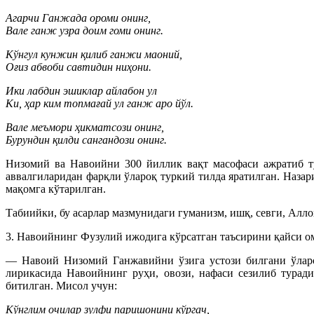
Агарчи Ганжада ороми онинг,
Вале ганж узра доим гоми онинг.
Кўнгул кунжин қилиб ганжи маоний,
Оғиз абвоби савтидин ниҳони.
Ики лабдин эшиклар айлабон ул
Ки, ҳар ким топмағай ул ганж аро йўл.
Вале меъмори ҳикматсози онинг,
Бурундин қилди сангандози онинг.
Низомий ва Навоийни 300 йиллик вақт масофаси ажратиб т
аввалгиларидан фарқли ўлароқ туркий тилда яратилган. Наза
мақомга кўтарилган.
Табиийки, бу асарлар мазмунидаги гуманизм, ишқ, севги, Алло
3. Навоийнинг Фузулий ижодига кўрсатган таъсирини қайси 
— Навоий Низомий Ганжавийни ўзига устози билгани ўлароқ
лирикасида Навоийнинг руҳи, овози, нафаси сезилиб туради
битилган. Мисол учун:
Кўнглим очилар зулфи паришонини кўргач,