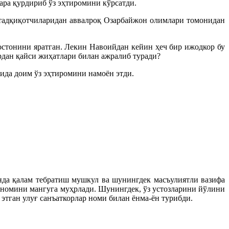
ра қурдириб ўз эҳтиромини кўрсатди.
 тадқиқотчиларидан аввалроқ Озарбайжон олимлари томонидан
остонини яратган. Лекин Навоийдан кейин ҳеч бир ижодкор бу
рдан қайси жиҳатлари билан ажралиб туради?
ида доим ўз эҳтиромини намоён этди.
да қалам тебратиш мушкул ва шунингдек масъулиятли вазифа
ўз номини мангуга муҳрлади. Шунингдек, ўз устозларини йўлини
этган улуғ санъаткорлар номи билан ёнма-ён турибди.