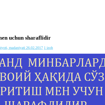
men uchun sharaflidir
biyoti, madaniyati
26.02.2017
1 izoh