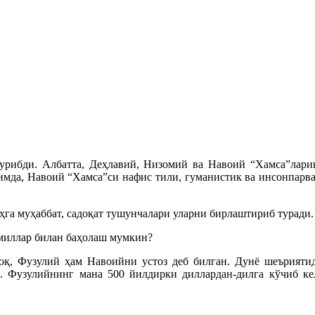
урибди. Албатта, Деҳлавий, Низомий ва Навоий “Хамса”лари
римда, Навоий “Хамса”си нафис тили, гуманистик ва инсонпарв
ҳга муҳаббат, садоқат тушунчалари уларни бирлаштириб туради.
омиллар билан баҳолаш мумкин?
, Фузулий ҳам Навоийни устоз деб билган. Дунё шеъриятида
. Фузулийнинг мана 500 йилдирки диллардан-дилга кўчиб кел