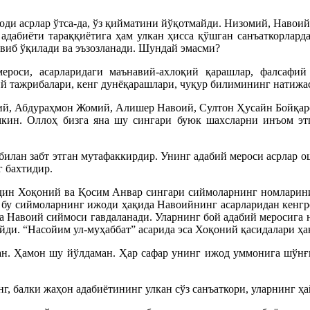
оди асрлар ўтса-да, ўз қийматини йўқотмайди. Низомий, Навоий
адабиёти тараққиётига ҳам улкан ҳисса қўшган санъаткорлард
виб ўқилади ва эъзозланади. Шундай эмасми?
ероси, асарларидаги маънавий-ахлоқий қарашлар, фалсафий
ий тажрибалари, кенг дунёқарашлари, чуқур билимининг натижа
й, Абдураҳмон Жомий, Алишер Навоий, Султон Ҳусайн Бойқар
кин. Оллоҳ бизга яна шу сингари буюк шахсларни инъом этг
илан забт этган мутафаккирдир. Унинг адабий мероси асрлар ош
г бахтидир.
ин Хоқоний ва Қосим Анвар сингари сиймоларнинг номларини ҳ
н бу сиймоларнинг ижоди ҳақида Навоийнинг асарларидан кенгро
а Навоий сиймоси гавдаланади. Уларнинг бой адабий меросига на
и. “Насойим ул-муҳаббат” асарида эса Хоқоний қасидалари ҳақ
. Ҳамон шу йўлдаман. Ҳар сафар унинг ижод уммонига шўнғир
, балки жаҳон адабиётининг улкан сўз санъаткори, уларнинг ҳа