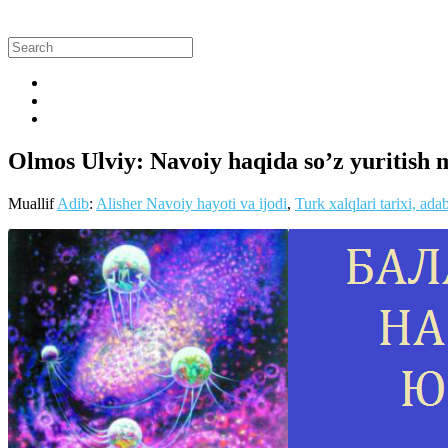
Olmos Ulviy: Navoiy haqida so’z yuritish 
Muallif
Adib
:
Alisher Navoiy hayoti va ijodi
,
Turk xalqlari tarixi, ada