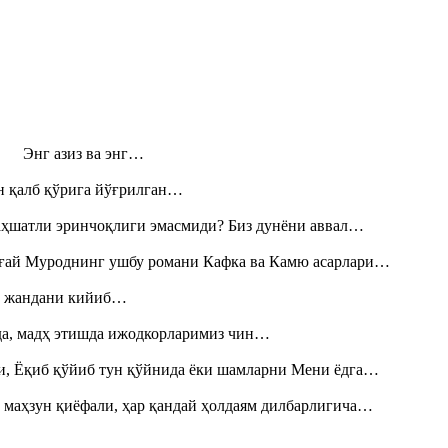
н! Энг азиз ва энг…
н қалб қўрига йўғрилган…
аҳшатли эринчоқлиги эмасмиди? Биз дунёни аввал…
Тоғай Муроднинг ушбу романи Кафка ва Камю асарлари…
», жандани кийиб…
шда, мадҳ этишда ижодкорларимиз чин…
и, Ёқиб қўйиб тун қўйнида ёки шамларни Мени ёдга…
 маҳзун қиёфали, ҳар қандай ҳолдаям дилбарлигича…