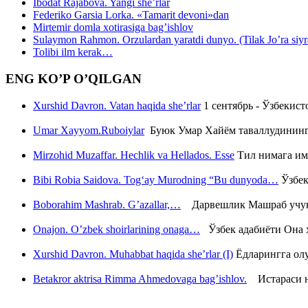
Ibodat Rajabova. Yangi she’rlar
Federiko Garsia Lorka. «Tamarit devoni»dan
Mirtemir domla xotirasiga bag’ishlov
Sulaymon Rahmon. Orzulardan yaratdi dunyo. (Tilak Jo’ra siyrati
Tolibi ilm kerak…
ENG KO’P O’QILGAN
Xurshid Davron. Vatan haqida she’rlar
1 сентябрь - Ўзбекис
Umar Xayyom.Ruboiylar
Буюк Умар Хайём таваллудининг 
Mirzohid Muzaffar. Hechlik va Hellados. Esse
Тил нимага им
Bibi Robia Saidova. Tog‘ay Murodning “Bu dunyoda…
Ўзбек
Boborahim Mashrab. G’azallar,…
Дарвешлик Машраб учун ш
Onajon. O’zbek shoirlarining onaga…
Ўзбек адабиёти Она ҳ
Xurshid Davron. Muhabbat haqida she’rlar (I)
Ёдларингга ол
Betakror aktrisa Rimma Ahmedovaga bag’ishlov.
Истараси ни