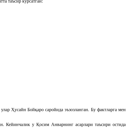
тта таъсир кўрсатган:
улар Ҳусайн Бойқаро саройида эъзозланган. Бу фактларга мен
н. Кейинчалик у Қосим Анварнинг асарлари таъсири остида