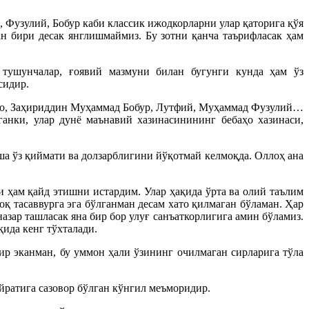
, Фузулий, Бобур каби классик ижодкорларни улар қаторига қўя
ан бири десак янглишмаймиз. Бу зотни қанча таърифласак ҳам
 тушунчалар, ғоявий мазмуни билан бугунги кунда ҳам ўз
сидир.
о, Заҳириддин Муҳаммад Бобур, Лутфий, Муҳаммад Фузулий…
анки, улар дунё маънавий хазинасинининг бебаҳо хазинаси,
а ўз қиймати ва долзарблигини йўқотмай келмоқда. Оллоҳ ана
ам қайд этишни истардим. Улар ҳақида ўрта ва олий таълим
қ тасаввурга эга бўлганман десам хато қилмаган бўламан. Ҳар
зар ташласак яна бир бор улуғ санъаткорлигига амин бўламиз.
ида кенг тўхталади.
 эканман, бу уммон ҳали ўзининг очилмаган сирларига тўла
йратига сазовор бўлган кўнгил меъморидир.