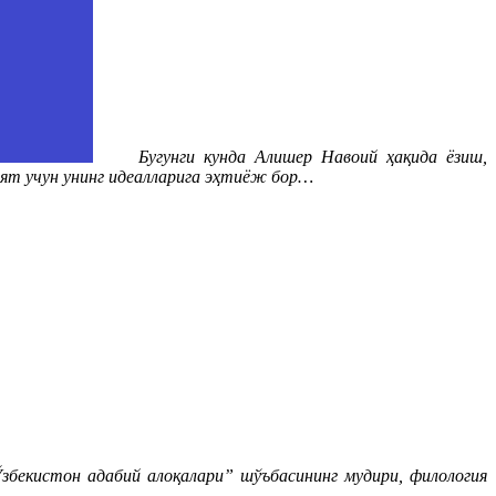
Бугунги кунда Алишер Навоий ҳақида ёзиш,
ят учун унинг идеалларига эҳтиёж бор…
екистон адабий алоқалари” шўъбасининг мудири, филология