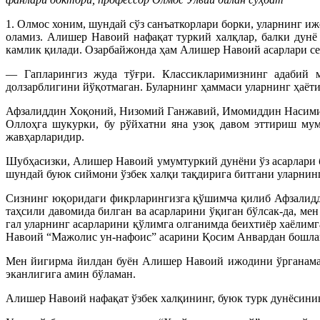
1. Олмос хоним, шундай сўз санъаткорлари борки, уларнинг иж
оламиз. Алишер Навоий нафақат туркий халқлар, балки дунё 
камлик қилади. Озарбайжонда ҳам Алишер Навоий асарлари се
— Гапларингиз жуда тўғри. Классикларимизнинг адабий м
долзарблигини йўқотмаган. Буларнинг ҳаммаси уларнинг ҳаёт
Афзалиддин Хоқоний, Низомий Ганжавий, Имомиддин Насими
Оллоҳга шукурки, бу рўйхатни яна узоқ давом эттириш мум
жавҳарларидир.
Шубҳасизки, Алишер Навоий умумтуркий дунёни ўз асарлари б
шундай буюк сиймони ўзбек халқи тақдирига битгани уларнин
Сизнинг юқоридаги фикрларингизга қўшимча қилиб Афзалидд
таҳсили давомида билган ва асарларини ўқиган бўлсак-да, ме
гал уларнинг асарларини қўлимга олганимда беихтиёр хаёлимг
Навоий “Мажолис ун-нафоис” асарини Қосим Анвардан бошлайд
Мен йигирма йилдан буён Алишер Навоий ижодини ўрганаман
эканлигига амин бўламан.
Алишер Навоий нафақат ўзбек халқининг, буюк турк дунёсининг