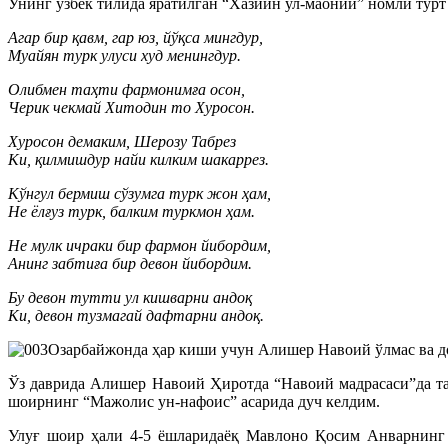
Унинг ўзбек тилида яратилган “Хазйин ул-маоний” номли тўрт д
Агар бир қавм, гар юз, йўқса мингдур,
Муайян турк улуси худ менингдур.
Олибмен таҳти фармонимға осон,
Черик чекмай Хитодин то Хуросон.
Хуросон демаким, Шерозу Табрез
Ки, қилмишдур найи килким шакаррез.
Кўнгул бермиш сўзумга турк жон ҳам,
Не ёлғуз турк, балким туркмон ҳам.
Не мулк ичраки бир фармон йибордим,
Анинг забтиға бир девон йибордим.
Бу девон тутти ул кишварни андоқ
Ки, девон тузмагай дафтарни андоқ.
Озарбайжонда ҳар киши учун Алишер Навоий ўлмас ва д
Ўз даврида Алишер Навоий Ҳиротда “Навоий мадрасаси”да таҳ
шоирнинг “Мажолис ун-нафоис” асарида дуч келдим.
Улуғ шоир ҳали 4-5 ёшларидаёқ Мавлоно Қосим Анварнинг қ