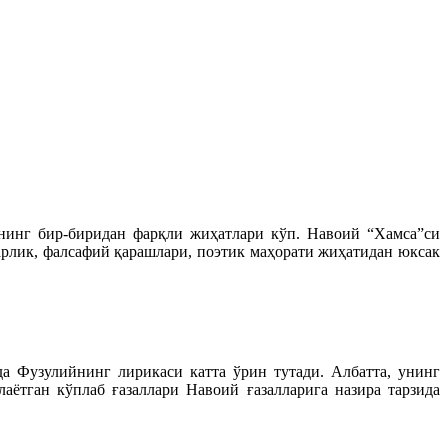
нинг бир-биридан фарқли жиҳатлари кўп. Навоий “Хамса”си
арлик, фалсафий қарашлари, поэтик маҳорати жиҳатидан юксак
 Фузулийнинг лирикаси катта ўрин тутади. Албатта, унинг
аётган кўплаб ғазаллари Навоий ғазалларига назира тарзида