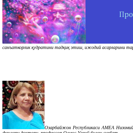
санъаткорлик қудратини тадқиқ этиш, ижодий асарларини тар
Озарбайжон Республикаси АМЕА Низомий
фанлари доктори, профессор Олмос Улвий билан суҳбат