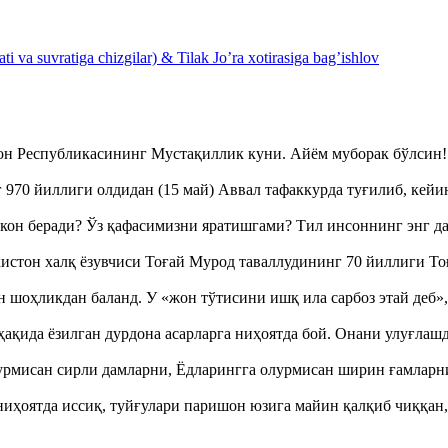
 va suvratiga chizgilar) & Tilak Jo’ra xotirasiga bag’ishlov
тон Республикасининг Мустақиллик куни. Айём муборак бўлси
970 йиллиги олдидан (15 май) Аввал тафаккурда туғилиб, кейи
кон беради? Ўз қафасимизни яратишгами? Тил инсоннинг энг д
истон халқ ёзувчиси Тоғай Мурод таваллудининг 70 йиллиги 
оҳликдан баланд. У «жон тўтисини ишқ ила сарбоз этай деб
ақида ёзилган дурдона асарларга ниҳоятда бой. Онани улуғла
урмисан сирли дамларни, Ёдларингга олурмисан ширин ғамларн
ҳоятда иссиқ, туйғулари паришон юзига майин қалқиб чиққан,