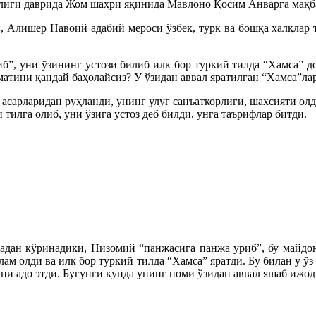
лиги даврида Жом шаҳри яқинида Мавлоно Қосим Анварга мақба
и, Алишер Навоий адабий мероси ўзбек, турк ва бошқа халқлар
”, уни ўзининг устози билиб илк бор туркий тилда “Хамса” д
атини қандай баҳолайсиз? У ўзидан аввал яратилган “Хамса”ла
арларидан руҳланди, унинг улуғ санъаткорлиги, шахсияти олд
тилга олиб, уни ўзига устоз деб билди, унга таърифлар битди.
адан кўринадики, Низомий “панжасига панжа уриб”, бу майдон
лам олди ва илк бор туркий тилда “Хамса” яратди. Бу билан у 
и адо этди. Бугунги кунда унинг номи ўзидан аввал яшаб ижод 