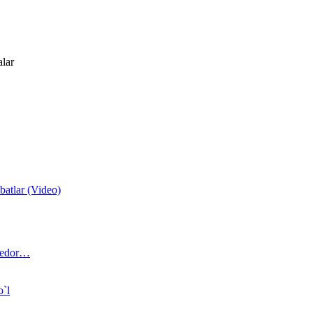
alar
atlar (Video)
 bedor…
o`l