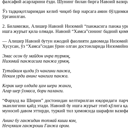
фалсафий асарларини ёзди. Шунинг билан бирга Навоий вазир
Ўз тадқиқотларимдан келиб чиқиб бир нарсага амин бўлдимк
ўрганилган.
2. Биламизки, Алишер Навоий Низомий “панжасига панжа уриб
ишга журъат қила олмади. Навоий “Хамса”сининг бадиий қимм
— Алишер Навоий бутун ижодий фаолияти давомида Низомий ас
Хусусан, ўз “Хамса”сидан ўрин олган достонларида Низомийни 
Эмас осон бу майдон ичра турмоқ,
Низомий панжасиға панжа урмоқ.
Тутайким қилди ўз чангини панжа,
Неким урди анинг чангига панжа.
Керак шер олдида ҳам шери жанги,
Агар шер ўлмаса, бори паланги.
“Фарҳод ва Ширин” достонидан келтирилган юқоридаги парч
эканлигини қайд этади. Навоий бу ишга журъат этиб қўлига қа
муносиб давом эттирди, туркий тил ҳимоясида шарафли вазифан
Анинг бу ганжидин топмай киши ком,
Нечукким ганжроши Ганжа ором.