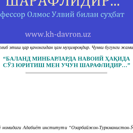
ғиб этиш ҳар қачонгидан ҳам муҳимроқдир. Чунки бугунги жами
“БАЛАНД МИНБАРЛАРДА НАВОИЙ ҲАҚИДА
СЎЗ ЮРИТИШ МЕН УЧУН ШАРАФЛИДИР…”
 номидаги Адабиёт институти “Озарбайжон-Туркманистон-Ўзб