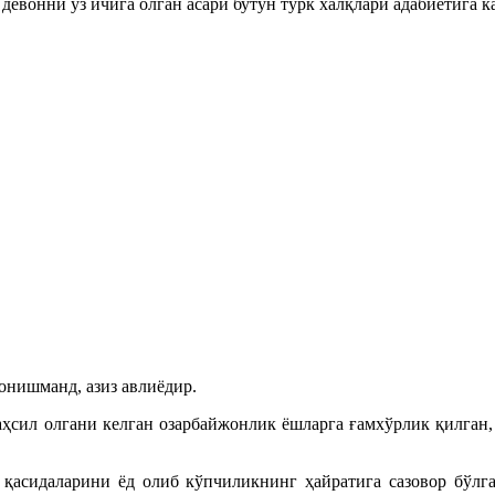
евонни ўз ичига олган асари бутун турк халқлари адабиётига ка
онишманд, азиз авлиёдир.
сил олгани келган озарбайжонлик ёшларга ғамхўрлик қилган, 
асидаларини ёд олиб кўпчиликнинг ҳайратига сазовор бўлга