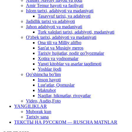
Alisher Navoiy hayoti va ijodi
Amir Temur hayoti va faoliyati
Islom tarixi, adabiyoti va madaniyati
Tasavvuf tarixi, va adabiyoti
Jadidlik tarixi va adabiyoti
Jahon adabiyoti va madaniyati
Turk xalqlari tarixi, adabiyoti, madaniyati
O'zbek tarixi, adabiyoti va madaniyati
Ona tili va Milliy alifbo
San'at va Musiqiy meros
Tarixiy hujjatlar, nodir qo'lyozmalar
Xotira va yodnomalar
Yangi kitoblar va asarlar taqdimoti
Yoshlar ijodi
Qo'shimcha bo'lim
Inson hayoti
Lug'atlar, Qomuslar
Maktubot
Naqllar, hikmatlar, rivoyatlar
Video, Audio,Foto
YANGILIKLAR
Muborak kun
Tarixiy sana
ТЕКСТЫ НА РУССКОМ — RUSCHA MATNLAR