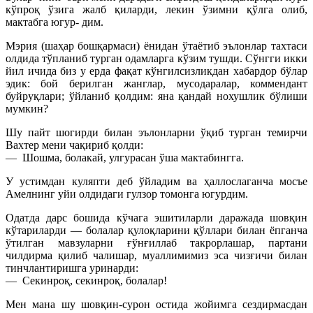
кўпроқ ўзига жалб қиларди, лекин ўзимни қўлга олиб,
мактабга югур- дим.
Мэрия (шаҳар бошқармаси) ёнидан ўтаётиб эълонлар тахтаси
олдида тўпланиб турган одамларга кўзим тушди. Сўнгги икки
йил ичида биз у ерда фақат кўнгилсизликдан хабардор бўлар
эдик: бой берилган жанглар, мусодаралар, коммендант
буйруқлари; ўйланиб қолдим: яна қандай нохушлик бўлиши
мумкин?
Шу пайт шогирди билан эълонларни ўқиб турган темирчи
Вахтер мени чақириб қолди:
— Шошма, болакай, улгурасан ўша мактабингга.
У устимдан куляпти деб ўйладим ва ҳаллослаганча мосъе
Амелнинг уйи олдидаги гулзор томонга югурдим.
Одатда дарс бошида кўчага эшитиларли даражада шовқин
кўтариларди — болалар қулоқларини қўллари билан ёпганча
ўтилган мавзуларни ғўнғиллаб такрорлашар, партани
чилдирма қилиб чалишар, муаллимимиз эса чизғичи билан
тинчлантиришга уринарди:
— Секинроқ, секинроқ, болалар!
Мен мана шу шовқин-сурон остида жойимга сездирмасдан