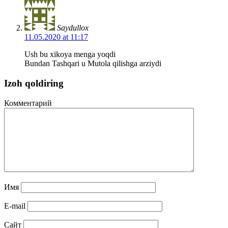
Saydullox
11.05.2020 at 11:17
Ush bu xikoya menga yoqdi
Bundan Tashqari u Mutola qilishga arziydi
Izoh qoldiring
Комментарий
Имя
E-mail
Сайт