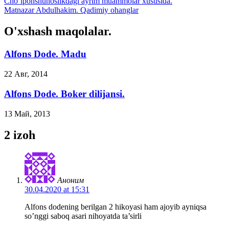
Cho’lponshunoslikdagi ayrim muammolar xususida.
Matnazar Abdulhakim. Qadimiy ohanglar
O'xshash maqolalar.
Alfons Dode. Madu
22 Авг, 2014
Alfons Dode. Boker dilijansi.
13 Май, 2013
2 izoh
Аноним
30.04.2020 at 15:31
Alfons dodening berilgan 2 hikoyasi ham ajoyib ayniqsa
so’nggi saboq asari nihoyatda ta’sirli