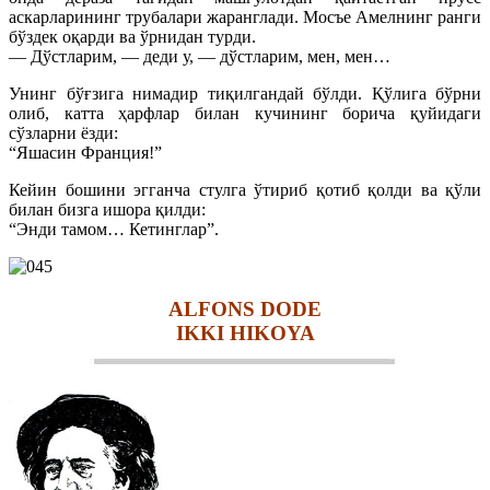
аскарларининг трубалари жаранглади. Мосъе Амелнинг ранги
бўздек оқарди ва ўрнидан турди.
— Дўстларим, — деди у, — дўстларим, мен, мен…
Унинг бўғзига нимадир тиқилгандай бўлди. Қўлига бўрни
олиб, катта ҳарфлар билан кучининг борича қуйидаги
сўзларни ёзди:
“Яшасин Франция!”
Кейин бошини эгганча стулга ўтириб қотиб қолди ва қўли
билан бизга ишора қилди:
“Энди тамом… Кетинглар”.
ALFONS DODE
IKKI HIKOYA