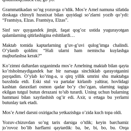
Grammatikadan so’ng yozuvga o’tdik. Mos’e Amel namuna sifatida
doskaga chiroyli husnixat bilan quyidagi so’zlarni yozib qo’ydi:
“Frantsiya, Elzas. Frantsiya, Elzas”.
Sinf suv quygandek jimjit, faqat qog’oz ustida yugurayotgan
qalamlarning qitirlashigina eshitilardi…
Maktab tomida kaptarlarning g’uv-g’uvi qulog’imga chalindi.
O’ylanib qoldim: “Hali ularni ham nemischa kuylashga
majburlashsa kerak?”
Ko’zimni daftardan uzganimda mos’e Amelning maktab bilan qayta
ko’risholmaydigandek har bir narsaga sinchiklab qarayotganini
payqadim. O’ylab ko’ring-a, u qirq yillik umrini shu maktabga
baxshida etdi. Eski stul va partalar kirlanib yaltirar, hovlidagi
kashtan daraxtlari osmon qadar bo’y cho’zgan, ularning tagiga
ekilgan tutgul butun derazani to’sib turardi. Uning uchun bularning
hammasi bilan xayrlashish og’ir edi. Axir, u ertaga bu yerlarni
butunlay tark etadi.
Mos’e Amel darsni oxirigacha yetkazishga o’zida kuch topa oldi.
Yozuv-chizuvdan so’ng tarix darsiga o’tdik; keyin barchamiz
jo’rovoz bo’lib harflarni qaytardik: ba, be, bi, bo, bu. Orqa