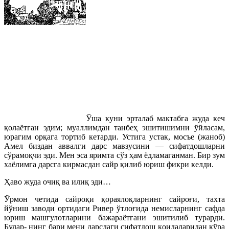
Ўша куни эрталаб мактабга жуда кеч
қолаётган эдим; муаллимдан танбеҳ эшитишимни ўйласам,
юрагим орқага тортиб кетарди. Устига устак, мосъе (жаноб)
Амел биздан аввалги дарс мавзусини — сифатдошларни
сўрамоқчи эди. Мен эса яримта сўз ҳам ёдламаганман. Бир зум
хаёлимга дарсга кирмасдан сайр қилиб юриш фикри келди.
Ҳаво жуда очиқ ва илиқ эди…
Ўрмон четида сайроқи қораялоқларнинг сайроғи, тахта
йўниш заводи ортидаги Ривер ўтлоғида немисларнинг сафда
юриш машғулотларини бажараётгани эшитилиб турарди.
Булар- нинг бари мени дарсдаги сифатдош қоидаларидан кўра