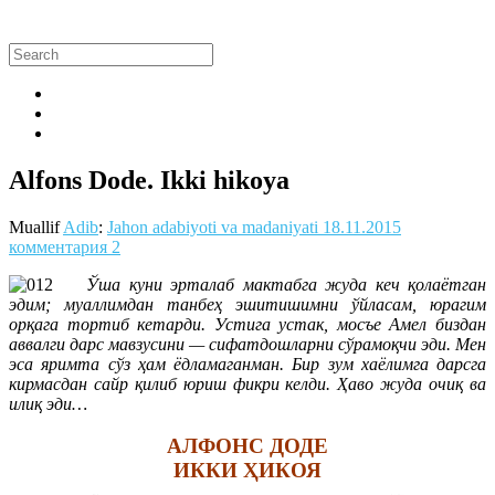
Alfons Dode. Ikki hikoya
Muallif
Adib
:
Jahon adabiyoti va madaniyati
18.11.2015
комментария 2
Ўша куни эрталаб мактабга жуда кеч қолаётган
эдим; муаллимдан танбеҳ эшитишимни ўйласам, юрагим
орқага тортиб кетарди. Устига устак, мосъе Амел биздан
аввалги дарс мавзусини — сифатдошларни сўрамоқчи эди. Мен
эса яримта сўз ҳам ёдламаганман. Бир зум хаёлимга дарсга
кирмасдан сайр қилиб юриш фикри келди. Ҳаво жуда очиқ ва
илиқ эди…
АЛФОНС ДОДЕ
ИККИ ҲИКОЯ