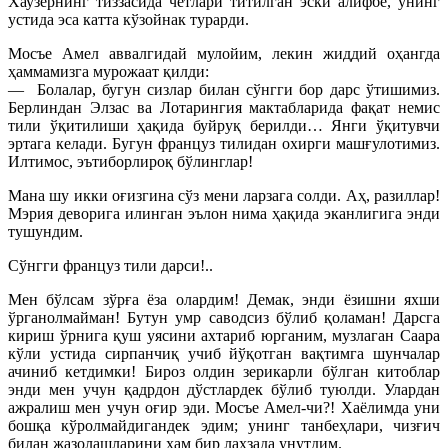
Хаузернинг тиззасида четлари титилган эски алифбе, унинг
устида эса катта кўзойнак турарди.
Мосъе Амел аввалгидай мулойим, лекин жиддий оҳангда
ҳаммамизга мурожаат қилди:
— Болалар, бугун сизлар билан сўнгги бор дарс ўтишимиз.
Берлиндан Элзас ва Лотарингия мактабларида фақат немис
тили ўқитилиши ҳақида буйруқ берилди… Янги ўқитувчи
эртага келади. Бугун француз тилидан охирги машғулотимиз.
Илтимос, эътиборлироқ бўлинглар!
Мана шу икки оғизгина сўз мени ларзага солди. Аҳ, разиллар!
Мэрия деворига илинган эълон нима ҳақида эканлигига энди
тушундим.
Сўнгги француз тили дарси!..
Мен бўлсам зўрға ёза олардим! Демак, энди ёзишни яхши
ўрганолмайман! Бутун умр саводсиз бўлиб қоламан! Дарсга
кириш ўрнига қуш уясини ахтариб юрганим, музлаган Саара
кўли устида сирпанчиқ учиб йўқотган вақтимга шунчалар
ачиниб кетдимки! Бироз олдин зерикарли бўлган китоблар
энди мен учун қадрдон дўстлардек бўлиб туюлди. Улардан
ажралиш мен учун оғир эди. Мосъе Амел-чи?! Хаёлимда уни
бошқа кўролмайдигандек эдим; унинг танбеҳлари, чизғич
билан жазолашларини ҳам бир лаҳзада унутдим.