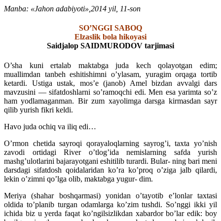
Manba: «Jahon adabiyoti»,2014 yil, 11-son
SO’NGGI SABOQ
Elzaslik bola hikoyasi
Saidjalop SAIDMURODOV tarjimasi
O’sha kuni ertalab maktabga juda kech qolayotgan edim;
muallimdan tanbeh eshitishimni o’ylasam, yuragim orqaga tortib
ketardi. Ustiga ustak, mos’e (janob) Amel bizdan avvalgi dars
mavzusini — sifatdoshlarni so’ramoqchi edi. Men esa yarimta so’z
ham yodlamaganman. Bir zum xayolimga darsga kirmasdan sayr
qilib yurish fikri keldi.
Havo juda ochiq va iliq edi…
O’rmon chetida sayroqi qorayaloqlarning sayrog’i, taxta yo’nish
zavodi ortidagi River o’tlog’ida nemislarning safda yurish
mashg’ulotlarini bajarayotgani eshitilib turardi. Bular- ning bari meni
darsdagi sifatdosh qoidalaridan ko’ra ko’proq o’ziga jalb qilardi,
lekin o’zimni qo’lga olib, maktabga yugur- dim.
Meriya (shahar boshqarmasi) yonidan o’tayotib e’lonlar taxtasi
oldida to’planib turgan odamlarga ko’zim tushdi. So’nggi ikki yil
ichida biz u yerda faqat ko’ngilsizlikdan xabardor bo’lar edik: boy