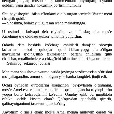
berilgan janglar, musodaralar, kommendant buyruqlari; o’ylanib
qoldim: yana qanday noxushlik bo’lishi mumkin?
Shu payt shogirdi bilan e’lonlarni o’qib turgan temirchi Vaxter meni
chaqirib qoldi:
— Shoshma, bolakay, ulgurasan o’sha maktabingga.
U ustimdan kulyapti deb o’yladim va halloslagancha mos’e
Amelning uyi oldidagi gulzor tomonga yugurdim.
Odatda dars boshida ko’chaga eshitilarli darajada shovqin
ko’tarilardi — bolalar quloqlarini qo’llari bilan yopgancha o’tilgan
mavzularni g’o’ng’illab takrorlashar, partani childirma qilib
chalishar, muallimimiz esa chizg’ichi bilan tinchlantirishga urinardi:
— Sekinroq, sekinroq, bolalar!
Men mana shu shovqin-suron ostida joyimga sezdirmasdan o’tirishni
mo’ljallagandim, ammo shu bugun yakshanba tongidek jimjit edi.
Ochiq oynadan o’rtoqlarim allaqachon joy-joylarida o’tirganini,
mos’e Amel esa vahimali chizg’ichini qo’ltiqlagancha u yoqdan bu
yoqqa borib kelayotganini ko’rdim. Qanday qilib bu jimjitlikda
eshikni ochib kirsam ekan? Qo’rquvdan qanchalik qizarib,
qaltirayotganimni tasavvur qilib ko’ring.
Xavotirim o’rinsiz ekan: mos’e Amel menga muloyim qaradi va