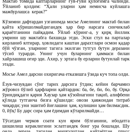
Мактаб томида каптарларнинг ғув-ғуви қулоғимга чалинди.
Ўйланиб қолдим: “Ҳали уларни ҳам немисча куйлашга
мажбурлашса керак?”
Кўзимни дафтардан узганимда мосъе Амелнинг мактаб билан
қайта кўришолмайдигандек ҳар бир нарсага синчиклаб
қараётганини пайқадим. Ўйлаб кўринг-а, у қирқ йиллик
умрини шу мактабга бахшида этди. Эски стул ва парталар
кирланиб ялтирар, ҳовлидаги каштан дарахтлари осмон қадар
бўй чўзган, уларнинг тагига экилган тутгул бутун деразани
тўсиб турарди. Унинг учун буларнинг ҳаммаси билан
хайрлашиш оғир эди. Ахир, у эртага бу ерларни бутунлай тарк
этади.
Мосъе Амел дарсни охиригача етказишга ўзида куч топа олди.
Ёзув-чизувдан сўнг тарих дарсига ўтдик; кейин барчамиз
жўровоз бўлиб ҳарфларни қайтардик: ба, бе, би, бо, бу. Орқа
ўриндиқдаги қария Хаузар ҳам кўзойнагини тақиб, алифбени
қўлида тутганча бизга қўшилди: овози ҳаяжондан титраб
чиқарди; уни эшитиб йиғлашни ҳам, кулишни ҳам билмасдик.
0, йўқ! Бу дарс сира ҳам ёдимдан кўтарилмайди…
Тўсатдан черков соати кун ярим бўлганини, ибодатга
шошилиш кераклигини эслатгандек бонг ура бошлади. Шу
онда дераза тагидан машғулотдан қайтаётган прусс