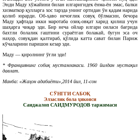
Энди Маду хўжайини билан илгаригидек ёнма-ён эмас, балки
хизматкор қулларга хос тарзда унинг ортидан ўн қадам нарида
қолиб юрарди. Об-ҳаво нечоғлик совуқ бўлмасин, бечора
Маду ҳафтада икки маротаба озиқ-овқат харид қилиш учун
шаҳарга чиқар эди. Бир неча ойлар илгари оиласи бағрида
бахтли болалик гаштини сураётган болакай, бугун эса оч
наҳор, совуқдан қалтираб, қўлида катта сават билан Париж
кўчаларини паришон кезар эди.
Маду — қиролнинг ўғли эди!
* Франциянинг собиқ мустамлакаси. 1960 йилдан мустақил
давлат.
Манба: «Жаҳон адабиёти»,2014 йил, 11-сон
СЎНГГИ САБОҚ
Элзаслик бола ҳикояси
Саиджалоп САИДМУРОДОВ таржимаси