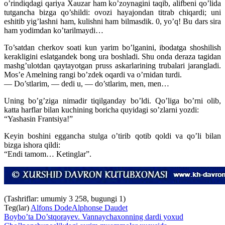
o’rindiqdagi qariya Xauzar ham ko’zoynagini taqib, alifbeni qo’lida
tutgancha bizga qo’shildi: ovozi hayajondan titrab chiqardi; uni
eshitib yig’lashni ham, kulishni ham bilmasdik. 0, yo’q! Bu dars sira
ham yodimdan ko’tarilmaydi…
To’satdan cherkov soati kun yarim bo’lganini, ibodatga shoshilish
kerakligini eslatgandek bong ura boshladi. Shu onda deraza tagidan
mashg’ulotdan qaytayotgan pruss askarlarining trubalari jarangladi.
Mos’e Amelning rangi bo’zdek oqardi va o’rnidan turdi.
— Do’stlarim, — dedi u, — do’stlarim, men, men…
Uning bo’g’ziga nimadir tiqilganday bo’ldi. Qo’liga bo’rni olib,
katta harflar bilan kuchining boricha quyidagi so’zlarni yozdi:
“Yashasin Frantsiya!”
Keyin boshini eggancha stulga o’tirib qotib qoldi va qo’li bilan
bizga ishora qildi:
“Endi tamom… Ketinglar”.
(Tashriflar: umumiy 3 258, bugungi 1)
Teg(lar)
Alfons Dode
Alphonse Daudet
Boybo’ta Do’stqorayev. Vannaychaxonning dardi yoxud