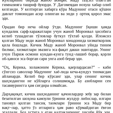
Кунларнинг бирида жаноб Бонфис Маду таҳсил олаётган
гимназияга ташриф буюрди. У Дагомеядан нохуш хабар олиб
келганди. У келтирган хабарга кўра Мадунинг отаси қўшни
давлат томонидан асир олинган ва энди у ортиқ қирол эмас
эди.
Орадан бир неча ойлар ўтди. Мадунинг ўқиши ҳамда
кундалик сарф-харажатлари учун жаноб Моронвал ҳисобига
келиб тушадиган тўловлар буткул тўхтаб қолди. Иложсиз
қолган Маду энди жаноб Моронвал хонадонида хизматкорлик
қила бошлади. Кичик Маду жаноб Моронвал уйида тиним
билмас, хизматлари эвазига эса фақат дакки эшитарди. Унинг
учун Париж осмони кундан-кунга тунд¬лашиб борар, қорли
об-ҳавоси эса борган сари унга азоб берар эди.
“Оҳ, Керика, холажоним Керика, қаерлардасан?” – каби
сўнгсиз саволлар Мадунинг хаё-лида кеча-кундуз тинмасдан
айланарди. Келиб бир кўрсанг эди, улар сенинг кичик
шаҳзодангни не кўйларга солишмоқда. Бу азобларни сен
тасаввурингга ҳам сиғдира олмайсан.
Дарҳақиқат, кичик шаҳзоданинг қачонлардир зебу зар билан
безатилган шоҳона камзули ўрнини жулдур либослар, илгари
тановул қилган тансиқ таомлари ўрнини эса Маду бир
вақт¬лар, ҳатто ўз итларига ҳам раво кўрмайдиган ёвғон
эгаллади. Боз устига у еган калтакларнинг ҳисоби йўқ эди.