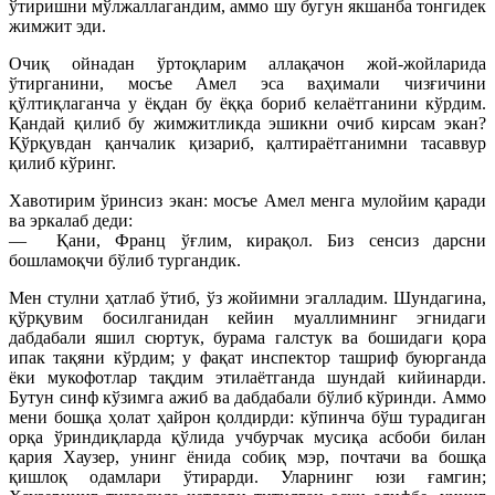
ўтиришни мўлжаллагандим, аммо шу бугун якшанба тонгидек
жимжит эди.
Очиқ ойнадан ўртоқларим аллақачон жой-жойларида
ўтирганини, мосъе Амел эса ваҳимали чизғичини
қўлтиқлаганча у ёқдан бу ёққа бориб келаётганини кўрдим.
Қандай қилиб бу жимжитликда эшикни очиб кирсам экан?
Қўрқувдан қанчалик қизариб, қалтираётганимни тасаввур
қилиб кўринг.
Хавотирим ўринсиз экан: мосъе Амел менга мулойим қаради
ва эркалаб деди:
— Қани, Франц ўғлим, кирақол. Биз сенсиз дарсни
бошламоқчи бўлиб тургандик.
Мен стулни ҳатлаб ўтиб, ўз жойимни эгалладим. Шундагина,
қўрқувим босилганидан кейин муаллимнинг эгнидаги
дабдабали яшил сюртук, бурама галстук ва бошидаги қора
ипак тақяни кўрдим; у фақат инспектор ташриф буюрганда
ёки мукофотлар тақдим этилаётганда шундай кийинарди.
Бутун синф кўзимга ажиб ва дабдабали бўлиб кўринди. Аммо
мени бошқа ҳолат ҳайрон қолдирди: кўпинча бўш турадиган
орқа ўриндиқларда қўлида учбурчак мусиқа асбоби билан
қария Хаузер, унинг ёнида собиқ мэр, почтачи ва бошқа
қишлоқ одамлари ўтирарди. Уларнинг юзи ғамгин;