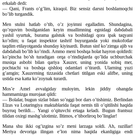
erkalab dedi:
— Qani, Frants o’g’lim, kiraqol. Biz sensiz darsni boshlamoqchi
bo’lib turgandik.
Men stulni hatlab o’tib, o’z joyimni egalladim. Shundagina,
qo’rquvim bosilganidan keyin muallimning egnidagi dabdabali
yashil syurtuk, burama galstuk va boshidagi qora ipak taqyani
ko’rdim; u faqat inspektor tashrif buyurganda yoki mukofotlar
taqdim etilayotganda shunday kiyinardi. Butun sinf ko’zimga ajib va
dabdabali bo’lib ko’rindi. Ammo meni boshqa holat hayron qoldirdi:
ko’pincha bo’sh turadigan orqa o’rindiqlarda qo’lida uchburchak
musiqa asbobi bilan qariya Xauzer, uning yonida sobiq mer,
pochtachi va boshqa qishloq odamlari o’tirardi. Ularning yuzi
g’amgin; Xauzerning tizzasida chetlari titilgan eski alifbe, uning
ustida esa katta ko’zoynak turardi.
Mos’e Amel avvalgiday muloyim, lekin jiddiy ohangda
hammamizga murojaat qildi:
— Bolalar, bugun sizlar bilan so’nggi bor dars o’tishimiz. Berlindan
Elzas va Lotaringiya maktablarida faqat nemis tili o’qitilishi haqida
buyruq berildi… Yangi o’qituvchi ertaga keladi. Bugun frantsuz
tilidan oxirgi mashg’ulotimiz. Iltimos, e’tiborliroq bo’linglar!
Mana shu ikki og’izgina so’z meni larzaga soldi. Ah, razillar!
Meriya devoriga ilingan e’lon nima haqida ekanligiga endi