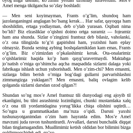
oyog’imga tashlab, ko’zimni yerdan uzolmay turaverdim. Mos’e
Amel menga tikilgancha so’zlay boshladi:
— Men seni koyimayman, Frants o’g’lim, shundoq ham
jazolanganingni anglagan bo’lsang kerak… Har safar, qayoqqa ham
shoshildim, ertaga yodlayman, deb o’ylab yurasan. Oqibati nima
bo’ldi? Biz elzasliklar o’qishni doimo ortga suramiz — fojeamiz
ham ana shunda. Sizlar o’zingizni frantsuz deb bilasiz, vaholanki,
o’z ona tilingizda to’g’ri gapirishni ham, yozishni ham eplay
olmaysiz. Bunda sening aybing boshqalarnikidan kam emas, Frants
o’g’lim. Biz o’zimizdan o’pkalashimiz kerak. Ota-onalarimiz
o’qishlarimiz haqida ko’p ham qayg’uravermaydi. Maktabga
jo’natish o’rniga qo’shimcha aqcha maqsadida sizlarni dalaga yoki
fabrikaga ishlash uchun yuborishadi. Men o’zim-chi? Men emasmi,
sizlarga bilim berish o’rniga bog’dagi gullarni parvarishlashni
zimmangizga yuklagan?! Men emasmi, baliq ovlagim kelib
qolganda sizlarni darsdan ozod qilgan?!
Shundan so’ng mos’e Amel frantsuz tili dunyodagi eng ajoyib til
ekanligini, bu tilni asrashimiz lozimligini, chunki mustamlaka xalq
o’z ona tili yordamidagina yorug’likka chiqa
olishini uqtirdi…
So’ngra u grammatikadan ma’ruza o’qidi. Darsni yaxshi
tushunayotganimdan o’zim ham hayratda edim. Mos’e Amel
mavzuni juda ravon tushuntirardi. Avvallari, darsni bunchalik diqqat
bilan tinglamagandim. Muallimimiz ketish oldidan bor bilimini bizga
qoldirmoqchidek edi, go’yo.