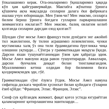
ўпкалашимиз керак. Ота-оналаримиз ўқишларимиз ҳақида
кўп ҳам қайғуравермайди. Мактабга жўнатиш ўрнига
қўшимча ақча мақсадида сизларни далага ёки фабрикага
ишлаш учун юборишади. Мен ўзим-чи? Мен эмасми, сизларга
билим бериш ўрнига боғдаги гулларни парваришлашни
зиммангизга юклаган?! Мен эмасми, балиқ овлагим келиб
қолганда сизларни дарсдан озод қилган?!
Шундан сўнг мосъе Амел француз тили дунёдаги энг ажойиб
тил эканлигини, бу тилни асрашимиз лозимлигини, чунки
мустамлака халқ ўз она тили ёрдамидагина ёруғликка чиқа
олишини уқтирди… Сўнгра у грамматикадан маъруза ўқиди.
Дарсни яхши тушунаётганимдан ўзим ҳам ҳайратда эдим.
Мосъе Амел мавзуни жуда равон тушунтирарди. Авваллари,
дарсни бунчалик диққат билан тингламагандим.
Муаллимимиз кетиш олдидан бор билимини бизга
қолдирмоқчидек эди, гўё.
Грамматикадан сўнг ёзувга ўтдик. Мосъе Амел намуна
сифатида доскага чиройли ҳуснихат билан қуйидаги сўзларни
ёзиб қўйди: “Франция, Элзас. Франция, Элзас”.
Синф сув қуйгандек жимжит, фақат қоғоз устида югураётган
қаламларнинг қитирлашигина эшитиларди…