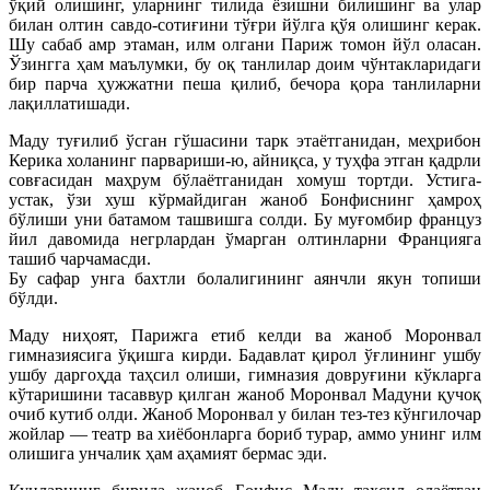
ўқий олишинг, уларнинг тилида ёзишни билишинг ва улар
билан олтин савдо-сотиғини тўғри йўлга қўя олишинг керак.
Шу сабаб амр этаман, илм олгани Париж томон йўл оласан.
Ўзингга ҳам маълумки, бу оқ танлилар доим чўнтакларидаги
бир парча ҳужжатни пеша қилиб, бечора қора танлиларни
лақиллатишади.
Маду туғилиб ўсган гўшасини тарк этаётганидан, меҳрибон
Керика холанинг парвариши-ю, айниқса, у туҳфа этган қадрли
совғасидан маҳрум бўлаётганидан хомуш тортди. Устига-
устак, ўзи хуш кўрмайдиган жаноб Бонфиснинг ҳамроҳ
бўлиши уни батамом ташвишга солди. Бу муғомбир француз
йил давомида негрлардан ўмарган олтинларни Францияга
ташиб чарчамасди.
Бу сафар унга бахтли болалигининг аянчли якун топиши
бўлди.
Маду ниҳоят, Парижга етиб келди ва жаноб Моронвал
гимназиясига ўқишга кирди. Бадавлат қирол ўғлининг ушбу
ушбу даргоҳда таҳсил олиши, гимназия довруғини кўкларга
кўтаришини тасаввур қилган жаноб Моронвал Мадуни қучоқ
очиб кутиб олди. Жаноб Моронвал у билан тез-тез кўнгилочар
жойлар — театр ва хиёбонларга бориб турар, аммо унинг илм
олишига унчалик ҳам аҳамият бермас эди.