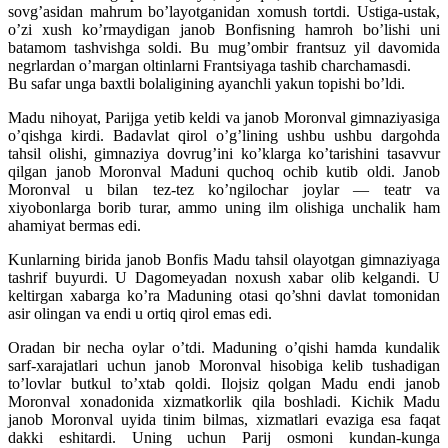
sovg’asidan mahrum bo’layotganidan xomush tortdi. Ustiga-ustak,
o’zi xush ko’rmaydigan janob Bonfisning hamroh bo’lishi uni
batamom tashvishga soldi. Bu mug’ombir frantsuz yil davomida
negrlardan o’margan oltinlarni Frantsiyaga tashib charchamasdi.
Bu safar unga baxtli bolaligining ayanchli yakun topishi bo’ldi.
Madu nihoyat, Parijga yetib keldi va janob Moronval gimnaziyasiga
o’qishga kirdi. Badavlat qirol o’g’lining ushbu ushbu dargohda
tahsil olishi, gimnaziya dovrug’ini ko’klarga ko’tarishini tasavvur
qilgan janob Moronval Maduni quchoq ochib kutib oldi. Janob
Moronval u bilan tez-tez ko’ngilochar joylar — teatr va
xiyobonlarga borib turar, ammo uning ilm olishiga unchalik ham
ahamiyat bermas edi.
Kunlarning birida janob Bonfis Madu tahsil olayotgan gimnaziyaga
tashrif buyurdi. U Dagomeyadan noxush xabar olib kelgandi. U
keltirgan xabarga ko’ra Maduning otasi qo’shni davlat tomonidan
asir olingan va endi u ortiq qirol emas edi.
Oradan bir necha oylar o’tdi. Maduning o’qishi hamda kundalik
sarf-xarajatlari uchun janob Moronval hisobiga kelib tushadigan
to’lovlar butkul to’xtab qoldi. Ilojsiz qolgan Madu endi janob
Moronval xonadonida xizmatkorlik qila boshladi. Kichik Madu
janob Moronval uyida tinim bilmas, xizmatlari evaziga esa faqat
dakki eshitardi. Uning uchun Parij osmoni kundan-kunga