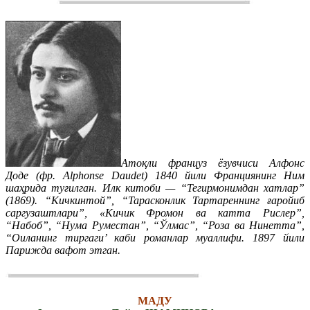
Атоқли француз ёзувчиси Алфонс
Доде (фр. Alphonse Daudet) 1840 йили Франциянинг Ним
шаҳрида туғилган. Илк китоби — “Тегирмонимдан хатлар”
(1869). “Кичкинтой”, “Тарасконлик Тартареннинг ғаройиб
саргузаштлари”, «Кичик Фромон ва катта Рислер”,
“Набоб”, “Нума Руместан”, “Ўлмас”, “Роза ва Нинетта”,
“Оиланинг тиргаги’ каби романлар муаллифи. 1897 йили
Парижда вафот этган.
МАДУ