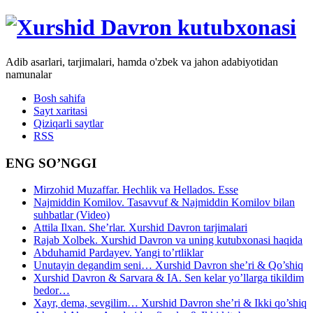
Adib asarlari, tarjimalari, hamda o'zbek va jahon adabiyotidan
namunalar
Bosh sahifa
Sayt xaritasi
Qiziqarli saytlar
RSS
ENG SO’NGGI
Mirzohid Muzaffar. Hechlik va Hellados. Esse
Najmiddin Komilov. Tasavvuf & Najmiddin Komilov bilan
suhbatlar (Video)
Attila Ilxan. She’rlar. Xurshid Davron tarjimalari
Rajab Xolbek. Xurshid Davron va uning kutubxonasi haqida
Abduhamid Pardayev. Yangi to’rtliklar
Unutayin degandim seni… Xurshid Davron she’ri & Qo’shiq
Xurshid Davron & Sarvara & IA. Sen kelar yo’llarga tikildim
bedor…
Xayr, dema, sevgilim… Xurshid Davron she’ri & Ikki qo’shiq