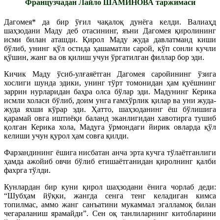
Французчадан Лайло ШАМИНОВА таржимаси
Дагомея* да бир ўғил чақалоқ дунёга келди. Валиаҳд
шаҳзодани Маду деб отасининг, яъни Дагомея қиролининг
исми билан аташди. Қирол Маду жуда давлатманд киши
бўлиб, унинг қўл остида ҳашаматли сарой, кўп сонли кучли
қўшин, жанг ва ов қилиш учун ўргатилган филлар бор эди.
Кичик Маду ўсиб-улғаяётган Дагомея саройининг ўзига
хослиги шунда эдики, унинг тўрт томонидан ҳам қуёшнинг
заррин нурларидан баҳра олса бўлар эди. Мадунинг Керика
исмли холаси бўлиб, доим унга ғамхўрлик қилар ва уни жуда-
жуда яхши кўрар эди. Ҳатто, шаҳзоданинг ёш бўлишига
қарамай овга иштиёқи баланд эканлигидан хавотирга тушиб
қолган Керика хола, Мадуга ўрмондаги йирик овларда қўл
келиши учун қурол ҳам совға қилди.
Фарзандининг ёшига нисбатан анча эрта кучга тўлаётганлиги
ҳамда ажойиб овчи бўлиб етишаётганидан қиролнинг қалби
фахрга тўлди.
Кунлардан бир куни қирол шаҳзодани ёнига чорлаб деди:
“Шубҳам йўқки, жангда сенга тенг келадиган кимса
топилмас, аммо жанг санъатини мукаммал эгалламоқ билан
чегараланиш ярамайди”. Сен оқ танлиларнинг китобларини