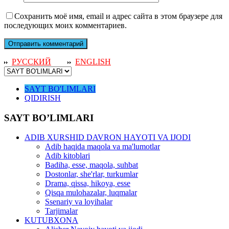
Сохранить моё имя, email и адрес сайта в этом браузере для
последующих моих комментариев.
РУССКИЙ
ENGLISH
SAYT BO'LIMLARI
QIDIRISH
SAYT BO’LIMLARI
ADIB XURSHID DAVRON HAYOTI VA IJODI
Adib haqida maqola va ma'lumotlar
Adib kitoblari
Badiha, esse, maqola, suhbat
Dostonlar, she'rlar, turkumlar
Drama, qissa, hikoya, esse
Qisqa mulohazalar, luqmalar
Ssenariy va loyihalar
Tarjimalar
KUTUBXONA