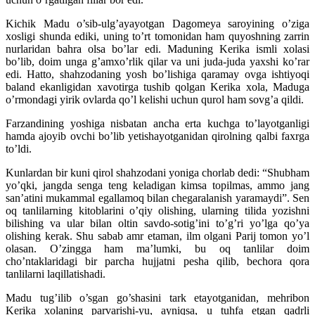
Kichik Madu o’sib-ulg’ayayotgan Dagomeya saroyining o’ziga
xosligi shunda ediki, uning to’rt tomonidan ham quyoshning zarrin
nurlaridan bahra olsa bo’lar edi. Maduning Kerika ismli xolasi
bo’lib, doim unga g’amxo’rlik qilar va uni juda-juda yaxshi ko’rar
edi. Hatto, shahzodaning yosh bo’lishiga qaramay ovga ishtiyoqi
baland ekanligidan xavotirga tushib qolgan Kerika xola, Maduga
o’rmondagi yirik ovlarda qo’l kelishi uchun qurol ham sovg’a qildi.
Farzandining yoshiga nisbatan ancha erta kuchga to’layotganligi
hamda ajoyib ovchi bo’lib yetishayotganidan qirolning qalbi faxrga
to’ldi.
Kunlardan bir kuni qirol shahzodani yoniga chorlab dedi: “Shubham
yo’qki, jangda senga teng keladigan kimsa topilmas, ammo jang
san’atini mukammal egallamoq bilan chegaralanish yaramaydi”. Sen
oq tanlilarning kitoblarini o’qiy olishing, ularning tilida yozishni
bilishing va ular bilan oltin savdo-sotig’ini to’g’ri yo’lga qo’ya
olishing kerak. Shu sabab amr etaman, ilm olgani Parij tomon yo’l
olasan. O’zingga ham ma’lumki, bu oq tanlilar doim
cho’ntaklaridagi bir parcha hujjatni pesha qilib, bechora qora
tanlilarni laqillatishadi.
Madu tug’ilib o’sgan go’shasini tark etayotganidan, mehribon
Kerika xolaning parvarishi-yu, ayniqsa, u tuhfa etgan qadrli