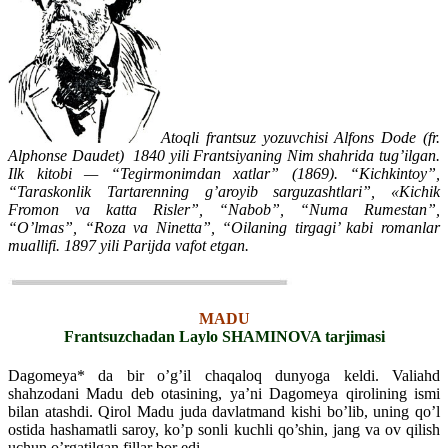
Atoqli frantsuz yozuvchisi Alfons Dode (fr.
Alphonse Daudet) 1840 yili Frantsiyaning Nim shahrida tug’ilgan.
Ilk kitobi — “Tegirmonimdan xatlar” (1869). “Kichkintoy”,
“Taraskonlik Tartarenning g’aroyib sarguzashtlari”, «Kichik
Fromon va katta Risler”, “Nabob”, “Numa Rumestan”,
“O’lmas”, “Roza va Ninetta”, “Oilaning tirgagi’ kabi romanlar
muallifi. 1897 yili Parijda vafot etgan.
MADU
Frantsuzchadan Laylo SHAMINOVA tarjimasi
Dagomeya* da bir o’g’il chaqaloq dunyoga keldi. Valiahd
shahzodani Madu deb otasining, ya’ni Dagomeya qirolining ismi
bilan atashdi. Qirol Madu juda davlatmand kishi bo’lib, uning qo’l
ostida hashamatli saroy, ko’p sonli kuchli qo’shin, jang va ov qilish
uchun o’rgatilgan fillar bor edi.