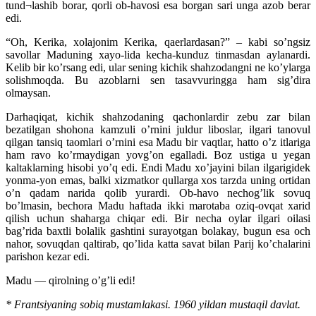
tund¬lashib borar, qorli ob-havosi esa borgan sari unga azob berar
edi.
“Oh, Kerika, xolajonim Kerika, qaerlardasan?” – kabi so’ngsiz
savollar Maduning xayo-lida kecha-kunduz tinmasdan aylanardi.
Kelib bir ko’rsang edi, ular sening kichik shahzodangni ne ko’ylarga
solishmoqda. Bu azoblarni sen tasavvuringga ham sig’dira
olmaysan.
Darhaqiqat, kichik shahzodaning qachonlardir zebu zar bilan
bezatilgan shohona kamzuli o’rnini juldur liboslar, ilgari tanovul
qilgan tansiq taomlari o’rnini esa Madu bir vaqtlar, hatto o’z itlariga
ham ravo ko’rmaydigan yovg’on egalladi. Boz ustiga u yegan
kaltaklarning hisobi yo’q edi. Endi Madu xo’jayini bilan ilgarigidek
yonma-yon emas, balki xizmatkor qullarga xos tarzda uning ortidan
o’n qadam narida qolib yurardi. Ob-havo nechog’lik sovuq
bo’lmasin, bechora Madu haftada ikki marotaba oziq-ovqat xarid
qilish uchun shaharga chiqar edi. Bir necha oylar ilgari oilasi
bag’rida baxtli bolalik gashtini surayotgan bolakay, bugun esa och
nahor, sovuqdan qaltirab, qo’lida katta savat bilan Parij ko’chalarini
parishon kezar edi.
Madu — qirolning o’g’li edi!
* Frantsiyaning sobiq mustamlakasi. 1960 yildan mustaqil davlat.