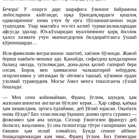
Бечора! У охирги дарс шарафига ўзининг байрамона
либосларини кийганди; орқа ўриндиқлардаги қишлоқ
одамларининг нима учун бу ерга тўпланишганини энди
тушундим. Улар мактабга тез-тез келиб турмаганликларидан
афсусда эдилар. Юз-кўзларидан муаллимнинг қирқ йиллик
ҳалол хизмати учун миннатдорлик билдираётганга ўхшаб
кўринишарди…
Исм-фамилиям янграганини эшитиб, хаёлим бўлинди. Жавоб
бериш навбати меники эди. Қанийди, сифатдош қоидаларини
баланд овозда, тутилмасдан, дона-дона қилиб гапириб бера
олсам. Бироқ мен ҳаммасини чалкаштириб юбордим,
оғирлигимни у оёғимдан бу оёғимга ташлаб, кўзимни ердан
узолмай туравердим. Мосъе Амел менга тикилганча сўзлай
бошлади:
— Мен сени койимайман, Франц ўғлим, шундоқ ҳам
жазоланганингни англаган бўлсанг керак… Ҳар сафар, қаёққа
ҳам шошилдим, эртага ёдлайман, деб ўйлаб юрасан. Оқибати
нима бўлди? Биз элзасликлар ўқишни доимо ортга сурамиз —
фожеамиз ҳам ана шунда. Сизлар ўзингизни француз деб
биласиз, ваҳоланки, ўз она тилингизда тўғри гапиришни ҳам,
ёзишни ҳам эплай олмайсиз. Бунда сенинг айбинг
бошқаларникидан кам эмас, Франц ўғлим. Биз ўзимиздан