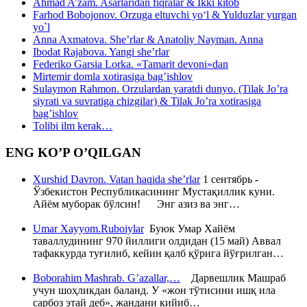
Ahmad A’zam. Asarlaridan fiqralar & Ikki kitob
Farhod Bobojonov. Orzuga eltuvchi yo‘l & Yulduzlar yurgan
yo`l
Anna Axmatova. She’rlar & Anatoliy Nayman. Anna
Ibodat Rajabova. Yangi she’rlar
Federiko Garsia Lorka. «Tamarit devoni»dan
Mirtemir domla xotirasiga bag’ishlov
Sulaymon Rahmon. Orzulardan yaratdi dunyo. (Tilak Jo’ra
siyrati va suvratiga chizgilar) & Tilak Jo’ra xotirasiga
bag’ishlov
Tolibi ilm kerak…
ENG KO’P O’QILGAN
Xurshid Davron. Vatan haqida she’rlar
1 сентябрь -
Ўзбекистон Республикасининг Мустақиллик куни.
Айём муборак бўлсин! Энг азиз ва энг…
Umar Xayyom.Ruboiylar
Буюк Умар Хайём
таваллудининг 970 йиллиги олдидан (15 май) Аввал
тафаккурда туғилиб, кейин қалб қўрига йўғрилган…
Boborahim Mashrab. G’azallar,…
Дарвешлик Машраб
учун шоҳликдан баланд. У «жон тўтисини ишқ ила
сарбоз этай деб», жандани кийиб…