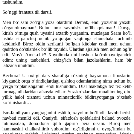
tushundim.
So’nggi frantsuz tili darsi!..
Men bo’lsam zo’rg’a yoza olardim! Demak, endi yozishni yaxshi
o’rganolmayman! Butun umr savodsiz bo’lib qolaman! Darsga
kirish o’rniga qush uyasini axtarib yurganim, muzlagan Saara ko’li
ustida sirpanchiq uchib yo’qotgan vaqtimga shunchalar achinib
ketdimki! Biroz oldin zerikarli bo’lgan kitoblar endi men uchun
qadrdon do’stlardek bo’lib tuyuldi. Ulardan ajralish men uchun og’ir
edi. Mos’e Amel-chi?! Xayolimda uni boshqa ko’rolmaydigandek
edim; uning tanbehlari, chizg’ich bilan jazolashlarini ham bir
lahzada unutdim.
Bechora! U oxirgi dars sharafiga o’zining bayramona liboslarini
kiygandi; orqa o’rindiqlardagi qishloq odamlarining nima uchun bu
yerga to’planishganini endi tushundim. Ular maktabga tez-tez kelib
turmaganliklaridan afsusda edilar. Yuz-ko’zlaridan muallimning qirq
yillik halol xizmati uchun minnatdorlik bildirayotganga o’xshab
ko’rinishardi…
Ism-familiyam yangraganini eshitib, xayolim bo’lindi. Javob berish
navbati meniki edi. Qaniydi, sifatdosh qoidalarini baland ovozda,
tutilmasdan, dona-dona qilib gapirib bera olsam. Biroq men
hammasini chalkashtirib yubordim, og’irligimni u oyog’imdan bu