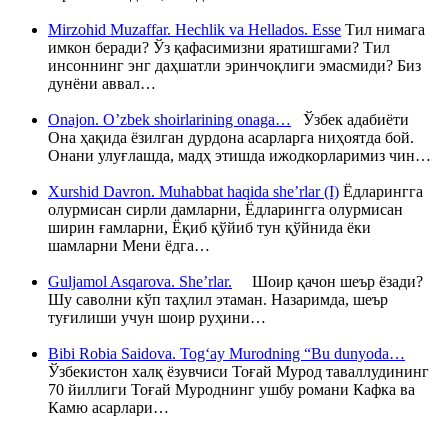
Mirzohid Muzaffar. Hechlik va Hellados. Esse
Тил нимага
имкон беради? Ўз қафасимизни яратишгами? Тил
инсоннинг энг даҳшатли эринчоқлиги эмасмиди? Биз
дунёни аввал…
Onajon. O’zbek shoirlarining onaga…
Ўзбек адабиёти
Она ҳақида ёзилган дурдона асарларга ниҳоятда бой.
Онани улуғлашда, мадҳ этишда ижодкорларимиз чин…
Xurshid Davron. Muhabbat haqida she’rlar (I)
Ёдларингга
олурмисан сирли дамларни, Ёдларингга олурмисан
ширин ғамларни, Ёқиб қўйиб тун қўйнида ёки
шамларни Мени ёдга…
Guljamol Asqarova. She’rlar.
Шоир қачон шеър ёзади?
Шу саволни кўп таҳлил этаман. Назаримда, шеър
туғилиши учун шоир руҳини…
Bibi Robia Saidova. Tog‘ay Murodning “Bu dunyoda…
Ўзбекистон халқ ёзувчиси Тоғай Мурод таваллудининг
70 йиллиги Тоғай Муроднинг ушбу романи Кафка ва
Камю асарлари…