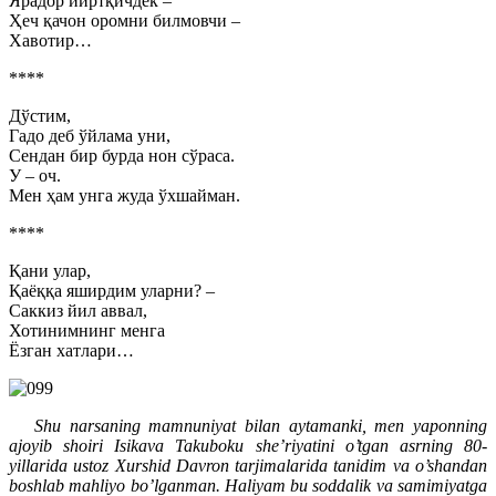
Ярадор йиртқичдек –
Ҳеч қачон оромни билмовчи –
Хавотир…
****
Дўстим,
Гадо деб ўйлама уни,
Сендан бир бурда нон сўраса.
У – оч.
Мен ҳам унга жуда ўхшайман.
****
Қани улар,
Қаёққа яширдим уларни? –
Саккиз йил аввал,
Хотинимнинг менга
Ёзган хатлари…
Shu narsaning mamnuniyat bilan aytamanki, men yaponning
ajoyib shoiri Isikava Takuboku she’riyatini o’tgan asrning 80-
yillarida ustoz Xurshid Davron tarjimalarida tanidim va o’shandan
boshlab mahliyo bo’lganman. Haliyam bu soddalik va samimiyatga