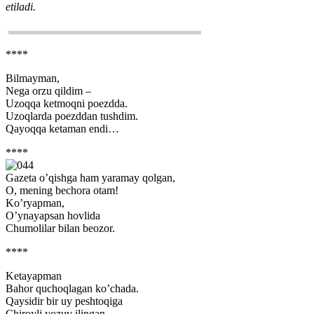
etiladi.
****
Bilmayman,
Nega orzu qildim –
Uzoqqa ketmoqni poezdda.
Uzoqlarda poezddan tushdim.
Qayoqqa ketaman endi…
****
Gazeta o’qishga ham yaramay qolgan,
O, mening bechora otam!
Ko’ryapman,
O’ynayapsan hovlida
Chumolilar bilan beozor.
****
Ketayapman
Bahor quchoqlagan ko’chada.
Qaysidir bir uy peshtoqiga
Chiroyli yozuv ilingan –