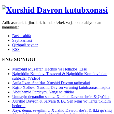
Adib asarlari, tarjimalari, hamda o'zbek va jahon adabiyotidan
namunalar
Bosh sahifa
Sayt xaritasi
Qiziqarli saytlar
RSS
ENG SO’NGGI
Mirzohid Muzaffar. Hechlik va Hellados. Esse
Najmiddin Komilov. Tasavvuf & Najmiddin Komilov bilan
suhbatlar (Video)
Attila Ilxan. She’rlar. Xurshid Davron tarjimalari
Rajab Xolbek. Xurshid Davron va uning kutubxonasi haqida
Abduhamid Pardayev. Yangi to’rtliklar
Unutayin degandim seni… Xurshid Davron she’ri & Qo’shiq
Xurshid Davron & Sarvara & IA. Sen kelar yo’llarga tikildim
bedor…
Xayr, dema, sevgilim… Xurshid Davron she’ri & Ikki qo’shiq