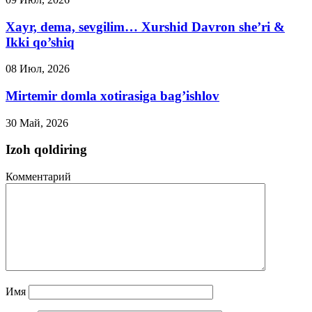
Xayr, dema, sevgilim… Xurshid Davron she’ri &
Ikki qo’shiq
08 Июл, 2026
Mirtemir domla xotirasiga bag’ishlov
30 Май, 2026
Izoh qoldiring
Комментарий
Имя