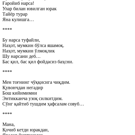
Ғаройиб нарса!
Улар билан ювилган юрак
Тайёр турар
Яна кулишга…
****
Бу нарса туфайли,
Наҳот, мумкин бўлса яшамоқ.
Наҳот, мумкин ўлмоқлик
Шу нарсани деб…
Бас қил, бас қил фойдасиз баҳсни.
****
Мен тоғнинг чўққисига чиқдим.
Қувончдан негадир
Бош кийимимни
Энтикканча узоқ силкитдим.
Сўнг қайтиб тушдим ҳафсалам совуб…
****
Мана,
Қочиб кетди юракдан,