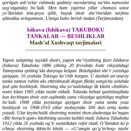
qorilgan ash’orlar ruhimda qadimiy navolarning na’shu namosini
uyg’otganday bo’ladi. Men ham yigirma yillar chamasi ustoz
yo’llaridan teta-poya qilib, buyuk shoir she’rlaridan tarjima
qilmakka uringanman. Ularga baho berish sizdan (Tarjimondan).
Isikava (Ishikava) TAKUBOKU
TANKALAR — BESHLIKLAR
Mash’al Xushvaqt tarjimalari
Yapon xalqining suyukli shoiri, yapon she’riyatining faxri Ishikava
(Isikava) Takuboku 1886 yilning 20 fevralida Ivate viloyatidagi
Tamayama qishlog’ida dunyoga kelgan. Bolaligidan she’r yozishga
qiziqqan, 16 yoshida Tokioga ko’chib borgan. U dastlab an’anaviy
tanka zamon ruhini aks ettirolmaydi degan fikrda yangicha uslubda
ijod qila boshlaydi. Shoirning shu yo’nalishdagi ilk kitobi «Intilish»
nomi bilan 1905 yilda nashr etiladi. Tokioda behad qashshoqlikda
kun kechirgan shoir oxir-oqibatda yana viloyatga qaytishga majbur
bo’ladi. 1908 yilda poytaxtga qaytgan shoir yana tanka yoza
boshlaydi va 1908-1910 yillar mobaynida 500 dan ortiq tanka
yozadi. Ular keyinchalik shoirning nomini shon-shuhratga ko’mgan
«Bir hovuch qum» kitobining asosini tashkil etadi. Isikava Takuboku
1912 yilda 26 yoshida og’ir xastalikdan vafot etadi. O’limidan ko’p
o’tmay shoirning ikkinchi kitobi — «G’amgin qo’g’irchoq» nashr