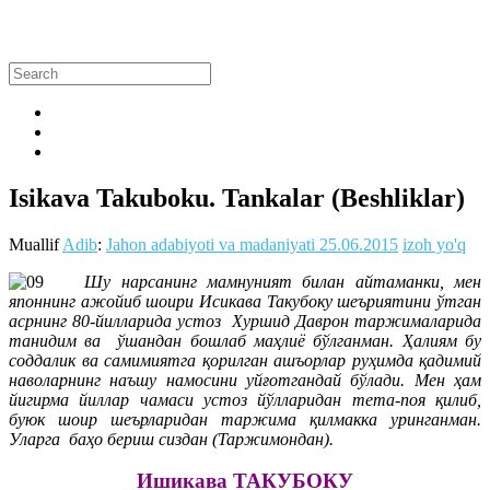
Isikava Takuboku. Tankalar (Beshliklar)
Muallif
Adib
:
Jahon adabiyoti va madaniyati
25.06.2015
izoh yo'q
Шу нарсанинг мамнуният билан айтаманки, мен
японнинг ажойиб шоири Исикава Такубоку шеъриятини ўтган
асрнинг 80-йилларида устоз Хуршид Даврон таржималарида
танидим ва ўшандан бошлаб маҳлиё бўлганман. Ҳалиям бу
соддалик ва самимиятга қорилган ашъорлар руҳимда қадимий
наволарнинг наъшу намосини уйғотгандай бўлади. Мен ҳам
йигирма йиллар чамаси устоз йўлларидан тета-поя қилиб,
буюк шоир шеърларидан таржима қилмакка уринганман.
Уларга баҳо бериш сиздан (Таржимондан).
Ишикава ТАКУБОКУ