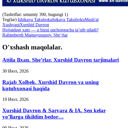
(Tashriflar: umumiy 390, bugungi 1)
Teg(lar)
Ishikava Takuboku
Isikava Takuboku
Mash'al
Xushvaqt
Xurshid Davron
Hujjatdagi xato — u bizni qachongacha ta’qib qiladi?
Rahimberdi Mamayusupov. She’rlar
O'xshash maqolalar.
Attila Ilxan. She’rlar. Xurshid Davron tarjimalari
30 Июл, 2026
Rajab Xolbek. Xurshid Davron va uning
kutubxonasi haqida
19 Июл, 2026
Xurshid Davron & Sarvara & IA. Sen kelar
yo’llarga tikildim bedor…
09 Июл, 2026