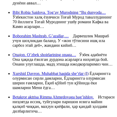
дунёни аввал…
Bibi Robia Saidova. Tog‘ay Murodning “Bu dunyoda…
Ўзбекистон халқ ёзувчиси Тоғай Мурод таваллудининг
70 йиллиги Тоғай Муроднинг ушбу романи Кафка ва
Камю асарлари…
Boborahim Mashrab. G’azallar,…
Дарвешлик Машраб
учун шоҳликдан баланд. У «жон тўтисини ишқ ила
сарбоз этай деб», жандани кийиб…
Onajon. O’zbek shoirlarining onaga…
Ўзбек адабиёти
Она ҳақида ёзилган дурдона асарларга ниҳоятда бой.
Онани улуғлашда, мадҳ этишда ижодкорларимиз чин…
Xurshid Davron. Muhabbat haqida she’rlar (I)
Ёдларингга
олурмисан сирли дамларни, Ёдларингга олурмисан
ширин ғамларни, Ёқиб қўйиб тун қўйнида ёки
шамларни Мени ёдга…
Betakror aktrisa Rimma Ahmedovaga bag’ishlov.
Истараси
ниҳоятда иссиқ, туйғулари паришон юзига майин
қалқиб чиққан, маҳзун қиёфали, ҳар қандай ҳолдаям
дилбарлигича…