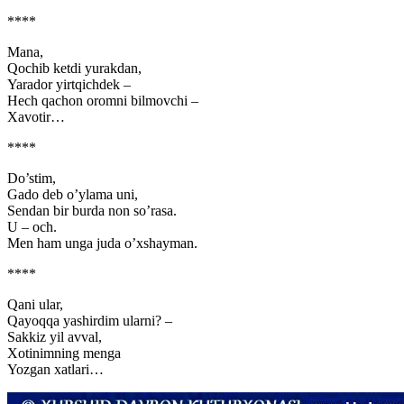
****
Mana,
Qochib ketdi yurakdan,
Yarador yirtqichdek –
Hech qachon oromni bilmovchi –
Xavotir…
****
Do’stim,
Gado deb o’ylama uni,
Sendan bir burda non so’rasa.
U – och.
Men ham unga juda o’xshayman.
****
Qani ular,
Qayoqqa yashirdim ularni? –
Sakkiz yil avval,
Xotinimning menga
Yozgan xatlari…