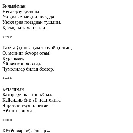
Билмайман,
Нега орзу қилдим –
Узоққа кетмоқни поездда.
Узоқларда поезддан тушдим.
Қаёққа кетаман энди…
****
Газета ўқишга ҳам ярамай қолган,
О, менинг бечора отам!
Кўряпман,
Ўйнаяпсан ҳовлида
Чумолилар билан беозор.
****
Кетаяпман
Баҳор қучоқлаган кўчада.
Қайсидир бир уй пештоқига
Чиройли ёзув илинган –
Аёлнинг исми…
****
Кўз ёшлар, кўз ёшлар –