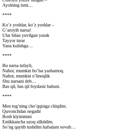
Ayolning ismi…
****
Ko’z yoshlar, ko’z yoshlar –
G’aroyib narsa!
Ular bilan yuvilgan yurak
Tayyor turar
Yana kulishga…
****
Bu narsa tufayli,
Nahot, mumkin bo’lsa yashamoq.
Nahot, mumkin o’lmoqlik
Shu narsani deb…
Bas qil, bas qil foydasiz bahsni.
****
Men tog’ning cho’qqisiga chiqdim.
Quvonchdan negadir
Bosh kiyimimni
Entikkancha uzoq silkitdim.
So’ng qaytib tushdim hafsalam sovub…