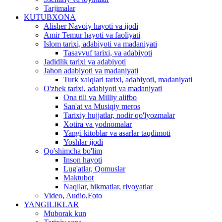
Tarjimalar
KUTUBXONA
Alisher Navoiy hayoti va ijodi
Amir Temur hayoti va faoliyati
Islom tarixi, adabiyoti va madaniyati
Tasavvuf tarixi, va adabiyoti
Jadidlik tarixi va adabiyoti
Jahon adabiyoti va madaniyati
Turk xalqlari tarixi, adabiyoti, madaniyati
O'zbek tarixi, adabiyoti va madaniyati
Ona tili va Milliy alifbo
San'at va Musiqiy meros
Tarixiy hujjatlar, nodir qo'lyozmalar
Xotira va yodnomalar
Yangi kitoblar va asarlar taqdimoti
Yoshlar ijodi
Qo'shimcha bo'lim
Inson hayoti
Lug'atlar, Qomuslar
Maktubot
Naqllar, hikmatlar, rivoyatlar
Video, Audio,Foto
YANGILIKLAR
Muborak kun