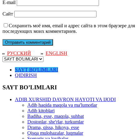
E-mail
Сайт
Сохранить моё имя, email и адрес сайта в этом браузере для
последующих моих комментариев.
РУССКИЙ
ENGLISH
SAYT BO'LIMLARI
QIDIRISH
SAYT BO’LIMLARI
ADIB XURSHID DAVRON HAYOTI VA IJODI
Adib haqida maqola va ma'lumotlar
Adib kitoblari
Badiha, esse, maqola, suhbat
Dostonlar, she'rlar, turkumlar
Drama, qissa, hikoya, esse
Qisqa mulohazalar, luqmalar
Ssenariy va loyihalar