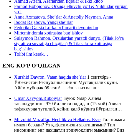
Ahmad A’zam. Asarlaridan fiqralar & Ikki kitob
Farhod Bobojonov. Orzuga eltuvchi yo‘l & Yulduzlar yurgan
yo`l
Anna Axmatova. She’rlar & Anatoliy Nayman. Anna
Ibodat Rajabova. Yangi she’rlar
Federiko Garsia Lorka. «Tamarit devoni»dan
Mirtemir domla xotirasiga bag’ishlov
Sulaymon Rahmon. Orzulardan yaratdi dunyo. (Tilak Jo’ra
siyrati va suvratiga chizgilar) & Tilak Jo’ra xotirasiga
bag’ishlov
Tolibi ilm kerak…
ENG KO’P O’QILGAN
Xurshid Davron. Vatan haqida she’rlar
1 сентябрь -
Ўзбекистон Республикасининг Мустақиллик куни.
Айём муборак бўлсин! Энг азиз ва энг…
Umar Xayyom.Ruboiylar
Буюк Умар Хайём
таваллудининг 970 йиллиги олдидан (15 май) Аввал
тафаккурда туғилиб, кейин қалб қўрига йўғрилган…
Mirzohid Muzaffar. Hechlik va Hellados. Esse
Тил нимага
имкон беради? Ўз қафасимизни яратишгами? Тил
инсоннинг энг даҳшатли эринчоқлиги эмасмиди? Биз