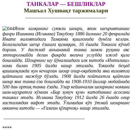
ТАНКАЛАР — БЕШЛИКЛАР
Машъал Хушвақт таржималари
Япон халқининг суюкли шоири, япон шеъриятининг
фахри Ишикава (Исикава) Такубоку 1886 йилнинг 20 февралида
Ивате вилоятидаги Тамаяма қишлоғида дунёга келган.
Болалигидан шеър ёзишга қизиққан, 16 ёшида Токиога кўчиб
борган. У дастлаб анъанавий танка замон руҳини акс
эттиролмайди деган фикрда янгича услубда ижод қила
бошлайди. Шоирнинг шу йўналишдаги илк китоби «Интилиш»
номи билан 1905 йилда нашр этилади. Токиода беҳад
қашшоқликда кун кечирган шоир охир-оқибатда яна вилоятга
қайтишга мажбур бўлади. 1908 йилда пойтахтга қайтган
шоир яна танка ёза бошлайди ва 1908-1910 йиллар мобайнида
500 дан ортиқ танка ёзади. Улар кейинчалик шоирнинг номини
шон-шуҳратга кўмган «Бир ҳовуч қум» китобининг асосини
ташкил этади. Исикава Такубоку 1912 йилда 26 ёшида оғир
хасталикдан вафот этади. Ўлимидан кўп ўтмай шоирнинг
иккинчи китоби — «Ғамгин қўғирчоқ» нашр этилади.
****