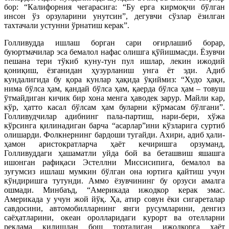
бор: “Калифорния чегарасига: “Бу ерга кирмоқчи бўлган
инсон ўз орзуларини унутсин”, дегувчи сўзлар ёзилган
тахтачали устунни ўрнатиш керак”.
Голливудда ишлаш борган сари оғирлашиб борар,
буюртмачилар эса бемалол нафас олишга қўйишмасди. Ёзувчи
пешана тери тўкиб куну-тун пул ишлар, лекин ижодий
қониқиш, ёзганидан ҳузурланиш унга ёт эди. Адиб
кундалигида бу қора кунлар ҳақида ўқиймиз: “Худо ҳақи,
нима бўлса ҳам, қандай бўлса ҳам, қаерда бўлса ҳам – товуш
ўтмайдиган кичик бир хона менга ҳаводек зарур. Майли кар,
кўр, ҳатто касал бўлсам ҳам буларни кўрмасам бўлгани”.
Голливудчилар адибнинг пала-партиш, нари-бери, хўжа
кўрсинга қилинадиган барча “асарлар”ини кўзларига суртиб
олишарди. Фолкнернинг бардоши тугайди. Ахири, адиб ҳали-
ҳамон аристократларча ҳаёт кечиришга орзуманд,
Голливуддаги ҳашаматли уйда бой ва беташвиш яшашга
ишонган рафиқаси Эстеллни Миссисипига, бемалол ва
зуғумсиз ишлаш мумкин бўлган она юртига қайтиш учун
кўндиришга тутунди. Аммо ёзувчининг бу орзуси амалга
ошмади. Минбаъд, “Америкада ижодкор керак эмас.
Америкада у учун жой йўқ. Ҳа, атир совун ёки сигареталар
савдосини, автомобилларнинг янги русумларини, денгиз
саёҳатларини, океан оролларидаги курорт ва отелларни
реклама қилишдан бош тортадиган ижодкорга ҳаёт