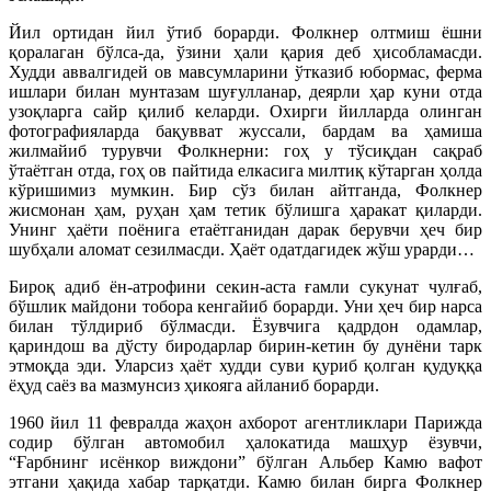
Йил ортидан йил ўтиб борарди. Фолкнер олтмиш ёшни
қоралаган бўлса-да, ўзини ҳали қария деб ҳисобламасди.
Худди аввалгидей ов мавсумларини ўтказиб юбормас, ферма
ишлари билан мунтазам шуғулланар, деярли ҳар куни отда
узоқларга сайр қилиб келарди. Охирги йилларда олинган
фотографияларда бақувват жуссали, бардам ва ҳамиша
жилмайиб турувчи Фолкнерни: гоҳ у тўсиқдан сақраб
ўтаётган отда, гоҳ ов пайтида елкасига милтиқ кўтарган ҳолда
кўришимиз мумкин. Бир сўз билан айтганда, Фолкнер
жисмонан ҳам, руҳан ҳам тетик бўлишга ҳаракат қиларди.
Унинг ҳаёти поёнига етаётганидан дарак берувчи ҳеч бир
шубҳали аломат сезилмасди. Ҳаёт одатдагидек жўш урарди…
Бироқ адиб ён-атрофини секин-аста ғамли сукунат чулғаб,
бўшлик майдони тобора кенгайиб борарди. Уни ҳеч бир нарса
билан тўлдириб бўлмасди. Ёзувчига қадрдон одамлар,
қариндош ва дўсту биродарлар бирин-кетин бу дунёни тарк
этмоқда эди. Уларсиз ҳаёт худди суви қуриб қолган қудуққа
ёҳуд саёз ва мазмунсиз ҳикояга айланиб борарди.
1960 йил 11 февралда жаҳон ахборот агентликлари Парижда
содир бўлган автомобил ҳалокатида машҳур ёзувчи,
“Ғарбнинг исёнкор виждони” бўлган Альбер Камю вафот
этгани ҳақида хабар тарқатди. Камю билан бирга Фолкнер