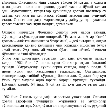
айрилди. Онасининг ёши салкам тўқсон бўлса-да, у охирги
дамларигача оиланинг аркони, руҳий таянчи бўлиб келган
эди. Йўқотишлар, кулфатлар қуршовида қолган Фолкнер бу
ҳаётда ҳеч ким ва ҳеч нарса абадий эмаслигини тушуниб
етади. Онасининг дафн маросимида у дабдурустдан укасига
қараб: “Менга ҳам яқин қолди”, деган экан.
Охирги йилларда Фолкнер деярли ҳеч нарса ёзмади.
Дўстларига кўнглидагини яширмай: “Ёнмаяпман. Агар “ёниб”
қолсам – албатта машинкага ўтираман”, – деб айтаркан, илҳом
қачонлардир қайтиб келишига чин юракдан ишонган бўлса
ажаб эмас. Эҳтимол, айтмоқчи бўлганини айтиб, ёзмоқчи
бўлганини ёзиб бўлгандир.
Ўлим ҳар доимгидек тўсатдан, ҳеч ким кутмаган пайтда
келди. 1962 йил 17 июнь куни Фолкнер отдан йиқилиб
тушади. Умуртқасида кучли оғриқ сезсада, чидаб юради. 5
июль куни уни касалхонага ётқизадилар. Одатдагидек
текширишлар, тиббий қўриклар бошланади. Орадан бир кун
ўтиб, туш маҳали адиб юраги бирдан урушдан тўхтайди.
Шундай қилиб, 64 йил, 9 ой ва 11 кун давом этган ҳаёт
тугайди.
1962 йил 7 июль куни дафн маросими ўтказилади. Оломон
ҳовли атрофини тўлдирган, журналист ва мухбирлар
тўпланишган эди. Узоқ чўзилган видолашувдан сўнг, руҳоний