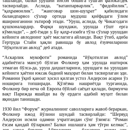
ташлайди, балки урушни инсон бошига тушган фалокатдек
тасвирлайди. Аслида, “ватанпарварлик”, “фидойилик”,
“қаҳрамонлик”, “жанговар шон-шуҳрат” қабилидаги
баландпарвоз сўзлар ортида мудҳиш қиёфадаги ўлим
яширинганини эътироф этади. “Уруш, аслида, бу Чикагодаги
қушхоналардир. Фарқи шундаки, урушда гўшт ерга
кўмилади”, – деб ёзади у. Бу қаҳр-ғазабга тўла сўзлар урушдан
кейинги авлоднинг ҳаёт маслагига айланди. Вақт ўтиб, адиба
Гертруда Стайн ҳақли равишда бу авлод ёзувчиларини
“йўқотилган авлод” деб атади.
“Аскарлик мукофоти” романида “йўқотилган авлод”
адабиётига мансуб бўлган Фолкнер ҳам урушда иштирок
этмаган бўлса-да, уруш даҳшатларини, урушдаги ва урушдан
кейинги ҳаётни юксак бадиий маҳорат билан тасвирлаган эди.
Романни ўқиб қаноат ҳосил қилган устоз Андерсон асарни ўз
ноширига топширади. Қўлёзма нашриётда турганида,
Фолкнер бир неча ой Европа бўйлаб саёҳат қилади, бирмунча
вақт Парижда яшайди ва бу ердаги адабий муҳит билан
яқиндан танишади.
1930 йил “Форум” журналининг саволларига жавоб бераркан,
Фолкнер ижод йўлини шундай тасвирлайди: “Шервуд
Андерсон исмли одамни учратгандан сўнг ўзимга: “Роман
ёзсам қандай бўларкин? Балки ишлашга ҳам тўғри келмас”,
дея савол бердим. Айтилдими – бажариш лозим эди.