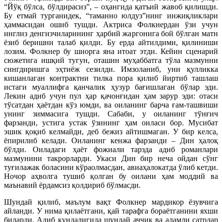
“Йўқ бўлса, бўлдирасиз”, – оҳангида қатъий жавоб қилишди.
Бу етмай турганидек, “таманно юлдуз”нинг инжиқликлари
ҳаммасидан ошиб тушди. Актриса Фолкнердан ўзи учун
инглиз денгизчиларининг ҳарбий жаргонига бой бўлган матн
ёзиб беришни талаб қилди. Бу ерда айтилдими, қилиниши
лозим. Фолкнер бу шиорга яна итоат этди. Кейин сценарий
сюжетига ишқий тугун, оташин муҳаббатга тўла мазмунни
сингдиришга эҳтиёж сезилди. Имзоланиб, уни қулликка
кишанлаган контрактни тилка пора қилиб йиртиб ташлаш
истаги муаллифга қанчалик ҳузур бағишлаган бўлар эди.
Лекин адиб учун пул ҳар қачонғидан ҳам зарур эди: отаси
тўсатдан ҳаётдан кўз юмди, ва оиланинг барча ғам-ташвиши
унинг зиммасига тушди. Сабаби, у оиланинг тўнғич
фарзанди, устига устак ўзининг ҳам оиласи бор. Мусибат
эшик қоқиб келмайди, деб бежиз айтишмаган. У бир келса,
ёпирилиб келади. Оиланинг кенжа фарзанди – Дин ҳалоқ
бўлди. Оиладаги ҳаёт фожиали тарзда адиб романлари
мазмунини такрорларди. Укаси Дин бир неча ойдан сўнг
туғилажак боласини кўраолмасдан, авиаҳалокатда ўлиб кетди.
Ночор аҳволга тушиб қолган бу оилани ҳам моддий ва
маънавий ёрдамсиз қолдириб бўлмасди.
Шундай қилиб, маълум вақт Фолкнер мардикор ёзувчига
айланди. У нима қилаётгани, қай тарафга бораётганини яхши
биларди. Адиб кундалигида шундай аччиқ ва аламли сатрлар