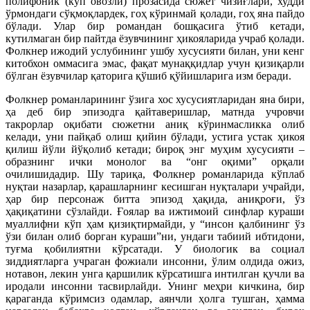
полифоник (кўп овозли) прозасида сюжет чизиғлари, худди
ўрмондаги сўқмоқлардек, гоҳ кўринмай қолади, гоҳ яна пайдо
бўлади. Улар бир романдан бошқасига ўтиб кетади,
кутилмаган бир пайтда ёзувчининг ҳикояларида учраб қолади.
Фолкнер ижодий услубининг ушбу хусусияти билан, уни кенг
китобхон оммасига эмас, фақат мунаққидлар учун қизиқарли
бўлган ёзувчилар қаторига қўшиб қўйишларига изм беради.
Фолкнер романларининг ўзига хос хусусиятларидан яна бири,
ҳа деб бир эпизодга қайтаверишлар, матнда учровчи
такрорлар оқибати сюжетни аниқ кўринмасликка олиб
келади, уни пайқаб олиш қийин бўлади, устига устак ҳикоя
қилиш йўли йўқолиб кетади; бироқ энг муҳим хусусияти –
образнинг ички монолог ва “онг оқими” орқали
очилишидадир. Шу тариқа, Фолкнер романларида кўплаб
нуқтаи назарлар, қарашларнинг кесишган нуқталари учрайди,
ҳар бир персонаж битта эпизод ҳақида, аниқроғи, ўз
ҳақиқатини сўзлайди. Ғоялар ва ижтимоий синфлар кураши
муаллифни кўп ҳам қизиқтирмайди, у “инсон қалбининг ўз
ўзи билан олиб борган кураши”ни, ундаги табиий ибтидони,
туғма қобилиятни кўрсатади. У биологик ва социал
зиддиятларга учраган фожиали инсонни, ўлим олдида ожиз,
нотавон, лекин унга қаршилик кўрсатишга интилган қучли ва
иродали инсонни тасвирлайди. Унинг меҳри кичкина, бир
қараганда кўримсиз одамлар, аянчли ҳолга тушган, ҳамма