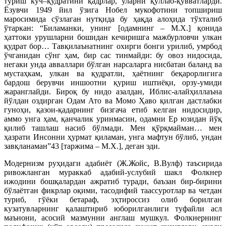
туриш куч–қудратини қадрлар, уларни қўллаб-қувватларди.
Ёзувчи 1949 йил ўзига Нобел мукофотини топшириш
маросимида сўзлаган нутқида бу ҳақда алоҳида тўхталиб
ўтаркан: “Биламанки, унинг [одамнинг – М.Х.] қонида
ҳаттоки урушларни бошидан кечиришга мажбурловчи улкан
қудрат бор… Тавқилаънатнинг охирги бонги урилиб, умрбод
ўчганидан сўнг ҳам, бир сас тинмайди: бу овоз нидосида,
негаки унда авваллари бўлган нарсаларга нисбатан баланд ва
мустаҳкам, улкан ва қудратли, ҳаётнинг беқарорлигига
бардош берувчи иншоотни қуриш иштиёқи, орзу-умиди
жаранглайди. Бироқ бу нидо азалдан, Иблис-алайҳиллаъна
йўлдан оздирган Одам Ато ва Момо Ҳаво қилган дастлабки
гуноҳи, қазои-қадарнинг бизгача етиб келган нидосидир,
аммо унга ҳам, қанчалик уринмасин, одамни Ер юзидан йўқ
қилиб ташлаш насиб бўлмади. Мен қўрқмайман… мен
ҳазрати Инсонни ҳурмат қиламан, унга мафтун бўлиб, ундан
завқланаман”43 [таржима – М.Х.], деган эди.
Модернизм руҳидаги адабиёт (Ж.Жойс, В.Вулф) таъсирида
ривожланган мураккаб адабий-услубий шакл Фолкнер
ижодини бошқалардан ажратиб туради, баъзан бир-бирини
бўлаётган фикрлар оқими, тасодифий таассуротлар ва четдан
туриб, гўёки бетараф, эҳтироссиз олиб борилган
кузатувларнинг қалаштириб юборилганлиги туфайли асл
маънони, асосий мазмунни англаш мушкул. Фолкнернинг