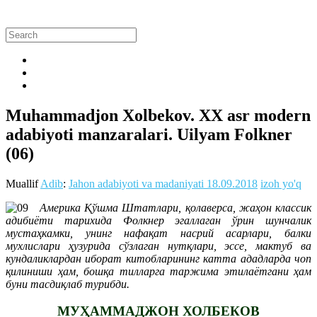
Muhammadjon Xolbekov. XX asr modern
adabiyoti manzaralari. Uilyam Folkner
(06)
Muallif
Adib
:
Jahon adabiyoti va madaniyati
18.09.2018
izoh yo'q
Америка Қўшма Штатлари, қолаверса, жаҳон классик
адибиёти тарихида Фолкнер эгаллаган ўрин шунчалик
мустаҳкамки, унинг нафақат насрий асарлари, балки
мухлислари ҳузурида сўзлаган нутқлари, эссе, мактуб ва
кундаликлардан иборат китобларининг катта ададларда чоп
қилиниши ҳам, бошқа тилларга таржима этилаётгани ҳам
буни тасдиқлаб турибди.
МУҲАММАДЖОН ХОЛБЕКОВ