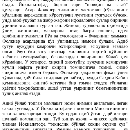
ёзади. Йокнапатофада борган сари “шовқин ва ғазаб”
қутуради. Агар Фолкнер тилининг частотали (сўзларнинг
қўлланиш даражасини кўрсатувчи) луғатини тузгудек бўлсак,
унда азоб-уқубат ва жабр-жафони ифодаловчи сўзлар биринчи
ўринни эгаллаши турган гап. Жиноят, зўравонлик оқибатида
ўлим, жиннилик, маккорона ният, бағри тошлик, одам
қалбининг зулматли йўл ва суқмоқлари – буларнинг ҳаммаси
Фолкнер асарларида кўз ўнгимизда намоён бўлади. Адиб
бутун вужудни қамровчи эҳтиросларни, эс-ҳушни эгаллаб
олган ёвуз ёки эзгу ниятлар жиловини тортиб қўйишни
хаёлига келтирмайди, бегоналардан яширишни ўйлаб ҳам
кўрмайди. У эҳтирос, хирсий ҳис-туйғу, вужудни кемирувчи
кучли нафсга унинг охирги томчисигача томиб, сизиб
чиқишигача имкон беради. Фолкнер қаҳрамони фақат ўлим
тўшагида, ҳаёт билан видолашув пайтида худди Саҳрои Кабир
қумликларига сингиб кетувчи бир томчи сувдек тўплаган
ҳаётий тажрибасини, яшаб ўтган умрининг бемаънилигини
тўлиқ англаб етади.
Адиб ўйлаб топган мамлакат номи нимани англатади, деган
савол туғилади. У Йокнапатофани шимолий Миссисипининг
эски хариталаридан топди. Бу ердан оқиб ўтган дарё илгари
шундай номланган эди. Туб ҳинду аҳоли – чикесо қабиласи
тилида Йокнапатофа “текислик бўйлаб сокин оқувчи сув”
маънонисини англатади. Рамзий маъноси тушунарли – ўз