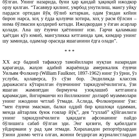
бўлган. Унинг назарида, буни ҳар қандай ҳақиқий ижодкор
орзу қилган. “Тасаввур қилинг, умрбод унутилиш, мангу уйқу
пардаси ортидан йўқ бўлиб кетаркан, одам ўзидан кейин
бирон нарса, хоҳ у ёдда қолувчи хотира, хоҳ у расм бўлсин –
нима бўлмасин қолдириб кетади. Ижодкордан у ёзган асарлар
қолади. Ана шу ёзувчи ҳаётининг изи. Гарчи қаламкаш
ҳаётдан кўз юмиб, мангуликка кетганида ҳам, кимдир унинг
шу заминда, одамлар орасида яшаганини ёдга олади”.
* * *
XX аср бадиий тафаккур тамойиллари нуқтаи назаридан
қараганда, жаҳон адабий жараёнида америкалик ёзувчи
Уильям Фолкнер (William Faulkner, 1897-1962) нинг ўз ўрни, ўз
услуби, қолаверса, ўз сўзи бор. Эндиликда классик
даражасига кўтарилган ёзувчининг таркидунёчилигига, ўзи
яшаган жамиятдан бирмунча узоқлашиб кетганига
қарамасдан, йигирманчи юз йилликнинг долзарб муаммолари
унинг ижодини четлаб ўтмади. Аслида, Фолкнернинг ўзи:
“мен ёзувчи эмасман, балки оддий бир қишлоқи одамман,
менда айтарлик буюк ғоялар йўқ”, дея “гуллаб” қўйганлиги
унинг таркидунёчилиги ҳақидаги афсонанинг пайдо
бўлишига сабаб бўлган эди. Энг қизиғи, бу қабилдаги
уйдирмани у рад ҳам этмади. Хирахандон репортёрлардан
ўзини доимо четга олган, жонни бездирган журналистлардан