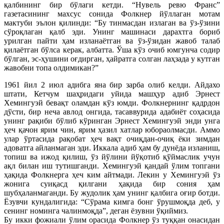
қалбининг бир бўлаги кетди. “Нувель ревю Франс”
газетасининг махсус сонида Фолкнер йўллаган мотам
мактуби эълон қилинди: “Бу тинмасдан излаган ва ўз-ўзини
сўроқлаган қалб эди. Унинг машинаси дарахтга бориб
урилган пайти ҳам изланаётган ва ўз-ўзидан жавоб талаб
қилаётган бўлса керак, албатта. Ўша кўз очиб юмгунча содир
бўлган, эс-ҳушини оғдирган, ҳайратга солган лаҳзада у кутган
жавобни топа олдимикан?”
1961 йил 2 июл адибга яна бир зарба олиб келди. Айдахо
штати, Кетчум шаҳридаги уйида машҳур адиб Эрнест
Хемингуэй бевақт оламдан кўз юмди. Фолкнернинг қадрдон
дўсти, бир неча авлод онгида, тасаввурида адабиёт соҳасида
унинг рақиби бўлиб кўринган Эрнест Хемингуэй энди унга
ҳеч қачон ярим чин, ярим ҳазил хатлар юбораолмасди. Аммо
улар ўртасида рақобат ҳеч вақт очиқдан-очиқ ёки зимдан
адоватга айланмаган эди. Иккала адиб ҳам бу дунёда изланиш,
топиш ва ижод қилиш, ўз йўлини йўқотиб қўймаслик учун
ақл билан иш тутишганди. Хемингуэй қандай ўлим топгани
ҳақида Фолкнерга ҳеч ким айтмади. Лекин у Хемингуэй ўз
жонига суиқасд қилгани ҳақида бир сония ҳам
шубҳаланмаганди. Бу жудолик ҳам унинг қалбига оғир ботди.
Ёзувчи кундалигида: “Сўрама кимга бонг ўрушмоқда деб, у
сенинг номинга чалинмоқда”, деган ёзувни ўқиймиз.
Бу икки фожиали ўлим орасида Фолкнер ўз туққан онасидан