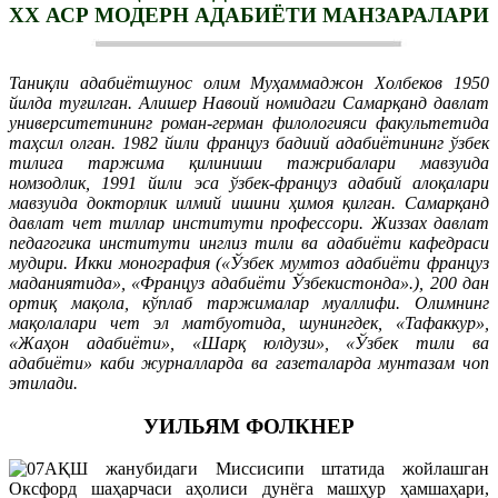
ХХ АСР МОДЕРН АДАБИЁТИ МАНЗАРАЛАРИ
Таниқли адабиётшунос олим Муҳаммаджон Холбеков 1950
йилда туғилган. Алишер Навоий номидаги Самарқанд давлат
университетининг роман-герман филологияси факультетида
таҳсил олган. 1982 йили француз бадиий адабиётининг ўзбек
тилига таржима қилиниши тажрибалари мавзуида
номзодлик, 1991 йили эса ўзбек-француз адабий алоқалари
мавзуида докторлик илмий ишини ҳимоя қилган. Самарқанд
давлат чет тиллар институти профессори. Жиззах давлат
педагогика институти инглиз тили ва адабиёти кафедраси
мудири. Икки монография («Ўзбек мумтоз адабиёти француз
маданиятида», «Француз адабиёти Ўзбекистонда».), 200 дан
ортиқ мақола, кўплаб таржималар муаллифи. Олимнинг
мақолалари чет эл матбуотида, шунингдек, «Тафаккур»,
«Жаҳон адабиёти», «Шарқ юлдузи», «Ўзбек тили ва
адабиёти» каби журналларда ва газеталарда мунтазам чоп
этилади.
УИЛЬЯМ ФОЛКНЕР
АҚШ жанубидаги Миссисипи штатида жойлашган
Оксфорд шаҳарчаси аҳолиси дунёга машҳур ҳамшаҳари,