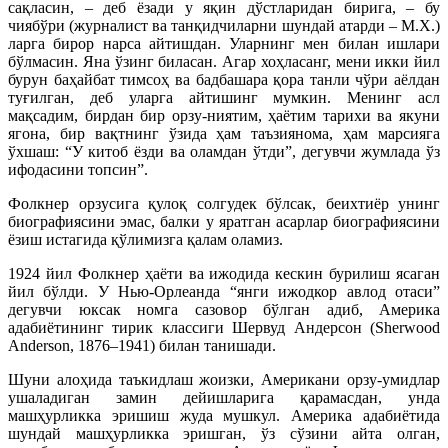
сақласин, – деб ёзади у яқин дўстларидан бирига, – бу
чиябўри (журналист ва танқидчиларни шундай атарди – М.Х.)
ларга бирор нарса айтишдан. Уларнинг мен билан ишлари
бўлмасин. Яна ўзинг биласан. Агар хоҳласанг, мени икки йил
бурун баҳайбат тимсоҳ ва бадбашара қора танли чўри аёлдан
туғилган, деб уларга айтишинг мумкин. Менинг асл
мақсадим, бирдан бир орзу-ниятим, ҳаётим тарихи ва якуни
ягона, бир вақтнинг ўзида ҳам таъзиянома, ҳам марсияга
ўхшаш: “У китоб ёзди ва оламдан ўтди”, дегувчи жумлада ўз
ифодасини топсин”.
Фолкнер орзусига қулоқ солгудек бўлсак, беихтиёр унинг
биографиясини эмас, балки у яратган асарлар биографиясини
ёзиш истагида қўлимизга қалам оламиз.
1924 йил Фолкнер ҳаёти ва ижодида кескин бурилиш ясаган
йил бўлди. У Нью-Орлеанда “янги ижодкор авлод отаси”
дегувчи юксак номга сазовор бўлган адиб, Америка
адабиётининг тирик классиги Шервуд Андерсон (Sherwood
Anderson, 1876–1941) билан танишади.
Шуни алоҳида таъкидлаш жоизки, Американи орзу-умидлар
ушаладиган замин дейишларига қарамасдан, унда
машҳурликка эришиш жуда мушкул. Америка адабиётида
шундай машҳурликка эришган, ўз сўзини айта олган,