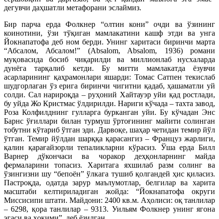
дегувчи даҳшатли метафорани эслаймиз.
Бир парча ерда Фолкнер “олтин кони” очди ва ўзининг
коинотини, ўзи тўқиган мамлакатини кашф этди ва унга
Йокнапатофа деб ном берди. Унинг харитаси биринчи марта
“Абсалом, Абсалом!” (Absalom, Absalom, 1936) романи
муқовасида босиб чиқарилди ва миллионлаб нусхаларда
дунёга тарқалиб кетди. Бу митти мамлакатда ёзувчи
асарларининг қаҳрамонлари яшарди: Томас Сатпен текислаб
шудгорлаган ўз ерига биринчи чигитни қадаб, ҳашаматли уй
солди. Сал нарироқда – руҳоний Хайтауэр уйи қад ростлади,
бу уйда Жо Кристмас ўлдирилди. Нариги кўчада – тахта завод,
Роза Колфилднинг гулларга бурканган уйи. Бу кўчадан Энс
Барнс ўғиллари билан турмуш ўртоғининг майити солинган
тобутни кўтариб ўтган эди. Дарвоқе, шаҳар четидан темир йўл
ўтган. Темир йўлдан шарққа қарасангиз – Француз жарлиги,
қалин қарағайзорли тепаликларни кўрасиз. Ўша ерда Билл
Варнер дўкончаси ва чоракор деҳқонларнинг майда
фермаларини топасиз. Харитага яхшилаб разм солинг ва
ўзингизни шу “бепоён” ўлкага тушиб қолгандей ҳис қиласиз.
Пастроқда, одатда зарур маълумотлар, белгилар ва харита
масштаби келтириладиган жойда: “Йокнапатофа округи
Миссисипи штати. Майдони: 2400 кв.м. Аҳолиси: оқ танлилар
– 6298, қора танлилар – 9313. Уильям Фолкнер унинг ягона
эгаси ва ҳокими”, деб ёзилган.