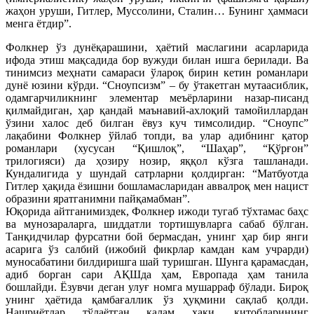
жаҳон уруши, Гитлер, Муссолини, Сталин… Бунинг ҳаммаси
менга ётдир”.
Фолкнер ўз дунёқарашини, ҳаётий маслагини асарларида
ифода этиш мақсадида бор вужуди билан ишга берилади. Ва
тинимсиз меҳнати самараси ўлароқ бирин кетин романлари
дунё юзини кўрди. “Сноупсизм” – бу ўтакетган мутаасиблик,
одамгарчиликнинг элементар меъёрларини назар-писанд
қилмайдиган, ҳар қандай маънавий-ахлоқий тамойиллардан
ўзини халос деб билган ёвуз куч тимсолидир. “Сноупс”
лақабини Фолкнер ўйлаб топди, ва улар адибнинг қатор
романлари (хусусан “Қишлоқ”, “Шаҳар”, “Қўрғон”
трилогияси) да ҳозиру нозир, яққол кўзга ташланади.
Кундалигида у шундай сатрларни қолдирган: “Матбуотда
Гитлер ҳақида ёзишни бошламасларидан аввалроқ мен нацист
образини яратганимни пайқамабман”.
Юқорида айтганимиздек, Фолкнер ижоди тугаб тўхтамас баҳс
ва мунозараларга, шиддатли тортишувларга сабаб бўлган.
Танқидчилар фурсатни бой бермасдан, унинг ҳар бир янги
асарига ўз салбий (ижобий фикрлар камдан кам учрарди)
муносабатини билдиришга шай туришган. Шунга қарамасдан,
адиб борган сари АҚШда ҳам, Европада ҳам танила
бошлайди. Ёзувчи деган улуғ номга мушарраф бўлади. Бироқ
унинг ҳаётида қамбағаллик ўз ҳуқмини сақлаб қолди.
Нашриётлар тўлаётган қалам ҳақи, китобларининг