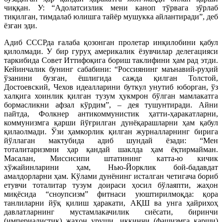
чиққан. У: “Адолатсизлик мени каноп тўрвага зўрлаб
тиқилган, тимдалаб юлишга тайёр мушукка айлантиради”, деб
ёзган эди.
Адиб СССРда ғалаба қозонган пролетар инқилобини қабул
қилолмади. У бир гуруҳ америкалик ёзувчилар делегацияси
таркибида Совет Иттифоқига бориш таклифини ҳам рад этди.
Кейинчалик бунинг сабабини: “Россиянинг маънавий-руҳий
ўзанини бузган, ёшлигида сажда қилган Толстой,
Достоевский, Чехов идеалларини буткул унутиб юборган, ўз
халқига хоинлик қилган тузум ҳукмрон бўлган мамлакатга
бормасликни афзал кўрдим”, – дея тушунтиради. Айни
пайтда, Фолкнер антикоммунистик ҳатти-ҳаракатларни,
коммунизмга қарши йўғрилган дунёқарашларни ҳам қабул
қилаолмади. Ўзи ҳамкорлик қилган журналларнинг бирига
йўллаган мактубида адиб шундай ёзади: “Мен
тоталитаризмни ҳар қандай шаклда ҳам ёқтирмайман.
Масалан, Миссисипи штатининг катта-ю кичик
хўжайинларини ҳам, Нью-Йорклик бой-бадавдат
амалдорларни ҳам. Кўлами дунёнинг исталган четигача бориб
етувчи тоталитар тузум доираси ҳосил бўлаяпти, жаҳон
миқёсида “сноупсизм” фитнаси уюштирилмоқда: қора
танлиларни йўқ қилиш ҳаракати, АҚШ ва унга ҳайрихоҳ
давлатларнинг мустамлакачилик сиёсати, биринчи
(империалистик) жаҳон уруши, иккинчи (фашизмга қарши)