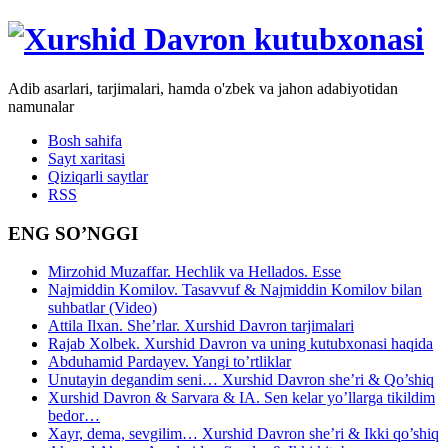
Adib asarlari, tarjimalari, hamda o'zbek va jahon adabiyotidan
namunalar
Bosh sahifa
Sayt xaritasi
Qiziqarli saytlar
RSS
ENG SO’NGGI
Mirzohid Muzaffar. Hechlik va Hellados. Esse
Najmiddin Komilov. Tasavvuf & Najmiddin Komilov bilan
suhbatlar (Video)
Attila Ilxan. She’rlar. Xurshid Davron tarjimalari
Rajab Xolbek. Xurshid Davron va uning kutubxonasi haqida
Abduhamid Pardayev. Yangi to’rtliklar
Unutayin degandim seni… Xurshid Davron she’ri & Qo’shiq
Xurshid Davron & Sarvara & IA. Sen kelar yo’llarga tikildim
bedor…
Xayr, dema, sevgilim… Xurshid Davron she’ri & Ikki qo’shiq