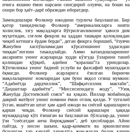
ичига яхшию ёмон нарсани сингдириб олувчи, на боши на
охири бор ҳаёт–дарё образидан иборатдир.
Замондошлари Фолкнер ижодини турлича баҳолашган. Бир
қатор танқидчилар Фолкнер “америкаликларга нияти
холислик, эзгу мақсадларга йўғрилганликнинг ҳавоси дим
муҳитидан, соғлом фикрли ва ҳаддан ташқари қолоқликдан
чиқиб кетишга ёрдам берди”, деган фикрга боришиб, “ёзувчи
Жанубни хаспўшламасдан кўрсатишнинг уддасидан
чиққан”лигини таъкидлайди. Аммо ватандошларининг
аксарияти унинг асарларида худди кўзгуда ўзларини таниб
қолишдан қўрқиб, адибни “қоралаш”га уриндилар.
Кўпчиликка унинг бадиий услуби ва фалсафий мушоҳадаси
ёқмасди. Фолкнер асарларига ёзилган биринчи
мақолаларнинг номларидан ҳам буни яққол сезиш мумкин:
“Адабиётда дардчиллик”, “Шафқатсизлик мактаби”,
“Даҳшатлар адабиёти”, “Миссисипидаги жоду”, “Узоқ
Жанубда Достоевский сояси” ва ҳоқазо. Йиллар мобайнида
даврий матбуот унинг номини ёмон отлиқ қилди. У туғилиб
ўсган, яшаётган штат ҳам адиб ижоди ва сиёсий қарашларига
қарши чиқди. Фолкнер сиёсий қарашлари ҳақида
мунаққидлар кўп ёзишган ва баҳслашган бўлсалар-да, унинг
ўзи “сиёсатдан анча йироқдаман”, деб ҳисобларди. Айни
пайтда, у инсон шаъни, қадр-қиммати ва эркинлигини
бузадиган ҳар қандай ҳаракатга жон-жаҳди билан қарши