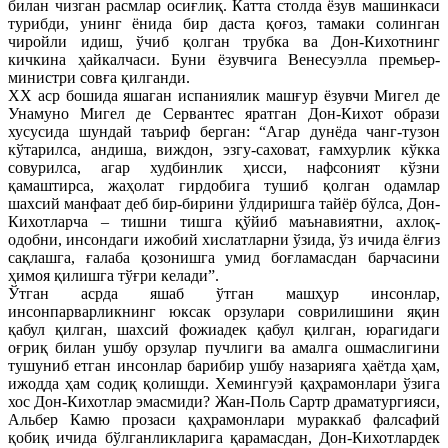
билан чизган расмлар осиғлиқ. Катта столда ёзув машинкаси
турибди, унинг ёнида бир даста қоғоз, тамаки солинган
чиройли идиш, ўчиб қолган трубка ва Дон-Кихотнинг
кичкина ҳайкалчаси. Буни ёзувчига Венесуэлла премьер-
министри совға қилганди.
XX аср бошида яшаган испаниялик машғур ёзувчи Мигел де
Унамуно Мигел де Сервантес яратган Дон-Кихот образи
хусусида шундай таъриф берган: “Агар дунёда чанг-тузон
кўтарилса, андиша, виждон, эзгу-саховат, ғамхурлик кўкка
совурилса, агар худбинлик ҳисси, нафсоният кўзни
қамаштирса, жаҳолат гирдобига тушиб қолган одамлар
шахсий манфаат деб бир-бирини ўлдиришга тайёр бўлса, Дон-
Кихотларча – тишни тишга қўйиб маънавиятни, ахлоқ-
одобни, инсондаги ижобий хислатларни ўзида, ўз ичида ёлғиз
сақлашга, ғалаба қозонишга умид боғламасдан барчасини
ҳимоя қилишга тўғри келади”.
Ўтган асрда яшаб ўтган машҳур инсонлар,
инсонпарварликнинг юксак орзулари соврилишини яқин
қабул қилган, шахсий фожиадек қабул қилган, юрагидаги
оғриқ билан ушбу орзулар пучлиги ва амалга ошмаслигини
тушуниб етган инсонлар барибир ушбу назарияга ҳаётда ҳам,
ижодда ҳам содиқ қолишди. Хемингуэй қаҳрамонлари ўзига
хос Дон-Кихотлар эмасмиди? Жан-Поль Сартр драматургияси,
Альбер Камю прозаси қаҳрамонлари мураккаб фалсафий
қобиқ ичида бўлганликларига қарамасдан, Дон-Кихотлардек