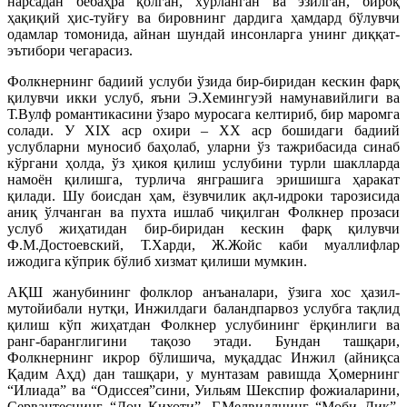
нарсадан бебаҳра қолган, хўрланган ва эзилган, бироқ
ҳақиқий ҳис-туйғу ва бировнинг дардига ҳамдард бўлувчи
одамлар томонида, айнан шундай инсонларга унинг диққат-
эътибори чегарасиз.
Фолкнернинг бадиий услуби ўзида бир-биридан кескин фарқ
қилувчи икки услуб, яъни Э.Хемингуэй намунавийлиги ва
Т.Вулф романтикасини ўзаро муросага келтириб, бир маромга
солади. У XIX аср охири – XX аср бошидаги бадиий
услубларни муносиб баҳолаб, уларни ўз тажрибасида синаб
кўргани ҳолда, ўз ҳикоя қилиш услубини турли шаклларда
намоён қилишга, турлича янграшига эришишга ҳаракат
қилади. Шу боисдан ҳам, ёзувчилик ақл-идроки тарозисида
аниқ ўлчанган ва пухта ишлаб чиқилган Фолкнер прозаси
услуб жиҳатидан бир-биридан кескин фарқ қилувчи
Ф.М.Достоевский, Т.Харди, Ж.Жойс каби муаллифлар
ижодига кўприк бўлиб хизмат қилиши мумкин.
АҚШ жанубининг фолклор анъаналари, ўзига хос ҳазил-
мутойибали нутқи, Инжилдаги баландпарвоз услубга тақлид
қилиш кўп жиҳатдан Фолкнер услубининг ёрқинлиги ва
ранг-баранглигини тақозо этади. Бундан ташқари,
Фолкнернинг икрор бўлишича, муқаддас Инжил (айниқса
Қадим Аҳд) дан ташқари, у мунтазам равишда Ҳомернинг
“Илиада” ва “Одиссея”сини, Уильям Шекспир фожиаларини,
Сервантеснинг “Дон Кихоти”, Г.Мелвиллнинг “Моби Дик”,