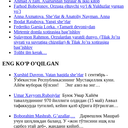
Ahmad A’zam. Asarlaridan fiqralar & Ikki kitob
Farhod Bobojonov. Orzuga eltuvchi yo‘l & Yulduzlar yurgan
yo`l
Anna Axmatova. She’rlar & Anatoliy Nayman. Anna
Ibodat Rajabova. Yangi she’rlar
Federiko Garsia Lorka. «Tamarit devoni»dan
Mirtemir domla xotirasiga bag’ishlov
Sulaymon Rahmon. Orzulardan yaratdi dunyo. (Tilak Jo’ra
siyrati va suvratiga chizgilar) & Tilak Jo’ra xotirasiga
bag’ishlov
Tolibi ilm kerak…
ENG KO’P O’QILGAN
Xurshid Davron. Vatan haqida she’rlar
1 сентябрь -
Ўзбекистон Республикасининг Мустақиллик куни.
Айём муборак бўлсин! Энг азиз ва энг…
Umar Xayyom.Ruboiylar
Буюк Умар Хайём
таваллудининг 970 йиллиги олдидан (15 май) Аввал
тафаккурда туғилиб, кейин қалб қўрига йўғрилган…
Boborahim Mashrab. G’azallar,…
Дарвешлик Машраб
учун шоҳликдан баланд. У «жон тўтисини ишқ ила
сарбоз этай деб», жандани кийиб…