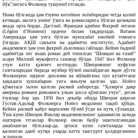
йўқ”лигига Фолкнер тушуниб етганди.
Нима бўлганда ҳам ёзувчи китобхон эътиборидан четда қолиб
кетмади, аксига унинг ўзига ва романларига бўлган қизиқиш
янада орта борди. Дастлаб, Франция адибни Фахрий легион
(Légion d’Honneur) ордени билан тақдирлади. Ватани
Америкада ҳам унга бўлган муносабат ижобий томонга
ўзгарди. АҚШ санъати ва адабиёти институти, Адабиёт
академияси ҳам уни фахрий аъзоликка сайлади. Кейин бадиий
адабиётда энг яхши роман деб топилган “Шовқин ва ғазаб”
асари Миллий мукофотга сазовор бўлди. 1947 йил Фолкнер
учун катта қувонч келтирди. Швециянинг нуфузли
газеталаридан бирида мухбир бўлиб ишлайдиган яқин дўсти
Фолкнерни лауреат дипломи ва мўмайгина пул кутаётгани
ҳақидаги хушхабарни унга маълум қилган эди. Нобел
қўмитаси эълон қилган расмий ахборотда: “Ҳозирги давр
америка романи ривожига улкан ҳисса қўшгани учун”, деган
ёзувлар бор эди. 1950 йил декабр ойида Швеция қироли
Густав-Адольф Фолкнерга Нобел медалини тақиб қўйди.
Кейин расмий қабул маросими бўлиб ўтди ва нутқ сўзланди.
Ўша куни Швеция Фанлар академиясининг ҳашаматли залида
иштирок этганлар Фолкнер овози базўр эшитилганидан
ажабланган бўлсалар-да, эртаси куни газеталарда чоп
қилинган адиб нутқи уларда катта таассурот қолдирганини
эслашади.