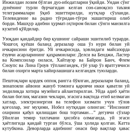
Инжилдан лозим бўлган дуо-ибодатларни ўқийди. Ундан сўнг
дунёнинг турли бурчагидан келган сон-саноқсиз таъзия
телеграммалари ўқиб эшиттирилди, нутқлар сўзланди.
Телевидение ва радио тўғридан-тўғри эшшитириш олиб
борди. Машҳур адибни ҳурмат-эҳтиром билан сўнги манзилга
кузатиб қўйдилар.
Узоқдан қандайдир бир қушнинг сайраши эшитилиб турарди.
Чошғоҳ қуёши баланд деразалар оша ўз нури билан уй
ичкарисини ёритди. Уй ичкарисида, ҳовлидаги майсазорда
ёзувчи асарларининг қаҳрамонлари: Делси ва Бенджи, Ластер
ва Компсонлар оиласи, Хайтауэр ва Байрон Банч, Флем
Сноупс ва Лина Гроув тўплангандек, гўё улар ўз яратгувчиси
билан охирги марта хайирлашишга келгандек туюларди.
Пештоқлари қордек оппоқ рангга бўялган, деразалари баланд,
зинапояли айвони жануб томонга қаровчи икки қаватли уй
эндиликда хотира музейига айлантирилган. Уйда адиб ҳаёти
билан боғлиқ магазин чеклари, эгасига вақтида етиб келмаган
хатлар, электроэнергия ва телефон хизмати учун тўлов
қоғозлар, энг муҳими, Нобел нутқидан олинган: “Инсоният
охирини қабул қилишдан бош тортаман…” дегувчи сўзлар
ўйилган темир тахтачани ҳисобга олмаганда, уй эгаси
ҳаётлигида қандай турган бўлса, ўша ҳолида қолган. Катта
кутубхона. Деворларда адибнинг онаси бир вақтлар ҳавас