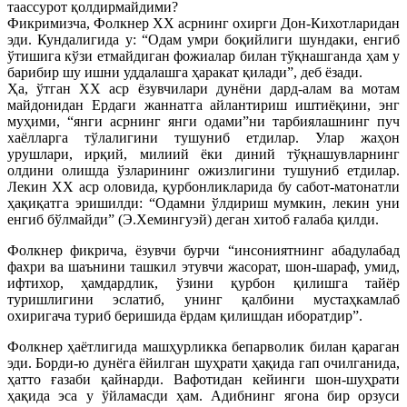
таассурот қолдирмайдими?
Фикримизча, Фолкнер XX асрнинг охирги Дон-Кихотларидан
эди. Кундалигида у: “Одам умри боқийлиги шундаки, енгиб
ўтишига кўзи етмайдиган фожиалар билан тўқнашганда ҳам у
барибир шу ишни уддалашга ҳаракат қилади”, деб ёзади.
Ҳа, ўтган XX аср ёзувчилари дунёни дард-алам ва мотам
майдонидан Ердаги жаннатга айлантириш иштиёқини, энг
муҳими, “янги асрнинг янги одами”ни тарбиялашнинг пуч
хаёлларга тўлалигини тушуниб етдилар. Улар жаҳон
урушлари, ирқий, милиий ёки диний тўқнашувларнинг
олдини олишда ўзларининг ожизлигини тушуниб етдилар.
Лекин XX аср оловида, қурбонликларида бу сабот-матонатли
ҳақиқатга эришилди: “Одамни ўлдириш мумкин, лекин уни
енгиб бўлмайди” (Э.Хемингуэй) деган хитоб ғалаба қилди.
Фолкнер фикрича, ёзувчи бурчи “инсониятнинг абадулабад
фахри ва шаънини ташкил этувчи жасорат, шон-шараф, умид,
ифтихор, ҳамдардлик, ўзини қурбон қилишга тайёр
туришлигини эслатиб, унинг қалбини мустаҳкамлаб
охиригача туриб беришида ёрдам қилишдан иборатдир”.
Фолкнер ҳаётлигида машҳурликка бепарволик билан қараган
эди. Борди-ю дунёга ёйилган шуҳрати ҳақида гап очилганида,
ҳатто ғазаби қайнарди. Вафотидан кейинги шон-шуҳрати
ҳақида эса у ўйламасди ҳам. Адибнинг ягона бир орзуси