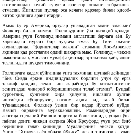
сотилишидан келиб турувчи фоизлар оилани тебратишга
етмасди. Йиғилган пуллар эса кечаги қарзлар билан ҳисоб-
китоб қилишга аранг етарди.
Аммо бу ер Америка, орзулар ўшаладиган замин эмас-ми?
Фолкнер билан кимсан Голливуднинг ўзи қизиқиб қолади.
Америка учун Голливуд нимани англатиши барчага аён. Бу
харитадаги нурсиз бир нуқтача эмас. Бу Тинч океани
соҳилларида, “фаришталар макони” аталмиш Лос-Анжелес
яқинида қад ростлаган оддий шаҳарча эмас. Голливуд – чексиз
имкониятлар, мислсиз муваффақиятлар, эртакнамо ҳаёт, яшин
тезлигидаги шуҳрат тимсолидир.
Голливудга қадам қўйганида унга тахминан шундай дейишди:
“Биз Сизда ёрқин индивидуаллик борлиги учун бу ерга
таклиф қилдик, лекин иш жараёнида бу хислатингизни
эсингиздан чиқариб юборишингизни талаб этамиз”. Бундай
сурбетлик, кўнгилни хира қилувчи, ишлашга бўлган
иштиёқни сўндирувчи, соғлом ақлга зид талаб билан
тўқнашаркан, Фолкнер ўзини бир қадар йўқотиб қўйди.
Вазият бирданига мураккаблашди. Романларидан бири
асосида сценарий ёзишни эндигина бошлаганида, ундан ўша
пайтда донги чиққан актриса Жон Кроуфорд учун рол ёзиб
беришини талаб қилишди. Муаллифнинг энсаси қотди.
Унинг: “Ҳикояда аёл образи йўқ-қу”, деган эътирозига, улар: