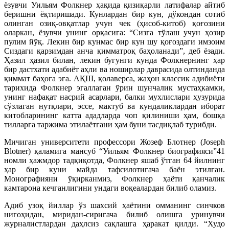
ёзувчи Уильям Фолкнер ҳақида қизиқарли латифалар айтиб
беришни ёқтиришади. Кунлардан бир кун, дўкондан сотиб
олинган озиқ-овқатлар учун чек (ҳисоб-китоб) қоғозини
оларкан, ёзувчи унинг орқасига: “Сизга тўлаш учун ҳозир
пулим йўқ. Лекин бир кунмас бир кун шу қоғоздаги имзоим
Сиздаги қарзимдан анча қимматроқ баҳоланади”, деб ёзади.
Ҳазил ҳазил билан, лекин бугунги кунда Фолкнернинг ҳар
бир дастхати адабиёт аҳли ва ноширлар даврасида олтинданда
қиммат баҳога эга. АҚШ, қолаверса, жаҳон классик адибиёти
тарихида Фолкнер эгаллаган ўрин шунчалик мустаҳкамки,
унинг нафақат насрий асарлари, балки мухлислари ҳузурида
сўзлаган нутқлари, эссе, мактуб ва кундаликлардан иборат
китобларининг катта ададларда чоп қилиниши ҳам, бошқа
тилларга таржима этилаётгани ҳам буни тасдиқлаб турибди.
Мичиган университети профессори Жозеф Блотнер (Joseph
Blotner) қаламига мансуб “Уильям Фолкнер биографияси”41
номли ҳажмдор тадқиқотда, Фолкнер яшаб ўтган 64 йилнинг
ҳар бир куни майда тафсилотигача баён этилган.
Монографияни ўқирканмиз, Фолкнер ҳаёти қанчалик
камтарона кечганлигини ундаги воқеалардан билиб оламиз.
Адиб узоқ йиллар ўз шахсий ҳаётини омманинг синчков
нигоҳидан, миридан-сиригача билиб олишга уринувчи
журналистлардан даҳлсиз сақлашга ҳаракат қилди. “Худо