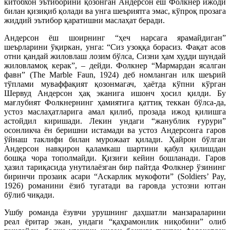
китобхон эътиборини қозонган Андерсон ёш Фолкнер ижоди
билан қизиқиб қолади ва унга шеъриятга эмас, кўпроқ прозага
жиддий эътибор қаратишни маслаҳат беради.
Андерсон ёш шоирнинг “ҳеч нарсага ярамайдиган”
шеърларини ўқиркан, унга: “Сиз узоққа борасиз. Фақат асов
отни қандай жиловлаш лозим бўлса, Сизни ҳам худди шундай
жиловламоқ керак”, – дейди. Фолкнер “Мармардан ясалган
фавн” (The Marble Faun, 1924) деб номланган илк шеърий
тўплами муваффақият қозонмагач, ҳаётда кўпни кўрган
Шервуд Андерсон ҳақ эканига ишонч ҳосил қилди. Бу
мағлубият Фолкнернинг ҳамиятига қаттиқ теккан бўлса-да,
устоз маслаҳатларига амал қилиб, прозада ижод қилишга
астойдил киришади. Лекин ундаги “жанублик ғурури”
осонликча ён беришни истамади ва устоз Андерсонга гаров
ўйнаш таклифи билан мурожаат қилади. Ҳайрон бўлган
Андерсон навқирон қаламкаш шартини қабул қилишдан
бошқа чора тополмайди. Қизиғи кейин бошланади. Гаров
ҳазил тариқасида унутилаёзган бир пайтда Фолкнер ўзининг
биринчи прозаик асари “Аскарлик мукофоти” (Soldiers’ Pay,
1926) романини ёзиб тугатади ва гаровда устозни ютган
бўлиб чиқади.
Ушбу романда ёзувчи урушнинг даҳшатли манзараларини
реал ёритар экан, ундаги “қаҳрамонлик ниқобини” олиб