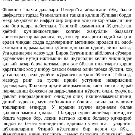
Фолкнер “пахта далалари Гомери”га айлангани йўқ, балки
шафқатсиз тарзда ўз миллатини танқид қилиш йўлидан борди,
меҳр-муҳаббат ва нафрат бир-бирини асло инкор этмаслигини
яна бир қарра исботлади. Тарихий аҳамиятини йўқотаёзган,
ҳаётий куч-шижоатидан қолган жанублик бадавлат
аристократлар даврасига, зодагон ер эгаларига оддий халқни,
ердан чиққан содда одамларнинг метиндек иродаси ва одоб-
ахлоқини қарама-қарши қўйиш қанчалик оддий, айни пайтда
ўта қизиқарли мавзу эди. Бироқ ёзувчининг айбловчи сўзлари,
қораловчи нутқи ижтимоий ва иқтисодий келиб чиқишидан
қатъий назар барча қатламларга хос бўлган иллатларга қарши
қаратилди: хоҳ у кибру-ҳавоси баланд олий табақа бўлсин, хоҳ
у саводсиз, реал дунёни кўрмовчи деҳқон бўлсин. Табиатда
мавжуд ранг ва тусли ирқий устунлик назариясини
қораларкан, Фолкнер ирқий айирмачилик, тана рангига қараб
парчаланиш фожеаси ва дард-аламини кўрсата олди, хуқуқ ва
давлат идораларининг очиқдан-очиқ иккиюзламачилигини,
диний хурофот, мутаасибликнинг бошига таъна ва маломат
тошларини ёғдирди. У юракни эзувчи дард-алам билан
қадрдон замини ҳақида: “Шаҳарда турли авлиёлар номидаги
бешта черков бор, лекин катта-ю кичик болалар қичқириб,
шодон ва беғам ўйнайдиган, қариялар учун эса – уларнинг
шўхликларини ўтириб кўзатишга бир қарич ер йўқ…
Жанубимиз аччиқ тақдирга, лаънат балосига йўлиққан”, деб