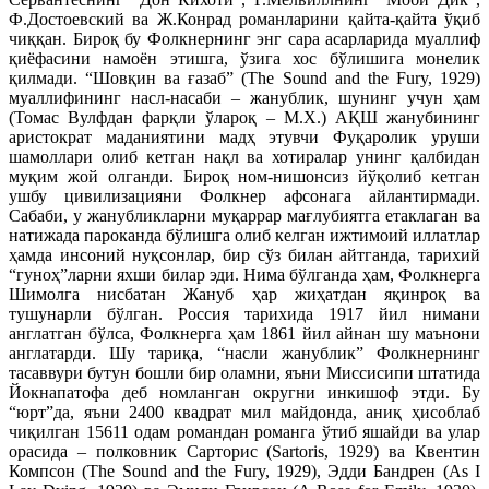
Ф.Достоевский ва Ж.Конрад романларини қайта-қайта ўқиб
чиққан. Бироқ бу Фолкнернинг энг сара асарларида муаллиф
қиёфасини намоён этишга, ўзига хос бўлишига монелик
қилмади. “Шовқин ва ғазаб” (The Sound and the Fury, 1929)
муаллифининг насл-насаби – жанублик, шунинг учун ҳам
(Томас Вулфдан фарқли ўлароқ – М.Х.) АҚШ жанубининг
аристократ маданиятини мадҳ этувчи Фуқаролик уруши
шамоллари олиб кетган нақл ва хотиралар унинг қалбидан
муқим жой олганди. Бироқ ном-нишонсиз йўқолиб кетган
ушбу цивилизацияни Фолкнер афсонага айлантирмади.
Сабаби, у жанубликларни муқаррар мағлубиятга етаклаган ва
натижада пароканда бўлишга олиб келган ижтимоий иллатлар
ҳамда инсоний нуқсонлар, бир сўз билан айтганда, тарихий
“гуноҳ”ларни яхши билар эди. Нима бўлганда ҳам, Фолкнерга
Шимолга нисбатан Жануб ҳар жиҳатдан яқинроқ ва
тушунарли бўлган. Россия тарихида 1917 йил нимани
англатган бўлса, Фолкнерга ҳам 1861 йил айнан шу маънони
англатарди. Шу тариқа, “насли жанублик” Фолкнернинг
тасаввури бутун бошли бир оламни, яъни Миссисипи штатида
Йокнапатофа деб номланган округни инкишоф этди. Бу
“юрт”да, яъни 2400 квадрат мил майдонда, аниқ ҳисоблаб
чиқилган 15611 одам романдан романга ўтиб яшайди ва улар
орасида – полковник Сарторис (Sartoris, 1929) ва Квентин
Компсон (The Sound and the Fury, 1929), Эдди Бандрен (As I