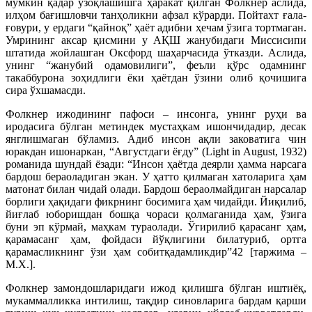
мумкин қадар узоқлашишга ҳаракат қилган Фолкнер аслида,
илҳом бағишловчи танҳоликни афзал кўрарди. Пойтахт ғала-
ғовури, у ердаги “қайноқ” ҳаёт адибни ҳечам ўзига тортмаган.
Умрининг аксар қисмини у АҚШ жанубидаги Миссисипи
штатида жойлашган Оксфорд шаҳарчасида ўтказди. Аслида,
унинг “жанубий одамовилиги”, феъли қўрс одамнинг
такаббурона зоҳидлиги ёки ҳаётдан ўзини олиб қочишига
сира ўхшамасди.
Фолкнер ижодининг пафоси – инсонга, унинг руҳи ва
иродасига бўлган метиндек мустаҳкам ишончидадир, десак
янглишмаган бўламиз. Адиб инсон ақли заковатига чин
юракдан ишонаркан, “Августдаги ёғду” (Light in August, 1932)
романида шундай ёзади: “Инсон ҳаётда деярли ҳамма нарсага
бардош бераоладиган экан. У ҳатто қилмаган хатоларига ҳам
матонат билан чидай олади. Бардош бераолмайдиган нарсалар
борлиги ҳақидаги фикрнинг босимига ҳам чидайди. Йиқилиб,
йиғлаб юборишдан бошқа чораси қолмаганида ҳам, ўзига
буни эп кўрмай, маҳкам тураолади. Ўгирилиб қарасанг ҳам,
қарамасанг ҳам, фойдаси йўқлигини билатуриб, ортга
қарамасликнинг ўзи ҳам собитқадамликдир”42 [таржима –
М.Х.].
Фолкнер замондошларидаги ижод қилишга бўлган иштиёқ,
мукаммалликка интилиш, тақдир синовларига бардам қарши