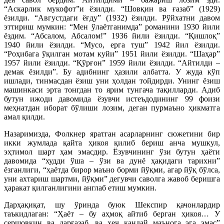
“Аскарлик мукофот”и ёзилди. “Шовқин ва ғазаб” (1929)
ёзилди. “Августдаги ёғду” (1932) ёзилди. Рўйхатни давом
эттириш мумкин: “Мен ўлаётганимда” романини 1930 йили
ёздим. “Абсалом, Абсалом!” 1936 йили ёзилди. “Қишлоқ”
1940 йили ёзилди. “Мусо, ерга туш” 1942 йил ёзилди.
“Роҳибага ўқилган мотам куйи” 1951 йили ёзилди. “Шаҳар”
1957 йили ёзилди. “Қўрғон” 1959 йили ёзилди. “Айтилди –
демак ёзилди”. Бу адибнинг ҳазили албатта. У жуда кўп
ишлади, тинмасдан ёзиш уни ҳолдан тойдирди. Унинг ёзиш
машинкаси эрта тонгдан то ярим тунгача тақилларди. Адиб
бутун ижоди давомида ёзувчи истеъдодининг 99 фоизи
меҳнатдан иборат бўлиши лозим, деган пурмаъно ҳикматга
амал қилди.
Назаримизда, Фолкнер яратган асарларнинг сюжетини бир
икки жумлада қайта ҳикоя қилиб бериш анча мушкул,
эҳтимол шарт ҳам эмасдир. Ёзувчининг ўзи бутун ҳаёти
давомида “худди ўша – ўзи ва дунё ҳақидаги тарихни”
ёзганлиги, “ҳаётда бирор маъно борми йўқми, агар йўқ бўлса,
уни ахтариш шартми, йўқми” дегувчи саволга жавоб беришга
ҳаракат қилганлигини англаб етиш мумкин.
Дарҳақиқат, шу ўринда буюк Шекспир қачонлардир
таъкидлаган: “Ҳаёт – бу аҳмоқ айтиб берган ҳикоя… У
сершовқин ва дарғазаб, ва ҳеч қандай маънога эга эмас”