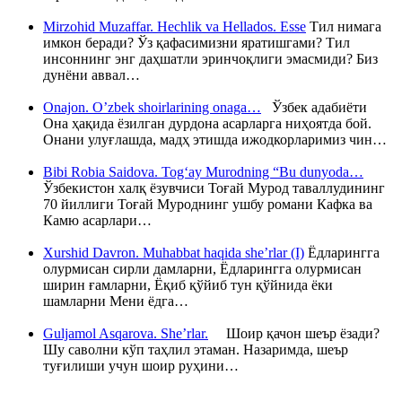
Mirzohid Muzaffar. Hechlik va Hellados. Esse
Тил нимага
имкон беради? Ўз қафасимизни яратишгами? Тил
инсоннинг энг даҳшатли эринчоқлиги эмасмиди? Биз
дунёни аввал…
Onajon. O’zbek shoirlarining onaga…
Ўзбек адабиёти
Она ҳақида ёзилган дурдона асарларга ниҳоятда бой.
Онани улуғлашда, мадҳ этишда ижодкорларимиз чин…
Bibi Robia Saidova. Tog‘ay Murodning “Bu dunyoda…
Ўзбекистон халқ ёзувчиси Тоғай Мурод таваллудининг
70 йиллиги Тоғай Муроднинг ушбу романи Кафка ва
Камю асарлари…
Xurshid Davron. Muhabbat haqida she’rlar (I)
Ёдларингга
олурмисан сирли дамларни, Ёдларингга олурмисан
ширин ғамларни, Ёқиб қўйиб тун қўйнида ёки
шамларни Мени ёдга…
Guljamol Asqarova. She’rlar.
Шоир қачон шеър ёзади?
Шу саволни кўп таҳлил этаман. Назаримда, шеър
туғилиши учун шоир руҳини…