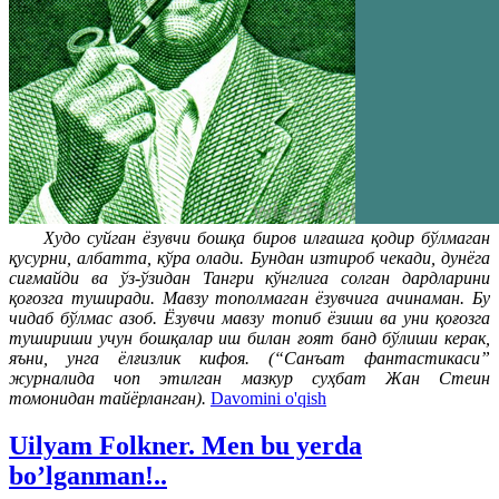
Худо суйган ёзувчи бошқа биров илғашга қодир бўлмаган
қусурни, албатта, кўра олади. Бундан изтироб чекади, дунёга
сиғмайди ва ўз-ўзидан Тангри кўнглига солган дардларини
қоғозга туширади. Мавзу тополмаган ёзувчига ачинаман. Бу
чидаб бўлмас азоб. Ёзувчи мавзу топиб ёзиши ва уни қоғозга
тушириши учун бошқалар иш билан ғоят банд бўлиши керак,
яъни, унга ёлғизлик кифоя. (“Санъат фантастикаси”
журналида чоп этилган мазкур суҳбат Жан Стеин
томонидан тайёрланган).
Davomini o'qish
Uilyam Folkner. Men bu yerda
bo’lganman!..