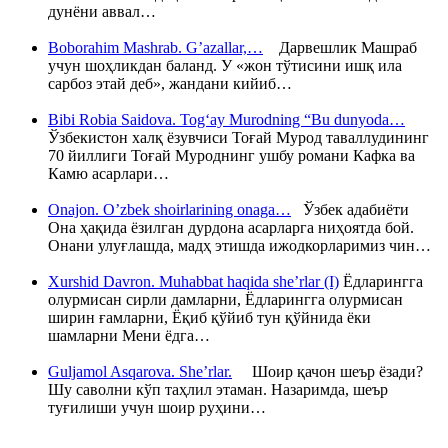
дунёни аввал…
Boborahim Mashrab. G’azallar,…
Дарвешлик Машраб
учун шоҳликдан баланд. У «жон тўтисини ишқ ила
сарбоз этай деб», жандани кийиб…
Bibi Robia Saidova. Tog‘ay Murodning “Bu dunyoda…
Ўзбекистон халқ ёзувчиси Тоғай Мурод таваллудининг
70 йиллиги Тоғай Муроднинг ушбу романи Кафка ва
Камю асарлари…
Onajon. O’zbek shoirlarining onaga…
Ўзбек адабиёти
Она ҳақида ёзилган дурдона асарларга ниҳоятда бой.
Онани улуғлашда, мадҳ этишда ижодкорларимиз чин…
Xurshid Davron. Muhabbat haqida she’rlar (I)
Ёдларингга
олурмисан сирли дамларни, Ёдларингга олурмисан
ширин ғамларни, Ёқиб қўйиб тун қўйнида ёки
шамларни Мени ёдга…
Guljamol Asqarova. She’rlar.
Шоир қачон шеър ёзади?
Шу саволни кўп таҳлил этаман. Назаримда, шеър
туғилиши учун шоир руҳини…