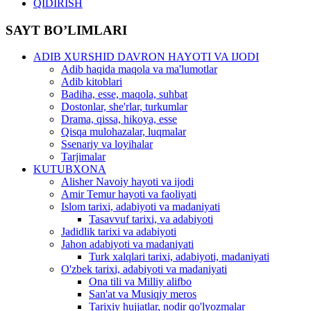
QIDIRISH
SAYT BO’LIMLARI
ADIB XURSHID DAVRON HAYOTI VA IJODI
Adib haqida maqola va ma'lumotlar
Adib kitoblari
Badiha, esse, maqola, suhbat
Dostonlar, she'rlar, turkumlar
Drama, qissa, hikoya, esse
Qisqa mulohazalar, luqmalar
Ssenariy va loyihalar
Tarjimalar
KUTUBXONA
Alisher Navoiy hayoti va ijodi
Amir Temur hayoti va faoliyati
Islom tarixi, adabiyoti va madaniyati
Tasavvuf tarixi, va adabiyoti
Jadidlik tarixi va adabiyoti
Jahon adabiyoti va madaniyati
Turk xalqlari tarixi, adabiyoti, madaniyati
O'zbek tarixi, adabiyoti va madaniyati
Ona tili va Milliy alifbo
San'at va Musiqiy meros
Tarixiy hujjatlar, nodir qo'lyozmalar