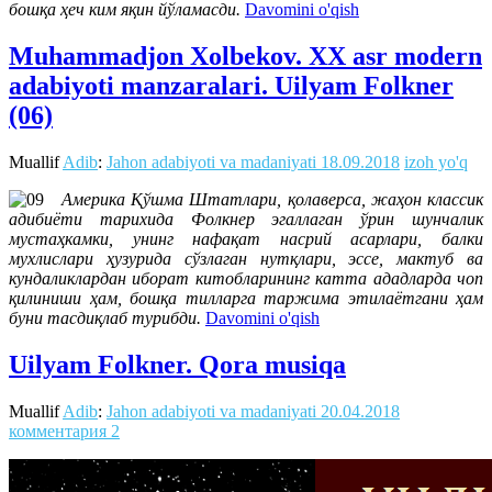
бошқа ҳеч ким яқин йўламасди.
Davomini o'qish
Muhammadjon Xolbekov. XX asr modern
adabiyoti manzaralari. Uilyam Folkner
(06)
Muallif
Adib
:
Jahon adabiyoti va madaniyati
18.09.2018
izoh yo'q
Америка Қўшма Штатлари, қолаверса, жаҳон классик
адибиёти тарихида Фолкнер эгаллаган ўрин шунчалик
мустаҳкамки, унинг нафақат насрий асарлари, балки
мухлислари ҳузурида сўзлаган нутқлари, эссе, мактуб ва
кундаликлардан иборат китобларининг катта ададларда чоп
қилиниши ҳам, бошқа тилларга таржима этилаётгани ҳам
буни тасдиқлаб турибди.
Davomini o'qish
Uilyam Folkner. Qora musiqa
Muallif
Adib
:
Jahon adabiyoti va madaniyati
20.04.2018
комментария 2