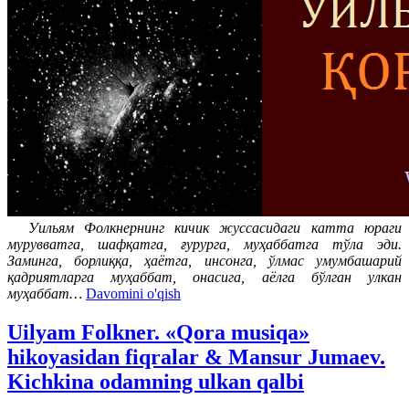
Уильям Фолкнернинг кичик жуссасидаги катта юраги
мурувватга, шафқатга, ғурурга, муҳаббатга тўла эди.
Заминга, борлиққа, ҳаётга, инсонга, ўлмас умумбашарий
қадриятларга муҳаббат, онасига, аёлга бўлган улкан
муҳаббат…
Davomini o'qish
Uilyam Folkner. «Qora musiqa»
hikoyasidan fiqralar & Mansur Jumaev.
Kichkina odamning ulkan qalbi