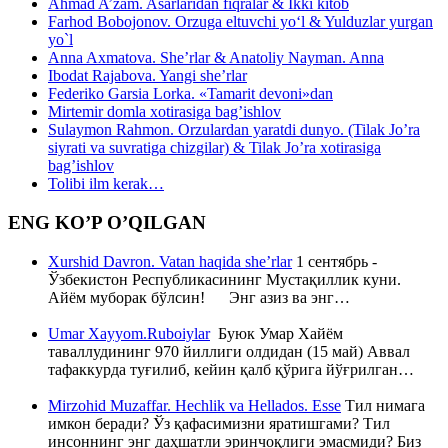
Ahmad A’zam. Asarlaridan fiqralar & Ikki kitob
Farhod Bobojonov. Orzuga eltuvchi yo‘l & Yulduzlar yurgan
yo`l
Anna Axmatova. She’rlar & Anatoliy Nayman. Anna
Ibodat Rajabova. Yangi she’rlar
Federiko Garsia Lorka. «Tamarit devoni»dan
Mirtemir domla xotirasiga bag’ishlov
Sulaymon Rahmon. Orzulardan yaratdi dunyo. (Tilak Jo’ra
siyrati va suvratiga chizgilar) & Tilak Jo’ra xotirasiga
bag’ishlov
Tolibi ilm kerak…
ENG KO’P O’QILGAN
Xurshid Davron. Vatan haqida she’rlar
1 сентябрь -
Ўзбекистон Республикасининг Мустақиллик куни.
Айём муборак бўлсин! Энг азиз ва энг…
Umar Xayyom.Ruboiylar
Буюк Умар Хайём
таваллудининг 970 йиллиги олдидан (15 май) Аввал
тафаккурда туғилиб, кейин қалб қўрига йўғрилган…
Mirzohid Muzaffar. Hechlik va Hellados. Esse
Тил нимага
имкон беради? Ўз қафасимизни яратишгами? Тил
инсоннинг энг даҳшатли эринчоқлиги эмасмиди? Биз