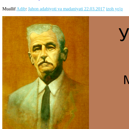
Muallif
Adib
:
Jahon adabiyoti va madaniyati
22.03.2017
izoh yo'q