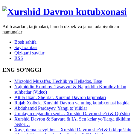
Adib asarlari, tarjimalari, hamda o'zbek va jahon adabiyotidan
namunalar
Bosh sahifa
Sayt xaritasi
Qiziqarli saytlar
RSS
ENG SO’NGGI
Mirzohid Muzaffar. Hechlik va Hellados. Esse
Najmiddin Komilov. Tasavvuf & Najmiddin Komilov bilan
suhbatlar (Video)
Attila Ilxan. She’rlar. Xurshid Davron tarjimalari
Rajab Xolbek. Xurshid Davron va uning kutubxonasi haqida
Abduhamid Pardayev. Yangi to’rtliklar
Unutayin degandim seni… Xurshid Davron she’ri & Qo’shiq
Xurshid Davron & Sarvara & IA. Sen kelar yo’llarga tikildim
bedor…
Xayr, dema, sevgilim… Xurshid Davron she’ri & Ikki qo’shiq