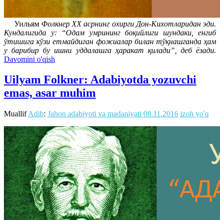
Уильям
Фолкнер ХХ аcрнинг охирги Дон-Кихотларидан эди.
Кундалигида у: “Одам умрининг боқийлиги шундаки, енгиб
ўтишига кўзи етмайдиган фожиалар билан тўқнашганда ҳам
у барибир бу ишни уддалашга ҳаракат қилади”, деб ёзади.
Davomini o'qish
Uilyam Folkner: Adabiyotda yozuvchi
emas, asar muhim
Muallif
Adib
:
Jahon adabiyoti va madaniyati
08.11.2016
izoh yo'q