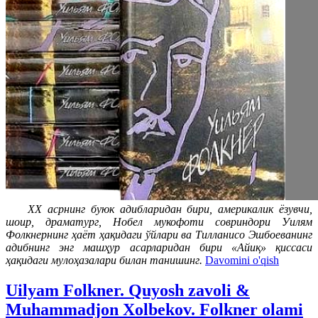
ХХ асрнинг буюк адибларидан бири, америкалик ёзувчи,
шоир, драматург, Нобел мукофоти совриндори Уилям
Фолкнернинг ҳаёт ҳақидаги ўйлари ва Тилланисо Эшбоеванинг
адибнинг энг машҳур асарларидан бири «Айиқ» қиссаси
ҳақидаги мулоҳазалари билан танишинг.
Davomini o'qish
Uilyam Folkner. Quyosh zavoli &
Muhammadjon Xolbekov. Folkner olami