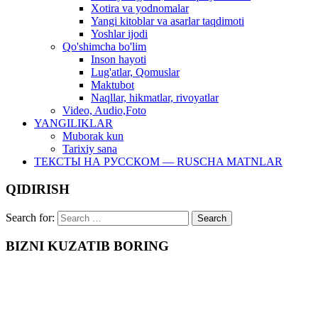
Xotira va yodnomalar
Yangi kitoblar va asarlar taqdimoti
Yoshlar ijodi
Qo'shimcha bo'lim
Inson hayoti
Lug'atlar, Qomuslar
Maktubot
Naqllar, hikmatlar, rivoyatlar
Video, Audio,Foto
YANGILIKLAR
Muborak kun
Tarixiy sana
ТЕКСТЫ НА РУССКОМ — RUSCHA MATNLAR
QIDIRISH
Search for:
BIZNI KUZATIB BORING