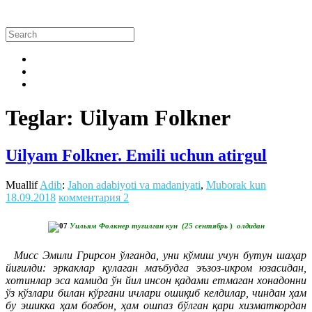
Teglar: Uilyam Folkner
Uilyam Folkner. Emili uchun atirgul
Muallif
Adib
:
Jahon adabiyoti va madaniyati
,
Muborak kun
18.09.2018
комментария 2
Уильям Фолкнер туғилган кун (
25 сентябрь
)
олдидан
Мисс Эмили Грирсон ўлганда, уни кўмиш учун бутун шаҳар
йиғилди: эркаклар қулаган маъбудга эъзоз-икром юзасидан,
хотинлар эса камида ўн йил инсон қадами етмаган хонадонни
ўз кўзлари билан кўргани ичлари ошиқиб келдилар, чиндан ҳам
бу эшикка ҳам боғбон, ҳам ошпаз бўлган қари хизматкордан