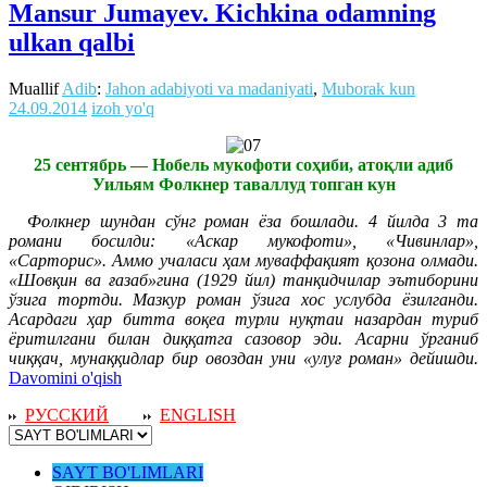
Mansur Jumayev. Kichkina odamning
ulkan qalbi
Muallif
Adib
:
Jahon adabiyoti va madaniyati
,
Muborak kun
24.09.2014
izoh yo'q
25 сентябрь — Нобель мукофоти соҳиби, атоқли адиб
Уильям Фолкнер таваллуд топган кун
Фолкнер шундан сўнг роман ёза бошлади. 4 йилда 3 та
романи босилди: «Аскар мукофоти», «Чивинлар»,
«Сарторис». Аммо учаласи ҳам муваффақият қозона олмади.
«Шовқин ва ғазаб»гина (1929 йил) танқидчилар эътиборини
ўзига тортди. Мазкур роман ўзига хос услубда ёзилганди.
Асардаги ҳар битта воқеа турли нуқтаи назардан туриб
ёритилгани билан диққатга сазовор эди. Асарни ўрганиб
чиққач, мунаққидлар бир овоздан уни «улуғ роман» дейишди.
Davomini o'qish
РУССКИЙ
ENGLISH
SAYT BO'LIMLARI