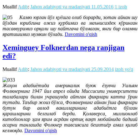
Muallif
Adib
:
Jahon adabiyoti va madaniyati
11.05.2016
1 izoh
Камю юрган йўл қуёшга олиб борарди, зотан айнан шу
йўлдан юрибгина ожиз қурбимиз ва маънисиздек кўринган
тасаввуримиз орқали шу пайтгача бўлмаган, янги бир оламни
яратишимиз мумкин бўлади.
Davomini o'qish
Xeminguey Folknerdan nega ranjigan
edi?
Muallif
Adib
:
Jahon adabiyoti va madaniyati
25.09.2014
izoh yo'q
Жаҳон адабиётида америкалик буюк ёзувчи Уильям
Фолкнернинг 1947 йил апрел ойида Миссисипи университети
талабалари билан учрашувда айтган фикрлари катта ўрин
тутади. Таъбир жоиз бўлса, Фолкнернинг айнан ўша фикрлари
бутун бир авлод вакилларининг адабиётга бўлган
қарашларини белгилаб берди. Қолаверса, миллионлаб
китобхонлар ҳам ярим асрдан ортиқ вақт мобайнида бадиий
асарни танлашда Фолкнер тавсиясига беихтиёр амал қилиб
келмоқда.
Davomini o'qish