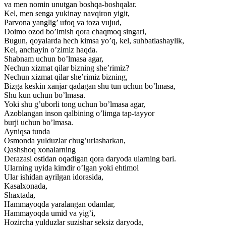
va men nomin unutgan boshqa-boshqalar.
Kel, men senga yukinay navqiron yigit,
Parvona yanglig’ ufoq va toza vujud,
Doimo ozod bo’lmish qora chaqmoq singari,
Bugun, qoyalarda hech kimsa yo’q, kel, suhbatlashaylik,
Kel, anchayin o’zimiz haqda.
Shabnam uchun bo’lmasa agar,
Nechun xizmat qilar bizning she’rimiz?
Nechun xizmat qilar she’rimiz bizning,
Bizga keskin xanjar qadagan shu tun uchun bo’lmasa,
Shu kun uchun bo’lmasa.
Yoki shu g’uborli tong uchun bo’lmasa agar,
Azoblangan inson qalbining o’limga tap-tayyor
burji uchun bo’lmasa.
Ayniqsa tunda
Osmonda yulduzlar chug’urlasharkan,
Qashshoq xonalarning
Derazasi ostidan oqadigan qora daryoda ularning bari.
Ularning uyida kimdir o’lgan yoki ehtimol
Ular ishidan ayrilgan idorasida,
Kasalxonada,
Shaxtada,
Hammayoqda yaralangan odamlar,
Hammayoqda umid va yig’i,
Hozircha yulduzlar suzishar seksiz daryoda,