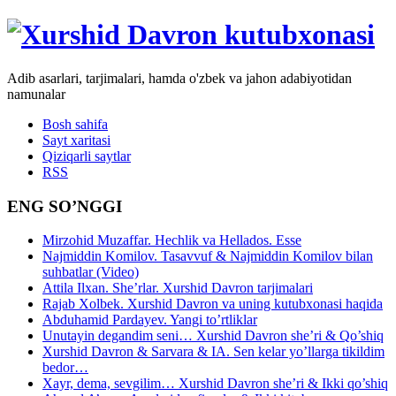
Adib asarlari, tarjimalari, hamda o'zbek va jahon adabiyotidan
namunalar
Bosh sahifa
Sayt xaritasi
Qiziqarli saytlar
RSS
ENG SO’NGGI
Mirzohid Muzaffar. Hechlik va Hellados. Esse
Najmiddin Komilov. Tasavvuf & Najmiddin Komilov bilan
suhbatlar (Video)
Attila Ilxan. She’rlar. Xurshid Davron tarjimalari
Rajab Xolbek. Xurshid Davron va uning kutubxonasi haqida
Abduhamid Pardayev. Yangi to’rtliklar
Unutayin degandim seni… Xurshid Davron she’ri & Qo’shiq
Xurshid Davron & Sarvara & IA. Sen kelar yo’llarga tikildim
bedor…
Xayr, dema, sevgilim… Xurshid Davron she’ri & Ikki qo’shiq