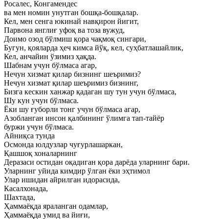
Росалес, Конгамендес
ва мен номин унутган бошқа-бошқалар.
Кел, мен сенга юкинай навқирон йигит,
Парвона янглиғ уфоқ ва тоза вужуд,
Доимо озод бўлмиш қора чақмоқ сингари,
Бугун, қояларда ҳеч кимса йўқ, кел, суҳбатлашайлик,
Кел, анчайин ўзимиз ҳақда.
Шабнам учун бўлмаса агар,
Нечун хизмат қилар бизнинг шеъримиз?
Нечун хизмат қилар шеъримиз бизнинг,
Бизга кескин ханжар қадаган шу тун учун бўлмаса,
Шу кун учун бўлмаса.
Ёки шу ғуборли тонг учун бўлмаса агар,
Азобланган инсон қалбининг ўлимга тап-тайёр
буржи учун бўлмаса.
Айниқса тунда
Осмонда юлдузлар чуғурлашаркан,
Қашшоқ хоналарнинг
Деразаси остидан оқадиган қора дарёда уларнинг бари.
Уларнинг уйида кимдир ўлган ёки эҳтимол
Улар ишидан айрилган идорасида,
Касалхонада,
Шахтада,
Ҳаммаёқда яраланган одамлар,
Ҳаммаёқда умид ва йиғи,