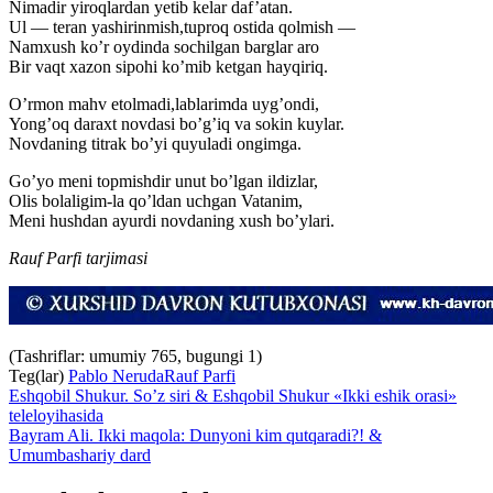
Nimadir yiroqlardan yetib kelar daf’atan.
Ul — teran yashirinmish,tuproq ostida qolmish —
Namxush ko’r oydinda sochilgan barglar aro
Bir vaqt xazon sipohi ko’mib ketgan hayqiriq.
O’rmon mahv etolmadi,lablarimda uyg’ondi,
Yong’oq daraxt novdasi bo’g’iq va sokin kuylar.
Novdaning titrak bo’yi quyuladi ongimga.
Go’yo meni topmishdir unut bo’lgan ildizlar,
Olis bolaligim-la qo’ldan uchgan Vatanim,
Meni hushdan ayurdi novdaning xush bo’ylari.
Rauf Parfi tarjimasi
(Tashriflar: umumiy 765, bugungi 1)
Teg(lar)
Pablo Neruda
Rauf Parfi
Eshqobil Shukur. So’z siri & Eshqobil Shukur «Ikki eshik orasi»
teleloyihasida
Bayram Ali. Ikki maqola: Dunyoni kim qutqaradi?! &
Umumbashariy dard