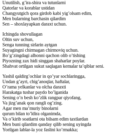
Unutilish, g’ira-shira va tutunlarni
Qatorlar va korablar ustidan
Changyutgich qora girdob kabi yig’olsam edim,
Men bularning barchasin qilardim
Sen – shoxlayapkan daraxt uchun.
Ichingda shovullagan
Oltin suv uchun,
Senga tunning sirlarin aytgan
Suyagingni chirmagan chirmoviq uchun.
Bo’g’zingdagi alhonni qachon olib o’tishing
Piyozning zax hidi singgan shaharlar poylar.
Shahvat ortilgan sukut saqlagan kemalar ta’qiblar seni.
Yashil qaldirg’ochlar in qo’yar sochlaringga,
Undan g’ayri, chig’anoqlar, haftalar,
O’rama yelkanlar va olcha daraxti
Harakatga tushar paydo bo’lganida
Sening o’n besh ko’zlik rangpar qiyofang,
Va jizg’anak qon rangli og’zing.
Agar men ma’muriy binolarni
qurum bilan to’ldira olganimda,
Va o’kirib soatlarni ota bilsam edim taxtlardan
Men buni qilardim qanday qilib sening uyingda
Yorilgan lablar-la yoz faslini ko’rmakka;