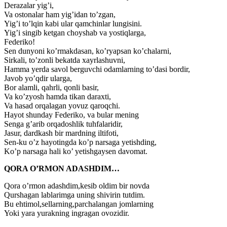
Derazalar yig’i,
Va ostonalar ham yig’idan to’zgan,
Yig’i to’lqin kabi ular qamchinlar lungisini.
Yig’i singib ketgan choyshab va yostiqlarga,
Federiko!
Sen dunyoni ko’rmakdasan, ko’ryapsan ko’chalarni,
Sirkali, to’zonli bekatda xayrlashuvni,
Hamma yerda savol berguvchi odamlarning to’dasi bordir,
Javob yo’qdir ularga,
Bor alamli, qahrli, qonli basir,
Va ko’zyosh hamda tikan daraxti,
Va hasad orqalagan yovuz qaroqchi.
Hayot shunday Federiko, va bular mening
Senga g’arib orqadoshlik tuhfalaridir,
Jasur, dardkash bir mardning iltifoti,
Sen-ku o’z hayotingda ko’p narsaga yetishding,
Ko’p narsaga hali ko’ yetishgaysen davomat.
QORA O’RMON ADASHDIM…
Qora o’rmon adashdim,kesib oldim bir novda
Qurshagan lablarimga uning shivirin tutdim.
Bu ehtimol,sellarning,parchalangan jomlarning
Yoki yara yurakning ingragan ovozidir.