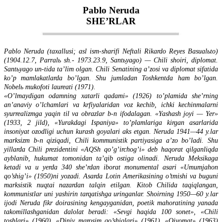
Pablo Neruda
SHE’RLAR
Pablo Neruda (taxallusi; asl ism-sharifi Neftali Rikardo Reyes Basualьto)
(1904.12.7, Parralь sh.- 1973.23.9, Santьyago) — Chili shoiri, diplomat.
Santьyago un-tida ta’lim olgan. Chili Senatining a’zosi va diplomat sifatida
ko’p mamlakatlarda bo’lgan. Shu jumladan Toshkentda ham bo’lgan.
Nobelь mukofoti laureati (1971).
«O’lmaydigan odamning xatarli qadami» (1926) to’plamida she’rning
an’anaviy o’lchamlari va krfiyalaridan voz kechib, ichki kechinmalarni
syurrealizmga yaqin til va obrazlar b-n ifodalagan. «Yashash joyi — Yer»
(1933, 2 jild), «Yurakdagi Ispaniya» to’plamlariga kirgan asarlarida
insoniyat ozodligi uchun kurash goyalari aks etgan. Neruda 1941—44 y.lar
marksizm b-n qiziqadi, Chili kommunistik partiyasiga a’zo bo’ladi. Shu
yillarda Chili prezidentini «AQSh qo’g’irchog’i» deb haqorat qilganliqda
ayblanib, hukumat tomonidan ta’qib ostiga olinadi. Neruda Meksikaga
ketadi va u yerda 340 she’rdan iborat monumental asari «Umumjahon
qo’shig’i» (1950)ni yozadi. Asarda Lotin Amerikasining o’tmishi va buguni
marksistik nuqtai nazardan talqin etilgan. Kitob Chilida taqiqlangan,
kommunistlar uni yashirin tarqatishga uringanlar. Shoirning 1950—60 y.lar
ijodi Neruda fikr doirasining kengayganidan, poetik mahoratining yanada
takomillashganidan dalolat beradi: «Sevgi haqida 100 sonet», «Chili
toshlari» (1960), «Diniy marosim qo’shiqlari» (1961), «Qiyomat» (1963)