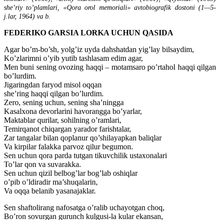
she’riy to’plamlari, «Qora orol memoriali» avtobiografik dostoni (1—5-
j.lar, 1964) va b.
FEDERIKO GARSIA LORKA UCHUN QASIDA
Agar bo’m-bo’sh, yolg’iz uyda dahshatdan yig’lay bilsaydim,
Ko’zlarimni o’yib yutib tashlasam edim agar,
Men buni sening ovozing haqqi – motamsaro po’rtahol haqqi qilgan
bo’lurdim.
Jigaringdan faryod misol oqqan
she’ring haqqi qilgan bo’lurdim.
Zero, sening uchun, sening sha’ningga
Kasalxona devorlarini havorangga bo’yarlar,
Maktablar qurilar, sohilning o’ramlari,
Temirqanot chiqargan yarador farishtalar,
Zar tangalar bilan qoplanur qo’shilayapkan baliqlar
Va kirpilar falakka parvoz qilur begumon.
Sen uchun qora parda tutgan tikuvchilik ustaxonalari
To’lar qon va suvarakka.
Sen uchun qizil belbog’lar bog’lab oshiqlar
o’pib o’ldiradir ma’shuqalarin,
Va oqqa belanib yasanajaklar.
Sen shaftolirang nafosatga o’ralib uchayotgan choq,
Bo’ron sovurgan gurunch kulgusi-la kular ekansan,