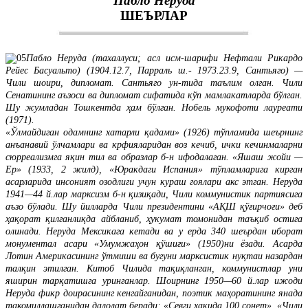
Пабло Неруда
ШЕЪРЛАР
Пабло Неруда (тахаллуси; асл исм-шарифи Нефтали Рикардо
Рейес Басуальто) (1904.12.7, Парраль ш.- 1973.23.9, Сантьяго) —
Чили шоири, дипломат. Сантьяго ун-тида таълим олган. Чили
Сенатининг аъзоси ва дипломат сифатида кўп мамлакатларда бўлган.
Шу жумладан Тошкентда ҳам бўлган. Нобель мукофоти лауреати
(1971).
«Ўлмайдиган одамнинг хатарли қадами» (1926) тўпламида шеърнинг
анъанавий ўлчамлари ва крфияларидан воз кечиб, ички кечинмаларни
сюрреализмга яқин тил ва образлар б-н ифодалаган. «Яшаш жойи —
Ер» (1933, 2 жилд), «Юракдаги Испания» тўпламларига кирган
асарларида инсоният озодлиги учун кураш гоялари акс этган. Неруда
1941—44 й.лар марксизм б-н қизиқади, Чили коммунистик партиясига
аъзо бўлади. Шу йилларда Чили президентини «АҚШ қўғирчоғи» деб
ҳақорат қилганлиқда айбланиб, ҳукумат томонидан таъқиб остига
олинади. Неруда Мексикага кетади ва у ерда 340 шеърдан иборат
монументал асари «Умумжаҳон қўшиғи» (1950)ни ёзади. Асарда
Лотин Америкасининг ўтмиши ва бугуни марксистик нуқтаи назардан
талқин этилган. Китоб Чилида тақиқланган, коммунистлар уни
яширин тарқатишга уринганлар. Шоирнинг 1950—60 й.лар ижоди
Неруда фикр доирасининг кенгайганидан, поэтик маҳоратининг янада
такомиллашганидан далолат беради: «Севги ҳақида 100 сонет», «Чили