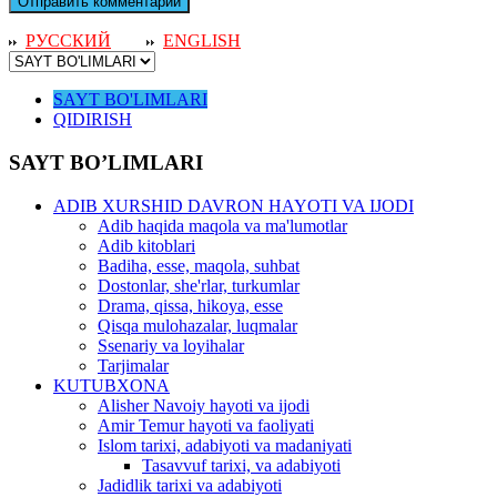
РУССКИЙ
ENGLISH
SAYT BO'LIMLARI
QIDIRISH
SAYT BO’LIMLARI
ADIB XURSHID DAVRON HAYOTI VA IJODI
Adib haqida maqola va ma'lumotlar
Adib kitoblari
Badiha, esse, maqola, suhbat
Dostonlar, she'rlar, turkumlar
Drama, qissa, hikoya, esse
Qisqa mulohazalar, luqmalar
Ssenariy va loyihalar
Tarjimalar
KUTUBXONA
Alisher Navoiy hayoti va ijodi
Amir Temur hayoti va faoliyati
Islom tarixi, adabiyoti va madaniyati
Tasavvuf tarixi, va adabiyoti
Jadidlik tarixi va adabiyoti