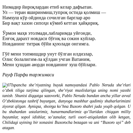
Нимадир йироқлардан етиб келар дафъатан.
Ул — теран яширинмиш,тупроқ остида қолмиш —
Намхуш кўр ойдинда сочилган барглар аро
Бир вақт хазон сипоҳи кўмиб кетган ҳайқириқ.
Ўрмон маҳв этолмади,лабларимда уйғонди,
Ёнғоқ дарахт новдаси бўғиқ ва сокин куйлар.
Новданинг титрак бўйи қуюлади онгимга.
Гўё мени топмишдир унут бўлган илдизлар,
Олис болалигим-ла қўлдан учган Ватаним,
Мени ҳушдан аюрди новданинг хуш бўйлари.
Рауф Парфи таржимаси
Ispancha she’riyatning buyuk namoyandasi Pablo Neruda she’rlari
o’zbek tiliga tarjima qilingan, she’riyat muxlislariga uning nomi yaxshi
tanish. Shunisi diqqatga sazovorki, Pablo Neruda bundan ancha yillar avval
O’zbekistonga tashrif buyurgan, dunyoga mashhur qadimiy shaharlarimizni
ziyorat qilgan. Ayniqsa, shoirga ko’hna Buxoro shahri juda yoqib qolgan. U
bu shahardan ustalarimiz, hunarmandlarimiz qo’llaridan chiqqan milliy
buyumlar, sopol idishlar, so’zanalar, turli osori-atiqalardan olib ketgan,
Chilidagi uyining bir xonasini Buxorocha bezagan va uni “Buxoro uyi” deb
atagan.