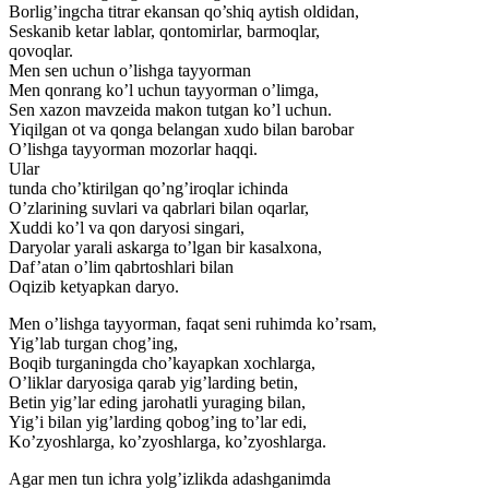
Borlig’ingcha titrar ekansan qo’shiq aytish oldidan,
Seskanib ketar lablar, qontomirlar, barmoqlar,
qovoqlar.
Men sen uchun o’lishga tayyorman
Men qonrang ko’l uchun tayyorman o’limga,
Sen xazon mavzeida makon tutgan ko’l uchun.
Yiqilgan ot va qonga belangan xudo bilan barobar
O’lishga tayyorman mozorlar haqqi.
Ular
tunda cho’ktirilgan qo’ng’iroqlar ichinda
O’zlarining suvlari va qabrlari bilan oqarlar,
Xuddi ko’l va qon daryosi singari,
Daryolar yarali askarga to’lgan bir kasalxona,
Daf’atan o’lim qabrtoshlari bilan
Oqizib ketyapkan daryo.
Men o’lishga tayyorman, faqat seni ruhimda ko’rsam,
Yig’lab turgan chog’ing,
Boqib turganingda cho’kayapkan xochlarga,
O’liklar daryosiga qarab yig’larding betin,
Betin yig’lar eding jarohatli yuraging bilan,
Yig’i bilan yig’larding qobog’ing to’lar edi,
Ko’zyoshlarga, ko’zyoshlarga, ko’zyoshlarga.
Agar men tun ichra yolg’izlikda adashganimda