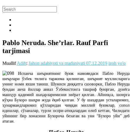
Pablo Neruda. She’rlar. Rauf Parfi
tarjimasi
Muallif
Adib
:
Jahon adabiyoti va madaniyati
07.12.2019
izoh yo'q
Испанча шеъриятнинг буюк намояндаси Пабло Неруда
шеърлари ўзбек тилига таржима қилинган, шеърият мухлисларига
унинг номи яхши таниш. Шуниси диққатга сазоворки, Пабло Неруда
бундан анча йиллар аввал Ўзбекистонга ташриф буюрган, дунёга
машҳур қадимий шаҳарларимизни зиёрат қилган. Айниқса, шоирга
кўҳна Бухоро шаҳри жуда ёқиб қолган. У бу шаҳардан усталаримиз,
ҳунармандларимиз қўлларидан чиққан миллий буюмлар, сопол
идишлар, сўзаналар, турли осори-атиқалардан олиб кетган, Чилидаги
уйининг бир хонасини Бухороча безаган ва уни “Бухоро уйи” деб
атаган.