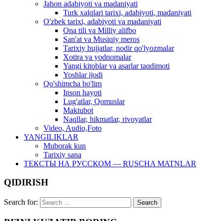
Jahon adabiyoti va madaniyati
Turk xalqlari tarixi, adabiyoti, madaniyati
O'zbek tarixi, adabiyoti va madaniyati
Ona tili va Milliy alifbo
San'at va Musiqiy meros
Tarixiy hujjatlar, nodir qo'lyozmalar
Xotira va yodnomalar
Yangi kitoblar va asarlar taqdimoti
Yoshlar ijodi
Qo'shimcha bo'lim
Inson hayoti
Lug'atlar, Qomuslar
Maktubot
Naqllar, hikmatlar, rivoyatlar
Video, Audio,Foto
YANGILIKLAR
Muborak kun
Tarixiy sana
ТЕКСТЫ НА РУССКОМ — RUSCHA MATNLAR
QIDIRISH
Search for: