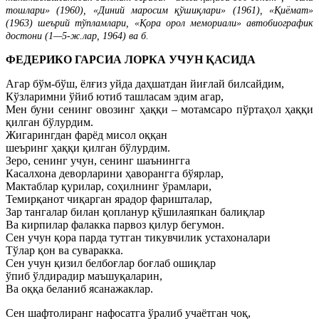
тошлари» (1960), «Диний маросим қўшиқлари» (1961), «Қиёмат»
(1963) шеърий тўпламлари, «Қора орол мемориали» автобиографик
достони (1—5-ж.лар, 1964) ва б.
ФЕДЕРИКО ГАРСИА ЛОРКА УЧУН ҚАСИДА
Агар бўм-бўш, ёлғиз уйда даҳшатдан йиғлай билсайдим,
Кўзларимни ўйиб ютиб ташласам эдим агар,
Мен буни сенинг овозинг ҳаққи – мотамсаро пўртаҳол ҳаққи
қилган бўлурдим.
Жигарингдан фарёд мисол оққан
шеъринг ҳаққи қилган бўлурдим.
Зеро, сенинг учун, сенинг шаънингга
Касалхона деворларини ҳаворангга бўярлар,
Мактаблар қурилар, соҳилнинг ўрамлари,
Темирқанот чиқарган ярадор фаришталар,
Зар тангалар билан қопланур қўшилаяпкан балиқлар
Ва кирпилар фалакка парвоз қилур бегумон.
Сен учун қора парда тутган тикувчилик устахоналари
Тўлар қон ва суваракка.
Сен учун қизил белбоғлар боғлаб ошиқлар
ўпиб ўлдирадир маъшуқаларин,
Ва оққа беланиб ясанажаклар.
Сен шафтолиранг нафосатга ўралиб учаётган чоқ,