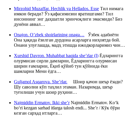
Mirzohid Muzaffar. Hechlik va Hellados. Esse
Тил нимага
имкон беради? Ўз қафасимизни яратишгами? Тил
инсоннинг энг даҳшатли эринчоқлиги эмасмиди? Биз
дунёни аввал…
Onajon. O’zbek shoirlarining onaga…
Ўзбек адабиёти
Она ҳақида ёзилган дурдона асарларга ниҳоятда бой.
Онани улуғлашда, мадҳ этишда ижодкорларимиз чин…
Xurshid Davron. Muhabbat haqida she’rlar (I)
Ёдларингга
олурмисан сирли дамларни, Ёдларингга олурмисан
ширин ғамларни, Ёқиб қўйиб тун қўйнида ёки
шамларни Мени ёдга…
Guljamol Asqarova. She’rlar.
Шоир қачон шеър ёзади?
Шу саволни кўп таҳлил этаман. Назаримда, шеър
туғилиши учун шоир руҳини…
Najmiddin Ermatov. Ikki she’r
Najmiddin Ermatov. Ko‘k
bo‘ri kezgan sarhad itlarga talosh endi... She’r / Кўк бўри
кезган сарҳад итларга…