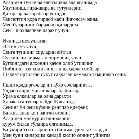
Агар мен тун ичра ёлғизликда адашганимда
Унутилиш, ғира-шира ва тутунларни
Қаторлар ва кораблар устидан
Чангютгич қора гирдоб каби йиғолсам эдим,
Мен буларнинг барчасин қилардим
Сен – шохлаяпкан дарахт учун.
Ичингда шовуллаган
Олтин сув учун,
Сенга туннинг сирларин айтган
Суягингни чирмаган чирмовиқ учун.
Бўғзингдаги алҳонни қачон олиб ўтишинг
Пиёзнинг зах ҳиди сингган шаҳарлар пойлар.
Шаҳват ортилган сукут сақлаган кемалар таъқиблар сени.
Яшил қалдирғочлар ин қўяр сочларингга,
Ундан ғайри, чиғаноқлар, ҳафталар,
Ўрама елканлар ва олча дарахти
Ҳаракатга тушар пайдо бўлганида
Сенинг ўн беш кўзлик рангпар қиёфанг,
Ва жизғанак қон рангли оғзинг.
Агар мен маъмурий биноларни
қурум билан тўлдира олганимда,
Ва ўкириб соатларни ота билсам эдим тахтлардан
Мен буни қилардим қандай қилиб сенинг уйингда