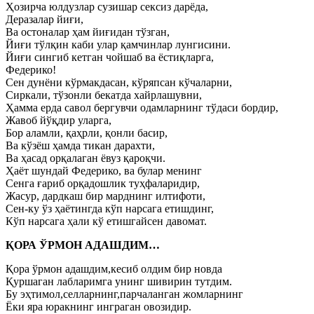
Ҳозирча юлдузлар сузишар сексиз дарёда,
Деразалар йиғи,
Ва остоналар ҳам йиғидан тўзган,
Йиғи тўлқин каби улар қамчинлар лунгисини.
Йиғи сингиб кетган чойшаб ва ёстиқларга,
Федерико!
Сен дунёни кўрмакдасан, кўряпсан кўчаларни,
Сиркали, тўзонли бекатда хайрлашувни,
Ҳамма ерда савол бергувчи одамларнинг тўдаси бордир,
Жавоб йўқдир уларга,
Бор аламли, қаҳрли, қонли басир,
Ва кўзёш ҳамда тикан дарахти,
Ва ҳасад орқалаган ёвуз қароқчи.
Ҳаёт шундай Федерико, ва булар менинг
Сенга ғариб орқадошлик туҳфаларидир,
Жасур, дардкаш бир марднинг илтифоти,
Сен-ку ўз ҳаётингда кўп нарсага етишдинг,
Кўп нарсага ҳали кў етишгайсен давомат.
ҚОРА ЎРМОН АДАШДИМ…
Қора ўрмон адашдим,кесиб олдим бир новда
Қуршаган лабларимга унинг шивирин тутдим.
Бу эҳтимол,селларнинг,парчаланган жомларнинг
Ёки яра юракнинг инграган овозидир.