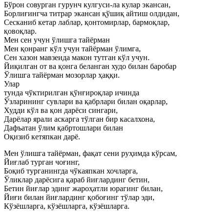
Бўрон совурган гурунч кулгуси-ла кулар экансан,
Борлиғингча титрар экансан қўшиқ айтиш олдидан,
Сесканиб кетар лаблар, қонтомирлар, бармоқлар,
қовоқлар.
Мен сен учун ўлишга тайёрман
Мен қонранг кўл учун тайёрман ўлимга,
Сен хазон мавзеида макон тутган кўл учун.
Йиқилган от ва қонга беланган худо билан баробар
Ўлишга тайёрман мозорлар ҳаққи.
Улар
тунда чўктирилган қўнғироқлар ичинда
Ўзларининг сувлари ва қабрлари билан оқарлар,
Худди кўл ва қон дарёси сингари,
Дарёлар ярали аскарга тўлган бир касалхона,
Дафъатан ўлим қабртошлари билан
Оқизиб кетяпкан дарё.
Мен ўлишга тайёрман, фақат сени руҳимда кўрсам,
Йиғлаб турган чоғинг,
Боқиб турганингда чўкаяпкан хочларга,
Ўликлар дарёсига қараб йиғлардинг бетин,
Бетин йиғлар эдинг жароҳатли юрагинг билан,
Йиғи билан йиғлардинг қобоғинг тўлар эди,
Кўзёшларга, кўзёшларга, кўзёшларга.