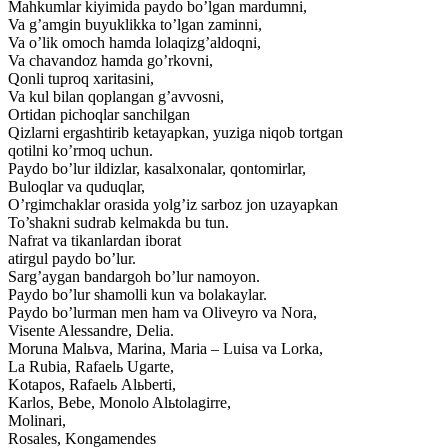
Mahkumlar kiyimida paydo bo’lgan mardumni,
Va g’amgin buyuklikka to’lgan zaminni,
Va o’lik omoch hamda lolaqizg’aldoqni,
Va chavandoz hamda go’rkovni,
Qonli tuproq xaritasini,
Va kul bilan qoplangan g’avvosni,
Ortidan pichoqlar sanchilgan
Qizlarni ergashtirib ketayapkan, yuziga niqob tortgan
qotilni ko’rmoq uchun.
Paydo bo’lur ildizlar, kasalxonalar, qontomirlar,
Buloqlar va quduqlar,
O’rgimchaklar orasida yolg’iz sarboz jon uzayapkan
To’shakni sudrab kelmakda bu tun.
Nafrat va tikanlardan iborat
atirgul paydo bo’lur.
Sarg’aygan bandargoh bo’lur namoyon.
Paydo bo’lur shamolli kun va bolakaylar.
Paydo bo’lurman men ham va Oliveyro va Nora,
Visente Alessandre, Delia.
Moruna Malьva, Marina, Maria – Luisa va Lorka,
La Rubia, Rafaelь Ugarte,
Kotapos, Rafaelь Alьberti,
Karlos, Bebe, Monolo Alьtolagirre,
Molinari,
Rosales, Kongamendes