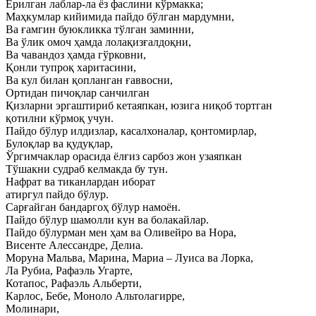
Ёрилган лаблар-ла ёз фаслини кўрмакка;
Маҳкумлар кийимида пайдо бўлган мардумни,
Ва ғамгин буюкликка тўлган заминни,
Ва ўлик омоч ҳамда лолақизғалдоқни,
Ва чавандоз ҳамда гўрковни,
Қонли тупроқ харитасини,
Ва кул билан қопланган ғаввосни,
Ортидан пичоқлар санчилган
Қизларни эргаштириб кетаяпкан, юзига ниқоб тортган
қотилни кўрмоқ учун.
Пайдо бўлур илдизлар, касалхоналар, қонтомирлар,
Булоқлар ва қудуқлар,
Ўргимчаклар орасида ёлғиз сарбоз жон узаяпкан
Тўшакни судраб келмакда бу тун.
Нафрат ва тиканлардан иборат
атиргул пайдо бўлур.
Сарғайган бандаргоҳ бўлур намоён.
Пайдо бўлур шамолли кун ва болакайлар.
Пайдо бўлурман мен ҳам ва Оливейро ва Нора,
Висенте Алессандре, Делиа.
Моруна Мальва, Марина, Мариа – Луиса ва Лорка,
Ла Рубиа, Рафаэль Угарте,
Котапос, Рафаэль Альберти,
Карлос, Бебе, Моноло Альтолагирре,
Молинари,