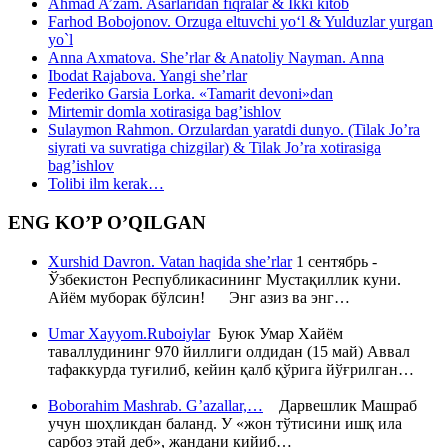
Ahmad A’zam. Asarlaridan fiqralar & Ikki kitob
Farhod Bobojonov. Orzuga eltuvchi yo‘l & Yulduzlar yurgan
yo`l
Anna Axmatova. She’rlar & Anatoliy Nayman. Anna
Ibodat Rajabova. Yangi she’rlar
Federiko Garsia Lorka. «Tamarit devoni»dan
Mirtemir domla xotirasiga bag’ishlov
Sulaymon Rahmon. Orzulardan yaratdi dunyo. (Tilak Jo’ra
siyrati va suvratiga chizgilar) & Tilak Jo’ra xotirasiga
bag’ishlov
Tolibi ilm kerak…
ENG KO’P O’QILGAN
Xurshid Davron. Vatan haqida she’rlar
1 сентябрь -
Ўзбекистон Республикасининг Мустақиллик куни.
Айём муборак бўлсин! Энг азиз ва энг…
Umar Xayyom.Ruboiylar
Буюк Умар Хайём
таваллудининг 970 йиллиги олдидан (15 май) Аввал
тафаккурда туғилиб, кейин қалб қўрига йўғрилган…
Boborahim Mashrab. G’azallar,…
Дарвешлик Машраб
учун шоҳликдан баланд. У «жон тўтисини ишқ ила
сарбоз этай деб», жандани кийиб…