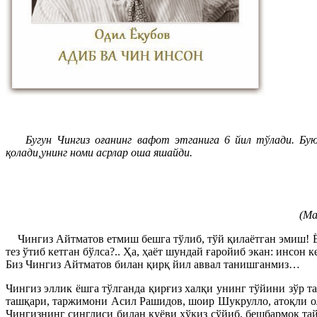
Бугун Чингиз оғанинг вафот этганига 6 йил тўлади. Буюк 
қолади,унинг номи асрлар оша яшайди.
(Ма
Чингиз Айтматов етмиш бешга тўлиб, тўй қилаётган эмиш! Ё
тез ўтиб кетган бўлса?.. Ҳа, ҳаёт шундай ғаройиб экан: инсо
Биз Чингиз Айтматов билан қирқ йил аввал танишганмиз…
Чингиз эллик ёшга тўлганда қирғиз халқи унинг тўйини зўр т
ташқари, таржимони Асил Рашидов, шоир Шукрулло, атоқли о
Чингизнинг синглиси билан куёви ҳўкиз сўйиб, бешбармоқ тайё