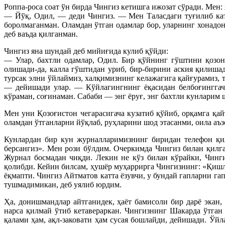
Роппа-роса соат ўн бирда Чингиз кетишга ижозат сўради. Мен: 
— Йўқ, Одил, — деди Чингиз. — Мен Таласдаги туғилиб кат
боролмаганман. Оламдан ўтган одамлар бор, уларнинг хонадон
деб ваъда қилганман.
Чингиз яна шундай деб мийиғида кулиб қўйди:
— Улар, бахтли одамлар, Одил. Бир қўйнинг гўштини қозон
олишади-да, калла гўштидан уриб, бир-бирини аския қилишад
турсак элни ўйлаймиз, халқимизнинг келажагига қайғурамиз,
— дейишади улар. — Кўйлагингнинг ёқасидан белбоғинггач
кўраман, соғинаман. Сабаби — энг ёруғ, энг бахтли кунларим ш
Мен уни Қозоғистон чегарасигача кузатиб қўйиб, орқамга қа
оламдан ўтганларни йўқлаб, руҳларини шод этасанми, оила аъ
Кунлардан бир кун журналларимизнинг биридан телефон қил
берсангиз». Мен рози бўлдим. Очеркимда Чингиз билан қилга
Журнал босмадан чиқди. Лекин не кўз билан кўрайки, Чинг
қолибди. Кейин билсам, ҳушёр муҳаррирга Чингизнинг: «Қишло
ёқмапти. Чингиз Айтматов катта ёзувчи, у бундай гапларни г
тушмадимикан, деб уялиб юрдим.
Ҳа, донишмандлар айтганидек, ҳаёт бамисоли бир дарё экан, 
нарса қилмай ўтиб кетавераркан. Чингизнинг Шакарда ўтган
қалами ҳам, ақл-заковати ҳам сусая бошлайди, дейишади. Ўй