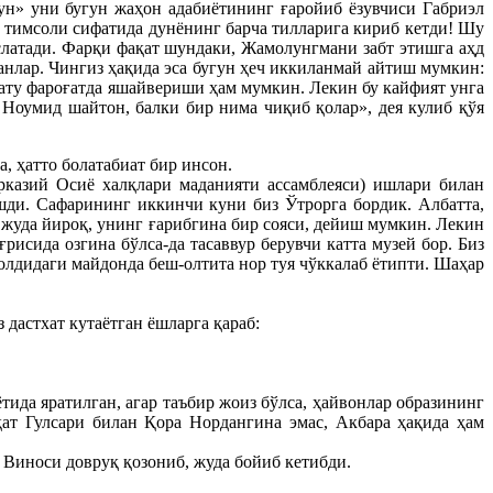
кун» уни бугун жаҳон адабиётининг ғаройиб ёзувчиси Габриэл
ик тимсоли сифатида дунёнинг барча тилларига кириб кетди! Шу
латади. Фарқи фақат шундаки, Жамолунгмани забт этишга аҳд
анлар. Чингиз ҳақида эса бугун ҳеч иккиланмай айтиш мумкин:
ҳату фароғатда яшайвериши ҳам мумкин. Лекин бу кайфият унга
. Ноумид шайтон, балки бир нима чиқиб қолар», дея кулиб қўя
, ҳатто болатабиат бир инсон.
рказий Осиё халқлари маданияти ассамблеяси) ишлари билан
шди. Сафарининг иккинчи куни биз Ўтрорга бордик. Албатта,
жуда йироқ, унинг ғарибгина бир сояси, дейиш мумкин. Лекин
исида озгина бўлса-да тасаввур берувчи катта музей бор. Биз
олдидаги майдонда беш-олтита нор туя чўккалаб ётипти. Шаҳар
дастхат кутаётган ёшларга қараб:
ида яратилган, агар таъбир жоиз бўлса, ҳайвонлар образининг
ат Гулсари билан Қора Нордангина эмас, Акбара ҳақида ҳам
 Виноси довруқ қозониб, жуда бойиб кетибди.