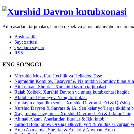
Adib asarlari, tarjimalari, hamda o'zbek va jahon adabiyotidan namun
Bosh sahifa
Sayt xaritasi
Qiziqarli saytlar
RSS
ENG SO’NGGI
Mirzohid Muzaffar. Hechlik va Hellados. Esse
Najmiddin Komilov. Tasavvuf & Najmiddin Komilov bilan suhb
Attila Ilxan. She’rlar. Xurshid Davron tarjimalari
Rajab Xolbek. Xurshid Davron va uning kutubxonasi haqida
Abduhamid Pardayev. Yangi to’rtliklar
Unutayin degandim seni… Xurshid Davron she’ri & Qo’shiq
Xurshid Davron & Sarvara & IA. Sen kelar yo’llarga tikildim
Xayr, dema, sevgilim… Xurshid Davron she’ri & Ikki qo’shiq
Ahmad A’zam. Asarlaridan fiqralar & Ikki kitob
Farhod Bobojonov. Orzuga eltuvchi yo‘l & Yulduzlar yurgan y
Anna Axmatova. She’rlar & Anatoliy Nayman. Anna