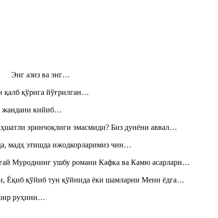
н! Энг азиз ва энг…
н қалб қўрига йўғрилган…
», жандани кийиб…
аҳшатли эринчоқлиги эмасмиди? Биз дунёни аввал…
шда, мадҳ этишда ижодкорларимиз чин…
Тоғай Муроднинг ушбу романи Кафка ва Камю асарлари…
и, Ёқиб қўйиб тун қўйнида ёки шамларни Мени ёдга…
шоир руҳини…