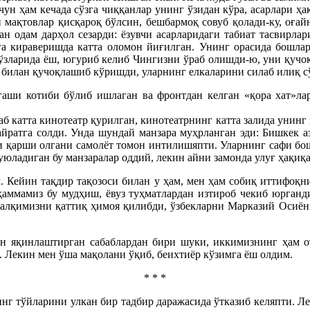
чун ҳам кечада сўзга чиққанлар унинг ўзидан кўра, асарлари ҳа
н мақтовлар қисқароқ бўлсин, бешбармоқ совуб қолади-ку, оға
н одам дарҳол сезарди: ёзувчи асарларидаги табиат тасвирла
га кираверишда катта оломон йиғилган. Унинг орасида бошлари
ўзларида ёш, югуриб келиб Чингизни ўраб олишди-ю, уни қучо
р билан қучоқлашиб кўришди, уларнинг елкаларини силаб илиқ сў
аши котиби бўлиб ишлаган ва фронтдан келган «қора хат»ла
 катта кинотеатр қурилган, кинотеатрнинг катта залида унинг
айратга солди. Унда шундай манзара муҳрланган эди: Бишкек 
и қарши олгани самолёт томон интилишяпти. Уларнинг сафи бош
юладиган бу манзаралар оддий, лекин айни замонда улуғ ҳақиқа
. Кейин тақдир тақозоси билан у ҳам, мен ҳам собиқ иттифоқ
 ҳаммамиз бу мудҳиш, ёвуз туҳматлардан изтироб чекиб юрганд
 халқимизни қаттиқ ҳимоя қилибди, ўзбекларни Марказий Осиё
н яқинлаштирган сабаблардан бири шуки, иккимизнинг ҳам о
. Лекин мен ўша мақолани ўқиб, беихтиёр кўзимга ёш олдим.
* * *
нинг тўйларини улкан бир тадбир даражасида ўтказиб келяпти. Л