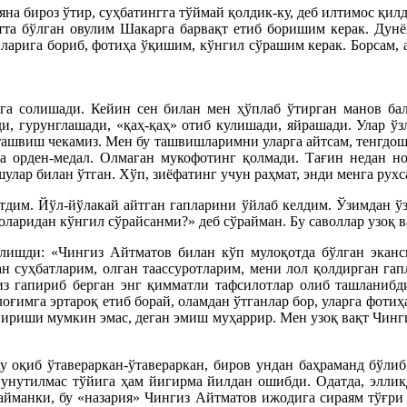
яна бироз ўтир, суҳбатингга тўймай қолдик-ку, деб илтимос қил
та бўлган овулим Шакарга барвақт етиб боришим керак. Дунё
ларига бориб, фотиҳа ўқишим, кўнгил сўрашим керак. Борсам, 
га солишади. Кейин сен билан мен ҳўплаб ўтирган манов бал
и, гурунглашади, «қаҳ-қаҳ» отиб кулишади, яйрашади. Улар ўзл
 ташвиш чекамиз. Мен бу ташвишларимни уларга айтсам, тенгдош
а орден-медал. Олмаган мукофотинг қолмади. Тағин недан н
улар билан ўтган. Хўп, зиёфатинг учун раҳмат, энди менга рухс
йтдим. Йўл-йўлакай айтган гапларини ўйлаб келдим. Ўзимдан ўз
золаридан кўнгил сўрайсанми?» деб сўрайман. Бу саволлар узоқ
ишди: «Чингиз Айтматов билан кўп мулоқотда бўлган экансиз
н суҳбатларим, олган таассуротларим, мени лол қолдирган га
из гапириб берган энг қимматли тафсилотлар олиб ташланибд
ғимга эртароқ етиб борай, оламдан ўтганлар бор, уларга фотиҳ
апириши мумкин эмас, деган эмиш муҳаррир. Мен узоқ вақт Чин
у оқиб ўтавераркан-ўтавераркан, биров ундан баҳраманд бўлиб,
 унутилмас тўйига ҳам йигирма йилдан ошибди. Одатда, элли
лайманки, бу «назария» Чингиз Айтматов ижодига сираям тўғри