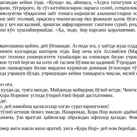
шгандан кейин ёзди. «Кунда» ва, айниқса, «Асрга татигулик 
рази, тўғрироғи, бу сўз китобхонларни ларзага солиб, сотқинл
амолунгма чўққисини забт этишга киришган альпинистларни эс
ини забт этолмай, орқасига чекинганлар ёки фожиали ҳалок бўлг
кда у ҳеч иш қилмай, эришган зафарларининг гаштини суриб, ро
олни кўп хушлайвермайди. «Ҳа, энди, бир нарсани қоралаяпман
яқинлашиш қийин, деб ўйлашади. Аслида эса, у ҳаётда жуда содда
анияти кунларида иштирок этди. Бир неча кун Ассамблея (Ма
ат техника университети талабалари ва олимлари билан учра
ни тутиб берган ва олти ой таслим бўлмаган қадимий Ўтрордан 
он лашкарлари билан мардона курашган довюрак ўғлонлари тўғр
ида учрашув бўлди, учрашувдан кейин ташқарига чиқсак, музей 
з оға.
лди-да, туяга минди. Майдонда қийқириқ бўлиб кетди. Чингиз 
ора Норнинг устида ўтириб ёзиб берай дастхатимни.
ди:
и, деб намойиш қиласизлар олган суратларингизни!
тўлиб кетиши бежиз эмасди. Назаримда, Қора Нор жаҳон адабиёт
шимча, ўзи яратган ҳайвонлар образидан ифтихор қилади. Фақ
ер янги навли вино яратиб, унга «Қора Нор» деб ном берибди.