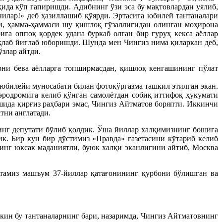
қида кўп гапиришди. Адибнинг ўзи эса бу мақтовлардан уялиб,
йнилар!» деб ҳазиллашиб қўярди. Эртасига юбилей тантаналари
ри, ҳамма-ҳаммаси шу қишлоқ гўзаллигидан олинган моҳирона
га оппоқ қордек удана буркаб олган бир гуруҳ кекса аёллар
қлаб йиғлаб юборишди. Шунда мен Чингиз нима қиларкан деб,
злар айтди.
рни бева аёлларга топширмасдан, қишлоқ кенгашининг пўлат
 юбилейи муносабати билан фотокўргазма ташкил этилган экан.
аэродромига келиб қўнган самолётдан собиқ иттифоқ ҳукумати
ида қирғиз раҳбари эмас, Чингиз Айтматов боряпти. Иккинчи
тни англатади.
нинг депутати бўлиб қолдик. Ўша йиллар халқимизнинг бошига
ик. Бир кун бир дўстимиз «Правда» газетасини кўтариб келиб
нинг юксак маданиятли, буюк халқи эканлигини айтиб, Москва
тамиз машъум 37-йиллар қатағонининг қурбони бўлишган ва
екин бу тантаналарнинг бари, назаримда, Чингиз Айтматовнинг