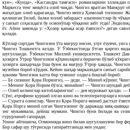
кун», «Кунда», «Кассандра тамғаси» романларини элликдан о
Маркесга тенг миқёсга олиб чиқди. Чингиз яратган Манқурт об
жиҳатдан олиб қараганда, Чингиз менга Ҳимолай тоғининг Ж
қилишган ўнлаб, балки юзлаб забардаст альпинистлар бу чўққ
у санъат соҳасидаги бу осмонўпар чўққини забт этди! Эндили
ёт. Айни замонда у: «Ҳозир қанақа асар ёзяпсиз?» деган сав
қолади.
Кўплар сиртдан Чингизни ўта мағрур инсон, улуғ ёзувчи, унга 
Чингиз Тошкентга келди. У Ўзбекистонда ўтган қирғиз мад
шуғулланди. Ўзбекистон Миллий университети, Тошкент Давл
ҳозирги Ўтрор Чингизхон қўшинларига биринчи бўлиб кўкраги
ҳозирги шаҳарчада ўша буюк ва мағрур Ўтрор ҳақида, Чингизх
музейни бориб кўрдик. Кейин шаҳар марказидаги санъат сарой
ҳокими Чингизни катта бир туянинг олдига бошлаб бориб:
— Бу сизнинг Қора Норингиз, — деди. — Миниб кўринг, Чинги
— Менинг Қора Норим бўлса, минайин! — Чингиз шундай деб ку
— Олиб келинглар китобларингни! — дея мурожаат қилди. — Қ
Сўнг, атрофини қуршаб олган кино ва телеоператорларга юзлан
— Суратга олинглар. Чингиз Қора Норига миниб дастхат ёзяпт
Қора Норга миниб олган Чингизнинг бу даражада завқ-шавққа 
энг мукаммали, дейиш мумкин. Чингиз буни билади ва сези
ғурурланиб гапиради.
Унинг айтишича, Олмонияда вино билан шуғулланувчи бир ферм
Бир сафар шу тўғрисида гапираётганида мен ундан: