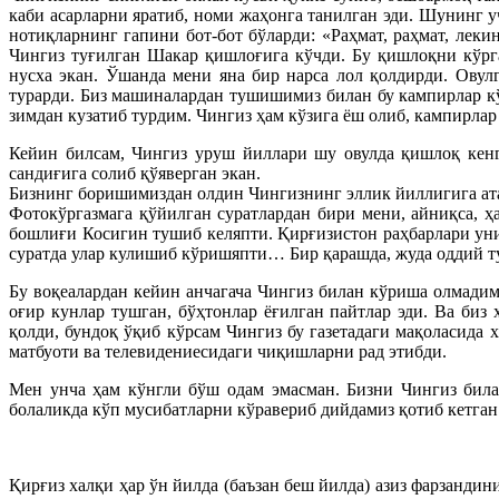
каби асарларни яратиб, номи жаҳонга танилган эди. Шунинг у
нотиқларнинг гапини бот-бот бўларди: «Раҳмат, раҳмат, леки
Чингиз туғилган Шакар қишлоғига кўчди. Бу қишлоқни кўрга
нусха экан. Ўшанда мени яна бир нарса лол қолдирди. Овул
турарди. Биз машиналардан тушишимиз билан бу кампирлар к
зимдан кузатиб турдим. Чингиз ҳам кўзига ёш олиб, кампирла
Кейин билсам, Чингиз уруш йиллари шу овулда қишлоқ кенг
сандиғига солиб қўяверган экан.
Бизнинг боришимиздан олдин Чингизнинг эллик йиллигига атаб
Фотокўргазмага қўйилган суратлардан бири мени, айниқса, ҳ
бошлиғи Косигин тушиб келяпти. Қирғизистон раҳбарлари ун
суратда улар кулишиб кўришяпти… Бир қарашда, жуда оддий ту
Бу воқеалардан кейин анчагача Чингиз билан кўриша олмадим
оғир кунлар тушган, бўҳтонлар ёғилган пайтлар эди. Ва биз
қолди, бундоқ ўқиб кўрсам Чингиз бу газетадаги мақоласида
матбуоти ва телевидениесидаги чиқишларни рад этибди.
Мен унча ҳам кўнгли бўш одам эмасман. Бизни Чингиз била
болаликда кўп мусибатларни кўравериб дийдамиз қотиб кетган
Қирғиз халқи ҳар ўн йилда (баъзан беш йилда) азиз фарзанди