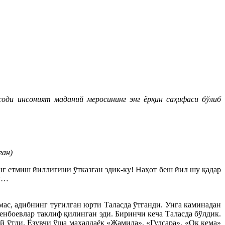
ди инсоният маданий меросининг энг ёрқин саҳифаси бўлиб
ган)
 етмиш йиллигини ўтказган эдик-ку! Наҳот беш йил шу қадар
ан…
мас, адибнинг туғилган юрти Таласда ўтганди. Унга каминадан
боевлар таклиф қилинган эди. Биринчи кеча Таласда бўлдик.
ий ўтди. Ёзувчи ўша маҳалдаёқ «Жамила», «Гулсара», «Оқ кема»