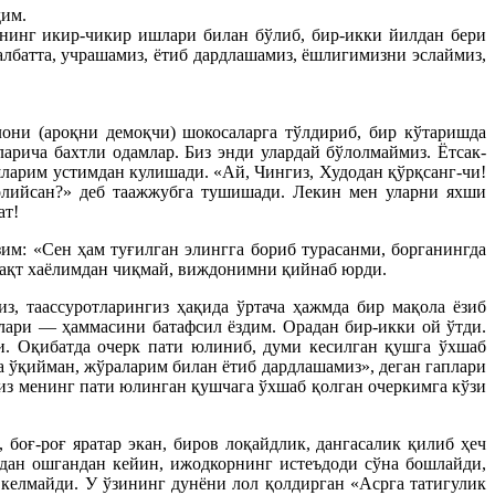
дим.
нинг икир-чикир ишлари билан бўлиб, бир-икки йилдан бери
албатта, учрашамиз, ётиб дардлашамиз, ёшлигимизни эслаймиз,
они (ароқни демоқчи) шокосаларга тўлдириб, бир кўтаришда
арича бахтли одамлар. Биз энди улардай бўлолмаймиз. Ётсак-
ларим устимдан кулишади. «Ай, Чингиз, Худодан қўрқсанг-чи!
олийсан?» деб таажжубга тушишади. Лекин мен уларни яхши
ат!
им: «Сен ҳам туғилган элингга бориб турасанми, борганингда
 вақт хаёлимдан чиқмай, виждонимни қийнаб юрди.
, таассуротларингиз ҳақида ўртача ҳажмда бир мақола ёзиб
плари — ҳаммасини батафсил ёздим. Орадан бир-икки ой ўтди.
и. Оқибатда очерк пати юлиниб, думи кесилган қушга ўхшаб
а ўқийман, жўраларим билан ётиб дардлашамиз», деган гаплари
гиз менинг пати юлинган қушчага ўхшаб қолган очеркимга кўзи
 боғ-роғ яратар экан, биров лоқайдлик, дангасалик қилиб ҳеч
кдан ошгандан кейин, ижодкорнинг истеъдоди сўна бошлайди,
 келмайди. У ўзининг дунёни лол қолдирган «Асрга татигулик