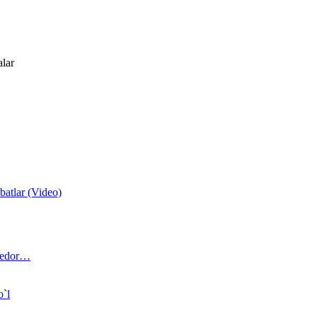
alar
atlar (Video)
 bedor…
o`l