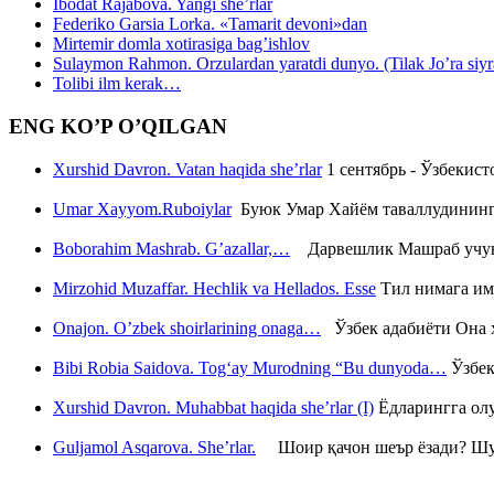
Ibodat Rajabova. Yangi she’rlar
Federiko Garsia Lorka. «Tamarit devoni»dan
Mirtemir domla xotirasiga bag’ishlov
Sulaymon Rahmon. Orzulardan yaratdi dunyo. (Tilak Jo’ra siyrati
Tolibi ilm kerak…
ENG KO’P O’QILGAN
Xurshid Davron. Vatan haqida she’rlar
1 сентябрь - Ўзбекис
Umar Xayyom.Ruboiylar
Буюк Умар Хайём таваллудининг 
Boborahim Mashrab. G’azallar,…
Дарвешлик Машраб учун ш
Mirzohid Muzaffar. Hechlik va Hellados. Esse
Тил нимага им
Onajon. O’zbek shoirlarining onaga…
Ўзбек адабиёти Она ҳ
Bibi Robia Saidova. Tog‘ay Murodning “Bu dunyoda…
Ўзбек
Xurshid Davron. Muhabbat haqida she’rlar (I)
Ёдларингга ол
Guljamol Asqarova. She’rlar.
Шоир қачон шеър ёзади? Шу с