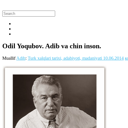
Odil Yoqubov. Adib va chin inson.
Muallif
Adib
:
Turk xalqlari tarixi, adabiyoti, madaniyati
10.06.2014
к