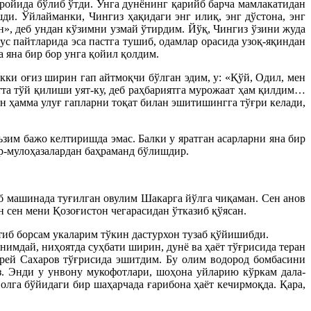
йида бўлиб ўтди. Унга дунёнинг қарийб барча мамлакатидан
и. Ўйлайманки, Чингиз ҳақидаги энг илиқ, энг дўстона, энг
», деб ундан кўзимни узмай ўтирдим. Йўқ, Чингиз ўзини жуда
ус пайтларида эса пастга тушиб, одамлар орасида узоқ-яқиндан
 яна бир бор унга қойил қолдим.
ки оғиз ширин гап айтмоқчи бўлган эдим, у: «Қўй, Одил, мен
та тўй қилиши уят-ку, деб раҳбариятга мурожаат ҳам қилдим…
 ҳамма улуғ гапларни тоқат билан эшитишингга тўғри келади,
ъзим бажо келтиришда эмас. Балки у яратган асарларни яна бир
икр-мулоҳазалардан баҳраманд бўлишдир.
б машинада туғилган овулим Шакарга йўлга чиқаман. Сен анов
 сен мени Қозоғистон чегарасидан ўтказиб қўясан.
тиб борсам укаларим тўкин дастурхон тузаб қўйишибди.
нимдай, ниҳоятда суҳбати ширин, дунё ва ҳаёт тўғрисида теран
рей Сахаров тўғрисида эшитдим. Бу олим водород бомбасини
. Энди у унвону мукофотлари, шоҳона уйларию кўркам дала-
олга бўйидаги бир шаҳарчада ғарибона ҳаёт кечирмоқда. Қара,