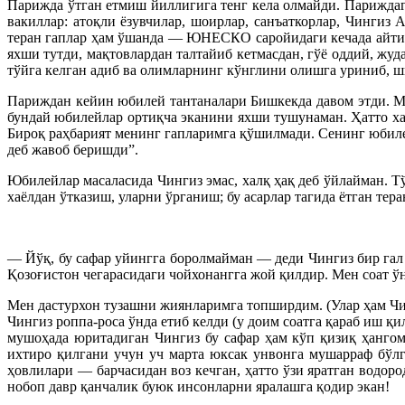
Парижда ўтган етмиш йиллигига тенг кела олмайди. Парижд
вакиллар: атоқли ёзувчилар, шоирлар, санъаткорлар, Чинги
теран гаплар ҳам ўшанда — ЮНЕСКО саройидаги кечада айтилд
яхши тутди, мақтовлардан талтайиб кетмасдан, гўё оддий, жуд
тўйга келган адиб ва олимларнинг кўнглини олишга уриниб, ш
Париждан кейин юбилей тантаналари Бишкекда давом этди. Ме
бундай юбилейлар ортиқча эканини яхши тушунаман. Ҳатто ха
Бироқ раҳбарият менинг гапларимга қўшилмади. Сенинг юбиле
деб жавоб беришди”.
Юбилейлар масаласида Чингиз эмас, халқ ҳақ деб ўйлайман. Тў
хаёлдан ўтказиш, уларни ўрганиш; бу асарлар тагида ётган тер
— Йўқ, бу сафар уйингга боролмайман — деди Чингиз бир гал
Қозоғистон чегарасидаги чойхонангга жой қилдир. Мен соат ўн
Мен дастурхон тузашни жиянларимга топширдим. (Улар ҳам Чин
Чингиз роппа-роса ўнда етиб келди (у доим соатга қараб иш қ
мушоҳада юритадиган Чингиз бу сафар ҳам кўп қизиқ ҳанго
ихтиро қилгани учун уч марта юксак унвонга мушарраф бўл
ҳовлилари — барчасидан воз кечган, ҳатто ўзи яратган водор
нобоп давр қанчалик буюк инсонларни яралашга қодир экан!