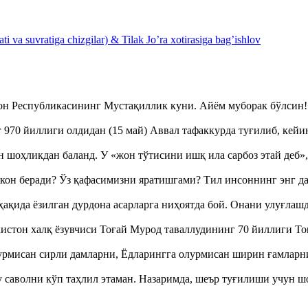
 va suvratiga chizgilar) & Tilak Jo’ra xotirasiga bag’ishlov
тон Республикасининг Мустақиллик куни. Айём муборак бўлси
970 йиллиги олдидан (15 май) Аввал тафаккурда туғилиб, кейи
оҳликдан баланд. У «жон тўтисини ишқ ила сарбоз этай деб
кон беради? Ўз қафасимизни яратишгами? Тил инсоннинг энг д
ақида ёзилган дурдона асарларга ниҳоятда бой. Онани улуғла
истон халқ ёзувчиси Тоғай Мурод таваллудининг 70 йиллиги 
урмисан сирли дамларни, Ёдларингга олурмисан ширин ғамларн
аволни кўп таҳлил этаман. Назаримда, шеър туғилиши учун 