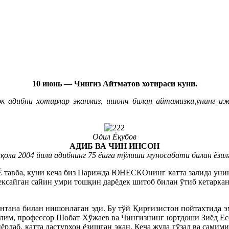
10 июнь — Чингиз Айтматов хотираси куни.
адибни хотирлар эканмиз, ишонч билан айтамизки,унинг ижо
Одил Ёқубов
АДИБ ВА ЧИН ИНСОН
қола 2004 йили адибнинг 75 ёшга тўлиши муносабати билан ёзил
 тавба, куни кеча биз Парижда ЮНЕСКОнинг катта залида унинг
н кексайган сайин умри тошқин дарёдек шитоб билан ўтиб кетарк
антана билан нишонлаган эди. Бу тўй Қирғизистон пойтахтида э
лим, профессор Шобат Хўжаев ва Чингизнинг юртдоши Зиёд Есен
рлаб, катта дастурхон ёзишган экан. Кеча жуда гўзал ва самим