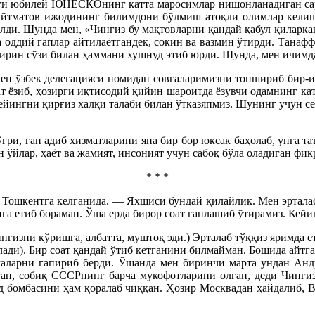
аги юбилей ЮНЕСКОнинг катта маросимлар нишонланадиган саро
з Айтматов ижодининг билимдони бўлмиш атоқли олимлар келишд
и. Шунда мен, «Чингиз бу мақтовларни қандай қабул қиларкан
а оддий гаплар айтилаётгандек, сокин ва вазмин ўтирди. Танафф
ирин сўзи билан ҳаммани хушнуд этиб юрди. Шунда, мен ичимда
н ўзбек делегацияси номидан совғаларимизни топшириб бир-ик
т ёзиб, ҳозирги иқтисодий қийин шароитда ёзувчи одамнинг кат
йингни қирғиз халқи талаби билан ўтказяпмиз. Шунинг учун сен
ғри, гап адиб хизматларини яна бир бор юксак баҳолаб, унга та
ан ўйлар, ҳаёт ва жамият, инсоният учун сабоқ бўла оладиган ф
* * *
 Тошкентга келганида. — Яхшиси бундай қилайлик. Мен эртала
га етиб бораман. Ўша ерда бирор соат гаплашиб ўтирамиз. Кейин
гизни кўришга, албатта, муштоқ эди.) Эрталаб тўққиз яримда е
илади). Бир соат қандай ўтиб кетганини билмайман. Бошида айтга
маларни гапириб берди. Ўшанда мен биринчи марта ундан Анд
ган, собиқ СССРнинг барча мукофотларини олган, деди Чингиз
од бомбасини ҳам қоралаб чиққан. Ҳозир Москвадан ҳайдалиб, В