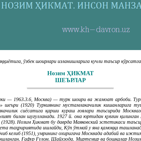
иётига, ўзбек шоирлари изланишларига кучли таъсир кўрсатга
Нозим ҲИКМАТ
ШЕЪРЛАР
ники — 1963.3.6, Москва) — турк шоири ва жамоат арбоби. Ту
и» шеъри (1920) Туркиянинг мустамлакачилик кишанларига туш
качилик сиёсатига қарши кураш ғоялари таъсирида Москваг
олият билан шуғулланади. 1927 й. она юртидан қувғин қилинг
 (1928). Нозим Ҳикмат бу даврда Маяковский эстетикаси таъси
зета таҳририятида ишлайди, Кўп ўтмай у яна қамоққа ташланад
ўчиб келиб (1951), умрининг охиригача Москвада адабий ва ижти
шланган. Ғафур Ғулом, Шайхзода, Миртемир ва бошқалар Нозим