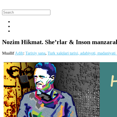
Nozim Hikmat. She’rlar & Inson manzaral
Muallif
Adib
:
Tarixiy sana
,
Turk xalqlari tarixi, adabiyoti, madaniyati