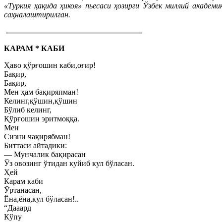
«Туркия ҳақида ҳикоя» пьесаси ҳозирги Ўзбек миллий акаде
саҳналаштирилган.
КАРАМ * КАБИ
Ҳаво қўрғошин каби,оғир!
Бақир,
Бақир,
Мен ҳам бақиряпман!
Келинг,қўшин,қўшин
Бўлиб келинг,
Қўрғошин эритмоққа.
Мен
Сизни чақирябман!
Биттаси айтадики:
— Мунчалик бақирасан
Ўз овозинг ўтидан куйиб кул бўласан.
Ҳей
Карам каби
Ўртанасан,
Ёна,ёна,кул бўласан!..
“Дааард
Кўпу