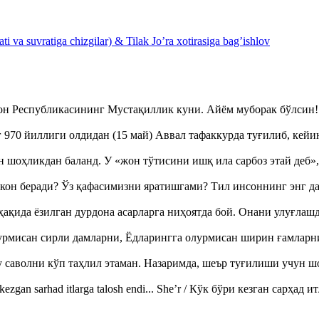
 va suvratiga chizgilar) & Tilak Jo’ra xotirasiga bag’ishlov
тон Республикасининг Мустақиллик куни. Айём муборак бўлси
970 йиллиги олдидан (15 май) Аввал тафаккурда туғилиб, кейи
оҳликдан баланд. У «жон тўтисини ишқ ила сарбоз этай деб
кон беради? Ўз қафасимизни яратишгами? Тил инсоннинг энг д
ақида ёзилган дурдона асарларга ниҳоятда бой. Онани улуғла
урмисан сирли дамларни, Ёдларингга олурмисан ширин ғамларн
аволни кўп таҳлил этаман. Назаримда, шеър туғилиши учун 
ezgan sarhad itlarga talosh endi... She’r / Кўк бўри кезган сарҳад 