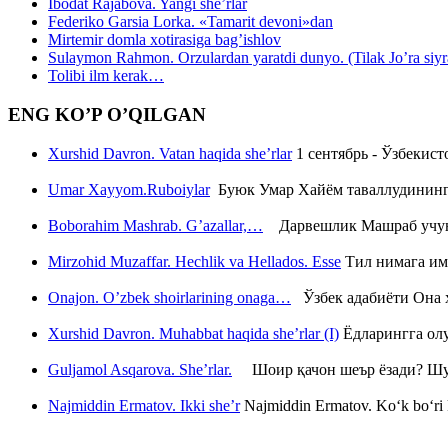
Ibodat Rajabova. Yangi she’rlar
Federiko Garsia Lorka. «Tamarit devoni»dan
Mirtemir domla xotirasiga bag’ishlov
Sulaymon Rahmon. Orzulardan yaratdi dunyo. (Tilak Jo’ra siyrati
Tolibi ilm kerak…
ENG KO’P O’QILGAN
Xurshid Davron. Vatan haqida she’rlar
1 сентябрь - Ўзбекис
Umar Xayyom.Ruboiylar
Буюк Умар Хайём таваллудининг 
Boborahim Mashrab. G’azallar,…
Дарвешлик Машраб учун ш
Mirzohid Muzaffar. Hechlik va Hellados. Esse
Тил нимага им
Onajon. O’zbek shoirlarining onaga…
Ўзбек адабиёти Она ҳ
Xurshid Davron. Muhabbat haqida she’rlar (I)
Ёдларингга ол
Guljamol Asqarova. She’rlar.
Шоир қачон шеър ёзади? Шу с
Najmiddin Ermatov. Ikki she’r
Najmiddin Ermatov. Ko‘k bo‘ri k