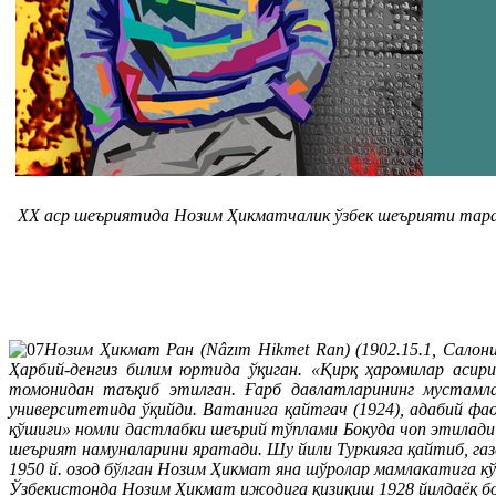
ХХ аср шеъриятида Нозим Ҳикматчалик ўзбек шеърияти тараққ
Нозим Ҳикмат Ран (Nâzım Hikmet Ran) (1902.15.1, Сало
Ҳарбий-денгиз билим юртида ўқиган. «Қирқ ҳаромилар асир
томонидан таъқиб этилган. Ғарб давлатларининг мустамла
университетида ўқийди. Ватанига қайтгач (1924), адабий фа
қўшиғи» номли дастлабки шеърий тўплами Бокуда чоп этилади
шеърият намуналарини яратади. Шу йили Туркияга қайтиб, га
1950 й. озод бўлган Нозим Ҳикмат яна шўролар мамлакатига к
Ўзбекистонда Нозим Ҳикмат ижодига қизиқиш 1928 йилдаёқ бо