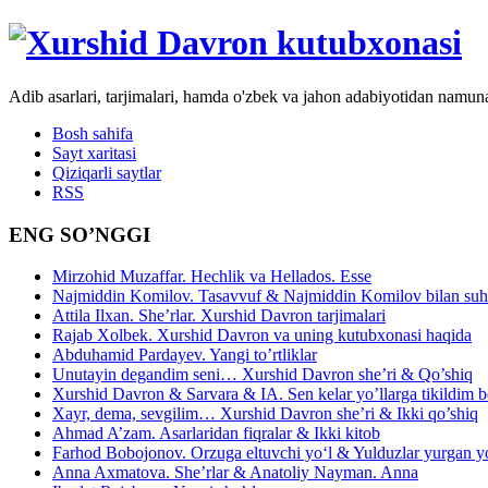
Adib asarlari, tarjimalari, hamda o'zbek va jahon adabiyotidan namun
Bosh sahifa
Sayt xaritasi
Qiziqarli saytlar
RSS
ENG SO’NGGI
Mirzohid Muzaffar. Hechlik va Hellados. Esse
Najmiddin Komilov. Tasavvuf & Najmiddin Komilov bilan suhb
Attila Ilxan. She’rlar. Xurshid Davron tarjimalari
Rajab Xolbek. Xurshid Davron va uning kutubxonasi haqida
Abduhamid Pardayev. Yangi to’rtliklar
Unutayin degandim seni… Xurshid Davron she’ri & Qo’shiq
Xurshid Davron & Sarvara & IA. Sen kelar yo’llarga tikildim
Xayr, dema, sevgilim… Xurshid Davron she’ri & Ikki qo’shiq
Ahmad A’zam. Asarlaridan fiqralar & Ikki kitob
Farhod Bobojonov. Orzuga eltuvchi yo‘l & Yulduzlar yurgan y
Anna Axmatova. She’rlar & Anatoliy Nayman. Anna