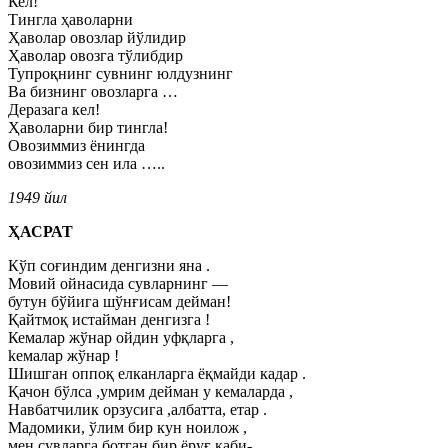
Кел!
Тингла ҳаволарни
Ҳаволар овозлар йўлидир
Ҳаволар овозга тўлибдир
Тупроқнинг сувнинг юлдузнинг
Ва бизнинг овозларга …
Деразага кел!
Ҳаволарни бир тингла!
Овозиммиз ёнингда
овозиммиз сен ила …..
1949 йил
ҲАСРАТ
Кўп соғиндим денгизни яна .
Мовий ойнасида сувларнинг —
бутун бўйига шўнғисам дейман!
Қайтмоқ истайман денгизга !
Кемалар жўнар ойдин уфқларга ,
kемалар жўнар !
Шишган оппоқ елканларга ёқмайди кадар .
Қачон бўлса ,умрим дейман у кемаларда ,
Навбатчилик орзусига ,албатта, етар .
Мадомики, ўлим бир кун ноилож ,
мен сувларга ботган бир ёруғ каби-