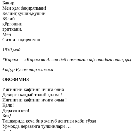
Бақир,
Мен ҳам бақиряпман!
Келинг,қўшин,қўшин
Бўлиб
қўрғошин
эриткани,
Мен
Сизни чақиряпман.
1930,май
*Карам — «Карам ва Асли» деб номланган афсонадаги ошиқ қа
Ғафур Ғулом таржимаси
ОВОЗИМИЗ
Иягингни кафтинг ичига олиб
Деворга қақраб толиб қолма !
Иягингни кафтинг ичига олма !
Қалқ!
Деразага кел!
Боқ!
Ташқарида кеча бир жануб денгизи каби гўзал
Урмоқда деразанга тўлқинлари …