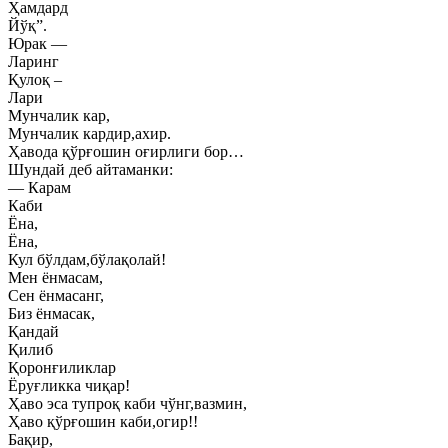
Ҳамдард
Йўқ”.
Юрак —
Ларинг
Қулоқ –
Лари
Мунчалик кар,
Мунчалик кардир,ахир.
Ҳавода қўрғошин оғирлиги бор…
Шундай деб айтаманки:
— Карам
Каби
Ёна,
Ёна,
Кул бўлдам,бўлақолай!
Мен ёнмасам,
Сен ёнмасанг,
Биз ёнмасак,
Қандай
Қилиб
Қоронғиликлар
Ёруғликка чиқар!
Ҳаво эса тупроқ каби чўнг,вазмин,
Ҳаво қўрғошин каби,огир!!
Бақир,