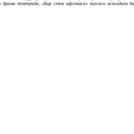
мик драма театрида, «Бир севги афсонаси» пьесаси асосидаги