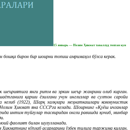
15 январь — Нозим Ҳикмат таваллуд топган кун
н бошқа бирон бир шоирни топиш амримаҳол бўлса керак.
рк шеъриятига янги ритм ва эркин шеър жанрини олиб кирган.
аётганига қарши ёзилгани учун инглизлар ва султон саройи
а келиб (1922), Шарқ халқлари меҳнаткашлари коммунистик
ан Нозим Ҳикмат яна СССРга келади. Шоирнинг «Қуёш ичганлар
рида интим туйғулар тасвиридан онгли равишда қочиб, минбар
и.
моий фаолият билан шуғулланади.
 Ҳикматнинг кўплаб асарларини ўзбек тилига таржима қилган.