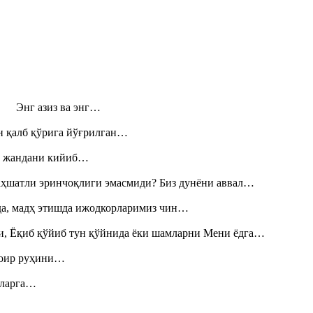
н! Энг азиз ва энг…
н қалб қўрига йўғрилган…
», жандани кийиб…
аҳшатли эринчоқлиги эмасмиди? Биз дунёни аввал…
шда, мадҳ этишда ижодкорларимиз чин…
и, Ёқиб қўйиб тун қўйнида ёки шамларни Мени ёдга…
шоир руҳини…
итларга…