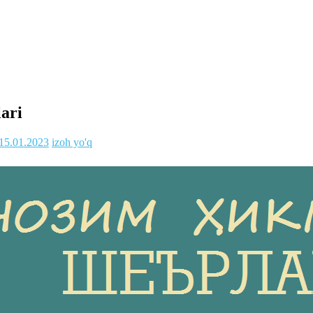
ari
15.01.2023
izoh yo'q