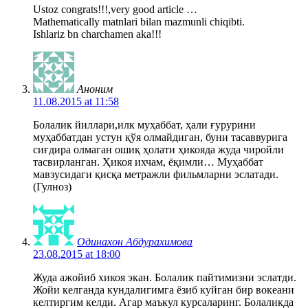
Ustoz congrats!!!,very good article …
Mathematically matnlari bilan mazmunli chiqibti.
Ishlariz bn charchamen aka!!!
Аноним
11.08.2015 at 11:58
Болалик йиллари,илк муҳаббат, ҳали ғурурини
муҳаббатдан устун қўя олмайдиган, буни тасаввурига
сиғдира олмаган ошиқ ҳолати ҳикояда жуда чиройли
тасвирланган. Ҳикоя ихчам, ёқимли… Муҳаббат
мавзусидаги қисқа метражли фильмларни эслатади.
(Гулноз)
Oдинахон Абдурахимова
23.08.2015 at 18:00
Жуда ажойиб хикоя экан. Болалик пайтимизни эслатди.
Жойи келганда кундалигимга ёзиб куйган бир вокеани
келтиргим келди. Агар маъкул курсаларинг. Болаликда