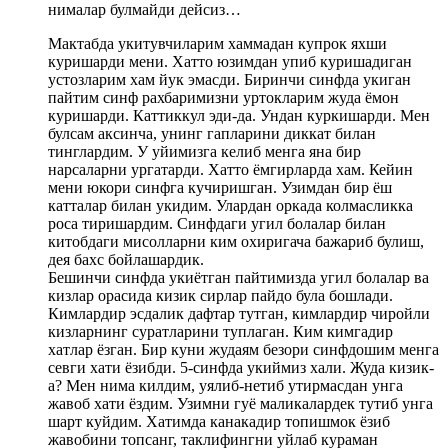
нималар булмайди дейсиз…
Мактабда укитувчиларим хаммадан купрок яхши
куришарди мени. Хатто юзимдан упиб куришадиган
устозларим хам йук эмасди. Биринчи синфда укиган
пайтим синф рахбаримизни уртокларим жуда ёмон
куришарди. Каттиккул эди-да. Ундан куркишарди. Мен
булсам аксинча, унинг гапларини диккат билан
тинглардим. У уйимизга келиб менга яна бир
нарсаларни ургатарди. Хатто ёмгирларда хам. Кейин
мени юкори синфга кучиришган. Узимдан бир ёш
катталар билан укидим. Улардан оркада колмасликка
роса тиришардим. Синфдаги угил болалар билан
китобдаги мисолларни ким охиригача бажариб булиш,
дея бахс бойлашардик.
Бешинчи синфда укиётган пайтимизда угил болалар ва
кизлар орасида кизик сирлар пайдо була бошлади.
Кимлардир эсдалик дафтар тутган, кимлардир чиройли
кизларнинг суратларини туплаган. Ким кимгадир
хатлар ёзган. Бир куни жудаям безори синфдошим менга
севги хати ёзибди. 5-синфда укиймиз хали. Жуда кизик-
а? Мен нима килдим, уялиб-нетиб утирмасдан унга
жавоб хати ёздим. Узимни гуё маликалардек тутиб унга
шарт куйдим. Хатимда канакадир топишмок ёзиб
жавобини топсанг, таклифингни уйлаб кураман