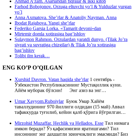
Ahmad A’zam. Asarlaridan fiqralar & Ikki kitob
Farhod Bobojonov. Orzuga eltuvchi yo‘l & Yulduzlar yurgan
yo`l
Anna Axmatova. She’rlar & Anatoliy Nayman. Anna
Ibodat Rajabova. Yangi she’rlar
Federiko Garsia Lorka. «Tamarit devoni»dan
Mirtemir domla xotirasiga bag’ishlov
Sulaymon Rahmon. Orzulardan yaratdi dunyo. (Tilak Jo’ra
siyrati va suvratiga chizgilar) & Tilak Jo’ra xotirasiga
bag’ishlov
Tolibi ilm kerak…
ENG KO’P O’QILGAN
Xurshid Davron. Vatan haqida she’rlar
1 сентябрь -
Ўзбекистон Республикасининг Мустақиллик куни.
Айём муборак бўлсин! Энг азиз ва энг…
Umar Xayyom.Ruboiylar
Буюк Умар Хайём
таваллудининг 970 йиллиги олдидан (15 май) Аввал
тафаккурда туғилиб, кейин қалб қўрига йўғрилган…
Mirzohid Muzaffar. Hechlik va Hellados. Esse
Тил нимага
имкон беради? Ўз қафасимизни яратишгами? Тил
инсоннинг энг даҳшатли эринчоқлиги эмасмиди? Биз