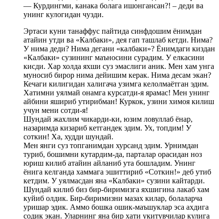
— Курдингми, канака болага ишонгансан?! – деди ва
унинг кулогидан чузди.
Эртаси куни танаффус пайтида синфдошим ёнимдан
атайин утди ва «Калбаки», дея гап ташлаб кетди. Нима?
У нима деди? Нима дегани «калбаки»? Ёнимдаги киздан
«Калбаки» сузининг маъносини сурадим. У елкасини
кисди. Хар холда яхши суз эмаслиги аник. Мен хам унга
муносиб бирор нима дейишим керак. Нима десам экан?
Кечаги килигидан халигача узимга келолмаётган эдим.
Хатимни уялмай онамга курсатди-я ярамас! Мен унинг
айбини яшириб утирибман! Куркок, узини химоя килиш
учун мени сотди-я!
Шундай жахлим чикарди-ки, юзим ловуллаб ёнар,
назаримда кизариб кетгандек эдим. Ух, топдим! У
соткин! Ха, худди шундай.
Мен янги суз топганимдан хурсанд эдим. Урнимдан
туриб, бошимни кутардим-да, парталар орасидан ноз
юриш килиб атайин айланиб ута бошладим. Унинг
ёнига келганда хаммага эшиттириб «Соткин!» деб утиб
кетдим. У уялмасдан яна «Калбаки» сузини кайтарди.
Шундай килиб биз бир-биримизга яхшигина лакаб хам
куйиб олдик. Бир-биримизни мазах килар, болаларча
уришар эдик. Аммо бошка ошик-маъшуклар эса ахдига
содик экан. Уларнинг яна бир хати укитувчилар кулига