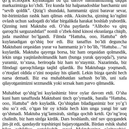
qo’g’irchoqdek kiyinadigan bu qiz darrov hammamizning diqqat
markazimizga ko’chdi. Tez kunda biz halpanadoshlar barchamiz uni
“sevib qoldik”. Qizig’i shundaki, hammamiz qizni baravar sevar,
bir-birimizdan rashk ham qilmas edik. Aksincha, qizning ko’nglini
ovlash uchun sadoqatli do’stlar birgalikda harakat boshlab yubordik.
Qizning ismi Maktuba edi. O’sha paytlarda “Alibobo va qirq
qaroqchi sarguzashtlari” nomli o’zbek-hind kinosi ekranlarga chiqib,
juda mashhur bo’lgandi. Filmda “Hattuba, ooo, Hattuba” deb
kuylanadigan qo’shiq bor edi. Biz tanaffus bo’ldi deguncha
Maktubani orqasidan yurar va hammamiz jo’r bo’lib, “Hattuba…”ni
kuylardik. Maktuba qayerga borsa, biz ham orqasidan qolmasdik,
lekin unga yaqinlasholmasdik ham (bunga yurak qayoqda?), yursa
yuramiz, to’xtasa, beriroqda biz ham to’xtaymiz. Nazarimda, biz
filmdagi qaroqchilarga taqlid qilardik. Bu Maktubaga yoqmasdi,
o’rtoqlari oldida o’zini noqulay his qilardi. Lekin bizga qarshi hech
narsa demadi. Biz esa muhabbatdan sarhush bo’lib, uni xafa
qilayotganimizni sezmasdik yoki sezsak ham parvo qilmasdik.
Muhabbat qo’shig’ini kuylashimiz biror oylar davom etdi. O’sha
kuni ham tanaffusda Maktubani tinch qo’ymadik, baralla “Hattuba,
ooo, Hattuba” deb kuyladik. Qo’shiqdan biladiganimiz bor yo’g’i
shu so’z edi, o’tgan bir oy ichida hech kim unga yangi bir satr
qo’shmadi. Maktuba yig’lamsirab, sinfiga qochib ketdi. Qo’ng’iroq
chalinib, biz ham sinfga kirdik. Dars boshlanib, sinf suv quygandek
jim-jit edi, qandaydir topshiriqni bajaryotgandik. Birdan eshik shahd