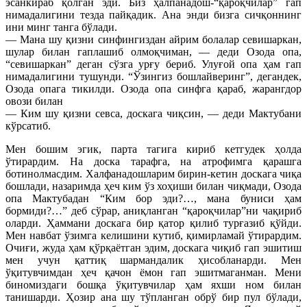
эсанкираб қолган эди. Биз ҳалпанадош-“қароқчилар” гап
нимадалигини тезда пайқадик. Ана энди бизга сичқоннинг
ини минг танга бўлади.
— Мана шу қизни синфингиздан айрим болалар севишаркан,
шулар билан гаплашиб олмоқчиман, — деди Озода опа,
“севишаркан” деган сўзга урғу бериб. Улуғой опа ҳам гап
нимадалигини тушунди. “Ўзингиз бошлайверинг”, дегандек,
Озода опага тикилди. Озода опа синфга қараб, жарангдор
овози билан
— Ким шу қизни севса, доскага чиқсин, — деди Мактубани
кўрсатиб.
Мен бошим эгик, парта тагига кириб кетгудек ҳолда
ўтирардим. На доска тарафга, на атрофимга қарашга
ботинолмасдим. Халфанадошларим бирин-кетин доскага чиқа
бошлади, назаримда ҳеч ким ўз хоҳиши билан чиқмади, Озода
опа Мактубадан “Ким бор эди?…, мана буниси ҳам
бормиди?…” деб сўрар, аниқланган “қароқчилар”ни чақириб
оларди. Ҳаммани доскага бир қатор қилиб турғазиб қўйди.
Мен навбат ўзимга келишини кутиб, қимирламай ўтирардим.
Очиғи, жуда ҳам қўрқаётган эдим, доскага чиқиб гап эшитиш
мен учун қаттиқ шармандалик ҳисобланарди. Мен
ўқитувчимдан ҳеч қачон ёмон гап эшитмаганман. Мени
биномиздаги бошқа ўқитувчилар ҳам яхши ном билан
танишарди. Ҳозир ана шу тўпланган обрў бир пул бўлади,