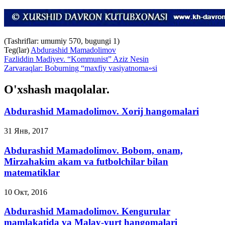
(Tashriflar: umumiy 570, bugungi 1)
Teg(lar)
Abdurashid Mamadolimov
Fazliddin Madiyev. “Kommunist” Aziz Nesin
Zarvaraqlar: Boburning “maxfiy vasiyatnoma»si
O'xshash maqolalar.
Abdurashid Mamadolimov. Xorij hangomalari
31 Янв, 2017
Abdurashid Mamadolimov. Bobom, onam,
Mirzahakim akam va futbolchilar bilan
matematiklar
10 Окт, 2016
Abdurashid Mamadolimov. Kengurular
mamlakatida va Malay-yurt hangomalari