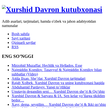
Adib asarlari, tarjimalari, hamda o'zbek va jahon adabiyotidan
namunalar
Bosh sahifa
Sayt xaritasi
Qiziqarli saytlar
RSS
ENG SO’NGGI
Mirzohid Muzaffar. Hechlik va Hellados. Esse
Najmiddin Komilov. Tasavvuf & Najmiddin Komilov bilan
suhbatlar (Video)
Attila Ilxan. She’rlar. Xurshid Davron tarjimalari
Rajab Xolbek. Xurshid Davron va uning kutubxonasi haqida
Abduhamid Pardayev. Yangi to’rtliklar
Unutayin degandim seni… Xurshid Davron she’ri & Qo’shiq
Xurshid Davron & Sarvara & IA. Sen kelar yo’llarga tikildim
bedor…
Xayr, dema, sevgilim… Xurshid Davron she’ri & Ikki qo’shiq