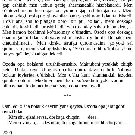
gap eshitish men uchun qattiq sharmandalik hisoblanardi. Men
o’qituvchimdan hech qachon yomon gap eshitmaganman. Meni
binomizdagi boshqa o’qituvchilar ham yaxshi nom bilan tanishardi.
Hozir ana shu to’plangan obro’ bir pul bo’ladi, meni doskaga
chiqarib koyishadi, urushishadi. Yana qanday sabab bilan deng…
Men hamon boshimni ko’tarolmay o’tirardim. Ozoda opa doskaga
chaqirilganlar bilan tarbiyaviy ishni boshlab yubordi. Demak meni
chaqirishmadi… Men doska tarafga qarolmasdim, go’yoki sal
qimirlasam, meni sezib qolishadiyu, “Sen nima qilib o’tiribsan, chiq
bu yoqqa” deyishadigandek edi.
Ozoda opa bolalarni urushib-urushib, Maktubani yetaklab chiqib
ketdi. Undan keyin Ulug’oy opa ham biroz davom ettirdi. Nihoyat
bolalar joylariga o’tirishdi. Men o’sha kuni sharmandali jazodan
qutulib qoldim. Maktuba meni ham ko’rsatdimi yoki yoqmi? —
bilmayman, lekin menimcha Ozoda opa meni ayadi.
***
Qani edi o’sha bolalik davrim yana qaytsa. Ozoda opa jarangdor
ovozi bilan
— Kim shu qizni sevsa, doskaga chiqsin, — desa.
— Men sevaman, — desam-u, doskaga birinchi bo’lib chiqsam…
2009