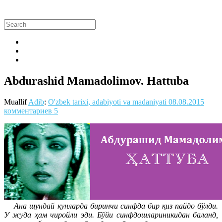
Abdurashid Mamadolimov. Hattuba
Muallif
Adib
:
O'zbek tarixi, adabiyoti va madaniyati
08.08.2015
комментариев 5
Ана шундай кунларда биринчи синфда бир қиз пайдо бўлди.
У жуда ҳам чиройли эди. Бўйи синфдошлариникидан баланд,