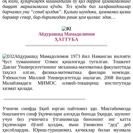
оқ юзли, қўғирчоқдек кийинадиган бу қиз дарров ҳаммамизнинг
диққат марказимизга кўчди. Тез кунда биз халфанадошлар
барчамиз уни “севиб қолдик”. Қизиғи шундаки, ҳаммамиз қизни
баравар севар, бир-биримиздан рашк ҳам қилмас эдик…
Абдурашид Мамадолимов
ҲАТТУБА
Абдурашид Мамадолимов 1973 йил Наманган вилояти
Чуст туманининг Олмос қишлоғида туғилган. Тошкент
Давлат Университетининг механика-математика факультетида
таҳсил олган, физика-математика фанлари номзоди.
Ўзбекистон Миллий Университетида ишлаган. 2008 йилдан
Малайзиядаги МИМОС илмий-текшириш институтида
хизмат қилади.
Учинчи синфда ўқиб юрган пайтимиз эди. Мактабимизда
бошланғич синф ўқувчилари алоҳида бинода ўқирди, шунинг
учун биз учинчига ўтганимизда бинонинг энг катта
ўқувчилари бўлиб қолдик, яъни ўзимизни “дед” деб
ҳисоблардик. Юриш-туришимиз, кичиклар билан муомала