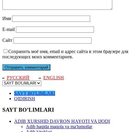
Имя
E-mail
Сайт
Сохранить моё имя, email и адрес сайта в этом браузере для
последующих моих комментариев.
РУССКИЙ
ENGLISH
SAYT BO'LIMLARI
QIDIRISH
SAYT BO’LIMLARI
ADIB XURSHID DAVRON HAYOTI VA IJODI
Adib haqida maqola va ma'lumotlar
Adib kitoblari