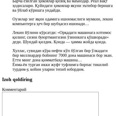
Барча ёзилган ҳикоялар қизиқ ва маънодар. Реал вақт
ҳодисалари. Қуйидаги ҳикоялар якуни эътибор беришга
ва ўйлаб кўришга ундайди.
Оузилар энг яқин одамига ишонмаслиги мумкин, лекин
компьютерга ҳеч бир шубҳасиз ишонади…
Лекин йўлини кўрсатди: «Орқадаги машинага илтимос
қилинг, сизни буюртмангизни ўзиникига қўшворади»
деди. Шундай қилдик. Қоида — ҳамма жойда қоида.
Хуллас, сувидан кўра нефти кўп бўлган бир ўлкадаги
бир миллиардер бойнинг 7000 дона машинаси бор экан.
Етти минг дона қимматбаҳо машина…
Ёнма-ён турган икки жуфт туфлимга бирпас тикилиб
турдим-у, кейин уларни тепиб юбордим.
Izoh qoldiring
Комментарий