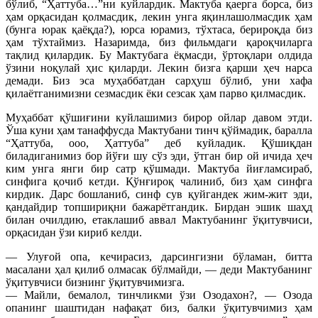
бўлиб, “Ҳаттуба…”ни куйлардик. Мактуба қаерга борса, биз
ҳам орқасидан қолмасдик, лекин унга яқинлашолмасдик ҳам
(бунга юрак қаёқда?), юрса юрамиз, тўхтаса, берироқда биз
ҳам тўхтаймиз. Назаримда, биз фильмдаги қароқчиларга
тақлид қилардик. Бу Мактубага ёқмасди, ўртоқлари олдида
ўзини ноқулай ҳис қиларди. Лекин бизга қарши ҳеч нарса
демади. Биз эса муҳаббатдан сарҳуш бўлиб, уни хафа
қилаётганимизни сезмасдик ёки сезсак ҳам парво қилмасдик.
Муҳаббат қўшиғини куйлашимиз бирор ойлар давом этди.
Ўша куни ҳам танаффусда Мактубани тинч қўймадик, баралла
“Ҳаттуба, ооо, Ҳаттуба” деб куйладик. Қўшиқдан
биладиганимиз бор йўғи шу сўз эди, ўтган бир ой ичида ҳеч
ким унга янги бир сатр қўшмади. Мактуба йиғламсираб,
синфига қочиб кетди. Қўнғироқ чалиниб, биз ҳам синфга
кирдик. Дарс бошланиб, синф сув қуйгандек жим-жит эди,
қандайдир топшириқни бажарётгандик. Бирдан эшик шаҳд
билан очилдию, етаклашиб аввал Мактубанинг ўқитувчиси,
орқасидан ўзи кириб келди.
— Улуғой опа, кечирасиз, дарсингизни бўламан, битта
масалани ҳал қилиб олмасак бўлмайди, — деди Мактубанинг
ўқитувчиси бизнинг ўқитувчимизга.
— Майли, бемалол, тинчликми ўзи Озодахон?, — Озода
опанинг шаштидан нафақат биз, балки ўқитувчимиз ҳам