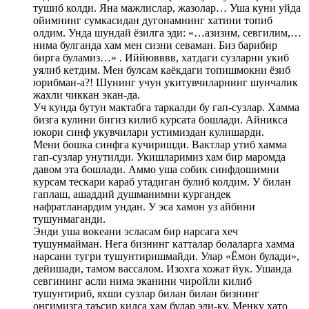
тушиб колди. Яна мажлислар, жазолар… Уша куни уйда
ойимнинг сумкасидан дугонамнинг хатини топиб
олдим. Унда шундай ёзилга эди: «…азизим, севгилим,…
нима булганда хам мен сизни севаман. Биз барибир
бирга буламиз…» . Иййювввв, хатдаги сузларни укиб
уялиб кетдим. Мен булсам каёкдаги топишмокни ёзиб
юрибман-а?! Шунинг учун укитувчиларнинг шунчалик
жахли чиккан экан-да.
Уч кунда бутун мактабга таркалди бу гап-сузлар. Хамма
бизга кулини бигиз килиб курсата бошлади. Айникса
юкори синф укувчилари устимиздан кулишарди.
Мени бошка синфга кучиришди. Вактлар утиб хамма
гап-сузлар унутилди. Укишларимиз хам бир маромда
давом эта бошлади. Аммо уша собик синфдошимни
курсам тескари караб утадиган булиб колдим. У билан
гаплаш, ашаддий душманимни кургандек
нафратланардим ундан. У эса хамон уз айбини
тушунмаганди.
Энди уша вокеани эсласам бир нарсага хеч
тушунмайман. Нега бизнинг катталар болаларга хамма
нарсани тугри тушунтиришмайди. Улар «Ёмон булади»,
дейишади, тамом вассалом. Изохга хожат йук. Ушанда
севгининг асли нима эканини чиройли килиб
тушунтириб, яхши сузлар билан билан бизнинг
онгимизга таъсир килса хам булар эди-ку. Менку хато