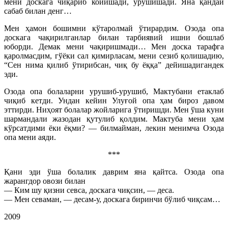
мени доскага чиқариб койишади, урушишади. Яна қандай
сабаб билан денг…
Мен ҳамон бошимни кўтаролмай ўтирардим. Озода опа
доскага чақирилганлар билан тарбиявий ишни бошлаб
юборди. Демак мени чақиришмади… Мен доска тарафга
қаролмасдим, гўёки сал қимирласам, мени сезиб қолишадию,
“Сен нима қилиб ўтирибсан, чиқ бу ёққа” дейишадигандек
эди.
Озода опа болаларни урушиб-урушиб, Мактубани етаклаб
чиқиб кетди. Ундан кейин Улуғой опа ҳам бироз давом
эттирди. Ниҳоят болалар жойларига ўтиришди. Мен ўша куни
шармандали жазодан қутулиб қолдим. Мактуба мени ҳам
кўрсатдими ёки ёқми? — билмайман, лекин менимча Озода
опа мени аяди.
***
Қани эди ўша болалик даврим яна қайтса. Озода опа
жарангдор овози билан
— Ким шу қизни севса, доскага чиқсин, — деса.
— Мен севаман, — десам-у, доскага биринчи бўлиб чиқсам…
2009