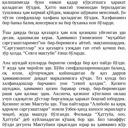
қилишимизда буни имкон қадар кўрсатишга ҳаракат
қиладиган бўлдик. Ҳатто мактаб томонидан бериладиган
тушликка ҳам кирмай қўйдик, макарон шўрвани менсимай, ўн
чўғли синфдошлар халфана қиладиган бўлдик. Халфанамиз
бир банка балиқ консерваси ва бир буханка нон бўларди.
Ўша даврда бизда қизларга ҳам илк қизиқиш уйғонган эди
десам, адашмасам керак. Ҳаммамиз ўзимизнинг “муҳаббат
саргузаштларимиз”ни бир-биримизга айтиб, мақтанишардик.
“Саргузаштллар” эса қизларга узоқдан гап отиб қочиш ёки,
зўр ҳолда, “Севги мактуби” ёзиш бўларди.
Ана шундай кунларда биринчи синфда бир қиз пайдо бўлди.
У жуда ҳам чиройли эди. Бўйи синфдошлариникидан баланд,
оқ юзли, қўғирчоқдек кийинадиган бу қиз дарров
ҳаммамизнинг диққат марказимизга кўчди. Тез кунда биз
халфанадошлар барчамиз уни “севиб қолдик”. Қизиғи
шундаки, ҳаммамиз қизни баравар севар, бир-биримиздан
рашк ҳам қилмас эдик. Аксинча, қизнинг кўнглини овлаш
учун садоқатли дўстлар биргаликда ҳаракат бошлаб юбордик.
Қизнинг исми Мактуба эди. Ўша пайтларда “Алибобо ва қирқ
қароқчи саргузаштлари” номли ўзбек-ҳинд киноси экранларга
чиқиб, жуда машҳур бўлганди. Фильмда “Ҳаттуба, ооо,
Ҳаттуба” деб куйланадиган қўшиқ бор эди. Биз танаффус
бўлди дегунча Мактубани орқасидан юрар ва ҳаммамиз жўр