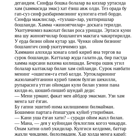
дегандим. Синфда бошка болалар ва кизлар уртасида
хам (хаммасида эмас) хат ёзиш авж олди. Тез орада бу
гап-суз синф рахбаримизнинг кулогига етиб борди.
Синфда мажлислар, «тузлаш»лар, уялтиришлар
бошланди. Хамма «жиноятчилар» доскага терилди.
Укитувчимиз важохат билан роса уришди. Эртаси куни
яна шу жиноятчилар бошлангич мактага чакиртирилди.
У ерда бизни ойим кутар эди. Чунки ойим бизнинг
бошлангич синф укитувчимиз эди.
Хаммани алохида хонага олиб кириб яна тергов ва
сурок бошланди. Катталар жуда галати-да, бир пастда
хамма нарсани вахима килишади. Бечора ошик угил
болалар калтаклар билан хам сийланди. Сурок навбати
менинг «ошигим»га етиб келди. Уртокларининг
жазоланаётганини куриб тамом булган шекилли,
рупарасига утган ойимдан кули билан узини пана
килди-ю, шошиб-пишиб шундай деди:
— Мени урманг, факат мен айбдор эмасман. Узи хам
менга хат ёзган.
Бу гапни эшитиб нима килишимни билмайман.
Бошимни партага ёпишгудек куйиб утирибман.
— Кани уша ёзган хати? – суради ойим жахл билан.
— Мана, — дея у куйнидан буклоглик когоз чикарди.
Онам хатни олиб укидилар. Кулгиси келдими, баттар
жахли чикдими, билолмадим. Хар холда менга караб: