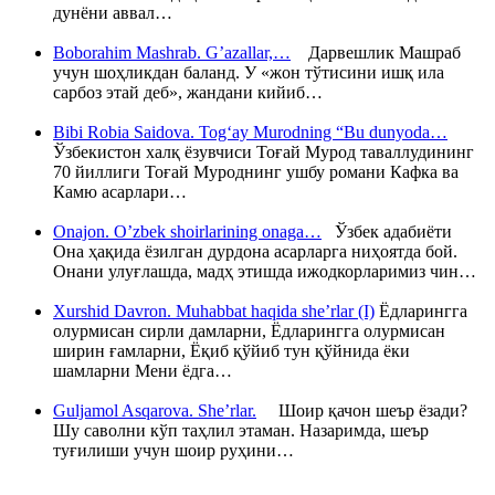
дунёни аввал…
Boborahim Mashrab. G’azallar,…
Дарвешлик Машраб
учун шоҳликдан баланд. У «жон тўтисини ишқ ила
сарбоз этай деб», жандани кийиб…
Bibi Robia Saidova. Tog‘ay Murodning “Bu dunyoda…
Ўзбекистон халқ ёзувчиси Тоғай Мурод таваллудининг
70 йиллиги Тоғай Муроднинг ушбу романи Кафка ва
Камю асарлари…
Onajon. O’zbek shoirlarining onaga…
Ўзбек адабиёти
Она ҳақида ёзилган дурдона асарларга ниҳоятда бой.
Онани улуғлашда, мадҳ этишда ижодкорларимиз чин…
Xurshid Davron. Muhabbat haqida she’rlar (I)
Ёдларингга
олурмисан сирли дамларни, Ёдларингга олурмисан
ширин ғамларни, Ёқиб қўйиб тун қўйнида ёки
шамларни Мени ёдга…
Guljamol Asqarova. She’rlar.
Шоир қачон шеър ёзади?
Шу саволни кўп таҳлил этаман. Назаримда, шеър
туғилиши учун шоир руҳини…