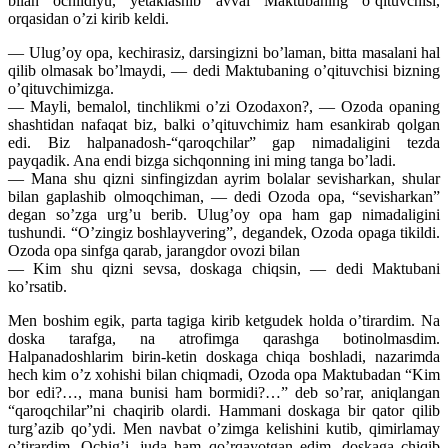
bilan ochildiyu, yetaklashib avval Maktubaning o’qituvchisi,
orqasidan o’zi kirib keldi.
— Ulug’oy opa, kechirasiz, darsingizni bo’laman, bitta masalani hal
qilib olmasak bo’lmaydi, — dedi Maktubaning o’qituvchisi bizning
o’qituvchimizga.
— Mayli, bemalol, tinchlikmi o’zi Ozodaxon?, — Ozoda opaning
shashtidan nafaqat biz, balki o’qituvchimiz ham esankirab qolgan
edi. Biz halpanadosh-“qaroqchilar” gap nimadaligini tezda
payqadik. Ana endi bizga sichqonning ini ming tanga bo’ladi.
— Mana shu qizni sinfingizdan ayrim bolalar sevisharkan, shular
bilan gaplashib olmoqchiman, — dedi Ozoda opa, “sevisharkan”
degan so’zga urg’u berib. Ulug’oy opa ham gap nimadaligini
tushundi. “O’zingiz boshlayvering”, degandek, Ozoda opaga tikildi.
Ozoda opa sinfga qarab, jarangdor ovozi bilan
— Kim shu qizni sevsa, doskaga chiqsin, — dedi Maktubani
ko’rsatib.
Men boshim egik, parta tagiga kirib ketgudek holda o’tirardim. Na
doska tarafga, na atrofimga qarashga botinolmasdim.
Halpanadoshlarim birin-ketin doskaga chiqa boshladi, nazarimda
hech kim o’z xohishi bilan chiqmadi, Ozoda opa Maktubadan “Kim
bor edi?…, mana bunisi ham bormidi?…” deb so’rar, aniqlangan
“qaroqchilar”ni chaqirib olardi. Hammani doskaga bir qator qilib
turg’azib qo’ydi. Men navbat o’zimga kelishini kutib, qimirlamay
o’tirardim. Ochig’i, juda ham qo’rqayotgan edim, doskaga chiqib