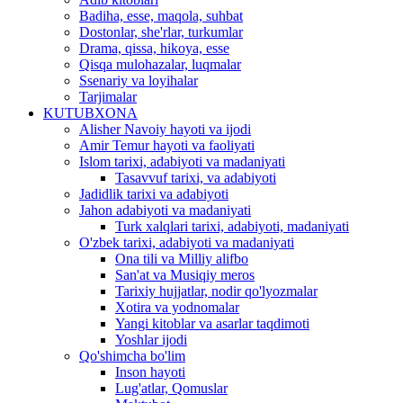
Badiha, esse, maqola, suhbat
Dostonlar, she'rlar, turkumlar
Drama, qissa, hikoya, esse
Qisqa mulohazalar, luqmalar
Ssenariy va loyihalar
Tarjimalar
KUTUBXONA
Alisher Navoiy hayoti va ijodi
Amir Temur hayoti va faoliyati
Islom tarixi, adabiyoti va madaniyati
Tasavvuf tarixi, va adabiyoti
Jadidlik tarixi va adabiyoti
Jahon adabiyoti va madaniyati
Turk xalqlari tarixi, adabiyoti, madaniyati
O'zbek tarixi, adabiyoti va madaniyati
Ona tili va Milliy alifbo
San'at va Musiqiy meros
Tarixiy hujjatlar, nodir qo'lyozmalar
Xotira va yodnomalar
Yangi kitoblar va asarlar taqdimoti
Yoshlar ijodi
Qo'shimcha bo'lim
Inson hayoti
Lug'atlar, Qomuslar