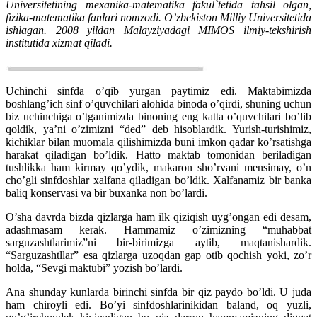
Universitetining mexanika-matematika fakul`tetida tahsil olgan,
fizika-matematika fanlari nomzodi. O’zbekiston Milliy Universitetida
ishlagan. 2008 yildan Malayziyadagi MIMOS ilmiy-tekshirish
institutida xizmat qiladi.
Uchinchi sinfda o’qib yurgan paytimiz edi. Maktabimizda
boshlang’ich sinf o’quvchilari alohida binoda o’qirdi, shuning uchun
biz uchinchiga o’tganimizda binoning eng katta o’quvchilari bo’lib
qoldik, ya’ni o’zimizni “ded” deb hisoblardik. Yurish-turishimiz,
kichiklar bilan muomala qilishimizda buni imkon qadar ko’rsatishga
harakat qiladigan bo’ldik. Hatto maktab tomonidan beriladigan
tushlikka ham kirmay qo’ydik, makaron sho’rvani mensimay, o’n
cho’gli sinfdoshlar xalfana qiladigan bo’ldik. Xalfanamiz bir banka
baliq konservasi va bir buxanka non bo’lardi.
O’sha davrda bizda qizlarga ham ilk qiziqish uyg’ongan edi desam,
adashmasam kerak. Hammamiz o’zimizning “muhabbat
sarguzashtlarimiz”ni bir-birimizga aytib, maqtanishardik.
“Sarguzashtllar” esa qizlarga uzoqdan gap otib qochish yoki, zo’r
holda, “Sevgi maktubi” yozish bo’lardi.
Ana shunday kunlarda birinchi sinfda bir qiz paydo bo’ldi. U juda
ham chiroyli edi. Bo’yi sinfdoshlarinikidan baland, oq yuzli,