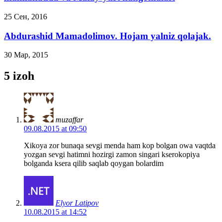
25 Сен, 2016
Abdurashid Mamadolimov. Hojam yalniz qolajak.
30 Мар, 2015
5 izoh
muzaffar
09.08.2015 at 09:50
Xikoya zor bunaqa sevgi menda ham kop bolgan owa vaqtda
yozgan sevgi hatimni hozirgi zamon singari kserokopiya
bolganda ksera qilib saqlab qoygan bolardim
Elyor Latipov
10.08.2015 at 14:52