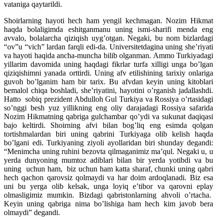
vataniga qaytarildi.
Shoirlarning hayoti hech ham yengil kechmagan. Nozim Hikmat
haqda bolaligimda eshitganmanu uning ismi-sharifi menda eng
avvalo, bolalarcha qiziqish uyg’otgan. Negaki, bu nom bizlardagi
“ov”u “vich” lardan farqli edi-da. Universitetdagina uning she’riyati
va hayoti haqida ancha-muncha bilib olganman. Ammo Turkiyadagi
yillarim davomida uning haqdagi fikrlar turfa xilligi unga bo’lgan
qiziqishimni yanada orttirdi. Uning afv etilishining tarixiy onlariga
guvoh bo’lganim ham bir tarix. Bu afvdan keyin uning kitoblari
bemalol chiqa boshladi, she’riyatini, hayotini o’rganish jadallashdi.
Hatto sobiq prezident Abdulloh Gul Turkiya va Rossiya o’rtasidagi
so’nggi besh yuz yillikning eng oliy darajadagi Rossiya safarida
Nozim Hikmatning qabriga gulchambar qo’ydi va sukunat daqiqasi
bajo keltirdi. Shoirning afvi bilan bog’liq eng esimda qolgan
tortishmalardan biri uning qabrini Turkiyaga olib kelish haqda
bo’lgani edi. Turkiyaning ziyoli ayollaridan biri shunday degandi:
“Menimcha uning ruhini bezovta qilmaganimiz ma’qul. Negaki u, u
yerda dunyoning mumtoz adiblari bilan bir yerda yotibdi va bu
uning uchun ham, biz uchun ham katta sharaf, chunki uning qabri
hech qachon qarovsiz qolmaydi va har doim ardoqlanadi. Biz esa
uni bu yerga olib kelsak, unga loyiq e’tibor va qarovni eplay
olmasligimiz mumkin. Bizdagi qabristonlarning ahvoli o’rtacha.
Keyin uning qabriga nima bo’lishiga ham hech kim javob bera
olmaydi” degandi.