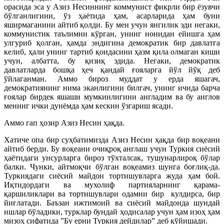
орасида эса у Азиз Несиннинг коммунист фикрли бир ёзувчи
бўлганлигини, ўз ҳаётида ҳам, асарларида ҳам буни
яширмаганини айтиб қолди. Бу мен учун янгилик эди негаки,
коммунистик таълимни кўрган, унинг нонидан ейишга ҳам
улгуриб қолган, ҳамда эндигина демократик бир давлатга
келиб, ҳали унинг тартиб қоидасини ҳазм қила олмаган киши
учун, албатта, бу қизиқ эдида. Негаки, демократик
давлатларда бошқа ҳеч қандай ғояларга йўл йўқ деб
ўйлаганман. Аммо бироз муддат у ерда яшагач,
демократиянинг нима эканлигини билгач, унинг ичида барча
ғоялар бирдек яшаши мумкинлигини англадим ва бу англов
менинг ички дунёмда ҳам кескин ўзгариш ясади.
Аммо гап ҳозир Азиз Несин ҳақда.
Хатиче опа бир суҳбатимизда Азиз Несин ҳақда бир воқеани
айтиб берди. Бу воқеани очиқроқ англаш учун Туркия сиёсий
ҳаётидаги унсурларга бироз тўхталсак, тушунарлироқ бўлар
балки. Чунки, айтмоқчи бўлган воқеамиз шунга боғлиқ-да.
Туркиядаги сиёсий майдон тортишувларга жуда ҳам бой.
Иқтидордаги ва мухолиф партияларнинг қарама-
қаршиликлари ва тортишувлари одамни бир кулдирса, бир
йиғлатади. Баъзан ижтимоий ва сиёсий майдонда шундай
ишлар бўладики, турклар бундай ҳодисалар учун ҳам изоҳ ҳам
мизоҳ сифатида ”Бу ерни Туркия дейдилар” деб қўйишади.