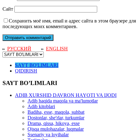
Сайт
Сохранить моё имя, email и адрес сайта в этом браузере для
последующих моих комментариев.
РУССКИЙ
ENGLISH
SAYT BO'LIMLARI
QIDIRISH
SAYT BO’LIMLARI
ADIB XURSHID DAVRON HAYOTI VA IJODI
Adib haqida maqola va ma'lumotlar
Adib kitoblari
Badiha, esse, maqola, suhbat
Dostonlar, she'rlar, turkumlar
Drama, qissa, hikoya, esse
Qisqa mulohazalar, luqmalar
Ssenariy va loyihalar