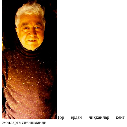
Тор ердан чиққанлар кенг
жойларга сиғишмайди.