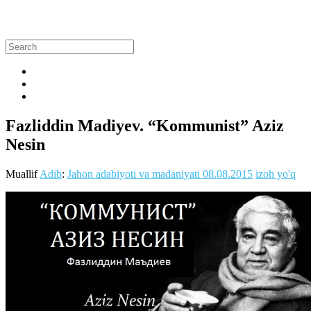
Fazliddin Madiyev. “Kommunist” Aziz
Nesin
Muallif
Adib
:
Jahon adabiyoti va madaniyati
08.08.2015
izoh yo'q