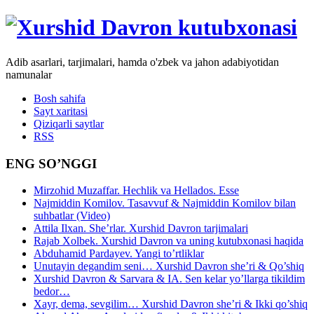
Adib asarlari, tarjimalari, hamda o'zbek va jahon adabiyotidan
namunalar
Bosh sahifa
Sayt xaritasi
Qiziqarli saytlar
RSS
ENG SO’NGGI
Mirzohid Muzaffar. Hechlik va Hellados. Esse
Najmiddin Komilov. Tasavvuf & Najmiddin Komilov bilan
suhbatlar (Video)
Attila Ilxan. She’rlar. Xurshid Davron tarjimalari
Rajab Xolbek. Xurshid Davron va uning kutubxonasi haqida
Abduhamid Pardayev. Yangi to’rtliklar
Unutayin degandim seni… Xurshid Davron she’ri & Qo’shiq
Xurshid Davron & Sarvara & IA. Sen kelar yo’llarga tikildim
bedor…
Xayr, dema, sevgilim… Xurshid Davron she’ri & Ikki qo’shiq