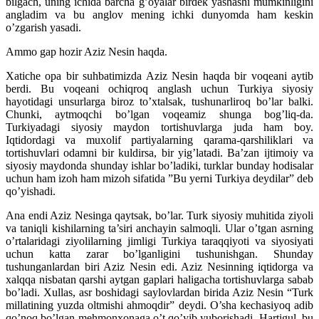
bilgach, uning ichida barcha g’oyalar birdek yashashi mumkinligini
angladim va bu anglov mening ichki dunyomda ham keskin
o’zgarish yasadi.
Ammo gap hozir Aziz Nesin haqda.
Xatiche opa bir suhbatimizda Aziz Nesin haqda bir voqeani aytib
berdi. Bu voqeani ochiqroq anglash uchun Turkiya siyosiy
hayotidagi unsurlarga biroz to’xtalsak, tushunarliroq bo’lar balki.
Chunki, aytmoqchi bo’lgan voqeamiz shunga bog’liq-da.
Turkiyadagi siyosiy maydon tortishuvlarga juda ham boy.
Iqtidordagi va muxolif partiyalarning qarama-qarshiliklari va
tortishuvlari odamni bir kuldirsa, bir yig’latadi. Ba’zan ijtimoiy va
siyosiy maydonda shunday ishlar bo’ladiki, turklar bunday hodisalar
uchun ham izoh ham mizoh sifatida ”Bu yerni Turkiya deydilar” deb
qo’yishadi.
Ana endi Aziz Nesinga qaytsak, bo’lar. Turk siyosiy muhitida ziyoli
va taniqli kishilarning ta’siri anchayin salmoqli. Ular o’tgan asrning
o’rtalaridagi ziyolilarning jimligi Turkiya taraqqiyoti va siyosiyati
uchun katta zarar bo’lganligini tushunishgan. Shunday
tushunganlardan biri Aziz Nesin edi. Aziz Nesinning iqtidorga va
xalqqa nisbatan qarshi aytgan gaplari haligacha tortishuvlarga sabab
bo’ladi. Xullas, asr boshidagi saylovlardan birida Aziz Nesin “Turk
millatining yuzda oltmishi ahmoqdir” deydi. O’sha kechasiyoq adib
qo’noq bo’lgan mehmonxonaga o’t qo’yib yuborishadi. Hartigul, bu