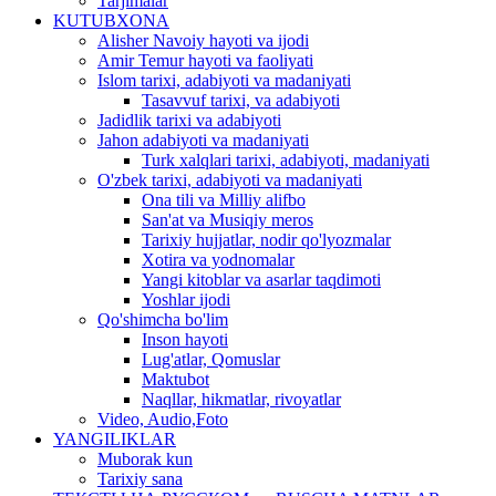
Tarjimalar
KUTUBXONA
Alisher Navoiy hayoti va ijodi
Amir Temur hayoti va faoliyati
Islom tarixi, adabiyoti va madaniyati
Tasavvuf tarixi, va adabiyoti
Jadidlik tarixi va adabiyoti
Jahon adabiyoti va madaniyati
Turk xalqlari tarixi, adabiyoti, madaniyati
O'zbek tarixi, adabiyoti va madaniyati
Ona tili va Milliy alifbo
San'at va Musiqiy meros
Tarixiy hujjatlar, nodir qo'lyozmalar
Xotira va yodnomalar
Yangi kitoblar va asarlar taqdimoti
Yoshlar ijodi
Qo'shimcha bo'lim
Inson hayoti
Lug'atlar, Qomuslar
Maktubot
Naqllar, hikmatlar, rivoyatlar
Video, Audio,Foto
YANGILIKLAR
Muborak kun
Tarixiy sana