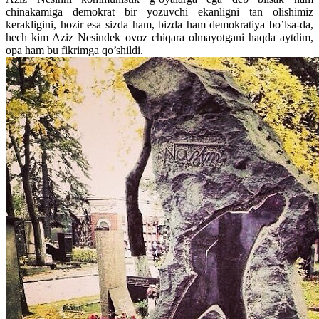
chinakamiga demokrat bir yozuvchi ekanligni tan olishimiz
kerakligini, hozir esa sizda ham, bizda ham demokratiya bo’lsa-da,
hech kim Aziz Nesindek ovoz chiqara olmayotgani haqda aytdim,
opa ham bu fikrimga qo’shildi.