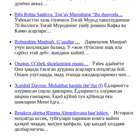
дунёни аввал…
Bibi Robia Saidova. Tog‘ay Murodning “Bu dunyoda…
Ўзбекистон халқ ёзувчиси Тоғай Мурод таваллудининг
70 йиллиги Тоғай Муроднинг ушбу романи Кафка ва
Камю асарлари…
Boborahim Mashrab. G’azallar,…
Дарвешлик Машраб
учун шоҳликдан баланд. У «жон тўтисини ишқ ила
сарбоз этай деб», жандани кийиб…
Onajon. O’zbek shoirlarining onaga…
Ўзбек адабиёти
Она ҳақида ёзилган дурдона асарларга ниҳоятда бой.
Онани улуғлашда, мадҳ этишда ижодкорларимиз чин…
Xurshid Davron. Muhabbat haqida she’rlar (I)
Ёдларингга
олурмисан сирли дамларни, Ёдларингга олурмисан
ширин ғамларни, Ёқиб қўйиб тун қўйнида ёки
шамларни Мени ёдга…
Betakror aktrisa Rimma Ahmedovaga bag’ishlov.
Истараси
ниҳоятда иссиқ, туйғулари паришон юзига майин
қалқиб чиққан, маҳзун қиёфали, ҳар қандай ҳолдаям
дилбарлигича…