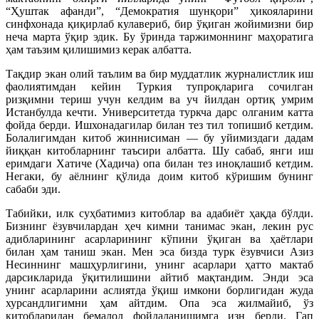
“Ҳуштак афанди”, “Демократия шунқори” ҳикояларини
синфхонада қиқирлаб кулавериб, бир ўқиган жойимизни бир
неча марта ўқир эдик. Бу ўринда таржимоннинг маҳоратига
ҳам таъзим қилишимиз керак албатта.
Тақдир экан олий таълим ва бир муддатлик журналистлик иш
фаолиятимдан кейин Туркия тупроқларига сочилган
ризқимни териш учун келдим ва уч йилдан ортиқ умрим
Истанбулда кечти. Университетда туркча дарс олганим катта
фойда берди. Ишхонадагилар билан тез тил топишиб кетдим.
Болалигимдан китоб жиннисиман — бу уйимиздаги дадам
йиққан китобларнинг таъсири албатта. Шу сабаб, янги иш
еримдаги Хатиче (Хадича) опа билан тез иноқлашиб кетдим.
Негаки, бу аёлнинг қўлида доим китоб кўришим бунинг
сабаби эди.
Табийки, илк суҳбатимиз китоблар ва адабиёт ҳақда бўлди.
Бизнинг ёзувчилардан ҳеч кимни танимас экан, лекин рус
адибларининг асарларининг кўпини ўқиган ва ҳаётлари
билан ҳам таниш экан. Мен эса бизда турк ёзувчиси Азиз
Несиннинг машҳурлигини, унинг асарлари ҳатто мактаб
дарсикларида ўқитилишини айтиб мақтандим. Энди эса
унинг асарларини аслиятда ўқиш имкони борлигидан жуда
хурсандлигимни ҳам айтдим. Опа эса жилмайиб, ўз
китобларидан бемалол фойдаланишимга изн берди. Гап