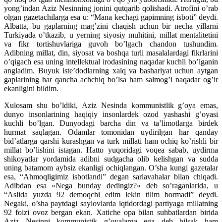
yong’indan Aziz Nesinning jonini qutqarib qolishadi. Atrofini o’rab
olgan gazetachilarga esa u: “Mana kechagi gapimning isboti” deydi.
Albatta, bu gaplarning mag’zini chaqish uchun bir necha yillarni
Turkiyada o’tkazib, u yerning siyosiy muhitini, millat mentalitetini
va fikr tortishuvlariga guvoh bo’lgach chandon tushundim.
Adibning millat, din, siyosat va boshqa turli masalalardagi fikrlarini
o’qigach esa uning intellektual irodasining naqadar kuchli bo’lganin
angladim. Buyuk iste’dodlarning xalq va bashariyat uchun aytgan
gaplarining har qancha achchiq bo’lsa ham salmog’i naqadar og’ir
ekanligini bildim.
Xulosam shu bo’ldiki, Aziz Nesinda kommunistlik g’oya emas,
dunyo insonlarining haqiqiy insonlardek ozod yashashi g’oyasi
kuchli bo’lgan. Dunyodagi barcha din va ta’limotlarga birdek
hurmat saqlagan. Odamlar tomonidan uydirilgan har qanday
bid’atlarga qarshi kurashgan va turk millati ham ochiq ko’rishli bir
millat bo’lishini istagan. Hatto yuqoridagi voqea sabab, uydirma
shikoyatlar yordamida adibni sudgacha olib kelishgan va sudda
uning batamom aybsiz ekanligi ochiqlangan. O’sha kungi gazetalar
esa, “Ahmoqligimiz isbotlandi” degan sarlavahalar bilan chiqadi.
Adibdan esa «Nega bunday dedingiz?» deb so’raganlarida, u
“Aslida yuzda 92 demoqchi edim lekin tilim bormadi” deydi.
Negaki, o’sha paytdagi saylovlarda iqtidordagi partiyaga millatning
92 foizi ovoz bergan ekan. Xatiche opa bilan suhbatlardan birida
Aziz Nesinni kommunistik g’oyalarga ega deb bilsak ham