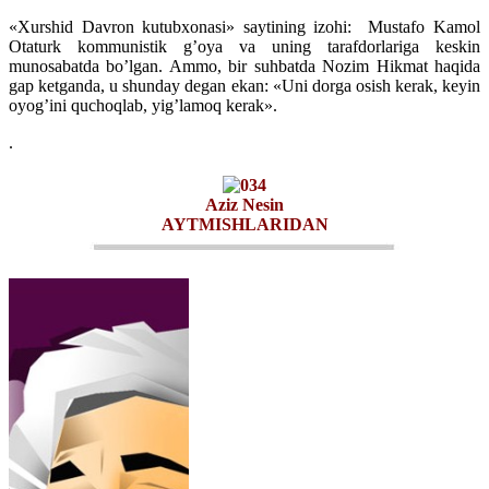
«Xurshid Davron kutubxonasi» saytining izohi: Mustafo Kamol
Otaturk kommunistik g’oya va uning tarafdorlariga keskin
munosabatda bo’lgan. Ammo, bir suhbatda Nozim Hikmat haqida
gap ketganda, u shunday degan ekan: «Uni dorga osish kerak, keyin
oyog’ini quchoqlab, yig’lamoq kerak».
.
Aziz Nesin
AYTMISHLARIDAN