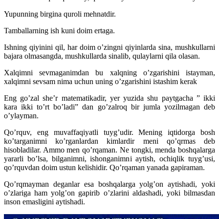
Yupunning birgina quroli mehnatdir.
Tamballarning ish kuni doim ertaga.
Ishning qiyinini qil, har doim o’zingni qiyinlarda sina, mushkullarni
bajara olmasangda, mushkullarda sinalib, qulaylarni qila olasan.
Xalqimni sevmaganimdan bu xalqning o’zgarishini istayman,
xalqimni sevsam nima uchun uning o’zgarishini istashim kerak
Eng go’zal she’r matematikadir, yer yuzida shu paytgacha ” ikki
kara ikki to’rt bo’ladi” dan go’zalroq bir jumla yozilmagan deb
o’ylayman.
Qo’rquv, eng muvaffaqiyatli tuyg’udir. Mening iqtidorga bosh
ko’targanimni ko’rganlardan kimlardir meni qo’qrmas deb
hisobladilar. Ammo men qo’rqaman. Ne tongki, menda boshqalarga
yararli bo’lsa, bilganimni, ishonganimni aytish, ochiqlik tuyg’usi,
qo’rquvdan doim ustun kelishidir. Qo’rqaman yanada gapiraman.
Qo’rqmayman deganlar esa boshqalarga yolg’on aytishadi, yoki
o’zlariga ham yolg’on gapirib o’zlarini aldashadi, yoki bilmasdan
inson emasligini aytishadi.