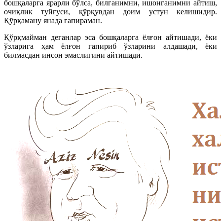
бошқаларга ярарли бўлса, билганимни, ишонганимни айтиш,
очиқлик туйғуси, қўрқувдан доим устун келишидир.
Қўрқаману янада гапираман.
Қўрқмайман деганлар эса бошқаларга ёлғон айтишади, ёки
ўзларига ҳам ёлғон гапириб ўзларини алдашади, ёки
билмасдан инсон эмаслигини айтишади.