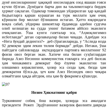
дунё инсонларининг ҳақиқий инсонлардек озод яшаши ғояси
кучли бўлган. Дунёдаги барча дин ва таълимотларга бирдек
ҳурмат сақлаган. Одамлар томонидан уйдирилган ҳар қандай
бидъатларга қарши курашган ва турк миллати ҳам очиқ
кўришли бир миллат бўлишини истаган. Ҳатто юқоридаги
воқеа сабаб, уйдирма шикоятлар ёрдамида адибни судгача
олиб келишган ва судда унинг батамом айбсиз эканлиги
очиқланган. Ўша кунги газеталар эса, “Аҳмоқлигимиз
исботланди” деган сарлаваҳалар билан чиқади. Адибдан эса
«Нега бундай дедингиз?» деб сўраганларида, у “Аслида юзда
92 демоқчи эдим лекин тилим бормади” дейди. Негаки, ўша
пайтдаги сайловларда иқтидордаги партияга миллатнинг 92
фоизи овоз берган экан. Хатиче опа билан суҳбатлардан
бирида Азиз Несинни коммунистик ғояларга эга деб билсак
ҳам чинакамига демократ бир ёзувчи эканлигни тан
олишимиз кераклигини, ҳозир эса сизда ҳам, бизда ҳам
демократия бўлса-да, ҳеч ким Азиз Несиндек овоз чиқара
олмаётгани ҳақда айтдим, опа ҳам бу фикримга қўшилди.
Нозим Ҳикматнинг қабри
Туркиянинг собиқ бош вазири, ҳозирда эса амалдаги
президенти Режеп Эрдўғаннинг вазирлик фаолияти даврида