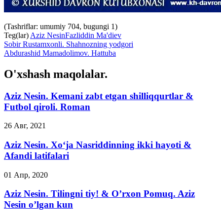
(Tashriflar: umumiy 704, bugungi 1)
Teg(lar)
Aziz Nesin
Fazliddin Ma'diev
Sobir Rustamxonli. Shahnozning yodgori
Abdurashid Mamadolimov. Hattuba
O'xshash maqolalar.
Aziz Nesin. Kemani zabt etgan shilliqqurtlar &
Futbol qiroli. Roman
26 Авг, 2021
Aziz Nesin. Xo‘ja Nasriddinning ikki hayoti &
Afandi latifalari
01 Апр, 2020
Aziz Nesin. Tilingni tiy! & O’rxon Pomuq. Aziz
Nesin o’lgan kun