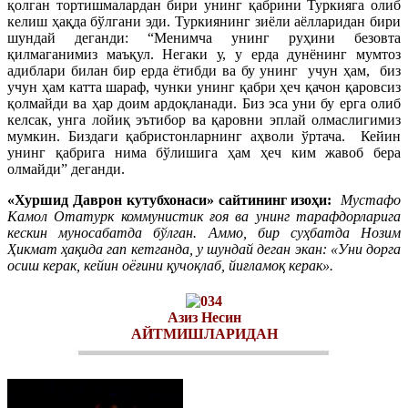
қолган тортишмалардан бири унинг қабрини Туркияга олиб
келиш ҳақда бўлгани эди. Туркиянинг зиёли аёлларидан бири
шундай деганди: “Менимча унинг руҳини безовта
қилмаганимиз маъқул. Негаки у, у ерда дунёнинг мумтоз
адиблари билан бир ерда ётибди ва бу унинг учун ҳам, биз
учун ҳам катта шараф, чунки унинг қабри ҳеч қачон қаровсиз
қолмайди ва ҳар доим ардоқланади. Биз эса уни бу ерга олиб
келсак, унга лойиқ эътибор ва қаровни эплай олмаслигимиз
мумкин. Биздаги қабристонларнинг аҳволи ўртача. Кейин
унинг қабрига нима бўлишига ҳам ҳеч ким жавоб бера
олмайди” деганди.
«Хуршид Даврон кутубхонаси» сайтининг изоҳи:
Мустафо
Камол Отатурк коммунистик ғоя ва унинг тарафдорларига
кескин муносабатда бўлган. Аммо, бир суҳбатда Нозим
Ҳикмат ҳақида гап кетганда, у шундай деган экан: «Уни дорга
осиш керак, кейин оёғини қучоқлаб, йиғламоқ керак».
Азиз Несин
АЙТМИШЛАРИДАН