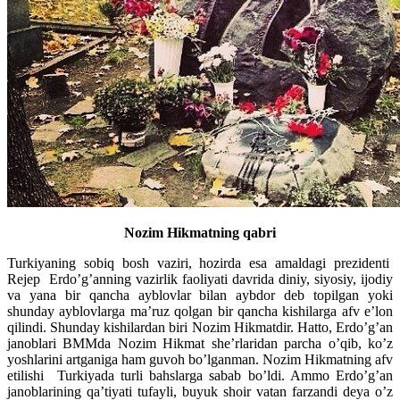
Nozim Hikmatning qabri
Turkiyaning sobiq bosh vaziri, hozirda esa amaldagi prezidenti
Rejep Erdo’g’anning vazirlik faoliyati davrida diniy, siyosiy, ijodiy
va yana bir qancha ayblovlar bilan aybdor deb topilgan yoki
shunday ayblovlarga ma’ruz qolgan bir qancha kishilarga afv e’lon
qilindi. Shunday kishilardan biri Nozim Hikmatdir. Hatto, Erdo’g’an
janoblari BMMda Nozim Hikmat she’rlaridan parcha o’qib, ko’z
yoshlarini artganiga ham guvoh bo’lganman. Nozim Hikmatning afv
etilishi Turkiyada turli bahslarga sabab bo’ldi. Ammo Erdo’g’an
janoblarining qa’tiyati tufayli, buyuk shoir vatan farzandi deya o’z