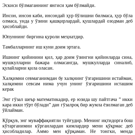
Эскиси бўлмаганнинг янгиси ҳам бўлмайди.
Инсон, инсон каби, инсондай ҳур бўлишни билмаса, ҳур бўла
олмаса, унда у ўзини қашқирлардай, қушлардай озодман деб
ҳисоблайди.
Юпуннинг биргина қуроли меҳнатдир.
Тамбалларнинг иш куни доим эртага.
Ишнинг қийинини қил, ҳар доим ўзингни қийинларда сина,
мушкулларни бажара олмасангда, мушкулларда синалиб,
қулайларни қила оласан.
Халқимни севмаганимдан бу халқнинг ўзгаришини истайман,
халқимни севсам нима учун унинг ўзгаришини исташим
керак
Энг гўзал шеър математикадир, ер юзида шу пайтгача ” икки
кара икки тўрт бўлади” дан гўзалроқ бир жумла ёзилмаган деб
ўйлайман.
Қўрқув, энг муваффақиятли туйғудир. Менинг иқтидорга бош
кўтарганимни кўрганлардан кимлардир мени қўқрмас деб
ҳисобладилар. Аммо мен қўрқаман. Не тонгки, менда