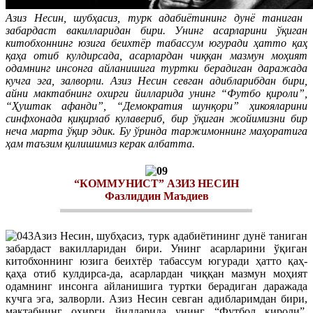
Азиз Несин, шубҳасиз, турк адабиётининг дунё таниган
забардаст вакилларидан бири. Унинг асарларини ўқиган
китобхоннинг юзига беихтёр табассум югуради ҳатто қаҳ
қаҳа отиб кулдирсада, асарлардан чиққан мазмун моҳият
одамнинг инсонга айланишига туртки берадиган даражада
кучга эга, залворли. Азиз Несин севган адибларибдан бири,
айни мактабнинг охирги йилларида унинг “Футбо қироли”,
“Ҳуштак афанди”, “Демократия шунқори” ҳикояларини
синфхонада қиқирлаб кулавериб, бир ўқиган жойимизни бир
неча марта ўқир эдик. Бу ўринда таржимоннинг маҳоратига
ҳам таъзим қилишимиз керак албатта.
“КОММУНИСТ” АЗИЗ НЕСИН
Фазлиддин Маъдиев
Азиз Несин, шубҳасиз, турк адабиётининг дунё таниган
забардаст вакилларидан бири. Унинг асарларини ўқиган
китобхоннинг юзига беихтёр табассум югуради ҳатто қаҳ-
қаҳа отиб кулдирса-да, асарлардан чиққан мазмун моҳият
одамнинг инсонга айланишига туртки берадиган даражада
кучга эга, залворли. Азиз Несин севган адибларимдан бири,
мактабнинг охирги йилларида унинг “Футбол қироли”,