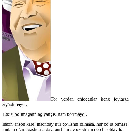
Tor yerdan chiqqanlar keng joylarga
sig’ishmaydi.
Eskisi bo’lmaganning yangisi ham bo’lmaydi.
Inson, inson kabi, insonday hur bo’lishni bilmasa, hur bo’la olmasa,
unda u o’zini qashqirlarday, qushlarday ozodman deb hisoblaydi.