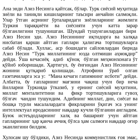
Ана энди Азиз Несинга қайтсак, бўлар. Турк сиёсий муҳитида
зиёли ва таниқли кишиларнинг таъсири анчайин салмоқли.
Улар ўтган асрнинг ўрталаридаги зиёлиларнинг жимлиги
Туркия тараққиёти ва сиёсияти учун катта зарар
бўлганлигини тушунишган. Шундай тушунганлардан бири
Азиз Несин эди. Азиз Несиннинг иқтидорга ва халққа
нисбатан қарши айтган гаплари ҳалигача тортишувларга
сабаб бўлади. Хуллас, аср бошидаги сайловлардан бирида
Азиз Несин “Турк миллатининг юзда олтмиши аҳмоқдир”
дейди. Ўша кечасиёқ адиб қўноқ бўлган меҳмонхонага ўт
қўйиб юборишади. Ҳартигул, бу ёнғиндан Азиз Несиннинг
жонини қутқариб қолишади. Атрофини ўраб олган
газетачиларга эса у: “Мана кечаги гапимнинг исботи” дейди.
Албатта, бу гапларнинг мағзини чақиш учун бир неча
йилларни Туркияда ўтказиб, у ернинг сиёсий муҳитини,
миллат менталитетини ва фикр тортишувларига гувоҳ
бўлгач чандон тушундим. Адибнинг миллат, дин, сиёсат ва
бошқа турли масалалардаги фикрларини ўқигач эса унинг
интеллектуал иродасининг нақадар кучли бўлганин англадим.
Буюк истеъдодларнинг халқ ва башарият учун айтган
гапларининг ҳар қанча аччиқ бўлса ҳам салмоғи нақадар оғир
эканлигини билдим.
Хулосам шу бўлдики, Азиз Несинда коммунистлик ғоя эмас,