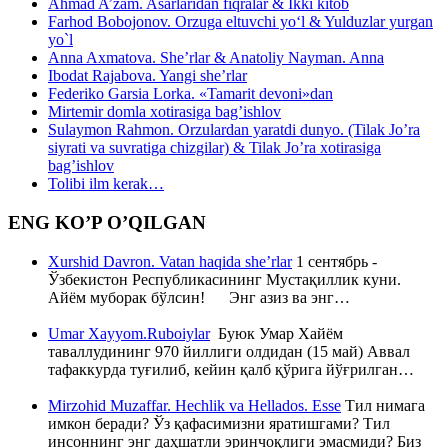
Ahmad A’zam. Asarlaridan fiqralar & Ikki kitob
Farhod Bobojonov. Orzuga eltuvchi yo‘l & Yulduzlar yurgan
yo`l
Anna Axmatova. She’rlar & Anatoliy Nayman. Anna
Ibodat Rajabova. Yangi she’rlar
Federiko Garsia Lorka. «Tamarit devoni»dan
Mirtemir domla xotirasiga bag’ishlov
Sulaymon Rahmon. Orzulardan yaratdi dunyo. (Tilak Jo’ra
siyrati va suvratiga chizgilar) & Tilak Jo’ra xotirasiga
bag’ishlov
Tolibi ilm kerak…
ENG KO’P O’QILGAN
Xurshid Davron. Vatan haqida she’rlar
1 сентябрь -
Ўзбекистон Республикасининг Мустақиллик куни.
Айём муборак бўлсин! Энг азиз ва энг…
Umar Xayyom.Ruboiylar
Буюк Умар Хайём
таваллудининг 970 йиллиги олдидан (15 май) Аввал
тафаккурда туғилиб, кейин қалб қўрига йўғрилган…
Mirzohid Muzaffar. Hechlik va Hellados. Esse
Тил нимага
имкон беради? Ўз қафасимизни яратишгами? Тил
инсоннинг энг даҳшатли эринчоқлиги эмасмиди? Биз