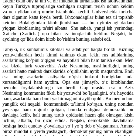
Taqdir ekan oliy ta’lim va bir muddatlik jurnalistlik ish faoliyatimdan
keyin Turkiya tuproqlariga sochilgan rizqimni terish uchun keldim
va uch yildan ortiq umrim Istanbulda kechti. Universitetda turkcha
dars olganim katta foyda berdi. Ishxonadagilar bilan tez til topishib
ketdim. Bolaligimdan kitob jinnisiman — bu uyimizdagi dadam
yiqqan kitoblarning ta’siri albatta. Shu sabab, yangi ish yerimdagi
Xatiche (Xadicha) opa bilan tez inoqlashib ketdim. Negaki, bu
ayolning qo’lida doim kitob ko’rishim buning sababi edi.
Tabiyki, ilk suhbatimiz kitoblar va adabiyot haqda bo’ldi. Bizning
yozuvchilardan hech kimni tanimas ekan, lekin rus adiblarining
asarlarining ko’pini o’qigan va hayotlari bilan ham tanish ekan. Men
esa bizda turk yozuvchisi Aziz Nesinning mashhurligini, uning
asarlari hatto maktab darsiklarida o’qitilishini aytib maqtandim. Endi
esa uning asarlarini asliyatda o’qish imkoni borligidan juda
xursandligimni ham aytdim. Opa esa jilmayib, o’z kitoblaridan
bemalol foydalanishimga izn berdi. Gap orasida esa u Aziz
Nesinning kommunist fikrli bir yozuvchi bo’lganligini, o’z hayotida
ham, asarlarida ham buni yashirmaganini aytib qoldi. Bu men uchun
yangilik edi negaki, kommunistik ta’limni ko’rgan, uning nonidan
yeyishga ham ulgurib qolgan, hamda endigina demokratik bir
davlatga kelib, hali uning tartib qoidasini hazm qila olmagan kishi
uchun, albatta, bu qiziq edida. Negaki, demokratik davlatlarda
boshqa hech qanday g’oyalarga yo’l yo’q deb o’ylaganman. Ammo
biroz muddat u yerda yashagach, demokratiyaning nima ekanligini