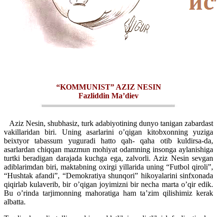
“KOMMUNIST” AZIZ NESIN
Fazliddin Ma’diev
Aziz Nesin, shubhasiz, turk adabiyotining dunyo tanigan zabardast
vakillaridan biri. Uning asarlarini o’qigan kitobxonning yuziga
beixtyor tabassum yuguradi hatto qah- qaha otib kuldirsa-da,
asarlardan chiqqan mazmun mohiyat odamning insonga aylanishiga
turtki beradigan darajada kuchga ega, zalvorli. Aziz Nesin sevgan
adiblarimdan biri, maktabning oxirgi yillarida uning “Futbol qiroli”,
“Hushtak afandi”, “Demokratiya shunqori” hikoyalarini sinfxonada
qiqirlab kulaverib, bir o’qigan joyimizni bir necha marta o’qir edik.
Bu o’rinda tarjimonning mahoratiga ham ta’zim qilishimiz kerak
albatta.