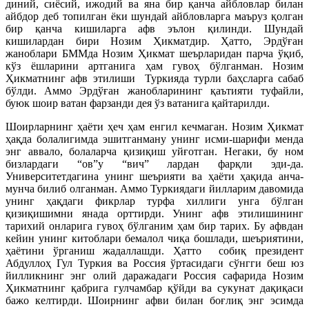
диний, сиёсий, ижодий ва яна бир қанча айбловлар билан
айбдор деб топилган ёки шундай айбловларга маъруз қолган
бир қанча кишиларга афв эълон қилинди. Шундай
кишилардан бири Нозим Ҳикматдир. Ҳатто, Эрдўған
жаноблари БММда Нозим Ҳикмат шеърларидан парча ўқиб,
кўз ёшларини артганига ҳам гувоҳ бўлганман. Нозим
Ҳикматнинг афв этилиши Туркияда турли баҳсларга сабаб
бўлди. Аммо Эрдўған жанобларининг қаътияти туфайли,
буюк шоир ватан фарзанди дея ўз ватанига қайтарилди.
Шоирларнинг ҳаёти ҳеч ҳам енгил кечмаган. Нозим Ҳикмат
ҳақда болалигимда эшитганману унинг исми-шарифи менда
энг аввало, болаларча қизиқиш уйғотган. Негаки, бу ном
бизлардаги “ов”у “вич” лардан фарқли эди-да.
Университетдагина унинг шеърияти ва ҳаёти ҳақида анча-
мунча билиб олганман. Аммо Туркиядаги йилларим давомида
унинг ҳақдаги фикрлар турфа хиллиги унга бўлган
қизиқишимни янада орттирди. Унинг афв этилишининг
тарихий онларига гувоҳ бўлганим ҳам бир тарих. Бу афвдан
кейин унинг китоблари бемалол чиқа бошлади, шеъриятини,
ҳаётини ўрганиш жадаллашди. Ҳатто собиқ президент
Абдуллоҳ Гул Туркия ва Россия ўртасидаги сўнгги беш юз
йилликнинг энг олий даражадаги Россия сафарида Нозим
Ҳикматнинг қабрига гулчамбар қўйди ва сукунат дақиқаси
бажо келтирди. Шоирнинг афви билан боғлиқ энг эсимда