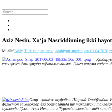
Aziz Nesin. Xo‘ja Nasriddinning ikki hayot
Muallif
Adib
:
Turk xalqlari tarixi, adabiyoti, madaniyati
01.04.2020
i
Кулдирув
халқ ҳажвиёти ҳақида тўхталмоқчимиз. Бунга намуна сифати
Оғир эҳтиёж туфайли Шарқий Онадўлидан Ист
фельетон ва ҳикоялар ёза бошлаганида шу тахаллусни танлаган
муаллифи бўлган Азиз Несиннинг Туркияда элликдан зиёд китоби