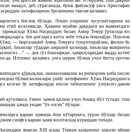
син, уни яратган жамият аҳволини акс эттирувчи, ўша даврни
ган маъқул, деб сўраганида, буюк файласуф унга Аристафан
Насриддин латифаларини ўрганишни тавсия қиламиз.
ароитига боғлиқ бўлади. Лекин уларнинг хусусиятларини ва
ача етиб келолмасди. Ҳажвия муайян даврдаги ва жамиятдаги
ол тариқасида Хўжа Насриддин билан Амир Темур ўртасида юз
рқаларга, боғ-роғларга катта зиён етказа бошлайди. Ноилож
и Хўжа, — биргалашиб Амир Темурга тушунтирайлик, филни бу
рқиб, баъзилар тўдадан ажралиб қолишар, баъзилар яширинча
филингиз…” — дея сўз бошларкан, ҳамроҳларидан мадад кутиб
ти-да. Илтимос қиламиз, унга шерик бўлиш учун битта урғочи
миятидаги қўрқоқлик, иккиюзламалик ва риёкорлик каби инсон
амондош бўлмаганликлари ушбу латифанинг Хўжа Насриддинга
а келган бу латифаларда инсон табиатининг узлуксиз давом
иб қутулмаса, ўзини ҳамоя қилиш учун бошқа йўл тутади: тош
ширади ҳамда ундан “ўч олган” бўлади.
увчиларга қарши ҳамиша бош кўтаришга, турли йўллар билан
ҳоким синфга қарши ҳажв воситасида курашдан топади.
Насриддин яшаган XIII асрда Туркия халқининг аҳволи айнан