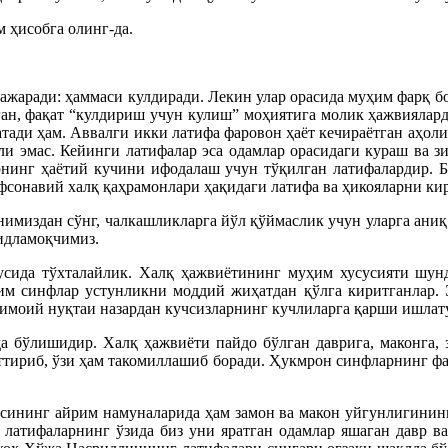
 ҳисобга олинг-да.
бажаради: ҳаммаси кулдиради. Лекин улар орасида муҳим фарқ б
ган, фақат “кулдириш учун кулиш” моҳиятига молик ҳажвиялард
атади ҳам. Аввалги икки латифа фаровон ҳаёт кечираётган аҳол
и эмас. Кейинги латифалар эса одамлар орасидаги кураш ва зи
рнинг ҳаётий кучини ифодалаш учун тўқилган латифалардир. 
фсонавий халқ қаҳрамонлари ҳақидаги латифа ва ҳикояларни к
имиздан сўнг, чалкашликларга йўл қўймаслик учун уларга ан
кидламоқчимиз.
сусида тўхталайлик. Халқ ҳажвиётининг муҳим хусусияти шу
м синфлар устунликни моддий жиҳатдан қўлга киритганлар. 
тимоий нуқтаи назардан кучсизларнинг кучлиларга қарши ишлат
а бўлишидир. Халқ ҳажвиёти пайдо бўлган даврига, маконга, 
эттириб, ўзи ҳам такомиллашиб боради. Ҳукмрон синфларнинг ф
сининг айрим намуналарида ҳам замон ва макон уйгунлигинин
 латифаларнинг ўзида биз уни яратган одамлар яшаган давр в