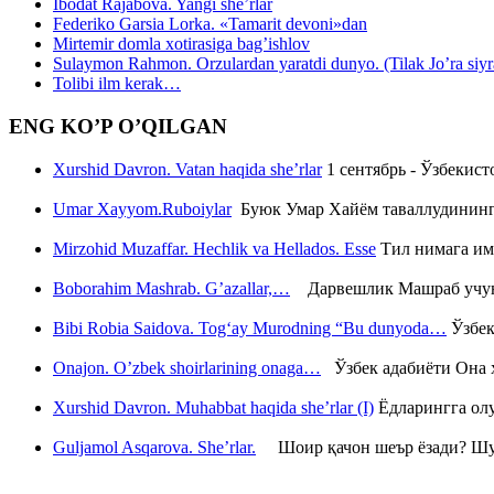
Ibodat Rajabova. Yangi she’rlar
Federiko Garsia Lorka. «Tamarit devoni»dan
Mirtemir domla xotirasiga bag’ishlov
Sulaymon Rahmon. Orzulardan yaratdi dunyo. (Tilak Jo’ra siyrati
Tolibi ilm kerak…
ENG KO’P O’QILGAN
Xurshid Davron. Vatan haqida she’rlar
1 сентябрь - Ўзбекис
Umar Xayyom.Ruboiylar
Буюк Умар Хайём таваллудининг 
Mirzohid Muzaffar. Hechlik va Hellados. Esse
Тил нимага им
Boborahim Mashrab. G’azallar,…
Дарвешлик Машраб учун ш
Bibi Robia Saidova. Tog‘ay Murodning “Bu dunyoda…
Ўзбек
Onajon. O’zbek shoirlarining onaga…
Ўзбек адабиёти Она ҳ
Xurshid Davron. Muhabbat haqida she’rlar (I)
Ёдларингга ол
Guljamol Asqarova. She’rlar.
Шоир қачон шеър ёзади? Шу с