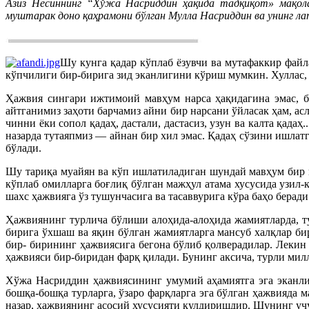
Азиз Несиннинг “Хўжа Насриддин ҳақида тадқиқот» мақолас
муштарак доно қаҳрамони бўлган Мулла Насриддин ва унинг лат
Шу кунга қадар кўплаб ёзувчи ва мутафаккир файл
кўпчилиги бир-бирига зид эканлигини кўриш мумкин. Хуллас, 
Ҳажвия сингари ижтимоий мавҳум нарса ҳақидагина эмас, б
айтганимиз заҳоти барчамиз айни бир нарсани ўйласак ҳам, ас
чинни ёки сопол қадаҳ, дастали, дастасиз, узун ва калта қадаҳ.
назарда тутаяпмиз — айнан бир хил эмас. Қадаҳ сўзини ишлат
бўлади.
Шу тариқа муайян ва кўп ишлатиладиган шундай мавҳум бир н
кўплаб омилларга боғлиқ бўлган мажҳул атама хусусида узил
шахс ҳажвияга ўз тушунчасига ва тасаввурига кўра баҳо беради
Ҳажвиянинг турлича бўлиши алоҳида-алоҳида жамиятларда, т
бирига ўхшаш ва яқин бўлган жамиятларга мансуб халқлар б
бир- бирининг ҳажвиясига бегона бўлиб қолверадилар. Лекин
ҳажвияси бир-биридан фарқ қилади. Бунинг аксича, турли мил
Хўжа Насриддин ҳажвиясининг умумий аҳамиятга эга экан
бошқа-бошқа турларга, ўзаро фарқларга эга бўлган ҳажвияда
назар, ҳажвиянинг асосий хусусияти кулдиришдир. Шунинг уч