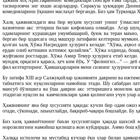
ҳажвия хоҳ Аристафаннинг комедиялари сингари ёзма тарзда,
тасвирловчи энг яхши асарлардир. Сиракуза ҳукмдори Дион
комедияларини ўқишни маслаҳат берганди. Биз ҳам Туркияда 
Халқ ҳажвиясидаги яна бир муҳим хусусият унинг ўлмасл
вазиятини акс эттириш билан кифоялана олмайди. Агар шунд
одамларнинг курашидан умумбашарий, буюк ва теран маъно, 
берган бир ҳодисага оид машҳур латифани келтириш мумкин.
қолган халқ Хўжа Насриддин ҳузурига келади: “Хўжа, аҳвол
ердан олиб кетишни илтимос қилайлик”. Хўжа олдинда, бошқ
жуфтакни ростларди. Хўжа Амир Темур ҳузурига етиб келди.
мундоқ орқасига қараса, ҳеч ким йўқ. У “филингиз…” — деб 
фил келтиртиринг. Ҳамшаҳарларим мени сизнинг ҳузурингизга
Бу латифа XIII аср Салжуқийлар ҳокимияти даврини ва ижтим
табиатига хос нуқсонларини намойиш этади. Шу сабабдан л
мансуб бўлишига ва ўша даврни акс эттиришига монелик қи
этадиган нуқсон ва
камчиликлари ҳажв қилингани учун улар а
Ҳажвиянинг яна бир хусусияти ҳақида: кучли бир одам ожиз 
отади, сўкинади, лаънатлайди, бақириб-чақира бошлайди. Бу 
Биз халқ ҳажвиётининг баъзи хусусиятлари ҳақида шахсий 
норозилигини намойиш қилишга жон куйдиради. Аммо бош кўта
Халққа истилочи ва мустабид кучлар ёки улар билан ҳамкор