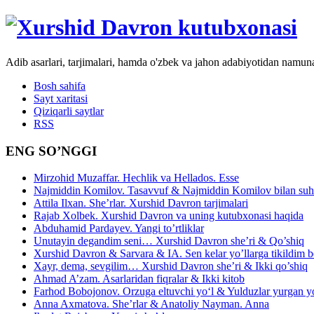
Adib asarlari, tarjimalari, hamda o'zbek va jahon adabiyotidan namun
Bosh sahifa
Sayt xaritasi
Qiziqarli saytlar
RSS
ENG SO’NGGI
Mirzohid Muzaffar. Hechlik va Hellados. Esse
Najmiddin Komilov. Tasavvuf & Najmiddin Komilov bilan suhb
Attila Ilxan. She’rlar. Xurshid Davron tarjimalari
Rajab Xolbek. Xurshid Davron va uning kutubxonasi haqida
Abduhamid Pardayev. Yangi to’rtliklar
Unutayin degandim seni… Xurshid Davron she’ri & Qo’shiq
Xurshid Davron & Sarvara & IA. Sen kelar yo’llarga tikildim
Xayr, dema, sevgilim… Xurshid Davron she’ri & Ikki qo’shiq
Ahmad A’zam. Asarlaridan fiqralar & Ikki kitob
Farhod Bobojonov. Orzuga eltuvchi yo‘l & Yulduzlar yurgan y
Anna Axmatova. She’rlar & Anatoliy Nayman. Anna