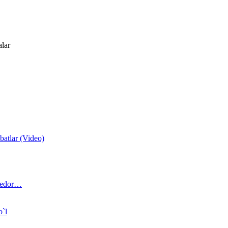
alar
atlar (Video)
 bedor…
o`l