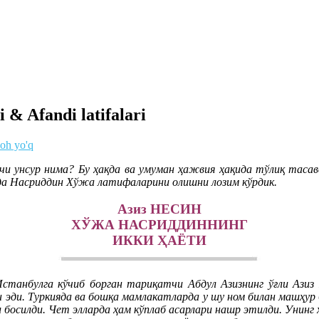
i & Afandi latifalari
zoh yo'q
чи унсур нима? Бу ҳақда ва умуман ҳажвия ҳақида тўлиқ тасав
да Насриддин Хўжа латифаларини олишни лозим кўрдик.
Азиз НЕСИН
ХЎЖА НАСРИДДИННИНГ
ИККИ ҲАЁТИ
анбулга кўчиб борган тариқатчи Абдул Азизнинг ўғли Азиз 
 эди. Туркияда ва бошқа мамлакатларда у шу ном билан машҳур бў
 босилди. Чет элларда ҳам кўплаб асарлари нашр этилди. Унинг 