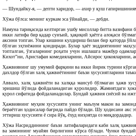
— Шундайку-я, — депти харидор, — ахир у қуш гапиришиниям
Хўжа бўлса: менинг куркам эса ўйнайди, — дебди.
Намуна тариқасида келтирган ушбу мисоллар битта вазифани 
икки латифа бир қадар сунъий, ҳақиқий ҳаётга алоқаси бўлма
аксини топган. Улар кишини кулдириш билан бир қаторда ўйл
бўлган эҳтиёжини қондиради. Булар ҳаёт зиддиятининг маҳсул
топталган, ўзгаларнинг роҳати учун ишлашга мажбур одамла
Кихот”ни, Аристафан комедияларини, Айсирос ҳикояларини, а
Ҳажвиянинг шу умумий фарқини ва икки йирик турини кўрган
дахлдор бўлган халқ ҳажвиётининг баъзи хусусиятларини таъ
Аввало, халқ ҳажвиёти ва халққа мансуб бўлмаган ҳажв ху
эришиш йўлида фойдаланадиган қуролидир. Жамиятдаги ҳоки
қурол сифатида фойдаланадилар. Бундай ҳажвия сиёсий ва иж
Ҳажвиянинг муҳим хусусияти унинг маълум макон ва замонд
бераётган ҳодисалар бағрида пайдо бўлади. Шу ҳодисани акс 
эттириш хусусияти ё сира йўқ, ёхуд ниҳоятда оз миқдордадир.
Хўжа Насриддиннинг баъзи латифаларидаги каби халқ ҳажвия
ва замоннинг муайян бирлигини кўрса бўлади. Чунки бундай