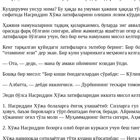
Кулдирувчи унсур нима? Бу ҳақда ва умуман ҳажвия ҳақида т
сифатида Насриддин Хўжа латифаларини олишни лозим кўрди
Ҳажвия намуналарини тадқиқ қиларканмиз, буларда энг аввал
орасида фарқ бўлгани сингари, айни жамиятда яшаётган оғир
латифалари бўлгани учун, биз бир неча намунани мисол келти
Кенг тарқалган қуйидаги латифаларга эътибор беринг: Бир 
“отамнинг юзи” дер экан. Бир куни уларникига меҳмонга келг
— Ота, — деди, — мана бу амаки ойимнинг юзидан ўпди.
Бошқа бир мисол: “Бир киши ёнидагилардан сўрабди: — Кўлинги
— Албатта, — дебди иккинчиси. — Дурбиннинг тескари томони
Энди бўлса Насриддин Хўжа латифаларидан иккита мисол келт
1. Насриддин Хўжа болаларга ёнғоқ улашаётиб: Сизларга гу
ҳовуч, баъзи бировларга тўрт-бештадан ёнғоқ беради. Айримл
хўжанинг оғил тўла моли — Муҳаммаднинг битта сигири, Аҳмад
2. Хўжа Насриддин бозорга олиб борган куркаси учун беш танг
Хўжа нарироқда сотилаётган тўти қушни кўрсатибди: — Нега ҳ