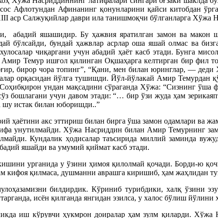
 хоҳ Хўжа Насриддиннинг латифалари сингари оғзаки шаклда бўл
исос Афлотундан Афинанинг қонунларини қайси китобдан ўрган
XIII аср Салжуқийлар даври ила танишмоқчи бўлганларга Хўжа 
иги,
абадий яшашидир. Бу ҳажвия яратилган замон ва макон ш
ай бўлсайди, бундай ҳажвлар асрлар оша яшай олмас ва бизг
хулосалар чиқаргани учун абадий ҳаёт касб этади. Бунга мис
 Амир Темур ишғол қилинган Оқшаҳарга келтирган бир фил томо
 оғир, бирор чора топинг”, “Қани, мен билан юринглар, — дед
алар орқасидан йўлга тушишди. Йўл-йўлакай Амир Темурдан қў
 Соҳибқирон ундан мақсадини сўраганда Хўжа: “Сизнинг ўша 
сўз бошлагани учун давом этади: “… бир ўзи жуда ҳам зерикаяп
 шу истак билан юборишди..”
оий ҳаётини акс эттириш билан бирга ўша замон одамлари ва жа
атифа унутилмайди. Хўжа Насриддин билан Амир Темурнинг з
лмайди. Кундалик ҳодисалар таъсирида миллий заминда вужудг
бадий яшайди ва умумий қиймат касб этади.
кишини урганида у ўзини ҳимоя қилолмай қочади. Борди-ю қоч
ҳам кифоя қилмаса, душманни аврашга киришиб, ҳам жаҳлидан ту
мулоҳазамизни билдирдик. Кўриниб турибдики, халқ ўзини эз
рганда, исён қилганда янгидан эзилса, у халос бўлиш йўлини 
ликда иш кўрувчи ҳукмрон доиралар ҳам зулм қиларди. Хўжа 