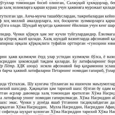
ўгуллар томонидан босиб олинган, Салжуқий ҳукмдорлар, бек
 халқ золимларга қарши кураш учун ҳажвияга мурожаат қилади
тутилган эди. Анча-мунча ташаббуслардан, тажрибалардан кейин
ф хоҳ миллий амалдорларга, хоҳ босқинчи зулмкорларга қар
 қўлга олади. Шундай муҳитда ҳажвнинг ёйилиши учун кенг шар
идир. Чунки қўрқув ҳам энг кучли туйгулардандир. Ёзилмага
а кўпроқ жалб қилади. Халқ шундай вазиятларда афсонавий қа
 гапириш орқали қўрқоқлиги туфайли орттирган «гуноҳини юв
арни ҳажв қилмоқчи ёхуд улар устидан кулмоқчи бўлса, ё ваз
сриддин ҳикоясидай тақдим қиларди. Бу латифаларнинг бор
ёр Пётр. ХДК изоҳи
) исмли афсонавий бир қаҳрамонни эслаш
н барча ҳажвий латифаларни Петарнинг номидан гапириб, ўзла
да тўхталсак. Шу кунгача тўпланган ва ишончли маълумотлар
ихий шахсдир. Ҳақиқатан ҳам тарихий шахс бўлган бу одам к
 ўтган асрлар давомида халқ томонидан яратилган Хўжа Наср
ча латифалар унинг номидан гапирилмасди. Хўжа Насриддин а
ахс эмас. Чунки у дунёда яшаб ўтганини тасдиқлайдиган да
 тарқалган Хўжа Насриддин,
Мулла Насриддин, Насриддин Афанд
сифатида шуҳрат қозонган Хўжа Насриддин тарихий Хўжа Наср