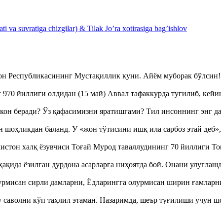
 va suvratiga chizgilar) & Tilak Jo’ra xotirasiga bag’ishlov
тон Республикасининг Мустақиллик куни. Айём муборак бўлси
970 йиллиги олдидан (15 май) Аввал тафаккурда туғилиб, кейи
кон беради? Ўз қафасимизни яратишгами? Тил инсоннинг энг д
оҳликдан баланд. У «жон тўтисини ишқ ила сарбоз этай деб
истон халқ ёзувчиси Тоғай Мурод таваллудининг 70 йиллиги 
ақида ёзилган дурдона асарларга ниҳоятда бой. Онани улуғла
урмисан сирли дамларни, Ёдларингга олурмисан ширин ғамларн
аволни кўп таҳлил этаман. Назаримда, шеър туғилиши учун 