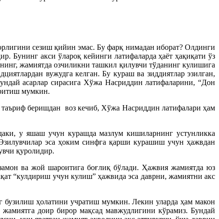
орлигини сезиш қийин эмас. Бу фарқ нимадан иборат? Олдинги
ир. Бунинг акси ўлароқ кейинги латифаларда ҳаёт ҳақиқати ўз
ининг, жамиятда озчиликни ташкил қилувчи тўданинг кулишига
дциятлардан вужудга келган. Бу кураш ва зиддиятлар эзилган,
Бундай асарлар сирасига Хўжа Насриддин латифаларини, “Дон
иритиш мумкин.
иқ таъриф беришдан
воз кечиб, Хўжа Насриддин латифалари ҳам
ндаки, у яшаш учун курашда мазлум кишиларнинг устунликка
Эзилувчилар эса ҳоким синфга қарши курашиш учун ҳажвдан
увчи қуролидир.
замон ва жой шароитига боғлиқ бўлади. Ҳажвия жамиятда юз
ақат “кулдириш учун кулиш” ҳажвида эса даврни, жамиятни акс
г бузилиш ҳолатини учратиш мумкин. Лекин уларда ҳам макон
а жамиятга доир бирор мақсад мавжудлигини кўрамиз. Бундай