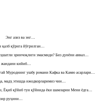
н! Энг азиз ва энг…
н қалб қўрига йўғрилган…
аҳшатли эринчоқлиги эмасмиди? Биз дунёни аввал…
», жандани кийиб…
Тоғай Муроднинг ушбу романи Кафка ва Камю асарлари…
шда, мадҳ этишда ижодкорларимиз чин…
и, Ёқиб қўйиб тун қўйнида ёки шамларни Мени ёдга…
шоир руҳини…