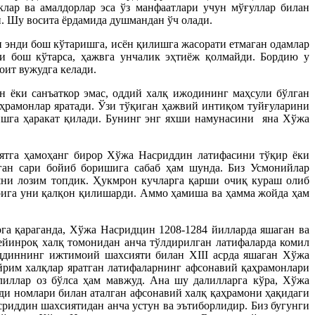
лар ва амалдорлар эса ўз манфаатлари учун мўғуллар билан
. Шу восита ёрдамида душмандан ўч олади.
 энди бош кўтаришга, исён қилишга жасорати етмаган одамлар
ши бош кўтарса, ҳажвга унчалик эҳтиёж қолмайди. Бордию у
оит вужудга келади.
н ёки санъаткор эмас, оддий халқ ижодининг маҳсули бўлган
ҳрамонлар яратади. Ўзи тўқиган ҳажвий интиқом туйғуларини
ишга ҳаракат қилади. Бунинг энг яхши намунасини яна Хўжа
иятга ҳамоҳанг бирор Хўжа Насриддин латифасини тўқир ёки
ган сари бойиб боришига сабаб ҳам шунда. Биз Усмонийлар
ни лозим топдик. Ҳукмрон кучларга қарши очиқ кураш олиб
рига уни қалқон қилишарди. Аммо ҳамиша ва ҳамма жойда ҳам
га қараганда, Хўжа Насридцин 1208-1284 йилларда яшаган ва
ейинроқ халқ томонидан анча тўлдирилган латифаларда комил
иддиннинг ижтимоий шахсияти билан XIII асрда яшаган Хўжа
йрим халқлар яратган латифаларнинг афсонавий қаҳрамонлари
лиллар оз бўлса ҳам мавжуд. Ана шу далилларга кўра, Хўжа
и номлари билан аталган афсонавий халқ қаҳрамони ҳақидаги
иддин шахсиятидан анча устун ва эътиборлидир. Биз бугунги