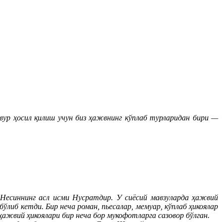
вур ҳосил қилиш учун биз ҳажвнинг кўплаб турларидан бири —
Несиннинг асл исми Нусратдир. У сиёсий мавзуларда ҳажвий
либ кетди. Бир неча роман, пьесалар, мемуар, кўплаб ҳикоялар
ҳажвий ҳикоялари бир неча бор мукофотларга сазовор бўлган.