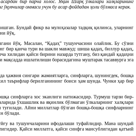
сардан бир парча холос. Яқин Шарқ ўлкалари халқларининг
ўқувчилар оммаси учун бу асар фойдадан ҳоли бўлмаса керак.
ишган. Бундай фикр ва мулоҳазалар тадқиқ қилинса, уларнинг
ни йўқ.
гани йўқ. Масалан, “Қадаҳ” тушунчасини олайлик. Бу сўзни
нг бир қанча тури ва шакли мавжуд: шиша қадаҳ, биллур қадаҳ,
ча хилидан қайси бирини назарда тутгану, биз қандай қадаҳни
си мақсадда ишлатилиши борасидагина муштарак тасаввурга эга
да ҳажвия сингари жамиятларга, синфларга, шунингдек, бошқа
хил таърифлар берилганининг боиси ҳам шунда. Чунки ҳар бир
шқа синфларга хос эканлиги натижасидир. Турмуш тарзи бир-
аларида ўхшашлик ва яқинлик бўлмаган ўлкаларнинг халқлари
ан туғилади. Айни миллатлар бўлган бошқа-бошқа синфларнинг
н бўлади.
туйғу ва тушунчаларини ифодалаши туфайлидир. Мана шундай
лигидир. Қайси миллатга, қайси синфга мансублигидан қатъий