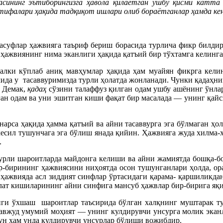
ининг эътиборингизга ҳавола қилаётган ушбу қисми катта а
ифалари ҳақида тадқиқот ишлари олиб бораётганлар ҳамда кенг 
асуфлар ҳажвияга таъриф бериш борасида турлича фикр билдир
ҳажвиянинг нима эканлиги ҳақида қатъий бир тўхтамга келинга
алки кўплаб аниқ мавҳумлар ҳақида ҳам муайян фикрга келин
лида у тасаввуримизда турли ҳолатда жонланади. Чунки қадаҳни
. Демак,
қадаҳ
сўзини талаффуз қилган одам ушбу ашёнинг ўнлар
ган одам ва уни эшитган киши фақат бир масалада — унинг қай
арса ҳақида ҳамма қатъий ва айни тасаввурга эга бўлмаган ҳол
-кесил тушунчага эга бўлиш янада қийин. Ҳажвияга жуда хилма-
.
урли шароитларда майдонга келиши ва айни жамиятда бошқа-бо
ир-бирининг ҳажвиясини ниҳоятда осон тушунганлари ҳолда, ор
 ҳажвияда асл зиддият синфлар ўртасидаги қарама- қаршиликд
лат кишиларининг айни синфига мансуб ҳажвлар бир-бирига яқи
лиги ўхшаш
шароитлар таъсирида бўлган халқнинг муштарак 
 мавжуд умумий моҳият — унинг кулдирувчи унсурга молик экан
ун ҳам унда кулдирувчи унсурлар бўлиши вожибдир.