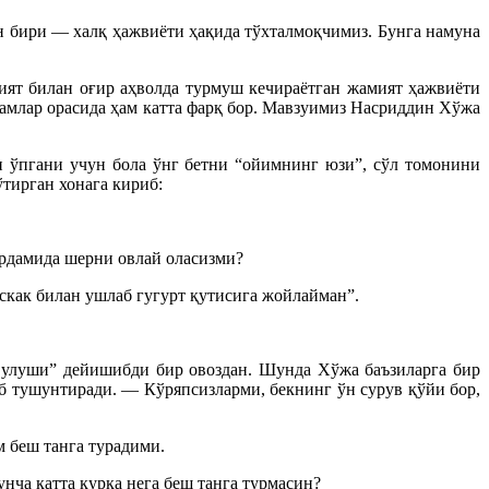
н бири — халқ ҳажвиёти ҳақида тўхталмоқчимиз. Бунга намуна
мият билан оғир аҳволда турмуш кечираётган жамият ҳажвиёти
амлар орасида ҳам катта фарқ бор. Мавзуимиз Насриддин Хўжа
н ўпгани учун бола ўнг бетни “ойимнинг юзи”, сўл томонини
тирган хонага кириб:
ёрдамида шерни овлай оласизми?
как билан ушлаб гугурт қутисига жойлайман”.
о улуши” дейишибди бир овоздан. Шунда Хўжа баъзиларга бир
еб тушунтиради. — Кўряпсизларми, бекнинг ўн сурув қўйи бор,
м беш танга турадими.
нча катта курка нега беш танга турмасин?