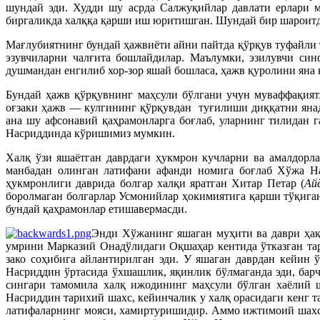
шундай эди. Худди шу асрда Салжуқийлар давлати ерлари м
биргаликда халққа қарши иш юритишган. Шундай бир шароитда
Мағлубиятнинг бундай ҳажвиёти айни пайтда қўрқув туфайли 
эзувчиларни чалғита бошлайдилар. Маълумки, эзилувчи син
душмандан енгилиб хор-зор яшай бошласа, ҳажв қуролини яна
Бундай ҳажв қўрқувнинг маҳсули бўлгани учун муваффақиятл
оғзаки ҳажв — кулгининг қўрқувдан
туғилиши диққатни янад
ана шу афсонавий қаҳрамонларга боғлаб, уларнинг тилидан
Насриддинда кўришимиз мумкин.
Халқ ўзи яшаётган даврдаги ҳукмрон кучларни ва амалдорл
манбадан олинган латифани афанди номига боғлаб Хўжа На
ҳукмронлиги даврида болгар халқи яратган Хитар Петар (
Ай
боролмаган болгарлар Усмонийлар ҳокимиятига қарши тўқига
бундай қаҳрамонлар етишавермасди.
Энди Хўжанинг яшаган муҳити ва даври ҳақи
умрини Марказий Онадўлидаги Оқшаҳар кентида ўтказган тар
зако соҳибига айлантирилган эди. У яшаган даврдан кейин
Насриддин ўртасида ўхшашлик, яқинлик бўлмаганда эди, бар
сингари тамомила халқ ижодининг маҳсули бўлган хаёлий ш
Насриддин тарихий шахс, кейинчалик у халқ орасидаги кенг
латифаларнинг мояси, хамиртуришидир. Аммо ижтимоий шахс 