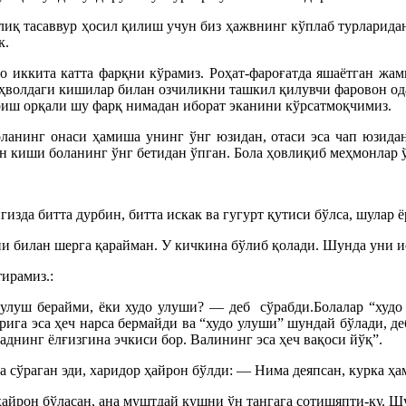
ўлиқ тасаввур ҳосил қилиш учун биз ҳажвнинг кўплаб турларида
к.
о иккита катта фарқни кўрамиз. Роҳат-фароғатда яшаётган жа
 аҳволдаги кишилар билан озчиликни ташкил қилувчи фаровон од
риш орқали шу фарқ нимадан иборат эканини кўрсатмоқчимиз.
боланинг онаси ҳамиша унинг ўнг юзидан, отаси эса чап юзида
ан киши боланинг ўнг бетидан ўпган. Бола ҳовлиқиб меҳмонлар ў
зда битта дурбин, битта искак ва гугурт қутиси бўлса, шулар 
 билан шерга қарайман. У кичкина бўлиб қолади. Шунда уни ис
ирамиз.:
л улуш берайми, ёки худо улуши? — деб
сўрабди.Болалар “худ
арига эса ҳеч нарса бермайди ва “худо улуши” шундай бўлади, д
нинг ёлғизгина эчкиси бор. Валининг эса ҳеч вақоси йўқ”.
а сўраган эди, харидор ҳайрон бўлди: — Нима деяпсан, курка ҳа
айрон бўласан, ана муштдай қушни ўн тангага сотишяпти-ку. Шу