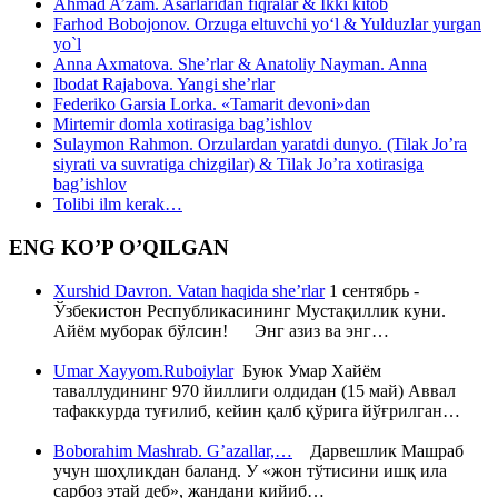
Ahmad A’zam. Asarlaridan fiqralar & Ikki kitob
Farhod Bobojonov. Orzuga eltuvchi yo‘l & Yulduzlar yurgan
yo`l
Anna Axmatova. She’rlar & Anatoliy Nayman. Anna
Ibodat Rajabova. Yangi she’rlar
Federiko Garsia Lorka. «Tamarit devoni»dan
Mirtemir domla xotirasiga bag’ishlov
Sulaymon Rahmon. Orzulardan yaratdi dunyo. (Tilak Jo’ra
siyrati va suvratiga chizgilar) & Tilak Jo’ra xotirasiga
bag’ishlov
Tolibi ilm kerak…
ENG KO’P O’QILGAN
Xurshid Davron. Vatan haqida she’rlar
1 сентябрь -
Ўзбекистон Республикасининг Мустақиллик куни.
Айём муборак бўлсин! Энг азиз ва энг…
Umar Xayyom.Ruboiylar
Буюк Умар Хайём
таваллудининг 970 йиллиги олдидан (15 май) Аввал
тафаккурда туғилиб, кейин қалб қўрига йўғрилган…
Boborahim Mashrab. G’azallar,…
Дарвешлик Машраб
учун шоҳликдан баланд. У «жон тўтисини ишқ ила
сарбоз этай деб», жандани кийиб…