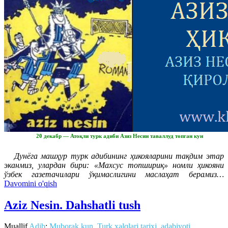
20 декабр — Атоқли турк адиби Азиз Несин таваллуд топган кун
Дунёга машҳур турк адибининг ҳикояларини тақдим этар
эканмиз, улардан бири: «Махсус топшириқ» номли ҳикояни
ўзбек газетачилари ўқимаслигини маслаҳат берамиз…
Davomini o'qish
Aziz Nesin. Dahshatli tush
Muallif
Adib
:
Muborak kun
,
Turk xalqlari tarixi, adabiyoti,