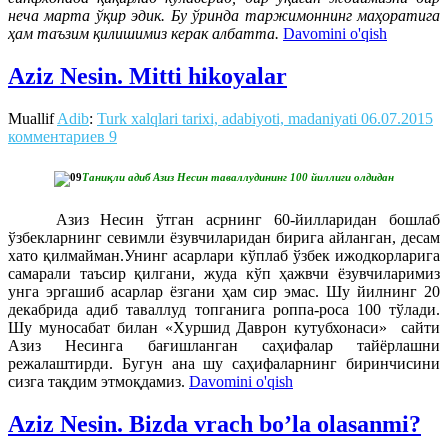
неча марта ўқир эдик. Бу ўринда таржимоннинг маҳоратига
ҳам таъзим қилишимиз керак албатта.
Davomini o'qish
Aziz Nesin. Mitti hikoyalar
Muallif
Adib
:
Turk xalqlari tarixi, adabiyoti, madaniyati
06.07.2015
комментариев 9
Таниқли адиб Азиз Несин таваллудининг 100 йиллиги олдидан
Азиз Несин ўтган асрнинг 60-йилларидан бошлаб
ўзбекларнинг севимли ёзувчиларидан бирига айланган, десам
хато қилмайман.Унинг асарлари кўплаб ўзбек ижодкорларига
самарали таъсир қилгани, жуда кўп ҳажвчи ёзувчиларимиз
унга эргашиб асарлар ёзгани ҳам сир эмас. Шу йилнинг 20
декабрида адиб таваллуд топганига роппа-роса 100 тўлади.
Шу муносабат билан «Xуршид Даврон кутубхонаси» сайти
Азиз Несинга бағишланган саҳифалар тайёрлашни
режалаштирди. Бугун ана шу саҳифаларнинг биринчисини
сизга тақдим этмоқдамиз.
Davomini o'qish
Aziz Nesin. Bizda vrach bo’la olasanmi?