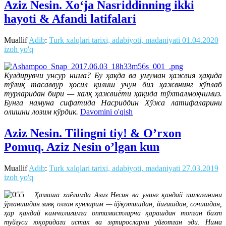
Aziz Nesin. Xo‘ja Nasriddinning ikki
hayoti & Afandi latifalari
Muallif
Adib
:
Turk xalqlari tarixi, adabiyoti, madaniyati
01.04.2020
izoh yo'q
Кулдирувчи унсур нима? Бу ҳақда ва умуман ҳажвия ҳақида
тўлиқ тасаввур ҳосил қилиш учун биз ҳажвнинг кўплаб
турларидан бири — халқ ҳажвиёти ҳақида тўхталмоқчимиз.
Бунга намуна сифатида Насриддин Хўжа латифаларини
олишни лозим кўрдик.
Davomini o'qish
Aziz Nesin. Tilingni tiy! & O’rxon
Pomuq. Aziz Nesin o’lgan kun
Muallif
Adib
:
Turk xalqlari tarixi, adabiyoti, madaniyati
27.03.2019
izoh yo'q
Ҳамиша хаёлимда Азиз Несин ва унинг қандай ишлаганини
ўрганишдан завқ олган кунларим — йўқотишдан, йиғишдан, сочишдан,
ҳар қандай камчилигимга оптимистларча қарашдан топган бахт
туйғуси юқоридаги истак ва эҳтиросларни уйғотган эди. Нима