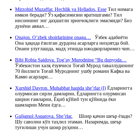
Mirzohid Muzaffar. Hechlik va Hellados. Esse
Тил нимага
имкон беради? Ўз қафасимизни яратишгами? Тил
инсоннинг энг даҳшатли эринчоқлиги эмасмиди? Биз
дунёни аввал…
Onajon. O’zbek shoirlarining onaga…
Ўзбек адабиёти
Она ҳақида ёзилган дурдона асарларга ниҳоятда бой.
Онани улуғлашда, мадҳ этишда ижодкорларимиз чин…
Bibi Robia Saidova. Tog‘ay Murodning “Bu dunyoda…
Ўзбекистон халқ ёзувчиси Тоғай Мурод таваллудининг
70 йиллиги Тоғай Муроднинг ушбу романи Кафка ва
Камю асарлари…
Xurshid Davron. Muhabbat haqida she’rlar (I)
Ёдларингга
олурмисан сирли дамларни, Ёдларингга олурмисан
ширин ғамларни, Ёқиб қўйиб тун қўйнида ёки
шамларни Мени ёдга…
Guljamol Asqarova. She’rlar.
Шоир қачон шеър ёзади?
Шу саволни кўп таҳлил этаман. Назаримда, шеър
туғилиши учун шоир руҳини…