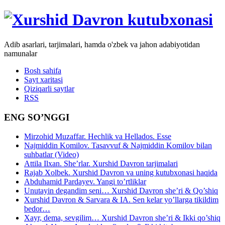
Adib asarlari, tarjimalari, hamda o'zbek va jahon adabiyotidan
namunalar
Bosh sahifa
Sayt xaritasi
Qiziqarli saytlar
RSS
ENG SO’NGGI
Mirzohid Muzaffar. Hechlik va Hellados. Esse
Najmiddin Komilov. Tasavvuf & Najmiddin Komilov bilan
suhbatlar (Video)
Attila Ilxan. She’rlar. Xurshid Davron tarjimalari
Rajab Xolbek. Xurshid Davron va uning kutubxonasi haqida
Abduhamid Pardayev. Yangi to’rtliklar
Unutayin degandim seni… Xurshid Davron she’ri & Qo’shiq
Xurshid Davron & Sarvara & IA. Sen kelar yo’llarga tikildim
bedor…
Xayr, dema, sevgilim… Xurshid Davron she’ri & Ikki qo’shiq