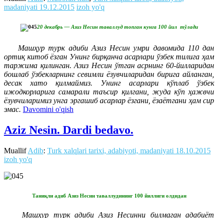
madaniyati
19.12.2015
izoh yo'q
20 декабрь — Азиз Несин таваллуд топган кунга 100 йил тўлади
Машҳур турк адиби Азиз Несин умри давомида 110 дан
ортиқ китоб ёзган Унинг бирқанча асарлари ўзбек тилига ҳам
таржима қилинган. Азиз Несин ўтган асрнинг 60-йилларидан
бошлаб ўзбекларнинг севимли ёзувчиларидан бирига айланган,
десак хато қилмаймиз. Унинг асарлари кўплаб ўзбек
ижодкорларига самарали таъсир қилгани, жуда кўп ҳажвчи
ёзувчиларимиз унга эргашиб асарлар ёзгани, ёзаётгани ҳам сир
эмас.
Davomini o'qish
Aziz Nesin. Dardi bedavo.
Muallif
Adib
:
Turk xalqlari tarixi, adabiyoti, madaniyati
18.10.2015
izoh yo'q
Таниқли адиб Азиз Несин таваллудининг 100 йиллиги олдидан
Машҳур турк адиби Азиз Несинни билмаган адабиёт