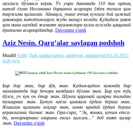
мухлиси бўлмаса керак. Ўз умри давомида 110 дан ортиқ
китоб ёзган Несиннинг бирқанча асарлари ўзбек тилига ҳам
таржима қилинган. Айниқса, унинг аччиқ кулгига бой ҳажвий
ҳикоялари китобхонларга жуда маъқул келади. Қуйидаги ҳикоя
ҳам мана шундай жамият муаммолари кулги асосида ҳаққоний
ёритиган асарлардандир.
Davomini o'qish
Aziz Nesin. Qarg’alar saylagan podshoh
Muallif
Adib
:
Turk xalqlari tarixi, adabiyoti, madaniyati
03.10.2015
izoh yo'q
Таниқли адиб Азиз Несин таваллудининг 100 йиллиги олдидан
Бир бор экан, бир йўқ экан. Қадим-қадим замонда бир
мамлакатда бир бечора камбағал бўлган экан. Бир кун тўқ
бўлса, уч кун оч ётар экан. Шунга қарамай шукрни тилидан
туширмас экан. Бутун хаёли ҳаммага ёрдам бериш экан.
Яхшилик қилишни хоҳлар экан, аммо қандай ёрдам бериш
кераклигини билмас экан. Ора-сира, “Эҳ, кошки, кучим етса-
да, ночорларнинг оғирини енгил қилсам…” деб ният қилар
экан.
Davomini o'qish