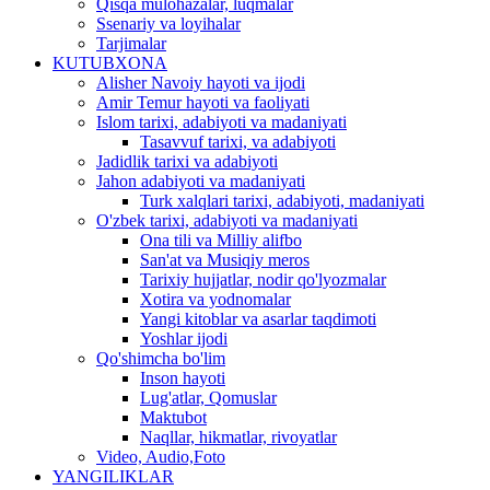
Qisqa mulohazalar, luqmalar
Ssenariy va loyihalar
Tarjimalar
KUTUBXONA
Alisher Navoiy hayoti va ijodi
Amir Temur hayoti va faoliyati
Islom tarixi, adabiyoti va madaniyati
Tasavvuf tarixi, va adabiyoti
Jadidlik tarixi va adabiyoti
Jahon adabiyoti va madaniyati
Turk xalqlari tarixi, adabiyoti, madaniyati
O'zbek tarixi, adabiyoti va madaniyati
Ona tili va Milliy alifbo
San'at va Musiqiy meros
Tarixiy hujjatlar, nodir qo'lyozmalar
Xotira va yodnomalar
Yangi kitoblar va asarlar taqdimoti
Yoshlar ijodi
Qo'shimcha bo'lim
Inson hayoti
Lug'atlar, Qomuslar
Maktubot
Naqllar, hikmatlar, rivoyatlar
Video, Audio,Foto
YANGILIKLAR