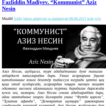
Fazliddin Madiyev. “Kommunist” Aziz
Nesin
Muallif
Adib
:
Jahon adabiyoti va madaniyati
08.08.2015
izoh yo'q
Азиз Несин, шубҳасиз, турк адабиётининг дунё таниган
забардаст вакилларидан бири. Унинг асарларини ўқиган
китобхоннинг юзига беихтёр табассум югуради ҳатто қаҳ
қаҳа отиб кулдирсада, асарлардан чиққан мазмун моҳият
одамнинг инсонга айланишига туртки берадиган даражада
кучга эга, залворли. Азиз Несин севган адибларибдан бири,
айни мактабнинг охирги йилларида унинг “Футбо қироли”,
“Ҳуштак афанди”, “Демократия шунқори” ҳикояларини
синфхонада қиқирлаб кулавериб, бир ўқиган жойимизни бир