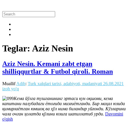
Teglar: Aziz Nesin
Aziz Nesin. Kemani zabt etgan
shilliqqurtlar & Futbol qiroli. Roman
Muallif
Adib
:
Turk xalqlari tarixi, adabiyoti, madaniyati
26.08.2021
izoh yo'q
Кема йўлга тушганининг эртаси кун оқшоми, кема
капитани палубадаги ётоғида мизғиётганди. Бир маҳал юзида
қимирлаётган юмшоқ ва ҳўл нима биландир уйғонди. Кўзларини
чала очган ҳолатда қўлини юзига шапиллатиб урди.
Davomini
o'qish