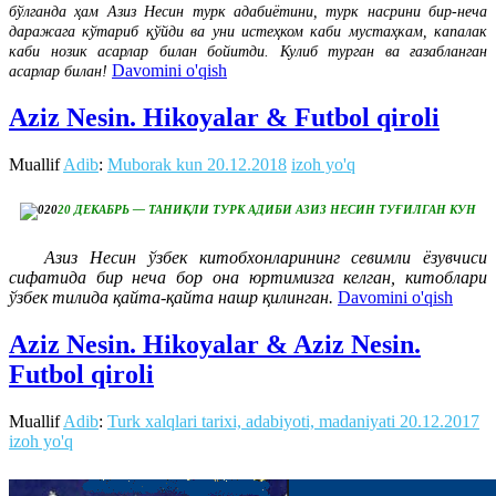
бўлганда ҳам Азиз Несин турк адабиётини, турк насрини бир-неча
даражага кўтариб қўйди ва уни истеҳком каби мустаҳкам, капалак
каби нозик асарлар билан бойитди. Кулиб турган ва ғазабланган
Davomini o'qish
асарлар билан!
Aziz Nesin. Hikoyalar & Futbol qiroli
Muallif
Adib
:
Muborak kun
20.12.2018
izoh yo'q
20 ДЕКАБРЬ — ТАНИҚЛИ ТУРК АДИБИ АЗИЗ НЕСИН ТУҒИЛГАН КУН
Азиз Несин ўзбек китобхонларининг севимли ёзувчиси
сифатида бир неча бор она юртимизга келган, китоблари
ўзбек тилида қайта-қайта нашр қилинган.
Davomini o'qish
Aziz Nesin. Hikoyalar & Aziz Nesin.
Futbol qiroli
Muallif
Adib
:
Turk xalqlari tarixi, adabiyoti, madaniyati
20.12.2017
izoh yo'q