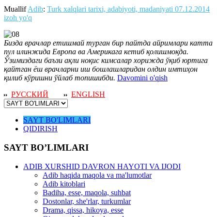
Muallif
Adib
:
Turk xalqlari tarixi, adabiyoti, madaniyati
07.12.2014
izoh yo'q
Бизда врачлар етишмай турган бир пайтда айримлари катта
пул илинжида Европа ва Америкага кетиб қолишмоқда.
Ўзимиздаги баъзи ақли ноқис кимсалар хорижда ўқиб юртига
қайтган ёш врачларни иш бошлашларидан олдин имтиҳон
қилиб кўришни ўйлаб топишибди.
Davomini o'qish
РУССКИЙ
ENGLISH
SAYT BO'LIMLARI
QIDIRISH
SAYT BO’LIMLARI
ADIB XURSHID DAVRON HAYOTI VA IJODI
Adib haqida maqola va ma'lumotlar
Adib kitoblari
Badiha, esse, maqola, suhbat
Dostonlar, she'rlar, turkumlar
Drama, qissa, hikoya, esse