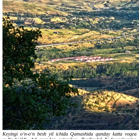
Keyingi o‘n-o‘n besh yil ichida Qamashida qanday katta voqea