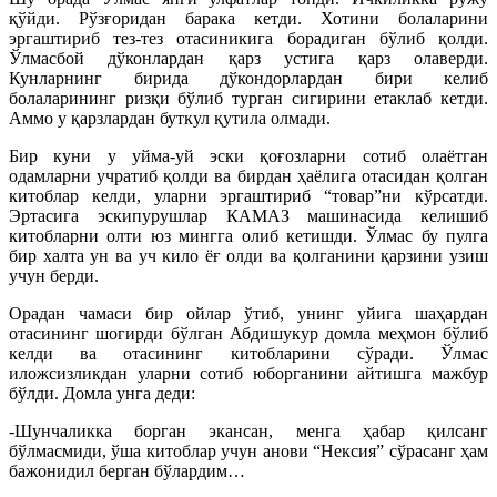
қўйди. Рўзғоридан барака кетди. Хотини болаларини
эргаштириб тез-тез отасиникига борадиган бўлиб қолди.
Ўлмасбой дўконлардан қарз устига қарз олаверди.
Кунларнинг бирида дўкондорлардан бири келиб
болаларининг ризқи бўлиб турган сигирини етаклаб кетди.
Аммо у қарзлардан буткул қутила олмади.
Бир куни у уйма-уй эски қоғозларни сотиб олаётган
одамларни учратиб қолди ва бирдан ҳаёлига отасидан қолган
китоблар келди, уларни эргаштириб “товар”ни кўрсатди.
Эртасига эскипурушлар КАМАЗ машинасида келишиб
китобларни олти юз мингга олиб кетишди. Ўлмас бу пулга
бир халта ун ва уч кило ёғ олди ва қолганини қарзини узиш
учун берди.
Орадан чамаси бир ойлар ўтиб, унинг уйига шаҳардан
отасининг шогирди бўлган Абдишукур домла меҳмон бўлиб
келди ва отасининг китобларини сўради. Ўлмас
иложсизликдан уларни сотиб юборганини айтишга мажбур
бўлди. Домла унга деди:
-Шунчаликка борган экансан, менга ҳабар қилсанг
бўлмасмиди, ўша китоблар учун анови “Нексия” сўрасанг ҳам
бажонидил берган бўлардим…