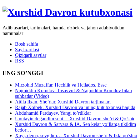
Adib asarlari, tarjimalari, hamda o'zbek va jahon adabiyotidan
namunalar
Bosh sahifa
Sayt xaritasi
Qiziqarli saytlar
RSS
ENG SO’NGGI
Mirzohid Muzaffar. Hechlik va Hellados. Esse
Najmiddin Komilov. Tasavvuf & Najmiddin Komilov bilan
suhbatlar (Video)
Attila Ilxan. She’rlar. Xurshid Davron tarjimalari
Rajab Xolbek. Xurshid Davron va uning kutubxonasi haqida
Abduhamid Pardayev. Yangi to’rtliklar
Unutayin degandim seni… Xurshid Davron she’ri & Qo’shiq
Xurshid Davron & Sarvara & IA. Sen kelar yo’llarga tikildim
bedor…
Xayr, dema, sevgilim… Xurshid Davron she’ri & Ikki qo’shiq