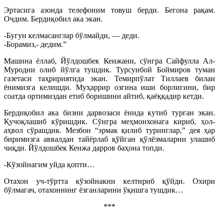
Эртасига азонда телефоним товуш берди. Бегона рақам.
Очдим. Бердиқобил ака экан.
-Бугун келмасанглар бўлмайди, — деди.
-Борамиз,- дедим.”
Машина ёллаб, Йўлдошбек Кенжани, сўнгра Сайфулла Ал-
Муродни олиб йўлга тушдик. Турсунбой Боймиров туман
газетаси таҳририятида экан. Темирпўлат Тиллаев билан
ёнимизга келишди. Муҳаррир озгина иши борлигини, бир
соатда ортимиздан етиб боришини айтиб, қаёққадир кетди.
Бердиқобил ака бизни дарвозаси ёнида кутиб турган экан.
Қучоқлашиб кўришдик. Сўнгра меҳмонхонага кириб, ҳол-
аҳвол сўрашдик. Мезбон “эрмак қилиб туринглар,” дея ҳар
биримизга аввалдан тайёрлаб қўйган қўлёзмаларни улашиб
чиқди. Йўлдошбек Кенжа дарров баҳона топди.
-Кўзойнагим уйда қопти…
Отахон уч-тўртта кўзойнакни келтириб қўйди. Охири
бўлмагач, отахоннинг ёзганларини ўқишга тушдик…
***