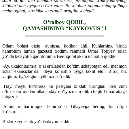
sodir bo‘ldi, deb mendan so‘rashsa, Berdiqobil Xudoyqulovning
kitoblari deb aytgan bo‘lar edim. Bu kitoblar odamlarning qalbiga
mehr, oqibat, yaxshilik va ezgulik urug‘ini sochadi…
O‘rolboy QOBIL,
QAMASHINING “KAYKOVUS” I
Odam bolasi qiziq, ayniqsa, ijodkor ahli. Kunlarning birida
hamrohim tuman gazetasi xodimi rahmatli Umar Tojiyev bilan
yo‘lda ketayotib qadrdonimiz Berdiqobil akani uchratib qoldik.
-Ay, ukajonlarim-a, o‘zi ertalabdan ko‘zim uchayotgan edi, mehmon
sizlar ekansizlar-da,- deya ko‘rishib uyiga taklif etdi. Biroq biz
vaqtimiz tig‘izligini aytib uzr so‘radik.
-Hay, mayli, bo‘lmasa bir pastgina to‘xtab turinglar,- deb zum
o‘tmasdan uyidan allaqanday qo‘lyozmani olib chiqib Umar akaga
tutqazdi:
-Shuni muharriringiz Temirpo‘lat Tillayevga bering, bir o‘qib
ko‘rsin…
Bizlar xayrlashib yo‘lda davom etdik.