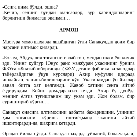
-Сенга нима бўлди, ошна?
-Кечир, сенинг бундай мансабдор, зўр қариндошларинг
борлигини билмаган эканман…
АРМОН
Мастура момо шаҳарда яшайдиган ўғли Санақулдан доим бир
нарсани илтимос қиларди.
-Болам, Абдуҳалил тоғангни излаб топ, мендан икки ёш кичик
эди. Уйинг куйгур Юнус раис мажбуран укасининг ўрнига
ФЗУга жўнатиб юборганди. ( ФЗУ дегани фабрика ва заводлар
тайёрлайдиган ўқув курслари) Ахир нуфузли идорада
ишлайсан, таниш-билишларинг кўп. Укагинамдан ўн йиллар
аввал битта хат келганди. Жавоб хатини сенга айтиб
ёздирувдим. Кейин дом-дараксиз кетди. Ахир бу дунёда
менинг ёлғиз туғишганим шу укам эди. Жон болам, бир
суриштириб кўргин…
Санақул онасига илтимосини албатта бажаришини, ўзининг
ҳам тоғасини кўришга иштиёқманд эканини айтиб
ишонтирарди-да, шаҳрига кетарди.
Орадан йиллар ўтди. Санақул шаҳарда уйланиб, бола-чақали,