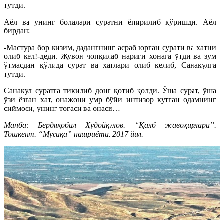
тутди.
Аёл ва унинг болалари суратни ёпирилиб кўришди. Аёл
бирдан:
-Мастура бор қизим, дадангнинг асраб юрган сурати ва хатни
олиб кел!-деди. Жувон чопқилаб нариги хонага ўтди ва зум
ўтмасдан қўлида сурат ва хатлари олиб келиб, Санакулга
тутди.
Санакул суратга тикилиб донг қотиб қолди. Ўша сурат, ўша
ўзи ёзган хат, онажони умр бўйи интизор кутган одамнинг
сиймоси, унинг тоғаси ва онаси…
Манба: Бердиқобил Худойқулов. “Қалб жавоҳирлари”.
Тошкент. “Мусиқа” нашриёти. 2017 йил.