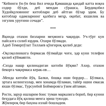
“Кейинги ўн-ўн беш йил ичида Қамашида қандай катта воқеа
содир бўлди, деб мендан сўрашса, Бердиқобил
Худойқуловнинг китоблари деб айтган бўлар эдим. Бу
китоблар одамларнинг қалбига меҳр, оқибат, яхшилик ва
эзгулик уруғини сочади”.
***
Яқинда отахон бизларни меҳмонга чақирди. Уч-тўрт кун
пайсалга солиб юрдик. Охири бўлмади.
Адиб Темирпўлат Тиллаев қўнғироқ қилиб деди:
-Оқсоқолникига бормасак бўлмайди чоғи, ҳар куни телефон
қилиб кўймаяпти.
-Сизда нашр қилинадиган китоби йўқми? Ахир, отахон
бекорга чақирмаса керак-ов…
-Менда китоби йўқ. Балки, бошқа иши бордир… Бўлмаса,
эртага келингизлар, мен хонамда бўламан, тайёр ошни емасак
яхши бўлмас, Турсунбой Боймировга ўзим айтаман.
Рости, зарур ишларим боис туман марказига бориб, бир кунни
беҳудага йўқ қилиш менга эриш туюлди.
Жўялироқ бир баҳона излай бошладим.