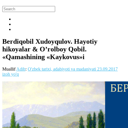
Berdiqobil Xudoyqulov. Hayotiy
hikoyalar & O’rolboy Qobil.
«Qamashining «Kaykovus»i
Muallif
Adib
:
O'zbek tarixi, adabiyoti va madaniyati
23.09.2017
izoh yo'q