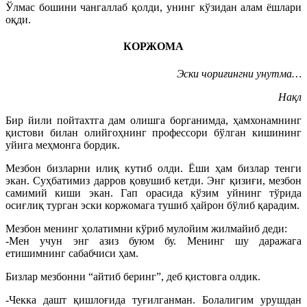
Ўлмас бошини чангаллаб қолди, унинг кўзидан алам ёшлари
оқди.
КОРЖОМА
Эски чориғингни унутма…
Нақл
Бир йили пойтахтга дам олишга борганимда, ҳамхонамнинг
қистови билан олийгоҳнинг профессори бўлган кишининг
уйига меҳмонга бордик.
Мезбон бизларни илиқ кутиб олди. Ёши ҳам бизлар тенги
экан. Суҳбатимиз дарров қовушиб кетди. Энг қизиғи, мезбон
самимий киши экан. Гап орасида кўзим уйнинг тўрида
осиғлиқ турган эски коржомага тушиб ҳайрон бўлиб қарадим.
Мезбон менинг ҳолатимни кўриб мулойим жилмайиб деди:
-Мен учун энг азиз буюм бу. Менинг шу даражага
етишимнинг сабабчиси ҳам.
Бизлар мезбонни “айтиб беринг”, деб қистовга олдик.
-Чекка дашт қишлоғида туғилганман. Болалигим урушдан