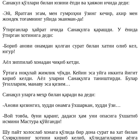
Санакул қўллари билан юзини ёпди ва ҳаяжон ичида деди:
-Эй, Яратган эгам, мен гумроҳни ўзинг кечир, ахир мен
жондек тоғамнинг уйида эканман-да!
Ўтирганлар ҳайрат ичида Санақулга қарашди. У ёнида
ўтирган хотинига деди:
-Бориб анови онамдан қолган сурат билан хатни олиб кел,
югур!
Аёл зиппилаб хонадан чиқиб кетди.
Ўртага ноқулай жимлик чўкди. Кейин эса уйга иккита йигит
кириб келди. Аёл уларни Санақулга таништирди. Булар
ўғилларим, манаву эса қизим…
Санақул уларга меҳр билан қаради ва деди:
-Анови қизингиз, худди онамга ўхшаркан, худди ўзи…
-Вой товба, буни қаранг, дадаси ҳам уни опасига ўхшатиб
исмини Мастура қўйганди!
Шу пайт холослаб хонага қўлида бир дона сурат ва хат билан
Суярқулнинг хотини кириб келиб, қўлидагиларни аёлга