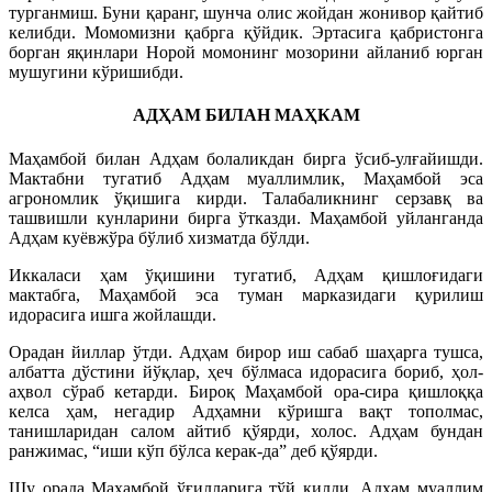
турганмиш. Буни қаранг, шунча олис жойдан жонивор қайтиб
келибди. Момомизни қабрга қўйдик. Эртасига қабристонга
борган яқинлари Норой момонинг мозорини айланиб юрган
мушугини кўришибди.
АДҲАМ БИЛАН МАҲКАМ
Маҳамбой билан Адҳам болаликдан бирга ўсиб-улғайишди.
Мактабни тугатиб Адҳам муаллимлик, Маҳамбой эса
агрономлик ўқишига кирди. Талабаликнинг серзавқ ва
ташвишли кунларини бирга ўтказди. Маҳамбой уйланганда
Адҳам куёвжўра бўлиб хизматда бўлди.
Иккаласи ҳам ўқишини тугатиб, Адҳам қишлоғидаги
мактабга, Маҳамбой эса туман марказидаги қурилиш
идорасига ишга жойлашди.
Орадан йиллар ўтди. Адҳам бирор иш сабаб шаҳарга тушса,
албатта дўстини йўқлар, ҳеч бўлмаса идорасига бориб, ҳол-
аҳвол сўраб кетарди. Бироқ Маҳамбой ора-сира қишлоққа
келса ҳам, негадир Адҳамни кўришга вақт тополмас,
танишларидан салом айтиб қўярди, холос. Адҳам бундан
ранжимас, “иши кўп бўлса керак-да” деб қўярди.
Шу орада Маҳамбой ўғилларига тўй қилди. Адҳам муаллим