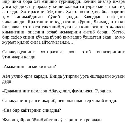
Бир икки бора хат ёзишиб туришарди. Кейин бизлар ижара
уйга кўчдик, шу орада у киши халокатга ўчраб мияси қаттиқ
лат еди. Хотирасини йўқотди. Ҳатто мени ҳам, болаларини
ҳам танимайдиган бўлиб қолди. Заводдан нафақага
чиқаришди. Яратганнинг қудратини кўринг, ўлимидан икки
йил аввал хотираси тикланиб, туғилган қишлоғини, ота-онаси
кимлигини, опасини эслаб исмларини айтиб берди. Ҳатто,
бир сафар сизни кўчада кўриб кимгадир ўхшатган экан,, аммо
журъат қилиб сизга айтолмаганди…
Санакулқулнинг хотирасига лоп этиб онаизорининг
ўтинчлари келди.
-Амакининг исми ким эди?
Аёл уялиб ерга қаради. Ёнида ўтирган ўрта ёшлардаги жувон
деди:
-Дадамизнинг исмлари Абдуҳалил, фамилияси Турдиев.
Санақулнинг ранги оқариб, пешонасидан тер чиқиб кетди.
-Яна бир қайтаринг, сингдим?
Жувон ҳайрон бўлиб айтган сўзларини такрорлади.