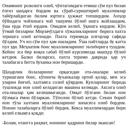
Онамнинг розилиги олиб, чўнтагимдаги етмиш сўм пул билан
ёлғиз шаҳарга бордим ва сўраб-суриштириб муаллимлар
тайёрлайдиган билим юртига ҳужжат топширдим. Анҳор
бўйидаги чойхонага чой ташувчи бўлиб ишга жойлашдим,
ўша ерда ётиб юрдим. Омадим келиб, ўқишга кирдим. Кўп
ўтмай бизларни Мирзачўлдаги хўжаликларнинг бирига пахта
теришга олиб кетишди. Пахта теримида илғорлар сафида
бўлдим. Уч юз сўм пул ҳам ишладим. Ўша пайтларда бу катта
пул эди. Меҳнатим боис муаллимларнинг эътиборига тушдим.
Кейин эса бир воқеа сабаб бўлиб курсимизда машҳур бўлиб
кетдим. Балки биларсиз, пахта терими даврида ҳар уч
талабагага битта буханка нон беришарди.
Шаҳарлик болаларнинг орқасидан ота-оналари келиб
туришгани боис, кўпинча буханкалар ортиб қолар, мен эса
уларни йиғиб, халтамга солиб қўярдим. Кунларнинг бирида
тушликда нон олиб келадиган машина келмади. Аксига олиб
ота-оналар ҳам келишмаганди. Овқат бўлгани билан нон
бўлмаса ёмон бўларкан. Тўполон бўлиб кетди. Секин бориб
нон тўла халтани муаллимларнинг хонасига олиб бордим.
Нонни талабаларга бўлиб бердик. Кекса муаллимлардан бири
келиб елкамга қоқди:
-Болам, отангга раҳмат, ноннинг қадрини билар экансан!