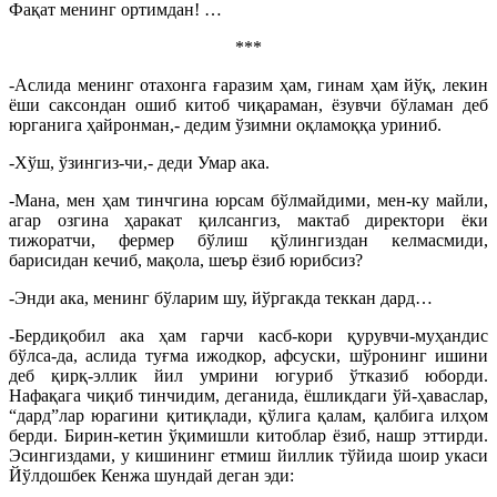
Фақат менинг ортимдан! …
***
-Аслида менинг отахонга ғаразим ҳам, гинам ҳам йўқ, лекин
ёши саксондан ошиб китоб чиқараман, ёзувчи бўламан деб
юрганига ҳайронман,- дедим ўзимни оқламоққа уриниб.
-Хўш, ўзингиз-чи,- деди Умар ака.
-Мана, мен ҳам тинчгина юрсам бўлмайдими, мен-ку майли,
агар озгина ҳаракат қилсангиз, мактаб директори ёки
тижоратчи, фермер бўлиш қўлингиздан келмасмиди,
барисидан кечиб, мақола, шеър ёзиб юрибсиз?
-Энди ака, менинг бўларим шу, йўргакда теккан дард…
-Бердиқобил ака ҳам гарчи касб-кори қурувчи-муҳандис
бўлса-да, аслида туғма ижодкор, афсуски, шўронинг ишини
деб қирқ-эллик йил умрини югуриб ўтказиб юборди.
Нафақага чиқиб тинчидим, деганида, ёшликдаги ўй-ҳаваслар,
“дард”лар юрагини қитиқлади, қўлига қалам, қалбига илҳом
берди. Бирин-кетин ўқимишли китоблар ёзиб, нашр эттирди.
Эсингиздами, у кишининг етмиш йиллик тўйида шоир укаси
Йўлдошбек Кенжа шундай деган эди: