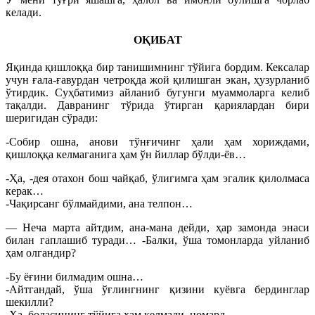
келади.
ОҚИБАТ
Яқинда қишлоққа бир танишимнинг тўйига бордим. Кексалар
учун ғала-ғавурдан четроқда жой қилишган экан, ҳузурланиб
ўтирдик. Суҳбатимиз айланиб бугунги муаммоларга келиб
тақалди. Давранинг тўрида ўтирган қариялардан бири
шеригидан сўради:
-Собир ошна, анови тўнғичинг ҳали ҳам хориждами,
қишлоққа келмаганига ҳам ўн йиллар бўлди-ёв…
-Ҳа, -дея отахон бош чайқаб, ўлигимга ҳам эгалик қилолмаса
керак…
-Чақирсанг бўлмайдими, ана телпон…
— Неча марта айтдим, ана-мана дейди, ҳар замонда энаси
билан гаплашиб туради… -Балки, ўша томонларда уйланиб
ҳам олгандир?
-Бу ёғини билмадим ошна…
-Айтгандай, ўша ўғлингнинг қизини куёвга бердинглар
шекилли?
-Ҳа, боласининг тўйига ҳам келмади, номард…