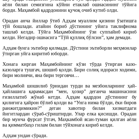
аёли билан семизгина кўйни етаклаб ошнасининг тўйига
борди. Маҳамбой қадрдонини қучоқ очиб кутиб олди.
Орадан анча йиллар ўтиб Адҳам муаллим қизини ўзатишга
тўй бошлади. атайин бориб дўстининг уйига таклифнома
ташлаб келди. Тўйга Маҳамбойнинг ўзи суппайиб кириб
келди. Негадир ошнасига “Тўй қуллиқ бўлсин”, ҳам демади.
Адҳам бунга эътибор қилмади. Дўстини эътиборли меҳмонлар
ўтирган уйга киритиб юборди.
Хонага кирган Маҳамбойнинг кўзи тўрда ўтирган казо-
казоларга тушгач, шошиб қолди. Бири солиқ идораси ходими,
бири молиячи, яна бири терговчи…
Маҳамбой шошилиб ўрнидан турди ва мезбонларнинг ҳай-
ҳайлашига қарамасдан “мен, ҳозир” деганча машинасини
ғизиллатиб жўнаб кетди. Адҳам қадрдон дўстининг бу
қилиғига ҳайрон бўлиб қолди ва “Унга нима бўлди, ёки биров
ранжитдимикин?” деган хавотир билан хизматдаги
йигитлардан сўраб-сўриштирди. Улар елка қисишди. Орадан
бир мунча фурсат ўтгач, Маҳкамбой ясан-туман қилган аёли
ва қимматбаҳо гилам билан тўйхонага кириб келди.
Адҳам ундан сўради.