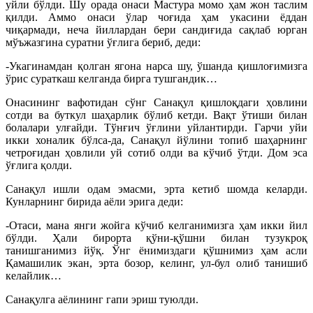
уйли бўлди. Шу орада онаси Мастура момо ҳам жон таслим
қилди. Аммо онаси ўлар чоғида ҳам укасини ёддан
чиқармади, неча йиллардан бери сандиғида сақлаб юрган
мўъжазгина суратни ўғлига бериб, деди:
-Укагинамдан қолган ягона нарса шу, ўшанда қишлоғимизга
ўрис сураткаш келганда бирга тушгандик…
Онасининг вафотидан сўнг Санақул қишлоқдаги ҳовлини
сотди ва буткул шаҳарлик бўлиб кетди. Вақт ўтиши билан
болалари улғайди. Тўнғич ўғлини уйлантирди. Гарчи уйи
икки хоналик бўлса-да, Санақул йўлини топиб шаҳарнинг
четроғидан ҳовлили уй сотиб олди ва кўчиб ўтди. Дом эса
ўғлига қолди.
Санақул ишли одам эмасми, эрта кетиб шомда келарди.
Кунларнинг бирида аёли эрига деди:
-Отаси, мана янги жойга кўчиб келганимизга ҳам икки йил
бўлди. Ҳали бирорта қўни-қўшни билан тузукроқ
танишганимиз йўқ. Ўнг ёнимиздаги қўшнимиз ҳам асли
Қамашилик экан, эрта бозор, келинг, ул-бул олиб танишиб
келайлик…
Санақулга аёлининг гапи эриш туюлди.