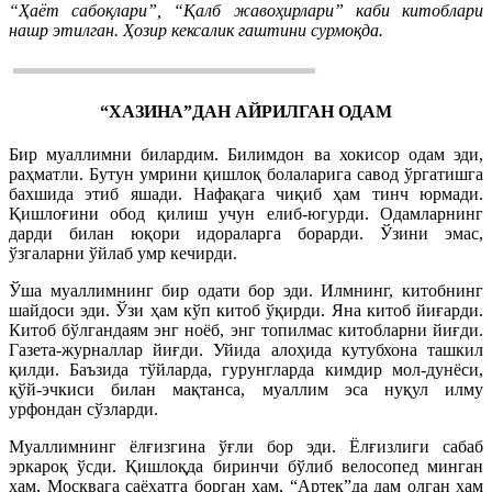
“Ҳаёт сабоқлари”, “Қалб жавоҳирлари” каби китоблари
нашр этилган. Ҳозир кексалик гаштини сурмоқда.
“ХАЗИНА”ДАН АЙРИЛГАН ОДАМ
Бир муаллимни билардим. Билимдон ва хокисор одам эди,
раҳматли. Бутун умрини қишлоқ болаларига савод ўргатишга
бахшида этиб яшади. Нафақага чиқиб ҳам тинч юрмади.
Қишлоғини обод қилиш учун елиб-югурди. Одамларнинг
дарди билан юқори идораларга борарди. Ўзини эмас,
ўзгаларни ўйлаб умр кечирди.
Ўша муаллимнинг бир одати бор эди. Илмнинг, китобнинг
шайдоси эди. Ўзи ҳам кўп китоб ўқирди. Яна китоб йиғарди.
Китоб бўлгандаям энг ноёб, энг топилмас китобларни йиғди.
Газета-журналлар йиғди. Уйида алоҳида кутубхона ташкил
қилди. Баъзида тўйларда, гурунгларда кимдир мол-дунёси,
қўй-эчкиси билан мақтанса, муаллим эса нуқул илму
урфондан сўзларди.
Муаллимнинг ёлғизгина ўғли бор эди. Ёлғизлиги сабаб
эркароқ ўсди. Қишлоқда биринчи бўлиб велосопед минган
ҳам, Москвага саёҳатга борган ҳам, “Артек”да дам олган ҳам