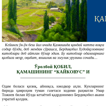
Кейинги ўн-ўн беш йил ичида Қамашида қандай катта воқеа
содир бўлди, деб мендан сўрашса, Бердиқобил Худойқуловнинг
китоблари деб айтган бўлар эдим. Бу китоблар одамларнинг
қалбига меҳр, оқибат, яхшилик ва эзгулик уруғини сочади…
Ўролбой ҚОБИЛ,
ҚАМАШИНИНГ “КАЙКОВУС” И
Одам боласи қизиқ, айниқса, ижодкор аҳли. Кунларнинг
бирида ҳамроҳим туман газетаси ходими раҳматли Умар
Тожиев билан йўлда кетаётиб қадрдонимиз Бердиқобил акани
учратиб қолдик.