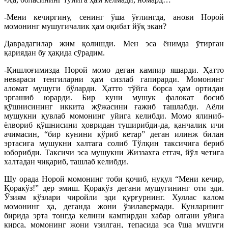
-Мени кечиргину, сенинг ўша ўғлингда, анови Норой
момонинг мушугичалик ҳам оқибат йўқ экан?
Даврадагилар жим қолишди. Мен эса ёнимда ўтирган
қариядан бу ҳақида сўрадим.
-Қишлоғимизда Норой момо деган кампир яшарди. Ҳатто
невараси тенгиларни ҳам сизлаб гапирарди. Момонинг
аломат мушуги бўларди. Ҳатто тўйга борса ҳам ортидан
эргашиб юрарди. Бир куни мушук фалокат босиб
қўшнисининг иккита жўжасини ғажиб ташлабди. Аёли
мушукни қувлаб момонинг уйига келибди. Момо ялиниб-
ёлвориб қўшнисини ҳовридан туширибди-да, қанчалик ичи
ачимасин, “бир кунини кўриб кетар” деган илинж билан
эртасига мушукни халтага солиб Тўлқин таксичига бериб
юборибди. Таксичи эса мушукни Жиззахга етгач, йўл четига
халтадан чиқариб, ташлаб келибди.
Шу орада Норой момонинг тоби қочиб, нуқул “Мени кечир,
Қоракўз!” дер эмиш. Қоракўз дегани мушугининг оти эди.
Ўзиям кўзлари чиройли эди қурғурнинг. Хуллас калом
момонинг ҳа, деганда жони ўзилавермади. Кунларнинг
бирида эрта тонгда келини кампирдан хабар олгани уйига
кирса, момонинг жони узилган, тепасида эса ўша мушуги