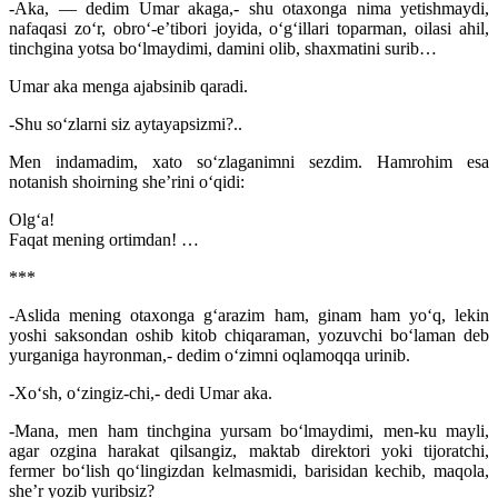
-Aka, — dedim Umar akaga,- shu otaxonga nima yetishmaydi,
nafaqasi zo‘r, obro‘-e’tibori joyida, o‘g‘illari toparman, oilasi ahil,
tinchgina yotsa bo‘lmaydimi, damini olib, shaxmatini surib…
Umar aka menga ajabsinib qaradi.
-Shu so‘zlarni siz aytayapsizmi?..
Men indamadim, xato so‘zlaganimni sezdim. Hamrohim esa
notanish shoirning she’rini o‘qidi:
Olg‘a!
Faqat mening ortimdan! …
***
-Aslida mening otaxonga g‘arazim ham, ginam ham yo‘q, lekin
yoshi saksondan oshib kitob chiqaraman, yozuvchi bo‘laman deb
yurganiga hayronman,- dedim o‘zimni oqlamoqqa urinib.
-Xo‘sh, o‘zingiz-chi,- dedi Umar aka.
-Mana, men ham tinchgina yursam bo‘lmaydimi, men-ku mayli,
agar ozgina harakat qilsangiz, maktab direktori yoki tijoratchi,
fermer bo‘lish qo‘lingizdan kelmasmidi, barisidan kechib, maqola,
she’r yozib yuribsiz?