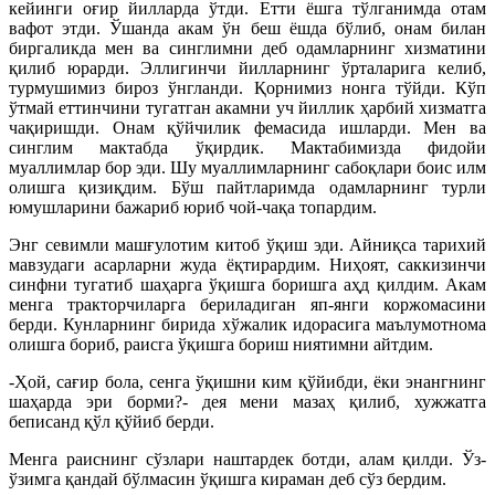
кейинги оғир йилларда ўтди. Етти ёшга тўлганимда отам
вафот этди. Ўшанда акам ўн беш ёшда бўлиб, онам билан
биргаликда мен ва синглимни деб одамларнинг хизматини
қилиб юрарди. Эллигинчи йилларнинг ўрталарига келиб,
турмушимиз бироз ўнгланди. Қорнимиз нонга тўйди. Кўп
ўтмай еттинчини тугатган акамни уч йиллик ҳарбий хизматга
чақиришди. Онам қўйчилик фемасида ишларди. Мен ва
синглим мактабда ўқирдик. Мактабимизда фидойи
муаллимлар бор эди. Шу муаллимларнинг сабоқлари боис илм
олишга қизиқдим. Бўш пайтларимда одамларнинг турли
юмушларини бажариб юриб чой-чақа топардим.
Энг севимли машғулотим китоб ўқиш эди. Айниқса тарихий
мавзудаги асарларни жуда ёқтирардим. Ниҳоят, саккизинчи
синфни тугатиб шаҳарга ўқишга боришга аҳд қилдим. Акам
менга тракторчиларга бериладиган яп-янги коржомасини
берди. Кунларнинг бирида хўжалик идорасига маълумотнома
олишга бориб, раисга ўқишга бориш ниятимни айтдим.
-Ҳой, сағир бола, сенга ўқишни ким қўйибди, ёки энангнинг
шаҳарда эри борми?- дея мени мазаҳ қилиб, хужжатга
беписанд қўл қўйиб берди.
Менга раиснинг сўзлари наштардек ботди, алам қилди. Ўз-
ўзимга қандай бўлмасин ўқишга кираман деб сўз бердим.