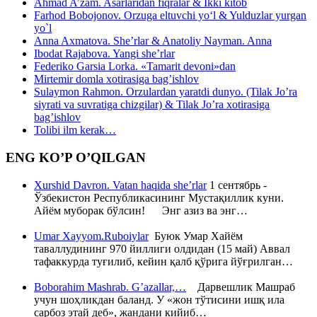
Ahmad A’zam. Asarlaridan fiqralar & Ikki kitob
Farhod Bobojonov. Orzuga eltuvchi yo‘l & Yulduzlar yurgan
yo`l
Anna Axmatova. She’rlar & Anatoliy Nayman. Anna
Ibodat Rajabova. Yangi she’rlar
Federiko Garsia Lorka. «Tamarit devoni»dan
Mirtemir domla xotirasiga bag’ishlov
Sulaymon Rahmon. Orzulardan yaratdi dunyo. (Tilak Jo’ra
siyrati va suvratiga chizgilar) & Tilak Jo’ra xotirasiga
bag’ishlov
Tolibi ilm kerak…
ENG KO’P O’QILGAN
Xurshid Davron. Vatan haqida she’rlar
1 сентябрь -
Ўзбекистон Республикасининг Мустақиллик куни.
Айём муборак бўлсин! Энг азиз ва энг…
Umar Xayyom.Ruboiylar
Буюк Умар Хайём
таваллудининг 970 йиллиги олдидан (15 май) Аввал
тафаккурда туғилиб, кейин қалб қўрига йўғрилган…
Boborahim Mashrab. G’azallar,…
Дарвешлик Машраб
учун шоҳликдан баланд. У «жон тўтисини ишқ ила
сарбоз этай деб», жандани кийиб…