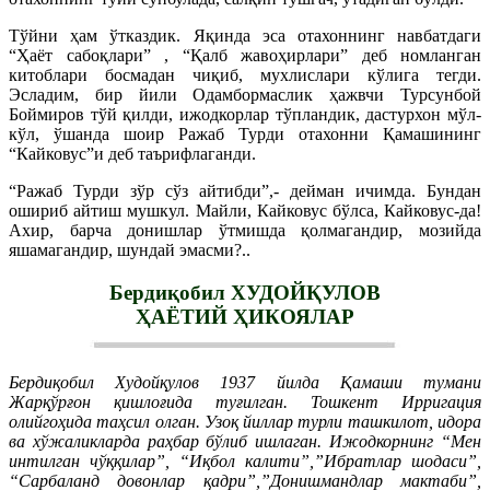
Тўйни ҳам ўтказдик. Яқинда эса отахоннинг навбатдаги
“Ҳаёт сабоқлари” , “Қалб жавоҳирлари” деб номланган
китоблари босмадан чиқиб, мухлислари кўлига тегди.
Эсладим, бир йили Одамбормаслик ҳажвчи Турсунбой
Боймиров тўй қилди, ижодкорлар тўпландик, дастурхон мўл-
кўл, ўшанда шоир Ражаб Турди отахонни Қамашининг
“Кайковус”и деб таърифлаганди.
“Ражаб Турди зўр сўз айтибди”,- дейман ичимда. Бундан
ошириб айтиш мушкул. Майли, Кайковус бўлса, Кайковус-да!
Ахир, барча донишлар ўтмишда қолмагандир, мозийда
яшамагандир, шундай эмасми?..
Бердиқобил ХУДОЙҚУЛОВ
ҲАЁТИЙ ҲИКОЯЛАР
Бердиқобил Худойқулов 1937 йилда Қамаши тумани
Жарқўрғон қишлоғида туғилган. Тошкент Ирригация
олийгоҳида таҳсил олган. Узоқ йиллар турли ташкилот, идора
ва хўжаликларда раҳбар бўлиб ишлаган. Ижодкорнинг “Мен
интилган чўққилар”, “Иқбол калити”,”Ибратлар шодаси”,
“Сарбаланд довонлар қадри”,”Донишмандлар мактаби”,