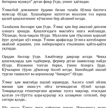
битириш мушкул” деган фикр ўтди, унинг ҳаёлидан.
Ўлмасбой домланинг ёрдами билан талаба бўлиш бахтига
муяссар бўлди. Хушхабарни эштитган муаллим ғоз юриш
қилиб қишлоғининг кўчасини бир айланиб келди.
Талабалик йиллари ҳам ўтди. Ўлмас ҳам бир амаллаб диплом
олишга эришди. Қишлоғидаги мактабга ишга жойлашди.
Ўйланди, бола-чақали бўлди. Муаллим ҳам тўқсонни қоралаб
ёруғ дунёдан кўз юмди. Ўлими арафасида ўғлига китобларни
авайлаб асрашни, уни набираларига етказишни қайта-қайта
уқтирди.
Орадан йиллар ўтди. Ажабтовур даврлар келди. Чекка
қишлоқларда ҳам тадбиркор, фермер деган шаввозлар пайдо
бўлди. Иложини топган борки, ўзини бозорга ўрди.
Кўчаларни тўрли дўконлар босиб кетди. Бинойидай ишлаб
турган ташкилот ва корхоналар “банкрот” бўлди.
Ўлмас ҳам мактабда ишлаб юраверди. Аксига олиб ойлик
маоши ҳам икки-уч ойга кечикадиган бўлиб қолди.
Томарқасида етиштиргани арзимас пулга чақилар, отасидан
қолган уч-тўрттта қора-қуралар эса аллақачон сотилиб, бир
сигири қолди..
Шу орада Ўлмас янги улфатлар топди. Ичкиликка ружу