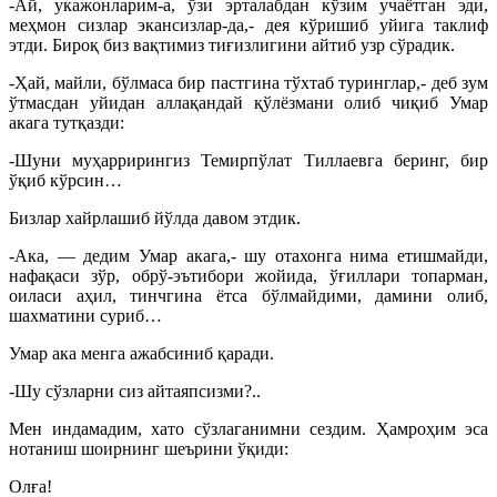
-Ай, укажонларим-а, ўзи эрталабдан кўзим учаётган эди,
меҳмон сизлар экансизлар-да,- дея кўришиб уйига таклиф
этди. Бироқ биз вақтимиз тиғизлигини айтиб узр сўрадик.
-Ҳай, майли, бўлмаса бир пастгина тўхтаб туринглар,- деб зум
ўтмасдан уйидан аллақандай қўлёзмани олиб чиқиб Умар
акага тутқазди:
-Шуни муҳаррирингиз Темирпўлат Тиллаевга беринг, бир
ўқиб кўрсин…
Бизлар хайрлашиб йўлда давом этдик.
-Ака, — дедим Умар акага,- шу отахонга нима етишмайди,
нафақаси зўр, обрў-эътибори жойида, ўғиллари топарман,
оиласи аҳил, тинчгина ётса бўлмайдими, дамини олиб,
шахматини суриб…
Умар ака менга ажабсиниб қаради.
-Шу сўзларни сиз айтаяпсизми?..
Мен индамадим, хато сўзлаганимни сездим. Ҳамроҳим эса
нотаниш шоирнинг шеърини ўқиди:
Олға!