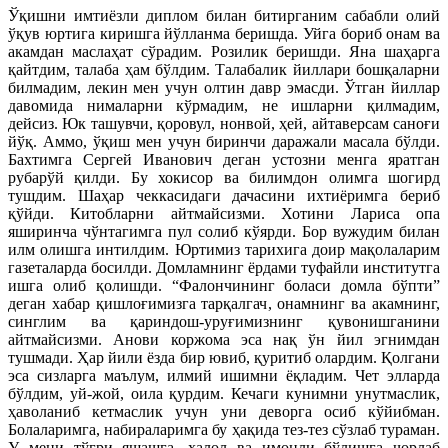
Ўқишни имтиёзли диплом билан битирганим сабабли олий
ўқув юртига киришга йўлланма беришда. Уйга бориб онам ва
акамдан маслаҳат сўрадим. Розилик беришди. Яна шаҳарга
қайтдим, талаба ҳам бўлдим. Талабалик йиллари бошқаларни
билмадим, лекин мен учун олтин давр эмасди. Ўтган йиллар
давомида нималарни кўрмадим, не ишларни қилмадим,
дейсиз. Юк ташувчи, қоровул, нонвой, ҳей, айтаверсам саноғи
йўқ. Аммо, ўқиш мен учун биринчи даражали масала бўлди.
Бахтимга Сергей Иванович деган устозни менга яратган
рубарўй қилди. Бу хокисор ва билимдон олимга шогирд
тушдим. Шаҳар чеккасидаги дачасини ихтиёримга бериб
қўйди. Китобларни айтмайсизми. Хотини Лариса опа
яширинча чўнтагимга пул солиб кўярди. Бор вужудим билан
илм олишга интилдим. Юртимиз тарихига доир мақолаларим
газеталарда босилди. Домламнинг ёрдами туфайли институтга
ишга олиб қолишди. “Фалончининг боласи домла бўпти”
деган хабар қишлоғимизга тарқалгач, онамнинг ва акамнинг,
синглим ва қариндош-уруғимизнинг қувонишганини
айтмайсизми. Анови коржома эса нақ ўн йил эгнимдан
тушмади. Ҳар йили ёзда бир ювиб, қуритиб олардим. Қолгани
эса сизларга маълум, илмий ишимни ёқладим. Чет элларда
бўлдим, уй-жой, оила қурдим. Кечаги кунимни унутмаслик,
ҳаволаниб кетмаслик учун уни деворга осиб кўйибман.
Болаларимга, набираларимга бу ҳақида тез-тез сўзлаб тураман.
У мени тўғри яшашга, ҳалол ва имонли бўлишга чорлаб