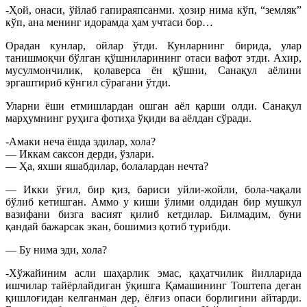
-Ҳой, онаси, ўйлаб гапираяпсанми. ҳозир нима кўп, “земляк”
кўп, ана менинг идорамда ҳам учтаси бор…
Орадан кунлар, ойлар ўтди. Кунларнинг бирида, улар
танишмоқчи бўлган қўшниларининг отаси вафот этди. Ахир,
мусулмончилик, қолаверса ён қўшни, Санақул аёлини
эргаштириб кўнгил сўрагани ўтди.
Уларни ёши етмишлардан ошган аёл қарши олди. Санақул
марҳумнинг руҳига фотиҳа ўқиди ва аёлдан сўради.
-Амаки неча ёшда эдилар, хола?
— Иккам саксон дерди, ўзлари.
— Ҳа, яхши яшабдилар, болалардан нечта?
— Икки ўғил, бир қиз, бариси уйли-жойли, бола-чақали
бўлиб кетишган. Аммо у киши ўлими олдидан бир мушкул
вазифани бизга васият қилиб кетдилар. Билмадим, буни
қандай бажарсак экан, бошимиз қотиб турибди.
— Бу нима эди, хола?
-Хўжайиним асли шаҳарлик эмас, қаҳатчилик йилларида
ишчилар тайёрлайдиган ўқишга Қамашининг Тоштепа деган
қишлоғидан келганман дер, ёлғиз опаси борлигини айтарди.