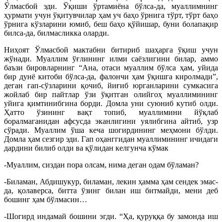
Ўлмасбой эди. Ўқиши ўртамиёна бўлса-да, муаллимнинг
ҳурмати учун ўқитувчилар ҳам уч баҳо ўрнига тўрт, тўрт баҳо
ўрнига кўзларини юмиб, беш баҳо қўйишар, буни болапақир
билса-да, билмасликка оларди.
Ниҳоят Ўлмасбой мактабни битириб шаҳарга ўқиш учун
жўнади. Муаллим ўғлининг илми саёзлигини билар, аммо
баъзи бировларнинг “Ана, отаси муаллим бўлса ҳам, уйида
бир дунё китоби бўлса-да, фалончи ҳам ўқишга киролмади”,
деган гап-сўзларини қочиб, йиғиб юрганларини сумкасига
жойлаб бир пайтлар ўзи ўқитган олийгоҳ муаллимининг
уйига қимтинибгина борди. Домла уни суюниб кутиб олди.
Ҳатто ўзининг вақт топиб, муаллимини йўқлаб
боралмаганидан афсусда эканлигини уялибгина айтиб, узр
сўради. Муаллим ўша кеча шогирдининг меҳмони бўлди.
Домла ҳам сезгир эди. Гап оҳанггидан муаллимининг ичидаги
дардини билиб олди ва қўлидан келгунча кўмак
-Муаллим, сиздан пора олсам, нима деган одам бўламан?
-Биламан, Абдишукур, биламан, лекин ҳамма ҳам сендек эмас-
да, қолаверса, битта ўзинг билан иш битмайди, мени деб
бошинг ҳам бўлмасин…
-Шогирд индамай бошини эгди. “Ҳа, қуруққа бу замонда иш