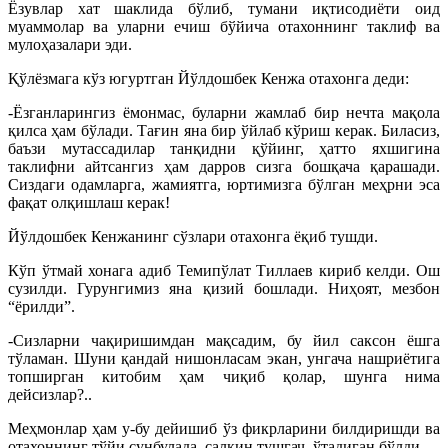
Ёзувлар хат шаклида бўлиб, тумани иқтисодиёти оид
муаммолар ва уларни ечиш бўйича отахоннинг таклиф ва
мулоҳазалари эди.
Қўлёзмага кўз югуртган Йўлдошбек Кенжа отахонга деди:
-Ёзганларингиз ёмонмас, буларни жамлаб бир нечта мақола
қилса ҳам бўлади. Тағин яна бир ўйлаб кўриш керак. Биласиз,
баъзи мутассадилар танқидни қўйинг, ҳатто яхшигина
таклифни айтсангиз ҳам дарров сизга бошқача қарашади.
Сиздаги одамларга, жамиятга, юртимизга бўлган меҳрни эса
фақат олқишлаш керак!
Йўлдошбек Кенжанинг сўзлари отахонга ёқиб тушди.
Кўп ўтмай хонага адиб Темипўлат Тиллаев кириб келди. Ош
сузилди. Гурунгимиз яна қизий бошлади. Ниҳоят, мезбон
“ёрилди”.
-Сизларни чақиришимдан мақсадим, бу йил саксон ёшга
тўламан. Шуни қандай нишонласам экан, унгача нашриётига
топширган китобим ҳам чиқиб қолар, шунга нима
дейсизлар?..
Меҳмонлар ҳам у-бу дейишиб ўз фикрларини билдиришди ва
отахоннинг тўйи сунбулада, салқин тушгач, ўтадиган бўлди.