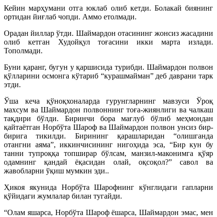
Кейин марҳумани отга юклаб олиб кетди. Болакай биянинг
ортидан йиғлаб чопди. Аммо етолмади.
Орадан йиллар ўтди. Шаймардон отасининг жонсиз жасадини
олиб кетган Худойқул тоғасини икки марта излади.
Тополмади.
Буни қаранг, бугун у қаршисида турибди. Шаймардон полвон
қўлларини осмонга кўтариб “курашмайман” деб даврани тарк
этди.
Ўша кеча қўноқхоналарда гурунгларнинг мавзуси Ўроқ
махсум ва Шаймардон полвоннинг тоға-жиянлиги ва чалкаш
тақдири бўлди. Биринчи бора мағлуб бўлиб меҳмондан
қайтаётган Норбўта Шароф ва Шаймардон полвон унсиз бир-
бирига тикилди. Бирининг қарашларидан “олишганда
отангни аяма”, иккинчисининг нигоҳида эса, “Бир кун бу
танни тупроққа топширар бўлсам, манзил-маконимга қўяр
одамнинг қандай ёқасидан олай, оқсоқол?” савол ва
жавобларни ўқиш мумкин эди..
Ҳикоя якунида Норбўта Шарофнинг кўнглидаги гапларни
қўйидаги жумлалар билан тугайди.
“Олам яшарса, Норбўта Шароф ёшарса, Шаймардон эмас, мен