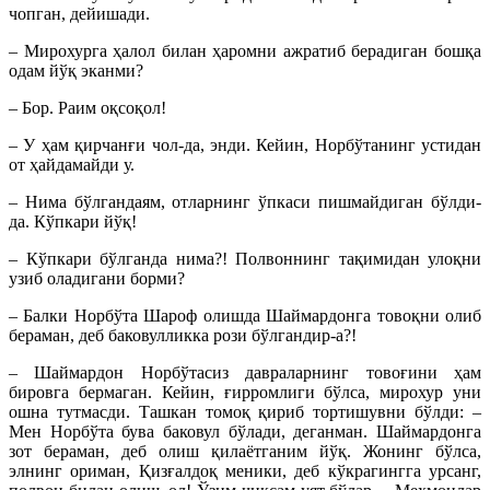
чопган, дейишади.
– Mирохурга ҳалол билан ҳаромни ажратиб берадиган бошқа
одам йўқ эканми?
– Бор. Раим оқсоқол!
– У ҳам қирчанғи чол-да, энди. Кейин, Норбўтанинг устидан
от ҳайдамайди у.
– Нима бўлгандаям, отларнинг ўпкаси пишмайдиган бўлди-
да. Кўпкари йўқ!
– Кўпкари бўлганда нима?! Полвоннинг тақимидан улоқни
узиб оладигани борми?
– Балки Норбўта Шароф олишда Шаймардонга товоқни олиб
бераман, деб баковулликка рози бўлгандир-а?!
– Шаймардон Норбўтасиз давраларнинг товоғини ҳам
бировга бермаган. Кейин, ғирромлиги бўлса, мирохур уни
ошна тутмасди. Ташкан томоқ қириб тортишувни бўлди: –
Мен Норбўта бува баковул бўлади, деганман. Шаймардонга
зот бераман, деб олиш қилаётганим йўқ. Жонинг бўлса,
элнинг ориман, Қизғалдоқ меники, деб кўкрагингга урсанг,