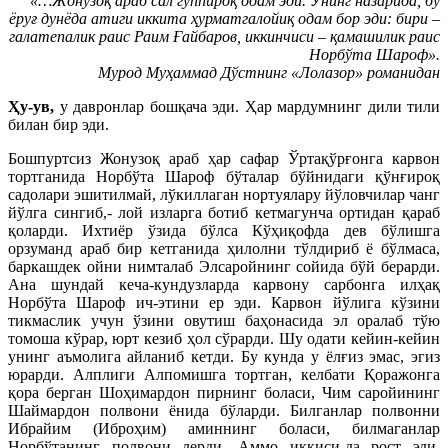
«…Жонузоқ араб сал гуппироқ одам эди. Унинг назарида, бу
ёруғ дунёда атиги иккита ҳурматгалойиқ одам бор эди: бири –
галатепалик раис Раим Ғайбаров, иккинчиси – қамашилик раис
Норбўта Шароф».
Мурод Муҳаммад Дўстнинг «Лолазор» романидан
Ҳу-ув,
у давронлар бошқача эди. Ҳар мардумнинг дили тили
билан бир эди.
Бошпуртсиз Жонузоқ араб ҳар сафар Ўртақўрғонга карвон
тортганида Норбўта Шароф бўталар бўйнидаги қўнғироқ
садолари эшитилмай, лўкиллаган нортуялару йўловчилар чанг
йўлга сингиб,- лой изларга ботиб кетмагунча ортидан қараб
қоларди. Ихтиёр ўзида бўлса Кўҳиқофда дев бўлишга
орзуманд араб бир кетганида ҳилолни тўлдириб ё бўлмаса,
баркашдек ойни нимталаб Элсаройнинг сойида бўй берарди.
Ана шундай кеча-кундузларда карвону сарбонга илҳақ
Норбўта Шароф ич-этини ер эди. Карвон йўлига кўзини
тикмаслик учун ўзини овутиш баҳонасида эл оралаб тўю
томоша кўрар, юрт кезиб ҳол сўрарди. Шу одати кейин-кейин
унинг аъмолига айланиб кетди. Бу кунда у ёлғиз эмас, эгиз
юрарди. Алплиги Алпомишга тортган, келбати Қоражонга
қора берган Шоҳимардон пирнинг боласи, Чим саройининг
Шаймардон полвони ёнида бўларди. Билганлар полвонни
Ибрайим (Иброҳим) аминнинг боласи, билмаганлар
Норбўтанинг полвони дерди. Аммо иккиси-да рост эди.