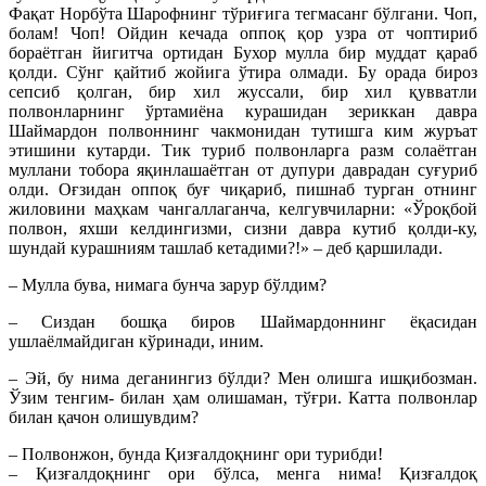
Фақат Норбўта Шарофнинг тўриғига тегмасанг бўлгани. Чоп,
болам! Чоп! Ойдин кечада оппоқ қор узра от чоптириб
бораётган йигитча ортидан Бухор мулла бир муддат қараб
қолди. Сўнг қайтиб жойига ўтира олмади. Бу орада бироз
сепсиб қолган, бир хил жуссали, бир хил қувватли
полвонларнинг ўртамиёна курашидан зериккан давра
Шаймардон полвоннинг чакмонидан тутишга ким журъат
этишини кутарди. Тик туриб полвонларга разм солаётган
муллани тобора яқинлашаётган от дупури даврадан суғуриб
олди. Оғзидан оппоқ буғ чиқариб, пишнаб турган отнинг
жиловини маҳкам чангаллаганча, келгувчиларни: «Ўроқбой
полвон, яхши келдингизми, сизни давра кутиб қолди-ку,
шундай курашниям ташлаб кетадими?!» – деб қаршилади.
– Мулла бува, нимага бунча зарур бўлдим?
– Сиздан бошқа биров Шаймардоннинг ёқасидан
ушлаёлмайдиган кўринади, иним.
– Эй, бу нима деганингиз бўлди? Мен олишга ишқибозман.
Ўзим тенгим- билан ҳам олишаман, тўғри. Катта полвонлар
билан қачон олишувдим?
– Полвонжон, бунда Қизғалдоқнинг ори турибди!
– Қизғалдоқнинг ори бўлса, менга нима! Қизғалдоқ