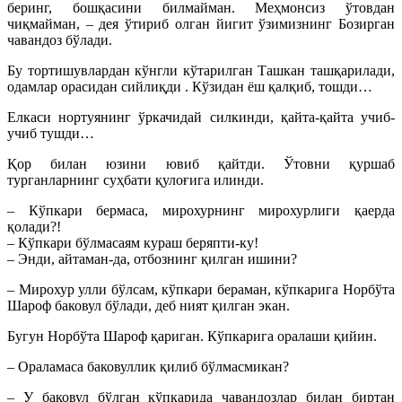
беринг, бошқасини билмайман. Меҳмонсиз ўтовдан
чиқмайман, – дея ўтириб олган йигит ўзимизнинг Бозирган
чавандоз бўлади.
Бу тортишувлардан кўнгли кўтарилган Ташкан ташқарилади,
одамлар орасидан сийлиқди . Кўзидан ёш қалқиб, тошди…
Елкаси нортуянинг ўркачидай силкинди, қайта-қайта учиб-
учиб тушди…
Қор билан юзини ювиб қайтди. Ўтовни қуршаб
турганларнинг суҳбати қулоғига илинди.
– Кўпкари бермаса, мирохурнинг мирохурлиги қаерда
қолади?!
– Кўпкари бўлмасаям кураш беряпти-ку!
– Энди, айтаман-да, отбознинг қилган ишини?
– Мирохур улли бўлсам, кўпкари бераман, кўпкарига Норбўта
Шароф баковул бўлади, деб ният қилган экан.
Бугун Норбўта Шароф қариган. Кўпкарига оралаши қийин.
– Ораламаса баковуллик қилиб бўлмасмикан?
– У баковул бўлган кўпкарида чавандозлар билан биртан