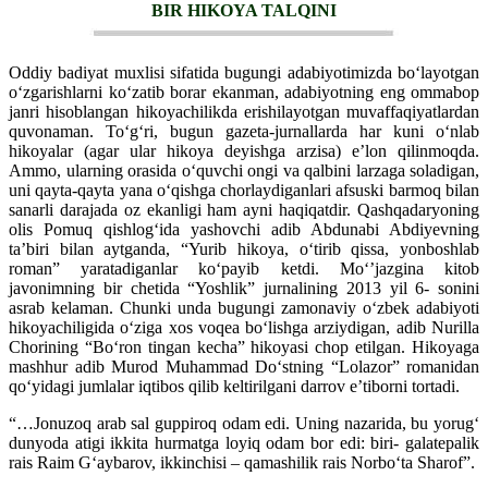
BIR HIKOYA TALQINI
Oddiy badiyat muxlisi sifatida bugungi adabiyotimizda boʻlayotgan
oʻzgarishlarni koʻzatib borar ekanman, adabiyotning eng ommabop
janri hisoblangan hikoyachilikda erishilayotgan muvaffaqiyatlardan
quvonaman. Toʻgʻri, bugun gazeta-jurnallarda har kuni oʻnlab
hikoyalar (agar ular hikoya deyishga arzisa) eʼlon qilinmoqda.
Ammo, ularning orasida oʻquvchi ongi va qalbini larzaga soladigan,
uni qayta-qayta yana oʻqishga chorlaydiganlari afsuski barmoq bilan
sanarli darajada oz ekanligi ham ayni haqiqatdir. Qashqadaryoning
olis Pomuq qishlogʻida yashovchi adib Abdunabi Abdiyevning
taʼbiri bilan aytganda, “Yurib hikoya, oʻtirib qissa, yonboshlab
roman” yaratadiganlar koʻpayib ketdi. Moʻʼjazgina kitob
javonimning bir chetida “Yoshlik” jurnalining 2013 yil 6- sonini
asrab kelaman. Chunki unda bugungi zamonaviy oʻzbek adabiyoti
hikoyachiligida oʻziga xos voqea boʻlishga arziydigan, adib Nurilla
Chorining “Boʻron tingan kecha” hikoyasi chop etilgan. Hikoyaga
mashhur adib Murod Muhammad Doʻstning “Lolazor” romanidan
qoʻyidagi jumlalar iqtibos qilib keltirilgani darrov eʼtiborni tortadi.
“…Jonuzoq arab sal guppiroq odam edi. Uning nazarida, bu yorugʻ
dunyoda atigi ikkita hurmatga loyiq odam bor edi: biri- galatepalik
rais Raim Gʻaybarov, ikkinchisi – qamashilik rais Norboʻta Sharof”.