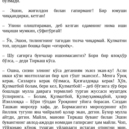
бўлмади.
– Эшон, жиғилдон билан гапирманг! Бир юмуши
чиққандирки, кетган!
– Улини олиштираман, деб келган одамнинг нима иши
чиқиши мумкин, сўфитўрғай!
– Ўв, Эшон, тилингнинг тагидан тилча чиқармай. Қулматни
топ, шундан бошқа бари «оғироёқ».
– Шу сағирга бунчалар ишонмасангиз? Бори бир ялоқхўр
бўлса, – деди Тиркаш кўса.
– Ошна, сизни элнинг кўса деганиям эъзоз экан-ку! Асли
икки кўзи милтиллаган бир қоп гўшт экансиз!.. Менга Ўроқ
керак. Сизларга керак бўлмаса, Қизғалдоққа керак! Ҳўв,
Қулматбой болам, бери кел, Қулматбой! – деб бўғзига зўр бера
бошлади мулла даврага термилиб турган жуссаси муштдек
ўспиринга. – Болам, Қулматбой, Қулмуҳаммадбой, ҳозир
Изиллоққа – Бўри тўпдан Ўроқнинг уйига борасан. Сиздан
Ташкан мирохур хафа, де. Бормасангиз мирохурнинг кўп
йиллик тугуни яна чийралиб қолар экан, дегин. Бухор мулла
айтди, дегин. Майли, манови Тиркаш буванг билан Эшон
бувангнинг авлод-аждоди номидан гапирсанг ҳам майли. Чоп,
тўйхонаю қўноқ тушган уйлардаги истаган отингни мин.