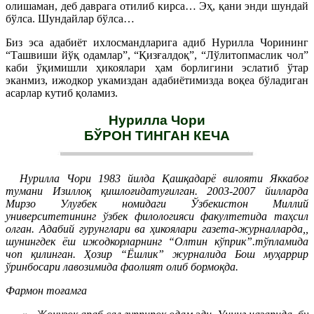
олишаман, деб даврага отилиб кирса… Эҳ, қани энди шундай
бўлса. Шундайлар бўлса…
Биз эса адабиёт ихлосмандларига адиб Нурилла Чорининг
“Ташвиши йўқ одамлар”, “Қизғалдоқ”, “Лўлитопмаслик чол”
каби ўқимишли ҳикоялари ҳам борлигини эслатиб ўтар
эканмиз, ижодкор укамиздан адабиётимизда воқеа бўладиган
асарлар кутиб қоламиз.
Нурилла Чори
БЎРОН ТИНГАН КЕЧА
Нурилла Чори 1983 йилда Қашқадарё вилояти Яккабоғ
тумани Изиллоқ қишлоғидатуғилган. 2003-2007 йилларда
Мирзо Улуғбек номидаги Ўзбекистон Миллий
университетининг ўзбек филологияси факултетида таҳсил
олган. Адабий гурунглари ва ҳикоялари газета-журналларда,,
шунингдек ёш ижодкорларнинг “Олтин кўприк”.тўпламида
чоп қилинган. Ҳозир “Ёшлик” журналида Бош муҳаррир
ўринбосари лавозимида фаолият олиб бормоқда.
Фармон тоғамга