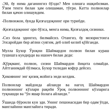
-Эй, бу нима даганингиз бўлди? Мен олишга ишқибозман.
Ўзим тенги билан ҳам олишаман, тўғри. Катта полвонлар
билан қачон олишувдим.
-Полвонжон, бунда Қизғалдоқнинг ори турибди.
-Қизғалдоқнинг ори бўлса, менга нима, Қизғалдоқ сизники.
-Сиз бола эдингиз, билмайсиз. Отангиз, бу мозористонга
Элсаройдан бир аёлни суягим, деб олиб келиб қўйганди.
Мулла Бухор Ўроқни Шаймардон полвон билан кураш
тушишга кундирди ва ишонч билан деди:
-Қўрқманг, полвон, сизни Шаймардон йиқита олмайди.
Айтганимдай бўлмаса, Бухор тилидан кофур дейсиз.
Ҳикоянинг энг қизиқ жойига энди келдик.
Полвонлар майдонда айланди ва нагоҳ Шаймардон
полвоннинг кўзлари рақиби Ўроқ полвоннинг кўзларига
туқнашди ва “ўн яшар болага айланди.”
Ўшанда бўронли кун эди. Унинг пешонасидан бир одам ўпди,
манглайини манглайига тиради.