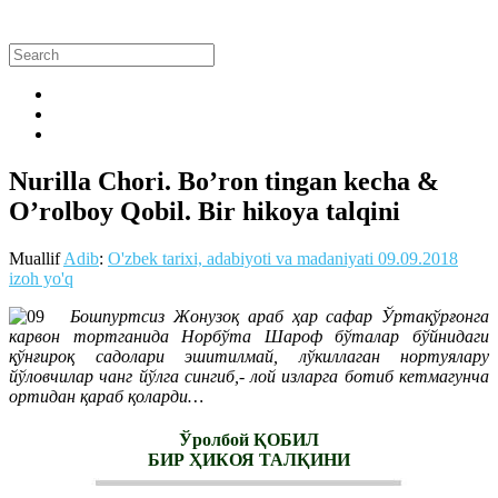
Nurilla Chori. Bo’ron tingan kecha &
O’rolboy Qobil. Bir hikoya talqini
Muallif
Adib
:
O'zbek tarixi, adabiyoti va madaniyati
09.09.2018
izoh yo'q
Бошпуртсиз Жонузоқ араб ҳар сафар Ўртақўрғонга
карвон тортганида Норбўта Шароф бўталар бўйнидаги
қўнғироқ садолари эшитилмай, лўкиллаган нортуялару
йўловчилар чанг йўлга сингиб,- лой изларга ботиб кетмагунча
ортидан қараб қоларди…
Ўролбой ҚОБИЛ
БИР ҲИКОЯ ТАЛҚИНИ