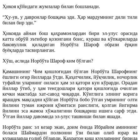
Ҳикоя қўйидаги жумлалар билан бошланади.
“
Ҳу-ув, у давронлар бошқача эди. Ҳар мардумнинг дили тили
билан бир эди.”
Ҳикояда айнан бош қаҳрамонлардан бири эл-улус орасида
катта обрўй эътибор қозонгани боис, кураш ва кўпкариларда
баковуллик қиладиган Норбўта Шароф образи ёрқин
буёқларда тасвирланган.
Хўш, аслида Норбўта Шароф ким бўлган?
Қамашининг Чим қишлоғидан бўлган Норбўта Шарофнинг
ёшлиги оғир йилларда ўтди. Қаҳатчилик, йўқчилик, ночорлик
туфайли уларнинг оиласи ҳам эл қатори кун кўрарди. Орадан
йиллар ўтиб, у ҳам тенгдошлари қатори қишлоғида очилган
кечки мактабда хат-савод чиқарди. Кўнглига элнинг корига
ярашдек мақсадни қўйган Норбўта бобо ўтган умрининг олти
йилини туман ижроия қўмитаси раислиги, қолган йигирма
йилини эса жамоа хўжалигини бошқариш ишига сарф этди.
Ўтган йиллар давомида эл-улус ташвиши билан яшади.
Норбўта раис эл кезар экан, доим ёнида Ибрайим аминнинг
боласи Шаймардон полвонни ўзи билан олиб юрар ва
курашларда ғолиб бўларди. Қаҳратон қиш кунларнинг бирида