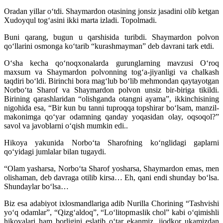
Oradan yillar oʻtdi. Shaymardon otasining jonsiz jasadini olib ketgan
Xudoyqul togʻasini ikki marta izladi. Topolmadi.
Buni qarang, bugun u qarshisida turibdi. Shaymardon polvon
qoʻllarini osmonga koʻtarib “kurashmayman” deb davrani tark etdi.
Oʻsha kecha qoʻnoqxonalarda gurunglarning mavzusi Oʻroq
maxsum va Shaymardon polvonning togʻa-jiyanligi va chalkash
taqdiri boʻldi. Birinchi bora magʻlub boʻlib mehmondan qaytayotgan
Norboʻta Sharof va Shaymardon polvon unsiz bir-biriga tikildi.
Birining qarashlaridan “olishganda otangni ayama”, ikkinchisining
nigohida esa, “Bir kun bu tanni tuproqqa topshirar boʻlsam, manzil-
makonimga qoʻyar odamning qanday yoqasidan olay, oqsoqol?”
savol va javoblarni oʻqish mumkin edi..
Hikoya yakunida Norboʻta Sharofning koʻnglidagi gaplarni
qoʻyidagi jumlalar bilan tugaydi.
“Olam yasharsa, Norboʻta Sharof yosharsa, Shaymardon emas, men
olishaman, deb davraga otilib kirsa… Eh, qani endi shunday boʻlsa.
Shundaylar boʻlsa…
Biz esa adabiyot ixlosmandlariga adib Nurilla Chorining “Tashvishi
yoʻq odamlar”, “Qizgʻaldoq”, “Loʻlitopmaslik chol” kabi oʻqimishli
hikoyalari ham borligini eslatib oʻtar ekanmiz, ijodkor ukamizdan