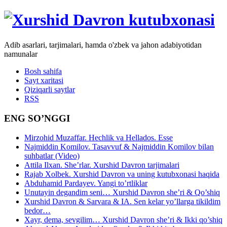
Adib asarlari, tarjimalari, hamda o'zbek va jahon adabiyotidan
namunalar
Bosh sahifa
Sayt xaritasi
Qiziqarli saytlar
RSS
ENG SO’NGGI
Mirzohid Muzaffar. Hechlik va Hellados. Esse
Najmiddin Komilov. Tasavvuf & Najmiddin Komilov bilan
suhbatlar (Video)
Attila Ilxan. She’rlar. Xurshid Davron tarjimalari
Rajab Xolbek. Xurshid Davron va uning kutubxonasi haqida
Abduhamid Pardayev. Yangi to’rtliklar
Unutayin degandim seni… Xurshid Davron she’ri & Qo’shiq
Xurshid Davron & Sarvara & IA. Sen kelar yo’llarga tikildim
bedor…
Xayr, dema, sevgilim… Xurshid Davron she’ri & Ikki qo’shiq