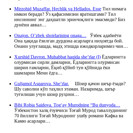
Mirzohid Muzaffar. Hechlik va Hellados. Esse
Тил нимага
имкон беради? Ўз қафасимизни яратишгами? Тил
инсоннинг энг даҳшатли эринчоқлиги эмасмиди? Биз
дунёни аввал…
Onajon. O’zbek shoirlarining onaga…
Ўзбек адабиёти
Она ҳақида ёзилган дурдона асарларга ниҳоятда бой.
Онани улуғлашда, мадҳ этишда ижодкорларимиз чин…
Xurshid Davron. Muhabbat haqida she’rlar (I)
Ёдларингга
олурмисан сирли дамларни, Ёдларингга олурмисан
ширин ғамларни, Ёқиб қўйиб тун қўйнида ёки
шамларни Мени ёдга…
Guljamol Asqarova. She’rlar.
Шоир қачон шеър ёзади?
Шу саволни кўп таҳлил этаман. Назаримда, шеър
туғилиши учун шоир руҳини…
Bibi Robia Saidova. Tog‘ay Murodning “Bu dunyoda…
Ўзбекистон халқ ёзувчиси Тоғай Мурод таваллудининг
70 йиллиги Тоғай Муроднинг ушбу романи Кафка ва
Камю асарлари…