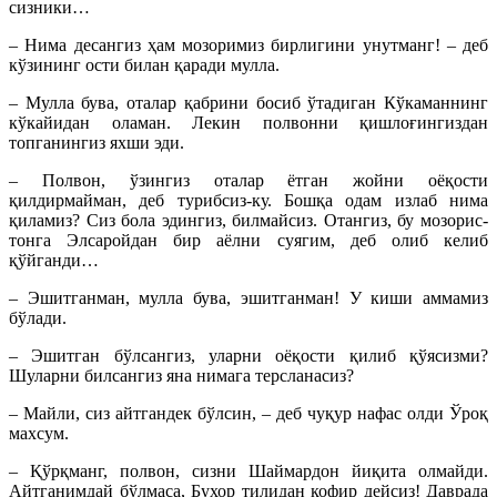
сизники…
– Нима десангиз ҳам мозоримиз бирлигини унутманг! – деб
кўзининг ости билан қаради мулла.
– Мулла бува, оталар қабрини босиб ўтадиган Кўкаманнинг
кўкайидан оламан. Лекин полвонни қишлоғингиздан
топганингиз яхши эди.
– Полвон, ўзингиз оталар ётган жойни оёқости
қилдирмайман, деб турибсиз-ку. Бошқа одам излаб нима
қиламиз? Сиз бола эдингиз, билмайсиз. Отангиз, бу мозорис-
тонга Элсаройдан бир аёлни суягим, деб олиб келиб
қўйганди…
– Эшитганман, мулла бува, эшитганман! У киши аммамиз
бўлади.
– Эшитган бўлсангиз, уларни оёқости қилиб қўясизми?
Шуларни билсангиз яна нимага терсланасиз?
– Майли, сиз айтгандек бўлсин, – деб чуқур нафас олди Ўроқ
махсум.
– Қўрқманг, полвон, сизни Шаймардон йиқита олмайди.
Айтганимдай бўлмаса, Бухор тилидан кофир дейсиз! Даврада