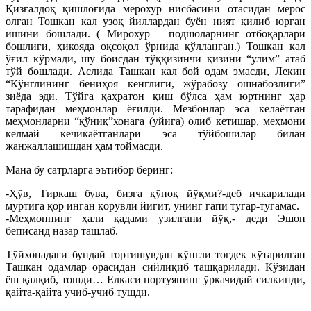
Қизғалдоқ қишлоғида мерохур нисбасини отасидан мерос
олган Тошкан кал узоқ йиллардан буён ният қилиб юрган
ишини бошлади. ( Мирохур – подшоларнинг отбоқарлари
бошлиғи, ҳикояда оқсоқол ўрнида қўлланган.) Тошкан кал
ўғил кўрмади, шу боисдан тўққизинчи қизини “улим” атаб
тўй бошлади. Аслида Ташкан кал бой одам эмасди, Лекин
“Кўнглининг бениҳоя кенглиги, жўрабозу ошнабозлиги”
зиёда эди. Тўйга қаҳратон қиш бўлса ҳам юртнинг ҳар
тарафидан меҳмонлар ёғилди. Мезбонлар эса келаётган
меҳмонларни “қўниқ”хонага (уйига) олиб кетишар, меҳмони
келмай кечикаётганлари эса тўйбошилар билан
жанжаллашишдан ҳам тоймасди.
Мана бу сатрларга эътибор беринг:
-Ҳўв, Тиркаш бува, бизга қўноқ йўқми?-деб ичкарилади
муртига қор инган қорувли йигит, унинг гапи тугар-тугамас.
-Меҳмоннинг ҳали қадами узилгани йўқ,- деди Эшон
беписанд назар ташлаб.
Тўйхонадаги бундай тортишувдан кўнгли тоғдек кўтарилган
Ташкан одамлар орасидан сийлиқиб ташқарилади. Кўзидан
ёш қалқиб, тошди… Елкаси нортуянинг ўркачидай силкинди,
қайта-қайта учиб-учиб тушди.