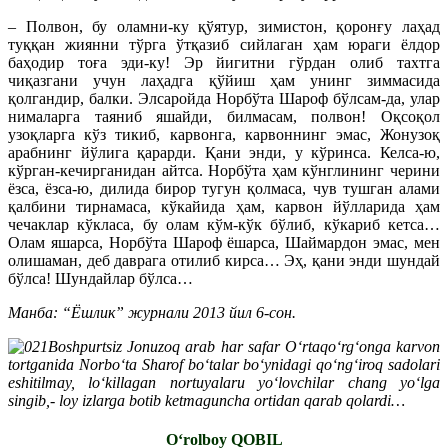
– Полвон, бу оламни-ку қўятур, зимистон, қоронғу лаҳад
туққан жиянни тўрга ўтқазиб сийлаган ҳам юраги ёлдор
баҳодир тоға эди-ку! Эр йигитни гўрдан олиб тахтга
чиқазгани учун лаҳадга қўйиш ҳам унинг зиммасида
қолгандир, балки. Элсаройда Норбўта Шароф бўлсам-да, улар
нималарга таяниб яшайди, билмасам, полвон! Оқсоқол
узоқларга кўз тикиб, карвонга, карвоннинг эмас, Жонузоқ
арабнинг йўлига қарарди. Қани энди, у кўринса. Келса-ю,
кўрган-кечирганидан айтса. Норбўта ҳам кўнглининг черини
ёзса, ёзса-ю, дилида бирор тугун қолмаса, чув тушган алами
қалбини тирнамаса, кўкайида ҳам, карвон йўлларида ҳам
чечаклар кўкласа, бу олам кўм-кўк бўлиб, кўкариб кетса…
Олам яшарса, Норбўта Шароф ёшарса, Шаймардон эмас, мен
олишаман, деб даврага отилиб кирса… Эҳ, қани энди шундай
бўлса! Шундайлар бўлса…
Манба: “Ёшлик” журнали 2013 йил 6-сон.
Boshpurtsiz Jonuzoq arab har safar Oʻrtaqoʻrgʻonga karvon
tortganida Norboʻta Sharof boʻtalar boʻynidagi qoʻngʻiroq sadolari
eshitilmay, loʻkillagan nortuyalaru yoʻlovchilar chang yoʻlga
singib,- loy izlarga botib ketmaguncha ortidan qarab qolardi…
Oʻrolboy QOBIL