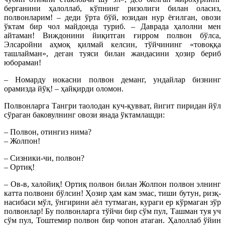
берганини ҳалоллаб, кўпнинг ризолиги билан оласиз,
полвонларим! – деди ўрта бўй, юзидан нур ёғилган, овози
ўктам бир чол майдонда туриб. – Даврада ҳалолни мен
айтаман! Виждонини йиқитган ғирром полвон бўлса,
Элсаройни аҳмоқ қилмай келсин, тўйчининг «товоққа
ташлайман», деган туяси билан жандасини ҳозир бериб
юбораман!
– Номарду нокасни полвон деманг, ундайлар бизнинг
орамизда йўқ! – ҳайқирди оломон.
Полвонларга Тангри таолодан куч-қувват, йигит пиридан йўл
сўраган баковулнинг овози янада ўктамлашди:
– Полвон, отингиз нима?
– Жолпон!
– Сизники-чи, полвон?
– Ортиқ!
– Ов-в, халойиқ! Ортиқ полвон билан Жолпон полвон элнинг
катта полвони бўлсин! Ҳозир ҳам кам эмас, тиши бутун, ризқ-
насибаси мўл, ўнгирини аёл тутмаган, кураги ер кўрмаган зўр
полвонлар! Бу полвонларга тўйчи бир сўм пул, Ташман туя уч
сўм пул, Тоштемир полвон бир чопон атаган. Ҳалоллаб ўйин