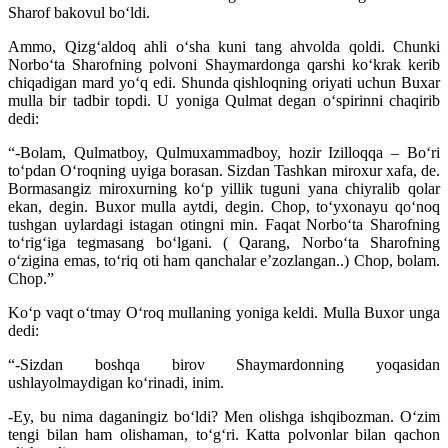
Sharof bakovul boʻldi.
Ammo, Qizgʻaldoq ahli oʻsha kuni tang ahvolda qoldi. Chunki
Norboʻta Sharofning polvoni Shaymardonga qarshi koʻkrak kerib
chiqadigan mard yoʻq edi. Shunda qishloqning oriyati uchun Buxar
mulla bir tadbir topdi. U yoniga Qulmat degan oʻspirinni chaqirib
dedi:
“-Bolam, Qulmatboy, Qulmuxammadboy, hozir Izilloqqa – Boʻri
toʻpdan Oʻroqning uyiga borasan. Sizdan Tashkan miroxur xafa, de.
Bormasangiz miroxurning koʻp yillik tuguni yana chiyralib qolar
ekan, degin. Buxor mulla aytdi, degin. Chop, toʻyxonayu qoʻnoq
tushgan uylardagi istagan otingni min. Faqat Norboʻta Sharofning
toʻrigʻiga tegmasang boʻlgani. ( Qarang, Norboʻta Sharofning
oʻzigina emas, toʻriq oti ham qanchalar eʼzozlangan..) Chop, bolam.
Chop.”
Koʻp vaqt oʻtmay Oʻroq mullaning yoniga keldi. Mulla Buxor unga
dedi:
“-Sizdan boshqa birov Shaymardonning yoqasidan
ushlayolmaydigan koʻrinadi, inim.
-Ey, bu nima daganingiz boʻldi? Men olishga ishqibozman. Oʻzim
tengi bilan ham olishaman, toʻgʻri. Katta polvonlar bilan qachon