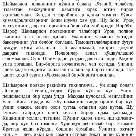
Шаймардон полвоннинг қўлини баланд кўтариб, талабгор
излаётган баковулнинг қаватига юрак ютиб биров
яқинлашмади. Бундан элсаройликлар қанча мамнун бўлса,
қизғалдоқликларнинг боши шунча хам эди. Шу боис, Ўроқ
махсумнинг даврага кирганини биров билмай қолди. Норбўта
Шароф Шаймардон полвоннинг талабгори Ўроқ полвон
эканини элга эълон қилди. Уларнинг чакмони устидан
баковулнинг ўзи белбоғ боғлади. Томошаталабларнинг бутун
вужуди кўзга айланган: лаб жуфтламай, киприк қоқмай
даврага тикилади. Полвонлар аввал қўшқўллашиб
саломлашди. Сўнг Шаймардон ўнгдан давра айланди. Рақиби
унга эргашди. Бир-бирига юзланганча чап оёғидан ўнгини
ярим қадам олдинга ташлаган полвонлар бироз энгашди. Гўё
қанот қоқиб турган хўрозлардай бир-бирига тикилди.
Шаймардон полвон рақибига тикилганча… ўн яшар болага
айланди. …Пешиндагидек бўрон қўпган кун. Унинг
пешонасидан бир одам ўпди. Маҳкам қучоқлаб, манглайини
манглайига тиради ва: «Бу оламнинг савдоларини бир кун
ўзинг ечасан, менга осон тутма, отангни ҳам кутма. Шу
кунгача ғайридин олиб кетган бирор одам қайтмади.
Кишининг молига тегинма. Қўлинг ҳалол, нима иш қилсанг-
да, бир кун биз томонга Худойқул деб излаб бор. Етимни
Яратган яхши кўради, бошини ёрмайди. Ўзингни эҳтиёт
қил…» – деб, икки қоп сомон остидан фақат боши кўриниб