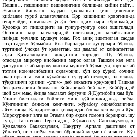
Пешин… пешиннинг пешинлигини билиш-да қийин пайт…
Этагини йиғмаган куздан қаҳрланган қиш қиличини
қибладан туриб яланғочлаган. Қор кишининг қовоғини-да
очирмайди, очгандаям ўн-ўн беш одим нари кўринмайди.
Қулоққа от пишқириғи ва гунгур-гунгур овоз эшитилади.
Овознинг қор парчаларидай олис-олисдан келаётганини
пайқаш унчалик мушкул эмас. Гоҳ аниқ эшитилган сасдан
гоҳо садоям бўлмайди. Яна бирпасда от дупурлари бўронда
туртиниб ўчоққа ўт қалаётган, ош дамлаб эт қайнатаётган
аҳли Қизғалдоқнинг диққатини тортади. Шу бўронда
отасидан мирохур нисбасини мерос олган Ташкан кал элга
дастурхон ёзиб мирохурлигига муносиб бўлмоқчи, юрт кезиб
тотган нон-насибасини оқламоқчи, кўп қор кўриб, сочини
оқартирган аламни кўкайидан суғуриб отмоқчи, эл олдида
тўққизинчи қизини «улим» деб елкасига қоқмоқчи! Ташкан
босар-тусарини билмаган Бойсаридай бой ҳам, Бойбўридай
шой ҳам эмас, ёнида маслаҳат бергувчи Я(Ё)ртибойи ҳам йўқ.
Унинг бисотидаги бойлиги минг қўйлиникидан-да зиёда.
Кўнглининг бениҳоя кенг-лиги, жўрабозу ошнабозлигини
айтмаганда, Қалдирғочдек қизларидан бошқа ҳеч вақоси йўқ.
Мирохурнинг элга ва Эгамга бир ёққан томони бордирки, шу
кунда Галатепаю Терсотадан, Хўжасоату Сангижумондан,
Қувкаллаю Бақаҳовуздан, Накурту Арпали даштидан от
ўйнатиб, пою пиёда мисли бўрондай меҳмон ёғиляпти. Кўз