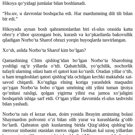
Hikoya qoʻyidagi jumlalar bilan boshlanadi.
“Hu-uv, u davronlar boshqacha edi. Har mardumning dili tili bilan
bir edi.”
Hikoyada aynan bosh qahramonlardan biri el-ulus orasida katta
obroʻy eʼtibor qozongani bois, kurash va koʻpkarilarda bakovullik
qiladigan Norboʻta Sharof obrazi yorqin buyoqlarda tasvirlangan.
Xoʻsh, aslida Norboʻta Sharof kim boʻlgan?
Qamashining Chim qishlogʻidan boʻlgan Norboʻta Sharofning
yoshligi ogʻir yillarda oʻtdi. Qahatchilik, yoʻqchilik, nochorlik
tufayli ularning oilasi ham el qatori kun koʻrardi. Oradan yillar oʻtib,
u ham tengdoshlari qatori qishlogʻida ochilgan kechki maktabda xat-
savod chiqardi. Koʻngliga elning koriga yarashdek maqsadni
qoʻygan Norboʻta bobo oʻtgan umrining olti yilini tuman ijroiya
qoʻmitasi raisligi, qolgan yigirma yilini esa jamoa xoʻjaligini
boshqarish ishiga sarf etdi. Oʻtgan yillar davomida el-ulus tashvishi
bilan yashadi.
Norboʻta rais el kezar ekan, doim yonida Ibrayim aminning bolasi
Shaymardon polvonni oʻzi bilan olib yurar va kurashlarda gʻolib
boʻlardi. Qahraton qish kunlarning birida Qizgʻaldoq qishlogʻida
meroxur nisbasini otasidan meros olgan Toshkan kal uzoq yillardan