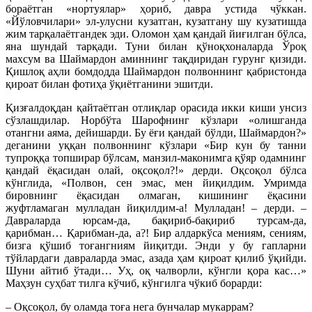
бораётган «нортуялар» ҳориб, давра устида чўккан.
«Йўловчилари» эл-улусни кузатган, кузатгану шу кузатишда
жим тарқалаётгандек эди. Оломон ҳам қандай йиғилган бўлса,
яна шундай тарқади. Туни билан қўноқхоналарда Ўроқ
махсум ва Шаймардон аминнинг тақдиридан гурунг қизиди.
Қишлоқ аҳли бомдодда Шаймардон полвоннинг қабристонда
қироат билан фотиҳа ўқиётганини эшитди.
Қизғалдоқдан қайтаётган отлиқлар орасида икки киши унсиз
сўзлашдилар. Норбўта Шарофнинг кўзлари «олишганда
отангни аяма, дейишарди. Бу ёғи қандай бўлди, Шаймардон?»
деганини уққан полвоннинг кўзлари «Бир кун бу танни
тупроққа топширар бўлсам, манзил-маконимга қўяр одамнинг
қандай ёқасидан олай, оқсоқол?!» дерди. Оқсоқол бўлса
кўнглида, «Полвон, сен эмас, мен йиқилдим. Умримда
бировнинг ёқасидан олмаган, кишининг ёқасини
жуфтламаган мулладан йиқилдим-а! Мулладан! – дерди. –
Давраларда юрсам-да, бақириб-бақириб турсам-да,
қарибман… Қарибман-да, а?! Бир алдаркўса мениям, сениям,
бизга қўшиб тоғангниям йиқитди. Энди у бу гапларни
тўйлардаги давраларда эмас, азада ҳам қироат қилиб ўқийди.
Шуни айтиб ўтади… Уҳ, оқ чалворли, кўнгли қора кас…»
Маҳзун суҳбат тилга кўчиб, кўнгилга чўкиб борарди:
– Оқсоқол, бу оламда тоға нега бунчалар мукаррам?