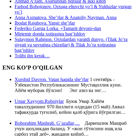
Ahmad A’zam. Asarlaridan fiqralar & Ikki kitob
Farhod Bobojonov. Orzuga eltuvchi yo‘l & Yulduzlar yurgan
yo`l
Anna Axmatova. She’rlar & Anatoliy Nayman. Anna
Ibodat Rajabova. Yangi she’rlar
Federiko Garsia Lorka. «Tamarit devoni»dan
Mirtemir domla xotirasiga bag’ishlov
Sulaymon Rahmon. Orzulardan yaratdi dunyo. (Tilak Jo’ra
siyrati va suvratiga chizgilar) & Tilak Jo’ra xotirasiga
bag’ishlov
Tolibi ilm kerak…
ENG KO’P O’QILGAN
Xurshid Davron. Vatan haqida she’rlar
1 сентябрь -
Ўзбекистон Республикасининг Мустақиллик куни.
Айём муборак бўлсин! Энг азиз ва энг…
Umar Xayyom.Ruboiylar
Буюк Умар Хайём
таваллудининг 970 йиллиги олдидан (15 май) Аввал
тафаккурда туғилиб, кейин қалб қўрига йўғрилган…
Boborahim Mashrab. G’azallar,…
Дарвешлик Машраб
учун шоҳликдан баланд. У «жон тўтисини ишқ ила
сарбоз этай деб», жандани кийиб…