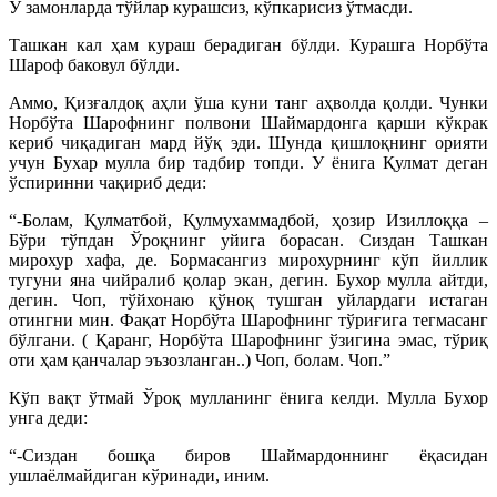
У замонларда тўйлар курашсиз, кўпкарисиз ўтмасди.
Ташкан кал ҳам кураш берадиган бўлди. Курашга Норбўта
Шароф баковул бўлди.
Аммо, Қизғалдоқ аҳли ўша куни танг аҳволда қолди. Чунки
Норбўта Шарофнинг полвони Шаймардонга қарши кўкрак
кериб чиқадиган мард йўқ эди. Шунда қишлоқнинг орияти
учун Бухар мулла бир тадбир топди. У ёнига Қулмат деган
ўспиринни чақириб деди:
“-Болам, Қулматбой, Қулмухаммадбой, ҳозир Изиллоққа –
Бўри тўпдан Ўроқнинг уйига борасан. Сиздан Ташкан
мирохур хафа, де. Бормасангиз мирохурнинг кўп йиллик
тугуни яна чийралиб қолар экан, дегин. Бухор мулла айтди,
дегин. Чоп, тўйхонаю қўноқ тушган уйлардаги истаган
отингни мин. Фақат Норбўта Шарофнинг тўриғига тегмасанг
бўлгани. ( Қаранг, Норбўта Шарофнинг ўзигина эмас, тўриқ
оти ҳам қанчалар эъзозланган..) Чоп, болам. Чоп.”
Кўп вақт ўтмай Ўроқ мулланинг ёнига келди. Мулла Бухор
унга деди:
“-Сиздан бошқа биров Шаймардоннинг ёқасидан
ушлаёлмайдиган кўринади, иним.