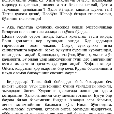
полвон билан олиш, ол! Ўзим чиқсам уят бўлар… Меҳмонлар
мирохур ноқис экан, полвонга зот бергиси келмай, бутига
тармашди, демайдими?! Ҳали йўлдаги кишига шунча гап!
Тағин қулоғи қизиб, Норбўта Шароф биздан гиналамасин,
бўзанинг полвонлари!
– Ака, ғафлатда қолибсиз, оқсоқол бошли элсаройликлар
Бозирган полвонникига аллақачон қўноқ бўлди…
Шомга бориб бўрон тинди. Қибла қонталаш тусга кирди.
Ерни қоплаган қор тўпиқдан ошади. Ҳар қадамдан
ғирчиллаган овоз чиқади. Совуқ суяк-суякка игна
санчаётганига қарамай, барча бу кунги бўронни кўрмагандай,
писанд этмагандай. Қишлоқда қанча ўчоқ бўлса, ҳаммасига ўт
қаланяпти. Бу билан улар мирохурнинг тўйи, деб Тангрининг
куҳна иморатини қизитмоққа урингандай. Хуфтон кирди.
Ойсиз, юлдузсиз, қор оқартган бир кеча. Кураш бошланишига
илҳақ оломон баковулнинг овозига маҳтал.
– Биродарлар! Ташканбой бойлардан бой, беклардан бек
йигит! Сазаси учун шайтоннинг бўйни узиладиган имонли,
эътиқодли йигит. Худонинг ҳовлисида жонлиқни ҳаром
қотирмаган. Ҳалоллаганини сизу менсиз тотмаган. Бугун бир
баҳона билан барчамизни йиққан. Азалдан элга бераман,
деган ҳотамтойнинг баҳонаси кўп. Нима бўлгандаям,
«ўмганласам, суягувчи, қулоғим битса, ортимдан чақиргувчи,
чўбин отимни етакловчи шу эл», деб билган мирохурнинг