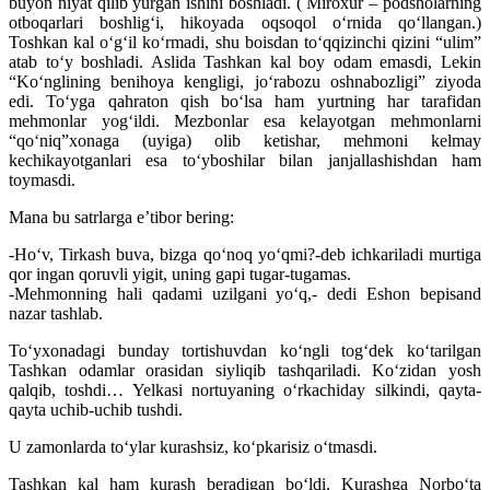
buyon niyat qilib yurgan ishini boshladi. ( Miroxur – podsholarning
otboqarlari boshligʻi, hikoyada oqsoqol oʻrnida qoʻllangan.)
Toshkan kal oʻgʻil koʻrmadi, shu boisdan toʻqqizinchi qizini “ulim”
atab toʻy boshladi. Aslida Tashkan kal boy odam emasdi, Lekin
“Koʻnglining benihoya kengligi, joʻrabozu oshnabozligi” ziyoda
edi. Toʻyga qahraton qish boʻlsa ham yurtning har tarafidan
mehmonlar yogʻildi. Mezbonlar esa kelayotgan mehmonlarni
“qoʻniq”xonaga (uyiga) olib ketishar, mehmoni kelmay
kechikayotganlari esa toʻyboshilar bilan janjallashishdan ham
toymasdi.
Mana bu satrlarga eʼtibor bering:
-Hoʻv, Tirkash buva, bizga qoʻnoq yoʻqmi?-deb ichkariladi murtiga
qor ingan qoruvli yigit, uning gapi tugar-tugamas.
-Mehmonning hali qadami uzilgani yoʻq,- dedi Eshon bepisand
nazar tashlab.
Toʻyxonadagi bunday tortishuvdan koʻngli togʻdek koʻtarilgan
Tashkan odamlar orasidan siyliqib tashqariladi. Koʻzidan yosh
qalqib, toshdi… Yelkasi nortuyaning oʻrkachiday silkindi, qayta-
qayta uchib-uchib tushdi.
U zamonlarda toʻylar kurashsiz, koʻpkarisiz oʻtmasdi.
Tashkan kal ham kurash beradigan boʻldi. Kurashga Norboʻta