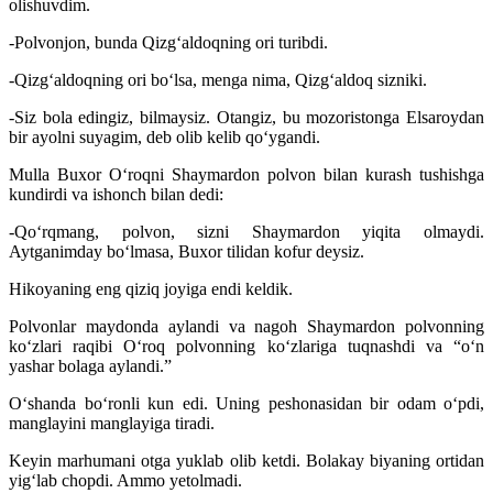
olishuvdim.
-Polvonjon, bunda Qizgʻaldoqning ori turibdi.
-Qizgʻaldoqning ori boʻlsa, menga nima, Qizgʻaldoq sizniki.
-Siz bola edingiz, bilmaysiz. Otangiz, bu mozoristonga Elsaroydan
bir ayolni suyagim, deb olib kelib qoʻygandi.
Mulla Buxor Oʻroqni Shaymardon polvon bilan kurash tushishga
kundirdi va ishonch bilan dedi:
-Qoʻrqmang, polvon, sizni Shaymardon yiqita olmaydi.
Aytganimday boʻlmasa, Buxor tilidan kofur deysiz.
Hikoyaning eng qiziq joyiga endi keldik.
Polvonlar maydonda aylandi va nagoh Shaymardon polvonning
koʻzlari raqibi Oʻroq polvonning koʻzlariga tuqnashdi va “oʻn
yashar bolaga aylandi.”
Oʻshanda boʻronli kun edi. Uning peshonasidan bir odam oʻpdi,
manglayini manglayiga tiradi.
Keyin marhumani otga yuklab olib ketdi. Bolakay biyaning ortidan
yigʻlab chopdi. Ammo yetolmadi.