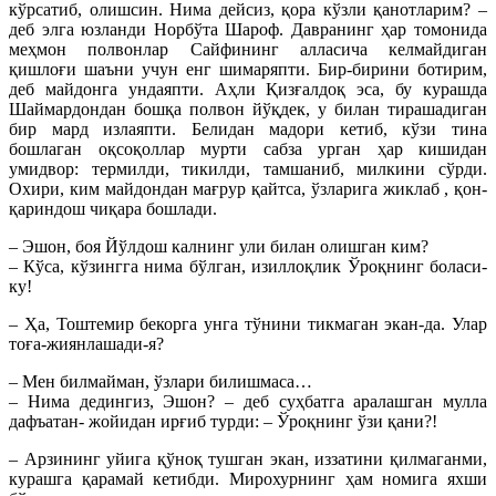
кўрсатиб, олишсин. Нима дейсиз, қора кўзли қанотларим? –
деб элга юзланди Норбўта Шароф. Давранинг ҳар томонида
меҳмон полвонлар Сайфининг алласича келмайдиган
қишлоғи шаъни учун енг шимаряпти. Бир-бирини ботирим,
деб майдонга ундаяпти. Аҳли Қизғалдоқ эса, бу курашда
Шаймардондан бошқа полвон йўқдек, у билан тирашадиган
бир мард излаяпти. Белидан мадори кетиб, кўзи тина
бошлаган оқсоқоллар мурти сабза урган ҳар кишидан
умидвор: термилди, тикилди, тамшаниб, милкини сўрди.
Охири, ким майдондан мағрур қайтса, ўзларига жиклаб , қон-
қариндош чиқара бошлади.
– Эшон, боя Йўлдош калнинг ули билан олишган ким?
– Кўса, кўзингга нима бўлган, изиллоқлик Ўроқнинг боласи-
ку!
– Ҳа, Тоштемир бекорга унга тўнини тикмаган экан-да. Улар
тоға-жиянлашади-я?
– Мен билмайман, ўзлари билишмаса…
– Нима дедингиз, Эшон? – деб суҳбатга аралашган мулла
дафъатан- жойидан ирғиб турди: – Ўроқнинг ўзи қани?!
– Арзининг уйига қўноқ тушган экан, иззатини қилмаганми,
курашга қарамай кетибди. Мирохурнинг ҳам номига яхши