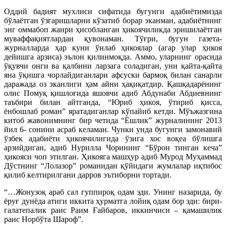
Оддий бадият мухлиси сифатида бугунги адабиётимизда
бўлаётган ўзгаришларни кўзатиб борар эканман, адабиётнинг
энг оммабоп жанри ҳисобланган ҳикоячиликда эришилаётган
муваффақиятлардан қувонаман. Тўғри, бугун газета-
журналларда ҳар куни ўнлаб ҳикоялар (агар улар ҳикоя
дейишга арзиса) эълон қилинмоқда. Аммо, уларнинг орасида
ўқувчи онги ва қалбини ларзага соладиган, уни қайта-қайта
яна ўқишга чорлайдиганлари афсуски бармоқ билан санарли
даражада оз эканлиги ҳам айни ҳақиқатдир. Қашқадарёнинг
олис Помуқ қишлоғида яшовчи адиб Абдунаби Абдиевнинг
таъбири билан айтганда, “Юриб ҳикоя, ўтириб қисса,
ёнбошлаб роман” яратадиганлар кўпайиб кетди. Мўъжазгина
китоб жавонимнинг бир четида “Ёшлик” журналининг 2013
йил 6- сонини асраб келаман. Чунки унда бугунги замонавий
ўзбек адабиёти ҳикоячилигида ўзига хос воқеа бўлишга
арзийдиган, адиб Нурилла Чорининг “Бўрон тинган кеча”
ҳикояси чоп этилган. Ҳикояга машҳур адиб Мурод Муҳаммад
Дўстнинг “Лолазор” романидан қўйидаги жумлалар иқтибос
қилиб келтирилгани дарров эътиборни тортади.
“…Жонузоқ араб сал гуппироқ одам эди. Унинг назарида, бу
ёруғ дунёда атиги иккита ҳурматга лойиқ одам бор эди: бири-
галатепалик раис Раим Ғайбаров, иккинчиси – қамашилик
раис Норбўта Шароф”.