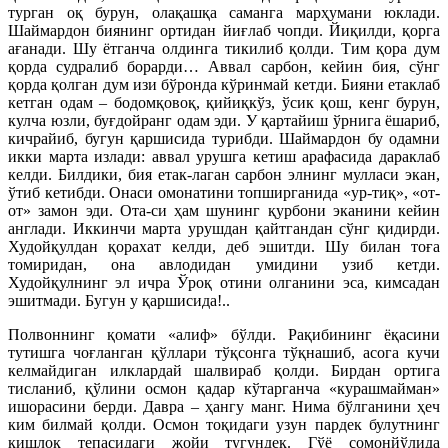
турган оқ бурун, олақашқа саманга марҳумани юклади.
Шаймардон биянинг ортидан йиғлаб чопди. Йиқилди, қорга
ағанади. Шу ётганча олдинга тикилиб қолди. Тим қора дум
қорда судралиб борарди… Аввал сарбон, кейин бия, сўнг
қорда қолган дум изи бўронда кўринмай кетди. Бияни етаклаб
кетган одам – бодомқовоқ, қийиқкўз, ўсик қош, кенг бурун,
кулча юзли, буғдойранг одам эди. У қартайиш ўрнига ёшариб,
кичрайиб, бугун қаршисида турибди. Шаймардон бу одамни
икки марта излади: аввал урушга кетиш арафасида дараклаб
келди. Билдики, бия етак-лаган сарбон элнинг мулласи экан,
ўтиб кетибди. Онаси омонатини топширганида «ур-тиқ», «от-
от» замон эди. Ота-си ҳам шунинг қурбони эканини кейин
англади. Иккинчи марта урушдан қайтгандан сўнг қидирди.
Худойқулдан қорахат келди, деб эшитди. Шу билан тоға
томиридан, она авлодидан умидини узиб кетди.
Худойқулнинг эл ичра Ўроқ отини олганини эса, кимсадан
эшитмади. Бугун у қаршисида!..
Полвоннинг қомати «алиф» бўлди. Рақибининг ёқасини
тутишга чоғланган қўллари тўқсонга тўқнашиб, асога кучи
келмайдиган илклардай шалвираб қолди. Бирдан ортига
тисланиб, қўлини осмон қадар кўтарганча «курашмайман»
ишорасини берди. Давра – ҳангу манг. Нима бўлганини ҳеч
ким билмай қолди. Осмон тоқидаги узун пардек булутнинг
қишлоқ тепасидаги жойи тугундек. Гўё сомонйўлида