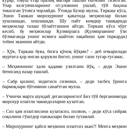
кўрар, товуш етар оралиқ масофа ташлаб ёш-яланг тизилган.
Улар келгувчиларнинг от-уловини ушлаб, тўй баҳона
тикилган ўтовга чорлайди. Ўтовда Бухор мулла, Тиркаш кўса,
Эшон Ташкан мирохурнинг қаватида меҳмонлар билан
хушлашади, хешлашади. Шу пайт кимдир ташқарида
меҳмонлар талаш бўлаётганини айтди. Тиркаш кўса чўрт
кесиб, бу меҳмонлар Қулмирзага (Қулмирзанинг ўзи
бўлмаганда унинг исмига шайтон лақабини ҳам тиркарди)
тобин эканини айтди.
– Ҳўв, Тиркаш бува, бизга қўноқ йўқми? – деб ичкарилади
муртига қор инган қорувли йигит, унинг гапи тугар-тугамас.
– Меҳмоннинг ҳали қадами узилгани йўқ, – деди Эшон
беписанд назар ташлаб.
– Сабр қилинг, эндигиси сизники, – деди тасбеҳ ўрнига
бармоқлари бўғимини санаётган мулла.
– Учинчи марта шундай деганларингиз! Биз тўй берганимизда
мирохур иззатли чавандозларни кузатган.
– Сиз ҳам иззатлисини кузатасиз, полвон, – деди кўса сийрак
соқолини гўштдор панжалари билан тутамлаб.
– Мирохурнинг қайси меҳмони иззатсиз экан?! Менга меҳмон