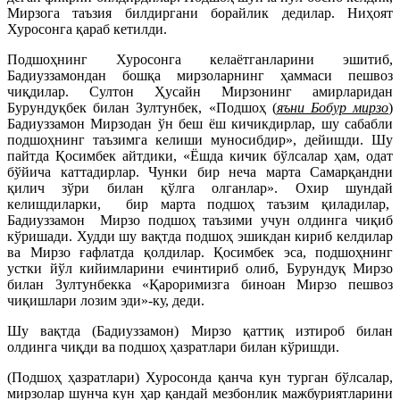
Мирзога таъзия билдиргани борайлик дедилар. Ниҳоят
Хуросонга қараб кетилди.
Подшоҳнинг Хуросонга келаётганларини эшитиб,
Бадиуззамондан бошқа мирзоларнинг ҳаммаси пешвоз
чиқдилар. Султон Ҳусайн Мирзонинг амирларидан
Бурундуқбек билан Зултунбек, «Подшоҳ (
яъни Бобур мирзо
)
Бадиуззамон Мирзодан ўн беш ёш кичикдирлар, шу сабабли
подшоҳнинг таъзимга келиши муносибдир», дейишди. Шу
пайтда Қосимбек айтдики, «Ёшда кичик бўлсалар ҳам, одат
бўйича каттадирлар. Чунки бир неча марта Самарқандни
қилич зўри билан қўлга олганлар». Охир шундай
келишдиларки, бир марта подшоҳ таъзим қиладилар,
Бадиуззамон Мирзо подшоҳ таъзими учун олдинга чиқиб
кўришади. Худди шу вақтда подшоҳ эшикдан кириб келдилар
ва Мирзо ғафлатда қолдилар. Қосимбек эса, подшоҳнинг
устки йўл кийимларини ечинтириб олиб, Бурундуқ Мирзо
билан Зултунбекка «Қароримизга биноан Мирзо пешвоз
чиқишлари лозим эди»-ку, деди.
Шу вақтда (Бадиуззамон) Мирзо қаттиқ изтироб билан
олдинга чиқди ва подшоҳ ҳазратлари билан кўришди.
(Подшоҳ ҳазратлари) Хуросонда қанча кун турган бўлсалар,
мирзолар шунча кун ҳар қандай мезбонлик мажбуриятларини