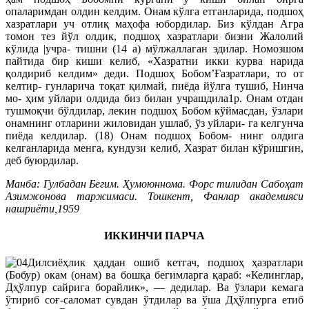
опаларимдан олдин келдим. Онам кўлга етганларида, подшоҳ
хазратлари уч отлиқ маҳофа юбордилар. Биз кўлдан Агра
томон тез йўл олдик, подшоҳ хазратлари бизни Жалолий
кўлида |учра- тишни (14 а) мўлжаллаган эдилар. Номозшом
пайтида бир киши келиб, «Хазратни икки курва нарида
қолдириб келдим» деди. Подшоҳ Бобом’Ғазратлари, то от
келтир- гунларича тоқат қилмай, пиёда йўлга тушиб, Нинча
мо- ҳим уйлари олдида биз билан учрашдила1р. Онам отдан
тушмоқчи бўлдилар, лекин подшоҳ Бобом кўймасдан, ўзлари
онамнинг отларини жиловидан ушлаб, ўз уйлари- га келгунча
пиёда келдилар. (18) Онам подшоҳ Бобом- нинг олдига
келганларида менга, кундузи келиб, Хазрат билан кўришгин,
деб буюрдилар.
Манба: Гулбадан Бегим. Ҳумоюннома. Форс тилидан Сабоҳат
Азимжонова таржимаси. Тошкент, Фанлар академияси
нашриёти,1959
ИККИНЧИ ПАРЧА
Дилсиёҳлик ҳаддан ошиб кетгач, подшоҳ ҳазратлари
(Бобур) окам (онам) ва бошқа бегимларга қараб: «Келинглар,
Дҳўлпур сайрига борайлик», — дедилар. Ва ўзлари кемага
ўтириб соғ-саломат сувдан ўтдилар ва ўша Дҳўлпурга етиб