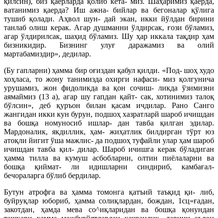
қилсин), биз қаерларда қолиб кета- миз. Шаҳаримиз қаерда,
ватанимиз қаерда? Иш ажна- бийлар ва бегоналар қўлига
тушиб қолади. Аҳвол шун- дай экан, икки йўлдан бирини
танлаб олиш керак. Агар душманни ўлдирсак, ғози бўламиз,
агар ўлдирилсак, шаҳид бўламиз. Шу ҳар иккала тақдир ҳам
бизникидир. Бизнинг улуғ даражамиз ва олий
мартабамиздир», дедилар.
(Бу гапларни) ҳамма бир оғиздан қабул қилди. «Под- шоҳ худо
хоҳласа, то жону танимизда охирги нафаси- миз қолгунича
урушамиз, жон фидоликда ва қон сочиш- ликда ўзимизни
аямаймиз (13 а), агар шу гапдан қайт- сак, хотинимиз талоқ
бўлсин», деб қуръон билан қасам ичдилар. Рано Санго
жангидан икки кун бурун, подшоҳ хазратларй шароб ичишдан
ва бошқа номуносиб ишлар- дан тавба қилган эдилар.
Мардоналик, якдиллик, ҳам- жиҳатлик билдирган тўрт юз
атоқли йигит ўша мажлис- да подшоҳ туфайли улар ҳам шароб
ичишдан тавба қил- дилар. Шароб ичишга керак бўладиган
ҳамма тилла ва кумуш асбобларни, олтин пиёлаларни ва
бошқа қиймат- ли идишларни синдириб, камбағал-
бечораларга бўлиб бердилар.
Бутун атрофга ва ҳамма томонга қатъий таъқид қи- либ,
буйруқлар юбориб, ҳамма солиқлардан, бождан, 1сц«ғадан,
закотдан, ҳамда мева со^иқларидан ва бошқа қонундан