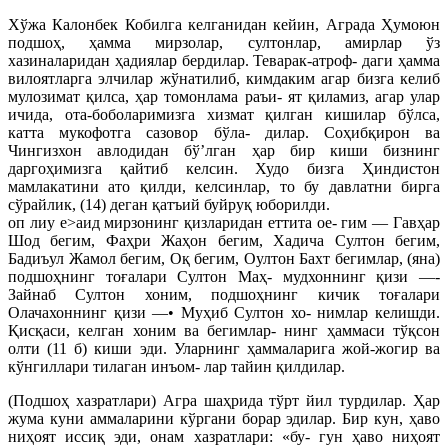
Хўжа Калонбек Кобилга келганидан кейин, Аграда Ҳумоюн
подшоҳ, ҳамма мирзолар, султонлар, амирлар ўз
хазиналаридан ҳадиялар бердилар. Теварак-атроф- даги ҳамма
вилоятларга элчилар жўнатилиб, кимдаким агар бизга келиб
мулозимат қилса, ҳар томонлама раъи- ят қиламиз, агар улар
ичида, ота-боболаримизга хизмат қилган кишилар бўлса,
катта мукофотга сазовор бўла- дилар. Соҳибқирон ва
Чингизхон авлодидан бў’лган ҳар бир киши бизнинг
даргоҳимизга қайтиб келсин. Худо бизга Ҳиндистон
мамлакатини ато қилди, келсинлар, то бу давлатни бирга
сўрайлик, (14) деган қатъий буйруқ юборилди.
оп лиу е>аид мирзонинг қизларидан еттита ое- гим — Гавҳар
Шод бегим, Фаҳри Жаҳон бегим, Хадича Султон бегим,
Бадиъул Жамол бегим, Оқ бегим, Оултон Бахт бегимлар, (яна)
подшоҳнинг тоғалари Султон Маҳ- мудхоннинг қизи —-
Зайнаб Султон хоним, подшоҳнинг кичик тоғалари
Олачахоннинг қизи —• Муҳиб Султон хо- нимлар келишди.
Қисқаси, келган хоним ва бегимлар- нинг ҳаммаси тўқсон
олти (11 б) киши эди. Уларнинг ҳаммаларига жой-жогир ва
кўнгиллари тилаган инъом- лар тайин қилдилар.
(Подшоҳ хазратлари) Агра шаҳрида тўрт йил турдилар. Ҳар
жума куни аммаларини кўргани борар эдилар. Бир кун, ҳаво
ниҳоят иссиқ эди, онам хазратлари: «бу- гун ҳаво ниҳоят