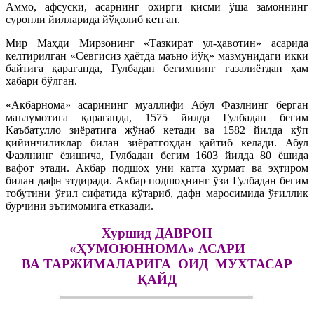
Аммо, афсуски, асарнинг охирги қисми ўша замоннинг
суронли йилларида йўқолиб кетган.
Мир Маҳди Мирзонинг «Тазкират ул-ҳавотин» асарида
келтирилган «Севгисиз ҳаётда маъно йўқ» мазмунидаги икки
байтига қараганда, Гулбадан бегимнинг ғазалиётдан ҳам
хабари бўлган.
«Акбарнома» асарининг муаллифи Абул Фазлнинг берган
маълумотига қараганда, 1575 йилда Гулбадан бегим
Каъбатулло зиёратига жўнаб кетади ва 1582 йилда кўп
қийинчиликлар билан зиёратгоҳдан қайтиб келади. Абул
Фазлнинг ёзишича, Гулбадан бегим 1603 йилда 80 ёшида
вафот этади. Акбар подшоҳ уни катта ҳурмат ва эҳтиром
билан дафн этдиради. Акбар подшоҳнинг ўзи Гулбадан бегим
тобутини ўғил сифатида кўтариб, дафн маросимида ўғиллик
бурчини эътимомига етказади.
Хуршид ДАВРОН
«ҲУМОЮННОМА» АСАРИ
ВА ТАРЖИМАЛАРИГА ОИД МУХТАСАР
ҚАЙД