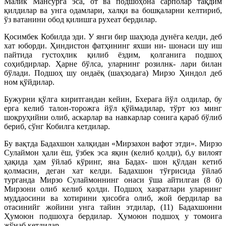
Малик Мансурга эса, от ва подшоҳона сарполар тақдим
қилдилар ва унга одамлари, халқи ва бошқаларни келтириб,
ўз ватанини обод қилишга рухеат бердилар.
Қосимбек Кобилда эди. У янги бир шаҳзода дунёга келди, деб
хат юборди. Ҳиндистон фатҳининг яхши ни- шонаси шу иш
пайтида густоҳлик қилиб ёздим, қолганига подшоҳ
соҳибдирлар. Ҳарне бўлса, уларнинг розилнк- лари билан
бўлади. Подшоҳ шу ондаёқ (шаҳзодага) Мирзо Ҳиндол деб
ном қўйдилар.
Бужурни қўлга киритгандан кейин, Бхерага йўл олдилар, бу
ерга келиб талон-торожга йўл қўймадилар, тўрт юз минг
шоқруҳийни олиб, аскарлар ва навкарлар сонига қараб бўлиб
бериб, сўнг Кобилга кетдилар.
Бу вақтда Бадахшон халқидан «Мирзахон вафот этди». Мирзо
Сулаймон ҳали ёш, ўзбек эса яқин (келиб қолди), б,у вилоят
ҳақида ҳам ўйлаб кўринг, яна Бадах- шон қўлдан кетиб
қолмасин, деган хат келди. Бадахшон тўғрисида ўйлаб
турганда Мирзо Сулаймоннинг онаси ўша айтилган (8 б)
Мирзони олиб келиб қолди. Подшоҳ хазратлари уларнинг
муддаосини ва хотирини ҳисобга олиб, жой бердилар ва
отасинийг жойини унга тайин этдилар, (11) Бадахшонни
Ҳумоюн подшоҳга бердилар. Ҳумоюн подшоҳ у томоига
жўнаб кетдилар.