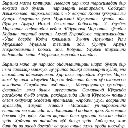
Биргина мисол келтирай. Аввалан ҳар икки таржимадан бир
воқеага оид бўлган парчаларни келтираман. Сабаҳат
Азимжонова таржимасидан: «У вақтда Кобил ҳукмронлиги
Зуннун Арғуннинг ўғли Муҳаммад Муқимнинг қўлида эди.
(Зуннун Арғун) Ноҳид бегимнинг бобосидир. У Улуғбек
Мирзонинг вафотидан кейин Абдураззоқ Мирзонинг қўлидан
Кобилни тортиб олган.»
Аҳмад Қуронбеков
таржимасидан:
«Ўша даврда Кобул ҳокимлиги Зуннун Арғуннинг ўғли
Муҳаммад Муқимга тегишли эди. (Зуннун Арғун)
Ноҳидбегимнинг бобоси эди. Кобулни Улуғбек Мирзонинг
вафотидан кейин Абдураззоқ мирзодан олинди».
Биргина мана шу парчада ойдинлаштириш шарт бўлган бир
неча саволлар мавжуд. Бу ўринда бошқа саволларни қўйиб, энг
асосийсини айтмоқчиман: Ҳар икки парчадаги Улуғбек Мирзо
ким? Бу шахс «Улуғбек Мирзо» дейилиши билан кўз олдимизга
келадиган Соҳибқирон набираси, Мовароуннаҳр ҳукмдори,
фалакиёт илми билан шуғулланган, Самарқанд Кўҳагида
расадхона бунёд этган, раҳбарлигида «Зичи Кўрагон» номини
олган юлдузлар жадвали яратилган, «Арбаъи улус» асарининг
муаллифи, Ҳазрат Навоий «Мажолис ун-нафоис»нинг
еттинчи мажлисида: «… донишманд подшоҳ эрди. Камолати
бағоят кўп эрди. Етти қироат била қуръони мажид ёдида
эрди. Ҳайъат ва риёзийни хўб билур эрди. Андоқким, зиж
битиди ва расад боғлади ва ҳоло анинг зижи орода шоеъдур.