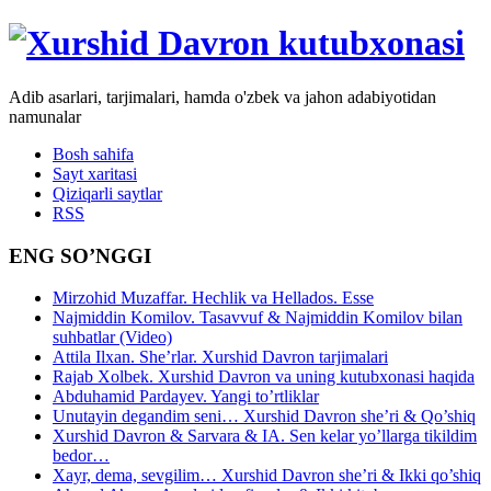
Adib asarlari, tarjimalari, hamda o'zbek va jahon adabiyotidan
namunalar
Bosh sahifa
Sayt xaritasi
Qiziqarli saytlar
RSS
ENG SO’NGGI
Mirzohid Muzaffar. Hechlik va Hellados. Esse
Najmiddin Komilov. Tasavvuf & Najmiddin Komilov bilan
suhbatlar (Video)
Attila Ilxan. She’rlar. Xurshid Davron tarjimalari
Rajab Xolbek. Xurshid Davron va uning kutubxonasi haqida
Abduhamid Pardayev. Yangi to’rtliklar
Unutayin degandim seni… Xurshid Davron she’ri & Qo’shiq
Xurshid Davron & Sarvara & IA. Sen kelar yo’llarga tikildim
bedor…
Xayr, dema, sevgilim… Xurshid Davron she’ri & Ikki qo’shiq