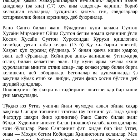
ташқари ҳамма мажбурйятлардан кечганлик- ларини эълон
қилдилар (ва яна) (17) ҳеч ким савдогар- ларнинг бориб
келадиган йўлларида тўсқинлик қилма- гин, савдогарлар
хотцржамлик билан юрсинлар, деб буюрдилар.
Рано Санго билан жанг бўладиган куни кечаси Султон
Ҳусайн Мирзонинг Ойша Султон бегим номли қизининг ўғли
Қосим Ҳусайн Султон Хуросондан Курухи қишлоғига
келибди, деган хабар келди. (13 б) Б,у ха- барни эшитиб,
Хазрат кўп хурсанд бўлдилар. У билан қанча киши ҳамроҳ
экан, деб сўрадилар. Кейинроқ аниқ- данишича, ўттиз-қирқ
отлиқ билан келаётган экан. Шу куни ярим кечада яхши
қуролланган мингта отлиқ аскар- лар кечаси улар билан бирга
келишсин, деб юбордилар. Бегоналар ва душманларда ўз
вақтида кўмак етиб ке- либди, деган фикр ҳосил бўлсин деб
шундай қилдилар.
Подшоҳнинг бу фикри ва тадбирини эшитгаи ҳар бир киши
уни маъқуллади.
Тўққиз юз ўттиз учинчи йили жумодул аввал ойида саҳар
вақтида Сигири тоғининг этагида (бу тоғнинг ус- тида ҳозир
Фатҳпур шаҳри бино қилинган) Рано Санго билан жанг
бўлди. Худонинг инояти билан (подшоҳ) ғалаба қозондилар ва
ғози бўлдилар. Рано Сангонинг фат- ҳидан бир йил ўтгач,
онам — Моҳим бегим Кобилдан Ҳиндистонга келдилар. Мен
ҳам подшоҳ Бобомни кўргани у киши билан бирга