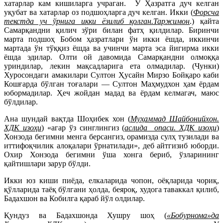
хатарлар кам кишиларга учраган. У Ҳазратга дуч келган
уқубат ва хатарлар оз подшоҳларга дуч келган. Икки (
Форсча
текстда уч ўрнига икки ёзилиб қолган.Таржимон
.) қайта
Самарқандни қилич зўри билан фатҳ қилдилар. Биринчи
марта подшоҳ Бобом ҳазратлари ўн икки ёшда, иккинчи
мартада ўн тўққиз ёшда ва учинчи марта эса йигирма икки
ёшда эдилар. Олти ой давомида Самарқандни олмоққа
уриндилар, лекин мақсадларига ета олмадилар. (Чунки)
Хуросондаги амакилари Султон Ҳусайн Мирзо Бойқаро каби
Кошғарда бўлган тоғалари —
Султон Маҳмудхон ҳам ёрдам
юбормадилар. Ҳеч жойдан мадад ва ёрдам келмагач, маюс
бўлдилар.
Ана шундай вақтда Шоҳибек хон (
Муҳаммад Шайбонийхон.
ХДК изоҳи
) «агар ўз синглингиз (
аслида опаси. ХДК изоҳи
)
Хонзода бегимни менга берсангиз, орамизда сулҳ тузилади ва
иттифоқчилик алоқалари ўрнатилади», деб айтгизиб юборди.
Охир Хонзода бегимни ўша хонга бериб, ўзларининг
қайтишлари зарур бўлди.
Икки юз киши пиёда, елкаларида чопон, оёқларида чориқ,
қўлларида таёқ бўлгани ҳолда, беяроқ, худога таваккал қилиб,
Бадахшон ва Кобилга қараб йўл олдилар.
Қундуз ва Бадахшонда Хушру шоҳ (
«Бобурнома»да