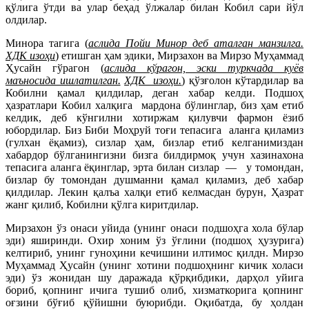
қўлига ўтди ва улар беҳад ўлжалар билан Кобил сари йўл
олдилар.
Минора тагига (
аслида Пойи Минор деб аталган манзилга.
ХДК изоҳи
) етишган ҳам эдики, Мирзахон ва Мирзо Муҳаммад
Ҳусайн гўрагон (
аслида кўрагон, эски туркчада куёв
маъносида ишлатилган.
ХДК изоҳи.
) қўзғолон кўтардилар ва
Кобилни қамал қилдилар, деган хабар келди. Подшоҳ
ҳазратлари Кобил халқига мардона бўлинглар, биз ҳам етиб
келдик, деб кўнгилни хотиржам қилувчи фармон ёзиб
юбордилар. Биз Биби Моҳруй тоғи тепасига аланга қиламиз
(гулхан ёқамиз), сизлар ҳам, бизлар етиб келганимиздан
хабардор бўлганингизни бизга билдирмоқ учун хазинахона
тепасига аланга ёқинглар, эрта билан сизлар — у томондан,
бизлар бу томондан душманни қамал қиламиз, деб хабар
қилдилар. Лекин қалъа халқи етиб келмасдан бурун, Ҳазрат
жанг қилиб, Кобилни қўлга киритдилар.
Мирзахон ўз онаси уйида (унинг онаси подшоҳга хола бўлар
эди) яширинди. Охир хоним ўз ўғлини (подшоҳ ҳузурига)
келтириб, унинг гуноҳини кечишини илтимос қилдн. Мирзо
Муҳаммад Ҳусайн (унинг хотини подшоҳнинг кичик холаси
эди) ўз жонидан шу даражада қўрқибдики, дарҳол уйига
бориб, қопнинг ичига тушиб олиб, хизматкорига қопнинг
оғзини бўғиб қўйишни бую
рибди. Оқибатда, бу ҳолдан