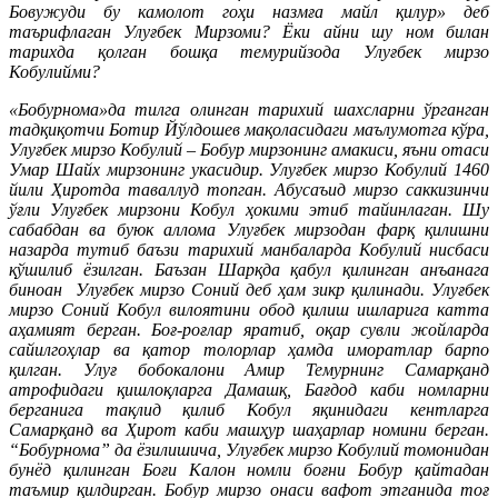
Бовужуди бу камолот гоҳи назмға майл қилур» деб
таърифлаган Улуғбек Мирзоми? Ёки айни шу ном билан
тарихда қолган бошқа темурийзода Улуғбек мирзо
Кобулийми?
«Бобурнома»да тилга олинган тарихий шахсларни ўрганган
тадқиқотчи Ботир Йўлдошев мақоласидаги маълумотга кўра,
Улуғбек мирзо Кобулий – Бобур мирзонинг амакиси, яъни отаси
Умар Шайх мирзонинг укасидир. Улуғбек мирзо Кобулий 1460
йили Ҳиротда таваллуд топган. Абусаъид мирзо саккизинчи
ўғли Улуғбек мирзони Кобул ҳокими этиб тайинлаган. Шу
сабабдан ва буюк аллома Улуғбек мирзодан фарқ қилишни
назарда тутиб баъзи тарихий манбаларда Кобулий нисбаси
қўшилиб ёзилган. Баъзан Шарқда қабул қилинган анъанага
биноан Улуғбек мирзо Соний деб ҳам зикр қилинади. Улуғбек
мирзо Соний Кобул вилоятини обод қилиш ишларига катта
аҳамият берган. Боғ-роғлар яратиб, оқар сувли жойларда
сайилгоҳлар ва қатор толорлар ҳамда иморатлар барпо
қилган. Улуғ бобокалони Амир Темурнинг Самарқанд
атрофидаги қишлоқларга Дамашқ, Бағдод каби номларни
берганига тақлид қилиб Кобул яқинидаги кентларга
Самарқанд ва Ҳирот каби машҳур шаҳарлар номини берган.
“Бобурнома” да ёзилишича, Улуғбек мирзо Кобулий томонидан
бунёд қилинган Боғи Калон номли боғни Бобур қайтадан
таъмир қилдирган. Бобур мирзо онаси вафот этганида тоғ