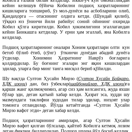
Кобилга ғалаба билан келдилар. Икки-уч кун омонатликдан
кейин келишув бўйича Кобилни подшоҳ хазратларининг
кишиларига топшириб, ўз мол-дунёси ва асбобларини олиб,
Қандаҳорга — отасининг олдига кетди. (Шундай қилиб),
тўққиз юз ўнинчи йили рабийус соний ойининг охирида
Кобил қўлга киритилди. Кобил ҳокимлигини эгаллагандан
кейин Бинкашга кетдилар. У ерни ҳам эгаллаб, яна Кобилга
келдилар.
Подшоҳ ҳазратларининг оналари Хоним ҳазратлари олти кун
бетоб бўлиб ётиб, (сўнг) ўткинчи дунёдан абадий дунёга
ўтдилар. Хонимни Ҳазратнинг Наврўз боғларига
қолдирдилар. Бу боғнинг эгалари энг яқин кишилардан
эдилар, уларга бир минг танга мисқол бериб қўйилди.
Шу вақтда Султон Ҳусайн Мирзо (
Султон Ҳусайн Бойқаро.
ХДК изоҳи
) дан, биз ўзбеклар(
шайбонийлар. ХДК изоҳи
)га
қарши жанг қилмоқчимиз, агар сиз ҳам келсангиз, жуда яхши
бўлар эди, деган қатъий хабар келди. Ҳазрат эса, худди шу
мазмундаги таклифни худодан тилар эдилар, ниҳоят улар
томонга отландилар. Йўлда кетаётганда «Султон Ҳусайн
Мирзо вафот этди» деган хабар келди.
Подшоҳ ҳазратларининг амирлари, агар Султон Ҳусайн
Мирзо вафот қилган бўлсалар, қайтиб Кобилга кетмоқ лозим
деган фикрни билдирдилар. Подшоҳ шунча йўл босиб келдик,