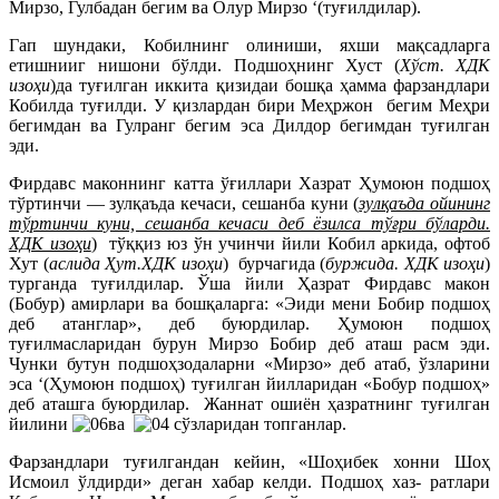
Мирзо, Гулбадан бегим ва Олур Мирзо ‘(туғилдилар).
Гап шундаки, Кобилнинг олиниши, яхши мақсадларга
етишнииг нишони бўлди. Подшоҳнинг Хуст (
Хўст. ХДК
изоҳи
)да туғилган иккита қизидаи бошқа ҳамма фарзандлари
Кобилда туғилди. У қизлардан бири Меҳржон бегим Меҳри
бегимдан ва Гулранг бегим эса Дилдор бегимдан туғилган
эди.
Фирдавс маконнинг катта ўғиллари Хазрат Ҳумоюн подшоҳ
тўртинчи — зулқаъда кечаси, сешанба куни (
зулқаъда ойининг
тўртинчи куни, сешанба кечаси деб ёзилса тўғри бўларди.
ХДК изоҳи
) тўққиз юз ўн учинчи йили Кобил аркида, офтоб
Хут (
аслида Ҳут.ХДК изоҳи
) бурчагида (
буржида. ХДК изоҳи
)
турганда туғилдилар. Ўша йили Ҳазрат Фирдавс макон
(Бобур) амирлари ва бошқаларга: «Эиди мени Бобир подшоҳ
деб атанглар», деб буюрдилар. Ҳумоюн подшоҳ
туғилмасларидан бурун Мирзо Бобир деб аташ расм эди.
Чунки бутун подшоҳзодаларни «Мирзо» деб атаб, ўзларини
эса ‘(Ҳумоюн подшоҳ) туғилган йиллари
дан «Бобур подшоҳ»
деб аташга буюрдилар. Жаннат
ошиён ҳазратнинг туғилган
йилини
ва
сўзларидан топганлар.
Фарзандлари туғилгандан кейин, «Шоҳибек хонни Шоҳ
Исмоил ўлдирди» деган хабар келди. Подшоҳ хаз- ратлари