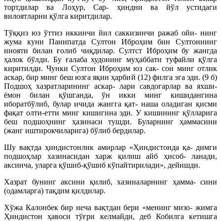
тортдилар ва Лоҳур, Сар- ҳиндни ва йўл устидаги
вилоятларни қўлга киритдилар.
Тўққиз юз ўттиз иккинчи йил саккизинчи ражаб ойи- нинг
жума куни Панипатда Султон Иброҳим бин Султон
нинг
инояти билан ғолиб чиқдилар. Султст Иброҳим бу жангда
ҳалок бўлди. Бу ғалаба худонинг муҳаббати туфайли қўлга
киритилди. Чунки Султон Иброҳим юз сак- сон минг отлик
аскар, бир минг беш юзга яқин ҳарбий (12) филга эга эди. (9 б)
Подшоҳ хазратларининг аскар- лари савдогарлар ва яхши-
ёмон билан қўшганда, ўн икки минг кишидангина
иборатбўлиб, булар ичида жаигга қат- наша оладиган қисми
фақат олти-етти минг кишигина эди. У кишининг қўлларига
беш подшоҳнинг ҳазинаси тушди. Буларнинг ҳаммасини
(жанг иштирокчиларига) бўлиб бердилар.
Шу вақтда ҳиндистонлик амирлар «Ҳиндистонда қа- димги
подшоҳлар хазинасидан харж қилиш айб ҳисоб- ланади,
аксинча, уларга қўшиб-қўшиб кўпайтирилади», дейишди.
Хазрат бунинг аксини қилиб, хазиналарнинг ҳамма- сини
(одамларга) тақдим қилдилар.
Хўжа Калонбек бир неча вақтдан бери «менинг мизо- жимга
Ҳиндистон ҳавоси тўғри келмайди, деб Кобилга кетишга