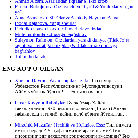
Ahmad A’zam. Asarlaridan fiqralar & Ikki kitob
Farhod Bobojonov. Orzuga eltuvchi yo‘l & Yulduzlar yurgan
yo`l
Anna Axmatova. She’rlar & Anatoliy Nayman. Anna
Ibodat Rajabova. Yangi she’rlar
Federiko Garsia Lorka. «Tamarit devoni»dan
Mirtemir domla xotirasiga bag’ishlov
Sulaymon Rahmon. Orzulardan yaratdi dunyo. (Tilak Jo’ra
siyrati va suvratiga chizgilar) & Tilak Jo’ra xotirasiga
bag’ishlov
Tolibi ilm kerak…
ENG KO’P O’QILGAN
Xurshid Davron. Vatan haqida she’rlar
1 сентябрь -
Ўзбекистон Республикасининг Мустақиллик куни.
Айём муборак бўлсин! Энг азиз ва энг…
Umar Xayyom.Ruboiylar
Буюк Умар Хайём
таваллудининг 970 йиллиги олдидан (15 май) Аввал
тафаккурда туғилиб, кейин қалб қўрига йўғрилган…
Mirzohid Muzaffar. Hechlik va Hellados. Esse
Тил нимага
имкон беради? Ўз қафасимизни яратишгами? Тил
инсоннинг энг даҳшатли эринчоқлиги эмасмиди? Биз