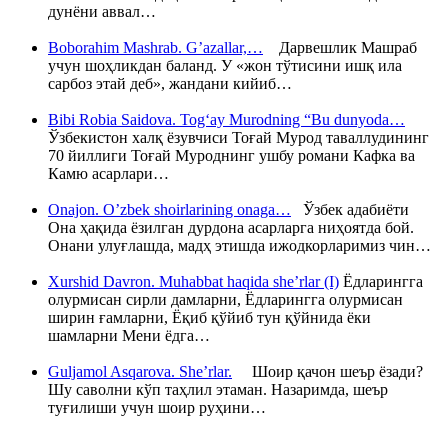
дунёни аввал…
Boborahim Mashrab. G’azallar,…
Дарвешлик Машраб
учун шоҳликдан баланд. У «жон тўтисини ишқ ила
сарбоз этай деб», жандани кийиб…
Bibi Robia Saidova. Tog‘ay Murodning “Bu dunyoda…
Ўзбекистон халқ ёзувчиси Тоғай Мурод таваллудининг
70 йиллиги Тоғай Муроднинг ушбу романи Кафка ва
Камю асарлари…
Onajon. O’zbek shoirlarining onaga…
Ўзбек адабиёти
Она ҳақида ёзилган дурдона асарларга ниҳоятда бой.
Онани улуғлашда, мадҳ этишда ижодкорларимиз чин…
Xurshid Davron. Muhabbat haqida she’rlar (I)
Ёдларингга
олурмисан сирли дамларни, Ёдларингга олурмисан
ширин ғамларни, Ёқиб қўйиб тун қўйнида ёки
шамларни Мени ёдга…
Guljamol Asqarova. She’rlar.
Шоир қачон шеър ёзади?
Шу саволни кўп таҳлил этаман. Назаримда, шеър
туғилиши учун шоир руҳини…