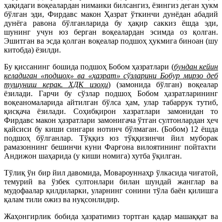
ҳақидаги воқеалардан нимаики билсангиз, ёзингиз деган ҳукм
бўлган эди, Фирдавс макон Ҳазрат ўткинчи дунёдан абадий
дунёга равона бўлганларида бу ҳақир саккиз ёшда эди,
шунинг учун юз берган воқеалардан эсимда оз қолган.
Эшитган ва эсда қолган воқеалар подшоҳ ҳукмига биноан (шу
китобда) ёзилди.
Бу қиссанинг бошида подшоҳ Бобом ҳазратлари (
бундан кейин
келадиган «подшоҳ» ва «ҳазрат» сўзларини Бобур мирзо деб
тушуниш керак. ХДК изоҳи
) (замонида бўлган) воқеалар
ёзилади. Гарчи бу сўзлар подшоҳ Бобом ҳазратларининг
воқеаномаларида айтилган бўлса ҳам, улар табаррук тутиб,
қисқача ёзилади. Соҳибқирон хазратлари замонидан то
Фирдавс макон ҳазратлари замонигача ўтган султонлардан ҳеч
қайсиси бу киши сингари нотинч бўлмаган. (Бобом) 12 ёшда
подшоҳ бўлганлар. Тўққиз юз тўққизинчи йил муборак
рамазоннинг бешинчи куни Фарғона вилоятининг пойтахти
Андижон шаҳарида (у киши номига) хутба ўқилган.
Тўлиқ ўн бир йил давомида, Мовароуннаҳр ўлкасида чиғатой,
темурий ва ўзбек султонлари билан шундай жанглар ва
мудофаалар қилдиларки, уларнинг сонини тўла баён қилишга
қалам тили ожиз ва нуқсонлидир.
Жаҳонгирлик бобида ҳазратимиз тортган қадар машаққат ва