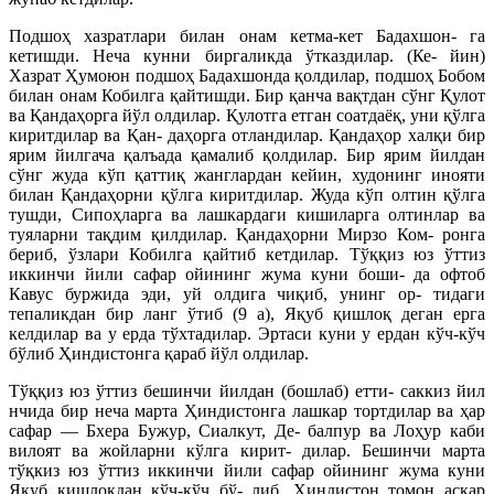
Подшоҳ хазратлари билан онам кетма-кет Бадахшон- га
кетишди. Неча кунни биргаликда ўтказдилар. (Ке- йин)
Хазрат Ҳумоюн подшоҳ Бадахшонда қолдилар, подшоҳ Бобом
билан онам Кобилга қайтишди. Бир қанча вақтдан сўнг Қулот
ва Қандаҳорга йўл олдилар. Қулотга етган соатдаёқ, уни қўлга
киритдилар ва Қан- даҳорга отландилар. Қандаҳор халқи бир
ярим йилгача қалъада қамалиб қолдилар. Бир ярим йилдан
сўнг жуда кўп қаттиқ жанглардан кейин, худонинг инояти
билан Қандаҳорни қўлга киритдилар. Жуда кўп олтин қўлга
тушди, Сипоҳларга ва лашкардаги кишиларга олтинлар ва
туяларни тақдим қилдилар. Қандаҳорни Мирзо Ком- ронга
бериб, ўзлари Кобилга қайтиб кетдилар. Тўққиз юз ўттиз
иккинчи йили сафар ойининг жума куни боши- да офтоб
Кавус буржида эди, уй олдига чиқиб, унинг ор- тидаги
тепаликдан бир ланг ўтиб (9 а), Яқуб қишлоқ деган ерга
келдилар ва у ерда тўхтадилар. Эртаси куни у ердан кўч-кўч
бўлиб Ҳиндистонга қараб йўл олдилар.
Тўққиз юз ўттиз бешинчи йилдан (бошлаб) етти- саккиз йил
нчида бир неча марта Ҳиндистонга лашкар тортдилар ва ҳар
сафар — Бхера Бужур, Сиалкут, Де- балпур ва Лоҳур каби
вилоят ва жойларни кўлга кирит- дилар. Бешинчи марта
тўқкиз юз ўттиз иккинчи йили сафар ойининг жума куни
Яқуб қишлоқдан кўч-кўч бў- либ, Ҳиндистон томон аскар