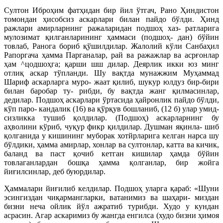
Султон Иброҳим фатҳидан бир йил ўтгач, Рано Ҳиндистон
томондан ҳисобсиз аскарлари билан пайдо бўлди. Ҳинд
ражлари амирларнинг ражаларидан подшоҳ хаз- ратларига
мулозимат қилганларининг ҳаммаси (подшоҳ- дан) бўйин
товлаб, Ранога бориб қўшилдилар. Жалолий кўли Санбаҳил
Рапоргача ҳамма Парганалар, рай ва ражажлар ва асрғонлар
ҳам ^цодшоҳга; қарши шш дилар. Деярлик икки юз минг
отлиқ аскар тўпланди. Шу вақтда мунажжим Муҳаммад
Шариф аскарларга муро- жаат қилиб, шукур юлдуз бир-бири
билан баробар ту- рибди, бу вақтда жанг қилмасинлар,
дедилар. Подшоҳ аскарлари ўртасида ҳайронлик пайдо бўлди,
кўп паро- кандалик (16) ва қўрқув бошланиб, (12 б) улар умид-
сизликка тушиб қолдилар. (Подшоҳ) аскарларнинг бу
аҳволини кўриб, чуқур фикр қилдилар. Душман яқинла- шиб
қолганида у кишининг муборак хотйрларига келган нарса шу
бўлдики, ҳамма амирлар, хонлар ва султонлар, катта ва кичик,
баланд ва паст қочиб кетган кишилар ҳамда бўйин
товлаганлардан бошқа ҳамма қолганлар, бир жойга
йиғилсинлар, деб буюрдилар.
Ҳаммалари йиғилиб келдилар. Подшоҳ уларга қараб: «Шуни
эсингиздан чиқармангларки, ватанимиз ва шаҳари- миздан
бизни неча ойлик йўл ажратиб турибди. Худо у кундан
асрасин. Агар аскаримиз бу жангда енгилса (худо бизни ҳимоя