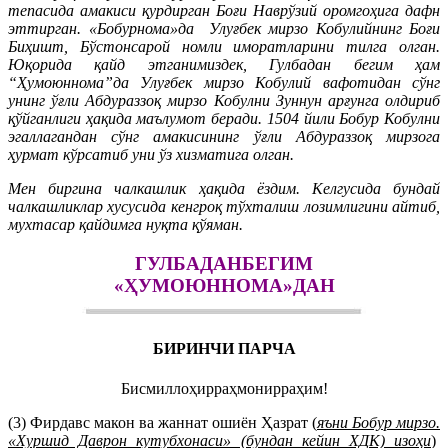
тепасида амакиси қурдирган Боғи Наврўзий оромгоҳига дафн
эттирган. «Бобурнома»да Улуғбек мирзо Кобулийнинг Боғи
Биҳишт, Бўстонсарой номли иморатларини тилга олган.
Юқорида қайд этганимиздек, Гулбадан бегим ҳам
“Ҳумоюннома”да Улуғбек мирзо Кобулий вафотидан сўнг
унинг ўғли Абдураззоқ мирзо Кобулни Зуннун арғунга олдириб
қўйганлиги ҳақида маълумот беради. 1504 йили Бобур Кобулни
эгаллагандан сўнг амакисининг ўғли Абдураззоқ мирзога
ҳурмат кўрсатиб уни ўз хизматига олган.
Мен биргина чалкашлик ҳақида ёздим. Келгусида бундай
чалкашликлар хусусида кенгроқ тўхталиш лозимлигини айтиб,
мухтасар қайдимга нуқта қўяман.
ГУЛБАДАНБЕГИМ
«ҲУМОЮННОМА»ДАН
БИРИНЧИ ПАРЧА
Бисмиллоҳирраҳмонирраҳим!
(3) Фирдавс макон ва жаннат ошиён Ҳазрат (
яъни Бобур мирзо.
«Хуршид Даврон кутубхонаси» (бундан кейин ХДК) изоҳи
)