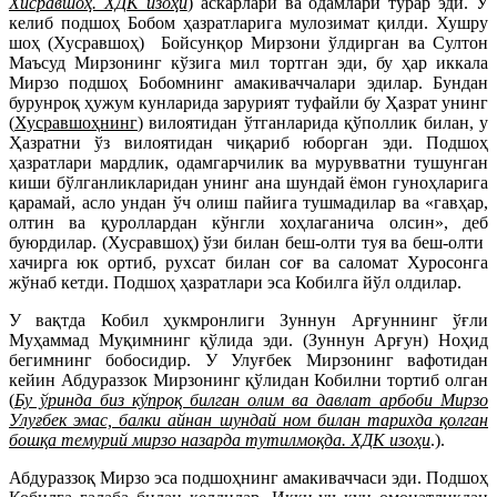
Хисравшоҳ. ХДК изоҳи
) аскарлари ва одамлари турар эди. У
келиб подшоҳ Бобом ҳазратларига мулозимат қилди. Хушру
шоҳ (Хусравшоҳ) Бойсунқор Мирзони ўлдирган ва Султон
Маъсуд Мирзонинг кўзига мил тортган эди, бу ҳар иккала
Мирзо подшоҳ Бобомнинг амакиваччалари эдилар. Бундан
бурунроқ ҳужум кунларида зарурият туфайли бу Ҳазрат унинг
(
Хусравшоҳнинг
) вилоятидан ўтганларида қўполлик билан, у
Ҳазратни ўз вилоятидан чиқариб юборган эди. Подшоҳ
ҳазратлари мардлик, одамгарчилик ва мурувватни тушунган
киши бўлганликларидан унинг ана шундай ёмон гуноҳларига
қарамай, асло ундан ўч олиш пайига тушмадилар ва «гавҳар,
олтин ва қуроллардан кўнгли хоҳлаганича олсин», деб
буюрдилар. (Хусравшоҳ) ўзи билан беш-олти туя ва беш-олти
хачирга юк ортиб, рухсат билан соғ ва саломат Хуросонга
жўнаб кетди. Подшоҳ ҳазратлари эса Кобилга йўл олдилар.
У вақтда Кобил ҳукмронлиги Зуннун Арғуннинг ўғли
Муҳаммад Муқимнинг қўлида эди. (Зуннун Арғун) Ноҳид
бегимнинг бобосидир. У Улуғбек Мирзонинг вафотидан
кейин Абдураззок Мирзонинг қўлидан Кобилни тортиб олган
(
Бу ўринда биз кўпроқ билган олим ва давлат арбоби Мирзо
Улуғбек эмас, балки айнан шундай ном билан тарихда қолган
бошқа темурий мирзо назарда тутилмоқда. ХДК изоҳи
.).
Абдураззоқ Мирзо эса подшоҳнинг амакиваччаси эди. Подшоҳ