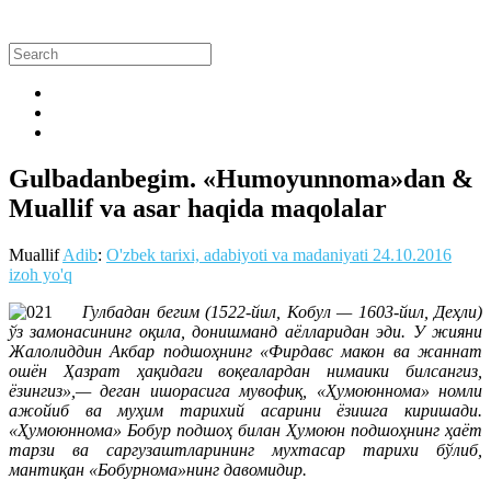
Gulbadanbegim. «Humoyunnoma»dan &
Muallif va asar haqida maqolalar
Muallif
Adib
:
O'zbek tarixi, adabiyoti va madaniyati
24.10.2016
izoh yo'q
Гулбадан бегим (1522-йил, Кобул — 1603-йил, Деҳли)
ўз замонасининг оқила, донишманд аёлларидан эди. У жияни
Жалолиддин Акбар подшоҳнинг «Фирдавс макон ва жаннат
ошён Ҳазрат ҳақидаги воқеалардан нимаики билсангиз,
ёзингиз»,— деган ишорасига мувофиқ, «Ҳумоюннома» номли
ажойиб ва муҳим тарихий асарини ёзишга киришади.
«Ҳумоюннома» Бобур подшоҳ билан Ҳумоюн подшоҳнинг ҳаёт
тарзи ва саргузаштларининг мухтасар тарихи бўлиб,
мантиқан «Бобурнома»нинг давомидир.