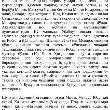
Кобилни Носир Мирзога бериб, ўзлари аҳли аёллари ва
фарзандлари: Ҳумоюн подшоҳ, Меҳр Жаҳон бегим, (7 б)
Борбўл Мирзо, Маъсума Султон бегим ва Мирзо Комронларни
олиб, Самарқандга кетдилар. Шоҳ Исмоилнинг ёрдами билан
Самарқандни қўлга киритди- лар ва саккиз ой давомида бутун
Мовароуннаҳр у киши- нинг ҳукмронликлари остида бўлди.
Ака-укаларининг но- аҳллиги ва мўғулларнинг
душманлигидан Кўлималикда Убайдуллахондан шикаст
едилар ва (ортиқ) у вилоятда тура олмадилар. Сўнг Бадахшон
ва Кобилга йўл олдилар. (Шундан сўнг) яна Мовароуннаҳрни
қўлга киригиш хаёлини тамоман кўнгилдан чиқариб
ташладилар. Тўққиз юз ўнинчи йили Кобил вилояти у кишига
муяссар бўлди.
(10) Доим Ҳиндистонни қўлга киритиш
ҳаваслари бор эди. Амирларнииг сустлигидан ва
биродарларининг ноаҳллигидан бу орзуга эриша олмаган ва
(у ерни) қўлга кирита олмаган эдилар. Охирги вақтда ака-
укалари кетишиб қолгач, амирлар ичида ҳам подшоҳнинг бу
мақ- садларига хилоф сўз айта оладиган ҳеч ким қолмагач,
тўққиз юз йигирма бешинчи йили подшоҳ икки-уч марта
жанг қилиб, Бужурни эгалладилар ва Бужур аҳлини қиличдан
ўтказдилар.
Шу куни Афғоний оғачанинг отаси Малик Мансур Юсупзай
келиб, Хазратга мулозимат (8 а) қилди. Под- тноҳ хазратлари
унинг қизи—Афғоний оғачани ўз никоҳ ларига олдилар.