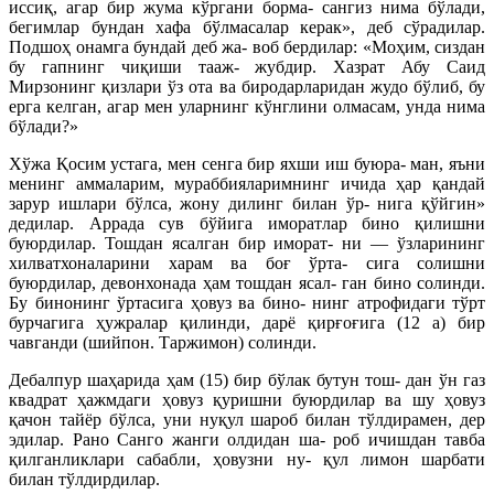
иссиқ, агар бир жума кўргани борма- сангиз нима бўлади,
бегимлар бундан хафа бўлмасалар керак», деб сўрадилар.
Подшоҳ онамга бундай деб жа- воб бердилар: «Моҳим, сиздан
бу гапнинг чиқиши тааж- жубдир. Хазрат Абу Саид
Мирзонинг қизлари ўз ота ва биродарларидан жудо бўлиб, бу
ерга келган, агар мен уларнинг кўнглини олмасам, унда нима
бўлади?»
Хўжа Қосим устага, мен сенга бир яхши иш буюра- ман, яъни
менинг аммаларим, мураббияларимнинг ичида ҳар қандай
зарур ишлари бўлса, жону дилинг билан ўр- нига қўйгин»
дедилар. Аррада сув бўйига иморатлар бино қилишни
буюрдилар. Тошдан ясалган бир иморат- ни — ўзларининг
хилватхоналарини харам ва боғ ўрта- сига солишни
буюрдилар, девонхонада ҳам тошдан ясал- ган бино солинди.
Бу бинонинг ўртасига ҳовуз ва бино- нинг атрофидаги тўрт
бурчагига ҳужралар қилинди, дарё қирғоғига (12 а) бир
чавганди (шийпон. Таржимон) солинди.
Дебалпур шаҳарида ҳам (15) бир бўлак бутун тош- дан ўн газ
квадрат ҳажмдаги ҳовуз қуришни буюрдилар ва шу ҳовуз
қачон тайёр бўлса, уни нуқул шароб билан тўлдирамен, дер
эдилар. Рано Санго жанги олдидан ша- роб ичишдан тавба
қилганликлари сабабли, ҳовузни ну- қул лимон шарбати
билан тўлдирдилар.