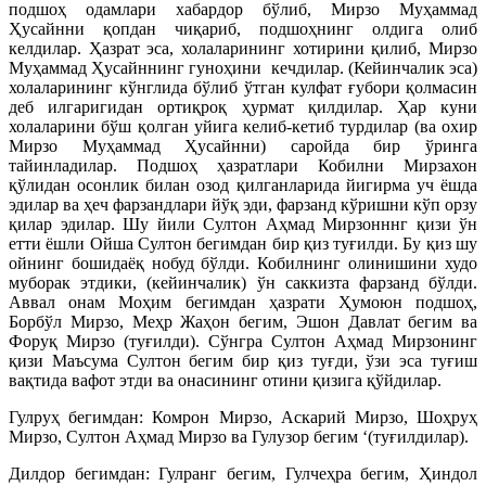
подшоҳ одамлари хабардор бўлиб, Мирзо Муҳаммад
Ҳусайнни қопдан чиқариб, подшоҳнинг олдига олиб
келдилар. Ҳазрат эса, холаларининг хотирини қилиб, Мирзо
Муҳаммад Ҳусайннинг гуноҳини кечдилар. (Кейинчалик эса)
холаларининг кўнглида бўлиб ўтган кулфат ғубори қолмасин
деб илгаригидан ортиқроқ ҳурмат қилдилар. Ҳар куни
холаларини бўш қолган уйига келиб-кетиб турдилар (ва охир
Мирзо Муҳаммад Ҳусайнни) саройда бир ўринга
тайинладилар. Подшоҳ ҳазратлари Кобилни Мирзахон
қўлидан осонлик билан озод қилганларида йигирма уч ёшда
эдилар ва ҳеч фарзандлари йўқ эди, фарзанд кўришни кўп орзу
қилар эдилар. Шу йили Султон Аҳмад Мирзонннг қизи ўн
етти ёшли Ойша Султон бегимдан бир қиз туғилди. Бу қиз шу
ойнинг бошидаёқ нобуд бўлди. Кобилнинг олинишини худо
муборак этдики, (кейинчалик) ўн саккизта фарзанд бўлди.
Аввал онам Моҳим бегимдан ҳазрати Ҳумоюн подшоҳ,
Борбўл Мирзо, Меҳр Жаҳон бегим, Эшон Давлат бегим ва
Форуқ Мирзо (туғилди). Сўнгра Султон Аҳмад Мирзонинг
қизи Маъсума Султон бегим бир қиз туғди, ўзи эса туғиш
вақтида вафот этди ва онасининг отини қизига қўйдилар.
Гулруҳ бегимдан: Комрон Мирзо, Аскарий Мирзо, Шоҳруҳ
Мирзо, Султон Аҳмад Мирзо ва Гулузор бегим ‘(туғилдилар).
Дилдор бегимдан: Гулранг бегим, Гулчеҳра бегим, Ҳиндол