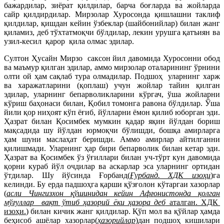
бажардилар, зиёрат қилдилар, барча боғларда ва жойларда
сайр қилдирдилар. Мирзолар Хуросонда қишлашни таклиф
қилдилар, қишдан кейин ўзбеклар (шайбонийлар) билан жанг
қиламиз, деб тўхтатмоқчи бўлдилар, лекин урушга қатъиян ва
узил-кесил қарор қила
олмас эдилар.
Султон Ҳусайн Мирзо саксон йил давомида Хуросонни обод
ва маъмур қилган эдилар, аммо мирзолар оталарининг ўрнини
олти ой ҳам сақлаб тура олмадилар. Подшоҳ уларнинг харж
ва харажатларини (қоплаш) учун жойлар тайин қилган
эдилар, уларнинг бепарволикларини кўргач, ўша жойларни
кўриш баҳонаси билан, Қобил томонга равона бўлдилар. Ўша
йили қор ниҳоят кўп ёғиб, йўлларни ёмон қилиб юборган эди.
Ҳазрат билан Қосимбек мумкин қадар яқин йўлдан бориш
мақсадида шу йўлдан юрмоқчи бўлишди, бошқа амирларга
ҳам шуни маслаҳат беришди. Аммо амирлар айтилганни
қилишмади. Уларнинг ҳар бири бепарволик билан кетар эди.
Ҳазрат ва Қосимбек ўз ўғиллари билан уч-тўрт кун давомида
қорни кураб йўл очдилар ва аскарлар эса уларнинг ортидан
ўтдилар. Шу йўсинда Ғорбанд(
Ғурбанд. ХДК изоҳи
)га
келинди. Бу ерда падшоҳга қарши қўзғолон кўтаргаи хазорлар
(
асли Чингизхон қўшинидан кейин Афғонистонда қолган
мўғуллар вақт ўтиб
ҳазорий ёки ҳазора деб
аталган. ХДК
изоҳи.
) билан кичик жанг қилдилар. Қўп мол ва қўйлар ҳамда
беҳисоб ашёлар хазорлар(
ҳазорийлар
)дан подшоҳ кишилари