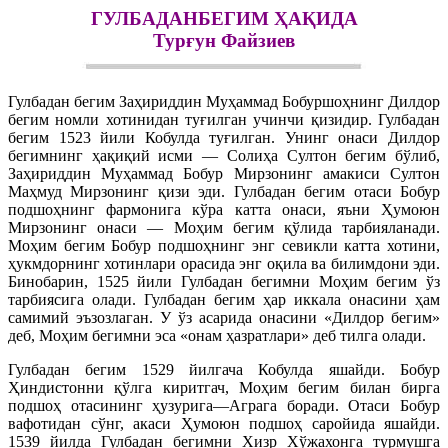
ГУЛБАДАНБЕГИМ ҲАҚИДА
Турғун Файзиев
Гулбадан бегим Заҳириддин Муҳаммад Бобуршоҳнинг Дилдор
бегим номли хотинидан туғилган учинчи қизидир. Гулбадан
бегим 1523 йили Кобулда туғилган. Унинг онаси Дилдор
бегимнинг ҳақиқий исми — Солиҳа Султон бегим бўлиб,
Заҳириддин Муҳаммад Бобур Мирзонинг амакиси Султон
Маҳмуд Мирзонинг қизи эди. Гулбадан бегим отаси Бобур
подшоҳнинг фармонига кўра катта онаси, яъни Ҳумоюн
Мирзонинг онаси — Моҳим бегим қўлида тарбияланади.
Моҳим бегим Бобур подшоҳнинг энг севикли катта хотини,
ҳукмдорнинг хотинлари орасида энг оқила ва билимдони эди.
Бинобарин, 1525 йили Гулбадан бегимни Моҳим бегим ўз
тарбиясига олади. Гулбадан бегим ҳар иккала онасини ҳам
самимий эъзозлаган. У ўз асарида онасини «Дилдор бегим»
деб, Моҳим бегимни эса «онам ҳазратлари» деб тилга олади.
Гулбадан бегим 1529 йилгача Кобулда яшайди. Бобур
Ҳиндистонни қўлга киритгач, Моҳим бегим билан бирга
подшоҳ отасининг ҳузурига—Аграга боради. Отаси Бобур
вафотидан сўнг, акаси Ҳумоюн подшоҳ саройида яшайди.
1539 йилда Гулбадан бегимни Хизр Хўжахонга турмушга