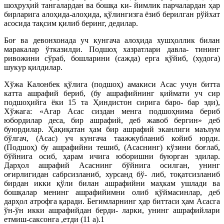
шоҳруҳий тангалардан ва бошқа ки- йимлик парчалардан ҳар
бирларига алоҳида-алоҳида, қўлингизга ёзиб берилган рўйхат
асосида тақсим қилиб беринг, дедилар.
Боғ ва девонхонада уч кунгача алоҳида хушҳоллик билан
маракалар ўтказилди. Подшоҳ хазратлари давла- тининг
ривожини сўраб, бошларини (сажда) ерга қўйиб, (худога)
шукур қилдилар.
Хўжа Калонбек қўлига (подшоҳ) амакиси Асас учун битта
катта ашрафий бериб, (бу ашрафийнинг қиймати уч сир
подшоҳийга ёки 15 та Ҳиндистон сирига баро- бар эди),
Хўжага: «Агар Асас сиздан менга подшоҳнима бериб
юбордилар деса, бир ашрафий, деб жавоб бергин» деб
буюрдилар. Ҳақиқатан ҳам бир ашрафий эканлиги маълум
бўлгач, (Асас) уч кунгача таажжубланиб койиб юрди.
(Подшоҳ) бу ашрафийни тешиб, (Асаснинг) кўзини боғлаб,
бўйнига осиб, ҳарам ичига юборишни буюрган эдилар.
Дарҳол ашрафий Асаснинг бўйнига осилган, унинг
оғирлигидан сабрсизланиб, хурсанд бў- либ, тоқатсизланиб
бирдан икки қўли билан ашрафийни маҳкам ушлади ва
бошқалар менинг ашрафийимни олиб қўймасинлар, деб
дарҳол атрофга қаради. Бегимларнинг ҳар биттаси ҳам Асасга
ўн-ўн икки ашрафийдан берди- ларки, унинг ашрафийлари
етмиш-саксонга ,етди (11 а).1