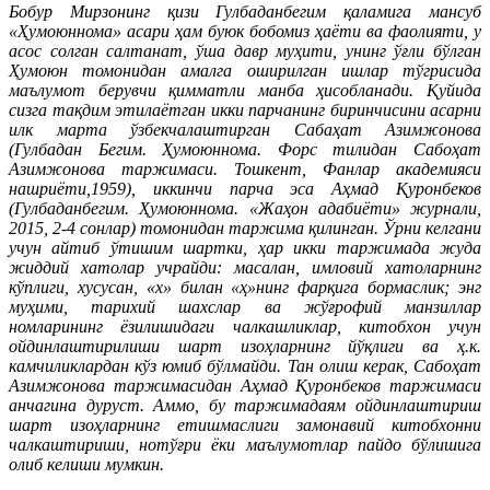
Бобур Мирзонинг қизи Гулбаданбегим қаламига мансуб
«Ҳумоюннома» асари ҳам буюк бобомиз ҳаёти ва фаолияти, у
асос солган салтанат, ўша давр муҳити, унинг ўғли бўлган
Ҳумоюн томонидан амалга оширилган ишлар тўгрисида
маълумот берувчи қимматли манба ҳисобланади. Қуйида
сизга тақдим этилаётган икки парчанинг биринчисини асарни
илк марта ўзбекчалаштирган Сабаҳат Азимжонова
(Гулбадан Бегим. Ҳумоюннома. Форс тилидан Сабоҳат
Азимжонова таржимаси. Тошкент, Фанлар академияси
нашриёти,1959), иккинчи парча эса Аҳмад Қуронбеков
(Гулбаданбегим. Ҳумоюннома. «Жаҳон адабиёти» журнали,
2015, 2-4 сонлар) томонидан таржима қилинган. Ўрни келгани
учун айтиб ўтишим шартки, ҳар икки таржимада жуда
жиддий хатолар учрайди: масалан, имловий хатоларнинг
кўплиги, хусусан, «х» билан «ҳ»нинг фарқига бормаслик; энг
муҳими, тарихий шахслар ва жўғрофий манзиллар
номларининг ёзилишидаги чалкашликлар, китобхон учун
ойдинлаштирилиши шарт изоҳларнинг йўқлиги ва ҳ.к.
камчиликлардан кўз юмиб бўлмайди. Тан олиш керак, Сабоҳат
Азимжонова таржимасидан Аҳмад Қуронбеков таржимаси
анчагина дуруст. Аммо, бу таржимадаям ойдинлаштириш
шарт изоҳларнинг етишмаслиги замонавий китобхонни
чалкаштириши, нотўғри ёки маълумотлар пайдо бўлишига
олиб келиши мумкин.