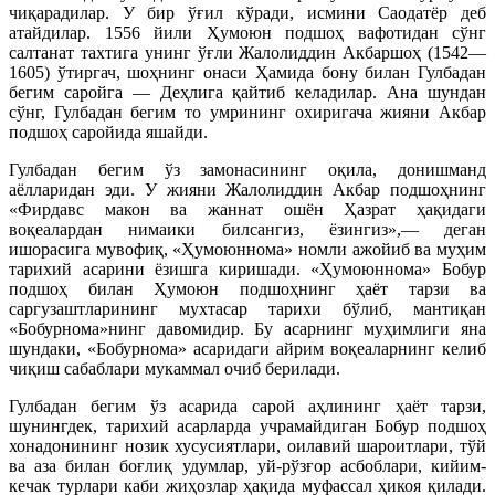
чиқарадилар. У бир ўғил кўради, исмини Саодатёр деб
атайдилар. 1556 йили Ҳумоюн подшоҳ вафотидан сўнг
салтанат тахтига унинг ўғли Жалолиддин Акбаршоҳ (1542—
1605) ўтиргач, шоҳнинг онаси Ҳамида бону билан Гулбадан
бегим саройга — Деҳлига қайтиб келадилар. Ана шундан
сўнг, Гулбадан бегим то умрининг охиригача жияни Акбар
подшоҳ саройида яшайди.
Гулбадан бегим ўз замонасининг оқила, донишманд
аёлларидан эди. У жияни Жалолиддин Акбар подшоҳнинг
«Фирдавс макон ва жаннат ошён Ҳазрат ҳақидаги
воқеалардан нимаики билсангиз, ёзингиз»,— деган
ишорасига мувофиқ, «Ҳумоюннома» номли ажойиб ва муҳим
тарихий асарини ёзишга киришади. «Ҳумоюннома» Бобур
подшоҳ билан Ҳумоюн подшоҳнинг ҳаёт тарзи ва
саргузаштларининг мухтасар тарихи бўлиб, мантиқан
«Бобурнома»нинг давомидир. Бу асарнинг муҳимлиги яна
шундаки, «Бобурнома» асаридаги айрим воқеаларнинг келиб
чиқиш сабаблари мукаммал очиб берилади.
Гулбадан бегим ўз асарида сарой аҳлининг ҳаёт тарзи,
шунингдек, тарихий асарларда учрамайдиган Бобур подшоҳ
хонадонининг нозик хусусиятлари, оилавий шароитлари, тўй
ва аза билан боғлиқ удумлар, уй-рўзғор асбоблари, кийим-
кечак турлари каби жиҳозлар ҳақида муфассал ҳикоя қилади.