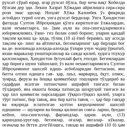
рухсат сўраб юрар, агар рухсат бўлса, бир неча вақт Кобилда
бўлсам дер эди. Лекин Хазрат Хўжадан айрилишга сира-сира
рози эмас эдилар. Ниҳоят Хўжа Калонбек ўз фикрида
астойдил туриб олгач, унга рухсат бердилар. Унга Ҳиндистон
фатҳида Султон Иброҳимдан қўлга киритилган ўлжалардан,
вали неъматларга, ха- ]зам аҳли ва опа-сингидларимизга
юбормоқчимиз, ўзин- гиз билан олиб боринг, уларни қандай
тақсим қилиш ҳа- қида, тўлиқ (10 а) ёзиб берамиз, шу асосда
тақсим қи- линг ва айтингки, бегимларнинг ҳар бирлари боғ
ва де- вонхонада алоҳида-алоҳида ўзлари учун чодир ўрнатиб,
яхши маракалар уюштирсинлар ва сажда қилиб, худога тпукур
қилсинларки, Ҳиндистон бутунлай фатҳ этилди. Бегимлардан
ҳар бирига шуни тайинланг, ўз вали неъматларимизга Султон
Иброҳимнинг шахсий идиш- асбобларидан биттасини, яна
битта олтин идишга гав- ҳар, лаъл, марварид, ёқут, олмос,
зумрад, феруза ва бошқа қимматбаҳо тошларни тўлдириб ва
садафдан ясалган патнисчани ашрафий тангаси билан
тўлдириб, яна иккита бошқа патнисда шоҳруҳий тангаси ва
ҳар хил қимматли нарсалардан тўққиз-тўққиз қилиб, уларга
тўрт патнис, бир тавоқ, яна бир катта тавоқ — ҳар бир гавҳар
ва юқорида эслатилган ьултон кюроҳимнинг шахсий
идишини — шуларни ва бошқа қилинган совға- ларни, бундан
кейин, опа-сингиллар, фарзандлар, ҳарам. аҳли, (13)
қариндош-уруғлар, бегимлар, оғалар, янгалар- кўкалар,
оғачалар ва бутун дуогўйларга, гавҳар ва ашрафий (10 б) ҳам