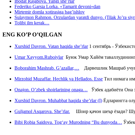
Ibodat Rajabova. Yangi she’rlar
Federiko Garsia Lorka. «Tamarit devoni»dan
Mirtemir domla xotirasiga bag’ishlov
Sulaymon Rahmon. Orzulardan yaratdi dunyo. (Tilak Jo’ra siyrati
Tolibi ilm kerak…
ENG KO’P O’QILGAN
Xurshid Davron. Vatan haqida she’rlar
1 сентябрь - Ўзбекис
Umar Xayyom.Ruboiylar
Буюк Умар Хайём таваллудининг 
Boborahim Mashrab. G’azallar,…
Дарвешлик Машраб учун ш
Mirzohid Muzaffar. Hechlik va Hellados. Esse
Тил нимага им
Onajon. O’zbek shoirlarining onaga…
Ўзбек адабиёти Она ҳ
Xurshid Davron. Muhabbat haqida she’rlar (I)
Ёдларингга ол
Guljamol Asqarova. She’rlar.
Шоир қачон шеър ёзади? Шу с
Bibi Robia Saidova. Tog‘ay Murodning “Bu dunyoda…
Ўзбек