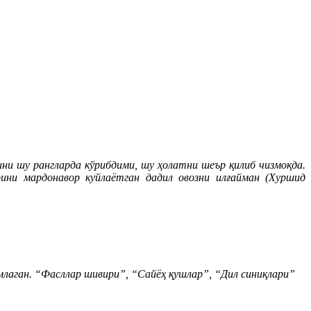
ни шу рангларда кўрибдими, шу ҳолатни шеър қилиб чизмоқда.
рини мардонавор куйлаётган дадил овозни илғайман (Хуршид
лаган. “Фасллар шивири”, “Сайёҳ қушлар”, “Дил синиқлари”