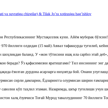
 va suvratiga chizgilar) & Tilak Jo’ra xotirasiga bag’ishlov
тон Республикасининг Мустақиллик куни. Айём муборак бўлси
970 йиллиги олдидан (15 май) Аввал тафаккурда туғилиб, кейи
оҳликдан баланд. У «жон тўтисини ишқ ила сарбоз этай деб
кон беради? Ўз қафасимизни яратишгами? Тил инсоннинг энг д
ақида ёзилган дурдона асарларга ниҳоятда бой. Онани улуғла
урмисан сирли дамларни, Ёдларингга олурмисан ширин ғамларн
аволни кўп таҳлил этаман. Назаримда, шеър туғилиши учун 
истон халқ ёзувчиси Тоғай Мурод таваллудининг 70 йиллиги 