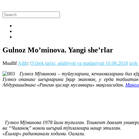
Gulnoz Mo’minova. Yangi she’rlar
Muallif
Adib
:
O'zbek tarixi, adabiyoti va madaniyati
10.08.2018
izoh
Гулноз Мўминова – туйғуларини, кечинмаларини биз кўр
Гулноз опанинг шеърларини ўқир эканман, у ерда табиатан
Абдурашиднинг «Рангин ҳислар мусаввири» мақоласидан.
Мақол
Гулноз Мўминова 1978 йили туғилган. Тошкент давлат униве
ва “Чиғаноқ” номли шеърий тўпламлари нашр этилган.
«Ёшлар» радиоканали ходими. Оилали.