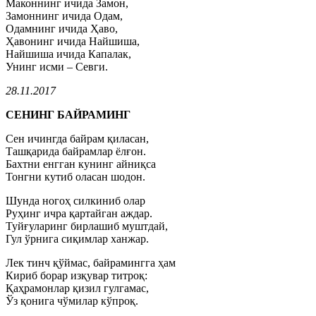
Маконнинг ичида Замон,
Замоннинг ичида Одам,
Одамнинг ичида Ҳаво,
Ҳавонинг ичида Найшиша,
Найшиша ичида Капалак,
Унинг исми – Севги.
28.11.2017
СЕНИНГ БАЙРАМИНГ
Сен ичингда байрам қиласан,
Ташқарида байрамлар ёлғон.
Бахтни енгган кунинг айниқса
Тонгни кутиб оласан шодон.
Шунда ногоҳ силкиниб олар
Руҳинг ичра қартайган аждар.
Туйғуларинг бирлашиб муштдай,
Гул ўрнига сиқимлар ханжар.
Лек тинч қўймас, байрамингга ҳам
Кириб борар изқувар титроқ:
Қаҳрамонлар қизил гулгамас,
Ўз қонига чўмилар кўпроқ.