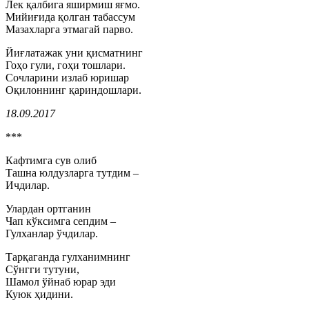
Лек қалбига яширмиш яғмо.
Мийиғида қолган табассум
Мазахларга этмагай парво.
Йиғлатажак уни қисматнинг
Гоҳо гули, гоҳи тошлари.
Сочларини излаб юришар
Оқилоннинг қариндошлари.
18.09.2017
***
Кафтимга сув олиб
Ташна юлдузларга тутдим –
Ичдилар.
Улардан ортганин
Чап кўксимга сепдим –
Гулханлар ўчдилар.
Тарқаганда гулханимнинг
Сўнгги тутуни,
Шамол ўйнаб юрар эди
Куюк ҳидини.