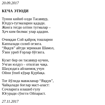
20.09.2017
КЕЧА ЭТЮДИ
Тунни кийиб олди Тасаввур,
Юлдуз-тугмаларин қадади.
Жонга тегди олтин тугмалар –
Ҳеч ким билмас улар ададин.
Очиққан Сой қайроқ тошларни
Каппалади солиб оғзига.
“Яққув” айтди зериккан Шамол,
Ўзин уриб Ғорлар бўғзига.
Кузат бир он тасаввур кучин,
Учган юлдуз – отилган чақа.
Шаҳзодага айланмоқ учун
Ойни ўпиб кўрар Қурбақа.
Тоғ йўлида мавжланар “Яққув”,
Чайқалади боғлар маст-аласт:
Сочларига илашиб ғулу
Югуради сўнгги Ойпараст.
27.11.2017