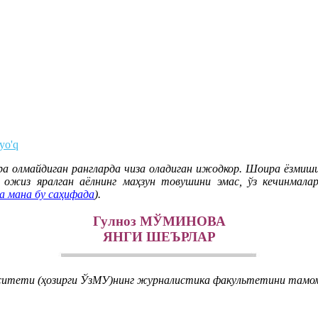
 yo'q
а олмайдиган рангларда чиза оладиган ижодкор. Шоира ёзмиши
 ожиз яралган аёлнинг маҳзун товушини эмас, ўз кечинмала
а мана бу саҳифада
).
Гулноз МЎМИНОВА
ЯНГИ ШЕЪРЛАР
рситети (ҳозирги ЎзМУ)нинг журналистика факультетини тамом