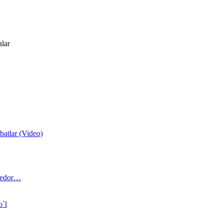
alar
atlar (Video)
 bedor…
o`l