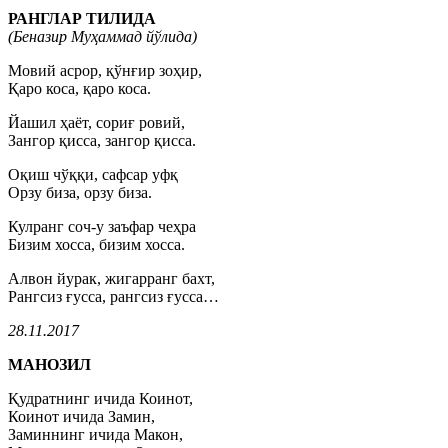
РАНГЛАР ТИЛИДА
(Беназир Муҳаммад йўлида)
Мовий асрор, қўнғир зоҳир,
Қаро коса, қаро коса.
Йашил ҳаёт, сориғ ровий,
Зангор қисса, зангор қисса.
Оқиш чўққи, сафсар уфқ
Орзу биза, орзу биза.
Кулранг соч-у заъфар чеҳра
Бизим хосса, бизим хосса.
Алвон йурак, жигарранг бахт,
Рангсиз ғусса, рангсиз ғусса…
28.11.2017
МАНОЗИЛ
Қудратнинг ичида Коинот,
Коинот ичида Замин,
Заминнинг ичида Макон,