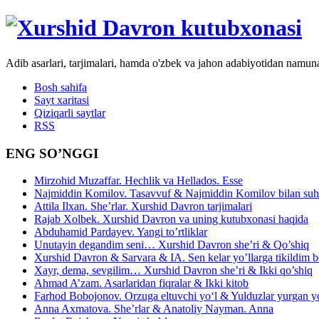
Adib asarlari, tarjimalari, hamda o'zbek va jahon adabiyotidan namun
Bosh sahifa
Sayt xaritasi
Qiziqarli saytlar
RSS
ENG SO’NGGI
Mirzohid Muzaffar. Hechlik va Hellados. Esse
Najmiddin Komilov. Tasavvuf & Najmiddin Komilov bilan suhb
Attila Ilxan. She’rlar. Xurshid Davron tarjimalari
Rajab Xolbek. Xurshid Davron va uning kutubxonasi haqida
Abduhamid Pardayev. Yangi to’rtliklar
Unutayin degandim seni… Xurshid Davron she’ri & Qo’shiq
Xurshid Davron & Sarvara & IA. Sen kelar yo’llarga tikildim
Xayr, dema, sevgilim… Xurshid Davron she’ri & Ikki qo’shiq
Ahmad A’zam. Asarlaridan fiqralar & Ikki kitob
Farhod Bobojonov. Orzuga eltuvchi yo‘l & Yulduzlar yurgan y
Anna Axmatova. She’rlar & Anatoliy Nayman. Anna