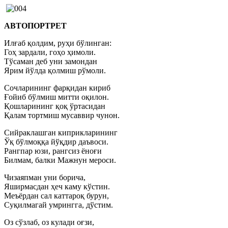
АВТОПОРТРЕТ
Илғаб қолдим, руҳи бўлинган:
Гоҳ зардали, гоҳо ҳимоли.
Тўсаман деб уни замондан
Ярим йўлда қолмиш рўмоли.
Cочларининг фарқидан кириб
Ғойиб бўлмиш митти оқилон.
Қошларининг қоқ ўртасидан
Қалам тортмиш мусаввир чунон.
Сийраклашган киприкларининг
Ўқ бўлмоққа йўқдир даъвоси.
Рангпар юзи, рангсиз ёноғи
Билмам, балки Мажнун мероси.
Чизаяпман уни борича,
Яширмасдан ҳеч каму кўстин.
Меъёрдан сал каттароқ бурун,
Суқилмагай умрингга, дўстим.
Оз сўзлаб, оз кулади оғзи,