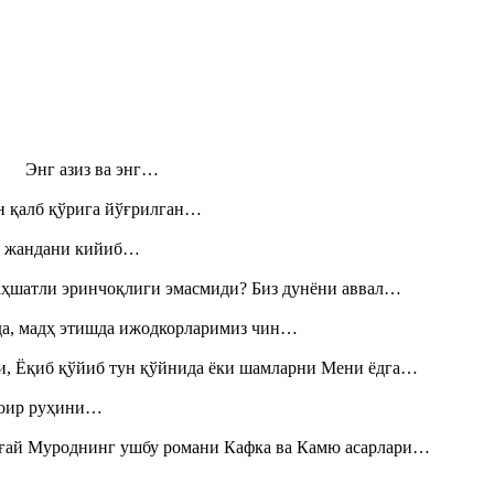
н! Энг азиз ва энг…
н қалб қўрига йўғрилган…
», жандани кийиб…
аҳшатли эринчоқлиги эмасмиди? Биз дунёни аввал…
шда, мадҳ этишда ижодкорларимиз чин…
и, Ёқиб қўйиб тун қўйнида ёки шамларни Мени ёдга…
шоир руҳини…
Тоғай Муроднинг ушбу романи Кафка ва Камю асарлари…