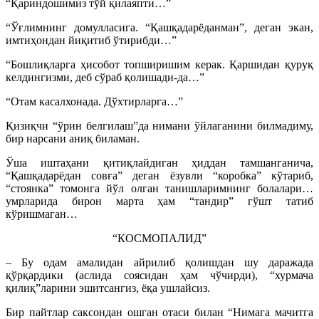
“Қариндошимиз тўй қилаяпти…”
“Ўғлимнинг домулласига. “Қашқадарёданман”, деган экан,
имтиҳондан йиқитиб ўтирибди…”
“Бошлиқларга ҳисобот топширишим керак. Қаршидан қуруқ
келдингизми, деб сўраб қолишади-да…”
“Отам касалхонада. Дўхтирларга…”
Қизиқчи “ўрин белгилаш”да нимани ўйлаганини билмадиму,
бир нарсани аниқ биламан.
Ўша иштаҳани қитиқлайдиган ҳиддан тамшанганича,
“Қашқадарёдан совға” деган ёзувли “коробка” кўтариб,
“стоянка” томонга йўл олган танишларимнинг болалари…
умрларида бирон марта ҳам “тандир” гўшт татиб
кўришмаган…
“КОСМОПАЛИД”
– Бу одам амалидан айрилиб қолишдан шу даражада
қўрқардики (аслида соясидан ҳам чўчирди), “хурмача
қилиқ”ларини эшитсангиз, ёқа ушлайсиз.
Бир пайтлар саксондан ошган отаси билан “Нимага мачитга