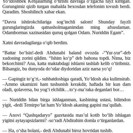
Yo‘ldoshbek Kenjalarning o‘tirishi davraga o‘zgacha fayz kiritgan.
Gurungimiz qizib turgan mahalda bexosdan telefonim tovush berdi.
Qaradim. Shoshilinch xabar ekan.
“Davra ishtirokchilariga sog‘inchli salom! Shunday fayzli
gurunglaringizda qatnasholmaganimdan ming afsusdaman.
Odambormas xazinasidan quruq qolgan Odam. Nuriddin Egam”.
Xatni davradagilarga o‘qib berdim.
“Battar bo‘lsin!-dedi Abdunabi baland ovozda -“Yur-yur”-deb
xudoning zorini qildim. “Ishim ko‘p” deb bahona topdi. Nima, biz
bekorchimi? Ana, katta maktabdagi ishlarni tashlab kelib o‘tiribmiz.
Bilsangiz, bu dunyoda do‘stlar diydoridan aziz narsa yo‘q!
— Gapingiz to‘g‘ri,- suhbatdoshiga qaradi, Yo‘ldosh aka kulimsirab.
–Ammo ukamizni ham tushunish kerakdir, haftada bir kun dam
oladi, qolaversa, bu yog‘i elchilik…to‘y-ma’raka deganlari bor…
— Nuriddin bilan birga ishlaganman, kasbining ustasi, bilimdon
yigit, -dedi Temirpo‘lat ham Yo‘ldosh akaning gapini ma’qullab.
— Anovi “Qashqadaryo” gazetasida mas’ul kotib bo‘lib ishlagan
yigitni aytayapsizlarmi? -so‘radi Abdirahim domla o‘tirganlardan.
— Ha, o‘sha bolani,- dedi Abdunabi biroz hovridan tushib.