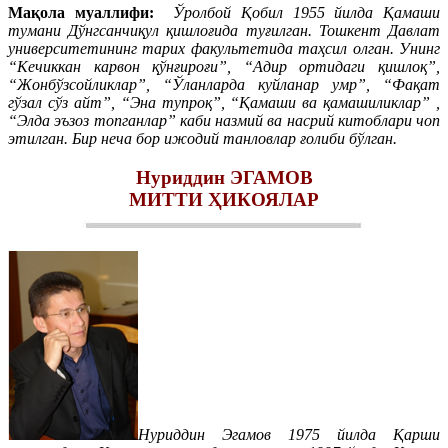
Мақола муаллифи:
Ўролбой Қобил 1955 йилда Қамаши
тумани Дўнгсанчиқул қишлоғида туғилган. Тошкент Давлат
университетининг тарих факультетида таҳсил олган. Унинг
“Кечиккан карвон қўнғироғи”, “Адир ортидаги қишлоқ”,
“Жонбўзсойликлар”, “Ўланларда куйланар умр”, “Фақат
гўзал сўз айт”, “Эна тупроқ”, “Қамаши ва қамашиликлар” ,
“Элда эъзоз топганлар” каби назмий ва насрий китоблари чоп
этилган. Бир неча бор ижодий танловлар ғолиби бўлган
.
Нуриддин ЭГАМОВ
МИТТИ ҲИКОЯЛАР
Нуриддин Эгамов 1975 йилда Қарши