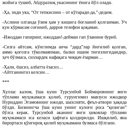
жойига тушиб, Абдураззоқ укасининг ёнига йўл олади.
-Ҳа, энди ука, “От тепкисини – от кўтаради-да,”-дедим.
-Аслини олганда ўзим ҳам у кишига боғланиб қолганман. Уч
кун кўрмасам соғиниб, дарров телефон қоқаман.
-Ижоддан гапиринг, ижоддан!-дейман гап ўзанини буриб.
-Сизга айтсам, кўнглимда анча “дард”лар йиғилиб қолган,
аммо қоғозга тўколмаяпман, балки ишим тиғизлигидандир,
ҳеч бўлмаса, сизлардек нафақага чиққач ёзарман…
-Ҳали, ёшсиз, албатта ёзасиз…
-Айтганингиз келсин…
***
Хуллас калом, ўша куни Турсунбой Боймировнинг янги
тўплами муҳокамаси қолиб, гурунгимиз мавзуси ижодкор
Нуриддин Эгамовнинг ижоди, шахсияти, феъл-атвори ҳақида
бўлди. Бизнингча ўша куни унинг кулоғи роса “қизиган”
бўлса керак. Турсунбой аканинг янги ҳикоялар тўплами
муҳокамаси эса келаси ҳафтага қолдирилди. Ишқилиб, яна
бирортаси қўнғироқ қилиб муҳокамани бузмаса бўлгани.