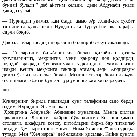
бундай бўлади!” деб айтгим келади, -деди Абдунаби укаси
ҳақида сўзлаб.
— Нуриддин укамиз, кам ёзади, аммо зўр ёзади!-дея суҳбат
тизгинини қўлга олди Йўлдош ака Турсунбой ака тарафга
сирли боқиб.
Даврадагилар тасдиқ ишорасини билдириб сукут сақлашди.
— Сизларнинг бир-бирингиз билан қилаётган ҳазил-
ҳузулларингиз, меҳрингиз, мени ҳайрону лол қолдирди,
шундай даврада ўтирганимдан хурсандман, ҳаммангизни
шаҳри Кешга меҳмонга таклиф этаман,-деди Абдираҳим
домла ўзгача такаллуф билан. Менинг сизлар билан ака-ука
бўлишимга сабабчи бўлган Турсунбойга ҳам катта раҳмат.
***
Кунларнинг бирида пешиндан сўнг телефоним садо берди,
олдим. Нуриддин Эгамов экан.
-Ҳозиргина Абдунаби Абдиевни жўнатдим. Менга қилган
эркалигини кўрсангиз, ҳайрон бўлардингиз. Келгани ҳамон,
столдаги, шкафдаги қоғозу китобларни бирма-бир титкилаб
чиқади. Ҳеч нарса тополмагач, “Нима ёзаяпсан?” дея суроққа
тутади. Мен “Ҳеч нарса!” деб елкамни қисаман. Кейин кўнгли