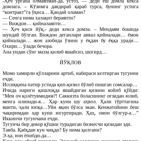
-Ҳеч ўргана олмаяпман-да, устоз, — деди ёш домла кекса
домлага. – Кўзимга давдираб қараб турса, бунинг устига
“контракт”га ўқиса… Қандай оламан?
— Сенга нима халақит бераяпти?
— Виждон… қийналаяпти…
— Ҳеч қиси йўқ,- деди кекса домла. – Мендаям бошида
шундай бўлган. Виждон деганлари аввал қийналади… ёмон
қийналади… жон азобида ўзини у ёқдан бу ёққа уради…
Охири… ўлади бечора.
Ана ундан сўнг мазза қилиб яшайсиз, шогирд…
ЙЎҚЛОВ
Момо хамирли қўлларини артиб, набираси келтирган тугунни
ечди.
Иссиққина патир устида қип-қизил бўлиб пишган сомсалар…
Ичида нариги қишлоқда яшайдиган қизини койиб қўйди:
“Мен оч қолётувмидим?! Саккизта боласининг оғзидан юлиб,
менга илинади-я… Ҳар куни шу аҳвол. Ҳали тўрттагина
манти, ҳали юпқа…Уйи яқин бўлса экан. Кенжатойини беш
чақиримдан ҳар куни югуртиради. Ҳаҳ, омон бўлгур-а…”
Иккинчи тугунчани ечди.
Тугунча бир девор қўшни турадиган бизнесчи қизидан эди.
Тавба. Қаёқдан кун чиқди? Бу нима қилгани?
Э-ҳа, нон ёпибди-да…