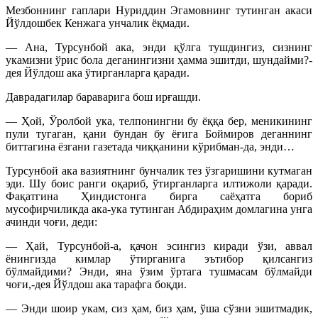
Мезбоннинг гаплари Нуриддин Эгамовнинг тутинган акаси
Йўлдошбек Кенжага унчалик ёқмади.
— Ана, Турсунбой ака, энди қўлга тушдингиз, сизнинг
укамизни ўрис бола деганингизни ҳамма эшитди, шундайми?-
дея Йўлдош ака ўтирганларга қаради.
Даврадагилар бараварига бош ирғашди.
— Ҳой, Ўролбой ука, телпонингни бу ёққа бер, меникининг
пули тугаган, қани бундан бу ёғига Боймиров деганнинг
биттагина ёзгани газетада чиққанини кўрибман-да, энди…
Турсунбой ака вазиятнинг бунчалик тез ўзгаришини кутмаган
эди. Шу боис ранги оқариб, ўтирганларга илтижоли қаради.
Фақатгина Ҳиндистонга бирга саёҳатга бориб
мусофирчиликда ака-ука тутинган Абдираҳим домлагина унга
ачинди чоғи, деди:
— Ҳай, Турсунбой-а, қачон эсингиз киради ўзи, аввал
ёнингизда кимлар ўтирганига эътибор қилсангиз
бўлмайдими? Энди, яна ўзим ўртага тушмасам бўлмайди
чоғи,-дея Йўлдош ака тарафга боқди.
— Энди шоир укам, сиз ҳам, биз ҳам, ўша сўзни эшитмадик,