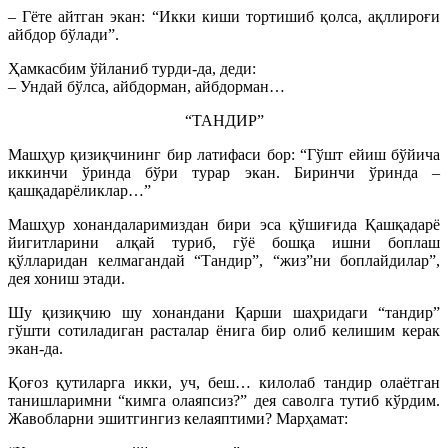
– Гёте айтган экан: “Икки киши тортишиб қолса, ақллироғи
айбдор бўлади”.
Ҳамкасбим ўйланиб турди-да, деди:
– Ундай бўлса, айбдорман, айбдорман…
“ТАНДИР”
Машҳур қизиқчининг бир латифаси бор: “Гўшт ейиш бўйича
иккинчи ўринда бўри турар экан. Биринчи ўринда –
қашқадарёликлар…”
Машҳур хонандаларимиздан бири эса қўшиғида Қашқадарё
йигитларини алқай туриб, гўё бошқа ишни боплаш
қўлларидан келмагандай “Тандир”, “жиз”ни боплайдилар”,
дея хониш этади.
Шу қизиқчию шу хонандани Қарши шаҳридаги “тандир”
гўшти сотиладиган расталар ёнига бир олиб келишим керак
экан-да.
Қоғоз қутиларга икки, уч, беш… килолаб тандир олаётган
танишларимни “кимга олаяпсиз?” дея саволга тутиб кўрдим.
Жавобларни эшитгингиз келаяптими? Марҳамат: