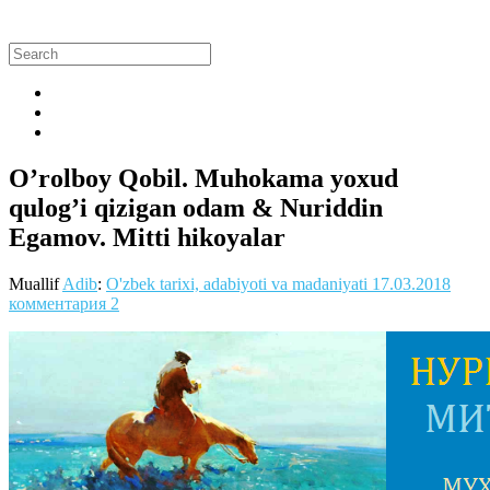
O’rolboy Qobil. Muhokama yoxud
qulog’i qizigan odam & Nuriddin
Egamov. Mitti hikoyalar
Muallif
Adib
:
O'zbek tarixi, adabiyoti va madaniyati
17.03.2018
комментария 2