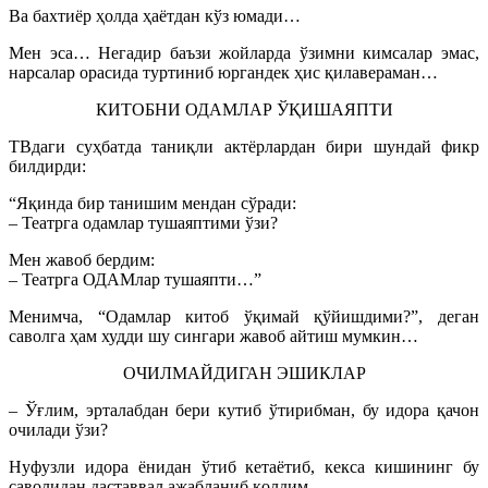
Ва бахтиёр ҳолда ҳаётдан кўз юмади…
Мен эса… Негадир баъзи жойларда ўзимни кимсалар эмас,
нарсалар орасида туртиниб юргандек ҳис қилавераман…
КИТОБНИ ОДАМЛАР ЎҚИШАЯПТИ
ТВдаги суҳбатда таниқли актёрлардан бири шундай фикр
билдирди:
“Яқинда бир танишим мендан сўради:
– Театрга одамлар тушаяптими ўзи?
Мен жавоб бердим:
– Театрга ОДАМлар тушаяпти…”
Менимча, “Одамлар китоб ўқимай қўйишдими?”, деган
саволга ҳам худди шу сингари жавоб айтиш мумкин…
ОЧИЛМАЙДИГАН ЭШИКЛАР
– Ўғлим, эрталабдан бери кутиб ўтирибман, бу идора қачон
очилади ўзи?
Нуфузли идора ёнидан ўтиб кетаётиб, кекса кишининг бу
саволидан даставвал ажабланиб қолдим.