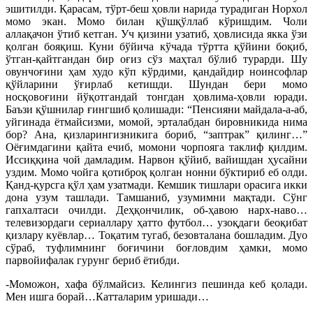
эшитилди. Қарасам, тўрт-беш ҳовли нарида турадиган Норхол
момо экан. Момо билан қўшқўллаб кўришдим. Чоли
аллақачон ўтиб кетган. Уч қизини узатиб, ҳовлисида якка ўзи
қолган бояқиш. Куни бўйича кўчада тўртта қўйини боқиб,
ўтган-қайтгандан бир оғиз сўз маҳтал бўлиб турарди. Шу
овунчоғини ҳам худо кўп кўрдими, қандайдир ноинсофлар
қўйларини ўғирлаб кетишди. Шундан бери момо
носқовоғини йўқотгандай тонгдан ҳовлима-ҳовли юради.
Баъзи қўшнилар ғингшиб қолишади: “Пенсияни майдала-а-аб,
уйгинада ётмайсизми, момой, эрталабдан бировникида нима
бор? Ана, қизларингизникига бориб, “заптрак” қилинг…”
Оёғимдагини қайта ечиб, момони чорпояга таклиф қилдим.
Иссиққина чой дамладим. Нарвон қўйиб, вайишдан ҳусайни
уздим. Момо чойга қотиброқ қолган нонни бўктириб еб олди.
Қанд-қурсга қўл ҳам узатмади. Кемшик тишлари орасига икки
дона узум ташлади. Тамшаниб, узумимни мақтади. Сўнг
гапхалтаси очилди. Деҳқончилик, об-ҳавою нарх-наво…
телевизордаги сериаллару ҳатто футбол… узоқдаги беоқибат
қизлару куёвлар… Тоқатим тугаб, безовталана бошладим. Дуо
сўраб, туфлимнинг боғичини боғловдим ҳамки, момо
парвойифалак гурунг бериб ётибди.
-Моможон, хафа бўлмайсиз. Келингиз пешинда кеб қолади.
Мен ишга борай…Катталарим уришади…