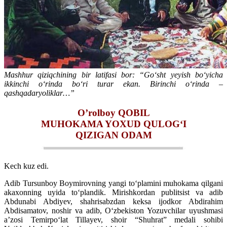
Mashhur qiziqchining bir latifasi bor: “Go‘sht yeyish bo‘yicha
ikkinchi o‘rinda bo‘ri turar ekan. Birinchi o‘rinda –
qashqadaryoliklar…”
O’rolboy QOBIL
MUHOKAMA YOXUD QULOG‘I
QIZIGAN ODAM
Kech kuz edi.
Adib Tursunboy Boymirovning yangi to‘plamini muhokama qilgani
akaxonning uyida to‘plandik. Mirishkordan publitsist va adib
Abdunabi Abdiyev, shahrisabzdan keksa ijodkor Abdirahim
Abdisamatov, noshir va adib, O‘zbekiston Yozuvchilar uyushmasi
a’zosi Temirpo‘lat Tillayev, shoir “Shuhrat” medali sohibi