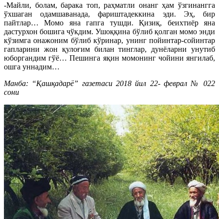
-Майли, болам, барака топ, раҳматли онанг ҳам ўзгинангга
ўхшаган одамшаванада, фариштадеккина эди. Эҳ, бир
пайтлар… Момо яна гапга тушди. Қизиқ, беихтиёр яна
дастурхон бошига чўкдим. Ушоққина бўлиб қолган момо энди
кўзимга онажоним бўлиб кўринар, унинг пойинтар-сойинтар
гапларини жон қулоғим билан тинглар, дунёларни унутиб
юборгандим гўё… Пешинга яқин момонинг чойини янгилаб,
ошга уннадим…
Манба: “Қашқадарё” газетаси 2018 йил 22- феврал № 022
сони