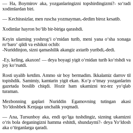
— Ha, Boymirov aka, yozganlaringizni topshirdingizmi?- so‘radi
xodimlardan biri.
— Kechirasizlar, men ruscha yozmayman,-dedim biroz kesatib.
Xodimlar hayron bo‘lib bir-biriga qarashdi.
Keyin ularning yoshrog‘i o‘rnidan turib, meni yana o‘sha xonaga
ro‘baro‘ qildi va eshikni ochib:
-Nuriddinjon, sizni qamashilik akangiz axtarib yuribdi,-dedi.
-Ey, keling, akaxon! — deya boyagi yigit o‘rnidan turib ko‘rishdi va
joy ko‘rsatdi.
Rosti uyalib ketdim. Ammo sir boy bermadim. Ikkalamiz darrov til
topishdik. Samimiy, kamtarin yigit ekan. Ko‘p o‘tmay yozganlarim
gazetada bosilib chiqdi. Hozir ham ukamizni tez-tez yo‘qlab
turaman.
Mezbonning gaplari Nuriddin Egamovning tutingan akasi
Yo‘ldoshbek Kenjaga unchalik yoqmadi.
— Ana, Tursunboy aka, endi qo‘lga tushdingiz, sizning ukamizni
o‘ris bola deganingizni hamma eshitdi, shundaymi?- deya Yo‘ldosh
aka o‘tirganlarga qaradi.