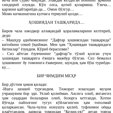
Кеча нон сўраб чиқувди. Элакдай келдиган ноннинг ярмини
синдириб олувди. Кўп олса, қотиб қолармиш. Ўзича…
қарзини қайтарибди-да… Омон бўлгур…
Момо кичкинагина кулчага термулиб қолди…
ҲОШИЯДАН ТАШҚАРИДА…
Биров чала ижодкор аллақандай қораламаларини келтириб,
деди:
– Машҳур адибимизнинг “Дафтар ҳошиясидан ташқарида”
китобини севиб ўқийман. Мен ҳам “Ҳошиядан ташқаридаги
битиклар” ёзувдим. Кўриб берасизми?
– Сиз айтган ёзувчининг “дафтар”и тўлиб қолгаи учун
ҳошиядан ташқарига ёзишга мажбур бўлган. Сиз бемалол
ҳошиянинг бу томонига ёзаверинг, шундоқ ҳам бўш турибди-
ку…
БИР ЧИМДИМ МЕҲР
Бир дўстим ҳикоя қилади:
-Ишга шошиб тургандим. Тижорат юзасидан муҳим
учрашувим бор эди. Ухлаб қолибман. Аксига олиб, янгангиз
ҳам саҳардан болаларни олиб, бозорга кетганди. Хотин
йўғида пайпоғинг тугул кўйлагингни ҳам тополмай
қоларкансан. Чала-чулпа нонушта қилиб, туфлимни оёққа
илаётгандим, дарвоза томондан “Келин-ув!” деган товуш