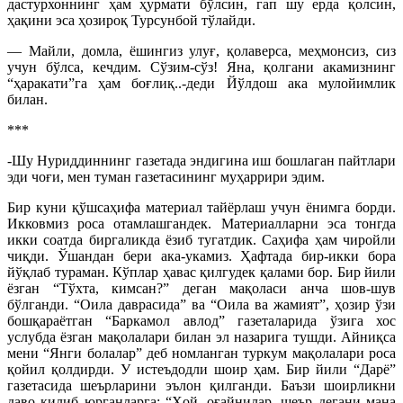
дастурхоннинг ҳам ҳурмати бўлсин, гап шу ерда қолсин,
ҳақини эса ҳозироқ Турсунбой тўлайди.
— Майли, домла, ёшингиз улуғ, қолаверса, меҳмонсиз, сиз
учун бўлса, кечдим. Сўзим-сўз! Яна, қолгани акамизнинг
“ҳаракати”га ҳам боғлиқ..-деди Йўлдош ака мулойимлик
билан.
***
-Шу Нуриддиннинг газетада эндигина иш бошлаган пайтлари
эди чоғи, мен туман газетасининг муҳаррири эдим.
Бир куни қўшсаҳифа материал тайёрлаш учун ёнимга борди.
Икковмиз роса отамлашгандек. Материалларни эса тонгда
икки соатда биргаликда ёзиб тугатдик. Саҳифа ҳам чиройли
чиқди. Ўшандан бери ака-укамиз. Ҳафтада бир-икки бора
йўқлаб тураман. Кўплар ҳавас қилгудек қалами бор. Бир йили
ёзган “Тўхта, кимсан?” деган мақоласи анча шов-шув
бўлганди. “Оила даврасида” ва “Оила ва жамият”, ҳозир ўзи
бошқараётган “Баркамол авлод” газеталарида ўзига хос
услубда ёзган мақолалари билан эл назарига тушди. Айниқса
мени “Янги болалар” деб номланган туркум мақолалари роса
қойил қолдирди. У истеъдодли шоир ҳам. Бир йили “Дарё”
газетасида шеърларини эълон қилганди. Баъзи шоирликни
даво қилиб юрганларга: “Ҳой, оғайнилар, шеър дегани мана