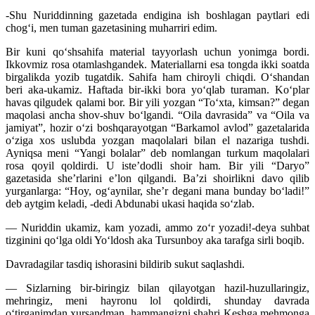
-Shu Nuriddinning gazetada endigina ish boshlagan paytlari edi
chog‘i, men tuman gazetasining muharriri edim.
Bir kuni qo‘shsahifa material tayyorlash uchun yonimga bordi.
Ikkovmiz rosa otamlashgandek. Materiallarni esa tongda ikki soatda
birgalikda yozib tugatdik. Sahifa ham chiroyli chiqdi. O‘shandan
beri aka-ukamiz. Haftada bir-ikki bora yo‘qlab turaman. Ko‘plar
havas qilgudek qalami bor. Bir yili yozgan “To‘xta, kimsan?” degan
maqolasi ancha shov-shuv bo‘lgandi. “Oila davrasida” va “Oila va
jamiyat”, hozir o‘zi boshqarayotgan “Barkamol avlod” gazetalarida
o‘ziga xos uslubda yozgan maqolalari bilan el nazariga tushdi.
Ayniqsa meni “Yangi bolalar” deb nomlangan turkum maqolalari
rosa qoyil qoldirdi. U iste’dodli shoir ham. Bir yili “Daryo”
gazetasida she’rlarini e’lon qilgandi. Ba’zi shoirlikni davo qilib
yurganlarga: “Hoy, og‘aynilar, she’r degani mana bunday bo‘ladi!”
deb aytgim keladi, -dedi Abdunabi ukasi haqida so‘zlab.
— Nuriddin ukamiz, kam yozadi, ammo zo‘r yozadi!-deya suhbat
tizginini qo‘lga oldi Yo‘ldosh aka Tursunboy aka tarafga sirli boqib.
Davradagilar tasdiq ishorasini bildirib sukut saqlashdi.
— Sizlarning bir-biringiz bilan qilayotgan hazil-huzullaringiz,
mehringiz, meni hayronu lol qoldirdi, shunday davrada
o‘tirganimdan xursandman, hammangizni shahri Keshga mehmonga