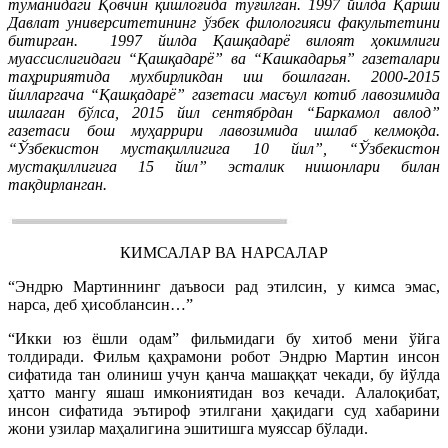
туманидаги Қовчин қишлоғида туғилган. 1997 йилда Қарши
Давлат университетининг ўзбек филологияси факультетини
битирган.
1997 йилда Қашқадарё вилоят ҳокимлиги
муассислигидаги “Қашқадарё” ва “Кашкадарья” газеталари
таҳририятида мухбирликдан иш бошлаган. 2000-2015
йилларгача “Қашқадарё” газетаси масъул котиб лавозимида
ишлаган бўлса, 2015 йил сентябрдан “Баркамол авлод”
газетаси бош муҳаррири лавозимида ишлаб келмоқда.
“Ўзбекистон мустақиллигига 10 йил”, “Ўзбекистон
мустақиллигига 15 йил” эсталик нишонлари билан
тақдирланган.
КИМСАЛАР ВА НАРСАЛАР
“Эндрю Мартиннинг даъвоси рад этилсин, у кимса эмас,
нарса, деб ҳисоблансин…”
“Икки юз ёшли одам” фильмидаги бу хитоб мени ўйга
толдиради. Фильм қаҳрамони робот Эндрю Мартин инсон
сифатида тан олиниш учун қанча машаққат чекади, бу йўлда
ҳатто мангу яшаш имкониятидан воз кечади. Алалоқибат,
инсон сифатида эътироф этилгани ҳақидаги суд хабарини
жони узилар маҳалигина эшитишга муяссар бўлади.