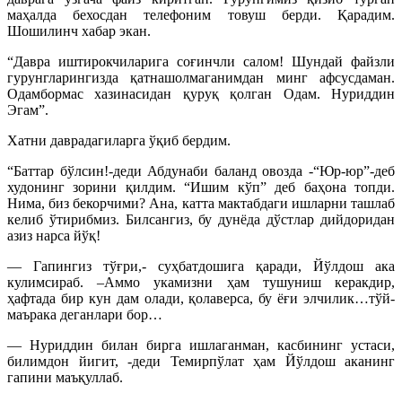
маҳалда бехосдан телефоним товуш берди. Қарадим.
Шошилинч хабар экан.
“Давра иштирокчиларига соғинчли салом! Шундай файзли
гурунгларингизда қатнашолмаганимдан минг афсусдаман.
Одамбормас хазинасидан қуруқ қолган Одам. Нуриддин
Эгам”.
Хатни даврадагиларга ўқиб бердим.
“Баттар бўлсин!-деди Абдунаби баланд овозда -“Юр-юр”-деб
худонинг зорини қилдим. “Ишим кўп” деб баҳона топди.
Нима, биз бекорчими? Ана, катта мактабдаги ишларни ташлаб
келиб ўтирибмиз. Билсангиз, бу дунёда дўстлар дийдоридан
азиз нарса йўқ!
— Гапингиз тўғри,- суҳбатдошига қаради, Йўлдош ака
кулимсираб. –Аммо укамизни ҳам тушуниш керакдир,
ҳафтада бир кун дам олади, қолаверса, бу ёғи элчилик…тўй-
маърака деганлари бор…
— Нуриддин билан бирга ишлаганман, касбининг устаси,
билимдон йигит, -деди Темирпўлат ҳам Йўлдош аканинг
гапини маъқуллаб.