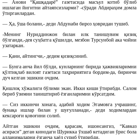
— Анови “Қашқадарё” газетасида масъул котиб бўлиб
ишлаган йигитни айтаяпсизларми? -сўради Абдираҳим домла
ўтирганлардан.
— Ҳа, ўша болани,- деди Абдунаби бироз ҳовридан тушиб.
-Менинг Нуриддинжон билан илк танишувим қизиқ
бўлганди,-дея суҳбатга қўшилди, мезбон Турсунбой ака чойни
узатаркан.
— Қани, айтингчи,- дедим қизиқсиниб.
— Бунга анча йил бўлди, кунларнинг бирида ҳажвияларимни
қўлтиқлаб вилоят газетаси таҳририятига бордим-да, биринчи
дуч келган эшикни очдим.
Қишлоқ хўжалиги бўлими экан. Икки киши ўтирибди. Салом
бериб ўзимни таништириб ёзганларимни кўрсатдим.
— Сиз иккинчи хонага, адабий ходим Эгамовга учрашинг,
бунақа ишлар билан у шуғулланади,- деди ходимлардан
кексароғи қовоғини солиб.
Айтган эшикни очдим, қарасам, ишонсангиз, “Кавказ
асираси” деган кинодаги Шурикка ўхшаб кетадиган ўрис бола
алланималарни ёзганча хаёл суриб ўтирибди.