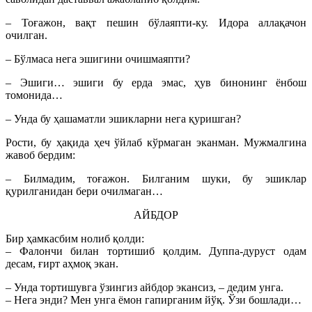
– Тоғажон, вақт пешин бўлаяпти-ку. Идора аллақачон
очилган.
– Бўлмаса нега эшигини очишмаяпти?
– Эшиги… эшиги бу ерда эмас, ҳув бинонинг ёнбош
томонида…
– Унда бу ҳашаматли эшикларни нега қуришган?
Рости, бу ҳақида ҳеч ўйлаб кўрмаган эканман. Мужмалгина
жавоб бердим:
– Билмадим, тоғажон. Билганим шуки, бу эшиклар
қурилганидан бери очилмаган…
АЙБДОР
Бир ҳамкасбим нолиб қолди:
– Фалончи билан тортишиб қолдим. Дуппа-дуруст одам
десам, ғирт аҳмоқ экан.
– Унда тортишувга ўзингиз айбдор экансиз, – дедим унга.
– Нега энди? Мен унга ёмон гапирганим йўқ. Ўзи бошлади…