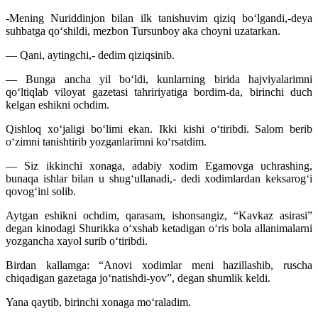
-Mening Nuriddinjon bilan ilk tanishuvim qiziq bo‘lgandi,-deya
suhbatga qo‘shildi, mezbon Tursunboy aka choyni uzatarkan.
— Qani, aytingchi,- dedim qiziqsinib.
— Bunga ancha yil bo‘ldi, kunlarning birida hajviyalarimni
qo‘ltiqlab viloyat gazetasi tahririyatiga bordim-da, birinchi duch
kelgan eshikni ochdim.
Qishloq xo‘jaligi bo‘limi ekan. Ikki kishi o‘tiribdi. Salom berib
o‘zimni tanishtirib yozganlarimni ko‘rsatdim.
— Siz ikkinchi xonaga, adabiy xodim Egamovga uchrashing,
bunaqa ishlar bilan u shug‘ullanadi,- dedi xodimlardan keksarog‘i
qovog‘ini solib.
Aytgan eshikni ochdim, qarasam, ishonsangiz, “Kavkaz asirasi”
degan kinodagi Shurikka o‘xshab ketadigan o‘ris bola allanimalarni
yozgancha xayol surib o‘tiribdi.
Birdan kallamga: “Anovi xodimlar meni hazillashib, ruscha
chiqadigan gazetaga jo‘natishdi-yov”, degan shumlik keldi.
Yana qaytib, birinchi xonaga mo‘raladim.