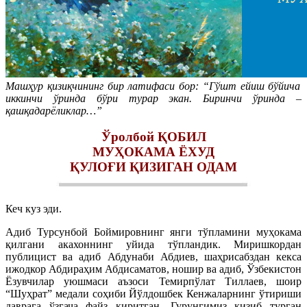
Машҳур қизиқчининг бир латифаси бор: “Гўшт ейиш бўйича
иккинчи ўринда бўри турар экан. Биринчи ўринда –
қашқадарёликлар…”
Ўролбой ҚОБИЛ
МУҲОКАМА ЁХУД
ҚУЛОҒИ ҚИЗИГАН ОДАМ
Кеч куз эди.
Адиб Турсунбой Боймировнинг янги тўпламини муҳокама
қилгани акахоннинг уйида тўпландик. Миришкордан
публицист ва адиб Абдунаби Абдиев, шаҳрисабздан кекса
ижодкор Абдираҳим Абдисаматов, ношир ва адиб, Ўзбекистон
Ёзувчилар уюшмаси аъзоси Темирпўлат Тиллаев, шоир
“Шуҳрат” медали соҳиби Йўлдошбек Кенжаларнинг ўтириши
даврага ўзгача файз киритган. Гурунгимиз қизиб турган