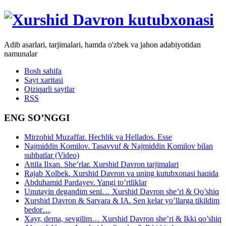
Adib asarlari, tarjimalari, hamda o'zbek va jahon adabiyotidan
namunalar
Bosh sahifa
Sayt xaritasi
Qiziqarli saytlar
RSS
ENG SO’NGGI
Mirzohid Muzaffar. Hechlik va Hellados. Esse
Najmiddin Komilov. Tasavvuf & Najmiddin Komilov bilan
suhbatlar (Video)
Attila Ilxan. She’rlar. Xurshid Davron tarjimalari
Rajab Xolbek. Xurshid Davron va uning kutubxonasi haqida
Abduhamid Pardayev. Yangi to’rtliklar
Unutayin degandim seni… Xurshid Davron she’ri & Qo’shiq
Xurshid Davron & Sarvara & IA. Sen kelar yo’llarga tikildim
bedor…
Xayr, dema, sevgilim… Xurshid Davron she’ri & Ikki qo’shiq