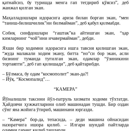
қатнайсиз, бу туришда менга гап тегдириб қўясиз”, деб
жанжал қилган экан.
Маҳалладошлари идорасига ариза билан борган экан, “мен
“таниш-билишчилик”ни билмайман”, деб қабул қилмабди.
Собиқ синфдошлари “гаштак”ка айтишган экан, “ҳар
кимларнинг “чой”ини ичавермайман”, дебди.
Яхши бир ходимни идорасига ишга тавсия қилишган экан,
“жуда малакали ходим экану, битта “но”си бор экан, асли
бизнинг туманда туғилган экан, одамлар “ўзиникини
тортаяпти”, деб гап қилишади”, деб қайтарибди.
– Бўлмаса, бу одам “космополит” экан-да?!
– Йўқ. “Космопалид”…
“КАМЕРА”
Йўналишли таксини йўл-патруль хизмати ходими тўхтатди.
Ҳайдовчи ҳужжатларини олиб машинадан тушди. Бир оздан
сўнг яна жойига ўтириб, машинани юргазди.
– “Камера” бор-да, тепасида, – деди машина ойнасидан
назоратчига ишора қилиб. – Илгари шундай пайтларда
одамни гаранг қилиб ташларди…