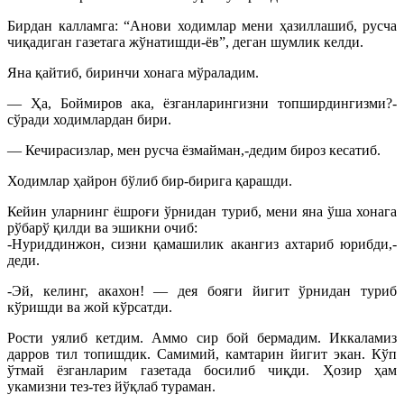
Бирдан калламга: “Анови ходимлар мени ҳазиллашиб, русча
чиқадиган газетага жўнатишди-ёв”, деган шумлик келди.
Яна қайтиб, биринчи хонага мўраладим.
— Ҳа, Боймиров ака, ёзганларингизни топширдингизми?-
сўради ходимлардан бири.
— Кечирасизлар, мен русча ёзмайман,-дедим бироз кесатиб.
Ходимлар ҳайрон бўлиб бир-бирига қарашди.
Кейин уларнинг ёшроғи ўрнидан туриб, мени яна ўша хонага
рўбарў қилди ва эшикни очиб:
-Нуриддинжон, сизни қамашилик акангиз ахтариб юрибди,-
деди.
-Эй, келинг, акахон! — дея бояги йигит ўрнидан туриб
кўришди ва жой кўрсатди.
Рости уялиб кетдим. Аммо сир бой бермадим. Иккаламиз
дарров тил топишдик. Самимий, камтарин йигит экан. Кўп
ўтмай ёзганларим газетада босилиб чиқди. Ҳозир ҳам
укамизни тез-тез йўқлаб тураман.