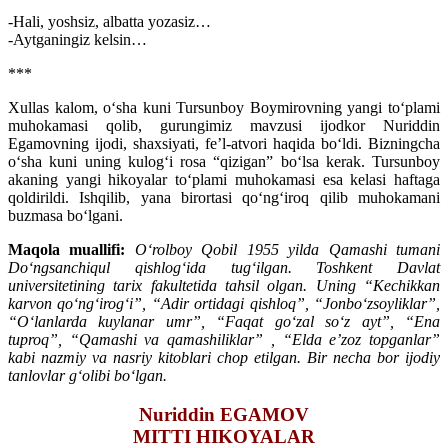
-Hali, yoshsiz, albatta yozasiz…
-Aytganingiz kelsin…
***
Xullas kalom, o‘sha kuni Tursunboy Boymirovning yangi to‘plami
muhokamasi qolib, gurungimiz mavzusi ijodkor Nuriddin
Egamovning ijodi, shaxsiyati, fe’l-atvori haqida bo‘ldi. Bizningcha
o‘sha kuni uning kulog‘i rosa “qizigan” bo‘lsa kerak. Tursunboy
akaning yangi hikoyalar to‘plami muhokamasi esa kelasi haftaga
qoldirildi. Ishqilib, yana birortasi qo‘ng‘iroq qilib muhokamani
buzmasa bo‘lgani.
Maqola muallifi:
O‘rolboy Qobil 1955 yilda Qamashi tumani
Do‘ngsanchiqul qishlog‘ida tug‘ilgan. Toshkent Davlat
universitetining tarix fakultetida tahsil olgan. Uning “Kechikkan
karvon qo‘ng‘irog‘i”, “Adir ortidagi qishloq”, “Jonbo‘zsoyliklar”,
“O‘lanlarda kuylanar umr”, “Faqat go‘zal so‘z ayt”, “Ena
tuproq”, “Qamashi va qamashiliklar” , “Elda e’zoz topganlar”
kabi nazmiy va nasriy kitoblari chop etilgan. Bir necha bor ijodiy
tanlovlar g‘olibi bo‘lgan.
Nuriddin EGAMOV
MITTI HIKOYALAR