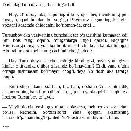
Davradagilar baravariga bosh irg‘ashdi.
— Hoy, O‘rolboy uka, telponingni bu yoqqa ber, menikining puli
tugagan, qani bundan bu yog‘iga Boymirov deganning bittagina
yozgani gazetada chiqqanini ko‘ribman-da, endi…
Tursunboy aka vaziyatning bunchalik tez o‘zgarishini kutmagan edi.
Shu bois rangi oqarib, o‘tirganlarga iltijoli qaradi. Faqatgina
Hindistonga birga sayohatga borib musofirchilikda aka-uka tutingan
Abdirahim domlagina unga achindi chog‘i, dedi:
— Hay, Tursunboy-a, qachon esingiz kiradi o‘zi, avval yoningizda
kimlar o‘tirganiga e’tibor qilsangiz bo‘lmaydimi? Endi, yana o‘zim
o‘rtaga tushmasam bo‘lmaydi chog‘i,-deya Yo‘ldosh aka tarafga
boqdi.
— Endi shoir ukam, siz ham, biz ham, o‘sha so‘zni eshitmadik,
dasturxonning ham hurmati bo‘lsin, gap shu yerda qolsin, haqini esa
hoziroq Tursunboy to‘laydi.
— Mayli, domla, yoshingiz ulug‘, qolaversa, mehmonsiz, siz uchun
bo‘lsa, kechdim. So‘zim-so‘z! Yana, qolgani akamizning
“harakati”ga ham bog‘liq..-dedi Yo‘ldosh aka muloyimlik bilan.
***