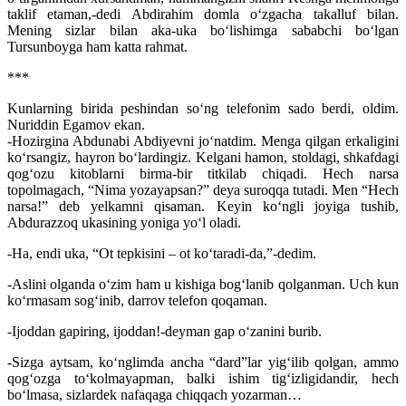
taklif etaman,-dedi Abdirahim domla o‘zgacha takalluf bilan.
Mening sizlar bilan aka-uka bo‘lishimga sababchi bo‘lgan
Tursunboyga ham katta rahmat.
***
Kunlarning birida peshindan so‘ng telefonim sado berdi, oldim.
Nuriddin Egamov ekan.
-Hozirgina Abdunabi Abdiyevni jo‘natdim. Menga qilgan erkaligini
ko‘rsangiz, hayron bo‘lardingiz. Kelgani hamon, stoldagi, shkafdagi
qog‘ozu kitoblarni birma-bir titkilab chiqadi. Hech narsa
topolmagach, “Nima yozayapsan?” deya suroqqa tutadi. Men “Hech
narsa!” deb yelkamni qisaman. Keyin ko‘ngli joyiga tushib,
Abdurazzoq ukasining yoniga yo‘l oladi.
-Ha, endi uka, “Ot tepkisini – ot ko‘taradi-da,”-dedim.
-Aslini olganda o‘zim ham u kishiga bog‘lanib qolganman. Uch kun
ko‘rmasam sog‘inib, darrov telefon qoqaman.
-Ijoddan gapiring, ijoddan!-deyman gap o‘zanini burib.
-Sizga aytsam, ko‘nglimda ancha “dard”lar yig‘ilib qolgan, ammo
qog‘ozga to‘kolmayapman, balki ishim tig‘izligidandir, hech
bo‘lmasa, sizlardek nafaqaga chiqqach yozarman…