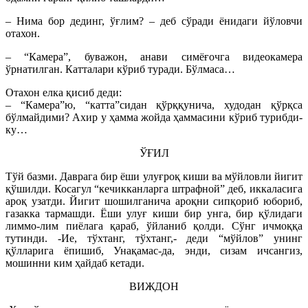
– Нима бор дединг, ўғлим? – деб сўради ёнидаги йўловчи
отахон.
– “Камера”, буважон, анави симёғочга видеокамера
ўрнатилган. Катталари кўриб туради. Бўлмаса…
Отахон елка қисиб деди:
– “Камера”ю, “катта”сидан қўрққунича, худодан қўрқса
бўлмайдими? Ахир у ҳамма жойда ҳаммасини кўриб турибди-
ку…
ЎҒИЛ
Тўй базми. Даврага бир ёши улуғроқ киши ва мўйловли йигит
қўшилди. Косагул “кечикканларга штрафной” деб, иккаласига
ароқ узатди. Йигит шошилганича ароқни сипқориб юбориб,
газакка тармашди. Ёши улуғ киши бир унга, бир қўлидаги
лиммо-лим пиёлага қараб, ўйланиб қолди. Сўнг ичмоққа
тутинди. -Ие, тўхтанг, тўхтанг,- деди “мўйлов” унинг
қўлларига ёпишиб, Унақамас-да, энди, сизам ичсангиз,
мошинни ким ҳайдаб кетади.
ВИЖДОН