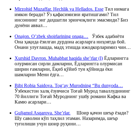
Mirzohid Muzaffar. Hechlik va Hellados. Esse
Тил нимага
имкон беради? Ўз қафасимизни яратишгами? Тил
инсоннинг энг даҳшатли эринчоқлиги эмасмиди? Биз
дунёни аввал…
Onajon. O’zbek shoirlarining onaga…
Ўзбек адабиёти
Она ҳақида ёзилган дурдона асарларга ниҳоятда бой.
Онани улуғлашда, мадҳ этишда ижодкорларимиз чин…
Xurshid Davron. Muhabbat haqida she’rlar (I)
Ёдларингга
олурмисан сирли дамларни, Ёдларингга олурмисан
ширин ғамларни, Ёқиб қўйиб тун қўйнида ёки
шамларни Мени ёдга…
Bibi Robia Saidova. Tog‘ay Murodning “Bu dunyoda…
Ўзбекистон халқ ёзувчиси Тоғай Мурод таваллудининг
70 йиллиги Тоғай Муроднинг ушбу романи Кафка ва
Камю асарлари…
Guljamol Asqarova. She’rlar.
Шоир қачон шеър ёзади?
Шу саволни кўп таҳлил этаман. Назаримда, шеър
туғилиши учун шоир руҳини…