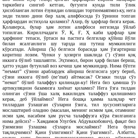
таркибига сингиб кетган, бугунги кунда тили ўлик
ҳисобланган лотин ёзувидан олишдан тортинмаяпмиз-ку, нега
энди тилию дини бир халқ алифбосида ўз ўрнини топган
ҳарфлардан истиҳола қиламиз? Ахир, бу ҳарфлар бизга керак.
Қолаверса, булар ҳам лотин алифбоси негизида ўйлаб
топилган. Кириллчадаги Ў, Қ, Ғ, Ҳ каби ҳарфлар ҳам
ҳарфнинг тепаси, ўртаси ва пастига белгилар қўйиш йўли
билан ясалганлиги шу тарзда иш тутиш мумкинлиги
кўрсатади. Айириш (Ъ) белгиси борасида ҳам ўзгартириш
киритиш лозим. Чунки у ҳозирги шаклида (’) сўзни қоқ
иккига бўлиб ташлаяпти. Эҳтимол, бирон ҳарф билан бериш,
ҳатто ундан бутунлай воз кечиш ҳам мумкиндир. Нима бўпти
“неъмат” сўзини араблардек айириш белгисига урғу бериб,
сўзни иккига бўлиб (ne’mat) айтмасак? Оғзаки тилда сўз
“немат” бўлиб талаффуз қилинади-ку! Нега биз ҳамиша ўз
артикуляцион базамизга хиёнат қиламиз? Нега ўзга тилдан
олинган сўзни ўша халқ вакилидек талаффуз қилишимиз
керак, деб ўйлаймиз? Нега бошқа ҳамма халқлар чет
тиллардан ўзлашган сўзларни ўзига, тил хусусиятларига
мослаштириб оладию (масалан, менинг исмим ҳам, отамнинг
исми ҳам, насабим ҳам русча талаффузга кўра ёзилганига
нима дейсиз? – Хамдамов Улугбек Абдувахобович), фақат биз
ўзимизни ўзлашма сўзларга мослаймиз? Нега бунча
тақлидчимиз? Қани ўзлигимиз? Қани ўзагимиз?.. Албатта,
қилни қирқ ёрувчи тилшуносларимиз янада жўялироқ