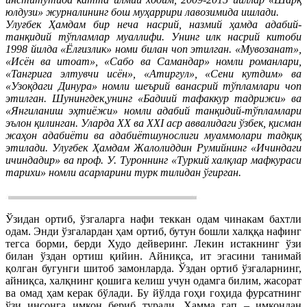
юлдузи» журналининг бош муҳаррири лавозимида ишлади.
Улуғбек Ҳамдам бир неча насрий, назмий ҳамда адабий-
танқидий тўпламлар муаллифи. Унинг илк насрий китоби
1998 йилда «Ёлғизлик» номи билан чоп этилган. «Мувозанат»,
«Исён ва итоат», «Сабо ва Самандар» номли романлари,
«Тангрига элтувчи исён», «Атиргул», «Сени кутдим» ва
«Узоқдаги Динура» номли шеърий ванасрий тўпламлари чоп
этилган. Шунингдек,унинг «Бадиий тафаккур тадрижи» ва
«Янгиланиш эҳтиёжи» номли адабий танқидий-тўпламлари
эълон қилинган. Уларда ХХ ва ХХI аср аввалидаги ўзбек, қисман
жаҳон адабиёти ва адабиётшунослиги муаммолари тадқиқ
этилади. Улуғбек Ҳамдам Жалолиддин Румийнинг «Ичиндаги
ичиндадир» ва проф. У. Туроннинг «Туркий халқлар мафкураси
тарихи» номли асарларини турк тилидан ўгирган.
Ўзидан ортиб, ўзгаларга нафи теккан одам чинакам бахтли
одам. Энди ўзгалардан ҳам ортиб, бутун бошли халққа нафинг
тегса борми, берди Худо дейверинг. Лекин истакнинг ўзи
билан ўздан ортиш қийин. Айниқса, ит эгасини танимай
қолган бугунги шитоб замонларда. Ўздан ортиб ўзгаларнинг,
айниқса, халқнинг қошига келиш учун одамга билим, жасорат
ва омад ҳам керак бўлади. Бу йўлда гоҳи гоҳида фурсатнинг
ўзи инсонга имкон бериб туради. Ҳамма гап – имкондан