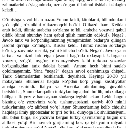
zahmatlarini o‘ylaganimda, uzr o‘ragan tillarimni tishlab tashlagim
keladi…
O‘tmishga savol bilan nazar. Yunon keldi, kitoblarni, bilimdonlarni
yo‘q qildi, o‘zinikini o‘tkazmoqchi bo‘ldi. O‘tkazdi ham. Ketidan
arab keldi, tilimiz arabcha so‘zlarga to‘ldi, arabcha yozuvni qabul
qildik (dinni shunday ham qabul qilish mumkin edi-ku!). Nega?..
Javob tarix va ko‘pchiligimizning yuragimizdan badarg‘a qilingan
jasorat qa’riga ko‘milgan. Ruslar keldi. Tilimiz ruscha so‘zlarga
to‘ldi, yozuvimiz rusniki, ya’ni kirillcha bo‘ldi. Nega?.. Javob yana
tarixda va bizni tark etgan jasorat bag‘rida uxlayapti. Ulargacha
xorazm, so‘g‘d, uyg‘ur, o‘rxun-yenisey kabi turkona yozuvlar
bo‘lganligidan tarix dalolat beradi. Ammo hech birini saqlab
qololmaganmiz. Yana “nega?” degan savol qarshimizga chiqadi.
Tarix Shumerlardan boshlanadi, deyishadi. Keyingi 20-30 yil
mobaynida Shumerlar haqida ko‘pdan ko‘p yangi kashfiyotlar
amalga oshirildi. Italiya va Amerika olimlarining guvohlik
berishicha, Shumerlar qadim turkiylarning ajdodi bo‘lib, mixxatlarga
bitilgan ilk yozuv ham aynan shularga tegishli ekan. Lekin bugun
bizning o‘z yozuvimiz yo‘q, tushunyapsizmi, qariyb 400 mln.li
turkiylarning o‘z alifbosi yo‘q! Agar Shumerlarning kelib chiqishi
haqidagi ilmiy gipotezalar to‘g‘ri bo‘lsa, dunyoga ilk sivilizatsiyani,
shu bilan birga, ilk yozuvni bergan turkiy qavmlarning bugun o‘z
alifbosi yo‘q! Bir hovuch gurjilarning bor, qariyb yarim mlyad.li
turkiylarning esa yo‘q! Nega?.. Shularni o‘ylaganda xayolimda faqat