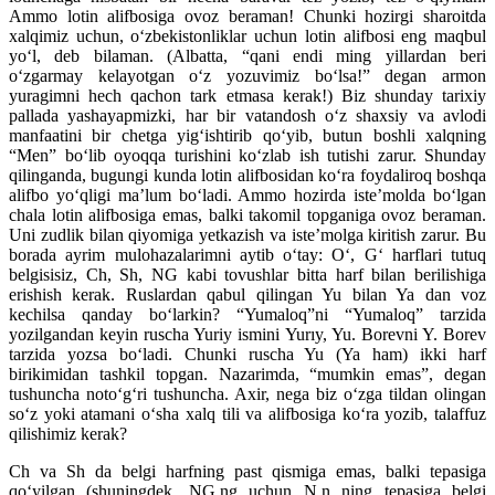
Ammo lotin alifbosiga ovoz beraman! Chunki hozirgi sharoitda
xalqimiz uchun, o‘zbekistonliklar uchun lotin alifbosi eng maqbul
yo‘l, deb bilaman. (Albatta, “qani endi ming yillardan beri
o‘zgarmay kelayotgan o‘z yozuvimiz bo‘lsa!” degan armon
yuragimni hech qachon tark etmasa kerak!) Biz shunday tarixiy
pallada yashayapmizki, har bir vatandosh o‘z shaxsiy va avlodi
manfaatini bir chetga yig‘ishtirib qo‘yib, butun boshli xalqning
“Men” bo‘lib oyoqqa turishini ko‘zlab ish tutishi zarur. Shunday
qilinganda, bugungi kunda lotin alifbosidan ko‘ra foydaliroq boshqa
alifbo yo‘qligi ma’lum bo‘ladi. Ammo hozirda iste’molda bo‘lgan
chala lotin alifbosiga emas, balki takomil topganiga ovoz beraman.
Uni zudlik bilan qiyomiga yetkazish va iste’molga kiritish zarur. Bu
borada ayrim mulohazalarimni aytib o‘tay: O‘, G‘ harflari tutuq
belgisisiz, Ch, Sh, NG kabi tovushlar bitta harf bilan berilishiga
erishish kerak. Ruslardan qabul qilingan Yu bilan Ya dan voz
kechilsa qanday bo‘larkin? “Yumaloq”ni “Yumaloq” tarzida
yozilgandan keyin ruscha Yuriy ismini Yurıy, Yu. Borevni Y. Borev
tarzida yozsa bo‘ladi. Chunki ruscha Yu (Ya ham) ikki harf
birikimidan tashkil topgan. Nazarimda, “mumkin emas”, degan
tushuncha noto‘g‘ri tushuncha. Axir, nega biz o‘zga tildan olingan
so‘z yoki atamani o‘sha xalq tili va alifbosiga ko‘ra yozib, talaffuz
qilishimiz kerak?
Ch va Sh da belgi harfning past qismiga emas, balki tepasiga
qo‘yilgan (shuningdek, NG,ng uchun N,n ning tepasiga belgi