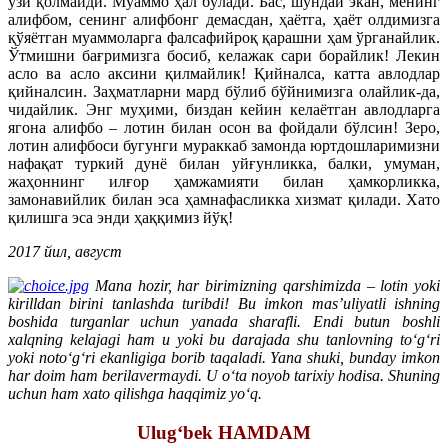
ўзи қолмайди. Муаммо ҳал бўлади. Бас, шундай экан, менинг
алифбом, сенинг алифбонг демасдан, ҳаётга, ҳаёт олдимизга
қўяётган муаммоларга фалсафийроқ қарашни ҳам ўрганайлик.
Ўтмишни бағримизга босиб, келажак сари борайлик! Лекин
асло ва асло аксини қилмайлик! Қийналса, катта авлодлар
қийналсин. Заҳматларни мард бўлиб бўйнимизга олайлик-да,
чидайлик. Энг муҳими, биздан кейин келаётган авлодларга
ягона алифбо – лотин билан осон ва фойдали бўлсин! Зеро,
лотин алифбоси бугунги мураккаб замонда юртдошларимизни
нафақат туркий дунё билан уйғунликка, балки, умуман,
жаҳоннинг илғор ҳамжамияти билан ҳамкорликка,
замонавийлик билан эса ҳамнафасликка хизмат қилади. Хато
қилишга эса энди ҳаққимиз йўқ!
2017 йил, август
Mana hozir, har birimizning qarshimizda – lotin yoki
kirilldan birini tanlashda turibdi! Bu imkon mas’uliyatli ishning
boshida turganlar uchun yanada sharafli. Endi butun boshli
xalqning kelajagi ham u yoki bu darajada shu tanlovning to‘g‘ri
yoki noto‘g‘ri ekanligiga borib taqaladi. Yana shuki, bunday imkon
har doim ham berilavermaydi. U o‘ta noyob tarixiy hodisa. Shuning
uchun ham xato qilishga haqqimiz yo‘q.
Ulug‘bek HAMDAM