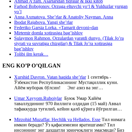
Ahmad A’zam. Asarlaridan fiqralar & Ikki kitob
Farhod Bobojonov. Orzuga eltuvchi yo‘l & Yulduzlar yurgan
yo`l
Anna Axmatova. She’rlar & Anatoliy Nayman. Anna
Ibodat Rajabova. Yangi she’rlar
Federiko Garsia Lorka. «Tamarit devoni»dan
Mirtemir domla xotirasiga bag’ishlov
Sulaymon Rahmon. Orzulardan yaratdi dunyo. (Tilak Jo’ra
siyrati va suvratiga chizgilar) & Tilak Jo’ra xotirasiga
bag’ishlov
Tolibi ilm kerak…
ENG KO’P O’QILGAN
Xurshid Davron. Vatan haqida she’rlar
1 сентябрь -
Ўзбекистон Республикасининг Мустақиллик куни.
Айём муборак бўлсин! Энг азиз ва энг…
Umar Xayyom.Ruboiylar
Буюк Умар Хайём
таваллудининг 970 йиллиги олдидан (15 май) Аввал
тафаккурда туғилиб, кейин қалб қўрига йўғрилган…
Mirzohid Muzaffar. Hechlik va Hellados. Esse
Тил нимага
имкон беради? Ўз қафасимизни яратишгами? Тил
инсоннинг энг даҳшатли эринчоқлиги эмасмиди? Биз