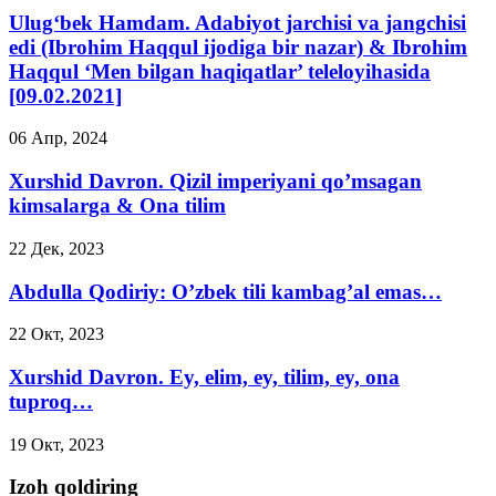
Ulug‘bek Hamdam. Adabiyot jarchisi va jangchisi
edi (Ibrohim Haqqul ijodiga bir nazar) & Ibrohim
Haqqul ‘Men bilgan haqiqatlar’ teleloyihasida
[09.02.2021]
06 Апр, 2024
Xurshid Davron. Qizil imperiyani qo’msagan
kimsalarga & Ona tilim
22 Дек, 2023
Abdulla Qodiriy: O’zbek tili kambag’al emas…
22 Окт, 2023
Xurshid Davron. Ey, elim, ey, tilim, ey, ona
tuproq…
19 Окт, 2023
Izoh qoldiring