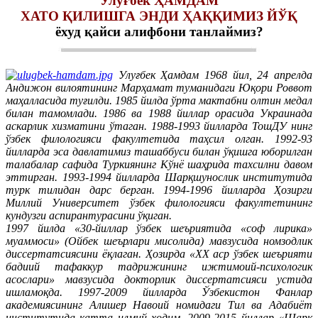
Улуғбек ҲАМДАМ
ХАТО ҚИЛИШГА ЭНДИ ҲАҚҚИМИЗ ЙЎҚ
ёхуд қайси алифбони танлаймиз?
Улуғбек Ҳамдам 1968 йил, 24 апрелда
Андижон вилоятининг Марҳамат туманидаги Юқори Роввот
маҳалласида туғилди. 1985 йилда ўрта мактабни олтин медал
билан тамомлади. 1986 ва 1988 йиллар орасида Украинада
аскарлик хизматини ўтаган. 1988-1993 йилларда ТошДУ нинг
ўзбек филологияси факултетида таҳсил олган. 1992-93
йилларда эса давлатимиз ташаббуси билан ўқишга юборилган
талабалар сафида Туркиянинг Кўнё шаҳрида тахсилни давом
эттирган. 1993-1994 йилларда Шарқшунослик институтида
турк тилидан дарс берган. 1994-1996 йилларда Ҳозирги
Миллий Университет ўзбек филологияси факултетининг
кундузги аспирантурасини ўқиган.
1997 йилда «30-йиллар ўзбек шеъриятида «соф лирика»
муаммоси» (Ойбек шеърлари мисолида) мавзусида номзодлик
диссертатсиясини ёқлаган. Ҳозирда «ХХ аср ўзбек шеърияти
бадиий тафаккур тадрижининг ижтимоий-психологик
асослари» мавзусида докторлик диссертатсияси устида
ишламоқда. 1997-2009 йилларда Ўзбекистон Фанлар
академиясининг Алишер Навоий номидаги Тил ва Адабиёт
институтида катта илмий ходим, 2009-2015 йиллар «Шарқ