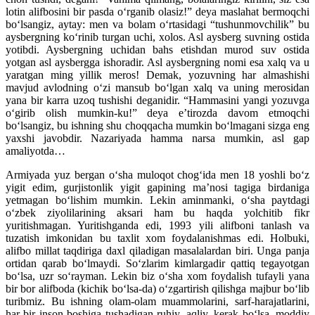
lotin alifbosini bir pasda o‘rganib olasiz!” deya maslahat bermoqchi
bo‘lsangiz, aytay: men va bolam o‘rtasidagi “tushunmovchilik” bu
aysbergning ko‘rinib turgan uchi, xolos. Asl aysberg suvning ostida
yotibdi. Aysbergning uchidan bahs etishdan murod suv ostida
yotgan asl aysbergga ishoradir. Asl aysbergning nomi esa xalq va u
yaratgan ming yillik meros! Demak, yozuvning har almashishi
mavjud avlodning o‘zi mansub bo‘lgan xalq va uning merosidan
yana bir karra uzoq tushishi deganidir. “Hammasini yangi yozuvga
o‘girib olish mumkin-ku!” deya e’tirozda davom etmoqchi
bo‘lsangiz, bu ishning shu choqqacha mumkin bo‘lmagani sizga eng
yaxshi javobdir. Nazariyada hamma narsa mumkin, asl gap
amaliyotda…
Armiyada yuz bergan o‘sha muloqot chog‘ida men 18 yoshli bo‘z
yigit edim, gurjistonlik yigit gapining ma’nosi tagiga birdaniga
yetmagan bo‘lishim mumkin. Lekin aminmanki, o‘sha paytdagi
o‘zbek ziyolilarining aksari ham bu haqda yolchitib fikr
yuritishmagan. Yuritishganda edi, 1993 yili alifboni tanlash va
tuzatish imkonidan bu taxlit xom foydalanishmas edi. Holbuki,
alifbo millat taqdiriga daxl qiladigan masalalardan biri. Unga panja
ortidan qarab bo‘lmaydi. So‘zlarim kimlargadir qattiq tegayotgan
bo‘lsa, uzr so‘rayman. Lekin biz o‘sha xom foydalish tufayli yana
bir bor alifboda (kichik bo‘lsa-da) o‘zgartirish qilishga majbur bo‘lib
turibmiz. Bu ishning olam-olam muammolarini, sarf-harajatlarini,
har bir inson boshiga tushadigan ruhiy, aqliy, kerak bo‘lsa, moddiy