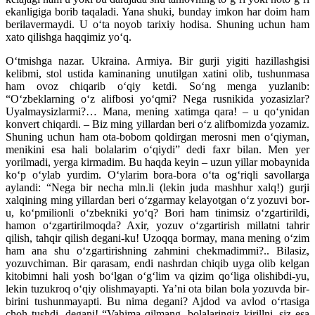
ekanligiga borib taqaladi. Yana shuki, bunday imkon har doim ham
berilavermaydi. U o‘ta noyob tarixiy hodisa. Shuning uchun ham
xato qilishga haqqimiz yo‘q.
O‘tmishga nazar. Ukraina. Armiya. Bir gurji yigiti hazillashgisi
kelibmi, stol ustida kaminaning unutilgan xatini olib, tushunmasa
ham ovoz chiqarib o‘qiy ketdi. So‘ng menga yuzlanib:
“O‘zbeklarning o‘z alifbosi yo‘qmi? Nega rusnikida yozasizlar?
Uyalmaysizlarmi?… Mana, mening xatimga qara! – u qo‘ynidan
konvert chiqardi. – Biz ming yillardan beri o‘z alifbomizda yozamiz.
Shuning uchun ham ota-bobom qoldirgan merosni men o‘qiyman,
menikini esa hali bolalarim o‘qiydi” dedi faxr bilan. Men yer
yorilmadi, yerga kirmadim. Bu haqda keyin – uzun yillar mobaynida
ko‘p o‘ylab yurdim. O‘ylarim bora-bora o‘ta og‘riqli savollarga
aylandi: “Nega bir necha mln.li (lekin juda mashhur xalq!) gurji
xalqining ming yillardan beri o‘zgarmay kelayotgan o‘z yozuvi bor-
u, ko‘pmilionli o‘zbekniki yo‘q? Bori ham tinimsiz o‘zgartirildi,
hamon o‘zgartirilmoqda? Axir, yozuv o‘zgartirish millatni tahrir
qilish, tahqir qilish degani-ku! Uzoqqa bormay, mana mening o‘zim
ham ana shu o‘zgartirishning zahmini chekmadimmi?.. Bilasiz,
yozuvchiman. Bir qarasam, endi nashrdan chiqib uyga olib kelgan
kitobimni hali yosh bo‘lgan o‘g‘lim va qizim qo‘liga olishibdi-yu,
lekin tuzukroq o‘qiy olishmayapti. Ya’ni ota bilan bola yozuvda bir-
birini tushunmayapti. Bu nima degani? Ajdod va avlod o‘rtasiga
choh tushdi, degani! “Vahima qilmang, bolalaringiz kirillni, siz esa