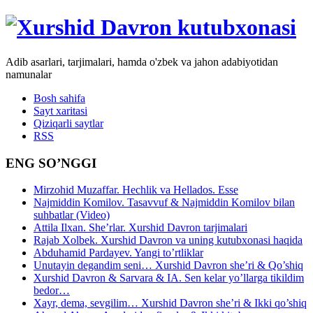
Adib asarlari, tarjimalari, hamda o'zbek va jahon adabiyotidan
namunalar
Bosh sahifa
Sayt xaritasi
Qiziqarli saytlar
RSS
ENG SO’NGGI
Mirzohid Muzaffar. Hechlik va Hellados. Esse
Najmiddin Komilov. Tasavvuf & Najmiddin Komilov bilan
suhbatlar (Video)
Attila Ilxan. She’rlar. Xurshid Davron tarjimalari
Rajab Xolbek. Xurshid Davron va uning kutubxonasi haqida
Abduhamid Pardayev. Yangi to’rtliklar
Unutayin degandim seni… Xurshid Davron she’ri & Qo’shiq
Xurshid Davron & Sarvara & IA. Sen kelar yo’llarga tikildim
bedor…
Xayr, dema, sevgilim… Xurshid Davron she’ri & Ikki qo’shiq