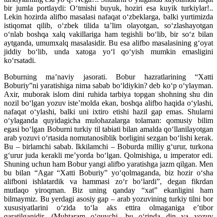
bir jumla portlaydi: O‘tmishi buyuk, hoziri esa kuyik turkiylar!..
Lekin hozirda alifbo masalasi nafaqat o‘zbeklarga, balki yurtimizda
istiqomat qilib, o‘zbek tilida ta’lim olayotgan, so‘zlashayotgan
o‘nlab boshqa xalq vakillariga ham tegishli bo‘lib, bir so‘z bilan
aytganda, umumxalq masalasidir. Bu esa alifbo masalasining g‘oyat
jiddiy bo‘lib, unda xatoga yo‘l qo‘yish mumkin emasligini
ko‘rsatadi.
Boburning ma’naviy jasorati. Bobur hazratlarining “Xatti
Boburiy”ni yaratishiga nima sabab bo‘ldiykin? deb ko‘p o‘ylayman.
Axir, muborak islom dini ruhida tarbiya topgan shohning shu din
nozil bo‘lgan yozuv iste’molda ekan, boshqa alifbo haqida o‘ylashi,
nafaqat o‘ylashi, balki uni ixtiro etishi hazil gap emas. Shularni
o‘ylaganda quyidagicha mulohazalarga tolaman: qomusiy bilim
egasi bo‘lgan Boburni turkiy til tabiati bilan amalda qo‘llanilayotgan
arab yozuvi o‘rtasida nomutanosiblik borligini sezgan bo‘lishi kerak.
Bu – birlamchi sabab. Ikkilamchi – Boburda milliy g‘urur, turkona
g‘urur juda kerakli me’yorda bo‘lgan. Qolmishiga, u imperator edi.
Shuning uchun ham Bobur yangi alifbo yaratishga jazm qilgan. Men
bu bilan “Agar “Xatti Boburiy” yo‘qolmaganda, biz hozir o‘sha
alifboni ishlatardik va hammasi zo‘r bo‘lardi”, degan fikrdan
mutlaqo yiroqman. Biz uning qanday “xat” ekanligini ham
bilmaymiz. Bu yerdagi asosiy gap – arab yozuvining turkiy tilni bor
xususiyatlarini o‘zida to‘la aks ettira olmaganiga e’tibor
qaratilganidir. (Muhtaram o‘quvchi, bu o‘rinda din va yozuv