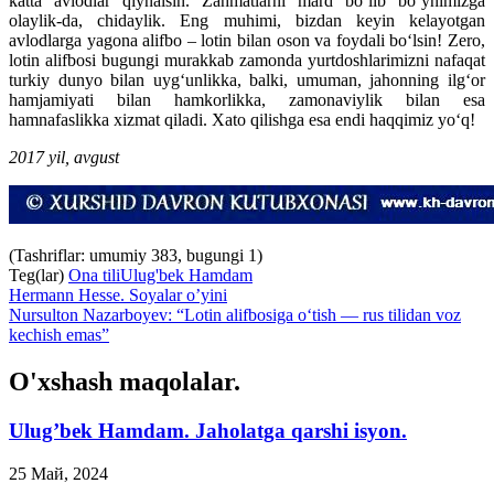
katta avlodlar qiynalsin. Zahmatlarni mard bo‘lib bo‘ynimizga
olaylik-da, chidaylik. Eng muhimi, bizdan keyin kelayotgan
avlodlarga yagona alifbo – lotin bilan oson va foydali bo‘lsin! Zero,
lotin alifbosi bugungi murakkab zamonda yurtdoshlarimizni nafaqat
turkiy dunyo bilan uyg‘unlikka, balki, umuman, jahonning ilg‘or
hamjamiyati bilan hamkorlikka, zamonaviylik bilan esa
hamnafaslikka xizmat qiladi. Xato qilishga esa endi haqqimiz yo‘q!
2017 yil, avgust
(Tashriflar: umumiy 383, bugungi 1)
Teg(lar)
Ona tili
Ulug'bek Hamdam
Hermann Hesse. Soyalar o’yini
Nursulton Nazarboyev: “Lotin alifbosiga o‘tish — rus tilidan voz
kechish emas”
O'xshash maqolalar.
Ulug’bek Hamdam. Jaholatga qarshi isyon.
25 Май, 2024