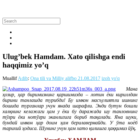
Ulug’bek Hamdam. Xato qilishga endi
haqqimiz yo’q
Muallif
Adib
:
Ona tili va Milliy alifbo
21.08.2017
izoh yo'q
Мана
ҳозир, ҳар биримизнинг қаршимизда – лотин ёки кириллдан
бирини танлашда турибди! Бу имкон масъулиятли ишнинг
бошида турганлар учун янада шарафли. Энди бутун бошли
халқнинг келажаги ҳам у ёки бу даражада шу танловнинг
тўғри ёки нотўғри эканлигига бориб тақалади. Яна шуки,
бундай имкон ҳар доим ҳам берилавермайди. У ўта ноёб
тарихий ҳодиса. Шунинг учун ҳам хато қилишга ҳаққимиз йўқ.