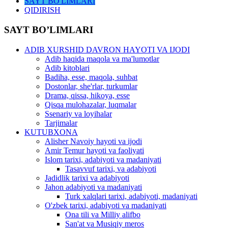
SAYT BO'LIMLARI
QIDIRISH
SAYT BO’LIMLARI
ADIB XURSHID DAVRON HAYOTI VA IJODI
Adib haqida maqola va ma'lumotlar
Adib kitoblari
Badiha, esse, maqola, suhbat
Dostonlar, she'rlar, turkumlar
Drama, qissa, hikoya, esse
Qisqa mulohazalar, luqmalar
Ssenariy va loyihalar
Tarjimalar
KUTUBXONA
Alisher Navoiy hayoti va ijodi
Amir Temur hayoti va faoliyati
Islom tarixi, adabiyoti va madaniyati
Tasavvuf tarixi, va adabiyoti
Jadidlik tarixi va adabiyoti
Jahon adabiyoti va madaniyati
Turk xalqlari tarixi, adabiyoti, madaniyati
O'zbek tarixi, adabiyoti va madaniyati
Ona tili va Milliy alifbo
San'at va Musiqiy meros