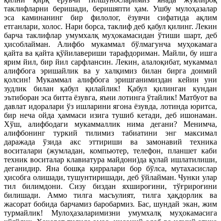
таклифларни беришади, беришяпти ҳам. Ушбу мулоҳазалар
эса каминанинг бир филолог, ёзувчи сифатида ақлим
етганлари, холос. Нари борса, таклиф деб қабул қилинг. Лекин
барча таклифлар умумхалқ муҳокамасидан ўтиши шарт, деб
ҳисоблайман. Алифбо мукаммал бўлмагунча муҳокамага
қайта ва қайта қўйилавериши тарафдориман. Майли, бу ишга
ярим йил, бир йил сарфлансин. Лекин, алалоқибат, мукаммал
алифбога эришайлик ва у халқимиз билан бирга доимий
қолсин! Мукаммал алифбога эришганимиздан кейин уни
зудлик билан қабул қилайлик! Қабул қилинган кундан
эътиборан эса битта ёзувга, яъни лотинга ўтайлик! Матбуот ва
давлат идоралари ўз ишларини ягона ёзувда, лотинда юритса,
бир неча ойда ҳаммаси изига тушиб кетади, деб ишонаман.
Хўш, алифбодаги мукаммаллик нима дегани? Менимча,
алифбонинг туркий тилимиз табиатини энг максимал
даражада ўзида акс эттириши ва замонавий техника
воситалари (жумладан, компьютер, телефон, планшет каби
техник воситалар клавиатура майдони)да қулай ишлатилиши,
деганидир. Яна бошқа қирралари бор бўлса, мутахасислар
ҳисобга олишади, тушунтиришади, деб ўйлайман. Чунки улар
тил билимдони. Сизу биздан яхшироғини, тўғрироғини
билишади. Аммо тилга масъулият, тилга ҳақдорлик ва
жасорат бобида барчамиз баробармиз. Бас, шундай экан, жим
турмайлик! Мулоҳазаларимизни умумхалқ муҳокамасига