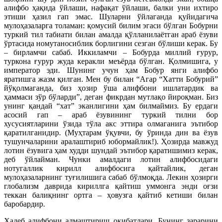
алифбо ҳақида ўйлаши, нафақат ўйлаши, балки уни ихтиро
этиши ҳазил гап эмас. Шуларни ўйлаганда қуйидагича
мулоҳазаларга толаман: қомусий билим эгаси бўлган Бобурни
туркий тил табиати билан амалда қўлланилаётган араб ёзуви
ўртасида номутаносиблик борлигини сезган бўлиши керак. Бу
– бирламчи сабаб. Иккиламчи – Бобурда миллий ғурур,
туркона ғурур жуда керакли меъёрда бўлган. Қолмишига, у
император эди. Шунинг учун ҳам Бобур янги алифбо
яратишга жазм қилган. Мен бу билан “Агар “Хатти Бобурий”
йўқолмаганда, биз ҳозир ўша алифбони ишлатардик ва
ҳаммаси зўр бўларди”, деган фикрдан мутлақо йироқман. Биз
унинг қандай “хат” эканлигини ҳам билмаймиз. Бу ердаги
асосий гап – араб ёзувининг туркий тилни бор
хусусиятларини ўзида тўла акс эттира олмаганига эътибор
қаратилганидир. (Муҳтарам ўқувчи, бу ўринда дин ва ёзув
тушунчаларини аралаштириб юбормайлик!). Ҳозирда мавжуд
лотин ёзувига ҳам худди шундай эътибор қаратишимиз керак,
деб ўйлайман. Чунки амалдаги лотин алифбосидаги
нотугаллик кирилл алифбосига қайтайлик, деган
мулоҳазаларнинг туғилишига сабаб бўлмоқда. Лекин ҳозирги
глобализм даврида кириллга қайтиш уммонга энди оғзи
теккан балиқнинг ортга – ҳовузга қайтиб кетиши билан
баробардир.
Ҳадеб алифбони алмаштириш оқибатлари. Бунинг зарарини