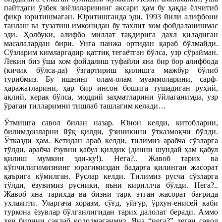
пайтдаги ўзбек зиёлиларининг аксари ҳам бу ҳақда ёлчитиб
фикр юритишмаган. Юритишганда эди, 1993 йили алифбони
танлаш ва тузатиш имконидан бу тахлит хом фойдаланишмас
эди. Ҳолбуки, алифбо миллат тақдирига дахл қиладиган
масалалардан бири. Унга панжа ортидан қараб бўлмайди.
Сўзларим кимларгадир қаттиқ тегаётган бўлса, узр сўрайман.
Лекин биз ўша хом фойдалиш туфайли яна бир бор алифбода
(кичик бўлса-да) ўзгартириш қилишга мажбур бўлиб
турибмиз. Бу ишнинг олам-олам муаммоларини, сарф-
ҳаражатларини, ҳар бир инсон бошига тушадиган руҳий,
ақлий, керак бўлса, моддий заҳматларини ўйлаганимда, узр
ўраган тилларимни тишлаб ташлагим келади…
Ўтмишга савол билан назар. Юнон келди, китобларни,
билимдонларни йўқ қилди, ўзиникини ўтказмоқчи бўлди.
Ўтказди ҳам. Кетидан араб келди, тилимиз арабча сўзларга
тўлди, арабча ёзувни қабул қилдик (динни шундай ҳам қабул
қилиш мумкин эди-ку!). Нега?.. Жавоб тарих ва
кўпчилигимизнинг юрагимиздан бадарға қилинган жасорат
қаърига кўмилган. Руслар келди. Тилимиз русча сўзларга
тўлди, ёзувимиз русники, яъни кириллча бўлди. Нега?..
Жавоб яна тарихда ва бизни тарк этган жасорат бағрида
ухлаяпти. Уларгача хоразм, сўғд, уйғур, ўрхун-енисей каби
туркона ёзувлар бўлганлигидан тарих далолат беради. Аммо
ҳеч бирини сақлаб қололмаганмиз. Яна “нега?” деган савол