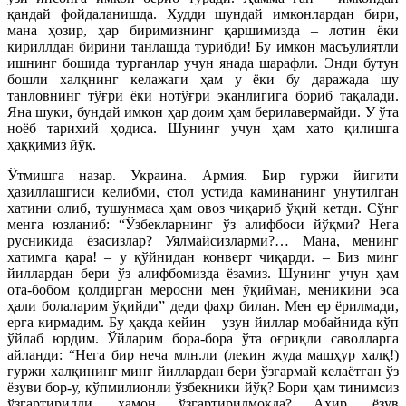
қандай фойдаланишда. Худди шундай имконлардан бири,
мана ҳозир, ҳар биримизнинг қаршимизда – лотин ёки
кириллдан бирини танлашда турибди! Бу имкон масъулиятли
ишнинг бошида турганлар учун янада шарафли. Энди бутун
бошли халқнинг келажаги ҳам у ёки бу даражада шу
танловнинг тўғри ёки нотўғри эканлигига бориб тақалади.
Яна шуки, бундай имкон ҳар доим ҳам берилавермайди. У ўта
ноёб тарихий ҳодиса. Шунинг учун ҳам хато қилишга
ҳаққимиз йўқ.
Ўтмишга назар. Украина. Армия. Бир гуржи йигити
ҳазиллашгиси келибми, стол устида каминанинг унутилган
хатини олиб, тушунмаса ҳам овоз чиқариб ўқий кетди. Сўнг
менга юзланиб: “Ўзбекларнинг ўз алифбоси йўқми? Нега
русникида ёзасизлар? Уялмайсизларми?… Мана, менинг
хатимга қара! – у қўйнидан конверт чиқарди. – Биз минг
йиллардан бери ўз алифбомизда ёзамиз. Шунинг учун ҳам
ота-бобом қолдирган меросни мен ўқийман, меникини эса
ҳали болаларим ўқийди” деди фахр билан. Мен ер ёрилмади,
ерга кирмадим. Бу ҳақда кейин – узун йиллар мобайнида кўп
ўйлаб юрдим. Ўйларим бора-бора ўта оғриқли саволларга
айланди: “Нега бир неча млн.ли (лекин жуда машҳур халқ!)
гуржи халқининг минг йиллардан бери ўзгармай келаётган ўз
ёзуви бор-у, кўпмилионли ўзбекники йўқ? Бори ҳам тинимсиз
ўзгартирилди, ҳамон ўзгартирилмоқда? Ахир, ёзув