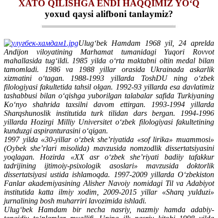
XATO QILISHGA ENDI HAQQIMIZ YO‘Q
yoxud qaysi alifboni tanlaymiz?
Ulug‘bek Hamdam 1968 yil, 24 aprelda
Andijon viloyatining Marhamat tumanidagi Yuqori Rovvot
mahallasida tug‘ildi. 1985 yilda o‘rta maktabni oltin medal bilan
tamomladi. 1986 va 1988 yillar orasida Ukrainada askarlik
xizmatini o‘tagan. 1988-1993 yillarda ToshDU ning o‘zbek
filologiyasi fakultetida tahsil olgan. 1992-93 yillarda esa davlatimiz
tashabbusi bilan o‘qishga yuborilgan talabalar safida Turkiyaning
Ko‘nyo shahrida taxsilni davom ettirgan. 1993-1994 yillarda
Sharqshunoslik institutida turk tilidan dars bergan. 1994-1996
yillarda Hozirgi Milliy Universitet o‘zbek filologiyasi fakultetining
kunduzgi aspiranturasini o‘qigan.
1997 yilda «30-yillar o‘zbek she’riyatida «sof lirika» muammosi»
(Oybek she’rlari misolida) mavzusida nomzodlik dissertatsiyasini
yoqlagan. Hozirda «XX asr o‘zbek she’riyati badiiy tafakkur
tadrijining ijtimoiy-psixologik asoslari» mavzusida doktorlik
dissertatsiyasi ustida ishlamoqda. 1997-2009 yillarda O‘zbekiston
Fanlar akademiyasining Alisher Navoiy nomidagi Til va Adabiyot
institutida katta ilmiy xodim, 2009-2015 yillar «Sharq yulduzi»
jurnalining bosh muharriri lavozimida ishladi.
Ulug‘bek Hamdam bir necha nasriy, nazmiy hamda adabiy-