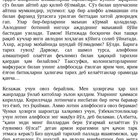
сўз билан айтиб адо қилиб бўлмайди. Сўз билан шунчасини
айтиш мумкиндир, эҳтимол: ҳар бир алифбо алмашиши ота
билан фарзанд ўртасига урилган биттадан хитой деворидек
гап. Улар бир-бирларини маънан кўрмай қоладилар.
Авлоднинг ботиний нигоҳи аждоднинг маънавий бўйи
бастидан узилади. Тамом! Натижада босқинчи ёки ташқи
рақиб кучлар янги авлодни хоҳлаган кўйига солиб ўйнатади.
Ахир, асрлар мобайнида шундай бўлмадими? Бўлди. Барига
тарих гувоҳ! Дарвоқе, сал шамол турса, алифбони
алмаштириб олаётган феълимиз билан ҳақиқий тарихни
қаердан ҳам билайлик? Таассуфки, колонизаторларнинг
мафкураси билан унинг алифбосида ёзилган ярим чин, ярим
ёлғон битикларни ҳалигача тарих деб келаётганлар орамизда
қанча…
Келажак учун овоз берайлик. Мен ҳозиргача ҳар хил
жанрларда ўнлаб китоблар эълон қилдим. Уларнинг ҳаммаси
кириллда. Кириллчада лотинчага нисбатан бир неча баравар
тез ёзиб, тез ўқийман. Аммо лотин алифбосига овоз бераман!
Чунки ҳозирги шароитда халқимиз учун, ўзбекистонликлар
учун лотин алифбоси энг мақбул йўл, деб биламан. (Албатта,
“қани энди минг йиллардан бери ўзгармай келаётган ўз
ёзувимиз бўлса!” деган армон юрагимни ҳеч қачон тарк
этмаса керак!) Биз шундай тарихий паллада яшаяпмизки, ҳар
бир ватандош ўз шахсий ва авлоди манфаатини бир четга