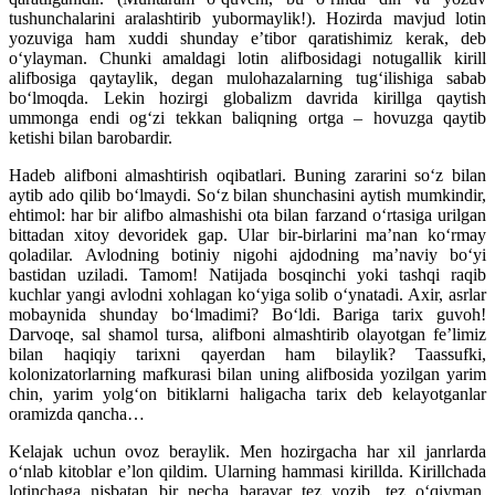
tushunchalarini aralashtirib yubormaylik!). Hozirda mavjud lotin
yozuviga ham xuddi shunday e’tibor qaratishimiz kerak, deb
o‘ylayman. Chunki amaldagi lotin alifbosidagi notugallik kirill
alifbosiga qaytaylik, degan mulohazalarning tug‘ilishiga sabab
bo‘lmoqda. Lekin hozirgi globalizm davrida kirillga qaytish
ummonga endi og‘zi tekkan baliqning ortga – hovuzga qaytib
ketishi bilan barobardir.
Hadeb alifboni almashtirish oqibatlari. Buning zararini so‘z bilan
aytib ado qilib bo‘lmaydi. So‘z bilan shunchasini aytish mumkindir,
ehtimol: har bir alifbo almashishi ota bilan farzand o‘rtasiga urilgan
bittadan xitoy devoridek gap. Ular bir-birlarini ma’nan ko‘rmay
qoladilar. Avlodning botiniy nigohi ajdodning ma’naviy bo‘yi
bastidan uziladi. Tamom! Natijada bosqinchi yoki tashqi raqib
kuchlar yangi avlodni xohlagan ko‘yiga solib o‘ynatadi. Axir, asrlar
mobaynida shunday bo‘lmadimi? Bo‘ldi. Bariga tarix guvoh!
Darvoqe, sal shamol tursa, alifboni almashtirib olayotgan fe’limiz
bilan haqiqiy tarixni qayerdan ham bilaylik? Taassufki,
kolonizatorlarning mafkurasi bilan uning alifbosida yozilgan yarim
chin, yarim yolg‘on bitiklarni haligacha tarix deb kelayotganlar
oramizda qancha…
Kelajak uchun ovoz beraylik. Men hozirgacha har xil janrlarda
o‘nlab kitoblar e’lon qildim. Ularning hammasi kirillda. Kirillchada
lotinchaga nisbatan bir necha baravar tez yozib, tez o‘qiyman.