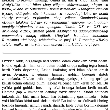
tanqidiy to‘plamlar muallifi. Uning ilk nasriy kitobi 1998 yilda
«Yolg‘izlik» nomi bilan chop etilgan. «Muvozanat», «Isyon va
itoat», «Sabo va Samandar» nomli romanlari, «Tangriga eltuvchi
isyon», «Atirgul», «Seni kutdim» va «Uzoqdagi Dinura» nomli
she’riy vanasriy to‘plamlari chop etilgan. Shuningdek,uning
«Badiiy tafakkur tadriji» va «Yangilanish ehtiyoji» nomli adabiy
tanqidiy-to‘plamlari e’lon qilingan. Ularda XX va XXI asr
avvalidagi o‘zbek, qisman jahon adabiyoti va adabiyotshunosligi
muammolari tadqiq etiladi. Ulug‘bek Hamdam Jaloliddin
Rumiyning «Ichindagi ichindadir» va prof. U. Turonning «Turkiy
xalqlar mafkurasi tarixi» nomli asarlarini turk tilidan o‘girgan.
O‘zidan ortib, o‘zgalarga nafi tekkan odam chinakam baxtli odam.
Endi o‘zgalardan ham ortib, butun boshli xalqqa nafing tegsa bormi,
berdi Xudo deyvering. Lekin istakning o‘zi bilan o‘zdan ortish
qiyin. Ayniqsa, it egasini tanimay qolgan bugungi shitob
zamonlarda. O‘zdan ortib o‘zgalarning, ayniqsa, xalqning qoshiga
kelish uchun odamga bilim, jasorat va omad ham kerak bo‘ladi. Bu
yo‘lda gohi gohida fursatning o‘zi insonga imkon berib turadi.
Hamma gap – imkondan qanday foydalanishda. Xuddi shunday
imkonlardan biri, mana hozir, har birimizning qarshimizda – lotin
yoki kirilldan birini tanlashda turibdi! Bu imkon mas’uliyatli ishning
boshida turganlar uchun yanada sharafli. Endi butun boshli xalqning
kelajagi ham u yoki bu darajada shu tanlovning to‘g‘ri yoki noto‘g‘ri