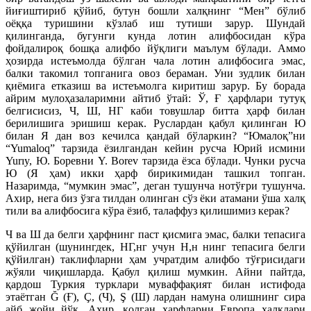
йиғиштириб қўйиб, бутун бошли халқнинг “Мен” бўлиб
оёққа туришини кўзлаб иш тутиши зарур. Шундай
қилинганда, бугунги кунда лотин алифбосидан кўра
фойдалироқ бошқа алифбо йўқлиги маълум бўлади. Аммо
ҳозирда истеъмолда бўлган чала лотин алифбосига эмас,
балки такомил топганига овоз бераман. Уни зудлик билан
қиёмига етказиш ва истеъмолга киритиш зарур. Бу борада
айрим мулоҳазаларимни айтиб ўтай: Ў, Ғ ҳарфлари тутуқ
белгисисиз, Ч, Ш, НГ каби товушлар битта ҳарф билан
берилишига эришиш керак. Руслардан қабул қилинган Ю
билан Я дан воз кечилса қандай бўларкин? “Юмалоқ”ни
“Yumaloq” тарзида ёзилгандан кейин русча Юрий исмини
Yurıy, Ю. Боревни Y. Borev тарзида ёзса бўлади. Чунки русча
Ю (Я ҳам) икки ҳарф бирикимидан ташкил топган.
Назаримда, “мумкин эмас”, деган тушунча нотўғри тушунча.
Ахир, нега биз ўзга тилдан олинган сўз ёки атамани ўша халқ
тили ва алифбосига кўра ёзиб, талаффуз қилишимиз керак?
Ч ва Ш да белги ҳарфнинг паст қисмига эмас, балки тепасига
қўйилган (шунингдек, НГ,нг учун Н,н нинг тепасига белги
қўйилган) таклифларни ҳам учратдим алифбо тўғрисидаги
жўяли чиқишларда. Қабул қилиш мумкин. Айни пайтда,
қардош Туркия турклари муваффақият билан истифода
этаётган Ğ (Ғ), Ç, (Ч), Ş (Ш) лардан намуна олишнинг сира
айб жойи йўқ. Ахир, қолган ҳарфларни Европа халқлари