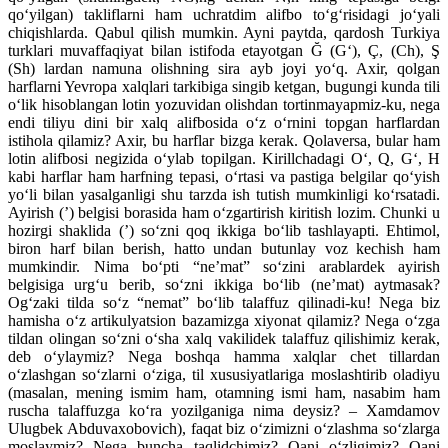
qo‘yilgan) takliflarni ham uchratdim alifbo to‘g‘risidagi jo‘yali
chiqishlarda. Qabul qilish mumkin. Ayni paytda, qardosh Turkiya
turklari muvaffaqiyat bilan istifoda etayotgan Ğ (G‘), Ç, (Ch), Ş
(Sh) lardan namuna olishning sira ayb joyi yo‘q. Axir, qolgan
harflarni Yevropa xalqlari tarkibiga singib ketgan, bugungi kunda tili
o‘lik hisoblangan lotin yozuvidan olishdan tortinmayapmiz-ku, nega
endi tiliyu dini bir xalq alifbosida o‘z o‘rnini topgan harflardan
istihola qilamiz? Axir, bu harflar bizga kerak. Qolaversa, bular ham
lotin alifbosi negizida o‘ylab topilgan. Kirillchadagi O‘, Q, G‘, H
kabi harflar ham harfning tepasi, o‘rtasi va pastiga belgilar qo‘yish
yo‘li bilan yasalganligi shu tarzda ish tutish mumkinligi ko‘rsatadi.
Ayirish (’) belgisi borasida ham o‘zgartirish kiritish lozim. Chunki u
hozirgi shaklida (’) so‘zni qoq ikkiga bo‘lib tashlayapti. Ehtimol,
biron harf bilan berish, hatto undan butunlay voz kechish ham
mumkindir. Nima bo‘pti “ne’mat” so‘zini arablardek ayirish
belgisiga urg‘u berib, so‘zni ikkiga bo‘lib (ne’mat) aytmasak?
Og‘zaki tilda so‘z “nemat” bo‘lib talaffuz qilinadi-ku! Nega biz
hamisha o‘z artikulyatsion bazamizga xiyonat qilamiz? Nega o‘zga
tildan olingan so‘zni o‘sha xalq vakilidek talaffuz qilishimiz kerak,
deb o‘ylaymiz? Nega boshqa hamma xalqlar chet tillardan
o‘zlashgan so‘zlarni o‘ziga, til xususiyatlariga moslashtirib oladiyu
(masalan, mening ismim ham, otamning ismi ham, nasabim ham
ruscha talaffuzga ko‘ra yozilganiga nima deysiz? – Xamdamov
Ulugbek Abduvaxobovich), faqat biz o‘zimizni o‘zlashma so‘zlarga
moslaymiz? Nega buncha taqlidchimiz? Qani o‘zligimiz? Qani