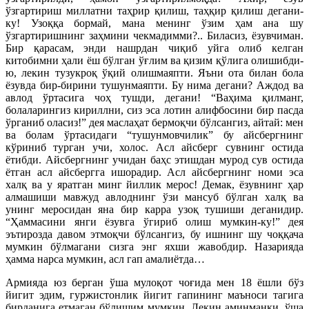
ўзгартириш миллатни таҳрир қилиш, таҳқир қилиш дегани-
ку! Узоққа бормай, мана менинг ўзим ҳам ана шу
ўзгартиришнинг заҳмини чекмадимми?.. Биласиз, ёзувчиман.
Бир қарасам, энди нашрдан чиқиб уйга олиб келган
китобимни ҳали ёш бўлган ўғлим ва қизим қўлига олишибди-
ю, лекин тузукроқ ўқий олишмаяпти. Яъни ота билан бола
ёзувда бир-бирини тушунмаяпти. Бу нима дегани? Аждод ва
авлод ўртасига чоҳ тушди, дегани! “Ваҳима қилманг,
болаларингиз кириллни, сиз эса лотин алифбосини бир пасда
ўрганиб оласиз!” дея маслаҳат бермоқчи бўлсангиз, айтай: мен
ва болам ўртасидаги “тушунмовчилик” бу айсбергнинг
кўриниб турган учи, холос. Асл айсберг сувнинг остида
ётибди. Айсбергнинг учидан баҳс этишдан мурод сув остида
ётган асл айсбергга ишорадир. Асл айсбергнинг номи эса
халқ ва у яратган минг йиллик мерос! Демак, ёзувнинг ҳар
алмашиши мавжуд авлоднинг ўзи мансуб бўлган халқ ва
унинг меросидан яна бир карра узоқ тушиши деганидир.
“Ҳаммасини янги ёзувга ўгириб олиш мумкин-ку!” дея
эътирозда давом этмоқчи бўлсангиз, бу ишнинг шу чоққача
мумкин бўлмагани сизга энг яхши жавобдир. Назарияда
ҳамма нарса мумкин, асл гап амалиётда…
Армияда юз берган ўша мулоқот чоғида мен 18 ёшли бўз
йигит эдим, гуржистонлик йигит гапининг маъноси тагига
бирданига етмаган бўлишим мумкин. Лекин аминманки, ўша