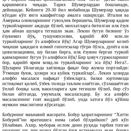
қаршимизга чиқади. Тарих Шумерлардан бошланади,
дейишади. Кейинги 20-30 йил мобайнида Шумерлар ҳақида
кўпдан кўп янги кашфиётлар амалга оширилди. Италия ва
Америка олимларининг гувоҳлик беришича, Шумерлар қадим
туркийларнинг аждоди бўлиб, миххатларга битилган илк ёзув
ҳам айнан шуларга тегишли экан. Лекин бугун бизнинг ўз
ёзувимиз йўқ, тушуняпсизми, қарийб 400 млн.ли
туркийларнинг ўз алифбоси йўқ! Агар Шумерларнинг келиб
чиқиши ҳақидаги илмий гипотезалар тўғри бўлса, дунёга илк
цивилизацияни, шу билан бирга, илк ёзувни берган туркий
қавмларнинг бугун ўз алифбоси йўқ! Бир ҳовуч гуржиларнинг
бор, қарийб ярим мляд.ли туркийларнинг эса йўқ! Нега?..
Шуларни ўйлаганда хаёлимда фақат бир жумла портлайди:
Ўтмиши буюк, ҳозири эса куйик туркийлар!.. Лекин ҳозирда
алифбо масаласи нафақат ўзбекларга, балки юртимизда
истиқомат қилиб, ўзбек тилида таълим олаётган, сўзлашаётган
ўнлаб бошқа халқ вакилларига ҳам тегишли бўлиб, бир сўз
билан айтганда, умумхалқ масаласидир. Бу эса алифбо
масаласининг ғоят жиддий бўлиб, унда хатога йўл қўйиш
мумкин эмаслигини кўрсатади.
Бобурнинг маънавий жасорати. Бобур ҳазратларининг “Хатти
Бобурий”ни яратишига нима сабаб бўлдийкин? деб кўп
ўйлайман. Ахир, муборак ислом дини руҳида тарбия топган
шоҳнинг шу дин нозил бўлган ёзув истеъмолда экан, бошқа