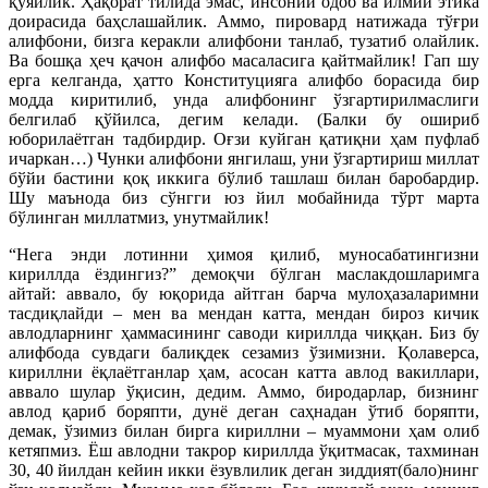
қўяйлик. Ҳақорат тилида эмас, инсоний одоб ва илмий этика
доирасида баҳслашайлик. Аммо, пировард натижада тўғри
алифбони, бизга керакли алифбони танлаб, тузатиб олайлик.
Ва бошқа ҳеч қачон алифбо масаласига қайтмайлик! Гап шу
ерга келганда, ҳатто Конституцияга алифбо борасида бир
модда киритилиб, унда алифбонинг ўзгартирилмаслиги
белгилаб қўйилса, дегим келади. (Балки бу ошириб
юборилаётган тадбирдир. Оғзи куйган қатиқни ҳам пуфлаб
ичаркан…) Чунки алифбони янгилаш, уни ўзгартириш миллат
бўйи бастини қоқ иккига бўлиб ташлаш билан баробардир.
Шу маънода биз сўнгги юз йил мобайнида тўрт марта
бўлинган миллатмиз, унутмайлик!
“Нега энди лотинни ҳимоя қилиб, муносабатингизни
кириллда ёздингиз?” демоқчи бўлган маслакдошларимга
айтай: аввало, бу юқорида айтган барча мулоҳазаларимни
тасдиқлайди – мен ва мендан катта, мендан бироз кичик
авлодларнинг ҳаммасининг саводи кириллда чиққан. Биз бу
алифбода сувдаги балиқдек сезамиз ўзимизни. Қолаверса,
кириллни ёқлаётганлар ҳам, асосан катта авлод вакиллари,
аввало шулар ўқисин, дедим. Аммо, биродарлар, бизнинг
авлод қариб боряпти, дунё деган саҳнадан ўтиб боряпти,
демак, ўзимиз билан бирга кириллни – муаммони ҳам олиб
кетяпмиз. Ёш авлодни такрор кириллда ўқитмасак, тахминан
30, 40 йилдан кейин икки ёзувлилик деган зиддият(бало)нинг