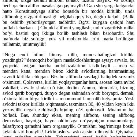
alifboni, bizga kerakli alifboni tanlab, tuzatib olaylik. Va boshqa
hech qachon alifbo masalasiga qaytmaylik! Gap shu yerga kelganda,
hatto Konstitutsiyaga alifbo borasida bir modda kiritilib, unda
alifboning o‘zgartirilmasligi belgilab qo‘yilsa, degim keladi. (Balki
bu oshirib yuborilayotgan tadbirdir. Og‘zi kuygan qatiqni ham
puflab icharkan…) Chunki alifboni yangilash, uni o‘zgartirish millat
bo‘yi bastini qoq ikkiga bo‘lib tashlash bilan barobardir. Shu
ma’noda biz so‘nggi yuz yil mobaynida to‘rt marta bo‘lingan
millatmiz, unutmaylik!
“Nega endi lotinni himoya qilib, munosabatingizni kirillda
yozdingiz?” demoqchi bo‘lgan maslakdoshlarimga aytay: avvalo, bu
yuqorida aytgan barcha mulohazalarimni tasdiqlaydi – men va
mendan katta, mendan biroz kichik avlodlarning hammasining
savodi kirillda chiqqan. Biz bu alifboda suvdagi baliqdek sezamiz
o‘zimizni. Qolaversa, kirillni yoqlayotganlar ham, asosan katta avlod
vakillari, avvalo shular o‘qisin, dedim. Ammo, birodarlar, bizning
avlod qarib boryapti, dunyo degan sahnadan o‘tib boryapti, demak,
o‘zimiz bilan birga kirillni – muammoni ham olib ketyapmiz. Yosh
avlodni takror kirillda o‘qitmasak, taxminan 30, 40 yildan keyin ikki
yozuvlilik degan ziddiyat(balo)ning o‘zi qolmaydi. Muammo hal
bo‘ladi. Bas, shunday ekan, mening alifbom, sening alifbong
demasdan, hayotga, hayot oldimizga qo‘yayotgan muammolarga
falsafiyroq qarashni ham o‘rganaylik. O‘tmishni bag‘rimizga bosib,
kelajak sari boraylik! Lekin aslo va aslo aksini qilmaylik! Qiynalsa,