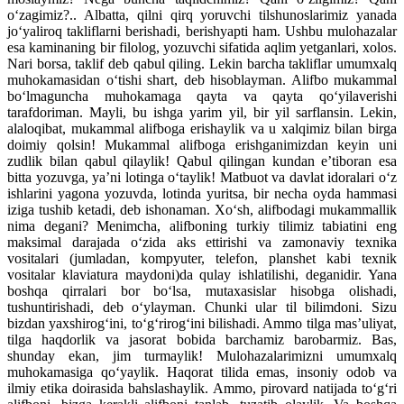
o‘zagimiz?.. Albatta, qilni qirq yoruvchi tilshunoslarimiz yanada
jo‘yaliroq takliflarni berishadi, berishyapti ham. Ushbu mulohazalar
esa kaminaning bir filolog, yozuvchi sifatida aqlim yetganlari, xolos.
Nari borsa, taklif deb qabul qiling. Lekin barcha takliflar umumxalq
muhokamasidan o‘tishi shart, deb hisoblayman. Alifbo mukammal
bo‘lmaguncha muhokamaga qayta va qayta qo‘yilaverishi
tarafdoriman. Mayli, bu ishga yarim yil, bir yil sarflansin. Lekin,
alaloqibat, mukammal alifboga erishaylik va u xalqimiz bilan birga
doimiy qolsin! Mukammal alifboga erishganimizdan keyin uni
zudlik bilan qabul qilaylik! Qabul qilingan kundan e’tiboran esa
bitta yozuvga, ya’ni lotinga o‘taylik! Matbuot va davlat idoralari o‘z
ishlarini yagona yozuvda, lotinda yuritsa, bir necha oyda hammasi
iziga tushib ketadi, deb ishonaman. Xo‘sh, alifbodagi mukammallik
nima degani? Menimcha, alifboning turkiy tilimiz tabiatini eng
maksimal darajada o‘zida aks ettirishi va zamonaviy texnika
vositalari (jumladan, kompyuter, telefon, planshet kabi texnik
vositalar klaviatura maydoni)da qulay ishlatilishi, deganidir. Yana
boshqa qirralari bor bo‘lsa, mutaxasislar hisobga olishadi,
tushuntirishadi, deb o‘ylayman. Chunki ular til bilimdoni. Sizu
bizdan yaxshirog‘ini, to‘g‘rirog‘ini bilishadi. Ammo tilga mas’uliyat,
tilga haqdorlik va jasorat bobida barchamiz barobarmiz. Bas,
shunday ekan, jim turmaylik! Mulohazalarimizni umumxalq
muhokamasiga qo‘yaylik. Haqorat tilida emas, insoniy odob va
ilmiy etika doirasida bahslashaylik. Ammo, pirovard natijada to‘g‘ri