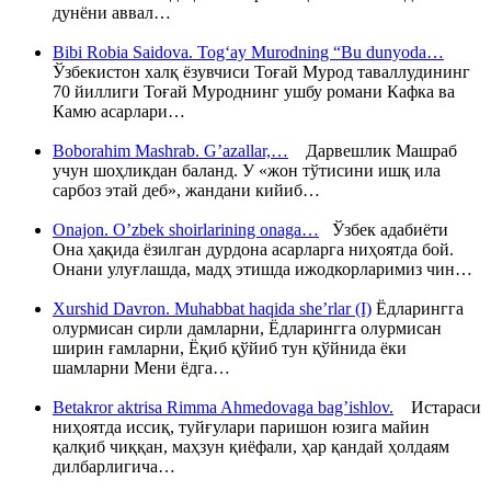
дунёни аввал…
Bibi Robia Saidova. Tog‘ay Murodning “Bu dunyoda…
Ўзбекистон халқ ёзувчиси Тоғай Мурод таваллудининг
70 йиллиги Тоғай Муроднинг ушбу романи Кафка ва
Камю асарлари…
Boborahim Mashrab. G’azallar,…
Дарвешлик Машраб
учун шоҳликдан баланд. У «жон тўтисини ишқ ила
сарбоз этай деб», жандани кийиб…
Onajon. O’zbek shoirlarining onaga…
Ўзбек адабиёти
Она ҳақида ёзилган дурдона асарларга ниҳоятда бой.
Онани улуғлашда, мадҳ этишда ижодкорларимиз чин…
Xurshid Davron. Muhabbat haqida she’rlar (I)
Ёдларингга
олурмисан сирли дамларни, Ёдларингга олурмисан
ширин ғамларни, Ёқиб қўйиб тун қўйнида ёки
шамларни Мени ёдга…
Betakror aktrisa Rimma Ahmedovaga bag’ishlov.
Истараси
ниҳоятда иссиқ, туйғулари паришон юзига майин
қалқиб чиққан, маҳзун қиёфали, ҳар қандай ҳолдаям
дилбарлигича…