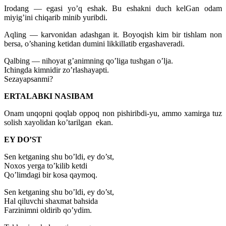
Irodang — egasi yo’q eshak. Bu eshakni duch kelGan odam
miyig’ini chiqarib minib yuribdi.
Aqling — karvonidan adashgan it. Boyoqish kim bir tishlam non
bersa, o’shaning ketidan dumini likkillatib ergashaveradi.
Qalbing — nihoyat g’animning qo’liga tushgan o’lja.
Ichingda kimnidir zo’rlashayapti.
Sezayapsanmi?
ERTALABKI NASIBAM
Onam unqopni qoqlab oppoq non pishiribdi-yu, ammo xamirga tuz
solish xayolidan ko’tarilgan ekan.
EY DO’ST
Sen ketganing shu bo’ldi, ey do’st,
Noxos yerga to’kilib ketdi
Qo’limdagi bir kosa qaymoq.
Sen ketganing shu bo’ldi, ey do’st,
Hal qiluvchi shaxmat bahsida
Farzinimni oldirib qo’ydim.