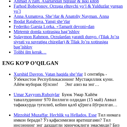
Ahmad A’zam. Asarlaridan fiqralar & Ikki kitob
Farhod Bobojonov. Orzuga eltuvchi yo‘l & Yulduzlar yurgan
yo`l
Anna Axmatova. She’rlar & Anatoliy Nayman. Anna
Ibodat Rajabova. Yangi she’rlar
Federiko Garsia Lorka. «Tamarit devoni»dan
Mirtemir domla xotirasiga bag’ishlov
Sulaymon Rahmon. Orzulardan yaratdi dunyo. (Tilak Jo’ra
siyrati va suvratiga chizgilar) & Tilak Jo’ra xotirasiga
bag’ishlov
Tolibi ilm kerak…
ENG KO’P O’QILGAN
Xurshid Davron. Vatan haqida she’rlar
1 сентябрь -
Ўзбекистон Республикасининг Мустақиллик куни.
Айём муборак бўлсин! Энг азиз ва энг…
Umar Xayyom.Ruboiylar
Буюк Умар Хайём
таваллудининг 970 йиллиги олдидан (15 май) Аввал
тафаккурда туғилиб, кейин қалб қўрига йўғрилган…
Mirzohid Muzaffar. Hechlik va Hellados. Esse
Тил нимага
имкон беради? Ўз қафасимизни яратишгами? Тил
инсоннинг энг даҳшатли эринчоқлиги эмасмиди? Биз