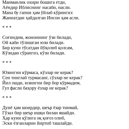
Манманлик охири бошига етди,
Аёндир Иблиснинг насаби, насли.
Мана бу гапни ҳам ўйлаб кўрингиз:
Жаннатдан ҳайдалган Инсон ҳам асли.
* * *
Соғиндим, жононнинг ўзи билади,
Ой каби тўлишган юзи билади.
Бир куни тўсатдан йўқолиб қолсам,
Кўзидан сўрангиз, кўзи билади.
* * *
Юзингни кўрмаса, кўзлар не керак?
Сен тинглаб турмасанг, сўзлар не керак?
Йил ошди, юзингни бир бор кўрмадим,
Гул фасли баҳору ёзлар не керак?
* * *
Дунё ҳам шоирдир, шеър ёзар тинмай,
Гўзал бир шеър ишқи билан яшайди.
Ҳар куни қўлига оқ қоғоз олиб,
Эски ёзганларин йиртиб ташлайди.