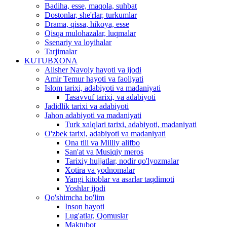
Badiha, esse, maqola, suhbat
Dostonlar, she'rlar, turkumlar
Drama, qissa, hikoya, esse
Qisqa mulohazalar, luqmalar
Ssenariy va loyihalar
Tarjimalar
KUTUBXONA
Alisher Navoiy hayoti va ijodi
Amir Temur hayoti va faoliyati
Islom tarixi, adabiyoti va madaniyati
Tasavvuf tarixi, va adabiyoti
Jadidlik tarixi va adabiyoti
Jahon adabiyoti va madaniyati
Turk xalqlari tarixi, adabiyoti, madaniyati
O'zbek tarixi, adabiyoti va madaniyati
Ona tili va Milliy alifbo
San'at va Musiqiy meros
Tarixiy hujjatlar, nodir qo'lyozmalar
Xotira va yodnomalar
Yangi kitoblar va asarlar taqdimoti
Yoshlar ijodi
Qo'shimcha bo'lim
Inson hayoti
Lug'atlar, Qomuslar
Maktubot