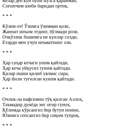
Келар деб кун бўйи йўлга қарайман,
Соғинчим азоби баридан ортиқ.
* * *
Кўзим оч! Ўзимга ўзимман қози,
Жаннат инъом этдинг, бўлмади рози.
Очкўзлик бошимга не кунлар солди,
Етарди мен учун неъматнинг ози.
* * *
Ҳар саҳар кечаги уним қайтади,
Ҳар кеча уйқусиз туним қайтади.
Қилар ишни қилиб уялмас сира,
Ҳар йили туғилган куним қайтади.
* * *
Очлик-ла нафсимни тўқ қилган Аллоҳ,
Таъмадир дунёда энг оғир гуноҳ.
Қўлимда кўрсангиз бир бутун нонни,
Юзимга сепсангиз бир сиқим тупроқ.
* * *