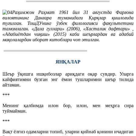
Раҳимжон Раҳмат 1961 йил 31 августда Фарғона
вилоятининг Данғара туманидаги Қирқлар қишлоғида
туғилган. ТошДУнинг ўзбек филологияси факультетини
тамомлаган. «Дала гуллари» (2006), «Хасталик дафтари» ,
«Адабиётдан чиқиш» (2015) каби шеърлардан ва адабий
мақолалардан иборат китоблари чоп этилган.
ЯНҚАЛАР
Шеър ўқишга ишқибозлар ариқдаги оқар сувдир. Уларга
кайфиятимни бузган энг ёмон тушларимни шеър тилида
айтаман.
***
Менинг қалбимда илон бор, илон, мен меҳрга сира
туймайман.
***
Вақт ёлғиз одамларни топиб, уларни қийнаб қонини ичадиган