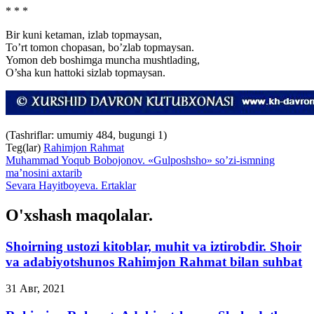
* * *
Bir kuni ketaman, izlab topmaysan,
To’rt tomon chopasan, bo’zlab topmaysan.
Yomon deb boshimga muncha mushtlading,
O’sha kun hattoki sizlab topmaysan.
(Tashriflar: umumiy 484, bugungi 1)
Teg(lar)
Rahimjon Rahmat
Muhammad Yoqub Bobojonov. «Gulposhsho» so’zi-ismning
ma’nosini axtarib
Sevara Hayitboyeva. Ertaklar
O'xshash maqolalar.
Shoirning ustozi kitoblar, muhit va iztirobdir. Shoir
va adabiyotshunos Rahimjon Rahmat bilan suhbat
31 Авг, 2021