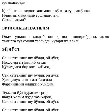
эргашаверади.
Қалбинг — ниҳоят ғанимнинг қўлига тушган ўлжа.
Ичингда кимнидир зўрлашаяпти.
Сезаяпсанми?
ЭРТАЛАБКИ НАСИБАМ
Онам унқопни қоқлаб оппоқ нон пиширибди-ю, аммо
хамирга туз солиш хаёлидан кўтарилган экан.
ЭЙ ДЎСТ
Сен кетганинг шу бўлди, эй дўст,
Нохос ерга тўкилиб кетди
Қўлимдаги бир коса қаймоқ.
Сен кетганинг шу бўлди, эй дўст,
Ҳал қилувчи шахмат баҳсида
Фарзинимни олдириб қўйдим.
Теккани йўқ курагим ерга,
Фақат ҳолим жуда ҳам хароб,
Сен кетганинг шу бўлди, эй дўст.
Сен кетганинг шу бўлди, эй дўст,