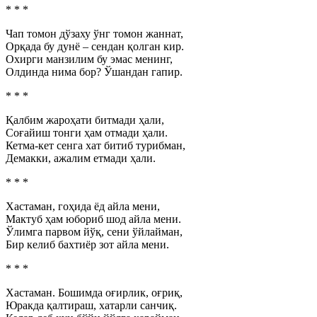
* * *
Чап томон дўзаху ўнг томон жаннат,
Орқада бу дунё – сендан қолган кир.
Охирги манзилим бу эмас менинг,
Олдинда нима бор? Ўшандан гапир.
* * *
Қалбим жароҳати битмади ҳали,
Соғайиш тонги ҳам отмади ҳали.
Кетма-кет сенга хат битиб турибман,
Демакки, ажалим етмади ҳали.
* * *
Хастаман, гоҳида ёд айла мени,
Мактуб ҳам юбориб шод айла мени.
Ўлимга парвом йўқ, сени ўйлайман,
Бир келиб бахтиёр зот айла мени.
* * *
Хастаман. Бошимда оғирлик, оғриқ,
Юракда қалтираш, хатарли санчиқ.