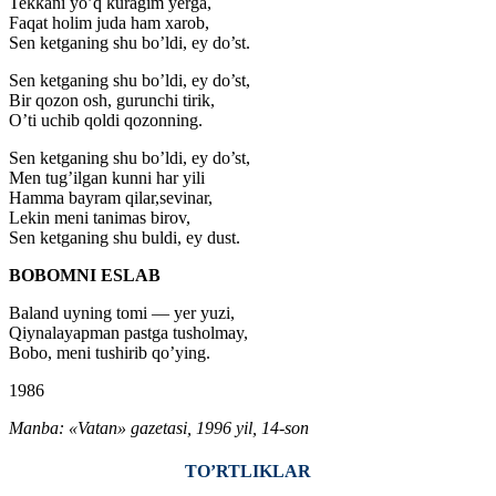
Tekkani yo’q kuragim yerga,
Faqat holim juda ham xarob,
Sen ketganing shu bo’ldi, ey do’st.
Sen ketganing shu bo’ldi, ey do’st,
Bir qozon osh, gurunchi tirik,
O’ti uchib qoldi qozonning.
Sen ketganing shu bo’ldi, ey do’st,
Men tug’ilgan kunni har yili
Hamma bayram qilar,sevinar,
Lekin meni tanimas birov,
Sen ketganing shu buldi, ey dust.
BOBOMNI ESLAB
Baland uyning tomi — yer yuzi,
Qiynalayapman pastga tusholmay,
Bobo, meni tushirib qo’ying.
1986
Manba: «Vatan» gazetasi, 1996 yil, 14-son
TO’RTLIKLAR