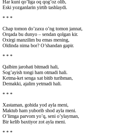
Har kuni qo’liga oq qog’oz olib,
Eski yozganlarin yirtib tashlaydi.
* * *
Chap tomon do’zaxu o’ng tomon jannat,
Orqada bu dunyo – sendan qolgan kir.
Oxirgi manzilim bu emas mening,
Oldinda nima bor? O’shandan gapir.
* * *
Qalbim jarohati bitmadi hali,
Sog’ayish tongi ham otmadi hali.
Ketma-ket senga xat bitib turibman,
Demakki, ajalim yetmadi hali.
* * *
Xastaman, gohida yod ayla meni,
Maktub ham yuborib shod ayla meni.
O’limga parvom yo’q, seni o’ylayman,
Bir kelib baxtiyor zot ayla meni.
* * *