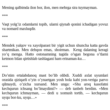
Mening qalbimda ilon bor, ilon, men mehrga sira tuymayman.
***
Vaqt yolg’iz odamlarni topib, ularni qiynab qonini ichadigan yovuz
va nomard maxluqdir.
***
Mendek yalqov va xayolparast bir yigit uchun shuncha katta gavda
shartmikan. Men dehqon emas, shoirman. Keng dalaning keragi
yo’q menga. Hatto ostonamning tagida o’sgan begona o’tlarni
ketmon bilan qirtishlab tashlagani ham erinaman-ku…
***
Do’stim ertalabdanoq mast bo’lib olibdi. Xuddi axlat uyumlari
orasida qiziqarli o’yin o’ynaetgan yosh bola kabi yon-veriga parvo
qilmaydi, o’zicha xursand. Men unga: «Shu aroq kasofatni
kechqurun ichsang bo’lmaydimi?» — deb tanbeh berdim. «Men
kechqurun ichmayman, — dedi u xomush tortib, — kechqurun
uyqu bor-ku, uyqu…»
***