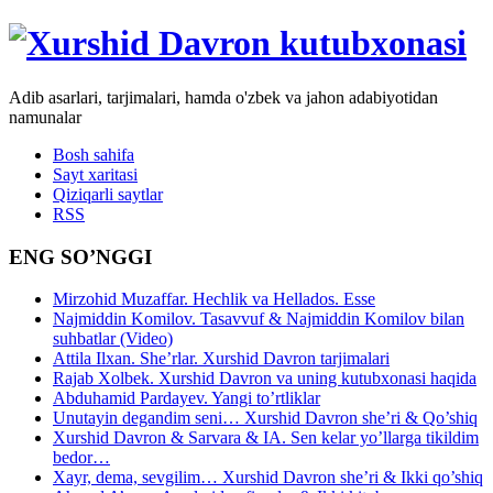
Adib asarlari, tarjimalari, hamda o'zbek va jahon adabiyotidan
namunalar
Bosh sahifa
Sayt xaritasi
Qiziqarli saytlar
RSS
ENG SO’NGGI
Mirzohid Muzaffar. Hechlik va Hellados. Esse
Najmiddin Komilov. Tasavvuf & Najmiddin Komilov bilan
suhbatlar (Video)
Attila Ilxan. She’rlar. Xurshid Davron tarjimalari
Rajab Xolbek. Xurshid Davron va uning kutubxonasi haqida
Abduhamid Pardayev. Yangi to’rtliklar
Unutayin degandim seni… Xurshid Davron she’ri & Qo’shiq
Xurshid Davron & Sarvara & IA. Sen kelar yo’llarga tikildim
bedor…
Xayr, dema, sevgilim… Xurshid Davron she’ri & Ikki qo’shiq