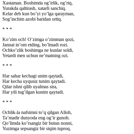
Xastaman. Boshimda og’irlik, og’riq,
Yurakda qaltirash, xatarli sanchiq.
Kelar deb kun bo’yi yo’lga qarayman,
Sog’inchim azobi baridan ortiq.
* * *
Ko’zim och! O’zimga o’zimman qozi,
Jannat in’om etding, bo’lmadi rozi.
Ochko’zlik boshimga ne kunlar soldi,
Yetardi men uchun ne’matning ozi.
* * *
Har sahar kechagi unim qaytadi,
Har kecha uyqusiz tunim qaytadi.
Qilar ishni qilib uyalmas sira,
Har yili tug’ilgan kunim qaytadi.
* * *
Ochlik-la nafsimni to’q qilgan Alloh,
Ta’madir dunyoda eng og’ir gunoh.
Qo’limda ko’rsangiz bir butun nonni,
Yuzimga sepsangiz bir siqim tuproq.