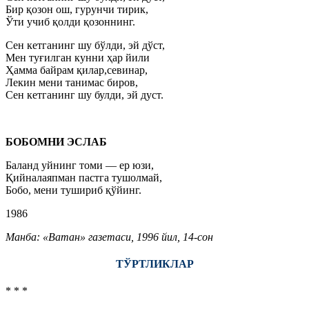
Бир қозон ош, гурунчи тирик,
Ўти учиб қолди қозоннинг.
Сен кетганинг шу бўлди, эй дўст,
Мен туғилган кунни ҳар йили
Ҳамма байрам қилар,севинар,
Лекин мени танимас биров,
Сен кетганинг шу булди, эй дуст.
БОБОМНИ ЭСЛАБ
Баланд уйнинг томи — ер юзи,
Қийналаяпман пастга тушолмай,
Бобо, мени тушириб қўйинг.
1986
Манба: «Ватан» газетаси, 1996 йил, 14-сон
ТЎРТЛИКЛАР
* * *