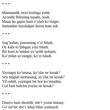
* * *
Manmanlik oxiri boshiga yetdi,
Ayondir Iblisning nasabi, nasli.
Mana bu gapni ham o’ylab ko’ringiz:
Jannatdan haydalgan Inson ham asli.
* * *
Sog’indim, jononning o’zi biladi,
Oy kabi to’lishgan yuzi biladi.
Bir kuni to’satdan yo’qolib qolsam,
Ko’zidan so’rangiz, ko’zi biladi.
* * *
Yuzingni ko’rmasa, ko’zlar ne kerak?
Sen tinglab turmasang, so’zlar ne kerak?
Yil oshdi, yuzingni bir bor ko’rmadim,
Gul fasli bahoru yozlar ne kerak?
* * *
Dunyo ham shoirdir, she’r yozar tinmay,
Go’zal bir she’r ishqi bilan yashaydi.