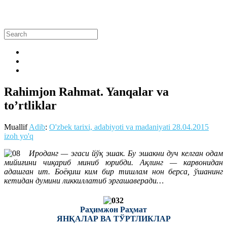
Rahimjon Rahmat. Yanqalar va
to’rtliklar
Muallif
Adib
:
O'zbek tarixi, adabiyoti va madaniyati
28.04.2015
izoh yo'q
Ироданг — эгаси йўқ эшак. Бу эшакни дуч келган одам
мийиғини чиқариб миниб юрибди. Ақлинг — карвонидан
адашган ит. Боёқиш ким бир тишлам нон берса, ўшанинг
кетидан думини ликкиллатиб эргашаверади…
Раҳимжон Раҳмат
ЯНҚАЛАР ВА ТЎРТЛИКЛАР