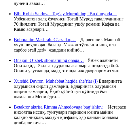
дунёни аввал…
Bibi Robia Saidova. Tog‘ay Murodning “Bu dunyoda…
Ўзбекистон халқ ёзувчиси Тоғай Мурод таваллудининг
70 йиллиги Тоғай Муроднинг ушбу романи Кафка ва
Камю асарлари…
Boborahim Mashrab. G’azallar,…
Дарвешлик Машраб
учун шоҳликдан баланд. У «жон тўтисини ишқ ила
сарбоз этай деб», жандани кийиб…
Onajon. O’zbek shoirlarining onaga…
Ўзбек адабиёти
Она ҳақида ёзилган дурдона асарларга ниҳоятда бой.
Онани улуғлашда, мадҳ этишда ижодкорларимиз чин…
Xurshid Davron. Muhabbat haqida she’rlar (I)
Ёдларингга
олурмисан сирли дамларни, Ёдларингга олурмисан
ширин ғамларни, Ёқиб қўйиб тун қўйнида ёки
шамларни Мени ёдга…
Betakror aktrisa Rimma Ahmedovaga bag’ishlov.
Истараси
ниҳоятда иссиқ, туйғулари паришон юзига майин
қалқиб чиққан, маҳзун қиёфали, ҳар қандай ҳолдаям
дилбарлигича…