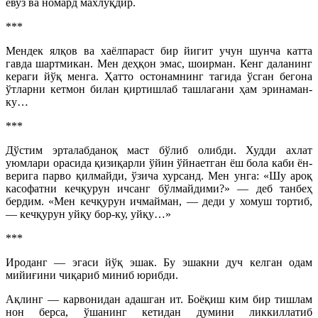
ёвуз ва номард махлуқдир.
***
Мендек ялқов ва хаёлпараст бир йигит учун шунча катта
гавда шартмикан. Мен деҳқон эмас, шоирман. Кенг даланинг
кераги йўқ менга. Ҳатто остонамнинг тагида ўсган бегона
ўтларни кетмон билан қиртишлаб ташлагани ҳам эринаман-
ку…
***
Дўстим эрталабданоқ маст бўлиб олибди. Худди ахлат
уюмлари орасида қизиқарли ўйин ўйнаетган ёш бола каби ён-
верига парво қилмайди, ўзича хурсанд. Мен унга: «Шу ароқ
касофатни кечқурун ичсанг бўлмайдими?» — деб танбеҳ
бердим. «Мен кечқурун ичмайман, — деди у хомуш тортиб,
— кечқурун уйқу бор-ку, уйқу…»
***
Ироданг — эгаси йўқ эшак. Бу эшакни дуч келган одам
мийиғини чиқариб миниб юрибди.
Ақлинг — карвонидан адашган ит. Боёқиш ким бир тишлам
нон берса, ўшанинг кетидан думини ликкиллатиб