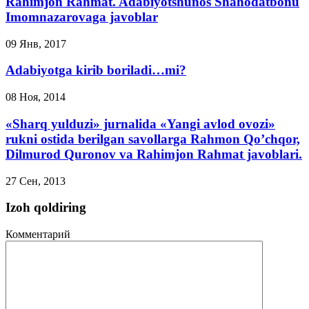
Rahimjon Rahmat. Adabiyotshunos Shahodatbonu
Imomnazarovaga javoblar
09 Янв, 2017
Adabiyotga kirib boriladi…mi?
08 Ноя, 2014
«Sharq yulduzi» jurnalida «Yangi avlod ovozi»
rukni ostida berilgan savollarga Rahmon Qo’chqor,
Dilmurod Quronov va Rahimjon Rahmat javoblari.
27 Сен, 2013
Izoh qoldiring
Комментарий