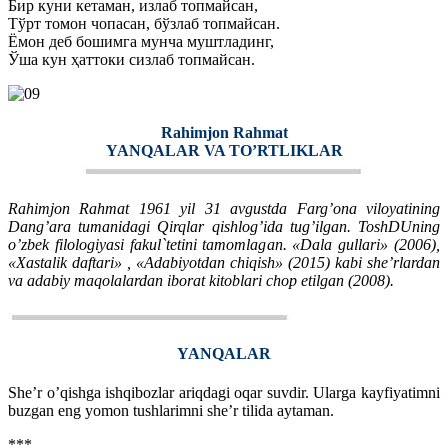
Бир куни кетаман, излаб топмайсан,
Тўрт томон чопасан, бўзлаб топмайсан.
Ёмон деб бошимга мунча муштладинг,
Ўша кун ҳаттоки сизлаб топмайсан.
Rahimjon Rahmat
YANQALAR VA TO’RTLIKLAR
Rahimjon Rahmat 1961 yil 31 avgustda Farg’ona viloyatining
Dang’ara tumanidagi Qirqlar qishlog’ida tug’ilgan. ToshDUning
o’zbek filologiyasi fakul`tetini tamomlagan. «Dala gullari» (2006),
«Xastalik daftari» , «Adabiyotdan chiqish» (2015) kabi she’rlardan
va adabiy maqolalardan iborat kitoblari chop etilgan (2008).
YANQALAR
She’r o’qishga ishqibozlar ariqdagi oqar suvdir. Ularga kayfiyatimni
buzgan eng yomon tushlarimni she’r tilida aytaman.
***