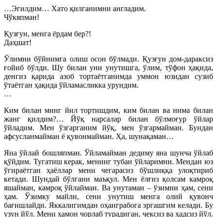
…Эгилдим… Хато қилганимни англадим.
Чўкяпман!
Қузғун, менга ёрдам бер?!
Даҳшат!
Ўлимни бўйнимга олиш осон бўлмади. Қузғун дом-дараксиз
ғойиб бўлди. Шу билан уни унутишга, ўлим, тўфон ҳақида,
денгиз қарида азоб тортаётганимда уммон юзидан сузиб
ўтаётган ҳақида ўйламасликка урундим.
…
Ким билан минг йил тортишдим, ким билан ва нима билан
жанг қилдим?… Йўқ нарсалар билан бўлмоғур ўйлар
ўйладим. Мен ўзгарганим йўқ, мен ўзгармайман. Бундан
афсусланмайман ё қувонмайман. Ҳа, шунақаман…
Яна ўйлай бошляпман. Ўйламайман дедиму яна шунча ўйлаб
қўйдим. Тугатиш керак, менинг тубан ўйларимни. Мендан юз
ўгираётган ҳаёллар мени чегарасиз бўшлиққа улоқтириб
кетади. Шундай бўлгани маъқул. Мен ёлғиз қолсам камроқ
яшайман, камроқ ўйлайман. Ва унутаман – ўзимни ҳам, сени
ҳам. Ўзимку майли, сени унутиш менга олий қувонч
бағишлайди. Яккалигимдан оҳанграбога эргашгим келади. Бу
узун йўл. Мени ҳамон чорлаб турадиган, чексиз ва ҳадсиз йўл.