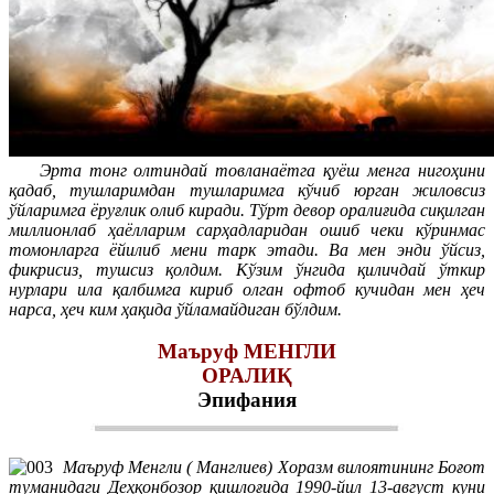
Эрта тонг олтиндай товланаётга қуёш менга нигоҳини
қадаб, тушларимдан тушларимга кўчиб юрган жиловсиз
ўйларимга ёруғлик олиб киради. Тўрт девор оралиғида сиқилган
миллионлаб ҳаёлларим сарҳадларидан ошиб чеки кўринмас
томонларга ёйилиб мени тарк этади. Ва мен энди ўйсиз,
фикрисиз, тушсиз қолдим. Кўзим ўнгида қиличдай ўткир
нурлари ила қалбимга кириб олган офтоб кучидан мен ҳеч
нарса, ҳеч ким ҳақида ўйламайдиган бўлдим.
Маъруф МЕНГЛИ
ОРАЛИҚ
Эпифания
Маъруф Менгли ( Манглиев) Хоразм вилоятининг Боғот
туманидаги Деҳқонбозор қишлоғида 1990-йил 13-август куни