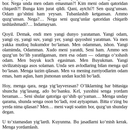
bor. Nega unda men odam emasman?! Kim meni odam qatoridan
chiqardi?! Bunga kim jurat qildi. Qani, aytchi?! Sen quzg‘unsan.
Odam go‘shtini ham yeysan. Tubanlashib ketgansan. Ammo
quzg‘unsan. Nega?… Nega seni quzg‘unlar qatoridan chiqarib
tashlashmadi?… Indamaysan.
Qoyil. Demak, endi men yangi dunyo yarataman. Yangi odam,
yangi oy, yangi suv, yangi yer, yangi quyoshni yaratman. Va men
yakka mutloq hukumdor bo‘laman. Men odamman, ishon. Yangi
olamimda, Odamman. Xudo meni yaratdi, Seni ham. Ammo sen
quzg‘un bo‘lib yaratilgansan, men esa odam — odamga o‘xshash
odam. Men buyuk kuch egasiman. Men Buyukman. Yangi
sivilizatsiyaga asos solaman. Unda sen avlodlaring bilan menga qul
bo‘lasan. Menga tazim qilasan. Men va mening zurriyodlarim odam
emas, ham aqlan, ham jismonan undan kuchli bo‘ladi.
Hoy, menga qara, nega yig‘layverasan? O‘liklarning har bittasiga
shuncha yig‘lasang, ado bo‘lsanku. Kel, yaxshisi senga yordam
beraman… Seni shular qatoriga qo‘shib qo‘yaman… Menga unday
qarama, shunda senga oson bo‘ladi, rost aytyapman. Bitta o‘zing bu
yerda nima qilasan? Men… meni vaqti soatim bor, quzg‘un shunday
degan.
U to‘xtamasdan yig‘lardi. Kuyunma. Bu jasadlarni ko‘mish kerak.
Menga yordamlash.