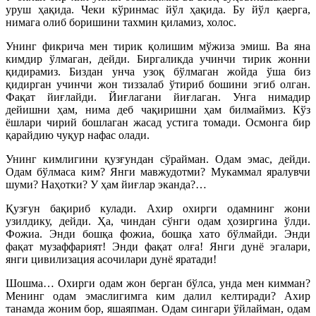
уруш ҳақида. Чеки кўринмас йўл ҳақида. Бу йўл қаерга,
нимага олиб боришини тахмин қиламиз, холос.
Унинг фикрича мен тирик қолишим мўжиза эмиш. Ва яна
кимдир ўлмаган, дейди. Биргаликда учинчи тирик жонни
қидирамиз. Биздан унча узоқ бўлмаган жойда ўша биз
қидирган учинчи жон тиззалаб ўтириб бошини эгиб олган.
Фақат йиғлайди. Йиғлагани йиғлаган. Унга нимадир
дейишни ҳам, нима деб чақиришни ҳам билмаймиз. Кўз
ёшлари чирий бошлаган жасад устига томади. Осмонга бир
қарайдию чуқур нафас олади.
Унинг кимлигини қузғундан сўрайман. Одам эмас, дейди.
Одам бўлмаса ким? Янги мавжудотми? Мукаммал яралувчи
шуми? Наҳотки? У ҳам йиғлар эканда?…
Қузғун бақириб кулади. Ахир охирги одамнинг жони
узилдику, дейди. Ҳа, чиндан сўнги одам ҳозиргина ўлди.
Фожиа. Энди бошқа фожиа, бошқа хато бўлмайди. Энди
фақат музаффарият! Энди фақат олға! Янги дунё эгалари,
янги цивилизация асочилари дунё яратади!
Шошма… Охирги одам жон берган бўлса, унда мен кимман?
Менинг одам эмаслигимга ким далил келтиради? Ахир
танамда жоним бор, яшаяпман. Одам сингари ўйлайман, одам