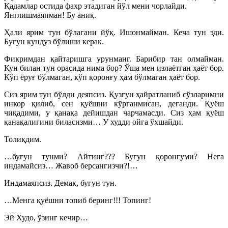
Қадамлар остида фахр этадиган йўл мени чорлайди.
Янглишмаяпман! Бу аниқ.
Ҳали ярим тун бўлагани йўқ. Ишонмайман. Кеча тун эди.
Бугун кундуз бўлиши керак.
Фикримдан қайтаришга урунманг. Барибир тан олмайман.
Кун билан тун орасида нима бор? Ўша мен излаётган ҳаёт бор.
Кўп ёруғ бўлмаган, кўп қоронғу ҳам бўлмаган ҳаёт бор.
Сиз ярим тун бўлди деяпсиз. Қузғун ҳайратланиб сўзларимни
инкор қилиб, сен қуёшни кўрганмисан, деганди. Қуёш
чиқадими, у қанақа дейишдан чарчамасди. Сиз ҳам қуёш
қанақалигини биласизми… У худди ойга ўхшайди.
Толиқдим.
…бугун тунми? Айтинг??? Бугун қоронғуми? Нега
индамайсиз… Жавоб берсангизчи?!…
Индамаяпсиз. Демак, бугун тун.
…Менга қуёшни топиб беринг!!! Топинг!
Эй Худо, ўзинг кечир…