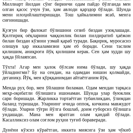
Миллиарт йилдан сўнг биринчи одам пайдо бўлганда мен
олган қасос учун ўзи, ҳам авлоди қарздор бўлади. Шунда
мени илоҳийлаштиришади. Тош ҳайкалимни ясаб, менга
сиғинишади.
Қузғун бир фалокат бўлишини сезиб биздан узоқлашади.
Қилтириқ оёқларини чаққонлик билан пилдиратиб ҳаёжон
билан биздан кўзини узмай қараб туради. Бақириқ, муросасиз
олишув ҳар иккаламизни ҳам еб боради. Сени таслим
қилишим, аниқроғи йўқ қилишим керак. Сен ҳам худди шу
ҳақда ўйлаяпсан.
Тўхта! Агар мен ҳалок бўлсам нима бўлади, шу ҳақда
ўйладингми? Бу на сендан, на одамдан нишон қолмайди,
деганику. Йўқ, мен қўрққанимдан айтаётганим йўқ.
Менда руҳ бор, мен ўйлашни биламан. Одам мендан тарқаса
меҳр-оқибатли бўлишига ишонаман. Шунда улар буюклик
сари боришади. Жарликка тортаётган тубанликдан, ўлимдан
баланд туришади. Уларнинг ичида оппоқ, кичкина мавжудот
бўлади. Уларни тўғри йўлга бошлаб, доим ғуборсиз бўлишга
ундашади. Мана мен яратган олам қандай бўлади.
Касалликсиз олам соғлом руҳни туғиб бораверади.
Дунёни кўзсиз кўраётган, иккита миясига ўзи ҳам чўкиб