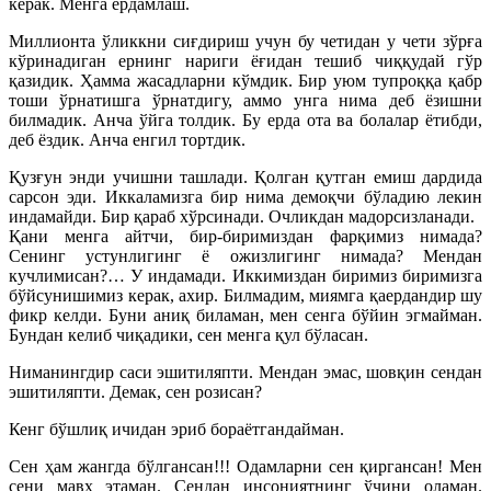
керак. Менга ёрдамлаш.
Миллионта ўликкни сиғдириш учун бу четидан у чети зўрға
кўринадиган ернинг нариги ёғидан тешиб чиққудай гўр
қазидик. Ҳамма жасадларни кўмдик. Бир уюм тупроққа қабр
тоши ўрнатишга ўрнатдигу, аммо унга нима деб ёзишни
билмадик. Анча ўйга толдик. Бу ерда ота ва болалар ётибди,
деб ёздик. Анча енгил тортдик.
Қузғун энди учишни ташлади. Қолган қутган емиш дардида
сарсон эди. Иккаламизга бир нима демоқчи бўладию лекин
индамайди. Бир қараб хўрсинади. Очликдан мадорсизланади.
Қани менга айтчи, бир-биримиздан фарқимиз нимада?
Сенинг устунлигинг ё ожизлигинг нимада? Мендан
кучлимисан?… У индамади. Иккимиздан биримиз биримизга
бўйсунишимиз керак, ахир. Билмадим, миямга қаердандир шу
фикр келди. Буни аниқ биламан, мен сенга бўйин эгмайман.
Бундан келиб чиқадики, сен менга қул бўласан.
Ниманингдир саси эшитиляпти. Мендан эмас, шовқин сендан
эшитиляпти. Демак, сен розисан?
Кенг бўшлиқ ичидан эриб бораётгандайман.
Сен ҳам жангда бўлгансан!!! Одамларни сен қиргансан! Мен
сени мавҳ этаман. Сендан инсониятнинг ўчини оламан.