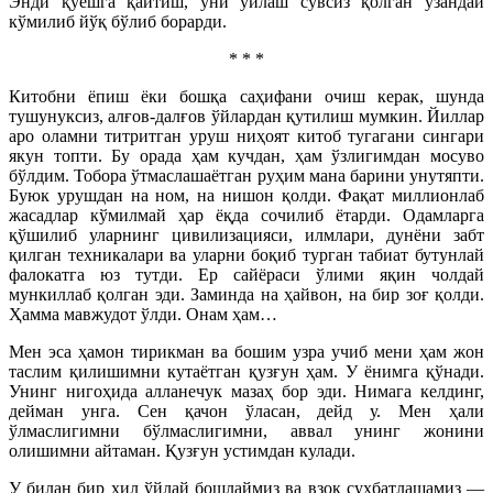
Энди қуёшга қайтиш, уни ўйлаш сувсиз қолган ўзандай
кўмилиб йўқ бўлиб борарди.
* * *
Китобни ёпиш ёки бошқа саҳифани очиш керак, шунда
тушунуксиз, алғов-далғов ўйлардан қутилиш мумкин. Йиллар
аро оламни титритган уруш ниҳоят китоб тугагани сингари
якун топти. Бу орада ҳам кучдан, ҳам ўзлигимдан мосуво
бўлдим. Тобора ўтмаслашаётган руҳим мана барини унутяпти.
Буюк урушдан на ном, на нишон қолди. Фақат миллионлаб
жасадлар кўмилмай ҳар ёқда сочилиб ётарди. Одамларга
қўшилиб уларнинг цивилизацияси, илмлари, дунёни забт
қилган техникалари ва уларни боқиб турган табиат бутунлай
фалокатга юз тутди. Ер сайёраси ўлими яқин чолдай
мункиллаб қолган эди. Заминда на ҳайвон, на бир зоғ қолди.
Ҳамма мавжудот ўлди. Онам ҳам…
Мен эса ҳамон тирикман ва бошим узра учиб мени ҳам жон
таслим қилишимни кутаётган қузғун ҳам. У ёнимга қўнади.
Унинг нигоҳида алланечук мазаҳ бор эди. Нимага келдинг,
дейман унга. Сен қачон ўласан, дейд у. Мен ҳали
ўлмаслигимни бўлмаслигимни, аввал унинг жонини
олишимни айтаман. Қузғун устимдан кулади.
У билан бир хил ўйлай бошлаймиз ва взоқ суҳбатлашамиз —