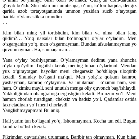
g‘oyib bo‘ldi. Shu bilan uni unutishga, o‘lim, to‘fon haqida, dengiz
qarida azob tortayotganimda ummon yuzidan suzib o‘tayotgan
haqida o‘ylamaslikka urundim.
…
Kim bilan ming yil tortishdim, kim bilan va nima bilan jang
qildim?… Yo‘q narsalar bilan bo‘lmog‘ur o‘ylar o‘yladim. Men
o‘zgarganim yo‘q, men o‘zgarmayman. Bundan afsuslanmayman yo
quvonmayman. Ha, shunaqaman…
Yana o‘ylay boshlyapman. O‘ylamayman dedimu yana shuncha
o‘ylab qo‘ydim. Tugatish kerak, mening tuban o‘ylarimni. Mendan
yuz o‘girayotgan hayollar meni chegarasiz bo‘shliqqa uloqtirib
ketadi. Shunday bo‘lgani ma’qul. Men yolg‘iz qolsam kamroq
yashayman, kamroq o‘ylayman. Va unutaman – o‘zimni ham, seni
ham. O‘zimku mayli, seni unutish menga oliy quvonch bag‘ishlaydi.
Yakkaligimdan ohangraboga ergashgim keladi. Bu uzun yo‘l. Meni
hamon chorlab turadigan, cheksiz va hadsiz yo‘l. Qadamlar ostida
faxr etadigan yo‘l meni chorlaydi.
Yanglishmayapman! Bu aniq.
Hali yarim tun bo‘lagani yo‘q. Ishonmayman. Kecha tun edi. Bugun
kunduz bo‘lishi kerak.
Fikrimdan qaytarishga urunmang. Baribir tan olmayman. Kun bilan