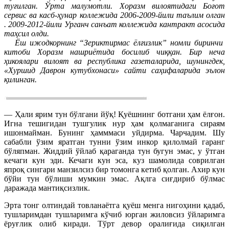
туғилган. Ўрта малумотли. Хоразм вилоятидаги Боғот
сервис ва касб-ҳунар коллежида 2006-2009-йили таълим олган
. 2009-2012-йили Урганч санъат коллежида кантракт асосида
таҳсил олди.
Ёш ижодкорнинг “Зериктирмас ёлғизлик” номли биринчи
китоби Хоразм нашриётида босилиб чиққан. Бир неча
ҳикоялари вилоят ва республика газеталарида, шунингдек,
«Хуршид Даврон кутубхонаси» сайти саҳифаларида эълон
қилинган.
— Ҳали ярим тун бўлгани йўқ! Қуёшнинг ботгани ҳам ёлғон.
Игна тешигидан тушгулик нур ҳам қолмаганига сираям
ишонмайман. Бунинг ҳамммаси уйдирма. Чарчадим. Шу
сабабли ўзим яратган тунни ўзим инкор қилолмай гаранг
бўляпман. Жиддий ўйлаб қараганда тун бугун эмас, у ўтган
кечаги кун эди. Кечаги кун эса, куз шамолида соврилган
япроқ сингари манзилсиз бир томонга кетиб қолган. Ахир кун
бўйи тун бўлиши мумкин эмас. Ақлга сиғдириб бўлмас
даражада мантиқсизлик.
Эрта тонг олтиндай товланаётга қуёш менга нигоҳини қадаб,
тушларимдан тушларимга кўчиб юрган жиловсиз ўйларимга
ёруғлик олиб киради. Тўрт девор оралиғида сиқилган