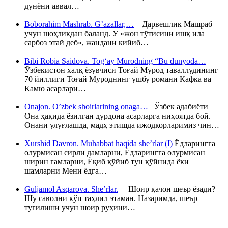
дунёни аввал…
Boborahim Mashrab. G’azallar,…
Дарвешлик Машраб
учун шоҳликдан баланд. У «жон тўтисини ишқ ила
сарбоз этай деб», жандани кийиб…
Bibi Robia Saidova. Tog‘ay Murodning “Bu dunyoda…
Ўзбекистон халқ ёзувчиси Тоғай Мурод таваллудининг
70 йиллиги Тоғай Муроднинг ушбу романи Кафка ва
Камю асарлари…
Onajon. O’zbek shoirlarining onaga…
Ўзбек адабиёти
Она ҳақида ёзилган дурдона асарларга ниҳоятда бой.
Онани улуғлашда, мадҳ этишда ижодкорларимиз чин…
Xurshid Davron. Muhabbat haqida she’rlar (I)
Ёдларингга
олурмисан сирли дамларни, Ёдларингга олурмисан
ширин ғамларни, Ёқиб қўйиб тун қўйнида ёки
шамларни Мени ёдга…
Guljamol Asqarova. She’rlar.
Шоир қачон шеър ёзади?
Шу саволни кўп таҳлил этаман. Назаримда, шеър
туғилиши учун шоир руҳини…