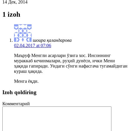
14 Дек, 2014
1 izoh
шоира қаландарова
02.04.2017 at 07:06
Маъруф Менгли асарлари ўзига хос. Инсоннинг
мураккаб кечинмалари, руҳий дунёси, ички Мени
ҳақида гапиради. Ундаги сўнги нафасгача тугамайдиган
кураш ҳақида.
Менга ёқди.
Izoh qoldiring
Комментарий