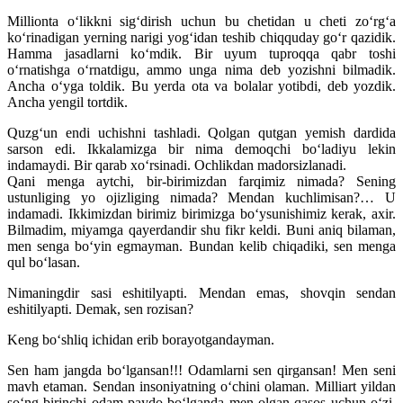
Millionta o‘likkni sig‘dirish uchun bu chetidan u cheti zo‘rg‘a
ko‘rinadigan yerning narigi yog‘idan teshib chiqquday go‘r qazidik.
Hamma jasadlarni ko‘mdik. Bir uyum tuproqqa qabr toshi
o‘rnatishga o‘rnatdigu, ammo unga nima deb yozishni bilmadik.
Ancha o‘yga toldik. Bu yerda ota va bolalar yotibdi, deb yozdik.
Ancha yengil tortdik.
Quzg‘un endi uchishni tashladi. Qolgan qutgan yemish dardida
sarson edi. Ikkalamizga bir nima demoqchi bo‘ladiyu lekin
indamaydi. Bir qarab xo‘rsinadi. Ochlikdan madorsizlanadi.
Qani menga aytchi, bir-birimizdan farqimiz nimada? Sening
ustunliging yo ojizliging nimada? Mendan kuchlimisan?… U
indamadi. Ikkimizdan birimiz birimizga bo‘ysunishimiz kerak, axir.
Bilmadim, miyamga qayerdandir shu fikr keldi. Buni aniq bilaman,
men senga bo‘yin egmayman. Bundan kelib chiqadiki, sen menga
qul bo‘lasan.
Nimaningdir sasi eshitilyapti. Mendan emas, shovqin sendan
eshitilyapti. Demak, sen rozisan?
Keng bo‘shliq ichidan erib borayotgandayman.
Sen ham jangda bo‘lgansan!!! Odamlarni sen qirgansan! Men seni
mavh etaman. Sendan insoniyatning o‘chini olaman. Milliart yildan
so‘ng birinchi odam paydo bo‘lganda men olgan qasos uchun o‘zi,