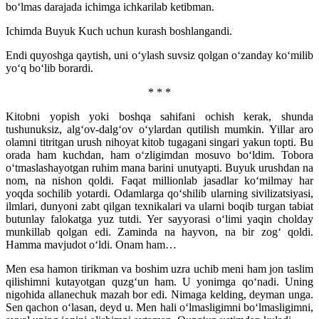
bo‘lmas darajada ichimga ichkarilab ketibman.
Ichimda Buyuk Kuch uchun kurash boshlangandi.
Endi quyoshga qaytish, uni o‘ylash suvsiz qolgan o‘zanday ko‘milib
yo‘q bo‘lib borardi.
* * *
Kitobni yopish yoki boshqa sahifani ochish kerak, shunda
tushunuksiz, alg‘ov-dalg‘ov o‘ylardan qutilish mumkin. Yillar aro
olamni titritgan urush nihoyat kitob tugagani singari yakun topti. Bu
orada ham kuchdan, ham o‘zligimdan mosuvo bo‘ldim. Tobora
o‘tmaslashayotgan ruhim mana barini unutyapti. Buyuk urushdan na
nom, na nishon qoldi. Faqat millionlab jasadlar ko‘milmay har
yoqda sochilib yotardi. Odamlarga qo‘shilib ularning sivilizatsiyasi,
ilmlari, dunyoni zabt qilgan texnikalari va ularni boqib turgan tabiat
butunlay falokatga yuz tutdi. Yer sayyorasi o‘limi yaqin cholday
munkillab qolgan edi. Zaminda na hayvon, na bir zog‘ qoldi.
Hamma mavjudot o‘ldi. Onam ham…
Men esa hamon tirikman va boshim uzra uchib meni ham jon taslim
qilishimni kutayotgan quzg‘un ham. U yonimga qo‘nadi. Uning
nigohida allanechuk mazah bor edi. Nimaga kelding, deyman unga.
Sen qachon o‘lasan, deyd u. Men hali o‘lmasligimni bo‘lmasligimni,