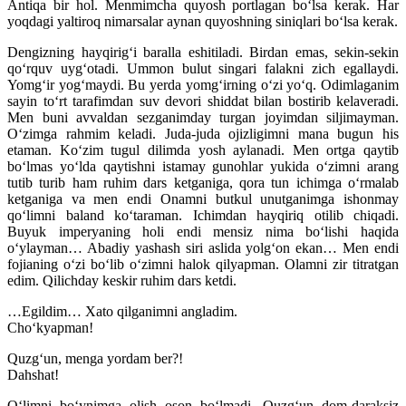
Antiqa bir hol. Menmimcha quyosh portlagan bo‘lsa kerak. Har
yoqdagi yaltiroq nimarsalar aynan quyoshning siniqlari bo‘lsa kerak.
Dengizning hayqirig‘i baralla eshitiladi. Birdan emas, sekin-sekin
qo‘rquv uyg‘otadi. Ummon bulut singari falakni zich egallaydi.
Yomg‘ir yog‘maydi. Bu yerda yomg‘irning o‘zi yo‘q. Odimlaganim
sayin to‘rt tarafimdan suv devori shiddat bilan bostirib kelaveradi.
Men buni avvaldan sezganimday turgan joyimdan siljimayman.
O‘zimga rahmim keladi. Juda-juda ojizligimni mana bugun his
etaman. Ko‘zim tugul dilimda yosh aylanadi. Men ortga qaytib
bo‘lmas yo‘lda qaytishni istamay gunohlar yukida o‘zimni arang
tutib turib ham ruhim dars ketganiga, qora tun ichimga o‘rmalab
ketganiga va men endi Onamni butkul unutganimga ishonmay
qo‘limni baland ko‘taraman. Ichimdan hayqiriq otilib chiqadi.
Buyuk imperyaning holi endi mensiz nima bo‘lishi haqida
o‘ylayman… Abadiy yashash siri aslida yolg‘on ekan… Men endi
fojianing o‘zi bo‘lib o‘zimni halok qilyapman. Olamni zir titratgan
edim. Qilichday keskir ruhim dars ketdi.
…Egildim… Xato qilganimni angladim.
Cho‘kyapman!
Quzg‘un, menga yordam ber?!
Dahshat!
O‘limni bo‘ynimga olish oson bo‘lmadi. Quzg‘un dom-daraksiz