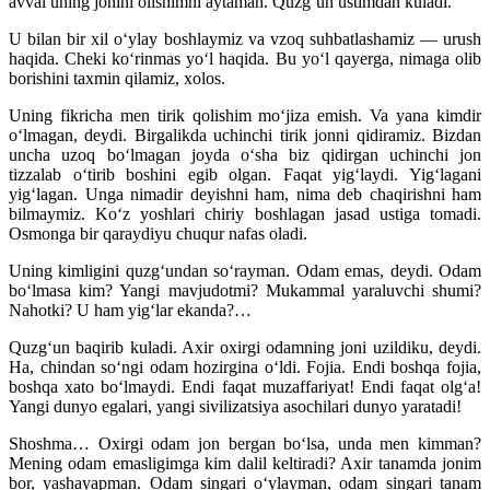
avval uning jonini olishimni aytaman. Quzg‘un ustimdan kuladi.
U bilan bir xil o‘ylay boshlaymiz va vzoq suhbatlashamiz — urush
haqida. Cheki ko‘rinmas yo‘l haqida. Bu yo‘l qayerga, nimaga olib
borishini taxmin qilamiz, xolos.
Uning fikricha men tirik qolishim mo‘jiza emish. Va yana kimdir
o‘lmagan, deydi. Birgalikda uchinchi tirik jonni qidiramiz. Bizdan
uncha uzoq bo‘lmagan joyda o‘sha biz qidirgan uchinchi jon
tizzalab o‘tirib boshini egib olgan. Faqat yig‘laydi. Yig‘lagani
yig‘lagan. Unga nimadir deyishni ham, nima deb chaqirishni ham
bilmaymiz. Ko‘z yoshlari chiriy boshlagan jasad ustiga tomadi.
Osmonga bir qaraydiyu chuqur nafas oladi.
Uning kimligini quzg‘undan so‘rayman. Odam emas, deydi. Odam
bo‘lmasa kim? Yangi mavjudotmi? Mukammal yaraluvchi shumi?
Nahotki? U ham yig‘lar ekanda?…
Quzg‘un baqirib kuladi. Axir oxirgi odamning joni uzildiku, deydi.
Ha, chindan so‘ngi odam hozirgina o‘ldi. Fojia. Endi boshqa fojia,
boshqa xato bo‘lmaydi. Endi faqat muzaffariyat! Endi faqat olg‘a!
Yangi dunyo egalari, yangi sivilizatsiya asochilari dunyo yaratadi!
Shoshma… Oxirgi odam jon bergan bo‘lsa, unda men kimman?
Mening odam emasligimga kim dalil keltiradi? Axir tanamda jonim
bor, yashayapman. Odam singari o‘ylayman, odam singari tanam