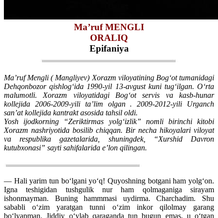
Ma’ruf MЕNGLI
ORALIQ
Epifaniya
Ma’ruf Mengli ( Mangliyev) Xorazm viloyatining Bog‘ot tumanidagi
Dehqonbozor qishlog‘ida 1990-yil 13-avgust kuni tug‘ilgan. O‘rta
malumotli. Xorazm viloyatidagi Bog‘ot servis va kasb-hunar
kollejida 2006-2009-yili ta’lim olgan . 2009-2012-yili Urganch
san’at kollejida kantrakt asosida tahsil oldi.
Yosh ijodkorning “Zeriktirmas yolg‘izlik” nomli birinchi kitobi
Xorazm nashriyotida bosilib chiqqan. Bir necha hikoyalari viloyat
va respublika gazetalarida, shuningdek, “Xurshid Davron
kutubxonasi” sayti sahifalarida e’lon qilingan.
— Hali yarim tun bo‘lgani yo‘q! Quyoshning botgani ham yolg‘on.
Igna teshigidan tushgulik nur ham qolmaganiga sirayam
ishonmayman. Buning hammmasi uydirma. Charchadim. Shu
sababli o‘zim yaratgan tunni o‘zim inkor qilolmay garang
bo‘lyapman. Jiddiy o‘ylab qaraganda tun bugun emas, u o‘tgan