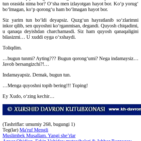
tun orasida nima bor? O‘sha men izlayotgan hayot bor. Ko‘p yorug‘
bo‘lmagan, ko‘p qorong‘u ham bo‘lmagan hayot bor.
Siz yarim tun bo‘ldi deyapsiz. Quzg‘un hayratlanib so‘zlarimni
inkor qilib, sen quyoshni ko‘rganmisan, degandi. Quyosh chiqadimi,
u qanaqa deyishdan charchamasdi. Siz ham quyosh qanaqaligini
bilasizmi… U xuddi oyga o‘xshaydi.
Toliqdim.
…bugun tunmi? Ayting??? Bugun qorong‘umi? Nega indamaysiz…
Javob bersangizchi?!…
Indamayapsiz. Demak, bugun tun.
…Menga quyoshni topib bering!!! Toping!
Ey Xudo, o‘zing kechir…
(Tashriflar: umumiy 268, bugungi 1)
Teg(lar)
Ma'ruf Mengli
Muslimbek Musallam. Yangi she’rlar