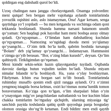
qoldirgan eng dahshatli qurol bo‘ldi.
Uzoq chalingan nara jangga chorlayotgandi. Onamga yolvordim:
meni qutqar! Sen bergan mehr vajohatga aylanib tomirlarimda
yovuzlik oqishini aslo, aslo istamayman, Ona! Agar ketsam, senga
qaytishga yo‘l yopiladi — bu men ketganda va sochimga odam qoni
tekkanda boshlanadi. Shunda hamma narsani batamom unutib
qo‘yaman: Sen haqdagi pok hayollar ham meni boshqa asray olmay
qoladi. Qo‘rqyapman… O‘limdan ham dahshatliroq kuchdan
qo‘rqyapman… Namozing so‘ngidagi duoda meni yo‘qlamay
qo‘ysangchi… O‘zim tirik bo‘la turib, qabrim boshida tursangu
“Bolam” deb yig‘lamay qo‘ysangchi… Indamaysan. Hammasini
o‘zimga qo‘yib berasan. “Bor, o‘zing bilan kurash!”, deysan. Qo‘lim
qaltiraydi. Tirikligimdan qo‘rqaman.
Meni kimdir sekin-sekin hazm qilayotganday tuyiladi. Oqibatda
davosiz dardga butun vujudim taslim bo‘ladi. Shunda miyam
nimalar bilandir to‘la boshlaydi. Ha, yana o‘ylay boshlayman.
Fikrlyman. Ichim esa borgan sari to‘lib boradi. Tomirlarimda
ruhimday musaffo qonim endi qizil rangga aylandi. O‘z o‘zimni
yengmoq istagida borsa kelmas, oxiri ko‘rinmas noma’lumlik tomon
boraveraman. Ko‘ziga qon to‘lgan, o‘lim sharpalari bilan o‘yin
o‘ynayotgan mijg‘ov jangchilardan nafratlanish va bor kuchim bilan
chakka tomirlarim bo‘rtguday qichqirib, ularning miyasiga tig‘
sanchish payida toshdanda qattiq qotib quyoshga panja bosguday
olomon orasiga sho‘ng‘ib ketaman. Endi bildim: men endi qaytib