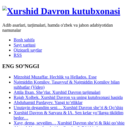
Adib asarlari, tarjimalari, hamda o'zbek va jahon adabiyotidan
namunalar
Bosh sahifa
Sayt xaritasi
Qiziqarli saytlar
RSS
ENG SO’NGGI
Mirzohid Muzaffar. Hechlik va Hellados. Esse
Najmiddin Komilov. Tasavvuf & Najmiddin Komilov bilan
suhbatlar (Video)
Attila Ilxan. She’rlar. Xurshid Davron tarjimalari
Rajab Xolbek. Xurshid Davron va uning kutubxonasi haqida
Abduhamid Pardayev. Yangi to’rtliklar
Unutayin degandim seni… Xurshid Davron she’ri & Qo’shiq
Xurshid Davron & Sarvara & IA. Sen kelar yo’llarga tikildim
bedor…
Xayr, dema, sevgilim… Xurshid Davron she’ri & Ikki qo’shiq