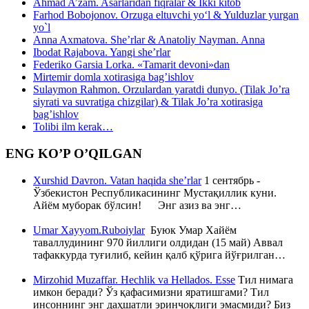
Ahmad A’zam. Asarlaridan fiqralar & Ikki kitob
Farhod Bobojonov. Orzuga eltuvchi yo‘l & Yulduzlar yurgan
yo`l
Anna Axmatova. She’rlar & Anatoliy Nayman. Anna
Ibodat Rajabova. Yangi she’rlar
Federiko Garsia Lorka. «Tamarit devoni»dan
Mirtemir domla xotirasiga bag’ishlov
Sulaymon Rahmon. Orzulardan yaratdi dunyo. (Tilak Jo’ra
siyrati va suvratiga chizgilar) & Tilak Jo’ra xotirasiga
bag’ishlov
Tolibi ilm kerak…
ENG KO’P O’QILGAN
Xurshid Davron. Vatan haqida she’rlar
1 сентябрь -
Ўзбекистон Республикасининг Мустақиллик куни.
Айём муборак бўлсин! Энг азиз ва энг…
Umar Xayyom.Ruboiylar
Буюк Умар Хайём
таваллудининг 970 йиллиги олдидан (15 май) Аввал
тафаккурда туғилиб, кейин қалб қўрига йўғрилган…
Mirzohid Muzaffar. Hechlik va Hellados. Esse
Тил нимага
имкон беради? Ўз қафасимизни яратишгами? Тил
инсоннинг энг даҳшатли эринчоқлиги эмасмиди? Биз