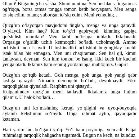
Ol uni! Bilganingcha yasha. Shuni unutma: Sen boshlansa tuganmas
og‘riqqa, botsa otmas tongga tomon ketib boryapsan. Men senga
to‘siq edim, onang yuborgan to‘siq edim. Meni yengding…
Quzg‘un o‘layotgan mavjudotni tinglab, menga va unga qaraydi.
O‘ylaydi. Kim haq? Kim to‘g‘ri gapiryapti, kimning gapiga
qo‘shilish mumkin? Men taraf bo‘lishga intiladi. Ikkilanadi.
Orqasiga o‘girilib uchib ketmoqchi bo‘ladi, ucholmaydi. Ammo
uchishni juda istaydi. U tushinadiki uchishini bugungiday kuchli
istak bilan his etmagan. Men uni chaqiraman. Sen hal qil, kimni
tanlaysan, deyman. Sen kim tomon bo‘lsang, ikki kuch bir kuchni
yenga oladi. Ikkimiz ham sening yordaminga muhtojmiz. Gapir!
Quzg‘un qo‘rqib ketadi. Goh menga, goh unga, goh yangi qabr
toshga qaraydi. Nimadir demoqchi bo‘ladi, deyolmaydi. Fikri
tarqoqligidan qiynaladi. Raqibim uni qistaydi.
Kutganimday quzg‘un meni tanlaydi. Ikkalamiz unga hujum
qilamiz. U halok bo‘ladi…
Quzg‘un uni ko‘mishning keragi yo‘qligini va uyoq-buyoqda
aylanib kelishimni so‘raydi. Unga rahmat aytib, qayoqqadir
ketaman.
Hali yarim tun bo‘lgani yo‘q. Yo‘l ham poyoniga yetmadi. Faqat
ruhimdagi tarqoqlik haligacha tugamadi. Bugun na kech, na kunduz.