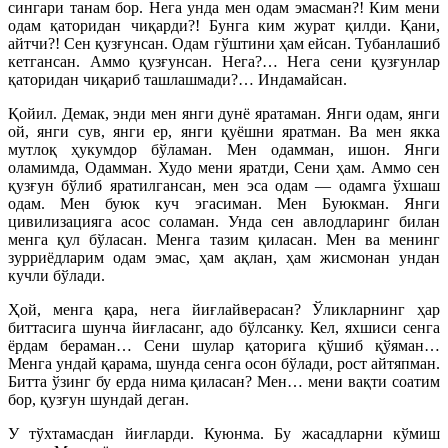
сингари танам бор. Нега унда мен одам эмасман?! Ким мени
одам қаторидан чиқарди?! Бунга ким журат қилди. Қани,
айтчи?! Сен қузғунсан. Одам гўштини ҳам ейсан. Тубанлашиб
кетгансан. Аммо қузғунсан. Нега?… Нега сени қузғунлар
қаторидан чиқариб ташлашмади?… Индамайсан.
Қойил. Демак, энди мен янги дунё яратаман. Янги одам, янги
ой, янги сув, янги ер, янги қуёшни яратман. Ва мен якка
мутлоқ ҳукумдор бўламан. Мен одамман, ишон. Янги
оламимда, Одамман. Худо мени яратди, Сени ҳам. Аммо сен
қузғун бўлиб яратилгансан, мен эса одам — одамга ўхшаш
одам. Мен буюк куч эгасиман. Мен Буюкман. Янги
цивилизацияга асос соламан. Унда сен авлодларинг билан
менга қул бўласан. Менга тазим қиласан. Мен ва менинг
зурриёдларим одам эмас, ҳам ақлан, ҳам жисмонан ундан
кучли бўлади.
Ҳой, менга қара, нега йиғлайверасан? Ўликларнинг ҳар
биттасига шунча йиғласанг, адо бўлсанку. Кел, яхшиси сенга
ёрдам бераман… Сени шулар қаторига қўшиб қўяман…
Менга ундай қарама, шунда сенга осон бўлади, рост айтяпман.
Битта ўзинг бу ерда нима қиласан? Мен… мени вақти соатим
бор, қузғун шундай деган.
У тўхтамасдан йиғларди. Куюнма. Бу жасадларни кўмиш