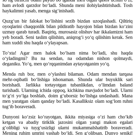
ham avlodi qarzdor bo‘ladi. Shunda meni ilohiylashtirishadi. Tosh
haykalimni yasab, menga sig‘inishadi.
Quzg‘un bir falokat bo‘lishini sezib bizdan uzoqlashadi. Qiltiriq
oyoqlarini chaqqonlik bilan pildiratib hayojon bilan bizdan ko‘zini
uzmay qarab turadi. Baqiriq, murosasiz olishuv har ikkalamizni ham
yeb boradi. Seni taslim qilishim, aniqrog‘i yo‘q qilishim kerak. Sen
ham xuddi shu haqda o‘ylayapsan.
To‘xta! Agar men halok bo‘lsam nima bo‘ladi, shu haqda
o‘yladingmi? Bu na sendan, na odamdan nishon qolmaydi,
deganiku. Yo‘q, men qo‘rqqanimdan aytayotganim yo‘q.
Menda ruh bor, men o‘ylashni bilaman. Odam mendan tarqasa
mehr-oqibatli bo‘lishiga ishonaman. Shunda ular buyuklik sari
borishadi. Jarlikka tortayotgan tubanlikdan, o‘limdan baland
turishadi. Ularning ichida oppoq, kichkina mavjudot bo‘ladi. Ularni
to‘g‘ri yo‘lga boshlab, doim g‘uborsiz bo‘lishga undashadi. Mana
men yaratgan olam qanday bo‘ladi. Kasalliksiz olam sog‘lom ruhni
tug‘ib boraveradi.
Dunyoni ko‘zsiz ko‘rayotgan, ikkita miyasiga o‘zi ham cho‘kib
ketgan va abadiy tiriklik jazosini olgan yangi makon egalari
g‘olibligi va tuyg‘usizligi ularni mukammalshatirib boraveradi.
Mening ruhim umrini yashab bo‘ldi. Sen g‘olibsan. Dunyo seniki!