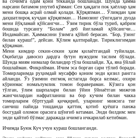
ва сочимга одам қони текканда бошланади. Шунда ҳамма
нарсани батамом унутиб қўяман: Сен ҳақдаги пок ҳаёллар ҳам
мени бошқа асрай олмай қолади. Қўрқяпман… Ўлимдан ҳам
даҳшатлироқ кучдан қўрқяпман… Намозинг сўнгидаги дуода
мени йўқламай қўйсангчи… Ўзим тирик бўла туриб, қабрим
бошида турсангу “Болам” деб йиғламай қўйсангчи…
Индамайсан. Ҳаммасини ўзимга қўйиб берасан. “Бор, ўзинг
билан кураш!”, дейсан. Қўлим қалтирайди. Тириклигимдан
қўрқаман.
Мени кимдир секин-секин ҳазм қилаётгандай туйилади.
Оқибатда давосиз дардга бутун вужудим таслим бўлади.
Шунда миям нималар биландир тўла бошлайди. Ҳа, яна ўйлай
бошлайман. Фикрлйман. Ичим эса борган сари тўлиб боради.
Томирларимда руҳимдай мусаффо қоним энди қизил рангга
айланди. Ўз ўзимни енгмоқ истагида борса келмас, охири
кўринмас номаълумлик томон боравераман. Кўзига қон
тўлган, ўлим шарпалари билан ўйин ўйнаётган мижғов
жангчилардан нафратланиш ва бор кучим билан чакка
томирларим бўртгудай қичқириб, уларнинг миясига тиғ
санчиш пайида тошданда қаттиқ қотиб қуёшга панжа
босгудай оломон орасига шўнғиб кетаман. Энди билдим: мен
энди қайтиб бўлмас даражада ичимга ичкарилаб кетибман.
Ичимда Буюк Куч учун кураш бошланганди.