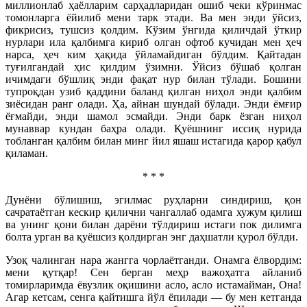
миллионлаб ҳаёлларим сарҳадларидан ошиб чеки кўринмас
томонларга ёйилиб мени тарк этади. Ва мен энди ўйсиз,
фикрисиз, тушсиз қолдим. Кўзим ўнгида қиличдай ўткир
нурлари ила қалбимга кириб олган офтоб кучидан мен ҳеч
нарса, ҳеч ким ҳақида ўйламайдиган бўлдим. Қайтадан
туғилгандай ҳис қилдим ўзимни. Ўйсиз бўшаб қолган
ичимдаги бўшлиқ энди фақат нур билан тўлади. Бошини
тупроқдан узиб қаддини баланд қилган ниҳол энди қалбим
зиёсидан ранг олади. Ҳа, айнан шундай бўлади. Энди ёмғир
ёғмайди, энди шамол эсмайди. Энди барк ёзган ниҳол
мунаввар кундан баҳра олади. Қуёшнинг иссиқ нурида
тобланган қалбим билан минг йил яшаш истагида қарор қабул
қиламан.
* * *
Дунёни бўлишиш, эгилмас руҳларни синдириш, қон
сачратаётган кескир қилични чангаллаб одамга хужум қилиш
ва унинг қони билан дарёни тўлдириш истаги пок дилимга
болта урган ва қуёшсиз қолдирган энг даҳшатли қурол бўлди.
Узоқ чалинган нара жангга чорлаётганди. Онамга ёлвордим:
мени қутқар! Сен берган меҳр важоҳатга айланиб
томирларимда ёвузлик оқишини асло, асло истамайман, Она!
Агар кетсам, сенга қайтишга йўл ёпилади — бу мен кетганда