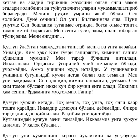
кетган ва абадий тириклик жазосини олган янги макон
эгалари ғолиблиги ва туйғусизлиги уларни мукаммалшатириб
бораверади. Менинг руҳим умрини яшаб бўлди. Сен
ғолибсан. Дунё сеники! Ол уни! Билганингча яша. Шуни
унутма: Сен бошланса туганмас оғриққа, ботса отмас тонгга
томон кетиб боряпсан. Мен сенга тўсиқ эдим, онанг юборган
тўсиқ эдим. Мени енгдинг…
Қузғун ўлаётган мавжудотни тинглаб, менга ва унга қарайди.
Ўйлайди. Ким ҳақ? Ким тўғри гапиряпти, кимнинг гапига
қўшилиш мумкин? Мен тараф бўлишга интилади.
Иккиланади. Орқасига ўгирилиб учиб кетмоқчи бўлади,
учолмайди. Аммо учишни жуда истайди. У тушинадики
учишини бугунгидай кучли истак билан ҳис этмаган. Мен
уни чақираман. Сен ҳал қил, кимни танлайсан, дейман. Сен
ким томон бўлсанг, икки куч бир кучни енга олади. Иккимиз
ҳам сенинг ёрдаминга муҳтожмиз. Гапир!
Қузғун қўрқиб кетади. Гоҳ менга, гоҳ унга, гоҳ янги қабр
тошга қарайди. Нимадир демоқчи бўлади, деёлмайди. Фикри
тарқоқлигидан қийналади. Рақибим уни қистайди.
Кутганимдай қузғун мени танлайди. Иккаламиз унга ҳужум
қиламиз. У ҳалок бўлади…
Қузғун уни кўмишнинг кераги йўқлигини ва уёқ-буёқда