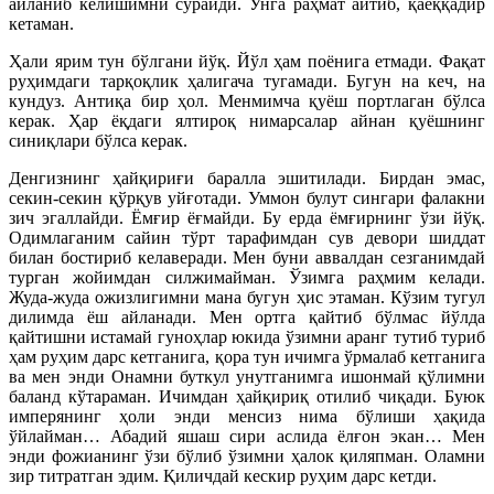
айланиб келишимни сўрайди. Унга раҳмат айтиб, қаёққадир
кетаман.
Ҳали ярим тун бўлгани йўқ. Йўл ҳам поёнига етмади. Фақат
руҳимдаги тарқоқлик ҳалигача тугамади. Бугун на кеч, на
кундуз. Антиқа бир ҳол. Менмимча қуёш портлаган бўлса
керак. Ҳар ёқдаги ялтироқ нимарсалар айнан қуёшнинг
синиқлари бўлса керак.
Денгизнинг ҳайқириғи баралла эшитилади. Бирдан эмас,
секин-секин қўрқув уйғотади. Уммон булут сингари фалакни
зич эгаллайди. Ёмғир ёғмайди. Бу ерда ёмғирнинг ўзи йўқ.
Одимлаганим сайин тўрт тарафимдан сув девори шиддат
билан бостириб келаверади. Мен буни аввалдан сезганимдай
турган жойимдан силжимайман. Ўзимга раҳмим келади.
Жуда-жуда ожизлигимни мана бугун ҳис этаман. Кўзим тугул
дилимда ёш айланади. Мен ортга қайтиб бўлмас йўлда
қайтишни истамай гуноҳлар юкида ўзимни аранг тутиб туриб
ҳам руҳим дарс кетганига, қора тун ичимга ўрмалаб кетганига
ва мен энди Онамни буткул унутганимга ишонмай қўлимни
баланд кўтараман. Ичимдан ҳайқириқ отилиб чиқади. Буюк
имперянинг ҳоли энди менсиз нима бўлиши ҳақида
ўйлайман… Абадий яшаш сири аслида ёлғон экан… Мен
энди фожианинг ўзи бўлиб ўзимни ҳалок қиляпман. Оламни
зир титратган эдим. Қиличдай кескир руҳим дарс кетди.