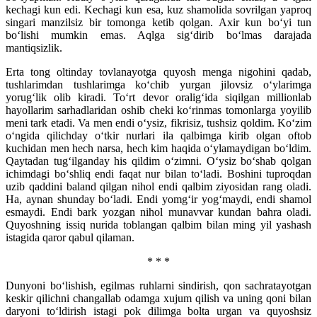
kechagi kun edi. Kechagi kun esa, kuz shamolida sovrilgan yaproq
singari manzilsiz bir tomonga ketib qolgan. Axir kun bo‘yi tun
bo‘lishi mumkin emas. Aqlga sig‘dirib bo‘lmas darajada
mantiqsizlik.
Erta tong oltinday tovlanayotga quyosh menga nigohini qadab,
tushlarimdan tushlarimga ko‘chib yurgan jilovsiz o‘ylarimga
yorug‘lik olib kiradi. To‘rt devor oralig‘ida siqilgan millionlab
hayollarim sarhadlaridan oshib cheki ko‘rinmas tomonlarga yoyilib
meni tark etadi. Va men endi o‘ysiz, fikrisiz, tushsiz qoldim. Ko‘zim
o‘ngida qilichday o‘tkir nurlari ila qalbimga kirib olgan oftob
kuchidan men hech narsa, hech kim haqida o‘ylamaydigan bo‘ldim.
Qaytadan tug‘ilganday his qildim o‘zimni. O‘ysiz bo‘shab qolgan
ichimdagi bo‘shliq endi faqat nur bilan to‘ladi. Boshini tuproqdan
uzib qaddini baland qilgan nihol endi qalbim ziyosidan rang oladi.
Ha, aynan shunday bo‘ladi. Endi yomg‘ir yog‘maydi, endi shamol
esmaydi. Endi bark yozgan nihol munavvar kundan bahra oladi.
Quyoshning issiq nurida toblangan qalbim bilan ming yil yashash
istagida qaror qabul qilaman.
* * *
Dunyoni bo‘lishish, egilmas ruhlarni sindirish, qon sachratayotgan
keskir qilichni changallab odamga xujum qilish va uning qoni bilan
daryoni to‘ldirish istagi pok dilimga bolta urgan va quyoshsiz