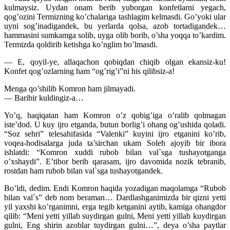
kulmaysiz. Uydan onam berib yuborgan konfetlarni yegach,
qog’ozini Termizning ko’chalariga tashlagim kelmasdi. Go’yoki ular
uyni sog’inadigandek, bu yerlarda qolsa, azob tortadigandek…
hammasini sumkamga solib, uyga olib borib, o’sha yoqqa to’kardim.
Termizda qoldirib ketishga ko’nglim bo’lmasdi.
— E, qoyil-ye, allaqachon qobiqdan chiqib olgan ekansiz-ku!
Konfet qog’ozlarning ham “og’rig’i”ni his qilibsiz-a!
Menga qo’shilib Komron ham jilmayadi.
— Baribir kuldingiz-a…
Yo’q, haqiqatan ham Komron o’z qobig’iga o’ralib qolmagan
iste’dod. U kuy ijro etganda, butun borlig’i ohang og’ushida qoladi.
“Soz sehri” telesahifasida “Valenki” kuyini ijro etganini ko’rib,
voqea-hodisalarga juda ta’sirchan ukam Soleh ajoyib bir ibora
ishlatdi: “Komron xuddi rubob bilan val`sga tushayotganga
o’xshaydi”. E’tibor berib qarasam, ijro davomida nozik tebranib,
rostdan ham rubob bilan val`sga tushayotgandek.
Bo’ldi, dedim. Endi Komron haqida yozadigan maqolamga “Rubob
bilan val`s” deb nom beraman… Dardlashganimizda bir qizni yetti
yil yaxshi ko’rganimni, erga tegib ketganini aytib, kamiga ohangdor
qilib: “Meni yetti yillab suydirgan gulni, Meni yetti yillab kuydirgan
gulni, Eng shirin azoblar tuydirgan gulni…”, deya o’sha paytlar