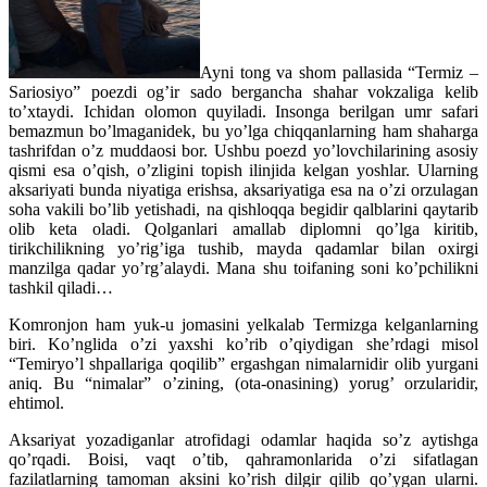
Ayni tong va shom pallasida “Termiz –
Sariosiyo” poezdi og’ir sado bergancha shahar vokzaliga kelib
to’xtaydi. Ichidan olomon quyiladi. Insonga berilgan umr safari
bemazmun bo’lmaganidek, bu yo’lga chiqqanlarning ham shaharga
tashrifdan o’z muddaosi bor. Ushbu poezd yo’lovchilarining asosiy
qismi esa o’qish, o’zligini topish ilinjida kelgan yoshlar. Ularning
aksariyati bunda niyatiga erishsa, aksariyatiga esa na o’zi orzulagan
soha vakili bo’lib yetishadi, na qishloqqa begidir qalblarini qaytarib
olib keta oladi. Qolganlari amallab diplomni qo’lga kiritib,
tirikchilikning yo’rig’iga tushib, mayda qadamlar bilan oxirgi
manzilga qadar yo’rg’alaydi. Mana shu toifaning soni ko’pchilikni
tashkil qiladi…
Komronjon ham yuk-u jomasini yelkalab Termizga kelganlarning
biri. Ko’nglida o’zi yaxshi ko’rib o’qiydigan she’rdagi misol
“Temiryo’l shpallariga qoqilib” ergashgan nimalarnidir olib yurgani
aniq. Bu “nimalar” o’zining, (ota-onasining) yorug’ orzularidir,
ehtimol.
Aksariyat yozadiganlar atrofidagi odamlar haqida so’z aytishga
qo’rqadi. Boisi, vaqt o’tib, qahramonlarida o’zi sifatlagan
fazilatlarning tamoman aksini ko’rish dilgir qilib qo’ygan ularni.