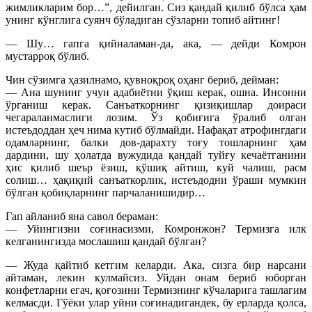
жимликларим бор…”, дейилган. Сиз қандай қилиб бўлса ҳам
унинг кўнглига суянч бўладиган сўзларни топиб айтинг!
— Шу… гапга қийналаман-да, ака, — дейди Комрон
мустарроқ бўлиб.
Чин сўзимга ҳазилнамо, қувноқроқ оҳанг бериб, дейман:
— Ана шунинг учун адабиётни ўқиш керак, ошна. Инсонни
ўрганиш керак. Санъаткорнинг қизиқишлар доираси
чегараланмаслиги лозим. Ўз қобиғига ўралиб олган
истеъдоддан ҳеч нима кутиб бўлмайди. Нафақат атрофингдаги
одамларнинг, балки дов-дарахту тоғу тошларнинг ҳам
дардини, шу ҳолатда вужудида қандай туйғу кечаётганини
ҳис қилиб шеър ёзиш, қўшиқ айтиш, куй чалиш, расм
солиш… ҳақиқий санъаткорлик, истеъдодни ўраши мумкин
бўлган қобиқларнинг парчаланишидир…
Гап айланиб яна савол бераман:
— Уйингизни соғинасизми, Комронжон? Термизга илк
келганингизда мослашиш қандай бўлган?
— Жуда қайтиб кетгим келарди. Ака, сизга бир нарсани
айтаман, лекин кулмайсиз. Уйдан онам бериб юборган
конфетларни егач, қоғозини Термизнинг кўчаларига ташлагим
келмасди. Гўёки улар уйни соғинадигандек, бу ерларда қолса,