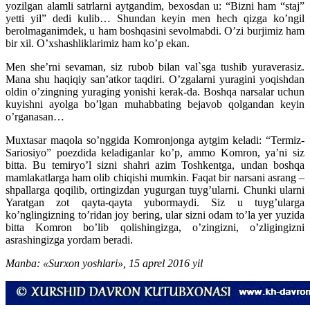
yozilgan alamli satrlarni aytgandim, bexosdan u: “Bizni ham “staj”
yetti yil” dedi kulib… Shundan keyin men hech qizga ko’ngil
berolmaganimdek, u ham boshqasini sevolmabdi. O’zi burjimiz ham
bir xil. O’xshashliklarimiz ham ko’p ekan.
Men she’rni sevaman, siz rubob bilan val`sga tushib yuraverasiz.
Mana shu haqiqiy san’atkor taqdiri. O’zgalarni yuragini yoqishdan
oldin o’zingning yuraging yonishi kerak-da. Boshqa narsalar uchun
kuyishni ayolga bo’lgan muhabbating bejavob qolgandan keyin
o’rganasan…
Muxtasar maqola so’nggida Komronjonga aytgim keladi: “Termiz-
Sariosiyo” poezdida keladiganlar ko’p, ammo Komron, ya’ni siz
bitta. Bu temiryo’l sizni shahri azim Toshkentga, undan boshqa
mamlakatlarga ham olib chiqishi mumkin. Faqat bir narsani asrang –
shpallarga qoqilib, ortingizdan yugurgan tuyg’ularni. Chunki ularni
Yaratgan zot qayta-qayta yubormaydi. Siz u tuyg’ularga
ko’nglingizning to’ridan joy bering, ular sizni odam to’la yer yuzida
bitta Komron bo’lib qolishingizga, o’zingizni, o’zligingizni
asrashingizga yordam beradi.
Manba: «Surxon yoshlari», 15 aprel 2016 yil