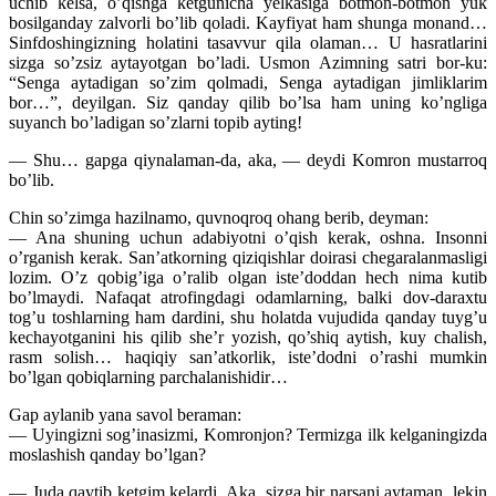
uchib kelsa, o’qishga ketgunicha yelkasiga botmon-botmon yuk
bosilganday zalvorli bo’lib qoladi. Kayfiyat ham shunga monand…
Sinfdoshingizning holatini tasavvur qila olaman… U hasratlarini
sizga so’zsiz aytayotgan bo’ladi. Usmon Azimning satri bor-ku:
“Senga aytadigan so’zim qolmadi, Senga aytadigan jimliklarim
bor…”, deyilgan. Siz qanday qilib bo’lsa ham uning ko’ngliga
suyanch bo’ladigan so’zlarni topib ayting!
— Shu… gapga qiynalaman-da, aka, — deydi Komron mustarroq
bo’lib.
Chin so’zimga hazilnamo, quvnoqroq ohang berib, deyman:
— Ana shuning uchun adabiyotni o’qish kerak, oshna. Insonni
o’rganish kerak. San’atkorning qiziqishlar doirasi chegaralanmasligi
lozim. O’z qobig’iga o’ralib olgan iste’doddan hech nima kutib
bo’lmaydi. Nafaqat atrofingdagi odamlarning, balki dov-daraxtu
tog’u toshlarning ham dardini, shu holatda vujudida qanday tuyg’u
kechayotganini his qilib she’r yozish, qo’shiq aytish, kuy chalish,
rasm solish… haqiqiy san’atkorlik, iste’dodni o’rashi mumkin
bo’lgan qobiqlarning parchalanishidir…
Gap aylanib yana savol beraman:
— Uyingizni sog’inasizmi, Komronjon? Termizga ilk kelganingizda
moslashish qanday bo’lgan?
— Juda qaytib ketgim kelardi. Aka, sizga bir narsani aytaman, lekin