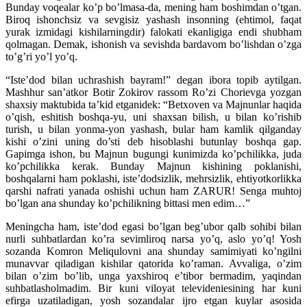
Bunday voqealar ko’p bo’lmasa-da, mening ham boshimdan o’tgan.
Biroq ishonchsiz va sevgisiz yashash insonning (ehtimol, faqat
yurak izmidagi kishilarningdir) falokati ekanligiga endi shubham
qolmagan. Demak, ishonish va sevishda bardavom bo’lishdan o’zga
to’g’ri yo’l yo’q.
“Iste’dod bilan uchrashish bayram!” degan ibora topib aytilgan.
Mashhur san’atkor Botir Zokirov rassom Ro’zi Chorievga yozgan
shaxsiy maktubida ta’kid etganidek: “Betxoven va Majnunlar haqida
o’qish, eshitish boshqa-yu, uni shaxsan bilish, u bilan ko’rishib
turish, u bilan yonma-yon yashash, bular ham kamlik qilganday
kishi o’zini uning do’sti deb hisoblashi butunlay boshqa gap.
Gapimga ishon, bu Majnun bugungi kunimizda ko’pchilikka, juda
ko’pchilikka kerak. Bunday Majnun kishining poklanishi,
boshqalarni ham poklashi, iste’dodsizlik, mehrsizlik, ehtiyotkorlikka
qarshi nafrati yanada oshishi uchun ham ZARUR! Senga muhtoj
bo’lgan ana shunday ko’pchilikning bittasi men edim…”
Meningcha ham, iste’dod egasi bo’lgan beg’ubor qalb sohibi bilan
nurli suhbatlardan ko’ra sevimliroq narsa yo’q, aslo yo’q! Yosh
sozanda Komron Meliqulovni ana shunday samimiyati ko’ngilni
munavvar qiladigan kishilar qatorida ko’raman. Avvaliga, o’zim
bilan o’zim bo’lib, unga yaxshiroq e’tibor bermadim, yaqindan
suhbatlasholmadim. Bir kuni viloyat televideniesining har kuni
efirga uzatiladigan, yosh sozandalar ijro etgan kuylar asosida