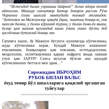
“Истеъдод билан учрашиш байрам!” деган ибора топиб
айтилган. Машҳур санъаткор Ботир Зокиров рассом Рўзи
Чориевга ёзган шахсий мактубида таъкид этганидек:
“Бетховен ва Мажнунлар ҳақида ўқиш, эшитиш бошқа-ю, уни
шахсан билиш, у билан кўришиб туриш, у билан ёнма-ён яшаш,
булар ҳам камлик қилгандай киши ўзини унинг дўсти деб
ҳисоблаши бутунлай бошқа гап.
Гапимга ишон, бу Мажнун бугунги кунимизда кўпчиликка,
жуда кўпчиликка керак. Бундай Мажнун кишининг
покланиши, бошқаларни ҳам поклаши, истеъдодсизлик,
меҳрсизлик, эҳтиёткорликка қарши нафрати янада ошиши
учун ҳам ЗАРУР! Сенга муҳтож бўлган ана шундай
кўпчиликнинг биттаси мен эдим…”
Сирожиддин ИБРОҲИМ
РУБОБ БИЛАН ВАЛЬС
ёхуд темир йўл шпалларига қоқилиб эргашган
туйғулар