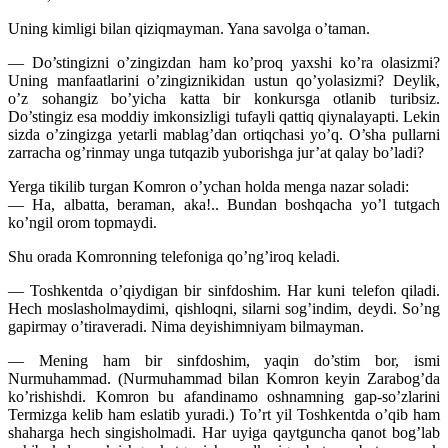
Uning kimligi bilan qiziqmayman. Yana savolga o’taman.
— Do’stingizni o’zingizdan ham ko’proq yaxshi ko’ra olasizmi?
Uning manfaatlarini o’zingiznikidan ustun qo’yolasizmi? Deylik,
o’z sohangiz bo’yicha katta bir konkursga otlanib turibsiz.
Do’stingiz esa moddiy imkonsizligi tufayli qattiq qiynalayapti. Lekin
sizda o’zingizga yetarli mablag’dan ortiqchasi yo’q. O’sha pullarni
zarracha og’rinmay unga tutqazib yuborishga jur’at qalay bo’ladi?
Yerga tikilib turgan Komron o’ychan holda menga nazar soladi:
— Ha, albatta, beraman, aka!.. Bundan boshqacha yo’l tutgach
ko’ngil orom topmaydi.
Shu orada Komronning telefoniga qo’ng’iroq keladi.
— Toshkentda o’qiydigan bir sinfdoshim. Har kuni telefon qiladi.
Hech moslasholmaydimi, qishloqni, silarni sog’indim, deydi. So’ng
gapirmay o’tiraveradi. Nima deyishimniyam bilmayman.
— Mening ham bir sinfdoshim, yaqin do’stim bor, ismi
Nurmuhammad. (Nurmuhammad bilan Komron keyin Zarabog’da
ko’rishishdi. Komron bu afandinamo oshnamning gap-so’zlarini
Termizga kelib ham eslatib yuradi.) To’rt yil Toshkentda o’qib ham
shaharga hech singisholmadi. Har uyiga qaytguncha qanot bog’lab