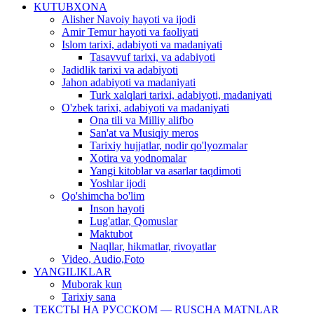
KUTUBXONA
Alisher Navoiy hayoti va ijodi
Amir Temur hayoti va faoliyati
Islom tarixi, adabiyoti va madaniyati
Tasavvuf tarixi, va adabiyoti
Jadidlik tarixi va adabiyoti
Jahon adabiyoti va madaniyati
Turk xalqlari tarixi, adabiyoti, madaniyati
O'zbek tarixi, adabiyoti va madaniyati
Ona tili va Milliy alifbo
San'at va Musiqiy meros
Tarixiy hujjatlar, nodir qo'lyozmalar
Xotira va yodnomalar
Yangi kitoblar va asarlar taqdimoti
Yoshlar ijodi
Qo'shimcha bo'lim
Inson hayoti
Lug'atlar, Qomuslar
Maktubot
Naqllar, hikmatlar, rivoyatlar
Video, Audio,Foto
YANGILIKLAR
Muborak kun
Tarixiy sana
ТЕКСТЫ НА РУССКОМ — RUSCHA MATNLAR