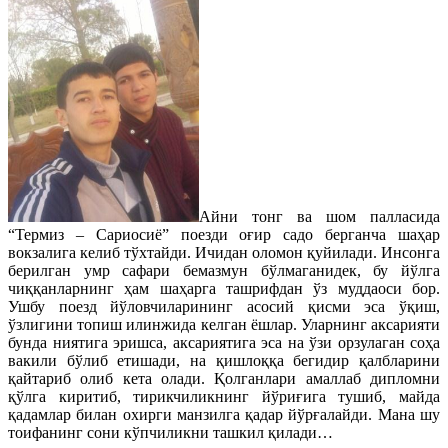
Айни тонг ва шом палласида
“Термиз – Сариосиё” поезди оғир садо берганча шаҳар
вокзалига келиб тўхтайди. Ичидан оломон қуйилади. Инсонга
берилган умр сафари бемазмун бўлмаганидек, бу йўлга
чиққанларнинг ҳам шаҳарга ташрифдан ўз муддаоси бор.
Ушбу поезд йўловчиларининг асосий қисми эса ўқиш,
ўзлигини топиш илинжида келган ёшлар. Уларнинг аксарияти
бунда ниятига эришса, аксариятига эса на ўзи орзулаган соҳа
вакили бўлиб етишади, на қишлоққа бегидир қалбларини
қайтариб олиб кета олади. Қолганлари амаллаб дипломни
қўлга киритиб, тирикчиликнинг йўриғига тушиб, майда
қадамлар билан охирги манзилга қадар йўрғалайди. Мана шу
тоифанинг сони кўпчиликни ташкил қилади…