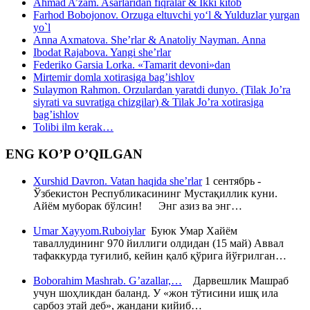
Ahmad A’zam. Asarlaridan fiqralar & Ikki kitob
Farhod Bobojonov. Orzuga eltuvchi yo‘l & Yulduzlar yurgan
yo`l
Anna Axmatova. She’rlar & Anatoliy Nayman. Anna
Ibodat Rajabova. Yangi she’rlar
Federiko Garsia Lorka. «Tamarit devoni»dan
Mirtemir domla xotirasiga bag’ishlov
Sulaymon Rahmon. Orzulardan yaratdi dunyo. (Tilak Jo’ra
siyrati va suvratiga chizgilar) & Tilak Jo’ra xotirasiga
bag’ishlov
Tolibi ilm kerak…
ENG KO’P O’QILGAN
Xurshid Davron. Vatan haqida she’rlar
1 сентябрь -
Ўзбекистон Республикасининг Мустақиллик куни.
Айём муборак бўлсин! Энг азиз ва энг…
Umar Xayyom.Ruboiylar
Буюк Умар Хайём
таваллудининг 970 йиллиги олдидан (15 май) Аввал
тафаккурда туғилиб, кейин қалб қўрига йўғрилган…
Boborahim Mashrab. G’azallar,…
Дарвешлик Машраб
учун шоҳликдан баланд. У «жон тўтисини ишқ ила
сарбоз этай деб», жандани кийиб…