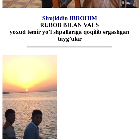
Sirojiddin IBROHIM
RUBOB BILAN VALS
yoxud temir yo’l shpallariga qoqilib ergashgan
tuyg’ular