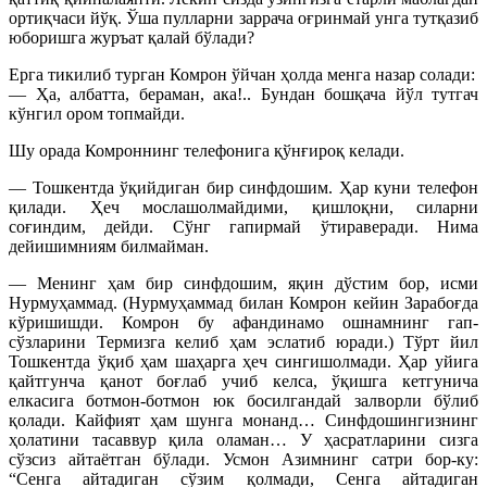
ортиқчаси йўқ. Ўша пулларни заррача оғринмай унга тутқазиб
юборишга журъат қалай бўлади?
Ерга тикилиб турган Комрон ўйчан ҳолда менга назар солади:
— Ҳа, албатта, бераман, ака!.. Бундан бошқача йўл тутгач
кўнгил ором топмайди.
Шу орада Комроннинг телефонига қўнғироқ келади.
— Тошкентда ўқийдиган бир синфдошим. Ҳар куни телефон
қилади. Ҳеч мослашолмайдими, қишлоқни, силарни
соғиндим, дейди. Сўнг гапирмай ўтираверади. Нима
дейишимниям билмайман.
— Менинг ҳам бир синфдошим, яқин дўстим бор, исми
Нурмуҳаммад. (Нурмуҳаммад билан Комрон кейин Зарабоғда
кўришишди. Комрон бу афандинамо ошнамнинг гап-
сўзларини Термизга келиб ҳам эслатиб юради.) Тўрт йил
Тошкентда ўқиб ҳам шаҳарга ҳеч сингишолмади. Ҳар уйига
қайтгунча қанот боғлаб учиб келса, ўқишга кетгунича
елкасига ботмон-ботмон юк босилгандай залворли бўлиб
қолади. Кайфият ҳам шунга монанд… Синфдошингизнинг
ҳолатини тасаввур қила оламан… У ҳасратларини сизга
сўзсиз айтаётган бўлади. Усмон Азимнинг сатри бор-ку:
“Сенга айтадиган сўзим қолмади, Сенга айтадиган