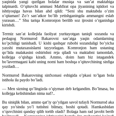
yaqinida yangi qurilgan bolalar musiqa va san’at maktabiga
talpinardi. O’qituvchi ammasi Mahfirat opa jiyanining iqtidori va
ishtiyoqiga havas bilan ahd qildi: “Seni shu maktabda o’zim
o’qitaman! Zo’r san’atkor bo’lib yetishganingda ammangni eslab
yurasan…” Shu tariqa Komronjon berilib soz ijrosini o’rganishga
kirishdi.
Termiz san’at kollejida faoliyat yuritayotgan taniqli sozanda va
pedagog Normurod Bakarovni san’atga yaqin odamlarning
ko’pchiligi tanishadi. U kishi qashqar rubobi sozandaligi bo’yicha
yaxshi mutaxassislarni tayyorlagan. Komronjon ham ustaning
qo’lida malakasini oshirishni reja qiladi va maktabni tamomlab,
kollejga o’qishga kiradi. Ammo, doim ham biz istagandek
bo’lavermagani kabi uning nomi ham boshqa o’qituvchining sinfiga
yoziladi…
Normurod Bakarovning sinfxonasi eshigida o’pkasi to’lgan bola
istihola ila paydo bo’ladi.
— Men sizning qo’lingizda o’qiyman deb kelgandim. Bo’lmasa, bu
kollejga kelishimdan nima naf?..
Bu siniqlik bilan, ammo qat’iy qo’yilgan savol tufayli Normurod aka
qay yo’sinda yo’l tutishni bilmay, boshi qotadi. Hamkasbidan
o’quvchisini qanday qilib tortib oladi? Bolaga ham rad javobi berib