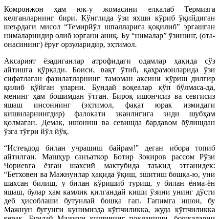
Комронжон ҳам юк-у жомасини елкалаб Термизга
келганларнинг бири. Кўнглида ўзи яхши кўриб ўқийдиган
шеърдаги мисол “Темирйўл шпалларига қоқилиб” эргашган
нималарнидир олиб юргани аниқ. Бу “нималар” ўзининг, (ота-
онасининг) ёруғ орзуларидир, эҳтимол.
Аксарият ёзадиганлар атрофидаги одамлар ҳақида сўз
айтишга қўрқади. Боиси, вақт ўтиб, қаҳрамонларида ўзи
сифатлаган фазилатларнинг тамоман аксини кўриш дилгир
қилиб қўйган уларни. Бундай воқеалар кўп бўлмаса-да,
менинг ҳам бошимдан ўтган. Бироқ ишончсиз ва севгисиз
яшаш инсоннинг (эҳтимол, фақат юрак измидаги
кишиларнингдир) фалокати эканлигига энди шубҳам
қолмаган. Демак, ишониш ва севишда бардавом бўлишдан
ўзга тўғри йўл йўқ.
“Истеъдод билан учрашиш байрам!” деган ибора топиб
айтилган. Машҳур санъаткор Ботир Зокиров рассом Рўзи
Чориевга ёзган шахсий мактубида таъкид этганидек:
“Бетховен ва Мажнунлар ҳақида ўқиш, эшитиш бошқа-ю, уни
шахсан билиш, у билан кўришиб туриш, у билан ёнма-ён
яшаш, булар ҳам камлик қилгандай киши ўзини унинг дўсти
деб ҳисоблаши бутунлай бошқа гап. Гапимга ишон, бу
Мажнун бугунги кунимизда кўпчиликка, жуда кўпчиликка
керак. Бундай Мажнун кишининг покланиши, бошқаларни