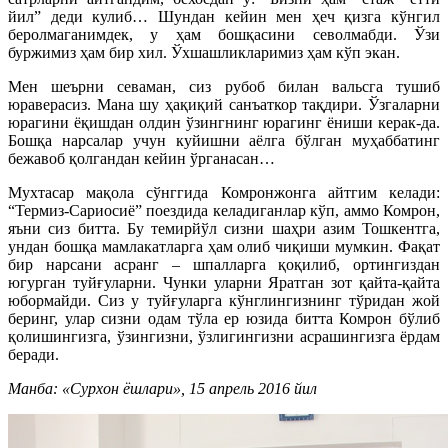
йил” деди кулиб… Шундан кейин мен ҳеч қизга кўнгил
беролмаганимдек, у ҳам бошқасини севолмабди. Ўзи
буржимиз ҳам бир хил. Ўхшашликларимиз ҳам кўп экан.
Мен шеърни севаман, сиз рубоб билан вальсга тушиб
юраверасиз. Мана шу ҳақиқий санъаткор тақдири. Ўзгаларни
юрагини ёқишдан олдин ўзингнинг юрагинг ёниши керак-да.
Бошқа нарсалар учун куйишни аёлга бўлган муҳаббатинг
бежавоб қолгандан кейин ўрганасан…
Мухтасар мақола сўнггида Комронжонга айтгим келади:
“Термиз-Сариосиё” поездида келадиганлар кўп, аммо Комрон,
яъни сиз битта. Бу темирйўл сизни шаҳри азим Тошкентга,
ундан бошқа мамлакатларга ҳам олиб чиқиши мумкин. Фақат
бир нарсани асранг – шпалларга қоқилиб, ортингиздан
югурган туйғуларни. Чунки уларни Яратган зот қайта-қайта
юбормайди. Сиз у туйғуларга кўнглингизнинг тўридан жой
беринг, улар сизни одам тўла ер юзида битта Комрон бўлиб
қолишингизга, ўзингизни, ўзлигингизни асрашингизга ёрдам
беради.
Манба: «Сурхон ёшлари», 15 апрель 2016 йил