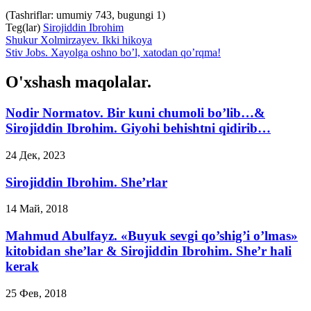
(Tashriflar: umumiy 743, bugungi 1)
Teg(lar)
Sirojiddin Ibrohim
Shukur Xolmirzayev. Ikki hikoya
Stiv Jobs. Xayolga oshno bo’l, xatodan qo’rqma!
O'xshash maqolalar.
Nodir Normatov. Bir kuni chumoli bo’lib…&
Sirojiddin Ibrohim. Giyohi behishtni qidirib…
24 Дек, 2023
Sirojiddin Ibrohim. She’rlar
14 Май, 2018
Mahmud Abulfayz. «Buyuk sevgi qo’shig’i o’lmas»
kitobidan she’lar & Sirojiddin Ibrohim. She’r hali
kerak
25 Фев, 2018