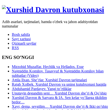
Adib asarlari, tarjimalari, hamda o'zbek va jahon adabiyotidan
namunalar
Bosh sahifa
Sayt xaritasi
Qiziqarli saytlar
RSS
ENG SO’NGGI
Mirzohid Muzaffar. Hechlik va Hellados. Esse
Najmiddin Komilov. Tasavvuf & Najmiddin Komilov bilan
suhbatlar (Video)
Attila Ilxan. She’rlar. Xurshid Davron tarjimalari
Rajab Xolbek. Xurshid Davron va uning kutubxonasi haqida
Abduhamid Pardayev. Yangi to’rtliklar
Unutayin degandim seni… Xurshid Davron she’ri & Qo’shiq
Xurshid Davron & Sarvara & IA. Sen kelar yo’llarga tikildim
bedor…
Xayr, dema, sevgilim… Xurshid Davron she’ri & Ikki qo’shiq