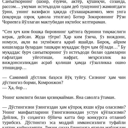
Санъаткорнинг (шоир, ёзувчи, актёр, қўшиқчи, созанда,
рассом… умуман истеъдодли одам деб тушунинг) жамиятдаги
ўрни, унинг вазифаси ҳақида сўзлашарканмиз, мен унга
(юқорида озроқ ҳавола этилган) Ботир Зокировнинг Рўзи
Чориевга йўллаган мактубидан иқтибос келтираман.
“Сен ҳеч ким бошқа бировнинг ҳаётига бурнини тиқмаслиги
керак, дейсан. Жуда тўғри! Ҳар ким ўзича, ўз виждони,
номуси, ақли ва эҳтиёжига қараб яшайди. Бироқ, айрим
кишиларда булардан ташқари муқаддас бурч ҳам бўлади…” Бу
муқаддас бурч санъаткорнинг ўз истеъдоди билан одамларни
ғафлатдан уйғотиши, нафрат, меҳрсизлик ва
виждонсизликдан асраб қолиши ҳамда гўзалликка ошно
этишидир…
— Самимий дўстлик баҳоси йўқ туйғу. Сизнинг ҳам чин
дўстингиз борми, Комронжон?
— Ҳа, бор…
Унинг кимлиги билан қизиқмайман. Яна саволга ўтаман.
— Дўстингизни ўзингиздан ҳам кўпроқ яхши кўра оласизми?
Унинг манфаатларини ўзингизникидан устун қўёласизми?
Дейлик, ўз соҳангиз бўйича катта бир конкурсга отланиб
турибсиз. Дўстингиз эса моддий имконсизлиги туфайли
қаттиқ қийналаяпти. Лекин сизда ўзингизга етарли маблағдан