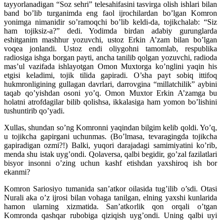
tayyorlanadigan “Soz sehri” telesahifasini tasvirga olish ishlari bilan
band bo’lib turganimda eng faol ijrochilardan bo’lgan Komron
yonimga nimanidir so’ramoqchi bo’lib keldi-da, tojikchalab: “Siz
ham tojiksiz-a?” dedi. Yodimda birdan adabiy gurunglarda
eshitganim mashhur yozuvchi, ustoz Erkin A’zam bilan bo’lgan
voqea jonlandi. Ustoz endi oliygohni tamomlab, respublika
radiosiga ishga borgan payti, ancha tanilib qolgan yozuvchi, radioda
mas’ul vazifada ishlayotgan Omon Muxtorga ko’nglini yaqin his
etgisi keladimi, tojik tilida gapiradi. O’sha payt sobiq ittifoq
hukmronligining gullagan davrlari, darrovgina “millatchilik” aybini
taqab qo’yishdan osoni yo’q. Omon Muxtor Erkin A’zamga bu
holatni atrofdagilar bilib qolishsa, ikkalasiga ham yomon bo’lishini
tushuntirib qo’yadi.
Xullas, shundan so’ng Komronni yaqindan bilgim kelib qoldi. Yo’q,
u tojikcha gapirgani uchunmas. (Bo’lmasa, tevaragingda tojikcha
gapiradigan ozmi?!) Balki, yuqori darajadagi samimiyatini ko’rib,
menda shu istak uyg’ondi. Qolaversa, qalbi begidir, go’zal fazilatlari
bisyor insonni o’zing uchun kashf etishdan yaxshiroq ish bor
ekanmi?
Komron Sariosiyo tumanida san’atkor oilasida tug’ilib o’sdi. Otasi
Nurali aka o’z ijrosi bilan vohaga tanilgan, elning yaxshi kunlarida
hamon ularning xizmatida. San’atkorlik qon orqali o’tgan
Komronda qashqar rubobiga qiziqish uyg’ondi. Uning qalbi uyi