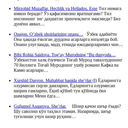
Mirzohid Muzaffar. Hechlik va Hellados. Esse
Тил нимага
имкон беради? Ўз қафасимизни яратишгами? Тил
инсоннинг энг даҳшатли эринчоқлиги эмасмиди? Биз
дунёни аввал…
Onajon. O’zbek shoirlarining onaga…
Ўзбек адабиёти
Она ҳақида ёзилган дурдона асарларга ниҳоятда бой.
Онани улуғлашда, мадҳ этишда ижодкорларимиз чин…
Bibi Robia Saidova. Tog‘ay Murodning “Bu dunyoda…
Ўзбекистон халқ ёзувчиси Тоғай Мурод таваллудининг
70 йиллиги Тоғай Муроднинг ушбу романи Кафка ва
Камю асарлари…
Xurshid Davron. Muhabbat haqida she’rlar (I)
Ёдларингга
олурмисан сирли дамларни, Ёдларингга олурмисан
ширин ғамларни, Ёқиб қўйиб тун қўйнида ёки
шамларни Мени ёдга…
Guljamol Asqarova. She’rlar.
Шоир қачон шеър ёзади?
Шу саволни кўп таҳлил этаман. Назаримда, шеър
туғилиши учун шоир руҳини…