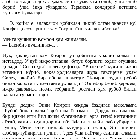
азоб тортадигандек… ҳаммасини сумкамга солиб, уйга олиб
бориб, ўша ёққа тўкардим. Термизда қолдириб кетишга
кўнглим бўлмасди.
— Э, қойил-е, аллақачон қобиқдан чиқиб олган экансиз-ку!
Конфет қоғозларнинг ҳам “оғриғи”ни ҳис қилибсиз-а!
Менга қўшилиб Комрон ҳам жилмаяди.
— Барибир кулдингиз-а…
Йўқ, ҳақиқатан ҳам Комрон ўз қобиғига ўралиб қолмаган
истеъдод. У куй ижро этганда, бутун борлиғи оҳанг оғушида
қолади. “Соз сеҳри” телесаҳифасида “Валенки” куйини ижро
этганини кўриб, воқеа-ҳодисаларга жуда таъсирчан укам
Солеҳ ажойиб бир ибора ишлатди: “Комрон худди рубоб
билан вальсга тушаётганга ўхшайди”. Эътибор бериб қарасам,
ижро давомида нозик тебраниб, ростдан ҳам рубоб билан
вальсга тушаётгандек.
Бўлди, дедим. Энди Комрон ҳақида ёзадиган мақоламга
“Рубоб билан вальс” деб ном бераман… Дардлашганимизда
бир қизни етти йил яхши кўрганимни, эрга тегиб кетганини
айтиб, камига оҳангдор қилиб: “Мени етти йиллаб суйдирган
гулни, Мени етти йиллаб куйдирган гулни, Энг ширин
азоблар туйдирган гулни…”, дея ўша пайтлар ёзилган аламли
сатрларни айтгандим, бехосдан у: “Бизни ҳам “стаж” етти