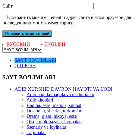
Сайт
Сохранить моё имя, email и адрес сайта в этом браузере для
последующих моих комментариев.
РУССКИЙ
ENGLISH
SAYT BO'LIMLARI
QIDIRISH
SAYT BO’LIMLARI
ADIB XURSHID DAVRON HAYOTI VA IJODI
Adib haqida maqola va ma'lumotlar
Adib kitoblari
Badiha, esse, maqola, suhbat
Dostonlar, she'rlar, turkumlar
Drama, qissa, hikoya, esse
Qisqa mulohazalar, luqmalar
Ssenariy va loyihalar
Tarjimalar