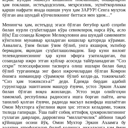
ҳам поклаши, истеъдодсизлик, меҳрсизлик, эҳтиёткорликка
қарши нафрати янада ошиши учун ҳам ЗАРУР! Сенга муҳтож
бўлган ана шундай кўпчиликнинг биттаси мен эдим…”
Менингча ҳам, истеъдод эгаси бўлган беғубор қалб соҳиби
билан нурли суҳбатлардан кўра севимлироқ нарса йўқ, асло
йўқ! Ёш созанда Комрон Мелиқуловни ана шундай самимияти
кўнгилни мунаввар қиладиган кишилар қаторида кўраман.
Аввалига, ўзим билан ўзим бўлиб, унга яхшироқ эътибор
бермадим, яқиндан суҳбатлашолмадим. Бир куни вилоят
телевидениесининг ҳар куни эфирга узатиладиган, ёш
созандалар ижро этган куйлар асосида тайёрланадиган “Соз
сеҳри” телесаҳифасини тасвирга олиш ишлари билан банд
бўлиб турганимда энг фаол ижрочилардан бўлган Комрон
ёнимга ниманидир сўрамоқчи бўлиб келди-да, тожикчалаб:
“Сиз ҳам тожиксиз-а?” деди. Ёдимда бирдан адабий
гурунгларда эшитганим машҳур ёзувчи, устоз Эркин Аъзам
билан бўлган воқеа жонланди. Устоз энди олийгоҳни
тамомлаб, республика радиосига ишга борган пайти, анча
танилиб қолган ёзувчи, радиода масъул вазифада ишлаётган
Омон Мухторга кўнглини яқин ҳис этгиси келадими, тожик
тилида гапиради. Ўша пайт собиқ иттифоқ ҳукмронлигининг
гуллаган даврлари, дарровгина “миллатчилик” айбини тақаб
қўйишдан осони йўқ. Омон Мухтор Эркин Аъзамга бу
ҳолатни атрофдагилар билиб қолишса, иккаласига ҳам ёмон