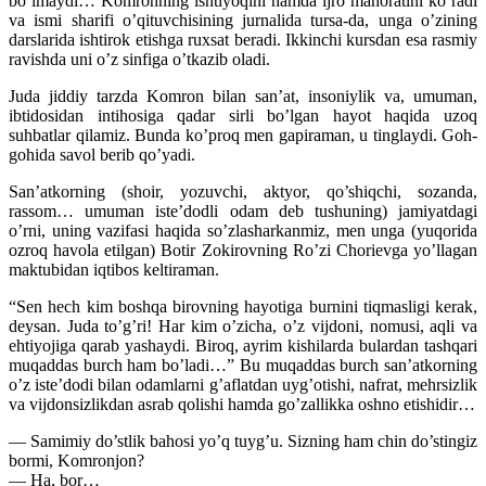
bo’lmaydi… Komronning ishtiyoqini hamda ijro mahoratini ko’radi
va ismi sharifi o’qituvchisining jurnalida tursa-da, unga o’zining
darslarida ishtirok etishga ruxsat beradi. Ikkinchi kursdan esa rasmiy
ravishda uni o’z sinfiga o’tkazib oladi.
Juda jiddiy tarzda Komron bilan san’at, insoniylik va, umuman,
ibtidosidan intihosiga qadar sirli bo’lgan hayot haqida uzoq
suhbatlar qilamiz. Bunda ko’proq men gapiraman, u tinglaydi. Goh-
gohida savol berib qo’yadi.
San’atkorning (shoir, yozuvchi, aktyor, qo’shiqchi, sozanda,
rassom… umuman iste’dodli odam deb tushuning) jamiyatdagi
o’rni, uning vazifasi haqida so’zlasharkanmiz, men unga (yuqorida
ozroq havola etilgan) Botir Zokirovning Ro’zi Chorievga yo’llagan
maktubidan iqtibos keltiraman.
“Sen hech kim boshqa birovning hayotiga burnini tiqmasligi kerak,
deysan. Juda to’g’ri! Har kim o’zicha, o’z vijdoni, nomusi, aqli va
ehtiyojiga qarab yashaydi. Biroq, ayrim kishilarda bulardan tashqari
muqaddas burch ham bo’ladi…” Bu muqaddas burch san’atkorning
o’z iste’dodi bilan odamlarni g’aflatdan uyg’otishi, nafrat, mehrsizlik
va vijdonsizlikdan asrab qolishi hamda go’zallikka oshno etishidir…
— Samimiy do’stlik bahosi yo’q tuyg’u. Sizning ham chin do’stingiz
bormi, Komronjon?
— Ha, bor…