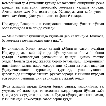
Комронжон ҳам устанинг қўлида малакасини оширишни режа
қилади ва мактабни тамомлаб, коллежга ўқишга киради.
Аммо, доим ҳам биз истагандек бўлавермагани каби унинг
номи ҳам бошқа ўқитувчининг синфига ёзилади…
Нормурод Бакаровнинг синфхонаси эшигида ўпкаси тўлган
бола истиҳола ила пайдо бўлади.
— Мен сизнинг қўлингизда ўқийман деб келгандим. Бўлмаса,
бу коллежга келишимдан нима наф?..
Бу синиқлик билан, аммо қатъий қўйилган савол туфайли
Нормурод ака қай йўсинда йўл тутишни билмай, боши
қотади. Ҳамкасбидан ўқувчисини қандай қилиб тортиб
олади? Болага ҳам рад жавоби бериб бўлмайди… Комроннинг
иштиёқини ҳамда ижро маҳоратини кўради ва исми шарифи
ўқитувчисининг журналида турса-да, унга ўзининг
дарсларида иштирок этишга рухсат беради. Иккинчи курсдан
эса расмий равишда уни ўз синфига ўтказиб олади.
Жуда жиддий тарзда Комрон билан санъат, инсонийлик ва,
умуман, ибтидосидан интиҳосига қадар сирли бўлган ҳаёт
ҳақида узоқ суҳбатлар қиламиз. Бунда кўпроқ мен гапираман,
у тинглайди. Гоҳ-гоҳида савол бериб қўяди.