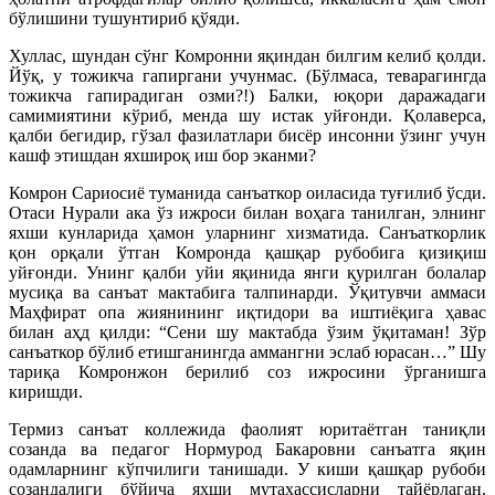
бўлишини тушунтириб қўяди.
Хуллас, шундан сўнг Комронни яқиндан билгим келиб қолди.
Йўқ, у тожикча гапиргани учунмас. (Бўлмаса, теварагингда
тожикча гапирадиган озми?!) Балки, юқори даражадаги
самимиятини кўриб, менда шу истак уйғонди. Қолаверса,
қалби бегидир, гўзал фазилатлари бисёр инсонни ўзинг учун
кашф этишдан яхшироқ иш бор эканми?
Комрон Сариосиё туманида санъаткор оиласида туғилиб ўсди.
Отаси Нурали ака ўз ижроси билан воҳага танилган, элнинг
яхши кунларида ҳамон уларнинг хизматида. Санъаткорлик
қон орқали ўтган Комронда қашқар рубобига қизиқиш
уйғонди. Унинг қалби уйи яқинида янги қурилган болалар
мусиқа ва санъат мактабига талпинарди. Ўқитувчи аммаси
Маҳфират опа жиянининг иқтидори ва иштиёқига ҳавас
билан аҳд қилди: “Сени шу мактабда ўзим ўқитаман! Зўр
санъаткор бўлиб етишганингда аммангни эслаб юрасан…” Шу
тариқа Комронжон берилиб соз ижросини ўрганишга
киришди.
Термиз санъат коллежида фаолият юритаётган таниқли
созанда ва педагог Нормурод Бакаровни санъатга яқин
одамларнинг кўпчилиги танишади. У киши қашқар рубоби
созандалиги бўйича яхши мутахассисларни тайёрлаган.