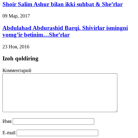
Shoir Salim Ashur bilan ikki suhbat & She’rlar
09 Мар, 2017
Abdulahad Abdurashid Barqi. Shivirlar ismingni
yomg’ir betinim…She’rlar
23 Ноя, 2016
Izoh qoldiring
Комментарий
Имя
E-mail