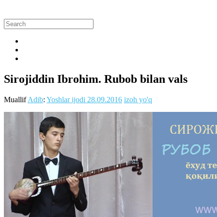
Sirojiddin Ibrohim. Rubob bilan vals
Muallif
Adib
:
Yoshlar ijodi
28.09.2016
izoh yo'q